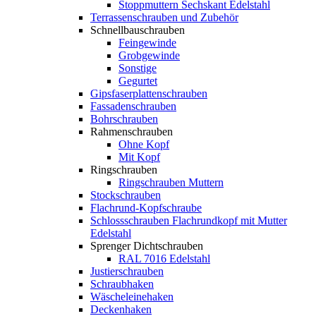
Stoppmuttern Sechskant Edelstahl
Terrassenschrauben und Zubehör
Schnellbauschrauben
Feingewinde
Grobgewinde
Sonstige
Gegurtet
Gipsfaserplattenschrauben
Fassadenschrauben
Bohrschrauben
Rahmenschrauben
Ohne Kopf
Mit Kopf
Ringschrauben
Ringschrauben Muttern
Stockschrauben
Flachrund-Kopfschraube
Schlossschrauben Flachrundkopf mit Mutter
Edelstahl
Sprenger Dichtschrauben
RAL 7016 Edelstahl
Justierschrauben
Schraubhaken
Wäscheleinehaken
Deckenhaken