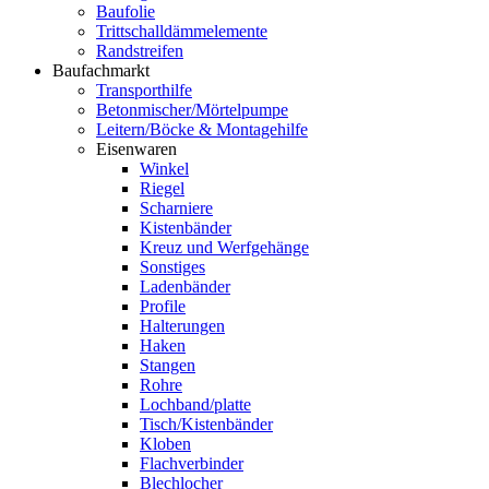
Baufolie
Trittschalldämmelemente
Randstreifen
Baufachmarkt
Transporthilfe
Betonmischer/Mörtelpumpe
Leitern/Böcke & Montagehilfe
Eisenwaren
Winkel
Riegel
Scharniere
Kistenbänder
Kreuz und Werfgehänge
Sonstiges
Ladenbänder
Profile
Halterungen
Haken
Stangen
Rohre
Lochband/platte
Tisch/Kistenbänder
Kloben
Flachverbinder
Blechlocher