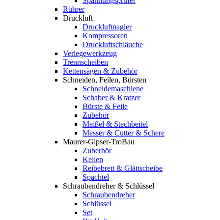
Spannungsprüfer
Rührer
Druckluft
Druckluftnagler
Kompressoren
Druckluftschläuche
Verlegewerkzeug
Trennscheiben
Kettensägen & Zubehör
Schneiden, Feilen, Bürsten
Schneidemaschiene
Schaber & Kratzer
Bürste & Feile
Zubehör
Meißel & Stechbeitel
Messer & Cutter & Schere
Maurer-Gipser-TroBau
Zuberhör
Kellen
Reibebrett & Glättscheibe
Spachtel
Schraubendreher & Schlüssel
Schraubendreher
Schlüssel
Set