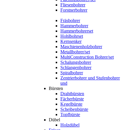
Fliesenbohrer
Forstnerbohrer
Fräsbohrer
Hammerbohrer
Hammerbohrerset
Hohlbohrset
Kernsenker
Maschienenholzbohrer
Metallbohrer/set
MultiConstruction Bohrer/set
Schalungsbohrer
Schlangenbohrer
Spiralbohrer
Zentrierbohrer und Stufenbohrer
und
Bürsten
Drahtbürsten
Fächerbürste
Kegelbürste
Scheibenbürste
Topfbürste
Dübel
Holzdübel