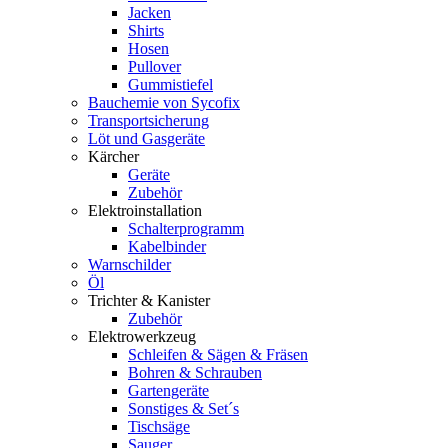
Jacken
Shirts
Hosen
Pullover
Gummistiefel
Bauchemie von Sycofix
Transportsicherung
Löt und Gasgeräte
Kärcher
Geräte
Zubehör
Elektroinstallation
Schalterprogramm
Kabelbinder
Warnschilder
Öl
Trichter & Kanister
Zubehör
Elektrowerkzeug
Schleifen & Sägen & Fräsen
Bohren & Schrauben
Gartengeräte
Sonstiges & Set´s
Tischsäge
Sauger