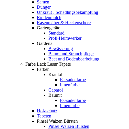
Samen
Dünger
Unkraut-, Schädlingsbekämpfung
Rindenmulch
Rasenmäher & Heckenschere
Gartengeräte
Standard
Profi-Heimwerker
Gardena
Bewässerung
Baum und Strauchpflege
Beet und Bodenbearbeitung
Farbe Lack Lasur Tapete
Farben
Krautol
Fassadenfarbe
Innenfarbe
Caparol
Baumit
Fassadenfarbe
Innenfarbe
Holzschutz
Tapeten
Pinsel Walzen Bürsten
Pinsel Walzen Bürsten