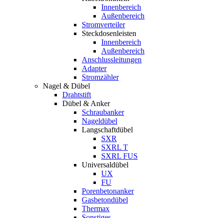
Innenbereich
Außenbereich
Stromverteiler
Steckdosenleisten
Innenbereich
Außenbereich
Anschlussleitungen
Adapter
Stromzähler
Nagel & Dübel
Drahtstift
Dübel & Anker
Schraubanker
Nageldübel
Langschaftdübel
SXR
SXRL T
SXRL FUS
Universaldübel
UX
FU
Porenbetonanker
Gasbetondübel
Thermax
Sonstiges