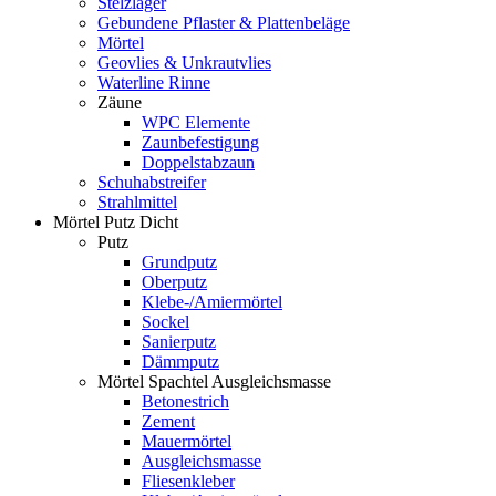
Stelzlager
Gebundene Pflaster & Plattenbeläge
Mörtel
Geovlies & Unkrautvlies
Waterline Rinne
Zäune
WPC Elemente
Zaunbefestigung
Doppelstabzaun
Schuhabstreifer
Strahlmittel
Mörtel Putz Dicht
Putz
Grundputz
Oberputz
Klebe-/Amiermörtel
Sockel
Sanierputz
Dämmputz
Mörtel Spachtel Ausgleichsmasse
Betonestrich
Zement
Mauermörtel
Ausgleichsmasse
Fliesenkleber