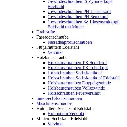
Gewindeschrauben IS Zylinderkopf
Edelstahl
Gewindeschrauben PH Linsenkopf
Gewindeschrauben PH Senkkopf
Gewindeschrauben SZ Linsensenkkopf
Edelstahl mit Mutter
Drahtstifte
Fassadenschraube
Fassadenprofilschrauben
Flügelmuttern Edelstahl
Verzinkt
Holzbauschrauben
Holzbauschrauben TX Senkkopf
Holzbauschrauben TX Tellerkopf
Holzschrauben Sechskantkopf
Holzschrauben Sechskantkopf Edelstahl
Holzbauschrauben Doppelgewinde
Holzbauschrauben Vollgewinde
Holzschrauben Feuerverzinkt
Innensechskantschrauben
Maschinenschraube
Hutmuttern Sechskant Edelstahl
Hutmuttern Verzinkt
Muttern Sechskant Edelstahl
Verzinkt