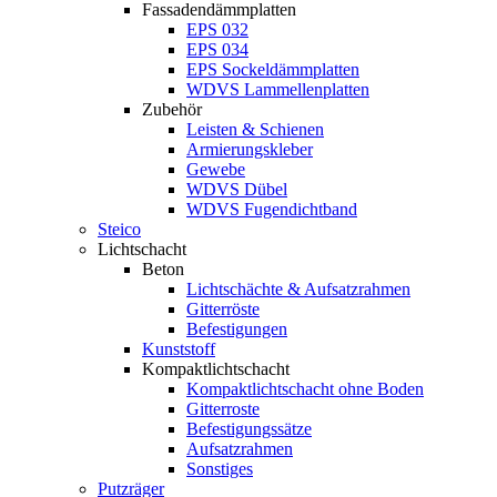
Fassadendämmplatten
EPS 032
EPS 034
EPS Sockeldämmplatten
WDVS Lammellenplatten
Zubehör
Leisten & Schienen
Armierungskleber
Gewebe
WDVS Dübel
WDVS Fugendichtband
Steico
Lichtschacht
Beton
Lichtschächte & Aufsatzrahmen
Gitterröste
Befestigungen
Kunststoff
Kompaktlichtschacht
Kompaktlichtschacht ohne Boden
Gitterroste
Befestigungssätze
Aufsatzrahmen
Sonstiges
Putzräger