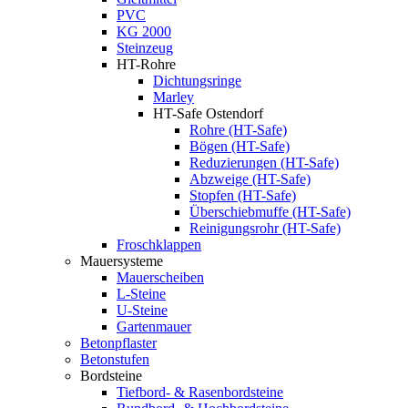
PVC
KG 2000
Steinzeug
HT-Rohre
Dichtungsringe
Marley
HT-Safe Ostendorf
Rohre (HT-Safe)
Bögen (HT-Safe)
Reduzierungen (HT-Safe)
Abzweige (HT-Safe)
Stopfen (HT-Safe)
Überschiebmuffe (HT-Safe)
Reinigungsrohr (HT-Safe)
Froschklappen
Mauersysteme
Mauerscheiben
L-Steine
U-Steine
Gartenmauer
Betonpflaster
Betonstufen
Bordsteine
Tiefbord- & Rasenbordsteine