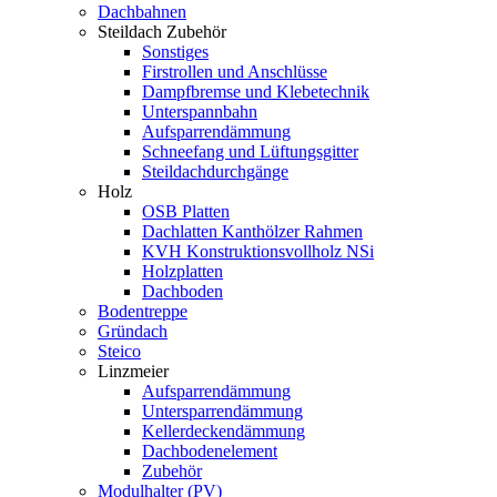
Dachbahnen
Steildach Zubehör
Sonstiges
Firstrollen und Anschlüsse
Dampfbremse und Klebetechnik
Unterspannbahn
Aufsparrendämmung
Schneefang und Lüftungsgitter
Steildachdurchgänge
Holz
OSB Platten
Dachlatten Kanthölzer Rahmen
KVH Konstruktionsvollholz NSi
Holzplatten
Dachboden
Bodentreppe
Gründach
Steico
Linzmeier
Aufsparrendämmung
Untersparrendämmung
Kellerdeckendämmung
Dachbodenelement
Zubehör
Modulhalter (PV)