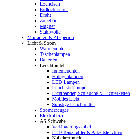
Locheisen
Erdlochbohrer
Draht
Zubehör
Magnet
Stahlwolle
Markieren & Absperren
Licht & Strom
Warnleuchten
Taschenlampen
Batterien
Leuchtmittel
Innenleuchten
Halogenlampen
LED-Lampen
Leuchtstofflampen
Lichtbänder, Schläuche & Lichterketten
Mobiles Licht
Sonstige Leuchtmittel
Stromerzeuger
Elektroheizer
AS-Schwabe
Verlängerungskabel
LED Baustrahler & Arbeitsleuchten
Kabeltrommeln