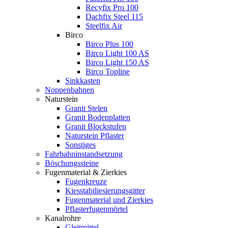
Recyfix Pro 100
Dachfix Steel 115
Steelfix Air
Birco
Birco Plus 100
Birco Light 100 AS
Birco Light 150 AS
Birco Topline
Sinkkasten
Noppenbahnen
Naturstein
Granit Stelen
Granit Bodenplatten
Granit Blockstufen
Naturstein Pflaster
Sonstiges
Fahrbahninstandsetzung
Böschungssteine
Fugenmaterial & Zierkies
Fugenkreuze
Kiesstabiliesierungsgitter
Fugenmaterial und Zierkies
Pflasterfugenmörtel
Kanalrohre
Gleitmittel