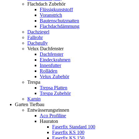
Flachdach Zubehör
Flüssigkunststoff
Voranstrich
Bautenschutzmatten
Flachdachdämmung
Dachziegel
Fallrohr
Dachgully
Velux Dachfenster
Dachfenster
Eindeckrahmen
Innenfutter
Rolläden
Velux Zubehör
Trespa
Trepsa Platten
Trespa Zubehör
Kamin
Garten Tiefbau
Entwässerungsrinnen
Aco Profiline
Hauraton
Faserfix Standard 100
Faserfix KS 100
Faserfix KS 150