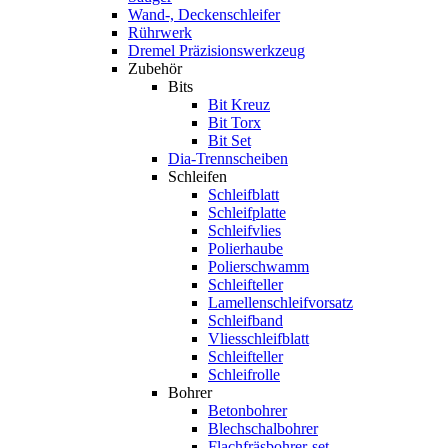
Wand-, Deckenschleifer
Rührwerk
Dremel Präzisionswerkzeug
Zubehör
Bits
Bit Kreuz
Bit Torx
Bit Set
Dia-Trennscheiben
Schleifen
Schleifblatt
Schleifplatte
Schleifvlies
Polierhaube
Polierschwamm
Schleifteller
Lamellenschleifvorsatz
Schleifband
Vliesschleifblatt
Schleifteller
Schleifrolle
Bohrer
Betonbohrer
Blechschalbohrer
Flachfräsbohrer-set