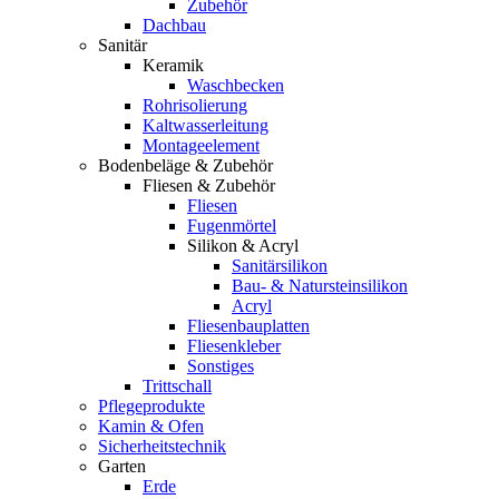
Zubehör
Dachbau
Sanitär
Keramik
Waschbecken
Rohrisolierung
Kaltwasserleitung
Montageelement
Bodenbeläge & Zubehör
Fliesen & Zubehör
Fliesen
Fugenmörtel
Silikon & Acryl
Sanitärsilikon
Bau- & Natursteinsilikon
Acryl
Fliesenbauplatten
Fliesenkleber
Sonstiges
Trittschall
Pflegeprodukte
Kamin & Ofen
Sicherheitstechnik
Garten
Erde