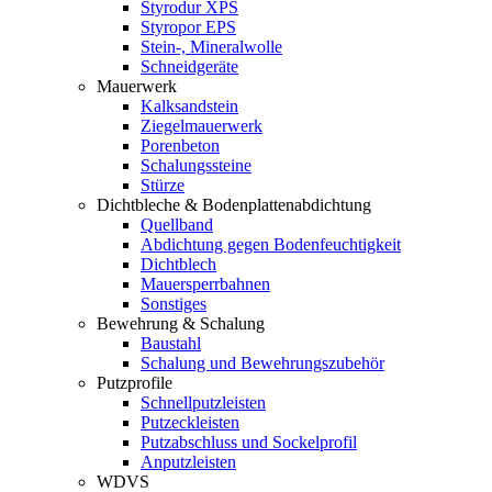
Styrodur XPS
Styropor EPS
Stein-, Mineralwolle
Schneidgeräte
Mauerwerk
Kalksandstein
Ziegelmauerwerk
Porenbeton
Schalungssteine
Stürze
Dichtbleche & Bodenplattenabdichtung
Quellband
Abdichtung gegen Bodenfeuchtigkeit
Dichtblech
Mauersperrbahnen
Sonstiges
Bewehrung & Schalung
Baustahl
Schalung und Bewehrungszubehör
Putzprofile
Schnellputzleisten
Putzeckleisten
Putzabschluss und Sockelprofil
Anputzleisten
WDVS