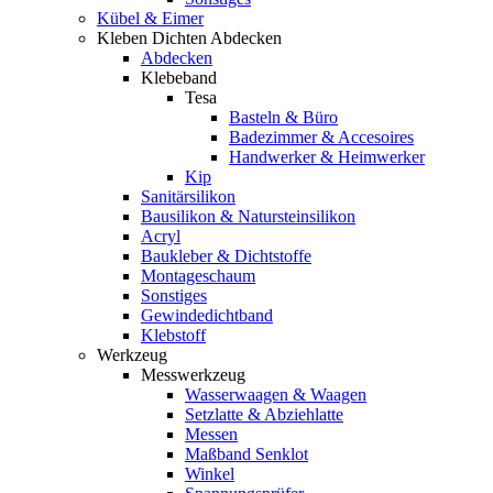
Kübel & Eimer
Kleben Dichten Abdecken
Abdecken
Klebeband
Tesa
Basteln & Büro
Badezimmer & Accesoires
Handwerker & Heimwerker
Kip
Sanitärsilikon
Bausilikon & Natursteinsilikon
Acryl
Baukleber & Dichtstoffe
Montageschaum
Sonstiges
Gewindedichtband
Klebstoff
Werkzeug
Messwerkzeug
Wasserwaagen & Waagen
Setzlatte & Abziehlatte
Messen
Maßband Senklot
Winkel