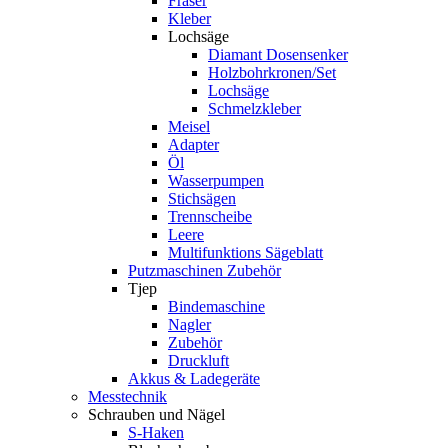
Fräser
Kleber
Lochsäge
Diamant Dosensenker
Holzbohrkronen/Set
Lochsäge
Schmelzkleber
Meisel
Adapter
Öl
Wasserpumpen
Stichsägen
Trennscheibe
Leere
Multifunktions Sägeblatt
Putzmaschinen Zubehör
Tjep
Bindemaschine
Nagler
Zubehör
Druckluft
Akkus & Ladegeräte
Messtechnik
Schrauben und Nägel
S-Haken