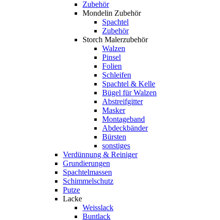
Zubehör
Mondelin Zubehör
Spachtel
Zubehör
Storch Malerzubehör
Walzen
Pinsel
Folien
Schleifen
Spachtel & Kelle
Bügel für Walzen
Abstreifgitter
Masker
Montageband
Abdeckbänder
Bürsten
sonstiges
Verdünnung & Reiniger
Grundierungen
Spachtelmassen
Schimmelschutz
Putze
Lacke
Weisslack
Buntlack