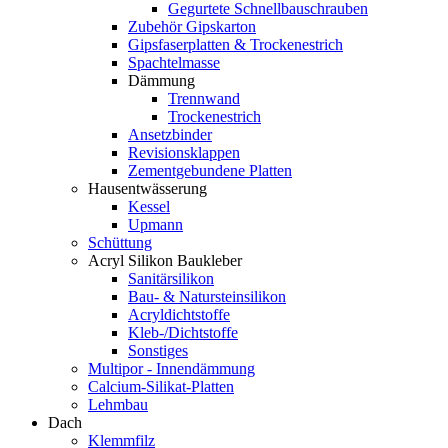
Gegurtete Schnellbauschrauben
Zubehör Gipskarton
Gipsfaserplatten & Trockenestrich
Spachtelmasse
Dämmung
Trennwand
Trockenestrich
Ansetzbinder
Revisionsklappen
Zementgebundene Platten
Hausentwässerung
Kessel
Upmann
Schüttung
Acryl Silikon Baukleber
Sanitärsilikon
Bau- & Natursteinsilikon
Acryldichtstoffe
Kleb-/Dichtstoffe
Sonstiges
Multipor - Innendämmung
Calcium-Silikat-Platten
Lehmbau
Dach
Klemmfilz