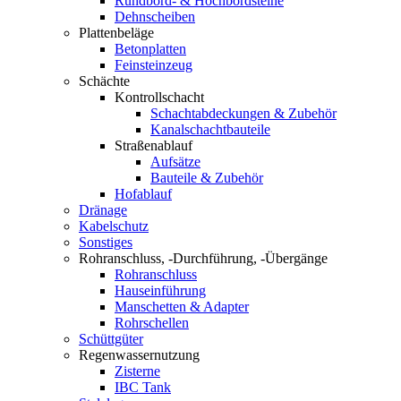
Rundbord- & Hochbordsteine
Dehnscheiben
Plattenbeläge
Betonplatten
Feinsteinzeug
Schächte
Kontrollschacht
Schachtabdeckungen & Zubehör
Kanalschachtbauteile
Straßenablauf
Aufsätze
Bauteile & Zubehör
Hofablauf
Dränage
Kabelschutz
Sonstiges
Rohranschluss, -Durchführung, -Übergänge
Rohranschluss
Hauseinführung
Manschetten & Adapter
Rohrschellen
Schüttgüter
Regenwassernutzung
Zisterne
IBC Tank