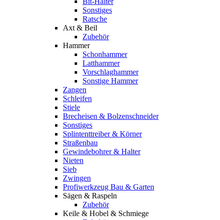
Bit-Halter
Sonstiges
Ratsche
Axt & Beil
Zubehör
Hammer
Schonhammer
Latthammer
Vorschlaghammer
Sonstige Hammer
Zangen
Schleifen
Stiele
Brecheisen & Bolzenschneider
Sonstiges
Splintenttreiber & Körner
Straßenbau
Gewindebohrer & Halter
Nieten
Sieb
Zwingen
Profiwerkzeug Bau & Garten
Sägen & Raspeln
Zubehör
Keile & Hobel & Schmiege