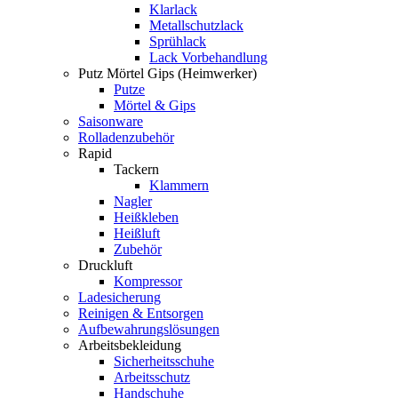
Klarlack
Metallschutzlack
Sprühlack
Lack Vorbehandlung
Putz Mörtel Gips (Heimwerker)
Putze
Mörtel & Gips
Saisonware
Rolladenzubehör
Rapid
Tackern
Klammern
Nagler
Heißkleben
Heißluft
Zubehör
Druckluft
Kompressor
Ladesicherung
Reinigen & Entsorgen
Aufbewahrungslösungen
Arbeitsbekleidung
Sicherheitsschuhe
Arbeitsschutz
Handschuhe