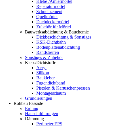
Klebe-/Amiermörtel
Reparaturmörtel
Schnellzement
Quellmörtel
Dachdeckermörtel
Zubehör für Mörtel
Bauwerksabdichtung & Bauchemie
Dickbeschichtung & Sonstiges
KSK-Dichtbahn
Bodenplattenabdichtung
Randstreifen
Sonstiges & Zubehör
Kleb-/Dichtstoffe
Acryl
Silikon
Baukleber
Fugendichtband
Pistolen & Kartuschenpressen
Montageschaum
Grundierungen
Rohbau Fassade
Erdung
Hauseinführungen
Dämmung
Perimeter EPS