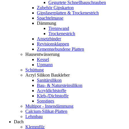
Gegurtete Schnellbauschrauben
Zubehör Gipskarton
Gipsfaserplatten & Trockenestrich
Spachtelmasse
Dämmung
Trennwand
Trockenestrich
Ansetzbinder
Revisionsklappen
Zementgebundene Platten
Hausentwässerung
Kessel
Upmann
Schüttung
Acryl Silikon Baukleber
Sanitärsilikon
Bau- & Natursteinsilikon
Acryldichtstoffe
Kleb-/Dichtstoffe
Sonstiges
Multipor - Innendämmung
Calcium-Silikat-Platten
Lehmbau
Dach
Klemmfilz