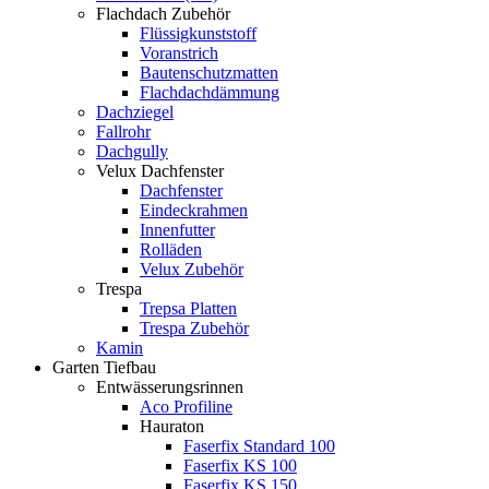
Flachdach Zubehör
Flüssigkunststoff
Voranstrich
Bautenschutzmatten
Flachdachdämmung
Dachziegel
Fallrohr
Dachgully
Velux Dachfenster
Dachfenster
Eindeckrahmen
Innenfutter
Rolläden
Velux Zubehör
Trespa
Trepsa Platten
Trespa Zubehör
Kamin
Garten Tiefbau
Entwässerungsrinnen
Aco Profiline
Hauraton
Faserfix Standard 100
Faserfix KS 100
Faserfix KS 150