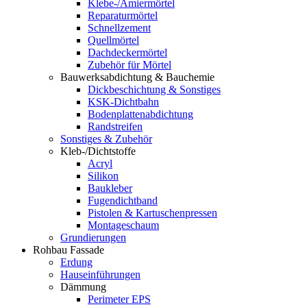
Klebe-/Amiermörtel
Reparaturmörtel
Schnellzement
Quellmörtel
Dachdeckermörtel
Zubehör für Mörtel
Bauwerksabdichtung & Bauchemie
Dickbeschichtung & Sonstiges
KSK-Dichtbahn
Bodenplattenabdichtung
Randstreifen
Sonstiges & Zubehör
Kleb-/Dichtstoffe
Acryl
Silikon
Baukleber
Fugendichtband
Pistolen & Kartuschenpressen
Montageschaum
Grundierungen
Rohbau Fassade
Erdung
Hauseinführungen
Dämmung
Perimeter EPS