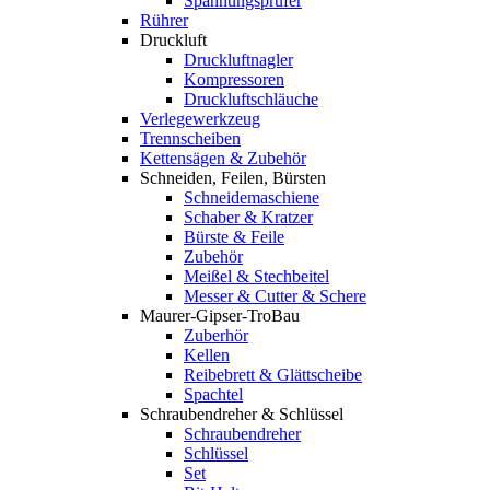
Spannungsprüfer
Rührer
Druckluft
Druckluftnagler
Kompressoren
Druckluftschläuche
Verlegewerkzeug
Trennscheiben
Kettensägen & Zubehör
Schneiden, Feilen, Bürsten
Schneidemaschiene
Schaber & Kratzer
Bürste & Feile
Zubehör
Meißel & Stechbeitel
Messer & Cutter & Schere
Maurer-Gipser-TroBau
Zuberhör
Kellen
Reibebrett & Glättscheibe
Spachtel
Schraubendreher & Schlüssel
Schraubendreher
Schlüssel
Set