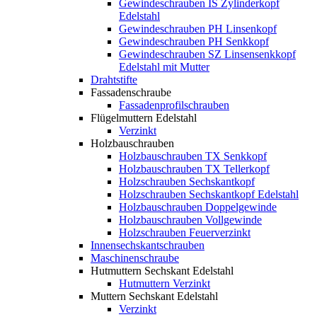
Gewindeschrauben IS Zylinderkopf
Edelstahl
Gewindeschrauben PH Linsenkopf
Gewindeschrauben PH Senkkopf
Gewindeschrauben SZ Linsensenkkopf
Edelstahl mit Mutter
Drahtstifte
Fassadenschraube
Fassadenprofilschrauben
Flügelmuttern Edelstahl
Verzinkt
Holzbauschrauben
Holzbauschrauben TX Senkkopf
Holzbauschrauben TX Tellerkopf
Holzschrauben Sechskantkopf
Holzschrauben Sechskantkopf Edelstahl
Holzbauschrauben Doppelgewinde
Holzbauschrauben Vollgewinde
Holzschrauben Feuerverzinkt
Innensechskantschrauben
Maschinenschraube
Hutmuttern Sechskant Edelstahl
Hutmuttern Verzinkt
Muttern Sechskant Edelstahl
Verzinkt