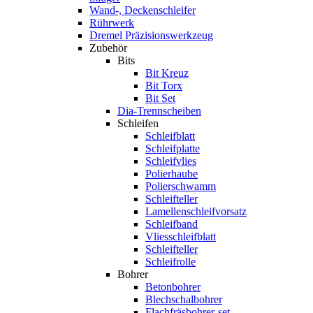
Wand-, Deckenschleifer
Rührwerk
Dremel Präzisionswerkzeug
Zubehör
Bits
Bit Kreuz
Bit Torx
Bit Set
Dia-Trennscheiben
Schleifen
Schleifblatt
Schleifplatte
Schleifvlies
Polierhaube
Polierschwamm
Schleifteller
Lamellenschleifvorsatz
Schleifband
Vliesschleifblatt
Schleifteller
Schleifrolle
Bohrer
Betonbohrer
Blechschalbohrer
Flachfräsbohrer-set