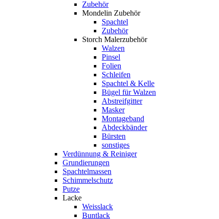
Zubehör
Mondelin Zubehör
Spachtel
Zubehör
Storch Malerzubehör
Walzen
Pinsel
Folien
Schleifen
Spachtel & Kelle
Bügel für Walzen
Abstreifgitter
Masker
Montageband
Abdeckbänder
Bürsten
sonstiges
Verdünnung & Reiniger
Grundierungen
Spachtelmassen
Schimmelschutz
Putze
Lacke
Weisslack
Buntlack