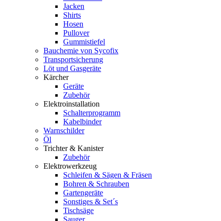
Jacken
Shirts
Hosen
Pullover
Gummistiefel
Bauchemie von Sycofix
Transportsicherung
Löt und Gasgeräte
Kärcher
Geräte
Zubehör
Elektroinstallation
Schalterprogramm
Kabelbinder
Warnschilder
Öl
Trichter & Kanister
Zubehör
Elektrowerkzeug
Schleifen & Sägen & Fräsen
Bohren & Schrauben
Gartengeräte
Sonstiges & Set´s
Tischsäge
Sauger