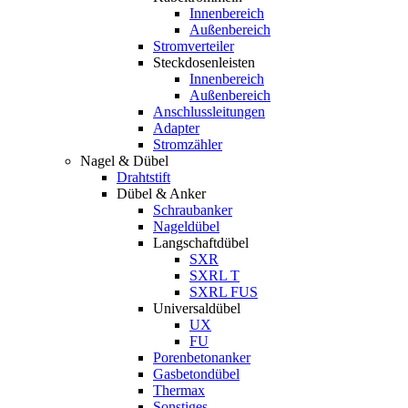
Innenbereich
Außenbereich
Stromverteiler
Steckdosenleisten
Innenbereich
Außenbereich
Anschlussleitungen
Adapter
Stromzähler
Nagel & Dübel
Drahtstift
Dübel & Anker
Schraubanker
Nageldübel
Langschaftdübel
SXR
SXRL T
SXRL FUS
Universaldübel
UX
FU
Porenbetonanker
Gasbetondübel
Thermax
Sonstiges