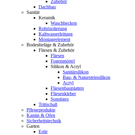
Zubehör
Dachbau
Sanitär
Keramik
Waschbecken
Rohrisolierung
Kaltwasserleitung
Montageelement
Bodenbeläge & Zubehör
Fliesen & Zubehör
Fliesen
Fugenmörtel
Silikon & Acryl
Sanitärsilikon
Bau- & Natursteinsilikon
Acryl
Fliesenbauplatten
Fliesenkleber
Sonstiges
Trittschall
Pflegeprodukte
Kamin & Ofen
Sicherheitstechnik
Garten
Erde