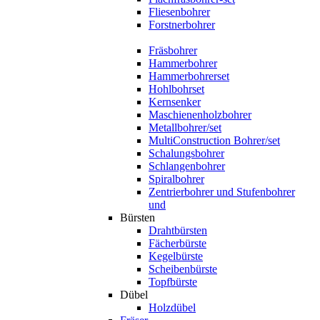
Fliesenbohrer
Forstnerbohrer
Fräsbohrer
Hammerbohrer
Hammerbohrerset
Hohlbohrset
Kernsenker
Maschienenholzbohrer
Metallbohrer/set
MultiConstruction Bohrer/set
Schalungsbohrer
Schlangenbohrer
Spiralbohrer
Zentrierbohrer und Stufenbohrer
und
Bürsten
Drahtbürsten
Fächerbürste
Kegelbürste
Scheibenbürste
Topfbürste
Dübel
Holzdübel