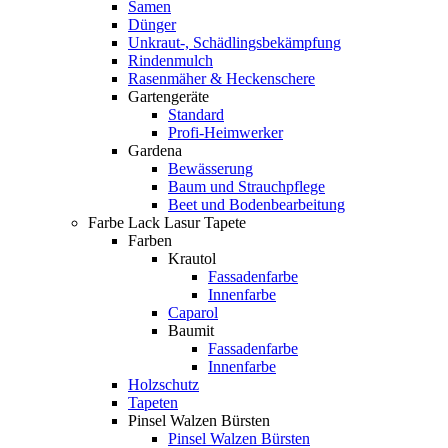
Samen
Dünger
Unkraut-, Schädlingsbekämpfung
Rindenmulch
Rasenmäher & Heckenschere
Gartengeräte
Standard
Profi-Heimwerker
Gardena
Bewässerung
Baum und Strauchpflege
Beet und Bodenbearbeitung
Farbe Lack Lasur Tapete
Farben
Krautol
Fassadenfarbe
Innenfarbe
Caparol
Baumit
Fassadenfarbe
Innenfarbe
Holzschutz
Tapeten
Pinsel Walzen Bürsten
Pinsel Walzen Bürsten