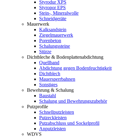
Styrodur XPS
Styropor EPS
Stein-, Mineralwolle
Schneidgeräte
Mauerwerk
Kalksandstein
Ziegelmauerwerk
Porenbeton
Schalungssteine
Stürze
Dichtbleche & Bodenplattenabdichtung
Quellband
Abdichtung gegen Bodenfeuchtigkeit
Dichtblech
Mauersperrbahnen
Sonstiges
Bewehrung & Schalung
Baustahl
Schalung und Bewehrungszubehör
Putzprofile
Schnellputzleisten
Putzeckleisten
Putzabschluss und Sockelprofil
Anputzleisten
WDVS