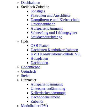
Dachbahnen
Steildach Zubehör
Sonstiges
Firstrollen und Anschlüsse
Dampfbremse und Klebetechnik
Unterspannbahn
Aufsparrendämmung
Schneefang und Lüftungsgitter
Steildachdurchgänge
Holz
OSB Platten
Dachlatten Kanthölzer Rahmen
KVH Konstruktionsvollholz NSi
Holzplatten
Dachboden
Bodentreppe
Gründach
Steico
Linzmeier
Aufsparrendämmung
Untersparrendämmung
Kellerdeckendämmung
Dachbodenelement
Zubehör
Modulhalter (PV)