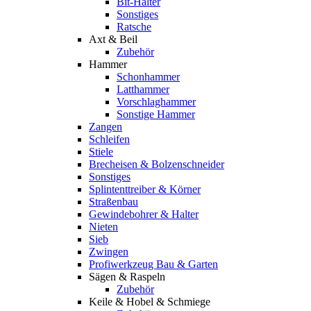
Bit-Halter
Sonstiges
Ratsche
Axt & Beil
Zubehör
Hammer
Schonhammer
Latthammer
Vorschlaghammer
Sonstige Hammer
Zangen
Schleifen
Stiele
Brecheisen & Bolzenschneider
Sonstiges
Splintenttreiber & Körner
Straßenbau
Gewindebohrer & Halter
Nieten
Sieb
Zwingen
Profiwerkzeug Bau & Garten
Sägen & Raspeln
Zubehör
Keile & Hobel & Schmiege