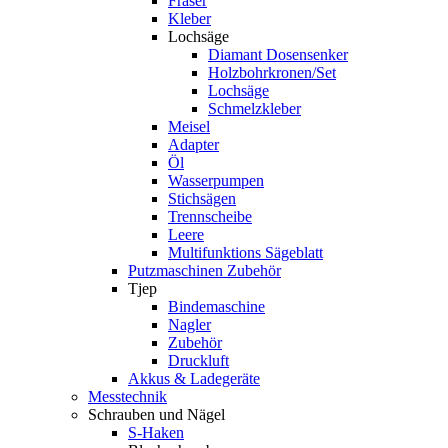
Fräser
Kleber
Lochsäge
Diamant Dosensenker
Holzbohrkronen/Set
Lochsäge
Schmelzkleber
Meisel
Adapter
Öl
Wasserpumpen
Stichsägen
Trennscheibe
Leere
Multifunktions Sägeblatt
Putzmaschinen Zubehör
Tjep
Bindemaschine
Nagler
Zubehör
Druckluft
Akkus & Ladegeräte
Messtechnik
Schrauben und Nägel
S-Haken