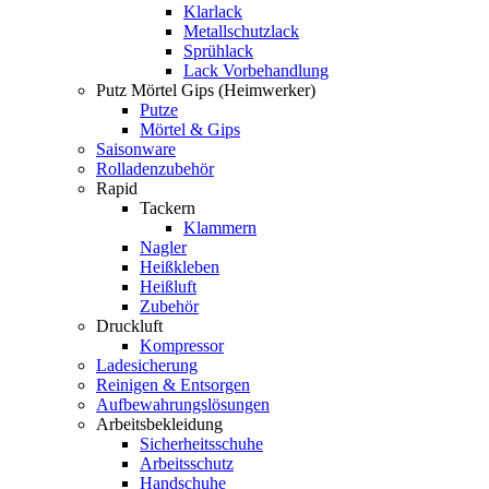
Klarlack
Metallschutzlack
Sprühlack
Lack Vorbehandlung
Putz Mörtel Gips (Heimwerker)
Putze
Mörtel & Gips
Saisonware
Rolladenzubehör
Rapid
Tackern
Klammern
Nagler
Heißkleben
Heißluft
Zubehör
Druckluft
Kompressor
Ladesicherung
Reinigen & Entsorgen
Aufbewahrungslösungen
Arbeitsbekleidung
Sicherheitsschuhe
Arbeitsschutz
Handschuhe