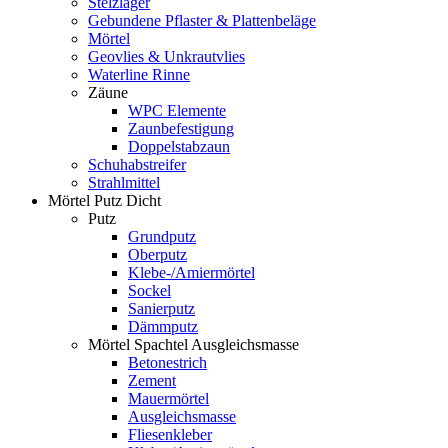
Stelzlager
Gebundene Pflaster & Plattenbeläge
Mörtel
Geovlies & Unkrautvlies
Waterline Rinne
Zäune
WPC Elemente
Zaunbefestigung
Doppelstabzaun
Schuhabstreifer
Strahlmittel
Mörtel Putz Dicht
Putz
Grundputz
Oberputz
Klebe-/Amiermörtel
Sockel
Sanierputz
Dämmputz
Mörtel Spachtel Ausgleichsmasse
Betonestrich
Zement
Mauermörtel
Ausgleichsmasse
Fliesenkleber