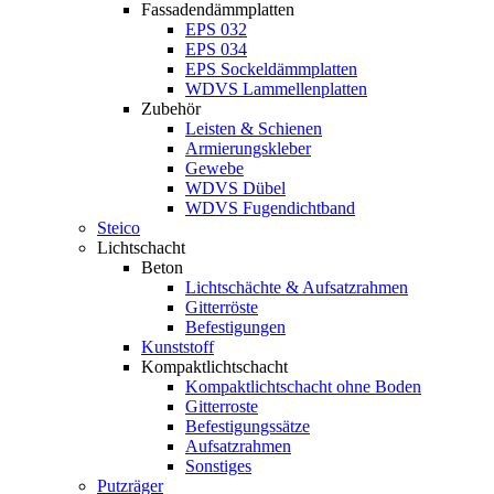
Fassadendämmplatten
EPS 032
EPS 034
EPS Sockeldämmplatten
WDVS Lammellenplatten
Zubehör
Leisten & Schienen
Armierungskleber
Gewebe
WDVS Dübel
WDVS Fugendichtband
Steico
Lichtschacht
Beton
Lichtschächte & Aufsatzrahmen
Gitterröste
Befestigungen
Kunststoff
Kompaktlichtschacht
Kompaktlichtschacht ohne Boden
Gitterroste
Befestigungssätze
Aufsatzrahmen
Sonstiges
Putzräger