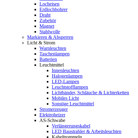
Locheisen
Erdlochbohrer
Draht
Zubehör
Magnet
Stahlwolle
Markieren & Absperren
Licht & Strom
Warnleuchten
Taschenlampen
Batterien
Leuchtmittel
Innenleuchten
Halogenlampen
LED-Lampen
Leuchtstofflampen
Lichtbänder, Schläuche & Lichterketten
Mobiles Licht
Sonstige Leuchtmittel
Stromerzeuger
Elektroheizer
AS-Schwabe
Verlängerungskabel
LED Baustrahler & Arbeitsleuchten
Kabeltrommeln