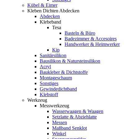
Kübel & Eimer
Kleben Dichten Abdecken
Abdecken
Klebeband
Tesa
Basteln & Büro
Badezimmer & Accesoires
Handwerker & Heimwerker
Kip
Sanitärsilikon
Bausilikon & Natursteinsilikon
Acryl
Baukleber & Dichtstoffe
Montageschaum
Sonstiges
Gewindedichtband
Klebstoff
Werkzeug
Messwerkzeug
Wasserwaagen & Waagen
Setzlatte & Abziehlatte
Messen
Maßband Senklot
Winkel