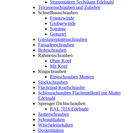
Stoppmuttern Sechskant Edelstahl
Terrassenschrauben und Zubehör
Schnellbauschrauben
Feingewinde
Grobgewinde
Sonstige
Gegurtet
Gipsfaserplattenschrauben
Fassadenschrauben
Bohrschrauben
Rahmenschrauben
Ohne Kopf
Mit Kopf
Ringschrauben
Ringschrauben Muttern
Stockschrauben
Flachrund-Kopfschraube
Schlossschrauben Flachrundkopf mit Mutter
Edelstahl
Sprenger Dichtschrauben
RAL 7016 Edelstahl
Justierschrauben
Schraubhaken
Wäscheleinehaken
Deckenhaken