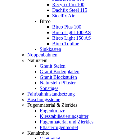
Recyfix Pro 100
Dachfix Steel 115
Steelfix Air
Birco
Birco Plus 100
Birco Light 100 AS
Birco Light 150 AS
Birco Topline
Sinkkasten
Noppenbahnen
Naturstein
Granit Stelen
Granit Bodenplatten
Granit Blockstufen
Naturstein Pflaster
Sonstiges
Fahrbahninstandsetzung
Böschungssteine
Fugenmaterial & Zierkies
Fugenkreuze
Kiesstabiliesierungsgitter
Fugenmaterial und Zierkies
Pflasterfugenmörtel
Kanalrohre
Gleitmittel