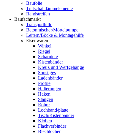
Baufolie
Trittschalldämmelemente
Randstreifen
Baufachmarkt
Transporthilfe
Betonmischer/Mörtelpumpe
Leitern/Böcke & Montagehilfe
Eisenwaren
Winkel
Riegel
Scharniere
Kistenbänder
Kreuz und Werfgehänge
Sonstiges
Ladenbänder
Profile
Halterungen
Haken
Stangen
Rohre
Lochband/platte
Tisch/Kistenbänder
Kloben
Flachverbinder
Blechlocher