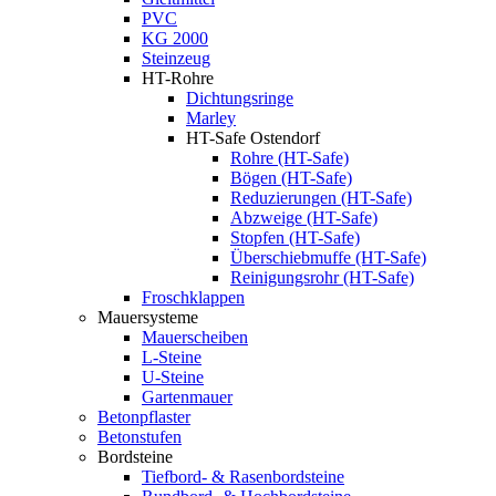
PVC
KG 2000
Steinzeug
HT-Rohre
Dichtungsringe
Marley
HT-Safe Ostendorf
Rohre (HT-Safe)
Bögen (HT-Safe)
Reduzierungen (HT-Safe)
Abzweige (HT-Safe)
Stopfen (HT-Safe)
Überschiebmuffe (HT-Safe)
Reinigungsrohr (HT-Safe)
Froschklappen
Mauersysteme
Mauerscheiben
L-Steine
U-Steine
Gartenmauer
Betonpflaster
Betonstufen
Bordsteine
Tiefbord- & Rasenbordsteine