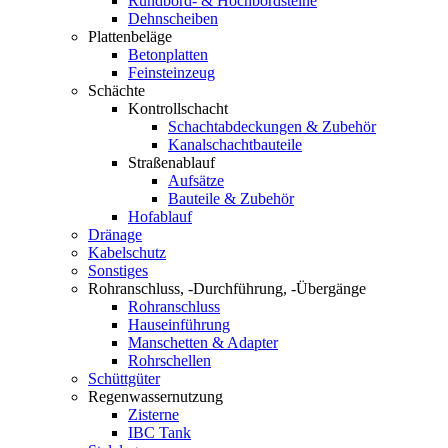
Rundbord- & Hochbordsteine
Dehnscheiben
Plattenbeläge
Betonplatten
Feinsteinzeug
Schächte
Kontrollschacht
Schachtabdeckungen & Zubehör
Kanalschachtbauteile
Straßenablauf
Aufsätze
Bauteile & Zubehör
Hofablauf
Dränage
Kabelschutz
Sonstiges
Rohranschluss, -Durchführung, -Übergänge
Rohranschluss
Hauseinführung
Manschetten & Adapter
Rohrschellen
Schüttgüter
Regenwassernutzung
Zisterne
IBC Tank