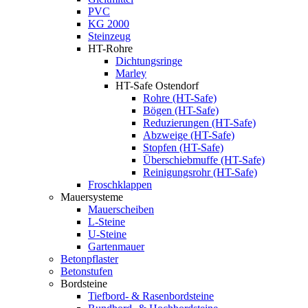
PVC
KG 2000
Steinzeug
HT-Rohre
Dichtungsringe
Marley
HT-Safe Ostendorf
Rohre (HT-Safe)
Bögen (HT-Safe)
Reduzierungen (HT-Safe)
Abzweige (HT-Safe)
Stopfen (HT-Safe)
Überschiebmuffe (HT-Safe)
Reinigungsrohr (HT-Safe)
Froschklappen
Mauersysteme
Mauerscheiben
L-Steine
U-Steine
Gartenmauer
Betonpflaster
Betonstufen
Bordsteine
Tiefbord- & Rasenbordsteine