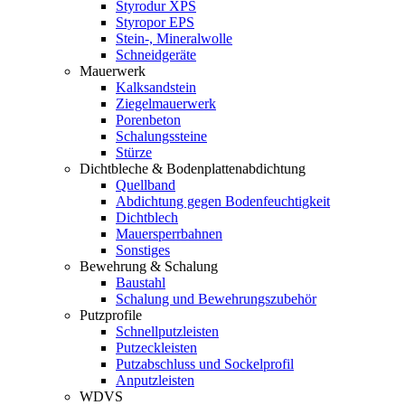
Styrodur XPS
Styropor EPS
Stein-, Mineralwolle
Schneidgeräte
Mauerwerk
Kalksandstein
Ziegelmauerwerk
Porenbeton
Schalungssteine
Stürze
Dichtbleche & Bodenplattenabdichtung
Quellband
Abdichtung gegen Bodenfeuchtigkeit
Dichtblech
Mauersperrbahnen
Sonstiges
Bewehrung & Schalung
Baustahl
Schalung und Bewehrungszubehör
Putzprofile
Schnellputzleisten
Putzeckleisten
Putzabschluss und Sockelprofil
Anputzleisten
WDVS