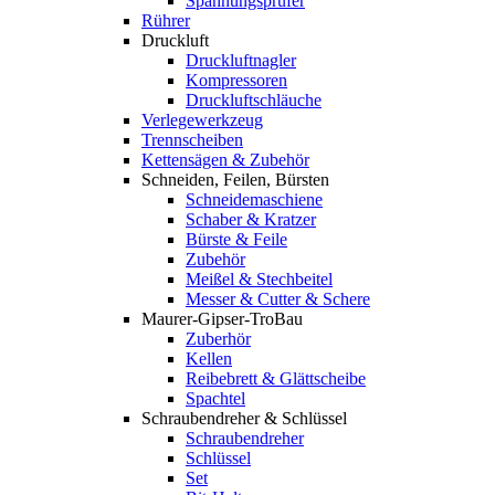
Spannungsprüfer
Rührer
Druckluft
Druckluftnagler
Kompressoren
Druckluftschläuche
Verlegewerkzeug
Trennscheiben
Kettensägen & Zubehör
Schneiden, Feilen, Bürsten
Schneidemaschiene
Schaber & Kratzer
Bürste & Feile
Zubehör
Meißel & Stechbeitel
Messer & Cutter & Schere
Maurer-Gipser-TroBau
Zuberhör
Kellen
Reibebrett & Glättscheibe
Spachtel
Schraubendreher & Schlüssel
Schraubendreher
Schlüssel
Set