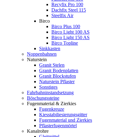
Recyfix Pro 100
Dachfix Steel 115
Steelfix Air
Birco
Birco Plus 100
Birco Light 100 AS
Birco Light 150 AS
Birco Topline
Sinkkasten
Noppenbahnen
Naturstein
Granit Stelen
Granit Bodenplatten
Granit Blockstufen
Naturstein Pflaster
Sonstiges
Fahrbahninstandsetzung
Böschungssteine
Fugenmaterial & Zierkies
Fugenkreuze
Kiesstabiliesierungsgitter
Fugenmaterial und Zierkies
Pflasterfugenmörtel
Kanalrohre
Gleitmittel