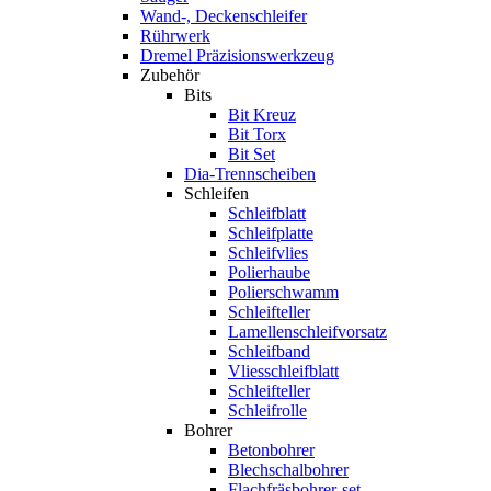
Wand-, Deckenschleifer
Rührwerk
Dremel Präzisionswerkzeug
Zubehör
Bits
Bit Kreuz
Bit Torx
Bit Set
Dia-Trennscheiben
Schleifen
Schleifblatt
Schleifplatte
Schleifvlies
Polierhaube
Polierschwamm
Schleifteller
Lamellenschleifvorsatz
Schleifband
Vliesschleifblatt
Schleifteller
Schleifrolle
Bohrer
Betonbohrer
Blechschalbohrer
Flachfräsbohrer-set