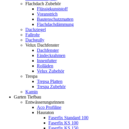
Flachdach Zubehör
Flüssigkunststoff
Voranstrich
Bautenschutzmatten
Flachdachdämmung
Dachziegel
Fallrohr
Dachgully
Velux Dachfenster
Dachfenster
Eindeckrahmen
Innenfutter
Rolläden
Velux Zubehör
Trespa
Trepsa Platten
Trespa Zubehör
Kamin
Garten Tiefbau
Entwässerungsrinnen
Aco Profiline
Hauraton
Faserfix Standard 100
Faserfix KS 100
Faserfix KS 150