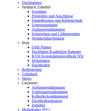
Dachbahnen
Steildach Zubehör
Sonstiges
Firstrollen und Anschlüsse
Dampfbremse und Klebetechnik
Unterspannbahn
Aufsparrendämmung
Schneefang und Lüftungsgitter
Steildachdurchgänge
Holz
OSB Platten
Dachlatten Kanthölzer Rahmen
KVH Konstruktionsvollholz NSi
Holzplatten
Dachboden
Bodentreppe
Gründach
Steico
Linzmeier
Aufsparrendämmung
Untersparrendämmung
Kellerdeckendämmung
Dachbodenelement
Zubehör
Modulhalter (PV)