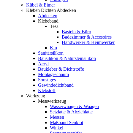
Kübel & Eimer
Kleben Dichten Abdecken
Abdecken
Klebeband
Tesa
Basteln & Büro
Badezimmer & Accesoires
Handwerker & Heimwerker
Kip
Sanitärsilikon
Bausilikon & Natursteinsilikon
Acryl
Baukleber & Dichtstoffe
Montageschaum
Sonstiges
Gewindedichtband
Klebstoff
Werkzeug
Messwerkzeug
Wasserwaagen & Waagen
Setzlatte & Abziehlatte
Messen
Maßband Senklot
Winkel