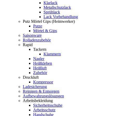
Klarlack
Metallschutzlack
Sprühlack
Lack Vorbehandlung
Putz Mörtel Gips (Heimwerker)
Putze
Mörtel & Gips
Saisonware
Rolladenzubehör
Rapid
Tackern
Klammern
Nagler
Heißkleben
Heißluft
Zubehör
Druckluft
Kompressor
Ladesicherung
Reinigen & Entsorgen
Aufbewahrungslösungen
Arbeitsbekleidung
Sicherheitsschuhe
Arbeitsschutz
Handschuhe