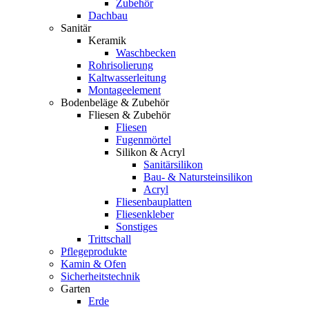
Zubehör
Dachbau
Sanitär
Keramik
Waschbecken
Rohrisolierung
Kaltwasserleitung
Montageelement
Bodenbeläge & Zubehör
Fliesen & Zubehör
Fliesen
Fugenmörtel
Silikon & Acryl
Sanitärsilikon
Bau- & Natursteinsilikon
Acryl
Fliesenbauplatten
Fliesenkleber
Sonstiges
Trittschall
Pflegeprodukte
Kamin & Ofen
Sicherheitstechnik
Garten
Erde