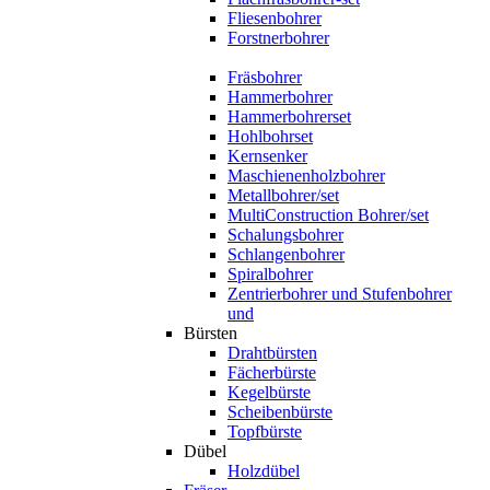
Fliesenbohrer
Forstnerbohrer
Fräsbohrer
Hammerbohrer
Hammerbohrerset
Hohlbohrset
Kernsenker
Maschienenholzbohrer
Metallbohrer/set
MultiConstruction Bohrer/set
Schalungsbohrer
Schlangenbohrer
Spiralbohrer
Zentrierbohrer und Stufenbohrer
und
Bürsten
Drahtbürsten
Fächerbürste
Kegelbürste
Scheibenbürste
Topfbürste
Dübel
Holzdübel