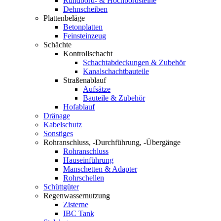
Rundbord- & Hochbordsteine
Dehnscheiben
Plattenbeläge
Betonplatten
Feinsteinzeug
Schächte
Kontrollschacht
Schachtabdeckungen & Zubehör
Kanalschachtbauteile
Straßenablauf
Aufsätze
Bauteile & Zubehör
Hofablauf
Dränage
Kabelschutz
Sonstiges
Rohranschluss, -Durchführung, -Übergänge
Rohranschluss
Hauseinführung
Manschetten & Adapter
Rohrschellen
Schüttgüter
Regenwassernutzung
Zisterne
IBC Tank