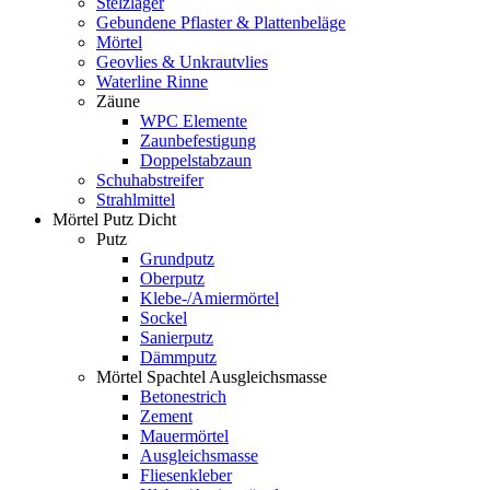
Stelzlager
Gebundene Pflaster & Plattenbeläge
Mörtel
Geovlies & Unkrautvlies
Waterline Rinne
Zäune
WPC Elemente
Zaunbefestigung
Doppelstabzaun
Schuhabstreifer
Strahlmittel
Mörtel Putz Dicht
Putz
Grundputz
Oberputz
Klebe-/Amiermörtel
Sockel
Sanierputz
Dämmputz
Mörtel Spachtel Ausgleichsmasse
Betonestrich
Zement
Mauermörtel
Ausgleichsmasse
Fliesenkleber