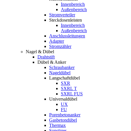
Innenbereich
Außenbereich
Stromverteiler
Steckdosenleisten
Innenbereich
Außenbereich
Anschlussleitungen
Adapter
Stromzähler
Nagel & Dübel
Drahtstift
Dübel & Anker
Schraubanker
Nageldübel
Langschaftdübel
SXR
SXRL T
SXRL FUS
Universaldübel
UX
FU
Porenbetonanker
Gasbetondübel
Thermax
Sonstiges