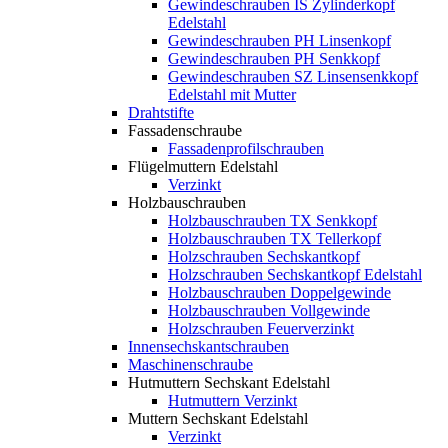
Gewindeschrauben IS Zylinderkopf
Edelstahl
Gewindeschrauben PH Linsenkopf
Gewindeschrauben PH Senkkopf
Gewindeschrauben SZ Linsensenkkopf
Edelstahl mit Mutter
Drahtstifte
Fassadenschraube
Fassadenprofilschrauben
Flügelmuttern Edelstahl
Verzinkt
Holzbauschrauben
Holzbauschrauben TX Senkkopf
Holzbauschrauben TX Tellerkopf
Holzschrauben Sechskantkopf
Holzschrauben Sechskantkopf Edelstahl
Holzbauschrauben Doppelgewinde
Holzbauschrauben Vollgewinde
Holzschrauben Feuerverzinkt
Innensechskantschrauben
Maschinenschraube
Hutmuttern Sechskant Edelstahl
Hutmuttern Verzinkt
Muttern Sechskant Edelstahl
Verzinkt