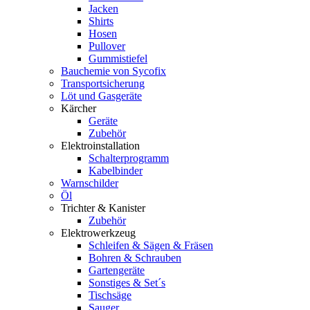
Jacken
Shirts
Hosen
Pullover
Gummistiefel
Bauchemie von Sycofix
Transportsicherung
Löt und Gasgeräte
Kärcher
Geräte
Zubehör
Elektroinstallation
Schalterprogramm
Kabelbinder
Warnschilder
Öl
Trichter & Kanister
Zubehör
Elektrowerkzeug
Schleifen & Sägen & Fräsen
Bohren & Schrauben
Gartengeräte
Sonstiges & Set´s
Tischsäge
Sauger