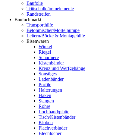
Baufolie
Trittschalldämmelemente
Randstreifen
Baufachmarkt
Transporthilfe
Betonmischer/Mörtelpumpe
Leitern/Böcke & Montagehilfe
Eisenwaren
Winkel
Riegel
Scharniere
Kistenbänder
Kreuz und Werfgehänge
Sonstiges
Ladenbänder
Profile
Halterungen
Haken
Stangen
Rohre
Lochband/platte
Tisch/Kistenbänder
Kloben
Flachverbinder
Blechlocher