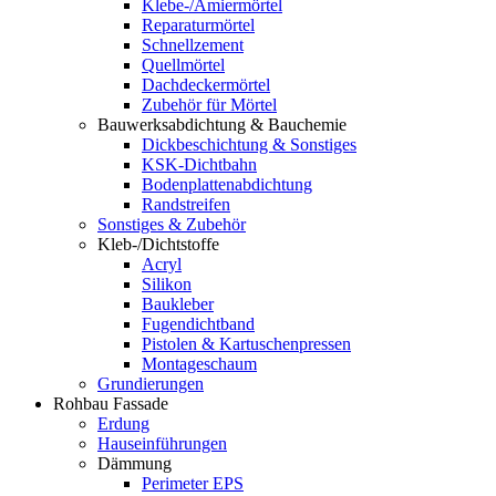
Klebe-/Amiermörtel
Reparaturmörtel
Schnellzement
Quellmörtel
Dachdeckermörtel
Zubehör für Mörtel
Bauwerksabdichtung & Bauchemie
Dickbeschichtung & Sonstiges
KSK-Dichtbahn
Bodenplattenabdichtung
Randstreifen
Sonstiges & Zubehör
Kleb-/Dichtstoffe
Acryl
Silikon
Baukleber
Fugendichtband
Pistolen & Kartuschenpressen
Montageschaum
Grundierungen
Rohbau Fassade
Erdung
Hauseinführungen
Dämmung
Perimeter EPS