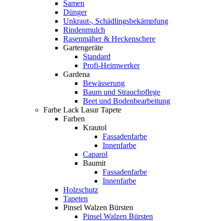
Samen
Dünger
Unkraut-, Schädlingsbekämpfung
Rindenmulch
Rasenmäher & Heckenschere
Gartengeräte
Standard
Profi-Heimwerker
Gardena
Bewässerung
Baum und Strauchpflege
Beet und Bodenbearbeitung
Farbe Lack Lasur Tapete
Farben
Krautol
Fassadenfarbe
Innenfarbe
Caparol
Baumit
Fassadenfarbe
Innenfarbe
Holzschutz
Tapeten
Pinsel Walzen Bürsten
Pinsel Walzen Bürsten