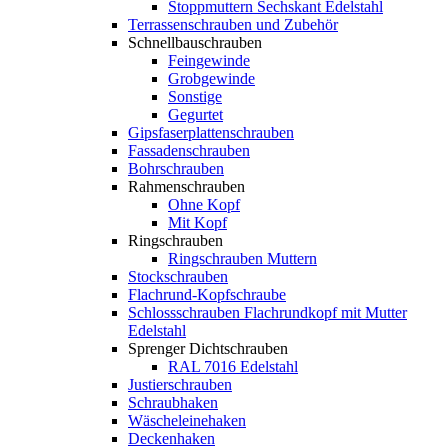
Stoppmuttern Sechskant Edelstahl
Terrassenschrauben und Zubehör
Schnellbauschrauben
Feingewinde
Grobgewinde
Sonstige
Gegurtet
Gipsfaserplattenschrauben
Fassadenschrauben
Bohrschrauben
Rahmenschrauben
Ohne Kopf
Mit Kopf
Ringschrauben
Ringschrauben Muttern
Stockschrauben
Flachrund-Kopfschraube
Schlossschrauben Flachrundkopf mit Mutter
Edelstahl
Sprenger Dichtschrauben
RAL 7016 Edelstahl
Justierschrauben
Schraubhaken
Wäscheleinehaken
Deckenhaken