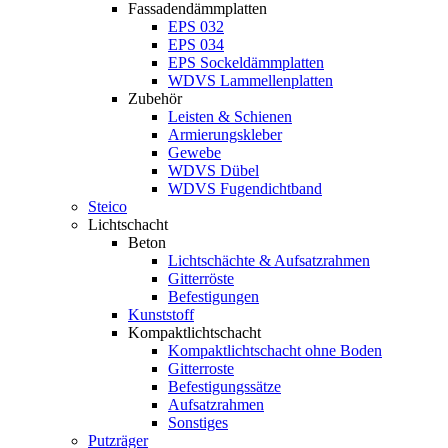
Fassadendämmplatten
EPS 032
EPS 034
EPS Sockeldämmplatten
WDVS Lammellenplatten
Zubehör
Leisten & Schienen
Armierungskleber
Gewebe
WDVS Dübel
WDVS Fugendichtband
Steico
Lichtschacht
Beton
Lichtschächte & Aufsatzrahmen
Gitterröste
Befestigungen
Kunststoff
Kompaktlichtschacht
Kompaktlichtschacht ohne Boden
Gitterroste
Befestigungssätze
Aufsatzrahmen
Sonstiges
Putzräger