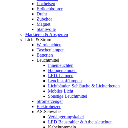
Locheisen
Erdlochbohrer
Draht
Zubehör
Magnet
Stahlwolle
Markieren & Absperren
Licht & Strom
Warnleuchten
Taschenlampen
Batterien
Leuchtmittel
Innenleuchten
Halogenlampen
LED-Lampen
Leuchtstofflampen
Lichtbänder, Schläuche & Lichterketten
Mobiles Licht
Sonstige Leuchtmittel
Stromerzeuger
Elektroheizer
AS-Schwabe
Verlängerungskabel
LED Baustrahler & Arbeitsleuchten
Kabeltrommeln