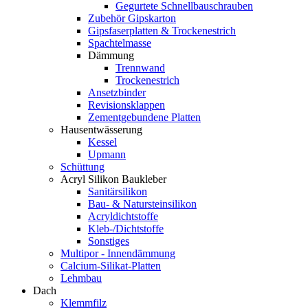
Gegurtete Schnellbauschrauben
Zubehör Gipskarton
Gipsfaserplatten & Trockenestrich
Spachtelmasse
Dämmung
Trennwand
Trockenestrich
Ansetzbinder
Revisionsklappen
Zementgebundene Platten
Hausentwässerung
Kessel
Upmann
Schüttung
Acryl Silikon Baukleber
Sanitärsilikon
Bau- & Natursteinsilikon
Acryldichtstoffe
Kleb-/Dichtstoffe
Sonstiges
Multipor - Innendämmung
Calcium-Silikat-Platten
Lehmbau
Dach
Klemmfilz