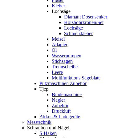
Fräser
Kleber
Lochsäge
Diamant Dosensenker
Holzbohrkronen/Set
Lochsäge
Schmelzkleber
Meisel
Adapter
Öl
Wasserpumpen
Stichsägen
Trennscheibe
Leere
Multifunktions Sägeblatt
Putzmaschinen Zubehör
Tjep
Bindemaschine
Nagler
Zubehör
Druckluft
Akkus & Ladegeräte
Messtechnik
Schrauben und Nägel
S-Haken