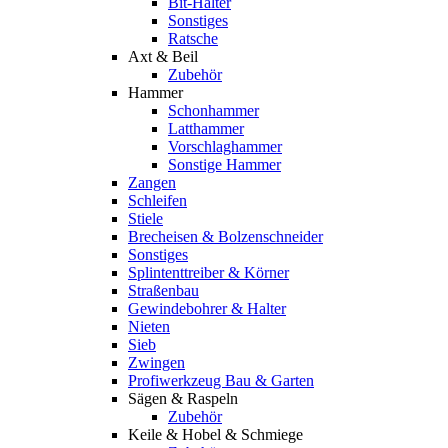
Bit-Halter
Sonstiges
Ratsche
Axt & Beil
Zubehör
Hammer
Schonhammer
Latthammer
Vorschlaghammer
Sonstige Hammer
Zangen
Schleifen
Stiele
Brecheisen & Bolzenschneider
Sonstiges
Splintenttreiber & Körner
Straßenbau
Gewindebohrer & Halter
Nieten
Sieb
Zwingen
Profiwerkzeug Bau & Garten
Sägen & Raspeln
Zubehör
Keile & Hobel & Schmiege