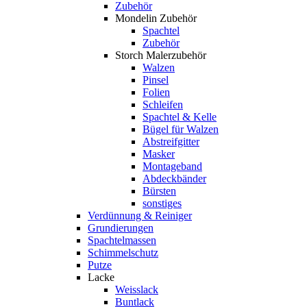
Zubehör
Mondelin Zubehör
Spachtel
Zubehör
Storch Malerzubehör
Walzen
Pinsel
Folien
Schleifen
Spachtel & Kelle
Bügel für Walzen
Abstreifgitter
Masker
Montageband
Abdeckbänder
Bürsten
sonstiges
Verdünnung & Reiniger
Grundierungen
Spachtelmassen
Schimmelschutz
Putze
Lacke
Weisslack
Buntlack