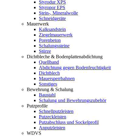
Styrodur XPS
Styropor EPS
Stein-, Mineralwolle
Schneidgeräte
Mauerwerk
Kalksandstein
Ziegelmauerwerk
Porenbeton
Schalungssteine
Stürze
Dichtbleche & Bodenplattenabdichtung
Quellband
Abdichtung gegen Bodenfeuchtigkeit
Dichtblech
Mauersperrbahnen
Sonstiges
Bewehrung & Schalung
Baustahl
Schalung und Bewehrungszubehör
Putzprofile
Schnellputzleisten
Putzeckleisten
Putzabschluss und Sockelprofil
Anputzleisten
WDVS