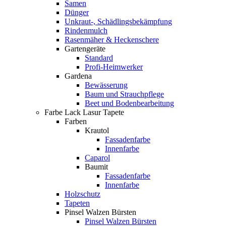
Samen
Dünger
Unkraut-, Schädlingsbekämpfung
Rindenmulch
Rasenmäher & Heckenschere
Gartengeräte
Standard
Profi-Heimwerker
Gardena
Bewässerung
Baum und Strauchpflege
Beet und Bodenbearbeitung
Farbe Lack Lasur Tapete
Farben
Krautol
Fassadenfarbe
Innenfarbe
Caparol
Baumit
Fassadenfarbe
Innenfarbe
Holzschutz
Tapeten
Pinsel Walzen Bürsten
Pinsel Walzen Bürsten