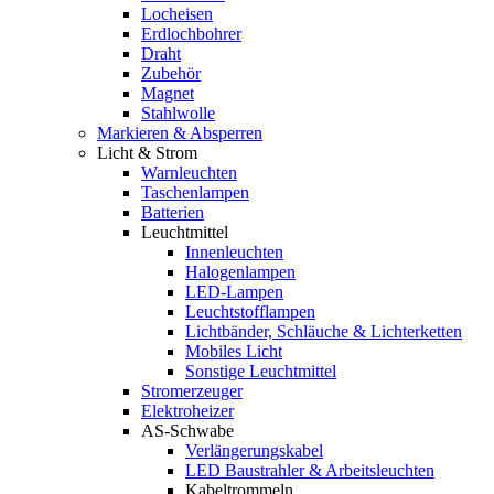
Locheisen
Erdlochbohrer
Draht
Zubehör
Magnet
Stahlwolle
Markieren & Absperren
Licht & Strom
Warnleuchten
Taschenlampen
Batterien
Leuchtmittel
Innenleuchten
Halogenlampen
LED-Lampen
Leuchtstofflampen
Lichtbänder, Schläuche & Lichterketten
Mobiles Licht
Sonstige Leuchtmittel
Stromerzeuger
Elektroheizer
AS-Schwabe
Verlängerungskabel
LED Baustrahler & Arbeitsleuchten
Kabeltrommeln