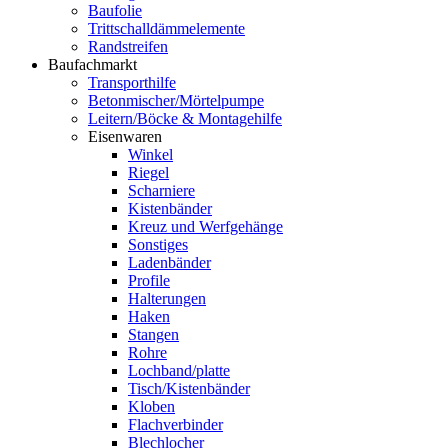
Baufolie
Trittschalldämmelemente
Randstreifen
Baufachmarkt
Transporthilfe
Betonmischer/Mörtelpumpe
Leitern/Böcke & Montagehilfe
Eisenwaren
Winkel
Riegel
Scharniere
Kistenbänder
Kreuz und Werfgehänge
Sonstiges
Ladenbänder
Profile
Halterungen
Haken
Stangen
Rohre
Lochband/platte
Tisch/Kistenbänder
Kloben
Flachverbinder
Blechlocher