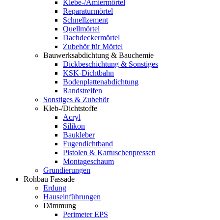
Klebe-/Amiermörtel
Reparaturmörtel
Schnellzement
Quellmörtel
Dachdeckermörtel
Zubehör für Mörtel
Bauwerksabdichtung & Bauchemie
Dickbeschichtung & Sonstiges
KSK-Dichtbahn
Bodenplattenabdichtung
Randstreifen
Sonstiges & Zubehör
Kleb-/Dichtstoffe
Acryl
Silikon
Baukleber
Fugendichtband
Pistolen & Kartuschenpressen
Montageschaum
Grundierungen
Rohbau Fassade
Erdung
Hauseinführungen
Dämmung
Perimeter EPS