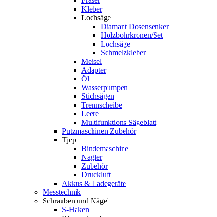
Fräser
Kleber
Lochsäge
Diamant Dosensenker
Holzbohrkronen/Set
Lochsäge
Schmelzkleber
Meisel
Adapter
Öl
Wasserpumpen
Stichsägen
Trennscheibe
Leere
Multifunktions Sägeblatt
Putzmaschinen Zubehör
Tjep
Bindemaschine
Nagler
Zubehör
Druckluft
Akkus & Ladegeräte
Messtechnik
Schrauben und Nägel
S-Haken