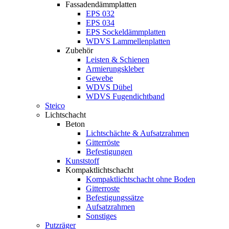
Fassadendämmplatten
EPS 032
EPS 034
EPS Sockeldämmplatten
WDVS Lammellenplatten
Zubehör
Leisten & Schienen
Armierungskleber
Gewebe
WDVS Dübel
WDVS Fugendichtband
Steico
Lichtschacht
Beton
Lichtschächte & Aufsatzrahmen
Gitterröste
Befestigungen
Kunststoff
Kompaktlichtschacht
Kompaktlichtschacht ohne Boden
Gitterroste
Befestigungssätze
Aufsatzrahmen
Sonstiges
Putzräger