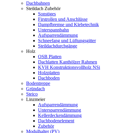
Dachbahnen
Steildach Zubehör
Sonstiges
Firstrollen und Anschlüsse
Dampfbremse und Klebetechnik
Unterspannbahn
Aufsparrendämmung
Schneefang und Lüftungsgitter
Steildachdurchgänge
Holz
OSB Platten
Dachlatten Kanthölzer Rahmen
KVH Konstruktionsvollholz NSi
Holzplatten
Dachboden
Bodentreppe
Gründach
Steico
Linzmeier
Aufsparrendämmung
Untersparrendämmung
Kellerdeckendämmung
Dachbodenelement
Zubehör
Modulhalter (PV)