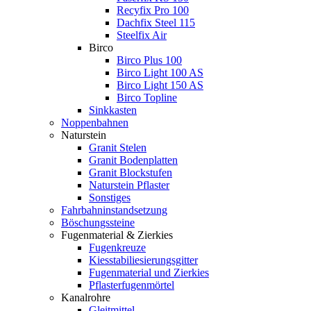
Recyfix Pro 100
Dachfix Steel 115
Steelfix Air
Birco
Birco Plus 100
Birco Light 100 AS
Birco Light 150 AS
Birco Topline
Sinkkasten
Noppenbahnen
Naturstein
Granit Stelen
Granit Bodenplatten
Granit Blockstufen
Naturstein Pflaster
Sonstiges
Fahrbahninstandsetzung
Böschungssteine
Fugenmaterial & Zierkies
Fugenkreuze
Kiesstabiliesierungsgitter
Fugenmaterial und Zierkies
Pflasterfugenmörtel
Kanalrohre
Gleitmittel