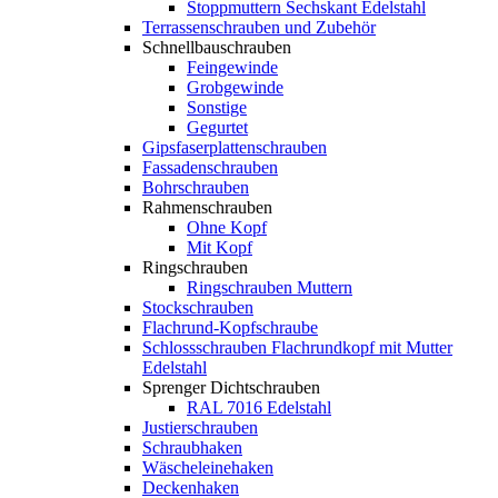
Stoppmuttern Sechskant Edelstahl
Terrassenschrauben und Zubehör
Schnellbauschrauben
Feingewinde
Grobgewinde
Sonstige
Gegurtet
Gipsfaserplattenschrauben
Fassadenschrauben
Bohrschrauben
Rahmenschrauben
Ohne Kopf
Mit Kopf
Ringschrauben
Ringschrauben Muttern
Stockschrauben
Flachrund-Kopfschraube
Schlossschrauben Flachrundkopf mit Mutter
Edelstahl
Sprenger Dichtschrauben
RAL 7016 Edelstahl
Justierschrauben
Schraubhaken
Wäscheleinehaken
Deckenhaken