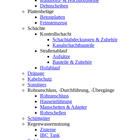
Rundbord- & Hochbordsteine
Dehnscheiben
Plattenbeläge
Betonplatten
Feinsteinzeug
Schächte
Kontrollschacht
Schachtabdeckungen & Zubehör
Kanalschachtbauteile
Straßenablauf
Aufsätze
Bauteile & Zubehör
Hofablauf
Dränage
Kabelschutz
Sonstiges
Rohranschluss, -Durchführung, -Übergänge
Rohranschluss
Hauseinführung
Manschetten & Adapter
Rohrschellen
Schüttgüter
Regenwassernutzung
Zisterne
IBC Tank