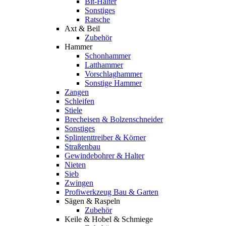
Bit-Halter
Sonstiges
Ratsche
Axt & Beil
Zubehör
Hammer
Schonhammer
Latthammer
Vorschlaghammer
Sonstige Hammer
Zangen
Schleifen
Stiele
Brecheisen & Bolzenschneider
Sonstiges
Splintenttreiber & Körner
Straßenbau
Gewindebohrer & Halter
Nieten
Sieb
Zwingen
Profiwerkzeug Bau & Garten
Sägen & Raspeln
Zubehör
Keile & Hobel & Schmiege