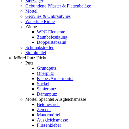
Stelzlager
Gebundene Pflaster & Plattenbeläge
Mörtel
Geovlies & Unkrautvlies
Waterline Rinne
Zäune
WPC Elemente
Zaunbefestigung
Doppelstabzaun
Schuhabstreifer
Strahlmittel
Mörtel Putz Dicht
Putz
Grundputz
Oberputz
Klebe-/Amiermörtel
Sockel
Sanierputz
Dämmputz
Mörtel Spachtel Ausgleichsmasse
Betonestrich
Zement
Mauermörtel
Ausgleichsmasse
Fliesenkleber