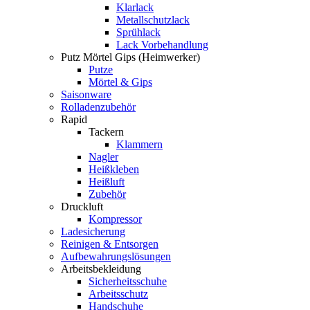
Klarlack
Metallschutzlack
Sprühlack
Lack Vorbehandlung
Putz Mörtel Gips (Heimwerker)
Putze
Mörtel & Gips
Saisonware
Rolladenzubehör
Rapid
Tackern
Klammern
Nagler
Heißkleben
Heißluft
Zubehör
Druckluft
Kompressor
Ladesicherung
Reinigen & Entsorgen
Aufbewahrungslösungen
Arbeitsbekleidung
Sicherheitsschuhe
Arbeitsschutz
Handschuhe