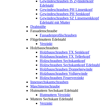
Gewindeschrauben IS Zylinderkopf
Edelstahl
Gewindeschrauben PH Linsenkopf
Gewindeschrauben PH Senkkopf
Gewindeschrauben SZ Linsensenkkopf
Edelstahl mit Mutter
Drahtstifte
Fassadenschraube
Fassadenprofilschrauben
Flügelmuttern Edelstahl
Verzinkt
Holzbauschrauben
Holzbauschrauben TX Senkkopf
Holzbauschrauben TX Tellerkopf
Holzschrauben Sechskantkopf
Holzschrauben Sechskantkopf Edelstahl
Holzbauschrauben Doppelgewinde
Holzbauschrauben Vollgewinde
Holzschrauben Feuerverzinkt
Innensechskantschrauben
Maschinenschraube
Hutmuttern Sechskant Edelstahl
Hutmuttern Verzinkt
Muttern Sechskant Edelstahl
Verzinkt