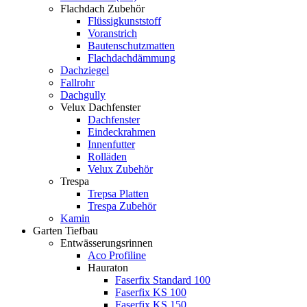
Flachdach Zubehör
Flüssigkunststoff
Voranstrich
Bautenschutzmatten
Flachdachdämmung
Dachziegel
Fallrohr
Dachgully
Velux Dachfenster
Dachfenster
Eindeckrahmen
Innenfutter
Rolläden
Velux Zubehör
Trespa
Trepsa Platten
Trespa Zubehör
Kamin
Garten Tiefbau
Entwässerungsrinnen
Aco Profiline
Hauraton
Faserfix Standard 100
Faserfix KS 100
Faserfix KS 150