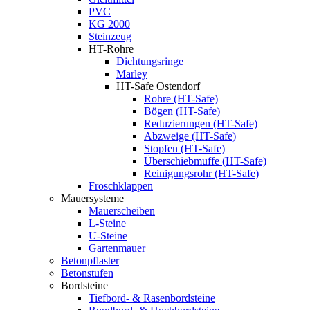
PVC
KG 2000
Steinzeug
HT-Rohre
Dichtungsringe
Marley
HT-Safe Ostendorf
Rohre (HT-Safe)
Bögen (HT-Safe)
Reduzierungen (HT-Safe)
Abzweige (HT-Safe)
Stopfen (HT-Safe)
Überschiebmuffe (HT-Safe)
Reinigungsrohr (HT-Safe)
Froschklappen
Mauersysteme
Mauerscheiben
L-Steine
U-Steine
Gartenmauer
Betonpflaster
Betonstufen
Bordsteine
Tiefbord- & Rasenbordsteine