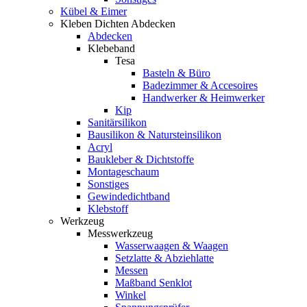
Kübel & Eimer
Kleben Dichten Abdecken
Abdecken
Klebeband
Tesa
Basteln & Büro
Badezimmer & Accesoires
Handwerker & Heimwerker
Kip
Sanitärsilikon
Bausilikon & Natursteinsilikon
Acryl
Baukleber & Dichtstoffe
Montageschaum
Sonstiges
Gewindedichtband
Klebstoff
Werkzeug
Messwerkzeug
Wasserwaagen & Waagen
Setzlatte & Abziehlatte
Messen
Maßband Senklot
Winkel