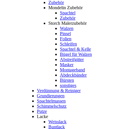
Zubehör
Mondelin Zubehör
Spachtel
Zubehör
Storch Malerzubehör
Walzen
Pinsel
Folien
Schleifen
Spachtel & Kelle
Bügel für Walzen
Abstreifgitter
Masker
Montageband
Abdeckbänder
Bürsten
sonstiges
Verdünnung & Reiniger
Grundierungen
Spachtelmassen
Schimmelschutz
Putze
Lacke
Weisslack
Buntlack