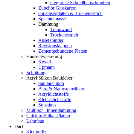
Gegurtete Schnellbauschrauben
Zubehör Gipskarton
Gipsfaserplatten & Trockenestrich
Spachtelmasse
Dämmung
Trennwand
Trockenestrich
Ansetzbinder
Revisionsklappen
Zementgebundene Platten
Hausentwässerung
Kessel
Upmann
Schüttung
Acryl Silikon Baukleber
Sanitärsilikon
Bau- & Natursteinsilikon
Acryldichtstoffe
Kleb-/Dichtstoffe
Sonstiges
Multipor - Innendämmung
Calcium-Silikat-Platten
Lehmbau
Dach
Klemmfilz