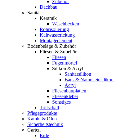
Zubehör
Dachbau
Sanitär
Keramik
Waschbecken
Rohrisolierung
Kaltwasserleitung
Montageelement
Bodenbeläge & Zubehör
Fliesen & Zubehör
Fliesen
Fugenmörtel
Silikon & Acryl
Sanitärsilikon
Bau- & Natursteinsilikon
Acryl
Fliesenbauplatten
Fliesenkleber
Sonstiges
Trittschall
Pflegeprodukte
Kamin & Ofen
Sicherheitstechnik
Garten
Erde