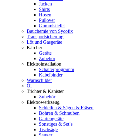
Jacken
Shirts
Hosen
Pullover
Gummistiefel
Bauchemie von Sycofix
Transportsicherung
Löt und Gasgeräte
Kärcher
Geräte
Zubehör
Elektroinstallation
Schalterprogramm
Kabelbinder
Warnschilder
Öl
Trichter & Kanister
Zubehör
Elektrowerkzeug
Schleifen & Sägen & Fräsen
Bohren & Schrauben
Gartengeräte
Sonstiges & Set´s
Tischsäge
Sauger