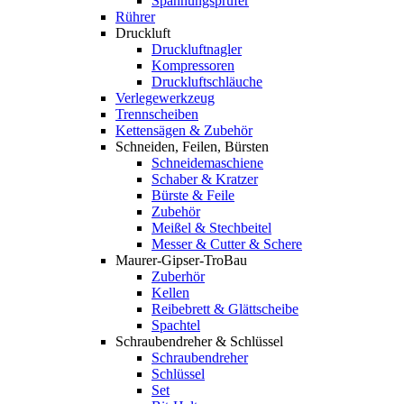
Spannungsprüfer
Rührer
Druckluft
Druckluftnagler
Kompressoren
Druckluftschläuche
Verlegewerkzeug
Trennscheiben
Kettensägen & Zubehör
Schneiden, Feilen, Bürsten
Schneidemaschiene
Schaber & Kratzer
Bürste & Feile
Zubehör
Meißel & Stechbeitel
Messer & Cutter & Schere
Maurer-Gipser-TroBau
Zuberhör
Kellen
Reibebrett & Glättscheibe
Spachtel
Schraubendreher & Schlüssel
Schraubendreher
Schlüssel
Set