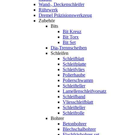
Wand-, Deckenschleifer
Rührwerk
Dremel Präzisionswerkzeug
Zubehör
Bits
Bit Kreuz
Bit Torx
Bit Set
Dia-Trennscheiben
Schleifen
Schleifblatt
Schleifplatte
Schleifvlies
Polierhaube
Polierschwamm
Schleifteller
Lamellenschleifvorsatz
Schleifband
Vliesschleifblatt
Schleifteller
Schleifrolle
Bohrer
Betonbohrer
Blechschalbohrer
Flachfräsbohrer-set