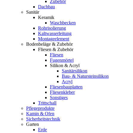
Zubehör
Dachbau
Sanitär
Keramik
Waschbecken
Rohrisolierung
Kaltwasserleitung
Montageelement
Bodenbeläge & Zubehör
Fliesen & Zubehör
Fliesen
Fugenmörtel
Silikon & Acryl
Sanitärsilikon
Bau- & Natursteinsilikon
Acryl
Fliesenbauplatten
Fliesenkleber
Sonstiges
Trittschall
Pflegeprodukte
Kamin & Ofen
Sicherheitstechnik
Garten
Erde