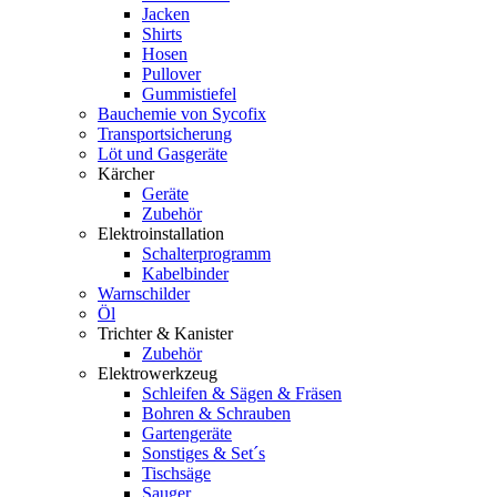
Jacken
Shirts
Hosen
Pullover
Gummistiefel
Bauchemie von Sycofix
Transportsicherung
Löt und Gasgeräte
Kärcher
Geräte
Zubehör
Elektroinstallation
Schalterprogramm
Kabelbinder
Warnschilder
Öl
Trichter & Kanister
Zubehör
Elektrowerkzeug
Schleifen & Sägen & Fräsen
Bohren & Schrauben
Gartengeräte
Sonstiges & Set´s
Tischsäge
Sauger