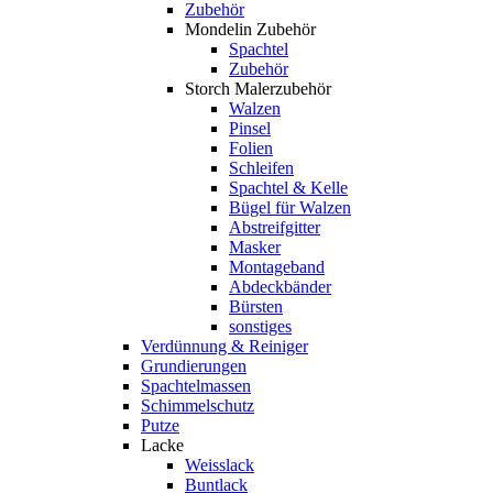
Zubehör
Mondelin Zubehör
Spachtel
Zubehör
Storch Malerzubehör
Walzen
Pinsel
Folien
Schleifen
Spachtel & Kelle
Bügel für Walzen
Abstreifgitter
Masker
Montageband
Abdeckbänder
Bürsten
sonstiges
Verdünnung & Reiniger
Grundierungen
Spachtelmassen
Schimmelschutz
Putze
Lacke
Weisslack
Buntlack