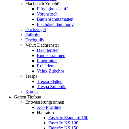
Flachdach Zubehör
Flüssigkunststoff
Voranstrich
Bautenschutzmatten
Flachdachdämmung
Dachziegel
Fallrohr
Dachgully
Velux Dachfenster
Dachfenster
Eindeckrahmen
Innenfutter
Rolläden
Velux Zubehör
Trespa
Trepsa Platten
Trespa Zubehör
Kamin
Garten Tiefbau
Entwässerungsrinnen
Aco Profiline
Hauraton
Faserfix Standard 100
Faserfix KS 100
Faserfix KS 150