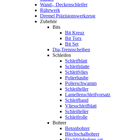
Wand-, Deckenschleifer
Rührwerk
Dremel Präzisionswerkzeug
Zubehör
Bits
Bit Kreuz
Bit Torx
Bit Set
Dia-Trennscheiben
Schleifen
Schleifblatt
Schleifplatte
Schleifvlies
Polierhaube
Polierschwamm
Schleifteller
Lamellenschleifvorsatz
Schleifband
Vliesschleifblatt
Schleifteller
Schleifrolle
Bohrer
Betonbohrer
Blechschalbohrer
Flachfräsbohrer-set