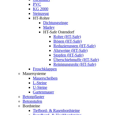
PVC
KG 2000
Steinzeug
HT-Rohre
Dichtungsringe
Marley
HT-Safe Ostendorf
Rohre (HT-Safe)
Bögen (HT-Safe)
Reduzierungen (HT-Safe)
Abzweige (HT-Safe)
Stopfen (HT-Safe)
Überschiebmuffe (HT-Safe)
Reinigungsrohr (HT-Safe)
Froschklappen
Mauersysteme
Mauerscheiben
L-Steine
U-Steine
Gartenmauer
Betonpflaster
Betonstufen
Bordsteine
Tiefbord- & Rasenbordsteine