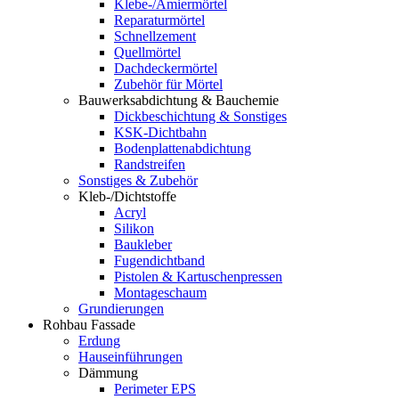
Klebe-/Amiermörtel
Reparaturmörtel
Schnellzement
Quellmörtel
Dachdeckermörtel
Zubehör für Mörtel
Bauwerksabdichtung & Bauchemie
Dickbeschichtung & Sonstiges
KSK-Dichtbahn
Bodenplattenabdichtung
Randstreifen
Sonstiges & Zubehör
Kleb-/Dichtstoffe
Acryl
Silikon
Baukleber
Fugendichtband
Pistolen & Kartuschenpressen
Montageschaum
Grundierungen
Rohbau Fassade
Erdung
Hauseinführungen
Dämmung
Perimeter EPS