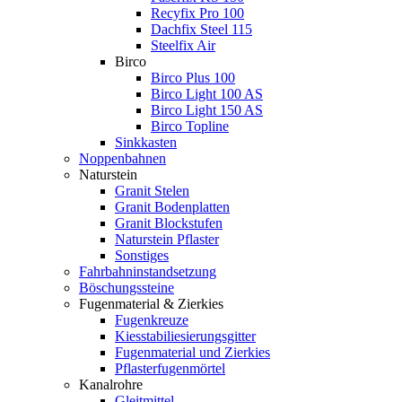
Recyfix Pro 100
Dachfix Steel 115
Steelfix Air
Birco
Birco Plus 100
Birco Light 100 AS
Birco Light 150 AS
Birco Topline
Sinkkasten
Noppenbahnen
Naturstein
Granit Stelen
Granit Bodenplatten
Granit Blockstufen
Naturstein Pflaster
Sonstiges
Fahrbahninstandsetzung
Böschungssteine
Fugenmaterial & Zierkies
Fugenkreuze
Kiesstabiliesierungsgitter
Fugenmaterial und Zierkies
Pflasterfugenmörtel
Kanalrohre
Gleitmittel