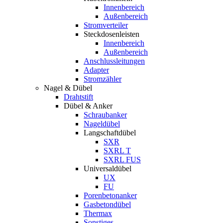
Innenbereich
Außenbereich
Stromverteiler
Steckdosenleisten
Innenbereich
Außenbereich
Anschlussleitungen
Adapter
Stromzähler
Nagel & Dübel
Drahtstift
Dübel & Anker
Schraubanker
Nageldübel
Langschaftdübel
SXR
SXRL T
SXRL FUS
Universaldübel
UX
FU
Porenbetonanker
Gasbetondübel
Thermax
Sonstiges