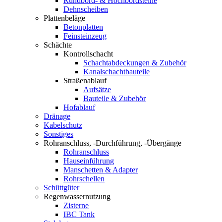
Rundbord- & Hochbordsteine
Dehnscheiben
Plattenbeläge
Betonplatten
Feinsteinzeug
Schächte
Kontrollschacht
Schachtabdeckungen & Zubehör
Kanalschachtbauteile
Straßenablauf
Aufsätze
Bauteile & Zubehör
Hofablauf
Dränage
Kabelschutz
Sonstiges
Rohranschluss, -Durchführung, -Übergänge
Rohranschluss
Hauseinführung
Manschetten & Adapter
Rohrschellen
Schüttgüter
Regenwassernutzung
Zisterne
IBC Tank