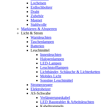
Locheisen
Erdlochbohrer
Draht
Zubehör
Magnet
Stahlwolle
Markieren & Absperren
Licht & Strom
Warnleuchten
Taschenlampen
Batterien
Leuchtmittel
Innenleuchten
Halogenlampen
LED-Lampen
Leuchtstofflampen
Lichtbänder, Schläuche & Lichterketten
Mobiles Licht
Sonstige Leuchtmittel
Stromerzeuger
Elektroheizer
AS-Schwabe
Verlängerungskabel
LED Baustrahler & Arbeitsleuchten
Kabeltrommeln