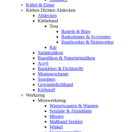
Kübel & Eimer
Kleben Dichten Abdecken
Abdecken
Klebeband
Tesa
Basteln & Büro
Badezimmer & Accesoires
Handwerker & Heimwerker
Kip
Sanitärsilikon
Bausilikon & Natursteinsilikon
Acryl
Baukleber & Dichtstoffe
Montageschaum
Sonstiges
Gewindedichtband
Klebstoff
Werkzeug
Messwerkzeug
Wasserwaagen & Waagen
Setzlatte & Abziehlatte
Messen
Maßband Senklot
Winkel