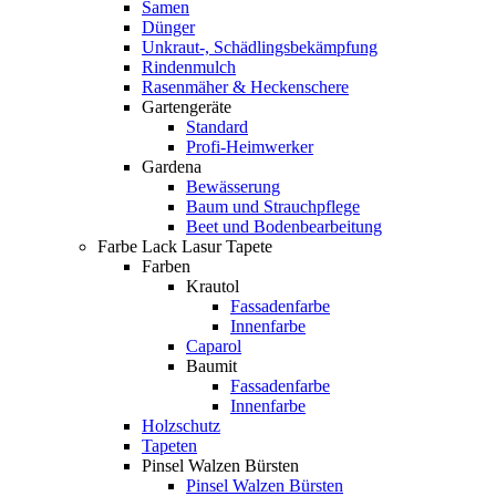
Samen
Dünger
Unkraut-, Schädlingsbekämpfung
Rindenmulch
Rasenmäher & Heckenschere
Gartengeräte
Standard
Profi-Heimwerker
Gardena
Bewässerung
Baum und Strauchpflege
Beet und Bodenbearbeitung
Farbe Lack Lasur Tapete
Farben
Krautol
Fassadenfarbe
Innenfarbe
Caparol
Baumit
Fassadenfarbe
Innenfarbe
Holzschutz
Tapeten
Pinsel Walzen Bürsten
Pinsel Walzen Bürsten