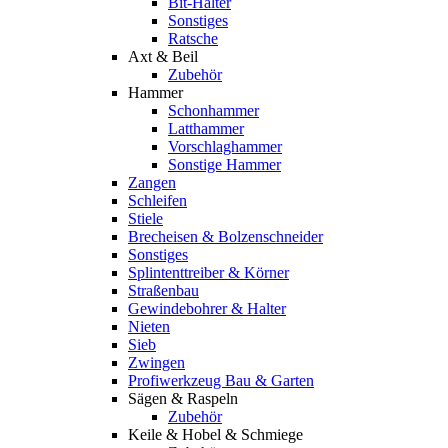
Bit-Halter
Sonstiges
Ratsche
Axt & Beil
Zubehör
Hammer
Schonhammer
Latthammer
Vorschlaghammer
Sonstige Hammer
Zangen
Schleifen
Stiele
Brecheisen & Bolzenschneider
Sonstiges
Splintenttreiber & Körner
Straßenbau
Gewindebohrer & Halter
Nieten
Sieb
Zwingen
Profiwerkzeug Bau & Garten
Sägen & Raspeln
Zubehör
Keile & Hobel & Schmiege