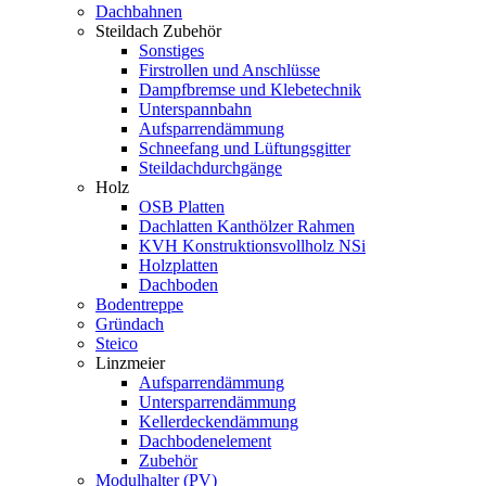
Dachbahnen
Steildach Zubehör
Sonstiges
Firstrollen und Anschlüsse
Dampfbremse und Klebetechnik
Unterspannbahn
Aufsparrendämmung
Schneefang und Lüftungsgitter
Steildachdurchgänge
Holz
OSB Platten
Dachlatten Kanthölzer Rahmen
KVH Konstruktionsvollholz NSi
Holzplatten
Dachboden
Bodentreppe
Gründach
Steico
Linzmeier
Aufsparrendämmung
Untersparrendämmung
Kellerdeckendämmung
Dachbodenelement
Zubehör
Modulhalter (PV)