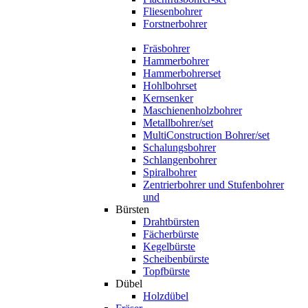
Fliesenbohrer
Forstnerbohrer
Fräsbohrer
Hammerbohrer
Hammerbohrerset
Hohlbohrset
Kernsenker
Maschienenholzbohrer
Metallbohrer/set
MultiConstruction Bohrer/set
Schalungsbohrer
Schlangenbohrer
Spiralbohrer
Zentrierbohrer und Stufenbohrer
und
Bürsten
Drahtbürsten
Fächerbürste
Kegelbürste
Scheibenbürste
Topfbürste
Dübel
Holzdübel