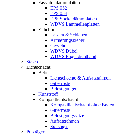
Fassadendämmplatten
EPS 032
EPS 034
EPS Sockeldämmplatten
WDVS Lammellenplatten
Zubehör
Leisten & Schienen
Armierungskleber
Gewebe
WDVS Dübel
WDVS Fugendichtband
Steico
Lichtschacht
Beton
Lichtschächte & Aufsatzrahmen
Gitterröste
Befestigungen
Kunststoff
Kompaktlichtschacht
Kompaktlichtschacht ohne Boden
Gitterroste
Befestigungssätze
Aufsatzrahmen
Sonstiges
Putzräger