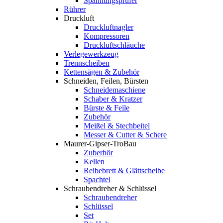
Spannungsprüfer
Rührer
Druckluft
Druckluftnagler
Kompressoren
Druckluftschläuche
Verlegewerkzeug
Trennscheiben
Kettensägen & Zubehör
Schneiden, Feilen, Bürsten
Schneidemaschiene
Schaber & Kratzer
Bürste & Feile
Zubehör
Meißel & Stechbeitel
Messer & Cutter & Schere
Maurer-Gipser-TroBau
Zuberhör
Kellen
Reibebrett & Glättscheibe
Spachtel
Schraubendreher & Schlüssel
Schraubendreher
Schlüssel
Set