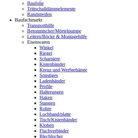
Baufolie
Trittschalldämmelemente
Randstreifen
Baufachmarkt
Transporthilfe
Betonmischer/Mörtelpumpe
Leitern/Böcke & Montagehilfe
Eisenwaren
Winkel
Riegel
Scharniere
Kistenbänder
Kreuz und Werfgehänge
Sonstiges
Ladenbänder
Profile
Halterungen
Haken
Stangen
Rohre
Lochband/platte
Tisch/Kistenbänder
Kloben
Flachverbinder
Blechlocher