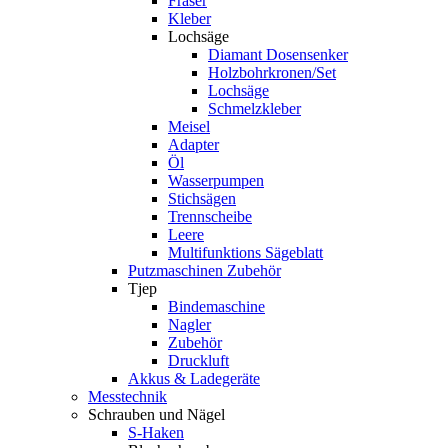
Fräser
Kleber
Lochsäge
Diamant Dosensenker
Holzbohrkronen/Set
Lochsäge
Schmelzkleber
Meisel
Adapter
Öl
Wasserpumpen
Stichsägen
Trennscheibe
Leere
Multifunktions Sägeblatt
Putzmaschinen Zubehör
Tjep
Bindemaschine
Nagler
Zubehör
Druckluft
Akkus & Ladegeräte
Messtechnik
Schrauben und Nägel
S-Haken