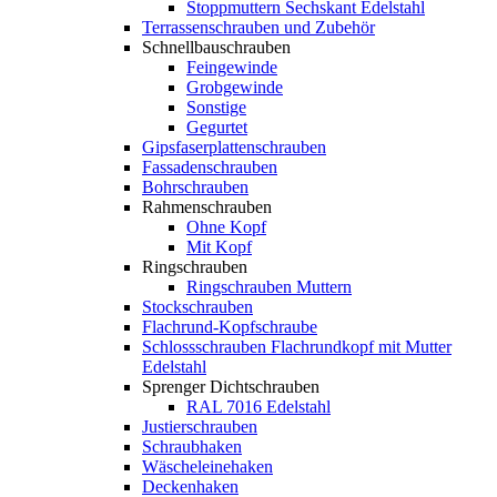
Stoppmuttern Sechskant Edelstahl
Terrassenschrauben und Zubehör
Schnellbauschrauben
Feingewinde
Grobgewinde
Sonstige
Gegurtet
Gipsfaserplattenschrauben
Fassadenschrauben
Bohrschrauben
Rahmenschrauben
Ohne Kopf
Mit Kopf
Ringschrauben
Ringschrauben Muttern
Stockschrauben
Flachrund-Kopfschraube
Schlossschrauben Flachrundkopf mit Mutter
Edelstahl
Sprenger Dichtschrauben
RAL 7016 Edelstahl
Justierschrauben
Schraubhaken
Wäscheleinehaken
Deckenhaken