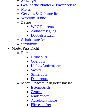
Stelzlager
Gebundene Pflaster & Plattenbeläge
Mörtel
Geovlies & Unkrautvlies
Waterline Rinne
Zäune
WPC Elemente
Zaunbefestigung
Doppelstabzaun
Schuhabstreifer
Strahlmittel
Mörtel Putz Dicht
Putz
Grundputz
Oberputz
Klebe-/Amiermörtel
Sockel
Sanierputz
Dämmputz
Mörtel Spachtel Ausgleichsmasse
Betonestrich
Zement
Mauermörtel
Ausgleichsmasse
Fliesenkleber