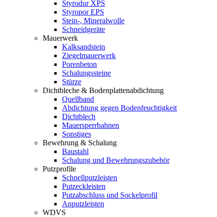
Styrodur XPS
Styropor EPS
Stein-, Mineralwolle
Schneidgeräte
Mauerwerk
Kalksandstein
Ziegelmauerwerk
Porenbeton
Schalungssteine
Stürze
Dichtbleche & Bodenplattenabdichtung
Quellband
Abdichtung gegen Bodenfeuchtigkeit
Dichtblech
Mauersperrbahnen
Sonstiges
Bewehrung & Schalung
Baustahl
Schalung und Bewehrungszubehör
Putzprofile
Schnellputzleisten
Putzeckleisten
Putzabschluss und Sockelprofil
Anputzleisten
WDVS