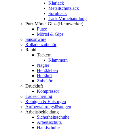
Klarlack
Metallschutzlack
Sprühlack
Lack Vorbehandlung
Putz Mörtel Gips (Heimwerker)
Putze
Mörtel & Gips
Saisonware
Rolladenzubehör
Rapid
Tackern
Klammern
Nagler
Heißkleben
Heißluft
Zubehör
Druckluft
Kompressor
Ladesicherung
Reinigen & Entsorgen
Aufbewahrungslösungen
Arbeitsbekleidung
Sicherheitsschuhe
Arbeitsschutz
Handschuhe