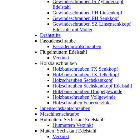
Gewindeschrauben IS Zylinderkopf
Edelstahl
Gewindeschrauben PH Linsenkopf
Gewindeschrauben PH Senkkopf
Gewindeschrauben SZ Linsensenkkopf
Edelstahl mit Mutter
Drahtstifte
Fassadenschraube
Fassadenprofilschrauben
Flügelmuttern Edelstahl
Verzinkt
Holzbauschrauben
Holzbauschrauben TX Senkkopf
Holzbauschrauben TX Tellerkopf
Holzschrauben Sechskantkopf
Holzschrauben Sechskantkopf Edelstahl
Holzbauschrauben Doppelgewinde
Holzbauschrauben Vollgewinde
Holzschrauben Feuerverzinkt
Innensechskantschrauben
Maschinenschraube
Hutmuttern Sechskant Edelstahl
Hutmuttern Verzinkt
Muttern Sechskant Edelstahl
Verzinkt