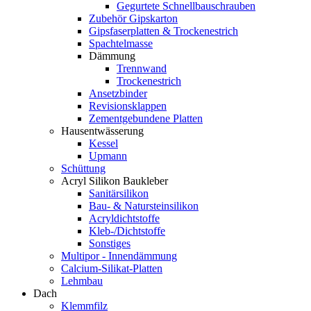
Gegurtete Schnellbauschrauben
Zubehör Gipskarton
Gipsfaserplatten & Trockenestrich
Spachtelmasse
Dämmung
Trennwand
Trockenestrich
Ansetzbinder
Revisionsklappen
Zementgebundene Platten
Hausentwässerung
Kessel
Upmann
Schüttung
Acryl Silikon Baukleber
Sanitärsilikon
Bau- & Natursteinsilikon
Acryldichtstoffe
Kleb-/Dichtstoffe
Sonstiges
Multipor - Innendämmung
Calcium-Silikat-Platten
Lehmbau
Dach
Klemmfilz