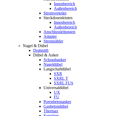
Innenbereich
Außenbereich
Stromverteiler
Steckdosenleisten
Innenbereich
Außenbereich
Anschlussleitungen
Adapter
Stromzähler
Nagel & Dübel
Drahtstift
Dübel & Anker
Schraubanker
Nageldübel
Langschaftdübel
SXR
SXRL T
SXRL FUS
Universaldübel
UX
FU
Porenbetonanker
Gasbetondübel
Thermax
Sonstiges