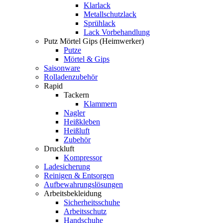
Klarlack
Metallschutzlack
Sprühlack
Lack Vorbehandlung
Putz Mörtel Gips (Heimwerker)
Putze
Mörtel & Gips
Saisonware
Rolladenzubehör
Rapid
Tackern
Klammern
Nagler
Heißkleben
Heißluft
Zubehör
Druckluft
Kompressor
Ladesicherung
Reinigen & Entsorgen
Aufbewahrungslösungen
Arbeitsbekleidung
Sicherheitsschuhe
Arbeitsschutz
Handschuhe