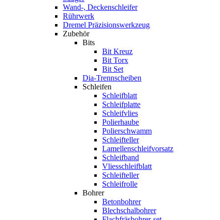
Wand-, Deckenschleifer
Rührwerk
Dremel Präzisionswerkzeug
Zubehör
Bits
Bit Kreuz
Bit Torx
Bit Set
Dia-Trennscheiben
Schleifen
Schleifblatt
Schleifplatte
Schleifvlies
Polierhaube
Polierschwamm
Schleifteller
Lamellenschleifvorsatz
Schleifband
Vliesschleifblatt
Schleifteller
Schleifrolle
Bohrer
Betonbohrer
Blechschalbohrer
Flachfräsbohrer-set