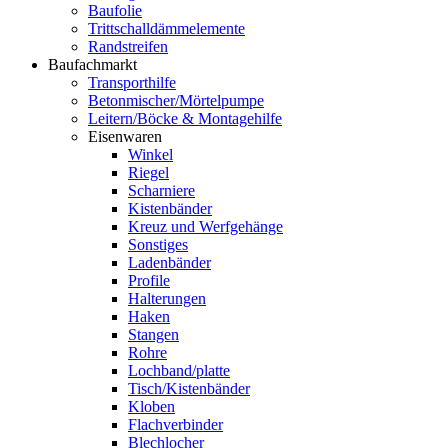
Baufolie
Trittschalldämmelemente
Randstreifen
Baufachmarkt
Transporthilfe
Betonmischer/Mörtelpumpe
Leitern/Böcke & Montagehilfe
Eisenwaren
Winkel
Riegel
Scharniere
Kistenbänder
Kreuz und Werfgehänge
Sonstiges
Ladenbänder
Profile
Halterungen
Haken
Stangen
Rohre
Lochband/platte
Tisch/Kistenbänder
Kloben
Flachverbinder
Blechlocher