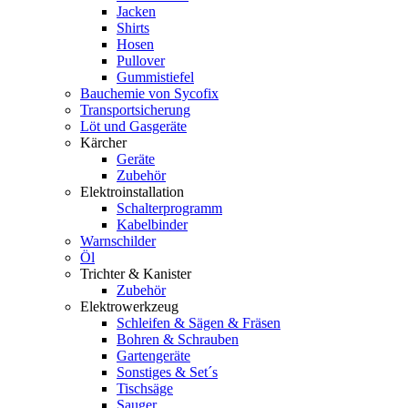
Jacken
Shirts
Hosen
Pullover
Gummistiefel
Bauchemie von Sycofix
Transportsicherung
Löt und Gasgeräte
Kärcher
Geräte
Zubehör
Elektroinstallation
Schalterprogramm
Kabelbinder
Warnschilder
Öl
Trichter & Kanister
Zubehör
Elektrowerkzeug
Schleifen & Sägen & Fräsen
Bohren & Schrauben
Gartengeräte
Sonstiges & Set´s
Tischsäge
Sauger