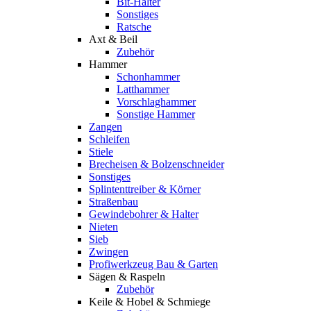
Bit-Halter
Sonstiges
Ratsche
Axt & Beil
Zubehör
Hammer
Schonhammer
Latthammer
Vorschlaghammer
Sonstige Hammer
Zangen
Schleifen
Stiele
Brecheisen & Bolzenschneider
Sonstiges
Splintenttreiber & Körner
Straßenbau
Gewindebohrer & Halter
Nieten
Sieb
Zwingen
Profiwerkzeug Bau & Garten
Sägen & Raspeln
Zubehör
Keile & Hobel & Schmiege