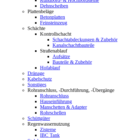
Rundbord- & Hochbordsteine
Dehnscheiben
Plattenbeläge
Betonplatten
Feinsteinzeug
Schächte
Kontrollschacht
Schachtabdeckungen & Zubehör
Kanalschachtbauteile
Straßenablauf
Aufsätze
Bauteile & Zubehör
Hofablauf
Dränage
Kabelschutz
Sonstiges
Rohranschluss, -Durchführung, -Übergänge
Rohranschluss
Hauseinführung
Manschetten & Adapter
Rohrschellen
Schüttgüter
Regenwassernutzung
Zisterne
IBC Tank