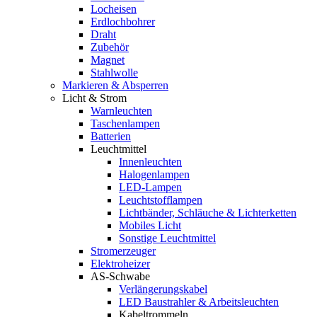
Locheisen
Erdlochbohrer
Draht
Zubehör
Magnet
Stahlwolle
Markieren & Absperren
Licht & Strom
Warnleuchten
Taschenlampen
Batterien
Leuchtmittel
Innenleuchten
Halogenlampen
LED-Lampen
Leuchtstofflampen
Lichtbänder, Schläuche & Lichterketten
Mobiles Licht
Sonstige Leuchtmittel
Stromerzeuger
Elektroheizer
AS-Schwabe
Verlängerungskabel
LED Baustrahler & Arbeitsleuchten
Kabeltrommeln