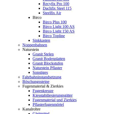
Recyfix Pro 100
Dachfix Steel 115
Steelfix Air
Birco
Birco Plus 100
Birco Light 100 AS
Birco Light 150 AS
Birco Topline
Sinkkasten
Noppenbahnen
Naturstein
Granit Stelen
Granit Bodenplatten
Granit Blockstufen
Naturstein Pflaster
Sonstiges
Fahrbahninstandsetzung
Böschungssteine
Fugenmaterial & Zierkies
Fugenkreuze
Kiesstabiliesierungsgitter
Fugenmaterial und Zierkies
Pflasterfugenmörtel
Kanalrohre
Gleitmittel