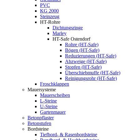
PVC
KG 2000
Steinzeug
HT-Rohre
Dichtungsringe
Marley
HT-Safe Ostendorf
Rohre (HT-Safe)
Bögen (HT-Safe)
Reduzierungen (HT-Safe)
Abzweige (HT-Safe)
Stopfen (HT-Safe)
Überschiebmuffe (HT-Safe)
Reinigungsrohr (HT-Safe)
Froschklappen
Mauersysteme
Mauerscheiben
L-Steine
U-Steine
Gartenmauer
Betonpflaster
Betonstufen
Bordsteine
Tiefbord- & Rasenbordsteine