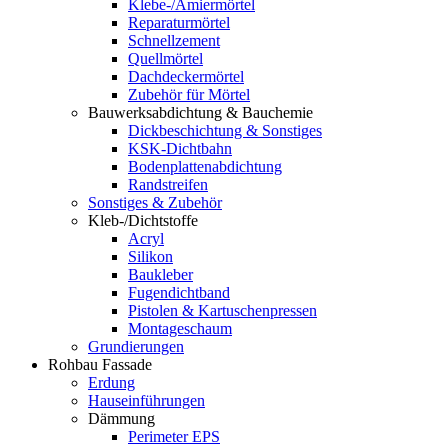
Klebe-/Amiermörtel
Reparaturmörtel
Schnellzement
Quellmörtel
Dachdeckermörtel
Zubehör für Mörtel
Bauwerksabdichtung & Bauchemie
Dickbeschichtung & Sonstiges
KSK-Dichtbahn
Bodenplattenabdichtung
Randstreifen
Sonstiges & Zubehör
Kleb-/Dichtstoffe
Acryl
Silikon
Baukleber
Fugendichtband
Pistolen & Kartuschenpressen
Montageschaum
Grundierungen
Rohbau Fassade
Erdung
Hauseinführungen
Dämmung
Perimeter EPS