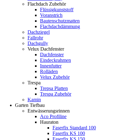
Flachdach Zubehör
Flüssigkunststoff
Voranstrich
Bautenschutzmatten
Flachdachdämmung
Dachziegel
Fallrohr
Dachgully
Velux Dachfenster
Dachfenster
Eindeckrahmen
Innenfutter
Rolläden
Velux Zubehör
Trespa
Trepsa Platten
Trespa Zubehör
Kamin
Garten Tiefbau
Entwässerungsrinnen
Aco Profiline
Hauraton
Faserfix Standard 100
Faserfix KS 100
Faserfix KS 150