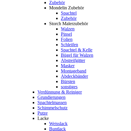
Zubehör
Mondelin Zubehör
Spachtel
Zubehör
Storch Malerzubehör
Walzen
Pinsel
Folien
Schleifen
Spachtel & Kelle
Bügel für Walzen
Abstreifgitter
Masker
Montageband
Abdeckbänder
Bürsten
sonstiges
Verdünnung & Reiniger
Grundierungen
Spachtelmassen
Schimmelschutz
Putze
Lacke
Weisslack
Buntlack