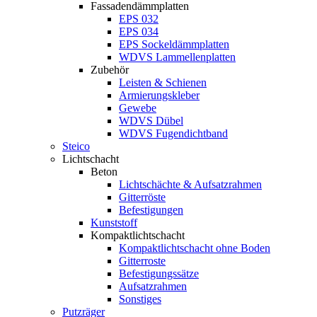
Fassadendämmplatten
EPS 032
EPS 034
EPS Sockeldämmplatten
WDVS Lammellenplatten
Zubehör
Leisten & Schienen
Armierungskleber
Gewebe
WDVS Dübel
WDVS Fugendichtband
Steico
Lichtschacht
Beton
Lichtschächte & Aufsatzrahmen
Gitterröste
Befestigungen
Kunststoff
Kompaktlichtschacht
Kompaktlichtschacht ohne Boden
Gitterroste
Befestigungssätze
Aufsatzrahmen
Sonstiges
Putzräger