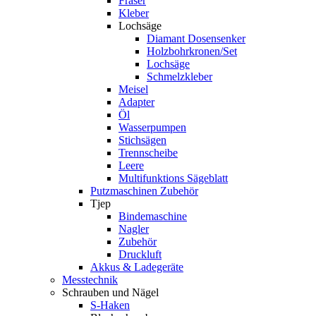
Fräser
Kleber
Lochsäge
Diamant Dosensenker
Holzbohrkronen/Set
Lochsäge
Schmelzkleber
Meisel
Adapter
Öl
Wasserpumpen
Stichsägen
Trennscheibe
Leere
Multifunktions Sägeblatt
Putzmaschinen Zubehör
Tjep
Bindemaschine
Nagler
Zubehör
Druckluft
Akkus & Ladegeräte
Messtechnik
Schrauben und Nägel
S-Haken