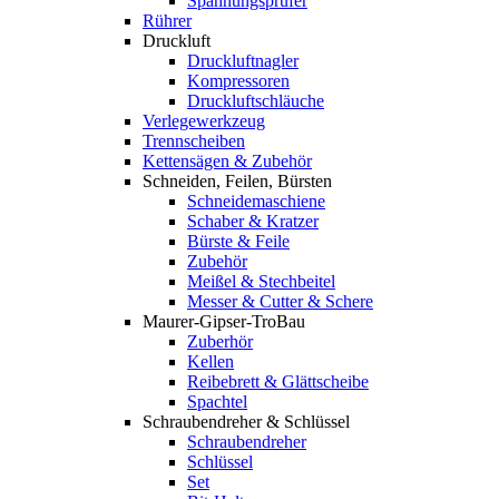
Spannungsprüfer
Rührer
Druckluft
Druckluftnagler
Kompressoren
Druckluftschläuche
Verlegewerkzeug
Trennscheiben
Kettensägen & Zubehör
Schneiden, Feilen, Bürsten
Schneidemaschiene
Schaber & Kratzer
Bürste & Feile
Zubehör
Meißel & Stechbeitel
Messer & Cutter & Schere
Maurer-Gipser-TroBau
Zuberhör
Kellen
Reibebrett & Glättscheibe
Spachtel
Schraubendreher & Schlüssel
Schraubendreher
Schlüssel
Set