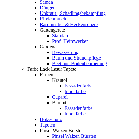
Samen
Dünger
Unkraut-, Schädlingsbekämpfung
Rindenmulch
Rasenmäher & Heckenschere
Gartengeräte
Standard
Profi-Heimwerker
Gardena
Bewässerung
Baum und Strauchpflege
Beet und Bodenbearbeitung
Farbe Lack Lasur Tapete
Farben
Krautol
Fassadenfarbe
Innenfarbe
Caparol
Baumit
Fassadenfarbe
Innenfarbe
Holzschutz
Tapeten
Pinsel Walzen Bürsten
Pinsel Walzen Bürsten