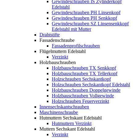
Gewindeschrauben IS Zylinderkopf
Edelstahl
Gewindeschrauben PH Linsenkopf
Gewindeschrauben PH Senkkopf
Gewindeschrauben SZ Linsensenkkopf
Edelstahl mit Mutter
Drahtstifte
Fassadenschraube
Fassadenprofilschrauben
Flügelmuttern Edelstahl
Verzinkt
Holzbauschrauben
Holzbauschrauben TX Senkkopf
Holzbauschrauben TX Tellerkopf
Holzschrauben Sechskantkopf
Holzschrauben Sechskantkopf Edelstahl
Holzbauschrauben Doppelgewinde
Holzbauschrauben Vollgewinde
Holzschrauben Feuerverzinkt
Innensechskantschrauben
Maschinenschraube
Hutmuttern Sechskant Edelstahl
Hutmuttern Verzinkt
Muttern Sechskant Edelstahl
Verzinkt