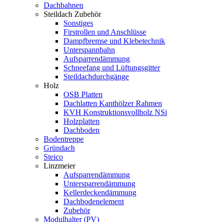
Dachbahnen
Steildach Zubehör
Sonstiges
Firstrollen und Anschlüsse
Dampfbremse und Klebetechnik
Unterspannbahn
Aufsparrendämmung
Schneefang und Lüftungsgitter
Steildachdurchgänge
Holz
OSB Platten
Dachlatten Kanthölzer Rahmen
KVH Konstruktionsvollholz NSi
Holzplatten
Dachboden
Bodentreppe
Gründach
Steico
Linzmeier
Aufsparrendämmung
Untersparrendämmung
Kellerdeckendämmung
Dachbodenelement
Zubehör
Modulhalter (PV)