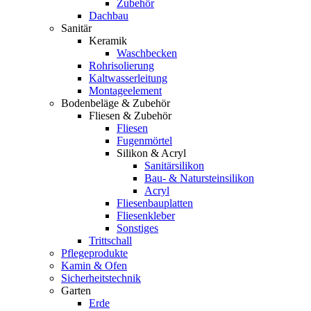
Zubehör
Dachbau
Sanitär
Keramik
Waschbecken
Rohrisolierung
Kaltwasserleitung
Montageelement
Bodenbeläge & Zubehör
Fliesen & Zubehör
Fliesen
Fugenmörtel
Silikon & Acryl
Sanitärsilikon
Bau- & Natursteinsilikon
Acryl
Fliesenbauplatten
Fliesenkleber
Sonstiges
Trittschall
Pflegeprodukte
Kamin & Ofen
Sicherheitstechnik
Garten
Erde