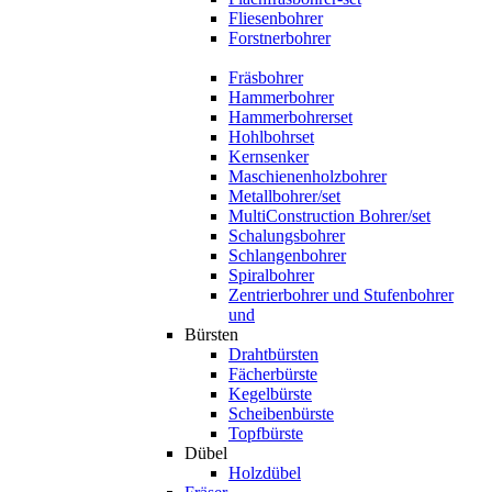
Fliesenbohrer
Forstnerbohrer
Fräsbohrer
Hammerbohrer
Hammerbohrerset
Hohlbohrset
Kernsenker
Maschienenholzbohrer
Metallbohrer/set
MultiConstruction Bohrer/set
Schalungsbohrer
Schlangenbohrer
Spiralbohrer
Zentrierbohrer und Stufenbohrer
und
Bürsten
Drahtbürsten
Fächerbürste
Kegelbürste
Scheibenbürste
Topfbürste
Dübel
Holzdübel