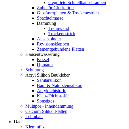
Gegurtete Schnellbauschrauben
Zubehör Gipskarton
Gipsfaserplatten & Trockenestrich
Spachtelmasse
Dämmung
Trennwand
Trockenestrich
Ansetzbinder
Revisionsklappen
Zementgebundene Platten
Hausentwässerung
Kessel
Upmann
Schüttung
Acryl Silikon Baukleber
Sanitärsilikon
Bau- & Natursteinsilikon
Acryldichtstoffe
Kleb-/Dichtstoffe
Sonstiges
Multipor - Innendämmung
Calcium-Silikat-Platten
Lehmbau
Dach
Klemmfilz