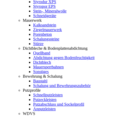
Styrodur XPS
Styropor EPS
Stein-, Mineralwolle
Schneidgeräte
Mauerwerk
Kalksandstein
Ziegelmauerwerk
Porenbeton
Schalungssteine
Stürze
Dichtbleche & Bodenplattenabdichtung
Quellband
Abdichtung gegen Bodenfeuchtigkeit
Dichtblech
Mauersperrbahnen
Sonstiges
Bewehrung & Schalung
Baustahl
Schalung und Bewehrungszubehör
Putzprofile
Schnellputzleisten
Putzeckleisten
Putzabschluss und Sockelprofil
Anputzleisten
WDVS