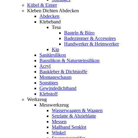
Kübel & Eimer
Kleben Dichten Abdecken
Abdecken
Klebeband
Tesa
Basteln & Büro
Badezimmer & Accesoires
Handwerker & Heimwerker
Kip
Sanitärsilikon
Bausilikon & Natursteinsilikon
Acryl
Baukleber & Dichtstoffe
Montageschaum
Sonstiges
Gewindedichtband
Klebstoff
Werkzeug
Messwerkzeug
Wasserwaagen & Waagen
Setzlatte & Abziehlatte
Messen
Maßband Senklot
Winkel