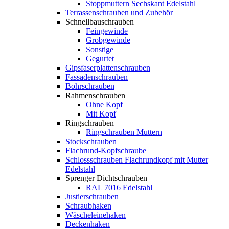
Stoppmuttern Sechskant Edelstahl
Terrassenschrauben und Zubehör
Schnellbauschrauben
Feingewinde
Grobgewinde
Sonstige
Gegurtet
Gipsfaserplattenschrauben
Fassadenschrauben
Bohrschrauben
Rahmenschrauben
Ohne Kopf
Mit Kopf
Ringschrauben
Ringschrauben Muttern
Stockschrauben
Flachrund-Kopfschraube
Schlossschrauben Flachrundkopf mit Mutter
Edelstahl
Sprenger Dichtschrauben
RAL 7016 Edelstahl
Justierschrauben
Schraubhaken
Wäscheleinehaken
Deckenhaken