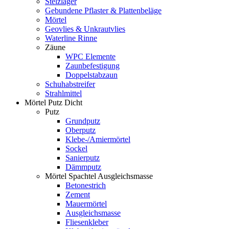
Stelzlager
Gebundene Pflaster & Plattenbeläge
Mörtel
Geovlies & Unkrautvlies
Waterline Rinne
Zäune
WPC Elemente
Zaunbefestigung
Doppelstabzaun
Schuhabstreifer
Strahlmittel
Mörtel Putz Dicht
Putz
Grundputz
Oberputz
Klebe-/Amiermörtel
Sockel
Sanierputz
Dämmputz
Mörtel Spachtel Ausgleichsmasse
Betonestrich
Zement
Mauermörtel
Ausgleichsmasse
Fliesenkleber