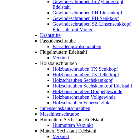
Gewindeschrauben IS Zylinderkopf
Edelstahl
Gewindeschrauben PH Linsenkopf
Gewindeschrauben PH Senkkopf
Gewindeschrauben SZ Linsensenkkopf
Edelstahl mit Mutter
Drahtstifte
Fassadenschraube
Fassadenprofilschrauben
Flügelmuttern Edelstahl
Verzinkt
Holzbauschrauben
Holzbauschrauben TX Senkkopf
Holzbauschrauben TX Tellerkopf
Holzschrauben Sechskantkopf
Holzschrauben Sechskantkopf Edelstahl
Holzbauschrauben Doppelgewinde
Holzbauschrauben Vollgewinde
Holzschrauben Feuerverzinkt
Innensechskantschrauben
Maschinenschraube
Hutmuttern Sechskant Edelstahl
Hutmuttern Verzinkt
Muttern Sechskant Edelstahl
Verzinkt