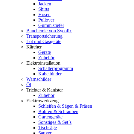
Jacken
Shirts
Hosen
Pullover
Gummistiefel
Bauchemie von Sycofix
Transportsicherung
Löt und Gasgeräte
Kärcher
Geräte
Zubehör
Elektroinstallation
Schalterprogramm
Kabelbinder
Warnschilder
Öl
Trichter & Kanister
Zubehör
Elektrowerkzeug
Schleifen & Sägen & Fräsen
Bohren & Schrauben
Gartengeräte
Sonstiges & Set´s
Tischsäge
Sauger