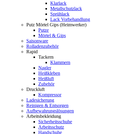
Klarlack
Metallschutzlack
Sprühlack
Lack Vorbehandlung
Putz Mörtel Gips (Heimwerker)
Putze
Mörtel & Gips
Saisonware
Rolladenzubehör
Rapid
Tackern
Klammern
Nagler
Heißkleben
Heißluft
Zubehör
Druckluft
Kompressor
Ladesicherung
Reinigen & Entsorgen
Aufbewahrungslösungen
Arbeitsbekleidung
Sicherheitsschuhe
Arbeitsschutz
Handschuhe