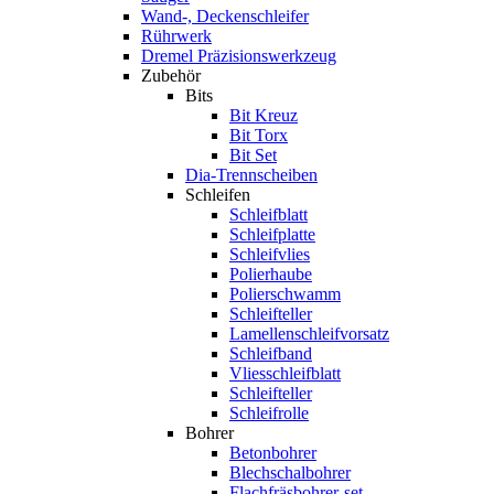
Wand-, Deckenschleifer
Rührwerk
Dremel Präzisionswerkzeug
Zubehör
Bits
Bit Kreuz
Bit Torx
Bit Set
Dia-Trennscheiben
Schleifen
Schleifblatt
Schleifplatte
Schleifvlies
Polierhaube
Polierschwamm
Schleifteller
Lamellenschleifvorsatz
Schleifband
Vliesschleifblatt
Schleifteller
Schleifrolle
Bohrer
Betonbohrer
Blechschalbohrer
Flachfräsbohrer-set