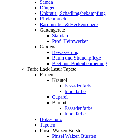
Samen
Dünger
Unkraut-, Schädlingsbekämpfung
Rindenmulch
Rasenmäher & Heckenschere
Gartengeräte
Standard
Profi-Heimwerker
Gardena
Bewässerung
Baum und Strauchpflege
Beet und Bodenbearbeitung
Farbe Lack Lasur Tapete
Farben
Krautol
Fassadenfarbe
Innenfarbe
Caparol
Baumit
Fassadenfarbe
Innenfarbe
Holzschutz
Tapeten
Pinsel Walzen Bürsten
Pinsel Walzen Bürsten