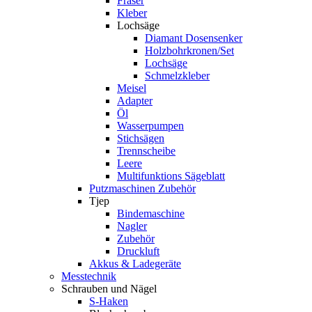
Fräser
Kleber
Lochsäge
Diamant Dosensenker
Holzbohrkronen/Set
Lochsäge
Schmelzkleber
Meisel
Adapter
Öl
Wasserpumpen
Stichsägen
Trennscheibe
Leere
Multifunktions Sägeblatt
Putzmaschinen Zubehör
Tjep
Bindemaschine
Nagler
Zubehör
Druckluft
Akkus & Ladegeräte
Messtechnik
Schrauben und Nägel
S-Haken