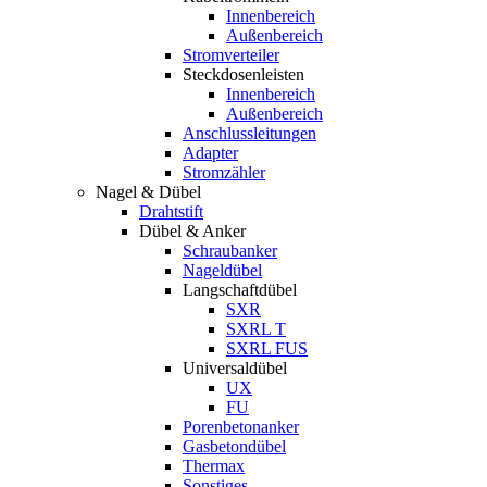
Innenbereich
Außenbereich
Stromverteiler
Steckdosenleisten
Innenbereich
Außenbereich
Anschlussleitungen
Adapter
Stromzähler
Nagel & Dübel
Drahtstift
Dübel & Anker
Schraubanker
Nageldübel
Langschaftdübel
SXR
SXRL T
SXRL FUS
Universaldübel
UX
FU
Porenbetonanker
Gasbetondübel
Thermax
Sonstiges