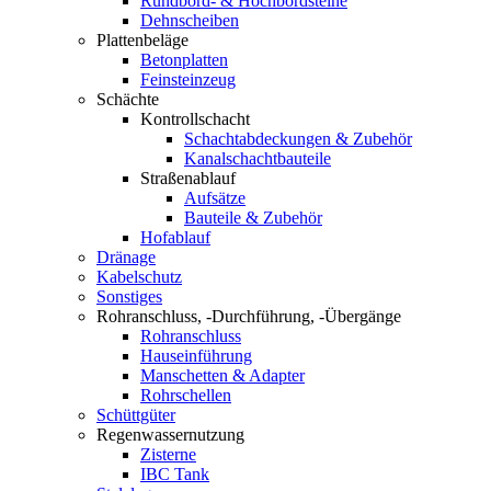
Rundbord- & Hochbordsteine
Dehnscheiben
Plattenbeläge
Betonplatten
Feinsteinzeug
Schächte
Kontrollschacht
Schachtabdeckungen & Zubehör
Kanalschachtbauteile
Straßenablauf
Aufsätze
Bauteile & Zubehör
Hofablauf
Dränage
Kabelschutz
Sonstiges
Rohranschluss, -Durchführung, -Übergänge
Rohranschluss
Hauseinführung
Manschetten & Adapter
Rohrschellen
Schüttgüter
Regenwassernutzung
Zisterne
IBC Tank