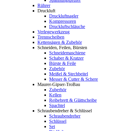
Spannungsprüfer
Rührer
Druckluft
Druckluftnagler
Kompressoren
Druckluftschläuche
Verlegewerkzeug
Trennscheiben
Kettensägen & Zubehör
Schneiden, Feilen, Bürsten
Schneidemaschiene
Schaber & Kratzer
Bürste & Feile
Zubehör
Meißel & Stechbeitel
Messer & Cutter & Schere
Maurer-Gipser-TroBau
Zuberhör
Kellen
Reibebrett & Glättscheibe
Spachtel
Schraubendreher & Schlüssel
Schraubendreher
Schlüssel
Set