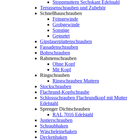
Stoppmuttern Sechskant Edelstahl
Terrassenschrauben und Zubehör
Schnellbauschrauben
Feingewinde
Grobgewinde
Sonstige
Gegurtet
Gipsfaserplattenschrauben
Fassadenschrauben
Bohrschrauben
Rahmenschrauben
Ohne Kopf
Mit Kopf
Ringschrauben
Ringschrauben Muttern
Stockschrauben
Flachrund-Kopfschraube
Schlossschrauben Flachrundkopf mit Mutter
Edelstahl
Sprenger Dichtschrauben
RAL 7016 Edelstahl
Justierschrauben
Schraubhaken
Wäscheleinehaken
Deckenhaken