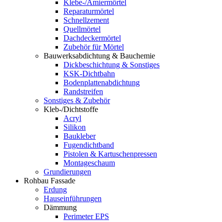
Klebe-/Amiermörtel
Reparaturmörtel
Schnellzement
Quellmörtel
Dachdeckermörtel
Zubehör für Mörtel
Bauwerksabdichtung & Bauchemie
Dickbeschichtung & Sonstiges
KSK-Dichtbahn
Bodenplattenabdichtung
Randstreifen
Sonstiges & Zubehör
Kleb-/Dichtstoffe
Acryl
Silikon
Baukleber
Fugendichtband
Pistolen & Kartuschenpressen
Montageschaum
Grundierungen
Rohbau Fassade
Erdung
Hauseinführungen
Dämmung
Perimeter EPS