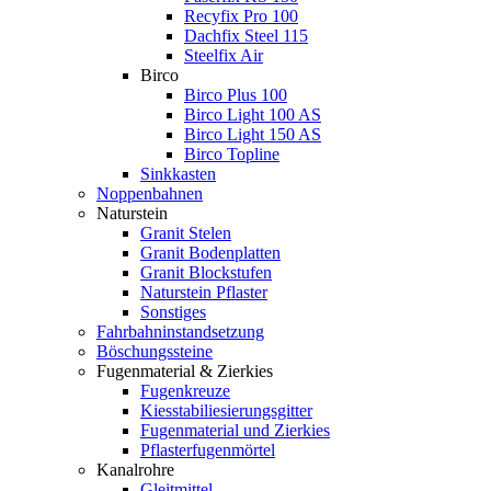
Recyfix Pro 100
Dachfix Steel 115
Steelfix Air
Birco
Birco Plus 100
Birco Light 100 AS
Birco Light 150 AS
Birco Topline
Sinkkasten
Noppenbahnen
Naturstein
Granit Stelen
Granit Bodenplatten
Granit Blockstufen
Naturstein Pflaster
Sonstiges
Fahrbahninstandsetzung
Böschungssteine
Fugenmaterial & Zierkies
Fugenkreuze
Kiesstabiliesierungsgitter
Fugenmaterial und Zierkies
Pflasterfugenmörtel
Kanalrohre
Gleitmittel