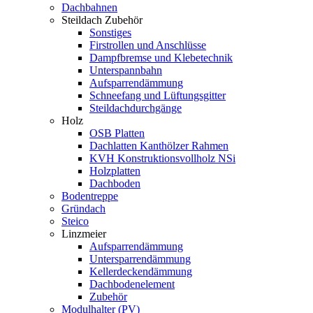
Dachbahnen
Steildach Zubehör
Sonstiges
Firstrollen und Anschlüsse
Dampfbremse und Klebetechnik
Unterspannbahn
Aufsparrendämmung
Schneefang und Lüftungsgitter
Steildachdurchgänge
Holz
OSB Platten
Dachlatten Kanthölzer Rahmen
KVH Konstruktionsvollholz NSi
Holzplatten
Dachboden
Bodentreppe
Gründach
Steico
Linzmeier
Aufsparrendämmung
Untersparrendämmung
Kellerdeckendämmung
Dachbodenelement
Zubehör
Modulhalter (PV)