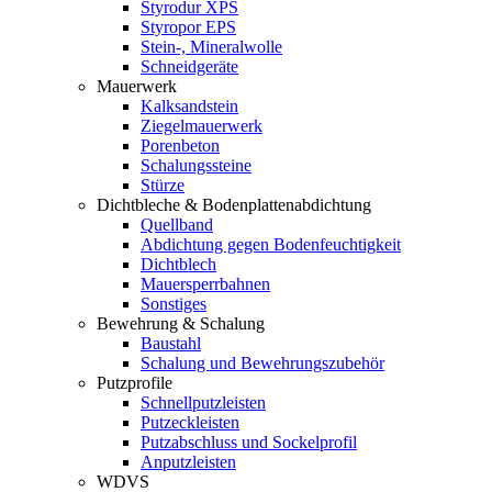
Styrodur XPS
Styropor EPS
Stein-, Mineralwolle
Schneidgeräte
Mauerwerk
Kalksandstein
Ziegelmauerwerk
Porenbeton
Schalungssteine
Stürze
Dichtbleche & Bodenplattenabdichtung
Quellband
Abdichtung gegen Bodenfeuchtigkeit
Dichtblech
Mauersperrbahnen
Sonstiges
Bewehrung & Schalung
Baustahl
Schalung und Bewehrungszubehör
Putzprofile
Schnellputzleisten
Putzeckleisten
Putzabschluss und Sockelprofil
Anputzleisten
WDVS