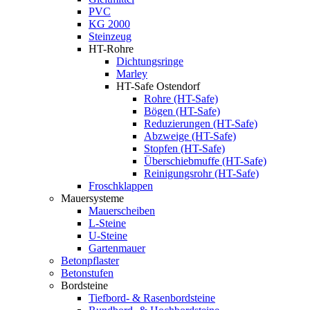
PVC
KG 2000
Steinzeug
HT-Rohre
Dichtungsringe
Marley
HT-Safe Ostendorf
Rohre (HT-Safe)
Bögen (HT-Safe)
Reduzierungen (HT-Safe)
Abzweige (HT-Safe)
Stopfen (HT-Safe)
Überschiebmuffe (HT-Safe)
Reinigungsrohr (HT-Safe)
Froschklappen
Mauersysteme
Mauerscheiben
L-Steine
U-Steine
Gartenmauer
Betonpflaster
Betonstufen
Bordsteine
Tiefbord- & Rasenbordsteine