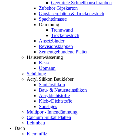
Gegurtete Schnellbauschrauben
Zubehör Gipskarton
Gipsfaserplatten & Trockenestrich
Spachtelmasse
Dämmung
Trennwand
Trockenestrich
Ansetzbinder
Revisionsklappen
Zementgebundene Platten
Hausentwässerung
Kessel
Upmann
Schüttung
Acryl Silikon Baukleber
Sanitärsilikon
Bau- & Natursteinsilikon
Acryldichtstoffe
Kleb-/Dichtstoffe
Sonstiges
Multipor - Innendämmung
Calcium-Silikat-Platten
Lehmbau
Dach
Klemmfilz