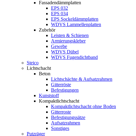
Fassadendämmplatten
EPS 032
EPS 034
EPS Sockeldämmplatten
WDVS Lammellenplatten
Zubehör
Leisten & Schienen
Armierungskleber
Gewebe
WDVS Dübel
WDVS Fugendichtband
Steico
Lichtschacht
Beton
Lichtschächte & Aufsatzrahmen
Gitterröste
Befestigungen
Kunststoff
Kompaktlichtschacht
Kompaktlichtschacht ohne Boden
Gitterroste
Befestigungssätze
Aufsatzrahmen
Sonstiges
Putzräger