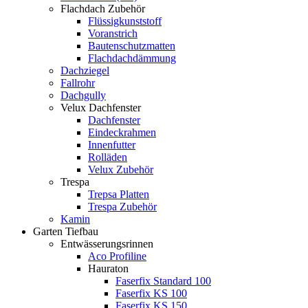
Flachdach Zubehör
Flüssigkunststoff
Voranstrich
Bautenschutzmatten
Flachdachdämmung
Dachziegel
Fallrohr
Dachgully
Velux Dachfenster
Dachfenster
Eindeckrahmen
Innenfutter
Rolläden
Velux Zubehör
Trespa
Trepsa Platten
Trespa Zubehör
Kamin
Garten Tiefbau
Entwässerungsrinnen
Aco Profiline
Hauraton
Faserfix Standard 100
Faserfix KS 100
Faserfix KS 150