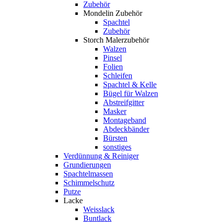
Zubehör
Mondelin Zubehör
Spachtel
Zubehör
Storch Malerzubehör
Walzen
Pinsel
Folien
Schleifen
Spachtel & Kelle
Bügel für Walzen
Abstreifgitter
Masker
Montageband
Abdeckbänder
Bürsten
sonstiges
Verdünnung & Reiniger
Grundierungen
Spachtelmassen
Schimmelschutz
Putze
Lacke
Weisslack
Buntlack