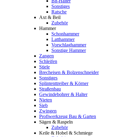
Bit-Halter
Sonstiges
Ratsche
Axt & Beil
Zubehör
Hammer
Schonhammer
Latthammer
Vorschlaghammer
Sonstige Hammer
Zangen
Schleifen
Stiele
Brecheisen & Bolzenschneider
Sonstiges
Splintenttreiber & Körner
Straßenbau
Gewindebohrer & Halter
Nieten
Sieb
Zwingen
Profiwerkzeug Bau & Garten
Sägen & Raspeln
Zubehör
Keile & Hobel & Schmiege