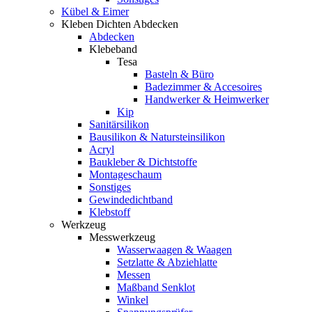
Kübel & Eimer
Kleben Dichten Abdecken
Abdecken
Klebeband
Tesa
Basteln & Büro
Badezimmer & Accesoires
Handwerker & Heimwerker
Kip
Sanitärsilikon
Bausilikon & Natursteinsilikon
Acryl
Baukleber & Dichtstoffe
Montageschaum
Sonstiges
Gewindedichtband
Klebstoff
Werkzeug
Messwerkzeug
Wasserwaagen & Waagen
Setzlatte & Abziehlatte
Messen
Maßband Senklot
Winkel