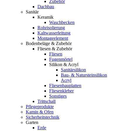
Zubehör
Dachbau
Sanitär
Keramik
Waschbecken
Rohrisolierung
Kaltwasserleitung
Montageelement
Bodenbeläge & Zubehör
Fliesen & Zubehör
Fliesen
Fugenmörtel
Silikon & Acryl
Sanitärsilikon
Bau- & Natursteinsilikon
Acryl
Fliesenbauplatten
Fliesenkleber
Sonstiges
Trittschall
Pflegeprodukte
Kamin & Ofen
Sicherheitstechnik
Garten
Erde