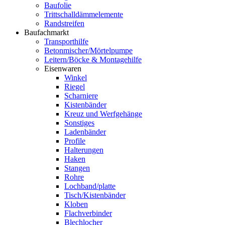
Baufolie
Trittschalldämmelemente
Randstreifen
Baufachmarkt
Transporthilfe
Betonmischer/Mörtelpumpe
Leitern/Böcke & Montagehilfe
Eisenwaren
Winkel
Riegel
Scharniere
Kistenbänder
Kreuz und Werfgehänge
Sonstiges
Ladenbänder
Profile
Halterungen
Haken
Stangen
Rohre
Lochband/platte
Tisch/Kistenbänder
Kloben
Flachverbinder
Blechlocher