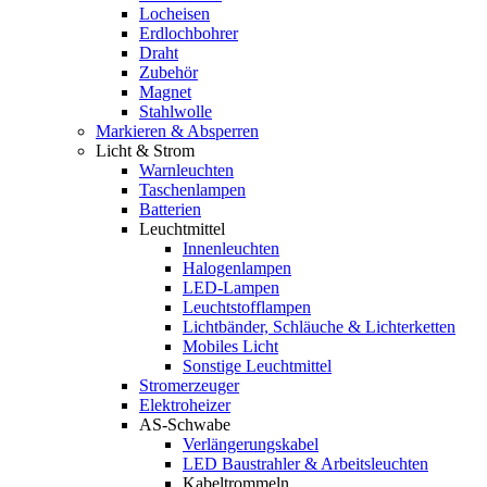
Locheisen
Erdlochbohrer
Draht
Zubehör
Magnet
Stahlwolle
Markieren & Absperren
Licht & Strom
Warnleuchten
Taschenlampen
Batterien
Leuchtmittel
Innenleuchten
Halogenlampen
LED-Lampen
Leuchtstofflampen
Lichtbänder, Schläuche & Lichterketten
Mobiles Licht
Sonstige Leuchtmittel
Stromerzeuger
Elektroheizer
AS-Schwabe
Verlängerungskabel
LED Baustrahler & Arbeitsleuchten
Kabeltrommeln