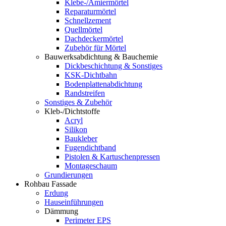
Klebe-/Amiermörtel
Reparaturmörtel
Schnellzement
Quellmörtel
Dachdeckermörtel
Zubehör für Mörtel
Bauwerksabdichtung & Bauchemie
Dickbeschichtung & Sonstiges
KSK-Dichtbahn
Bodenplattenabdichtung
Randstreifen
Sonstiges & Zubehör
Kleb-/Dichtstoffe
Acryl
Silikon
Baukleber
Fugendichtband
Pistolen & Kartuschenpressen
Montageschaum
Grundierungen
Rohbau Fassade
Erdung
Hauseinführungen
Dämmung
Perimeter EPS