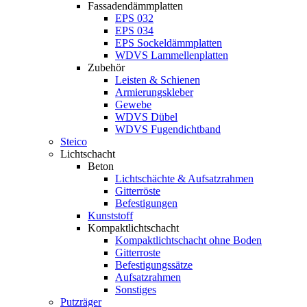
Fassadendämmplatten
EPS 032
EPS 034
EPS Sockeldämmplatten
WDVS Lammellenplatten
Zubehör
Leisten & Schienen
Armierungskleber
Gewebe
WDVS Dübel
WDVS Fugendichtband
Steico
Lichtschacht
Beton
Lichtschächte & Aufsatzrahmen
Gitterröste
Befestigungen
Kunststoff
Kompaktlichtschacht
Kompaktlichtschacht ohne Boden
Gitterroste
Befestigungssätze
Aufsatzrahmen
Sonstiges
Putzräger