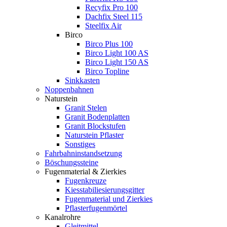
Recyfix Pro 100
Dachfix Steel 115
Steelfix Air
Birco
Birco Plus 100
Birco Light 100 AS
Birco Light 150 AS
Birco Topline
Sinkkasten
Noppenbahnen
Naturstein
Granit Stelen
Granit Bodenplatten
Granit Blockstufen
Naturstein Pflaster
Sonstiges
Fahrbahninstandsetzung
Böschungssteine
Fugenmaterial & Zierkies
Fugenkreuze
Kiesstabiliesierungsgitter
Fugenmaterial und Zierkies
Pflasterfugenmörtel
Kanalrohre
Gleitmittel