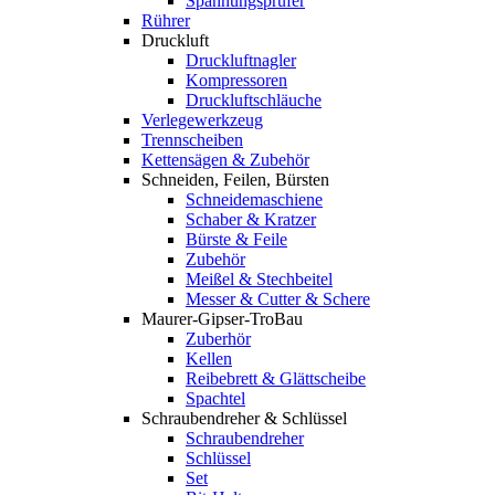
Spannungsprüfer
Rührer
Druckluft
Druckluftnagler
Kompressoren
Druckluftschläuche
Verlegewerkzeug
Trennscheiben
Kettensägen & Zubehör
Schneiden, Feilen, Bürsten
Schneidemaschiene
Schaber & Kratzer
Bürste & Feile
Zubehör
Meißel & Stechbeitel
Messer & Cutter & Schere
Maurer-Gipser-TroBau
Zuberhör
Kellen
Reibebrett & Glättscheibe
Spachtel
Schraubendreher & Schlüssel
Schraubendreher
Schlüssel
Set