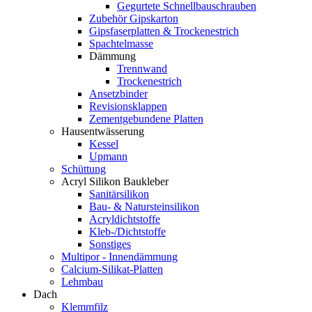
Gegurtete Schnellbauschrauben
Zubehör Gipskarton
Gipsfaserplatten & Trockenestrich
Spachtelmasse
Dämmung
Trennwand
Trockenestrich
Ansetzbinder
Revisionsklappen
Zementgebundene Platten
Hausentwässerung
Kessel
Upmann
Schüttung
Acryl Silikon Baukleber
Sanitärsilikon
Bau- & Natursteinsilikon
Acryldichtstoffe
Kleb-/Dichtstoffe
Sonstiges
Multipor - Innendämmung
Calcium-Silikat-Platten
Lehmbau
Dach
Klemmfilz