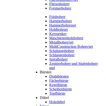
Fliesenbohrer
Forstnerbohrer
Fräsbohrer
Hammerbohrer
Hammerbohrerset
Hohlbohrset
Kernsenker
Maschienenholzbohrer
Metallbohrer/set
MultiConstruction Bohrer/set
Schalungsbohrer
Schlangenbohrer
Spiralbohrer
Zentrierbohrer und Stufenbohrer
und
Bürsten
Drahtbürsten
Fächerbürste
Kegelbürste
Scheibenbürste
Topfbürste
Dübel
Holzdübel