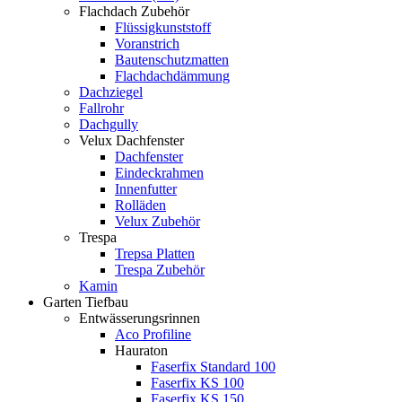
Flachdach Zubehör
Flüssigkunststoff
Voranstrich
Bautenschutzmatten
Flachdachdämmung
Dachziegel
Fallrohr
Dachgully
Velux Dachfenster
Dachfenster
Eindeckrahmen
Innenfutter
Rolläden
Velux Zubehör
Trespa
Trepsa Platten
Trespa Zubehör
Kamin
Garten Tiefbau
Entwässerungsrinnen
Aco Profiline
Hauraton
Faserfix Standard 100
Faserfix KS 100
Faserfix KS 150