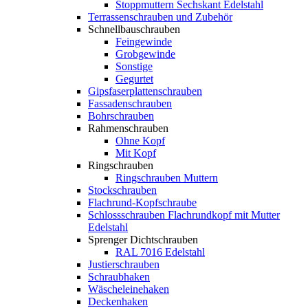
Stoppmuttern Sechskant Edelstahl
Terrassenschrauben und Zubehör
Schnellbauschrauben
Feingewinde
Grobgewinde
Sonstige
Gegurtet
Gipsfaserplattenschrauben
Fassadenschrauben
Bohrschrauben
Rahmenschrauben
Ohne Kopf
Mit Kopf
Ringschrauben
Ringschrauben Muttern
Stockschrauben
Flachrund-Kopfschraube
Schlossschrauben Flachrundkopf mit Mutter
Edelstahl
Sprenger Dichtschrauben
RAL 7016 Edelstahl
Justierschrauben
Schraubhaken
Wäscheleinehaken
Deckenhaken