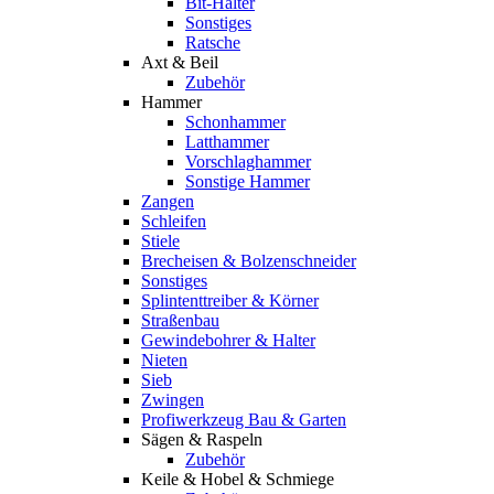
Bit-Halter
Sonstiges
Ratsche
Axt & Beil
Zubehör
Hammer
Schonhammer
Latthammer
Vorschlaghammer
Sonstige Hammer
Zangen
Schleifen
Stiele
Brecheisen & Bolzenschneider
Sonstiges
Splintenttreiber & Körner
Straßenbau
Gewindebohrer & Halter
Nieten
Sieb
Zwingen
Profiwerkzeug Bau & Garten
Sägen & Raspeln
Zubehör
Keile & Hobel & Schmiege