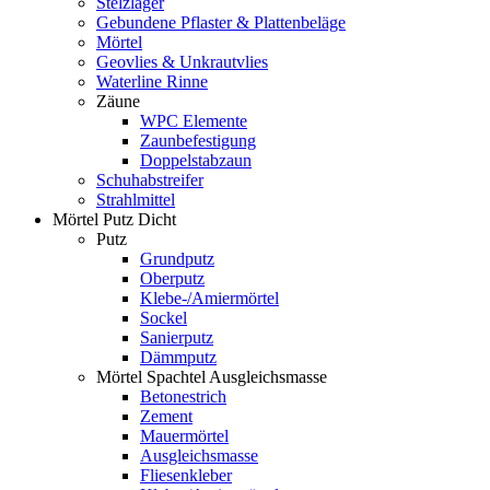
Stelzlager
Gebundene Pflaster & Plattenbeläge
Mörtel
Geovlies & Unkrautvlies
Waterline Rinne
Zäune
WPC Elemente
Zaunbefestigung
Doppelstabzaun
Schuhabstreifer
Strahlmittel
Mörtel Putz Dicht
Putz
Grundputz
Oberputz
Klebe-/Amiermörtel
Sockel
Sanierputz
Dämmputz
Mörtel Spachtel Ausgleichsmasse
Betonestrich
Zement
Mauermörtel
Ausgleichsmasse
Fliesenkleber