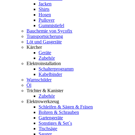
Jacken
Shirts
Hosen
Pullover
Gummistiefel
Bauchemie von Sycofix
Transportsicherung
Löt und Gasgeräte
Kärcher
Geräte
Zubehör
Elektroinstallation
Schalterprogramm
Kabelbinder
Warnschilder
Öl
Trichter & Kanister
Zubehör
Elektrowerkzeug
Schleifen & Sägen & Fräsen
Bohren & Schrauben
Gartengeräte
Sonstiges & Set´s
Tischsäge
Sauger