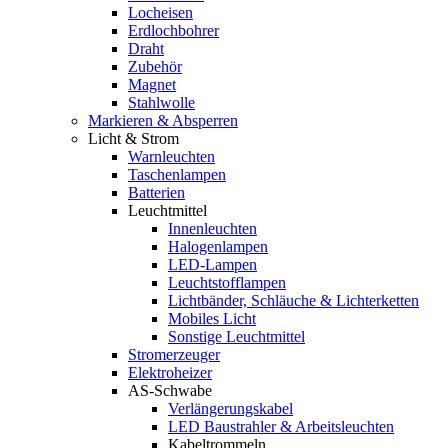
Locheisen
Erdlochbohrer
Draht
Zubehör
Magnet
Stahlwolle
Markieren & Absperren
Licht & Strom
Warnleuchten
Taschenlampen
Batterien
Leuchtmittel
Innenleuchten
Halogenlampen
LED-Lampen
Leuchtstofflampen
Lichtbänder, Schläuche & Lichterketten
Mobiles Licht
Sonstige Leuchtmittel
Stromerzeuger
Elektroheizer
AS-Schwabe
Verlängerungskabel
LED Baustrahler & Arbeitsleuchten
Kabeltrommeln