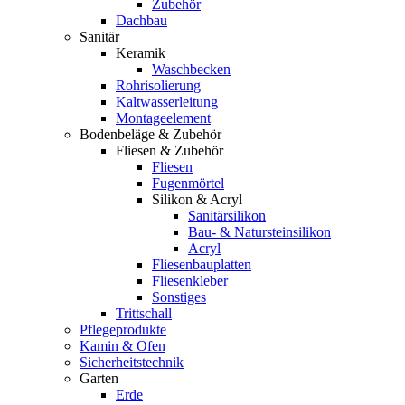
Zubehör
Dachbau
Sanitär
Keramik
Waschbecken
Rohrisolierung
Kaltwasserleitung
Montageelement
Bodenbeläge & Zubehör
Fliesen & Zubehör
Fliesen
Fugenmörtel
Silikon & Acryl
Sanitärsilikon
Bau- & Natursteinsilikon
Acryl
Fliesenbauplatten
Fliesenkleber
Sonstiges
Trittschall
Pflegeprodukte
Kamin & Ofen
Sicherheitstechnik
Garten
Erde