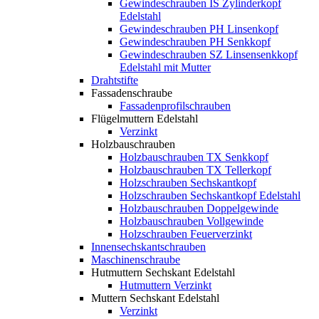
Gewindeschrauben IS Zylinderkopf
Edelstahl
Gewindeschrauben PH Linsenkopf
Gewindeschrauben PH Senkkopf
Gewindeschrauben SZ Linsensenkkopf
Edelstahl mit Mutter
Drahtstifte
Fassadenschraube
Fassadenprofilschrauben
Flügelmuttern Edelstahl
Verzinkt
Holzbauschrauben
Holzbauschrauben TX Senkkopf
Holzbauschrauben TX Tellerkopf
Holzschrauben Sechskantkopf
Holzschrauben Sechskantkopf Edelstahl
Holzbauschrauben Doppelgewinde
Holzbauschrauben Vollgewinde
Holzschrauben Feuerverzinkt
Innensechskantschrauben
Maschinenschraube
Hutmuttern Sechskant Edelstahl
Hutmuttern Verzinkt
Muttern Sechskant Edelstahl
Verzinkt