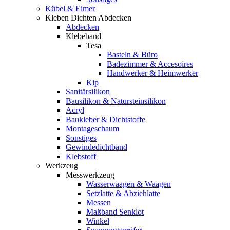
Kübel & Eimer
Kleben Dichten Abdecken
Abdecken
Klebeband
Tesa
Basteln & Büro
Badezimmer & Accesoires
Handwerker & Heimwerker
Kip
Sanitärsilikon
Bausilikon & Natursteinsilikon
Acryl
Baukleber & Dichtstoffe
Montageschaum
Sonstiges
Gewindedichtband
Klebstoff
Werkzeug
Messwerkzeug
Wasserwaagen & Waagen
Setzlatte & Abziehlatte
Messen
Maßband Senklot
Winkel