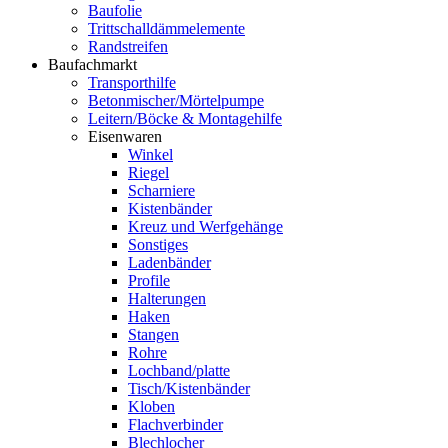
Baufolie
Trittschalldämmelemente
Randstreifen
Baufachmarkt
Transporthilfe
Betonmischer/Mörtelpumpe
Leitern/Böcke & Montagehilfe
Eisenwaren
Winkel
Riegel
Scharniere
Kistenbänder
Kreuz und Werfgehänge
Sonstiges
Ladenbänder
Profile
Halterungen
Haken
Stangen
Rohre
Lochband/platte
Tisch/Kistenbänder
Kloben
Flachverbinder
Blechlocher