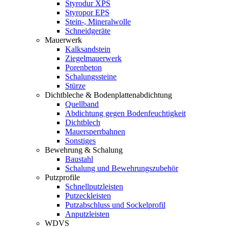
Styrodur XPS
Styropor EPS
Stein-, Mineralwolle
Schneidgeräte
Mauerwerk
Kalksandstein
Ziegelmauerwerk
Porenbeton
Schalungssteine
Stürze
Dichtbleche & Bodenplattenabdichtung
Quellband
Abdichtung gegen Bodenfeuchtigkeit
Dichtblech
Mauersperrbahnen
Sonstiges
Bewehrung & Schalung
Baustahl
Schalung und Bewehrungszubehör
Putzprofile
Schnellputzleisten
Putzeckleisten
Putzabschluss und Sockelprofil
Anputzleisten
WDVS