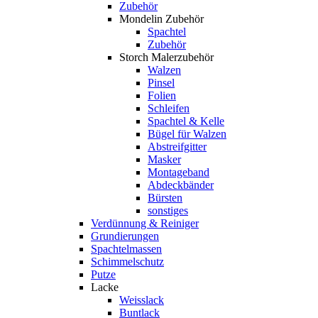
Zubehör
Mondelin Zubehör
Spachtel
Zubehör
Storch Malerzubehör
Walzen
Pinsel
Folien
Schleifen
Spachtel & Kelle
Bügel für Walzen
Abstreifgitter
Masker
Montageband
Abdeckbänder
Bürsten
sonstiges
Verdünnung & Reiniger
Grundierungen
Spachtelmassen
Schimmelschutz
Putze
Lacke
Weisslack
Buntlack