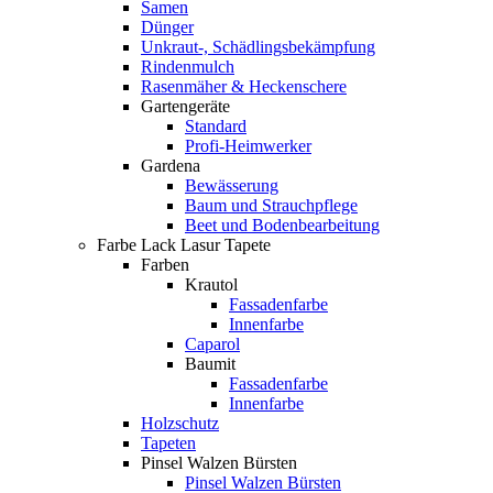
Samen
Dünger
Unkraut-, Schädlingsbekämpfung
Rindenmulch
Rasenmäher & Heckenschere
Gartengeräte
Standard
Profi-Heimwerker
Gardena
Bewässerung
Baum und Strauchpflege
Beet und Bodenbearbeitung
Farbe Lack Lasur Tapete
Farben
Krautol
Fassadenfarbe
Innenfarbe
Caparol
Baumit
Fassadenfarbe
Innenfarbe
Holzschutz
Tapeten
Pinsel Walzen Bürsten
Pinsel Walzen Bürsten