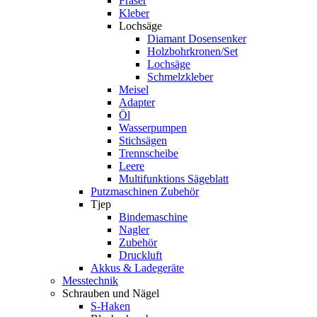
Fräser
Kleber
Lochsäge
Diamant Dosensenker
Holzbohrkronen/Set
Lochsäge
Schmelzkleber
Meisel
Adapter
Öl
Wasserpumpen
Stichsägen
Trennscheibe
Leere
Multifunktions Sägeblatt
Putzmaschinen Zubehör
Tjep
Bindemaschine
Nagler
Zubehör
Druckluft
Akkus & Ladegeräte
Messtechnik
Schrauben und Nägel
S-Haken