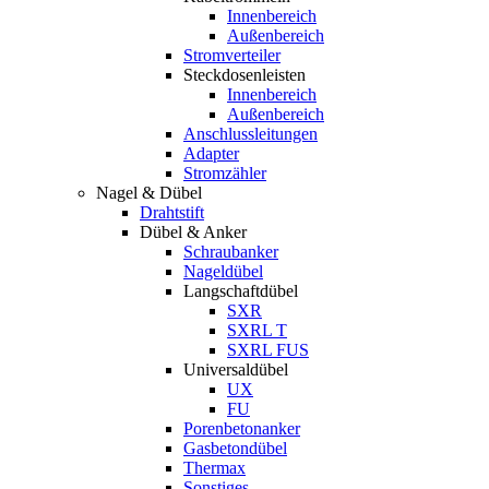
Innenbereich
Außenbereich
Stromverteiler
Steckdosenleisten
Innenbereich
Außenbereich
Anschlussleitungen
Adapter
Stromzähler
Nagel & Dübel
Drahtstift
Dübel & Anker
Schraubanker
Nageldübel
Langschaftdübel
SXR
SXRL T
SXRL FUS
Universaldübel
UX
FU
Porenbetonanker
Gasbetondübel
Thermax
Sonstiges