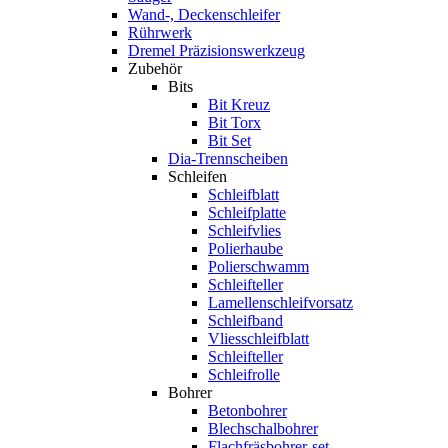
Wand-, Deckenschleifer
Rührwerk
Dremel Präzisionswerkzeug
Zubehör
Bits
Bit Kreuz
Bit Torx
Bit Set
Dia-Trennscheiben
Schleifen
Schleifblatt
Schleifplatte
Schleifvlies
Polierhaube
Polierschwamm
Schleifteller
Lamellenschleifvorsatz
Schleifband
Vliesschleifblatt
Schleifteller
Schleifrolle
Bohrer
Betonbohrer
Blechschalbohrer
Flachfräsbohrer-set