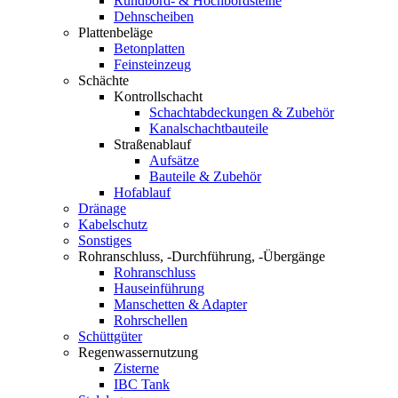
Rundbord- & Hochbordsteine
Dehnscheiben
Plattenbeläge
Betonplatten
Feinsteinzeug
Schächte
Kontrollschacht
Schachtabdeckungen & Zubehör
Kanalschachtbauteile
Straßenablauf
Aufsätze
Bauteile & Zubehör
Hofablauf
Dränage
Kabelschutz
Sonstiges
Rohranschluss, -Durchführung, -Übergänge
Rohranschluss
Hauseinführung
Manschetten & Adapter
Rohrschellen
Schüttgüter
Regenwassernutzung
Zisterne
IBC Tank