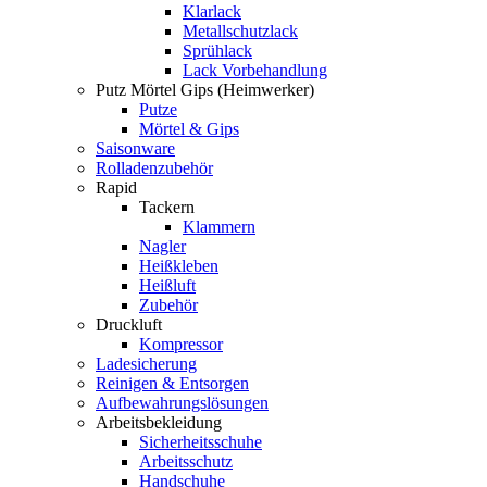
Klarlack
Metallschutzlack
Sprühlack
Lack Vorbehandlung
Putz Mörtel Gips (Heimwerker)
Putze
Mörtel & Gips
Saisonware
Rolladenzubehör
Rapid
Tackern
Klammern
Nagler
Heißkleben
Heißluft
Zubehör
Druckluft
Kompressor
Ladesicherung
Reinigen & Entsorgen
Aufbewahrungslösungen
Arbeitsbekleidung
Sicherheitsschuhe
Arbeitsschutz
Handschuhe