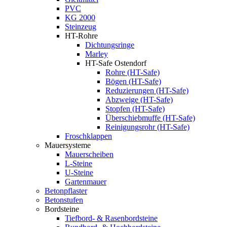
PVC
KG 2000
Steinzeug
HT-Rohre
Dichtungsringe
Marley
HT-Safe Ostendorf
Rohre (HT-Safe)
Bögen (HT-Safe)
Reduzierungen (HT-Safe)
Abzweige (HT-Safe)
Stopfen (HT-Safe)
Überschiebmuffe (HT-Safe)
Reinigungsrohr (HT-Safe)
Froschklappen
Mauersysteme
Mauerscheiben
L-Steine
U-Steine
Gartenmauer
Betonpflaster
Betonstufen
Bordsteine
Tiefbord- & Rasenbordsteine