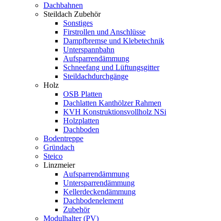
Dachbahnen
Steildach Zubehör
Sonstiges
Firstrollen und Anschlüsse
Dampfbremse und Klebetechnik
Unterspannbahn
Aufsparrendämmung
Schneefang und Lüftungsgitter
Steildachdurchgänge
Holz
OSB Platten
Dachlatten Kanthölzer Rahmen
KVH Konstruktionsvollholz NSi
Holzplatten
Dachboden
Bodentreppe
Gründach
Steico
Linzmeier
Aufsparrendämmung
Untersparrendämmung
Kellerdeckendämmung
Dachbodenelement
Zubehör
Modulhalter (PV)