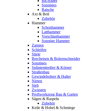
Bit-Halter
Sonstiges
Ratsche
Axt & Beil
Zubehör
Hammer
Schonhammer
Latthammer
Vorschlaghammer
Sonstige Hammer
Zangen
Schleifen
Stiele
Brecheisen & Bolzenschneider
Sonstiges
Splintenttreiber & Körner
Straßenbau
Gewindebohrer & Halter
Nieten
Sieb
Zwingen
Profiwerkzeug Bau & Garten
Sägen & Raspeln
Zubehör
Keile & Hobel & Schmiege