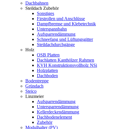
Dachbahnen
Steildach Zubehör
Sonstiges
Firstrollen und Anschlüsse
Dampfbremse und Klebetechnik
Unterspannbahn
Aufsparrendämmung
Schneefang und Lüftungsgitter
Steildachdurchgänge
Holz
OSB Platten
Dachlatten Kanthölzer Rahmen
KVH Konstruktionsvollholz NSi
Holzplatten
Dachboden
Bodentreppe
Gründach
Steico
Linzmeier
Aufsparrendämmung
Untersparrendämmung
Kellerdeckendämmung
Dachbodenelement
Zubehör
Modulhalter (PV)