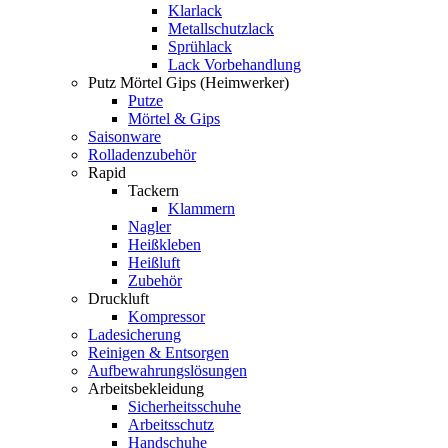
Klarlack
Metallschutzlack
Sprühlack
Lack Vorbehandlung
Putz Mörtel Gips (Heimwerker)
Putze
Mörtel & Gips
Saisonware
Rolladenzubehör
Rapid
Tackern
Klammern
Nagler
Heißkleben
Heißluft
Zubehör
Druckluft
Kompressor
Ladesicherung
Reinigen & Entsorgen
Aufbewahrungslösungen
Arbeitsbekleidung
Sicherheitsschuhe
Arbeitsschutz
Handschuhe