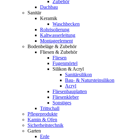
Zubehör
Dachbau
Sanitär
Keramik
Waschbecken
Rohrisolierung
Kaltwasserleitung
Montageelement
Bodenbeläge & Zubehör
Fliesen & Zubehör
Fliesen
Fugenmörtel
Silikon & Acryl
Sanitärsilikon
Bau- & Natursteinsilikon
Acryl
Fliesenbauplatten
Fliesenkleber
Sonstiges
Trittschall
Pflegeprodukte
Kamin & Ofen
Sicherheitstechnik
Garten
Erde