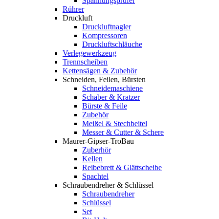
Spannungsprüfer
Rührer
Druckluft
Druckluftnagler
Kompressoren
Druckluftschläuche
Verlegewerkzeug
Trennscheiben
Kettensägen & Zubehör
Schneiden, Feilen, Bürsten
Schneidemaschiene
Schaber & Kratzer
Bürste & Feile
Zubehör
Meißel & Stechbeitel
Messer & Cutter & Schere
Maurer-Gipser-TroBau
Zuberhör
Kellen
Reibebrett & Glättscheibe
Spachtel
Schraubendreher & Schlüssel
Schraubendreher
Schlüssel
Set