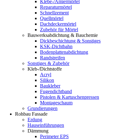
Klebe-/Amiermörtel
Reparaturmörtel
Schnellzement
Quellmörtel
Dachdeckermörtel
Zubehör für Mörtel
Bauwerksabdichtung & Bauchemie
Dickbeschichtung & Sonstiges
KSK-Dichtbahn
Bodenplattenabdichtung
Randstreifen
Sonstiges & Zubehör
Kleb-/Dichtstoffe
Acryl
Silikon
Baukleber
Fugendichtband
Pistolen & Kartuschenpressen
Montageschaum
Grundierungen
Rohbau Fassade
Erdung
Hauseinführungen
Dämmung
Perimeter EPS