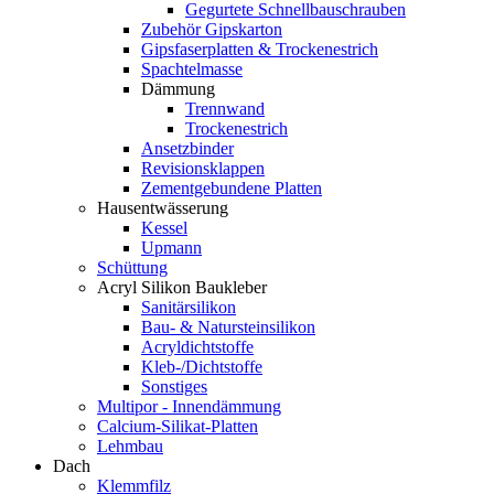
Gegurtete Schnellbauschrauben
Zubehör Gipskarton
Gipsfaserplatten & Trockenestrich
Spachtelmasse
Dämmung
Trennwand
Trockenestrich
Ansetzbinder
Revisionsklappen
Zementgebundene Platten
Hausentwässerung
Kessel
Upmann
Schüttung
Acryl Silikon Baukleber
Sanitärsilikon
Bau- & Natursteinsilikon
Acryldichtstoffe
Kleb-/Dichtstoffe
Sonstiges
Multipor - Innendämmung
Calcium-Silikat-Platten
Lehmbau
Dach
Klemmfilz