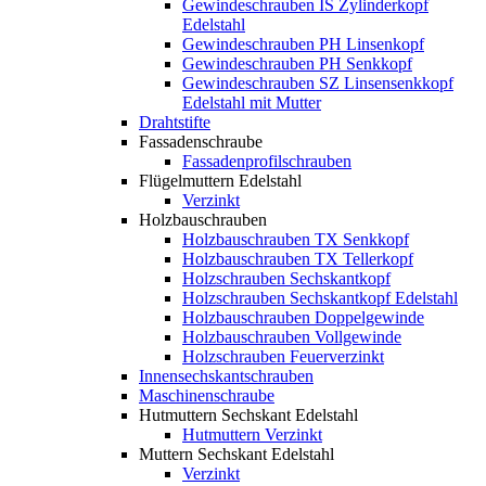
Gewindeschrauben IS Zylinderkopf
Edelstahl
Gewindeschrauben PH Linsenkopf
Gewindeschrauben PH Senkkopf
Gewindeschrauben SZ Linsensenkkopf
Edelstahl mit Mutter
Drahtstifte
Fassadenschraube
Fassadenprofilschrauben
Flügelmuttern Edelstahl
Verzinkt
Holzbauschrauben
Holzbauschrauben TX Senkkopf
Holzbauschrauben TX Tellerkopf
Holzschrauben Sechskantkopf
Holzschrauben Sechskantkopf Edelstahl
Holzbauschrauben Doppelgewinde
Holzbauschrauben Vollgewinde
Holzschrauben Feuerverzinkt
Innensechskantschrauben
Maschinenschraube
Hutmuttern Sechskant Edelstahl
Hutmuttern Verzinkt
Muttern Sechskant Edelstahl
Verzinkt