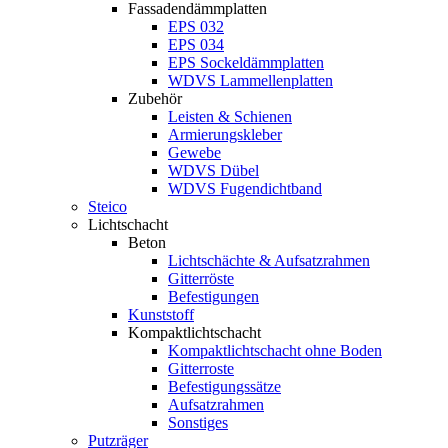
Fassadendämmplatten
EPS 032
EPS 034
EPS Sockeldämmplatten
WDVS Lammellenplatten
Zubehör
Leisten & Schienen
Armierungskleber
Gewebe
WDVS Dübel
WDVS Fugendichtband
Steico
Lichtschacht
Beton
Lichtschächte & Aufsatzrahmen
Gitterröste
Befestigungen
Kunststoff
Kompaktlichtschacht
Kompaktlichtschacht ohne Boden
Gitterroste
Befestigungssätze
Aufsatzrahmen
Sonstiges
Putzräger