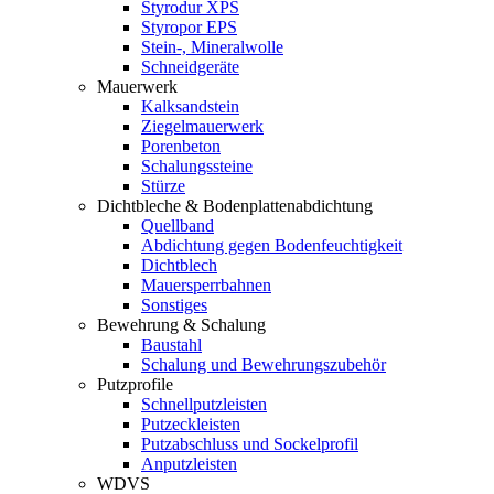
Styrodur XPS
Styropor EPS
Stein-, Mineralwolle
Schneidgeräte
Mauerwerk
Kalksandstein
Ziegelmauerwerk
Porenbeton
Schalungssteine
Stürze
Dichtbleche & Bodenplattenabdichtung
Quellband
Abdichtung gegen Bodenfeuchtigkeit
Dichtblech
Mauersperrbahnen
Sonstiges
Bewehrung & Schalung
Baustahl
Schalung und Bewehrungszubehör
Putzprofile
Schnellputzleisten
Putzeckleisten
Putzabschluss und Sockelprofil
Anputzleisten
WDVS