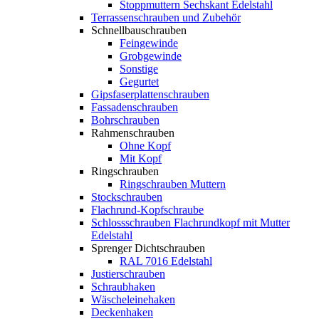
Stoppmuttern Sechskant Edelstahl
Terrassenschrauben und Zubehör
Schnellbauschrauben
Feingewinde
Grobgewinde
Sonstige
Gegurtet
Gipsfaserplattenschrauben
Fassadenschrauben
Bohrschrauben
Rahmenschrauben
Ohne Kopf
Mit Kopf
Ringschrauben
Ringschrauben Muttern
Stockschrauben
Flachrund-Kopfschraube
Schlossschrauben Flachrundkopf mit Mutter
Edelstahl
Sprenger Dichtschrauben
RAL 7016 Edelstahl
Justierschrauben
Schraubhaken
Wäscheleinehaken
Deckenhaken