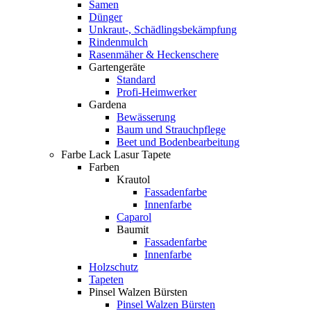
Samen
Dünger
Unkraut-, Schädlingsbekämpfung
Rindenmulch
Rasenmäher & Heckenschere
Gartengeräte
Standard
Profi-Heimwerker
Gardena
Bewässerung
Baum und Strauchpflege
Beet und Bodenbearbeitung
Farbe Lack Lasur Tapete
Farben
Krautol
Fassadenfarbe
Innenfarbe
Caparol
Baumit
Fassadenfarbe
Innenfarbe
Holzschutz
Tapeten
Pinsel Walzen Bürsten
Pinsel Walzen Bürsten