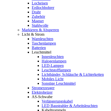
Locheisen
Erdlochbohrer
Draht
Zubehör
Magnet
Stahlwolle
Markieren & Absperren
Licht & Strom
Warnleuchten
Taschenlampen
Batterien
Leuchtmittel
Innenleuchten
Halogenlampen
LED-Lampen
Leuchtstofflampen
Lichtbänder, Schläuche & Lichterketten
Mobiles Licht
Sonstige Leuchtmittel
Stromerzeuger
Elektroheizer
AS-Schwabe
Verlängerungskabel
LED Baustrahler & Arbeitsleuchten
Kabeltrommeln