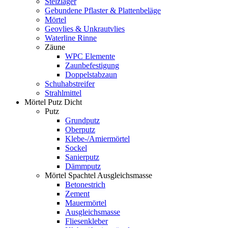
Stelzlager
Gebundene Pflaster & Plattenbeläge
Mörtel
Geovlies & Unkrautvlies
Waterline Rinne
Zäune
WPC Elemente
Zaunbefestigung
Doppelstabzaun
Schuhabstreifer
Strahlmittel
Mörtel Putz Dicht
Putz
Grundputz
Oberputz
Klebe-/Amiermörtel
Sockel
Sanierputz
Dämmputz
Mörtel Spachtel Ausgleichsmasse
Betonestrich
Zement
Mauermörtel
Ausgleichsmasse
Fliesenkleber