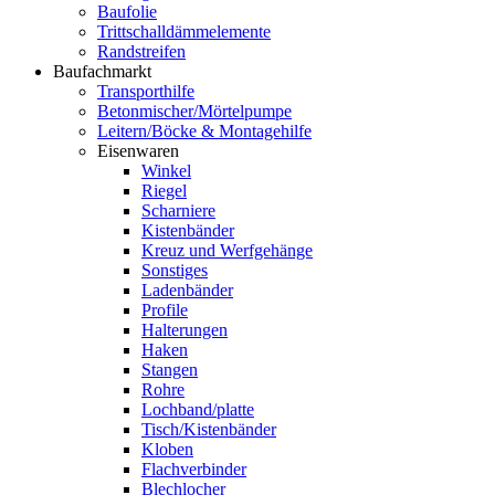
Baufolie
Trittschalldämmelemente
Randstreifen
Baufachmarkt
Transporthilfe
Betonmischer/Mörtelpumpe
Leitern/Böcke & Montagehilfe
Eisenwaren
Winkel
Riegel
Scharniere
Kistenbänder
Kreuz und Werfgehänge
Sonstiges
Ladenbänder
Profile
Halterungen
Haken
Stangen
Rohre
Lochband/platte
Tisch/Kistenbänder
Kloben
Flachverbinder
Blechlocher