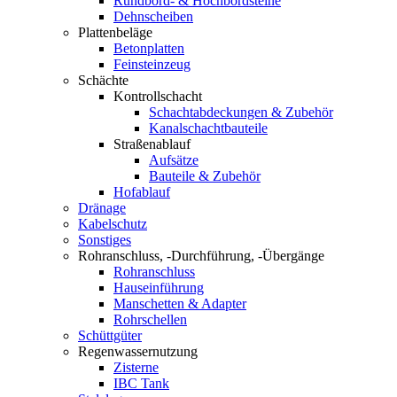
Rundbord- & Hochbordsteine
Dehnscheiben
Plattenbeläge
Betonplatten
Feinsteinzeug
Schächte
Kontrollschacht
Schachtabdeckungen & Zubehör
Kanalschachtbauteile
Straßenablauf
Aufsätze
Bauteile & Zubehör
Hofablauf
Dränage
Kabelschutz
Sonstiges
Rohranschluss, -Durchführung, -Übergänge
Rohranschluss
Hauseinführung
Manschetten & Adapter
Rohrschellen
Schüttgüter
Regenwassernutzung
Zisterne
IBC Tank