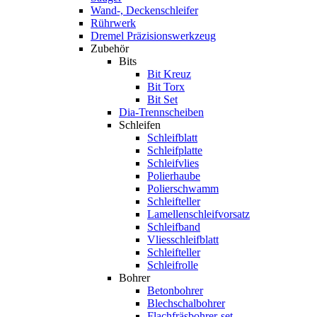
Wand-, Deckenschleifer
Rührwerk
Dremel Präzisionswerkzeug
Zubehör
Bits
Bit Kreuz
Bit Torx
Bit Set
Dia-Trennscheiben
Schleifen
Schleifblatt
Schleifplatte
Schleifvlies
Polierhaube
Polierschwamm
Schleifteller
Lamellenschleifvorsatz
Schleifband
Vliesschleifblatt
Schleifteller
Schleifrolle
Bohrer
Betonbohrer
Blechschalbohrer
Flachfräsbohrer-set