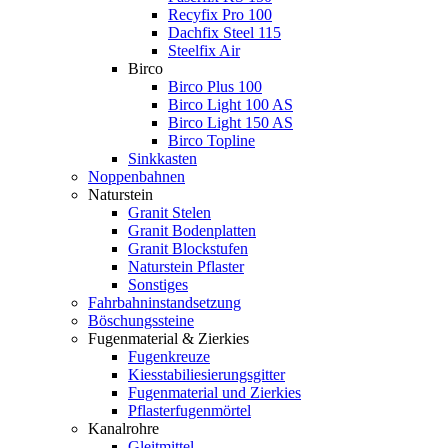
Recyfix Pro 100
Dachfix Steel 115
Steelfix Air
Birco
Birco Plus 100
Birco Light 100 AS
Birco Light 150 AS
Birco Topline
Sinkkasten
Noppenbahnen
Naturstein
Granit Stelen
Granit Bodenplatten
Granit Blockstufen
Naturstein Pflaster
Sonstiges
Fahrbahninstandsetzung
Böschungssteine
Fugenmaterial & Zierkies
Fugenkreuze
Kiesstabiliesierungsgitter
Fugenmaterial und Zierkies
Pflasterfugenmörtel
Kanalrohre
Gleitmittel