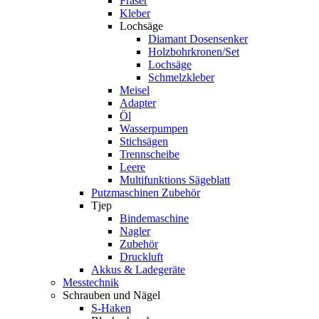
Fräser
Kleber
Lochsäge
Diamant Dosensenker
Holzbohrkronen/Set
Lochsäge
Schmelzkleber
Meisel
Adapter
Öl
Wasserpumpen
Stichsägen
Trennscheibe
Leere
Multifunktions Sägeblatt
Putzmaschinen Zubehör
Tjep
Bindemaschine
Nagler
Zubehör
Druckluft
Akkus & Ladegeräte
Messtechnik
Schrauben und Nägel
S-Haken