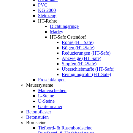
PVC
KG 2000
Steinzeug
HT-Rohre
Dichtungsringe
Marley
HT-Safe Ostendorf
Rohre (HT-Safe)
Bögen (HT-Safe)
Reduzierungen (HT-Safe)
Abzweige (HT-Safe)
Stopfen (HT-Safe)
Überschiebmuffe (HT-Safe)
Reinigungsrohr (HT-Safe)
Froschklappen
Mauersysteme
Mauerscheiben
L-Steine
U-Steine
Gartenmauer
Betonpflaster
Betonstufen
Bordsteine
Tiefbord- & Rasenbordsteine