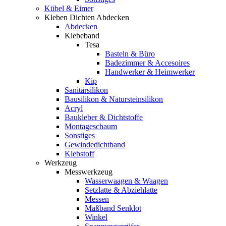
Kübel & Eimer
Kleben Dichten Abdecken
Abdecken
Klebeband
Tesa
Basteln & Büro
Badezimmer & Accesoires
Handwerker & Heimwerker
Kip
Sanitärsilikon
Bausilikon & Natursteinsilikon
Acryl
Baukleber & Dichtstoffe
Montageschaum
Sonstiges
Gewindedichtband
Klebstoff
Werkzeug
Messwerkzeug
Wasserwaagen & Waagen
Setzlatte & Abziehlatte
Messen
Maßband Senklot
Winkel