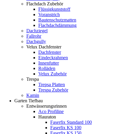
Flachdach Zubehör
Flüssigkunststoff
Voranstrich
Bautenschutzmatten
Flachdachdämmung
Dachziegel
Fallrohr
Dachgully
Velux Dachfenster
Dachfenster
Eindeckrahmen
Innenfutter
Rolläden
Velux Zubehör
Trespa
Trepsa Platten
Trespa Zubehör
Kamin
Garten Tiefbau
Entwässerungsrinnen
Aco Profiline
Hauraton
Faserfix Standard 100
Faserfix KS 100
Faserfix KS 150