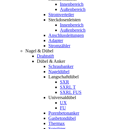
Innenbereich
Außenbereich
Stromverteiler
Steckdosenleisten
Innenbereich
Außenbereich
Anschlussleitungen
Adapter
Stromzähler
Nagel & Dübel
Drahtstift
Dübel & Anker
Schraubanker
Nageldübel
Langschaftdübel
SXR
SXRL T
SXRL FUS
Universaldübel
UX
FU
Porenbetonanker
Gasbetondübel
Thermax
Sonstiges