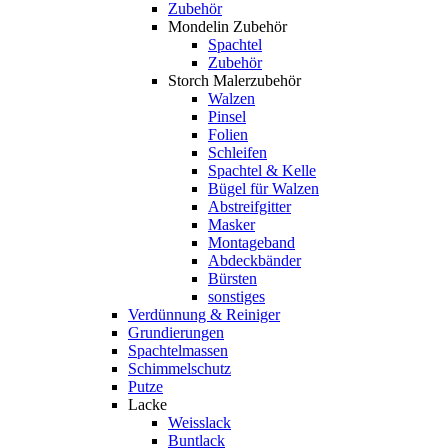
Zubehör
Mondelin Zubehör
Spachtel
Zubehör
Storch Malerzubehör
Walzen
Pinsel
Folien
Schleifen
Spachtel & Kelle
Bügel für Walzen
Abstreifgitter
Masker
Montageband
Abdeckbänder
Bürsten
sonstiges
Verdünnung & Reiniger
Grundierungen
Spachtelmassen
Schimmelschutz
Putze
Lacke
Weisslack
Buntlack