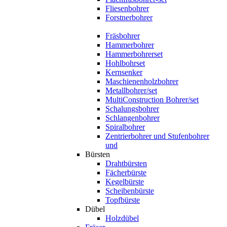
Fliesenbohrer
Forstnerbohrer
Fräsbohrer
Hammerbohrer
Hammerbohrerset
Hohlbohrset
Kernsenker
Maschienenholzbohrer
Metallbohrer/set
MultiConstruction Bohrer/set
Schalungsbohrer
Schlangenbohrer
Spiralbohrer
Zentrierbohrer und Stufenbohrer
und
Bürsten
Drahtbürsten
Fächerbürste
Kegelbürste
Scheibenbürste
Topfbürste
Dübel
Holzdübel