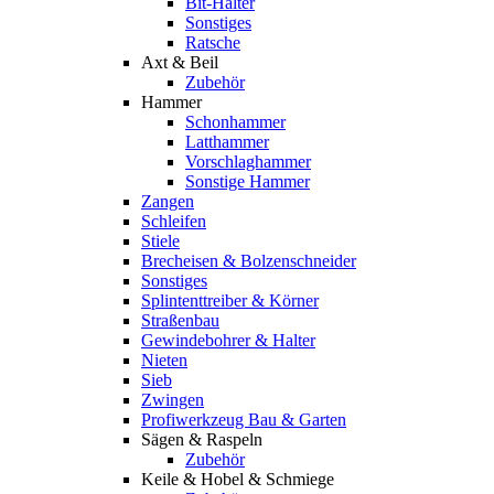
Bit-Halter
Sonstiges
Ratsche
Axt & Beil
Zubehör
Hammer
Schonhammer
Latthammer
Vorschlaghammer
Sonstige Hammer
Zangen
Schleifen
Stiele
Brecheisen & Bolzenschneider
Sonstiges
Splintenttreiber & Körner
Straßenbau
Gewindebohrer & Halter
Nieten
Sieb
Zwingen
Profiwerkzeug Bau & Garten
Sägen & Raspeln
Zubehör
Keile & Hobel & Schmiege