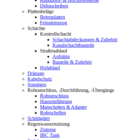
Rundbord- & Hochbordsteine
Dehnscheiben
Plattenbeläge
Betonplatten
Feinsteinzeug
Schächte
Kontrollschacht
Schachtabdeckungen & Zubehör
Kanalschachtbauteile
Straßenablauf
Aufsätze
Bauteile & Zubehör
Hofablauf
Dränage
Kabelschutz
Sonstiges
Rohranschluss, -Durchführung, -Übergänge
Rohranschluss
Hauseinführung
Manschetten & Adapter
Rohrschellen
Schüttgüter
Regenwassernutzung
Zisterne
IBC Tank