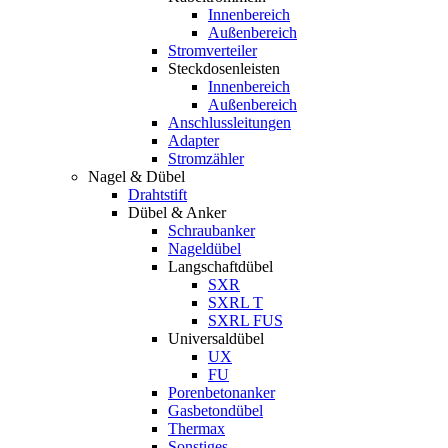
Innenbereich
Außenbereich
Stromverteiler
Steckdosenleisten
Innenbereich
Außenbereich
Anschlussleitungen
Adapter
Stromzähler
Nagel & Dübel
Drahtstift
Dübel & Anker
Schraubanker
Nageldübel
Langschaftdübel
SXR
SXRL T
SXRL FUS
Universaldübel
UX
FU
Porenbetonanker
Gasbetondübel
Thermax
Sonstiges