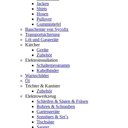
Jacken
Shirts
Hosen
Pullover
Gummistiefel
Bauchemie von Sycofix
Transportsicherung
Löt und Gasgeräte
Kärcher
Geräte
Zubehör
Elektroinstallation
Schalterprogramm
Kabelbinder
Warnschilder
Öl
Trichter & Kanister
Zubehör
Elektrowerkzeug
Schleifen & Sägen & Fräsen
Bohren & Schrauben
Gartengeräte
Sonstiges & Set´s
Tischsäge
Sauger