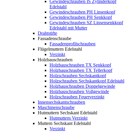
Gewindeschrauben IS Zylinderkopf
Edelstahl
Gewindeschrauben PH Linsenkopf
Gewindeschrauben PH Senkkopf
Gewindeschrauben SZ Linsensenkkopf
Edelstahl mit Mutter
Drahtstifte
Fassadenschraube
Fassadenprofilschrauben
Flügelmuttern Edelstahl
Verzinkt
Holzbauschrauben
Holzbauschrauben TX Senkkopf
Holzbauschrauben TX Tellerkopf
Holzschrauben Sechskantkopf
Holzschrauben Sechskantkopf Edelstahl
Holzbauschrauben Doppelgewinde
Holzbauschrauben Vollgewinde
Holzschrauben Feuerverzinkt
Innensechskantschrauben
Maschinenschraube
Hutmuttern Sechskant Edelstahl
Hutmuttern Verzinkt
Muttern Sechskant Edelstahl
Verzinkt