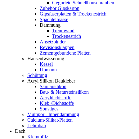
Gegurtete Schnellbauschrauben
Zubehör Gipskarton
Gipsfaserplatten & Trockenestrich
Spachtelmasse
Dämmung
Trennwand
Trockenestrich
Ansetzbinder
Revisionsklappen
Zementgebundene Platten
Hausentwässerung
Kessel
Upmann
Schüttung
Acryl Silikon Baukleber
Sanitärsilikon
Bau- & Natursteinsilikon
Acryldichtstoffe
Kleb-/Dichtstoffe
Sonstiges
Multipor - Innendämmung
Calcium-Silikat-Platten
Lehmbau
Dach
Klemmfilz