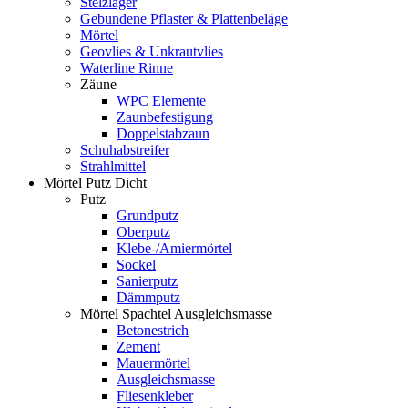
Stelzlager
Gebundene Pflaster & Plattenbeläge
Mörtel
Geovlies & Unkrautvlies
Waterline Rinne
Zäune
WPC Elemente
Zaunbefestigung
Doppelstabzaun
Schuhabstreifer
Strahlmittel
Mörtel Putz Dicht
Putz
Grundputz
Oberputz
Klebe-/Amiermörtel
Sockel
Sanierputz
Dämmputz
Mörtel Spachtel Ausgleichsmasse
Betonestrich
Zement
Mauermörtel
Ausgleichsmasse
Fliesenkleber