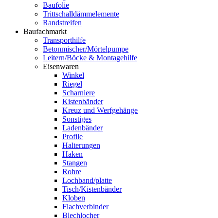
Baufolie
Trittschalldämmelemente
Randstreifen
Baufachmarkt
Transporthilfe
Betonmischer/Mörtelpumpe
Leitern/Böcke & Montagehilfe
Eisenwaren
Winkel
Riegel
Scharniere
Kistenbänder
Kreuz und Werfgehänge
Sonstiges
Ladenbänder
Profile
Halterungen
Haken
Stangen
Rohre
Lochband/platte
Tisch/Kistenbänder
Kloben
Flachverbinder
Blechlocher