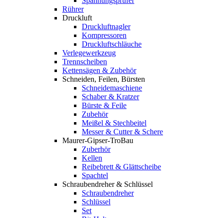
Spannungsprüfer
Rührer
Druckluft
Druckluftnagler
Kompressoren
Druckluftschläuche
Verlegewerkzeug
Trennscheiben
Kettensägen & Zubehör
Schneiden, Feilen, Bürsten
Schneidemaschiene
Schaber & Kratzer
Bürste & Feile
Zubehör
Meißel & Stechbeitel
Messer & Cutter & Schere
Maurer-Gipser-TroBau
Zuberhör
Kellen
Reibebrett & Glättscheibe
Spachtel
Schraubendreher & Schlüssel
Schraubendreher
Schlüssel
Set