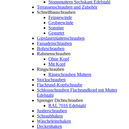
Stoppmuttern Sechskant Edelstahl
Terrassenschrauben und Zubehör
Schnellbauschrauben
Feingewinde
Grobgewinde
Sonstige
Gegurtet
Gipsfaserplattenschrauben
Fassadenschrauben
Bohrschrauben
Rahmenschrauben
Ohne Kopf
Mit Kopf
Ringschrauben
Ringschrauben Muttern
Stockschrauben
Flachrund-Kopfschraube
Schlossschrauben Flachrundkopf mit Mutter
Edelstahl
Sprenger Dichtschrauben
RAL 7016 Edelstahl
Justierschrauben
Schraubhaken
Wäscheleinehaken
Deckenhaken