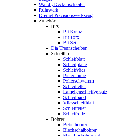
Wand-, Deckenschleifer
Rührwerk
Dremel Präzisionswerkzeug
Zubehör
Bits
Bit Kreuz
Bit Torx
Bit Set
Dia-Trennscheiben
Schleifen
Schleifblatt
Schleifplatte
Schleifvlies
Polierhaube
Polierschwamm
Schleifteller
Lamellenschleifvorsatz
Schleifband
Vliesschleifblatt
Schleifteller
Schleifrolle
Bohrer
Betonbohrer
Blechschalbohrer
Flachfräsbohrer-set