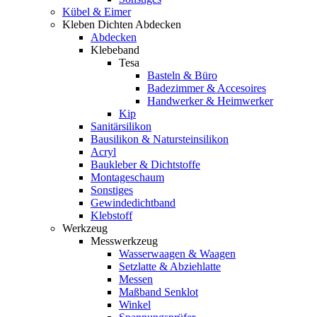
Kübel & Eimer
Kleben Dichten Abdecken
Abdecken
Klebeband
Tesa
Basteln & Büro
Badezimmer & Accesoires
Handwerker & Heimwerker
Kip
Sanitärsilikon
Bausilikon & Natursteinsilikon
Acryl
Baukleber & Dichtstoffe
Montageschaum
Sonstiges
Gewindedichtband
Klebstoff
Werkzeug
Messwerkzeug
Wasserwaagen & Waagen
Setzlatte & Abziehlatte
Messen
Maßband Senklot
Winkel