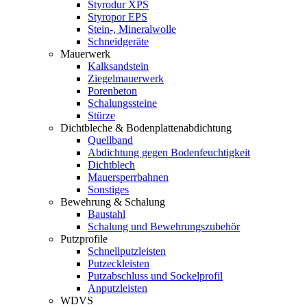
Styrodur XPS
Styropor EPS
Stein-, Mineralwolle
Schneidgeräte
Mauerwerk
Kalksandstein
Ziegelmauerwerk
Porenbeton
Schalungssteine
Stürze
Dichtbleche & Bodenplattenabdichtung
Quellband
Abdichtung gegen Bodenfeuchtigkeit
Dichtblech
Mauersperrbahnen
Sonstiges
Bewehrung & Schalung
Baustahl
Schalung und Bewehrungszubehör
Putzprofile
Schnellputzleisten
Putzeckleisten
Putzabschluss und Sockelprofil
Anputzleisten
WDVS