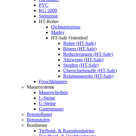
PVC
KG 2000
Steinzeug
HT-Rohre
Dichtungsringe
Marley
HT-Safe Ostendorf
Rohre (HT-Safe)
Bögen (HT-Safe)
Reduzierungen (HT-Safe)
Abzweige (HT-Safe)
Stopfen (HT-Safe)
Überschiebmuffe (HT-Safe)
Reinigungsrohr (HT-Safe)
Froschklappen
Mauersysteme
Mauerscheiben
L-Steine
U-Steine
Gartenmauer
Betonpflaster
Betonstufen
Bordsteine
Tiefbord- & Rasenbordsteine