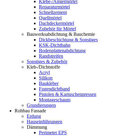
Klebe-/Amiermörtel
Reparaturmörtel
Schnellzement
Quellmörtel
Dachdeckermörtel
Zubehör für Mörtel
Bauwerksabdichtung & Bauchemie
Dickbeschichtung & Sonstiges
KSK-Dichtbahn
Bodenplattenabdichtung
Randstreifen
Sonstiges & Zubehör
Kleb-/Dichtstoffe
Acryl
Silikon
Baukleber
Fugendichtband
Pistolen & Kartuschenpressen
Montageschaum
Grundierungen
Rohbau Fassade
Erdung
Hauseinführungen
Dämmung
Perimeter EPS