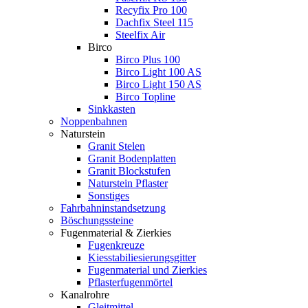
Recyfix Pro 100
Dachfix Steel 115
Steelfix Air
Birco
Birco Plus 100
Birco Light 100 AS
Birco Light 150 AS
Birco Topline
Sinkkasten
Noppenbahnen
Naturstein
Granit Stelen
Granit Bodenplatten
Granit Blockstufen
Naturstein Pflaster
Sonstiges
Fahrbahninstandsetzung
Böschungssteine
Fugenmaterial & Zierkies
Fugenkreuze
Kiesstabiliesierungsgitter
Fugenmaterial und Zierkies
Pflasterfugenmörtel
Kanalrohre
Gleitmittel