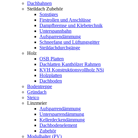
Dachbahnen
Steildach Zubehör
Sonstiges
Firstrollen und Anschlüsse
Dampfbremse und Klebetechnik
Unterspannbahn
Aufsparrendämmung
Schneefang und Lüftungsgitter
Steildachdurchgänge
Holz
OSB Platten
Dachlatten Kanthölzer Rahmen
KVH Konstruktionsvollholz NSi
Holzplatten
Dachboden
Bodentreppe
Gründach
Steico
Linzmeier
Aufsparrendämmung
Untersparrendämmung
Kellerdeckendämmung
Dachbodenelement
Zubehör
Modulhalter (PV)