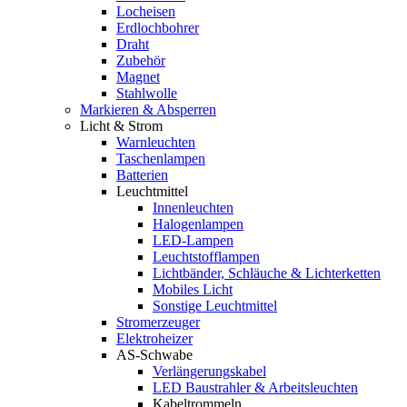
Locheisen
Erdlochbohrer
Draht
Zubehör
Magnet
Stahlwolle
Markieren & Absperren
Licht & Strom
Warnleuchten
Taschenlampen
Batterien
Leuchtmittel
Innenleuchten
Halogenlampen
LED-Lampen
Leuchtstofflampen
Lichtbänder, Schläuche & Lichterketten
Mobiles Licht
Sonstige Leuchtmittel
Stromerzeuger
Elektroheizer
AS-Schwabe
Verlängerungskabel
LED Baustrahler & Arbeitsleuchten
Kabeltrommeln