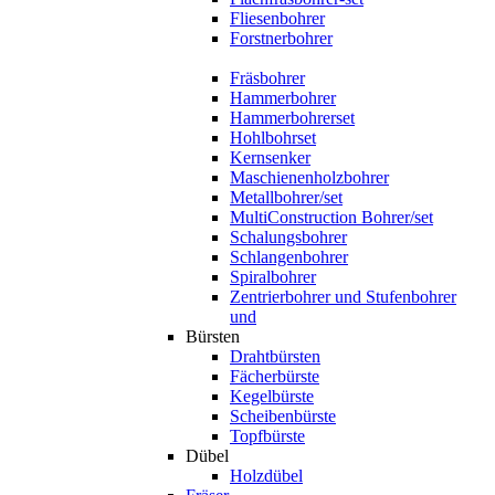
Fliesenbohrer
Forstnerbohrer
Fräsbohrer
Hammerbohrer
Hammerbohrerset
Hohlbohrset
Kernsenker
Maschienenholzbohrer
Metallbohrer/set
MultiConstruction Bohrer/set
Schalungsbohrer
Schlangenbohrer
Spiralbohrer
Zentrierbohrer und Stufenbohrer
und
Bürsten
Drahtbürsten
Fächerbürste
Kegelbürste
Scheibenbürste
Topfbürste
Dübel
Holzdübel