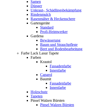
Samen
Dünger
Unkraut-, Schädlingsbekämpfung
Rindenmulch
Rasenmäher & Heckenschere
Gartengeräte
Standard
Profi-Heimwerker
Gardena
Bewässerung
Baum und Strauchpflege
Beet und Bodenbearbeitung
Farbe Lack Lasur Tapete
Farben
Krautol
Fassadenfarbe
Innenfarbe
Caparol
Baumit
Fassadenfarbe
Innenfarbe
Holzschutz
Tapeten
Pinsel Walzen Bürsten
Pinsel Walzen Bürsten