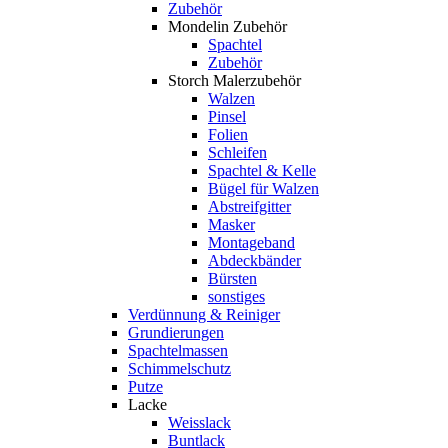
Zubehör
Mondelin Zubehör
Spachtel
Zubehör
Storch Malerzubehör
Walzen
Pinsel
Folien
Schleifen
Spachtel & Kelle
Bügel für Walzen
Abstreifgitter
Masker
Montageband
Abdeckbänder
Bürsten
sonstiges
Verdünnung & Reiniger
Grundierungen
Spachtelmassen
Schimmelschutz
Putze
Lacke
Weisslack
Buntlack