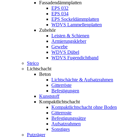
Fassadendämmplatten
EPS 032
EPS 034
EPS Sockeldämmplatten
WDVS Lammellenplatten
Zubehör
Leisten & Schienen
Armierungskleber
Gewebe
WDVS Dübel
WDVS Fugendichtband
Steico
Lichtschacht
Beton
Lichtschächte & Aufsatzrahmen
Gitterröste
Befestigungen
Kunststoff
Kompaktlichtschacht
Kompaktlichtschacht ohne Boden
Gitterroste
Befestigungssätze
Aufsatzrahmen
Sonstiges
Putzräger