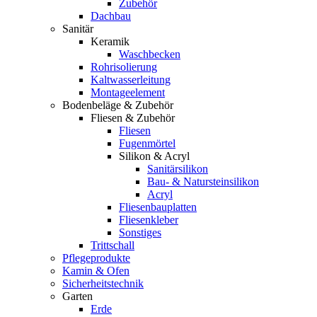
Zubehör
Dachbau
Sanitär
Keramik
Waschbecken
Rohrisolierung
Kaltwasserleitung
Montageelement
Bodenbeläge & Zubehör
Fliesen & Zubehör
Fliesen
Fugenmörtel
Silikon & Acryl
Sanitärsilikon
Bau- & Natursteinsilikon
Acryl
Fliesenbauplatten
Fliesenkleber
Sonstiges
Trittschall
Pflegeprodukte
Kamin & Ofen
Sicherheitstechnik
Garten
Erde