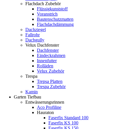
Flachdach Zubehör
Flüssigkunststoff
Voranstrich
Bautenschutzmatten
Flachdachdämmung
Dachziegel
Fallrohr
Dachgully
Velux Dachfenster
Dachfenster
Eindeckrahmen
Innenfutter
Rolläden
Velux Zubehör
Trespa
Trepsa Platten
Trespa Zubehör
Kamin
Garten Tiefbau
Entwässerungsrinnen
Aco Profiline
Hauraton
Faserfix Standard 100
Faserfix KS 100
Faserfix KS 150