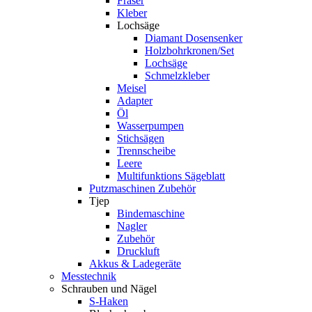
Fräser
Kleber
Lochsäge
Diamant Dosensenker
Holzbohrkronen/Set
Lochsäge
Schmelzkleber
Meisel
Adapter
Öl
Wasserpumpen
Stichsägen
Trennscheibe
Leere
Multifunktions Sägeblatt
Putzmaschinen Zubehör
Tjep
Bindemaschine
Nagler
Zubehör
Druckluft
Akkus & Ladegeräte
Messtechnik
Schrauben und Nägel
S-Haken