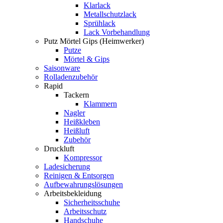
Klarlack
Metallschutzlack
Sprühlack
Lack Vorbehandlung
Putz Mörtel Gips (Heimwerker)
Putze
Mörtel & Gips
Saisonware
Rolladenzubehör
Rapid
Tackern
Klammern
Nagler
Heißkleben
Heißluft
Zubehör
Druckluft
Kompressor
Ladesicherung
Reinigen & Entsorgen
Aufbewahrungslösungen
Arbeitsbekleidung
Sicherheitsschuhe
Arbeitsschutz
Handschuhe