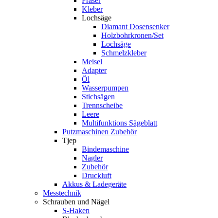
Fräser
Kleber
Lochsäge
Diamant Dosensenker
Holzbohrkronen/Set
Lochsäge
Schmelzkleber
Meisel
Adapter
Öl
Wasserpumpen
Stichsägen
Trennscheibe
Leere
Multifunktions Sägeblatt
Putzmaschinen Zubehör
Tjep
Bindemaschine
Nagler
Zubehör
Druckluft
Akkus & Ladegeräte
Messtechnik
Schrauben und Nägel
S-Haken