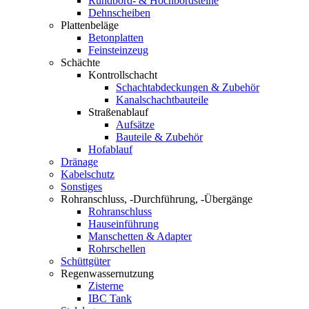
Rundbord- & Hochbordsteine
Dehnscheiben
Plattenbeläge
Betonplatten
Feinsteinzeug
Schächte
Kontrollschacht
Schachtabdeckungen & Zubehör
Kanalschachtbauteile
Straßenablauf
Aufsätze
Bauteile & Zubehör
Hofablauf
Dränage
Kabelschutz
Sonstiges
Rohranschluss, -Durchführung, -Übergänge
Rohranschluss
Hauseinführung
Manschetten & Adapter
Rohrschellen
Schüttgüter
Regenwassernutzung
Zisterne
IBC Tank