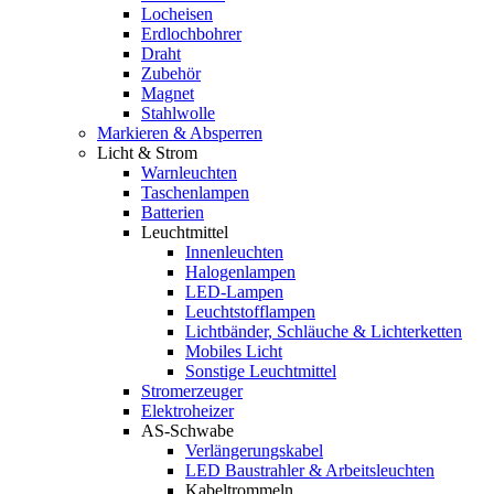
Locheisen
Erdlochbohrer
Draht
Zubehör
Magnet
Stahlwolle
Markieren & Absperren
Licht & Strom
Warnleuchten
Taschenlampen
Batterien
Leuchtmittel
Innenleuchten
Halogenlampen
LED-Lampen
Leuchtstofflampen
Lichtbänder, Schläuche & Lichterketten
Mobiles Licht
Sonstige Leuchtmittel
Stromerzeuger
Elektroheizer
AS-Schwabe
Verlängerungskabel
LED Baustrahler & Arbeitsleuchten
Kabeltrommeln