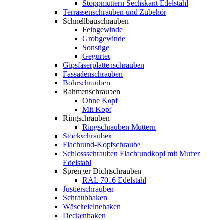
Stoppmuttern Sechskant Edelstahl
Terrassenschrauben und Zubehör
Schnellbauschrauben
Feingewinde
Grobgewinde
Sonstige
Gegurtet
Gipsfaserplattenschrauben
Fassadenschrauben
Bohrschrauben
Rahmenschrauben
Ohne Kopf
Mit Kopf
Ringschrauben
Ringschrauben Muttern
Stockschrauben
Flachrund-Kopfschraube
Schlossschrauben Flachrundkopf mit Mutter
Edelstahl
Sprenger Dichtschrauben
RAL 7016 Edelstahl
Justierschrauben
Schraubhaken
Wäscheleinehaken
Deckenhaken