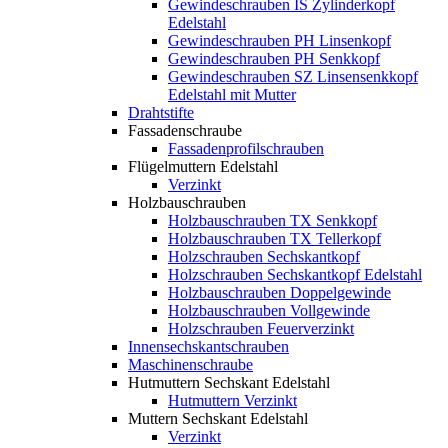
Gewindeschrauben IS Zylinderkopf
Edelstahl
Gewindeschrauben PH Linsenkopf
Gewindeschrauben PH Senkkopf
Gewindeschrauben SZ Linsensenkkopf
Edelstahl mit Mutter
Drahtstifte
Fassadenschraube
Fassadenprofilschrauben
Flügelmuttern Edelstahl
Verzinkt
Holzbauschrauben
Holzbauschrauben TX Senkkopf
Holzbauschrauben TX Tellerkopf
Holzschrauben Sechskantkopf
Holzschrauben Sechskantkopf Edelstahl
Holzbauschrauben Doppelgewinde
Holzbauschrauben Vollgewinde
Holzschrauben Feuerverzinkt
Innensechskantschrauben
Maschinenschraube
Hutmuttern Sechskant Edelstahl
Hutmuttern Verzinkt
Muttern Sechskant Edelstahl
Verzinkt