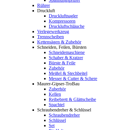
Spannungsprüfer
Rührer
Druckluft
Druckluftnagler
Kompressoren
Druckluftschläuche
Verlegewerkzeug
Trennscheiben
Kettensägen & Zubehör
Schneiden, Feilen, Bürsten
Schneidemaschiene
Schaber & Kratzer
Bürste & Feile
Zubehör
Meißel & Stechbeitel
Messer & Cutter & Schere
Maurer-Gipser-TroBau
Zuberhör
Kellen
Reibebrett & Glättscheibe
Spachtel
Schraubendreher & Schlüssel
Schraubendreher
Schlüssel
Set