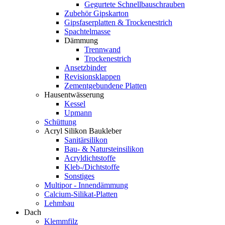
Gegurtete Schnellbauschrauben
Zubehör Gipskarton
Gipsfaserplatten & Trockenestrich
Spachtelmasse
Dämmung
Trennwand
Trockenestrich
Ansetzbinder
Revisionsklappen
Zementgebundene Platten
Hausentwässerung
Kessel
Upmann
Schüttung
Acryl Silikon Baukleber
Sanitärsilikon
Bau- & Natursteinsilikon
Acryldichtstoffe
Kleb-/Dichtstoffe
Sonstiges
Multipor - Innendämmung
Calcium-Silikat-Platten
Lehmbau
Dach
Klemmfilz