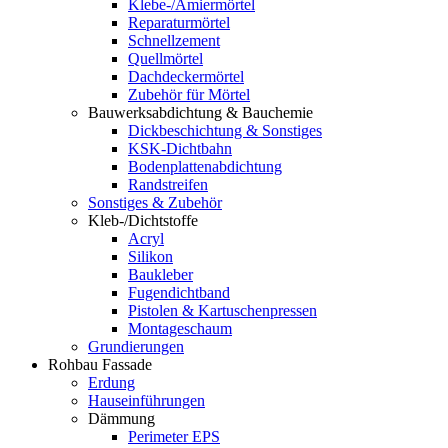
Klebe-/Amiermörtel
Reparaturmörtel
Schnellzement
Quellmörtel
Dachdeckermörtel
Zubehör für Mörtel
Bauwerksabdichtung & Bauchemie
Dickbeschichtung & Sonstiges
KSK-Dichtbahn
Bodenplattenabdichtung
Randstreifen
Sonstiges & Zubehör
Kleb-/Dichtstoffe
Acryl
Silikon
Baukleber
Fugendichtband
Pistolen & Kartuschenpressen
Montageschaum
Grundierungen
Rohbau Fassade
Erdung
Hauseinführungen
Dämmung
Perimeter EPS