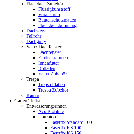
Flachdach Zubehör
Flüssigkunststoff
Voranstrich
Bautenschutzmatten
Flachdachdämmung
Dachziegel
Fallrohr
Dachgully
Velux Dachfenster
Dachfenster
Eindeckrahmen
Innenfutter
Rolläden
Velux Zubehör
Trespa
Trepsa Platten
Trespa Zubehör
Kamin
Garten Tiefbau
Entwässerungsrinnen
Aco Profiline
Hauraton
Faserfix Standard 100
Faserfix KS 100
Faserfix KS 150