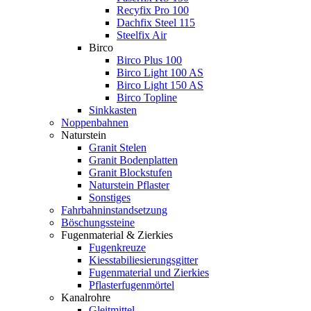
Recyfix Pro 100
Dachfix Steel 115
Steelfix Air
Birco
Birco Plus 100
Birco Light 100 AS
Birco Light 150 AS
Birco Topline
Sinkkasten
Noppenbahnen
Naturstein
Granit Stelen
Granit Bodenplatten
Granit Blockstufen
Naturstein Pflaster
Sonstiges
Fahrbahninstandsetzung
Böschungssteine
Fugenmaterial & Zierkies
Fugenkreuze
Kiesstabiliesierungsgitter
Fugenmaterial und Zierkies
Pflasterfugenmörtel
Kanalrohre
Gleitmittel