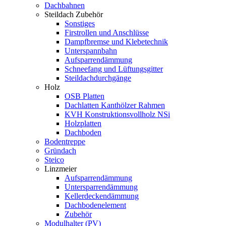
Dachbahnen
Steildach Zubehör
Sonstiges
Firstrollen und Anschlüsse
Dampfbremse und Klebetechnik
Unterspannbahn
Aufsparrendämmung
Schneefang und Lüftungsgitter
Steildachdurchgänge
Holz
OSB Platten
Dachlatten Kanthölzer Rahmen
KVH Konstruktionsvollholz NSi
Holzplatten
Dachboden
Bodentreppe
Gründach
Steico
Linzmeier
Aufsparrendämmung
Untersparrendämmung
Kellerdeckendämmung
Dachbodenelement
Zubehör
Modulhalter (PV)