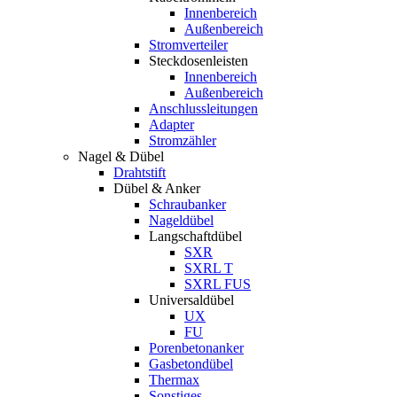
Innenbereich
Außenbereich
Stromverteiler
Steckdosenleisten
Innenbereich
Außenbereich
Anschlussleitungen
Adapter
Stromzähler
Nagel & Dübel
Drahtstift
Dübel & Anker
Schraubanker
Nageldübel
Langschaftdübel
SXR
SXRL T
SXRL FUS
Universaldübel
UX
FU
Porenbetonanker
Gasbetondübel
Thermax
Sonstiges