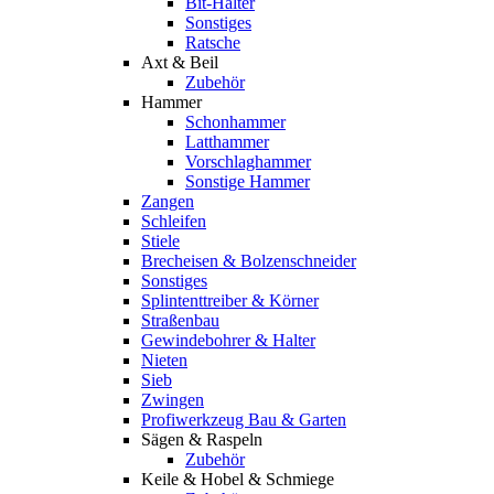
Bit-Halter
Sonstiges
Ratsche
Axt & Beil
Zubehör
Hammer
Schonhammer
Latthammer
Vorschlaghammer
Sonstige Hammer
Zangen
Schleifen
Stiele
Brecheisen & Bolzenschneider
Sonstiges
Splintenttreiber & Körner
Straßenbau
Gewindebohrer & Halter
Nieten
Sieb
Zwingen
Profiwerkzeug Bau & Garten
Sägen & Raspeln
Zubehör
Keile & Hobel & Schmiege