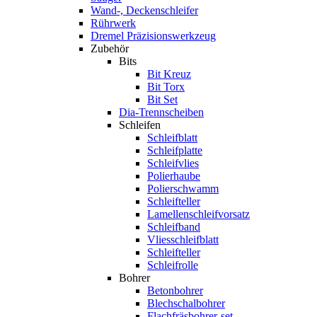
Wand-, Deckenschleifer
Rührwerk
Dremel Präzisionswerkzeug
Zubehör
Bits
Bit Kreuz
Bit Torx
Bit Set
Dia-Trennscheiben
Schleifen
Schleifblatt
Schleifplatte
Schleifvlies
Polierhaube
Polierschwamm
Schleifteller
Lamellenschleifvorsatz
Schleifband
Vliesschleifblatt
Schleifteller
Schleifrolle
Bohrer
Betonbohrer
Blechschalbohrer
Flachfräsbohrer-set