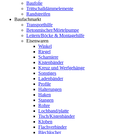
Baufolie
Trittschalldämmelemente
Randstreifen
Baufachmarkt
Transporthilfe
Betonmischer/Mörtelpumpe
Leitern/Böcke & Montagehilfe
Eisenwaren
Winkel
Riegel
Scharniere
Kistenbänder
Kreuz und Werfgehänge
Sonstiges
Ladenbänder
Profile
Halterungen
Haken
Stangen
Rohre
Lochband/platte
Tisch/Kistenbänder
Kloben
Flachverbinder
Blechlocher