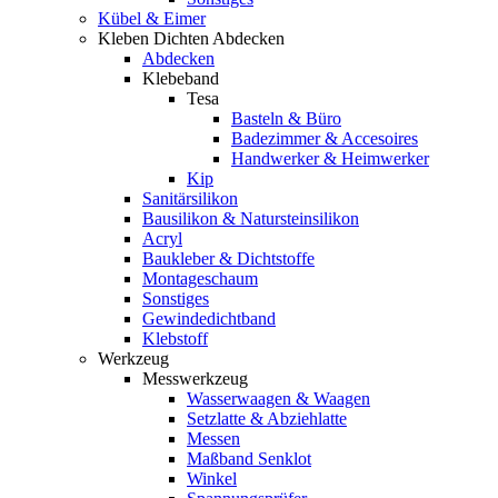
Kübel & Eimer
Kleben Dichten Abdecken
Abdecken
Klebeband
Tesa
Basteln & Büro
Badezimmer & Accesoires
Handwerker & Heimwerker
Kip
Sanitärsilikon
Bausilikon & Natursteinsilikon
Acryl
Baukleber & Dichtstoffe
Montageschaum
Sonstiges
Gewindedichtband
Klebstoff
Werkzeug
Messwerkzeug
Wasserwaagen & Waagen
Setzlatte & Abziehlatte
Messen
Maßband Senklot
Winkel