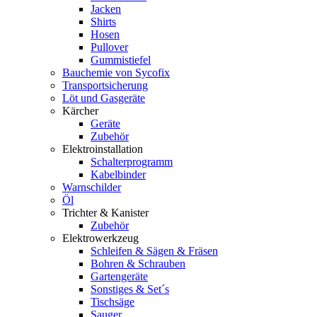
Jacken
Shirts
Hosen
Pullover
Gummistiefel
Bauchemie von Sycofix
Transportsicherung
Löt und Gasgeräte
Kärcher
Geräte
Zubehör
Elektroinstallation
Schalterprogramm
Kabelbinder
Warnschilder
Öl
Trichter & Kanister
Zubehör
Elektrowerkzeug
Schleifen & Sägen & Fräsen
Bohren & Schrauben
Gartengeräte
Sonstiges & Set´s
Tischsäge
Sauger