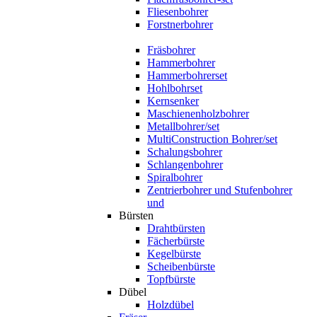
Fliesenbohrer
Forstnerbohrer
Fräsbohrer
Hammerbohrer
Hammerbohrerset
Hohlbohrset
Kernsenker
Maschienenholzbohrer
Metallbohrer/set
MultiConstruction Bohrer/set
Schalungsbohrer
Schlangenbohrer
Spiralbohrer
Zentrierbohrer und Stufenbohrer
und
Bürsten
Drahtbürsten
Fächerbürste
Kegelbürste
Scheibenbürste
Topfbürste
Dübel
Holzdübel