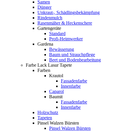
Samen
Dünger
Unkraut-, Schädlingsbekämpfung
Rindenmulch
Rasenmäher & Heckenschere
Gartengeräte
Standard
Profi-Heimwerker
Gardena
Bewässerung
Baum und Strauchpflege
Beet und Bodenbearbeitung
Farbe Lack Lasur Tapete
Farben
Krautol
Fassadenfarbe
Innenfarbe
Caparol
Baumit
Fassadenfarbe
Innenfarbe
Holzschutz
Tapeten
Pinsel Walzen Bürsten
Pinsel Walzen Bürsten