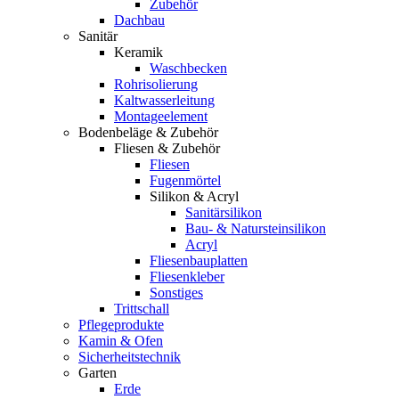
Zubehör
Dachbau
Sanitär
Keramik
Waschbecken
Rohrisolierung
Kaltwasserleitung
Montageelement
Bodenbeläge & Zubehör
Fliesen & Zubehör
Fliesen
Fugenmörtel
Silikon & Acryl
Sanitärsilikon
Bau- & Natursteinsilikon
Acryl
Fliesenbauplatten
Fliesenkleber
Sonstiges
Trittschall
Pflegeprodukte
Kamin & Ofen
Sicherheitstechnik
Garten
Erde