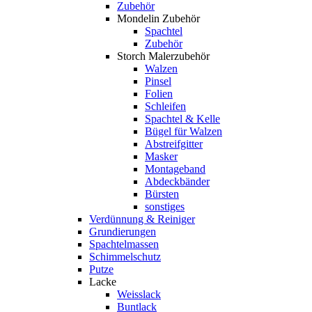
Zubehör
Mondelin Zubehör
Spachtel
Zubehör
Storch Malerzubehör
Walzen
Pinsel
Folien
Schleifen
Spachtel & Kelle
Bügel für Walzen
Abstreifgitter
Masker
Montageband
Abdeckbänder
Bürsten
sonstiges
Verdünnung & Reiniger
Grundierungen
Spachtelmassen
Schimmelschutz
Putze
Lacke
Weisslack
Buntlack