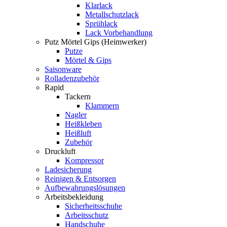
Klarlack
Metallschutzlack
Sprühlack
Lack Vorbehandlung
Putz Mörtel Gips (Heimwerker)
Putze
Mörtel & Gips
Saisonware
Rolladenzubehör
Rapid
Tackern
Klammern
Nagler
Heißkleben
Heißluft
Zubehör
Druckluft
Kompressor
Ladesicherung
Reinigen & Entsorgen
Aufbewahrungslösungen
Arbeitsbekleidung
Sicherheitsschuhe
Arbeitsschutz
Handschuhe