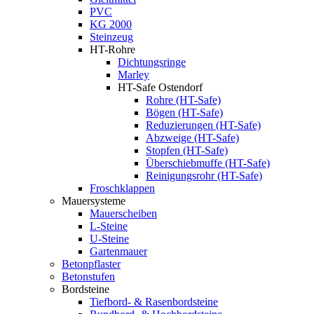
PVC
KG 2000
Steinzeug
HT-Rohre
Dichtungsringe
Marley
HT-Safe Ostendorf
Rohre (HT-Safe)
Bögen (HT-Safe)
Reduzierungen (HT-Safe)
Abzweige (HT-Safe)
Stopfen (HT-Safe)
Überschiebmuffe (HT-Safe)
Reinigungsrohr (HT-Safe)
Froschklappen
Mauersysteme
Mauerscheiben
L-Steine
U-Steine
Gartenmauer
Betonpflaster
Betonstufen
Bordsteine
Tiefbord- & Rasenbordsteine