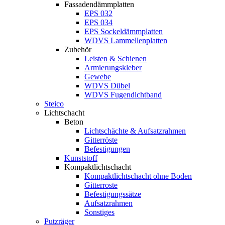
Fassadendämmplatten
EPS 032
EPS 034
EPS Sockeldämmplatten
WDVS Lammellenplatten
Zubehör
Leisten & Schienen
Armierungskleber
Gewebe
WDVS Dübel
WDVS Fugendichtband
Steico
Lichtschacht
Beton
Lichtschächte & Aufsatzrahmen
Gitterröste
Befestigungen
Kunststoff
Kompaktlichtschacht
Kompaktlichtschacht ohne Boden
Gitterroste
Befestigungssätze
Aufsatzrahmen
Sonstiges
Putzräger