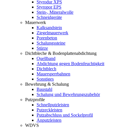
Styrodur XPS
Styropor EPS
Stein-, Mineralwolle
Schneidgeräte
Mauerwerk
Kalksandstein
Ziegelmauerwerk
Porenbeton
Schalungssteine
Stürze
Dichtbleche & Bodenplattenabdichtung
Quellband
Abdichtung gegen Bodenfeuchtigkeit
Dichtblech
Mauersperrbahnen
Sonstiges
Bewehrung & Schalung
Baustahl
Schalung und Bewehrungszubehör
Putzprofile
Schnellputzleisten
Putzeckleisten
Putzabschluss und Sockelprofil
Anputzleisten
WDVS