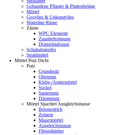
Stelzlager
Gebundene Pflaster & Plattenbeläge
Mörtel
Geovlies & Unkrautvlies
Waterline Rinne
Zäune
WPC Elemente
Zaunbefestigung
Doppelstabzaun
Schuhabstreifer
Strahlmittel
Mörtel Putz Dicht
Putz
Grundputz
Oberputz
Klebe-/Amiermörtel
Sockel
Sanierputz
Dämmputz
Mörtel Spachtel Ausgleichsmasse
Betonestrich
Zement
Mauermörtel
Ausgleichsmasse
Fliesenkleber