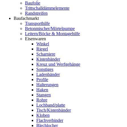
Baufolie
Trittschalldämmelemente
Randstreifen
Baufachmarkt
Transporthilfe
Betonmischer/Mörtelpumpe
Leitern/Böcke & Montagehilfe
Eisenwaren
Winkel
Riegel
Scharniere
Kistenbänder
Kreuz und Werfgehänge
Sonstiges
Ladenbänder
Profile
Halterungen
Haken
Stangen
Rohre
Lochband/platte
Tisch/Kistenbänder
Kloben
Flachverbinder
Blechlocher