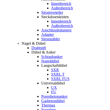
Innenbereich
Außenbereich
Stromverteiler
Steckdosenleisten
Innenbereich
Außenbereich
Anschlussleitungen
Adapter
Stromzähler
Nagel & Dübel
Drahtstift
Dübel & Anker
Schraubanker
Nageldübel
Langschaftdübel
SXR
SXRL T
SXRL FUS
Universaldübel
UX
FU
Porenbetonanker
Gasbetondübel
Thermax
Sonstiges