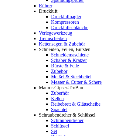
Spannungsprüfer
Rührer
Druckluft
Druckluftnagler
Kompressoren
Druckluftschläuche
Verlegewerkzeug
Trennscheiben
Kettensägen & Zubehör
Schneiden, Feilen, Bürsten
Schneidemaschiene
Schaber & Kratzer
Bürste & Feile
Zubehör
Meißel & Stechbeitel
Messer & Cutter & Schere
Maurer-Gipser-TroBau
Zuberhör
Kellen
Reibebrett & Glättscheibe
Spachtel
Schraubendreher & Schlüssel
Schraubendreher
Schlüssel
Set