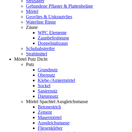
Stelzlager
Gebundene Pflaster & Plattenbeläge
Mörtel
Geovlies & Unkrautvlies
Waterline Rinne
Zäune
WPC Elemente
Zaunbefestigung
Doppelstabzaun
Schuhabstreifer
Strahlmittel
Mörtel Putz Dicht
Putz
Grundputz
Oberputz
Klebe-/Amiermörtel
Sockel
Sanierputz
Dämmputz
Mörtel Spachtel Ausgleichsmasse
Betonestrich
Zement
Mauermörtel
Ausgleichsmasse
Fliesenkleber