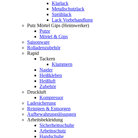
Klarlack
Metallschutzlack
Sprühlack
Lack Vorbehandlung
Putz Mörtel Gips (Heimwerker)
Putze
Mörtel & Gips
Saisonware
Rolladenzubehör
Rapid
Tackern
Klammern
Nagler
Heißkleben
Heißluft
Zubehör
Druckluft
Kompressor
Ladesicherung
Reinigen & Entsorgen
Aufbewahrungslösungen
Arbeitsbekleidung
Sicherheitsschuhe
Arbeitsschutz
Handschuhe