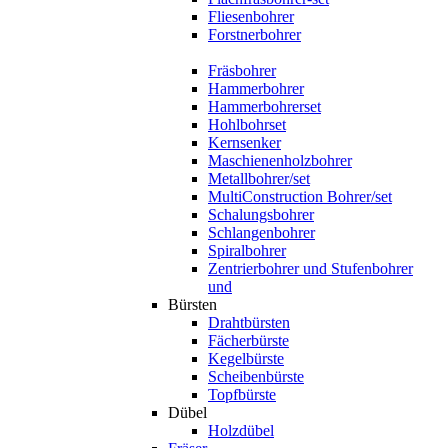
Fliesenbohrer
Forstnerbohrer
Fräsbohrer
Hammerbohrer
Hammerbohrerset
Hohlbohrset
Kernsenker
Maschienenholzbohrer
Metallbohrer/set
MultiConstruction Bohrer/set
Schalungsbohrer
Schlangenbohrer
Spiralbohrer
Zentrierbohrer und Stufenbohrer
und
Bürsten
Drahtbürsten
Fächerbürste
Kegelbürste
Scheibenbürste
Topfbürste
Dübel
Holzdübel