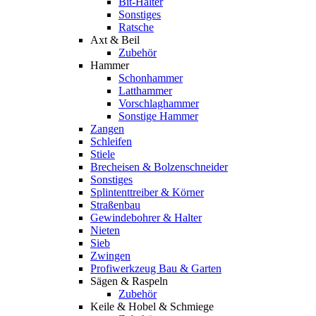
Bit-Halter
Sonstiges
Ratsche
Axt & Beil
Zubehör
Hammer
Schonhammer
Latthammer
Vorschlaghammer
Sonstige Hammer
Zangen
Schleifen
Stiele
Brecheisen & Bolzenschneider
Sonstiges
Splintenttreiber & Körner
Straßenbau
Gewindebohrer & Halter
Nieten
Sieb
Zwingen
Profiwerkzeug Bau & Garten
Sägen & Raspeln
Zubehör
Keile & Hobel & Schmiege