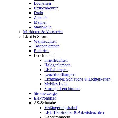
Locheisen
Erdlochbohrer
Draht
Zubehör
Magnet
Stahlwolle
Markieren & Absperren
Licht & Strom
Warnleuchten
Taschenlampen
Batterien
Leuchtmittel
Innenleuchten
Halogenlampen
LED-Lampen
Leuchtstofflampen
Lichtbänder, Schläuche & Lichterketten
Mobiles Licht
Sonstige Leuchtmittel
Stromerzeuger
Elektroheizer
AS-Schwabe
Verlängerungskabel
LED Baustrahler & Arbeitsleuchten
Kabeltrommeln