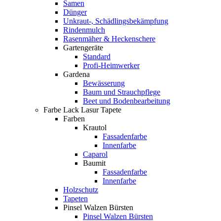
Samen
Dünger
Unkraut-, Schädlingsbekämpfung
Rindenmulch
Rasenmäher & Heckenschere
Gartengeräte
Standard
Profi-Heimwerker
Gardena
Bewässerung
Baum und Strauchpflege
Beet und Bodenbearbeitung
Farbe Lack Lasur Tapete
Farben
Krautol
Fassadenfarbe
Innenfarbe
Caparol
Baumit
Fassadenfarbe
Innenfarbe
Holzschutz
Tapeten
Pinsel Walzen Bürsten
Pinsel Walzen Bürsten