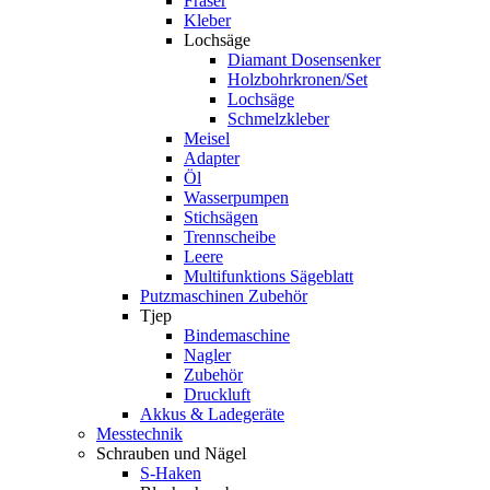
Fräser
Kleber
Lochsäge
Diamant Dosensenker
Holzbohrkronen/Set
Lochsäge
Schmelzkleber
Meisel
Adapter
Öl
Wasserpumpen
Stichsägen
Trennscheibe
Leere
Multifunktions Sägeblatt
Putzmaschinen Zubehör
Tjep
Bindemaschine
Nagler
Zubehör
Druckluft
Akkus & Ladegeräte
Messtechnik
Schrauben und Nägel
S-Haken