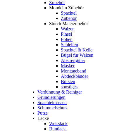
Zubehör
Mondelin Zubehör
Spachtel
Zubehör
Storch Malerzubehör
Walzen
Pinsel
Folien
Schleifen
Spachtel & Kelle
Bügel für Walzen
Abstreifgitter
Masker
Montageband
Abdeckbänder
Bürsten
sonstiges
Verdünnung & Reiniger
Grundierungen
Spachtelmassen
Schimmelschutz
Putze
Lacke
Weisslack
Buntlack