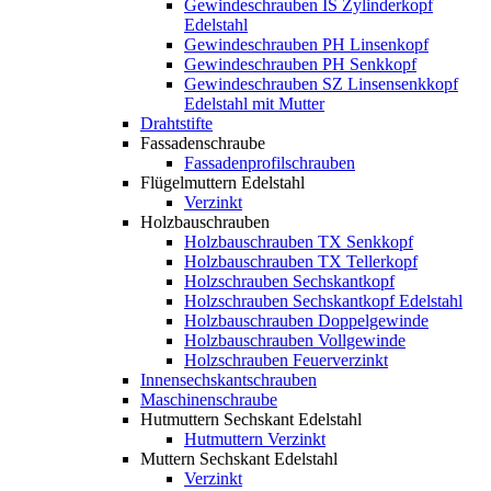
Gewindeschrauben IS Zylinderkopf
Edelstahl
Gewindeschrauben PH Linsenkopf
Gewindeschrauben PH Senkkopf
Gewindeschrauben SZ Linsensenkkopf
Edelstahl mit Mutter
Drahtstifte
Fassadenschraube
Fassadenprofilschrauben
Flügelmuttern Edelstahl
Verzinkt
Holzbauschrauben
Holzbauschrauben TX Senkkopf
Holzbauschrauben TX Tellerkopf
Holzschrauben Sechskantkopf
Holzschrauben Sechskantkopf Edelstahl
Holzbauschrauben Doppelgewinde
Holzbauschrauben Vollgewinde
Holzschrauben Feuerverzinkt
Innensechskantschrauben
Maschinenschraube
Hutmuttern Sechskant Edelstahl
Hutmuttern Verzinkt
Muttern Sechskant Edelstahl
Verzinkt