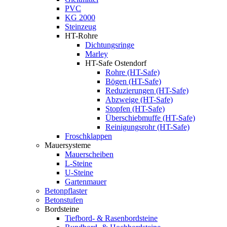
PVC
KG 2000
Steinzeug
HT-Rohre
Dichtungsringe
Marley
HT-Safe Ostendorf
Rohre (HT-Safe)
Bögen (HT-Safe)
Reduzierungen (HT-Safe)
Abzweige (HT-Safe)
Stopfen (HT-Safe)
Überschiebmuffe (HT-Safe)
Reinigungsrohr (HT-Safe)
Froschklappen
Mauersysteme
Mauerscheiben
L-Steine
U-Steine
Gartenmauer
Betonpflaster
Betonstufen
Bordsteine
Tiefbord- & Rasenbordsteine