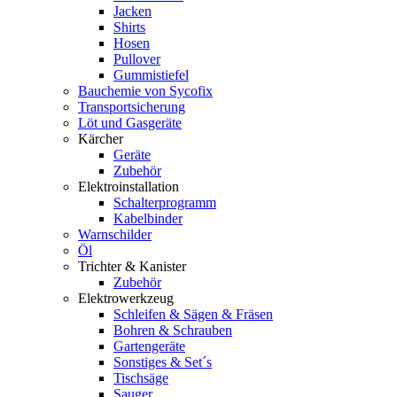
Jacken
Shirts
Hosen
Pullover
Gummistiefel
Bauchemie von Sycofix
Transportsicherung
Löt und Gasgeräte
Kärcher
Geräte
Zubehör
Elektroinstallation
Schalterprogramm
Kabelbinder
Warnschilder
Öl
Trichter & Kanister
Zubehör
Elektrowerkzeug
Schleifen & Sägen & Fräsen
Bohren & Schrauben
Gartengeräte
Sonstiges & Set´s
Tischsäge
Sauger