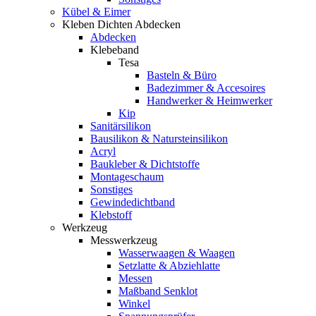
Kübel & Eimer
Kleben Dichten Abdecken
Abdecken
Klebeband
Tesa
Basteln & Büro
Badezimmer & Accesoires
Handwerker & Heimwerker
Kip
Sanitärsilikon
Bausilikon & Natursteinsilikon
Acryl
Baukleber & Dichtstoffe
Montageschaum
Sonstiges
Gewindedichtband
Klebstoff
Werkzeug
Messwerkzeug
Wasserwaagen & Waagen
Setzlatte & Abziehlatte
Messen
Maßband Senklot
Winkel