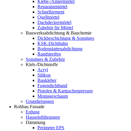
Klebe-/Amiermörtel
Reparaturmörtel
Schnellzement
Quellmörtel
Dachdeckermörtel
Zubehör für Mörtel
Bauwerksabdichtung & Bauchemie
Dickbeschichtung & Sonstiges
KSK-Dichtbahn
Bodenplattenabdichtung
Randstreifen
Sonstiges & Zubehör
Kleb-/Dichtstoffe
Acryl
Silikon
Baukleber
Fugendichtband
Pistolen & Kartuschenpressen
Montageschaum
Grundierungen
Rohbau Fassade
Erdung
Hauseinführungen
Dämmung
Perimeter EPS