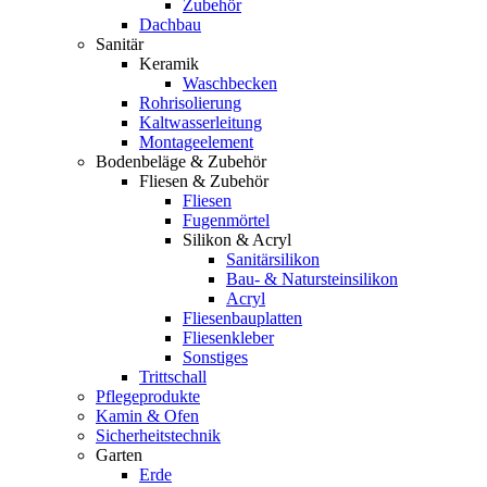
Zubehör
Dachbau
Sanitär
Keramik
Waschbecken
Rohrisolierung
Kaltwasserleitung
Montageelement
Bodenbeläge & Zubehör
Fliesen & Zubehör
Fliesen
Fugenmörtel
Silikon & Acryl
Sanitärsilikon
Bau- & Natursteinsilikon
Acryl
Fliesenbauplatten
Fliesenkleber
Sonstiges
Trittschall
Pflegeprodukte
Kamin & Ofen
Sicherheitstechnik
Garten
Erde