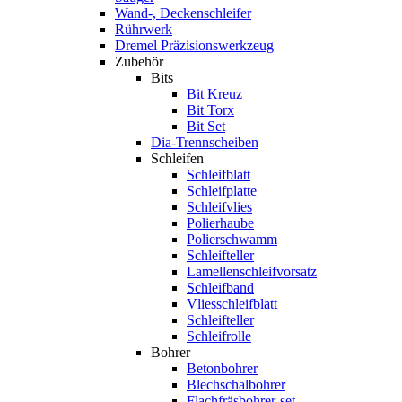
Wand-, Deckenschleifer
Rührwerk
Dremel Präzisionswerkzeug
Zubehör
Bits
Bit Kreuz
Bit Torx
Bit Set
Dia-Trennscheiben
Schleifen
Schleifblatt
Schleifplatte
Schleifvlies
Polierhaube
Polierschwamm
Schleifteller
Lamellenschleifvorsatz
Schleifband
Vliesschleifblatt
Schleifteller
Schleifrolle
Bohrer
Betonbohrer
Blechschalbohrer
Flachfräsbohrer-set