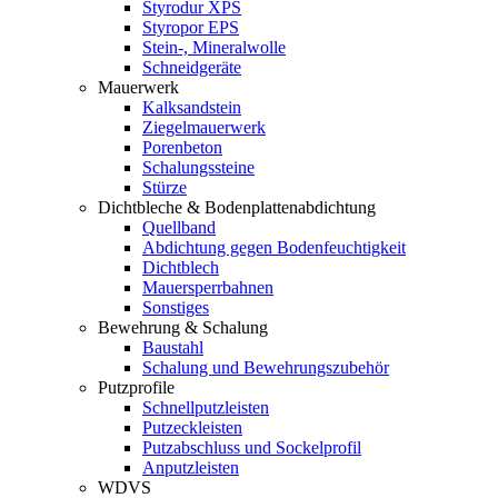
Styrodur XPS
Styropor EPS
Stein-, Mineralwolle
Schneidgeräte
Mauerwerk
Kalksandstein
Ziegelmauerwerk
Porenbeton
Schalungssteine
Stürze
Dichtbleche & Bodenplattenabdichtung
Quellband
Abdichtung gegen Bodenfeuchtigkeit
Dichtblech
Mauersperrbahnen
Sonstiges
Bewehrung & Schalung
Baustahl
Schalung und Bewehrungszubehör
Putzprofile
Schnellputzleisten
Putzeckleisten
Putzabschluss und Sockelprofil
Anputzleisten
WDVS