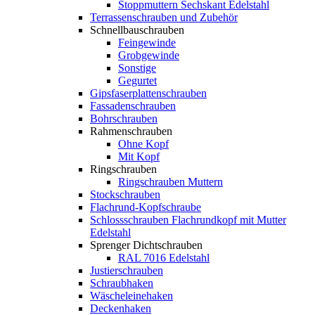
Stoppmuttern Sechskant Edelstahl
Terrassenschrauben und Zubehör
Schnellbauschrauben
Feingewinde
Grobgewinde
Sonstige
Gegurtet
Gipsfaserplattenschrauben
Fassadenschrauben
Bohrschrauben
Rahmenschrauben
Ohne Kopf
Mit Kopf
Ringschrauben
Ringschrauben Muttern
Stockschrauben
Flachrund-Kopfschraube
Schlossschrauben Flachrundkopf mit Mutter
Edelstahl
Sprenger Dichtschrauben
RAL 7016 Edelstahl
Justierschrauben
Schraubhaken
Wäscheleinehaken
Deckenhaken