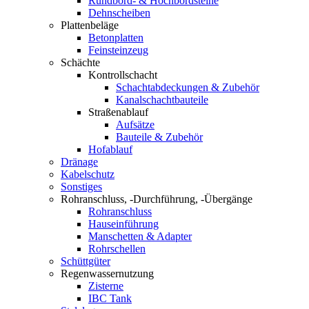
Rundbord- & Hochbordsteine
Dehnscheiben
Plattenbeläge
Betonplatten
Feinsteinzeug
Schächte
Kontrollschacht
Schachtabdeckungen & Zubehör
Kanalschachtbauteile
Straßenablauf
Aufsätze
Bauteile & Zubehör
Hofablauf
Dränage
Kabelschutz
Sonstiges
Rohranschluss, -Durchführung, -Übergänge
Rohranschluss
Hauseinführung
Manschetten & Adapter
Rohrschellen
Schüttgüter
Regenwassernutzung
Zisterne
IBC Tank