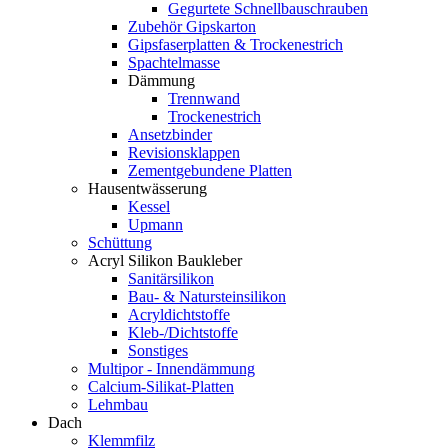
Gegurtete Schnellbauschrauben
Zubehör Gipskarton
Gipsfaserplatten & Trockenestrich
Spachtelmasse
Dämmung
Trennwand
Trockenestrich
Ansetzbinder
Revisionsklappen
Zementgebundene Platten
Hausentwässerung
Kessel
Upmann
Schüttung
Acryl Silikon Baukleber
Sanitärsilikon
Bau- & Natursteinsilikon
Acryldichtstoffe
Kleb-/Dichtstoffe
Sonstiges
Multipor - Innendämmung
Calcium-Silikat-Platten
Lehmbau
Dach
Klemmfilz