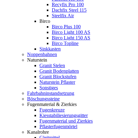
Recyfix Pro 100
Dachfix Steel 115
Steelfix Air
Birco
Birco Plus 100
Birco Light 100 AS
Birco Light 150 AS
Birco Topline
Sinkkasten
Noppenbahnen
Naturstein
Granit Stelen
Granit Bodenplatten
Granit Blockstufen
Naturstein Pflaster
Sonstiges
Fahrbahninstandsetzung
Böschungssteine
Fugenmaterial & Zierkies
Fugenkreuze
Kiesstabiliesierungsgitter
Fugenmaterial und Zierkies
Pflasterfugenmörtel
Kanalrohre
Gleitmittel