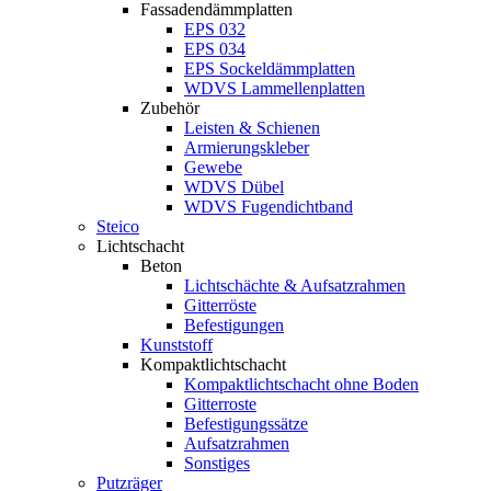
Fassadendämmplatten
EPS 032
EPS 034
EPS Sockeldämmplatten
WDVS Lammellenplatten
Zubehör
Leisten & Schienen
Armierungskleber
Gewebe
WDVS Dübel
WDVS Fugendichtband
Steico
Lichtschacht
Beton
Lichtschächte & Aufsatzrahmen
Gitterröste
Befestigungen
Kunststoff
Kompaktlichtschacht
Kompaktlichtschacht ohne Boden
Gitterroste
Befestigungssätze
Aufsatzrahmen
Sonstiges
Putzräger