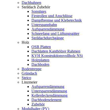
Dachbahnen
Steildach Zubehör
Sonstiges
Firstrollen und Anschlüsse
Dampfbremse und Klebetechnik
Unterspannbahn
Aufsparrendämmung
Schneefang und Lüftungsgitter
Steildachdurchgänge
Holz
OSB Platten
Dachlatten Kanthölzer Rahmen
KVH Konstruktionsvollholz NSi
Holzplatten
Dachboden
Bodentreppe
Gründach
Steico
Linzmeier
Aufsparrendämmung
Untersparrendämmung
Kellerdeckendämmung
Dachbodenelement
Zubehör
Modulhalter (PV)