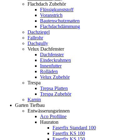
Flachdach Zubehör
Flüssigkunststoff
Voranstrich
Bautenschutzmatten
Flachdachdämmung
Dachziegel
Fallrohr
Dachgully
Velux Dachfenster
Dachfenster
Eindeckrahmen
Innenfutter
Rolläden
Velux Zubehör
Trespa
Trepsa Platten
Trespa Zubehör
Kamin
Garten Tiefbau
Entwässerungsrinnen
Aco Profiline
Hauraton
Faserfix Standard 100
Faserfix KS 100
Faserfix KS 150