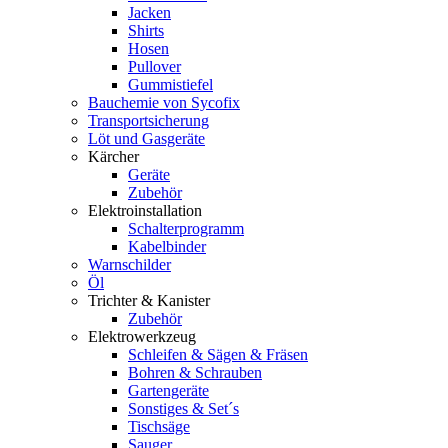
Jacken
Shirts
Hosen
Pullover
Gummistiefel
Bauchemie von Sycofix
Transportsicherung
Löt und Gasgeräte
Kärcher
Geräte
Zubehör
Elektroinstallation
Schalterprogramm
Kabelbinder
Warnschilder
Öl
Trichter & Kanister
Zubehör
Elektrowerkzeug
Schleifen & Sägen & Fräsen
Bohren & Schrauben
Gartengeräte
Sonstiges & Set´s
Tischsäge
Sauger