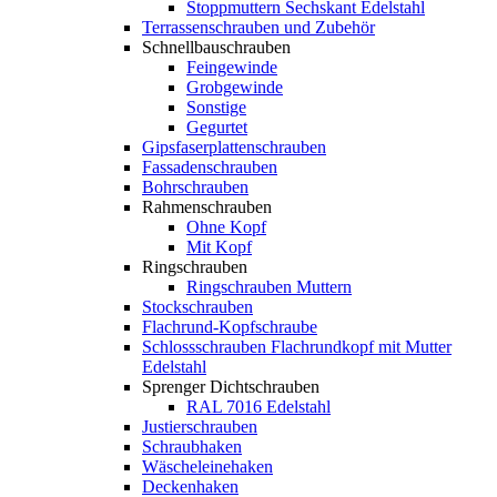
Stoppmuttern Sechskant Edelstahl
Terrassenschrauben und Zubehör
Schnellbauschrauben
Feingewinde
Grobgewinde
Sonstige
Gegurtet
Gipsfaserplattenschrauben
Fassadenschrauben
Bohrschrauben
Rahmenschrauben
Ohne Kopf
Mit Kopf
Ringschrauben
Ringschrauben Muttern
Stockschrauben
Flachrund-Kopfschraube
Schlossschrauben Flachrundkopf mit Mutter
Edelstahl
Sprenger Dichtschrauben
RAL 7016 Edelstahl
Justierschrauben
Schraubhaken
Wäscheleinehaken
Deckenhaken