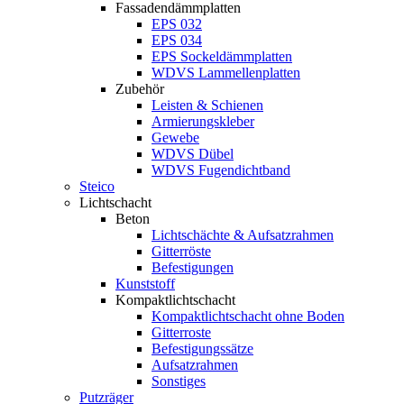
Fassadendämmplatten
EPS 032
EPS 034
EPS Sockeldämmplatten
WDVS Lammellenplatten
Zubehör
Leisten & Schienen
Armierungskleber
Gewebe
WDVS Dübel
WDVS Fugendichtband
Steico
Lichtschacht
Beton
Lichtschächte & Aufsatzrahmen
Gitterröste
Befestigungen
Kunststoff
Kompaktlichtschacht
Kompaktlichtschacht ohne Boden
Gitterroste
Befestigungssätze
Aufsatzrahmen
Sonstiges
Putzräger