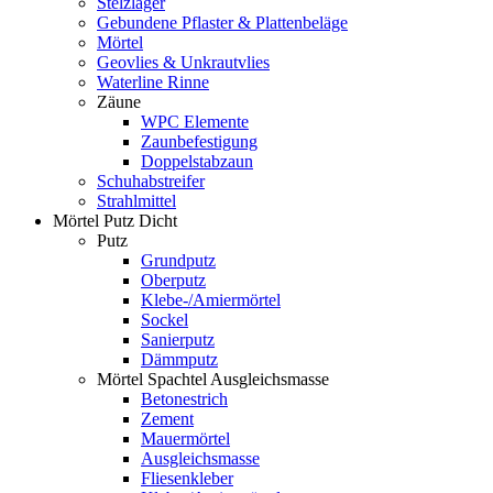
Stelzlager
Gebundene Pflaster & Plattenbeläge
Mörtel
Geovlies & Unkrautvlies
Waterline Rinne
Zäune
WPC Elemente
Zaunbefestigung
Doppelstabzaun
Schuhabstreifer
Strahlmittel
Mörtel Putz Dicht
Putz
Grundputz
Oberputz
Klebe-/Amiermörtel
Sockel
Sanierputz
Dämmputz
Mörtel Spachtel Ausgleichsmasse
Betonestrich
Zement
Mauermörtel
Ausgleichsmasse
Fliesenkleber