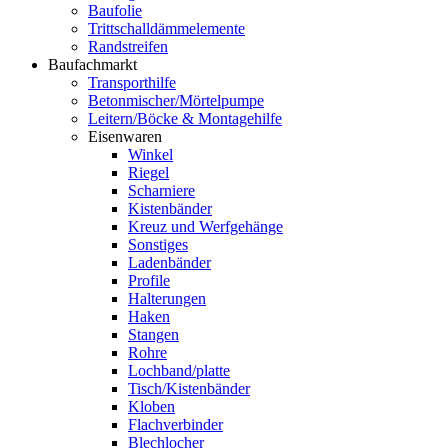
Baufolie
Trittschalldämmelemente
Randstreifen
Baufachmarkt
Transporthilfe
Betonmischer/Mörtelpumpe
Leitern/Böcke & Montagehilfe
Eisenwaren
Winkel
Riegel
Scharniere
Kistenbänder
Kreuz und Werfgehänge
Sonstiges
Ladenbänder
Profile
Halterungen
Haken
Stangen
Rohre
Lochband/platte
Tisch/Kistenbänder
Kloben
Flachverbinder
Blechlocher