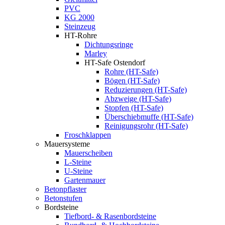
PVC
KG 2000
Steinzeug
HT-Rohre
Dichtungsringe
Marley
HT-Safe Ostendorf
Rohre (HT-Safe)
Bögen (HT-Safe)
Reduzierungen (HT-Safe)
Abzweige (HT-Safe)
Stopfen (HT-Safe)
Überschiebmuffe (HT-Safe)
Reinigungsrohr (HT-Safe)
Froschklappen
Mauersysteme
Mauerscheiben
L-Steine
U-Steine
Gartenmauer
Betonpflaster
Betonstufen
Bordsteine
Tiefbord- & Rasenbordsteine