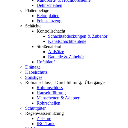
Rundbord- & Hochbordsteine
Dehnscheiben
Plattenbeläge
Betonplatten
Feinsteinzeug
Schächte
Kontrollschacht
Schachtabdeckungen & Zubehör
Kanalschachtbauteile
Straßenablauf
Aufsätze
Bauteile & Zubehör
Hofablauf
Dränage
Kabelschutz
Sonstiges
Rohranschluss, -Durchführung, -Übergänge
Rohranschluss
Hauseinführung
Manschetten & Adapter
Rohrschellen
Schüttgüter
Regenwassernutzung
Zisterne
IBC Tank