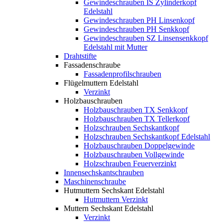
Gewindeschrauben IS Zylinderkopf
Edelstahl
Gewindeschrauben PH Linsenkopf
Gewindeschrauben PH Senkkopf
Gewindeschrauben SZ Linsensenkkopf
Edelstahl mit Mutter
Drahtstifte
Fassadenschraube
Fassadenprofilschrauben
Flügelmuttern Edelstahl
Verzinkt
Holzbauschrauben
Holzbauschrauben TX Senkkopf
Holzbauschrauben TX Tellerkopf
Holzschrauben Sechskantkopf
Holzschrauben Sechskantkopf Edelstahl
Holzbauschrauben Doppelgewinde
Holzbauschrauben Vollgewinde
Holzschrauben Feuerverzinkt
Innensechskantschrauben
Maschinenschraube
Hutmuttern Sechskant Edelstahl
Hutmuttern Verzinkt
Muttern Sechskant Edelstahl
Verzinkt