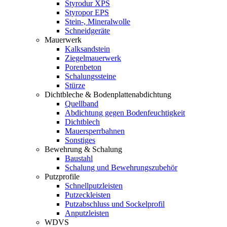
Styrodur XPS
Styropor EPS
Stein-, Mineralwolle
Schneidgeräte
Mauerwerk
Kalksandstein
Ziegelmauerwerk
Porenbeton
Schalungssteine
Stürze
Dichtbleche & Bodenplattenabdichtung
Quellband
Abdichtung gegen Bodenfeuchtigkeit
Dichtblech
Mauersperrbahnen
Sonstiges
Bewehrung & Schalung
Baustahl
Schalung und Bewehrungszubehör
Putzprofile
Schnellputzleisten
Putzeckleisten
Putzabschluss und Sockelprofil
Anputzleisten
WDVS