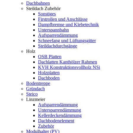
Dachbahnen
Steildach Zubehör
Sonstiges
Firstrollen und Anschlüsse
Dampfbremse und Klebetechnik
Unterspannbahn
Aufsparrendämmung
Schneefang und Lüftungsgitter
Steildachdurchgänge
Holz
OSB Platten
Dachlatten Kanthölzer Rahmen
KVH Konstruktionsvollholz NSi
Holzplatten
Dachboden
Bodentreppe
Gründach
Steico
Linzmeier
Aufsparrendämmung
Untersparrendämmung
Kellerdeckendämmung
Dachbodenelement
Zubehör
Modulhalter (PV)