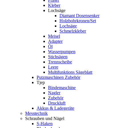
Fräser
Kleber
Lochsäge
Diamant Dosensenker
Holzbohrkronen/Set
Lochsäge
Schmelzkleber
Meisel
Adapter
Öl
Wasserpumpen
Stichsägen
Trennscheibe
Leere
Multifunktions Sägeblatt
Putzmaschinen Zubehör
Tjep
Bindemaschine
Nagler
Zubehör
Druckluft
Akkus & Ladegeräte
Messtechnik
Schrauben und Nägel
S-Haken