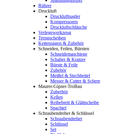
Spannungsprüfer
Rührer
Druckluft
Druckluftnagler
Kompressoren
Druckluftschläuche
Verlegewerkzeug
Trennscheiben
Kettensägen & Zubehör
Schneiden, Feilen, Bürsten
Schneidemaschiene
Schaber & Kratzer
Bürste & Feile
Zubehör
Meißel & Stechbeitel
Messer & Cutter & Schere
Maurer-Gipser-TroBau
Zuberhör
Kellen
Reibebrett & Glättscheibe
Spachtel
Schraubendreher & Schlüssel
Schraubendreher
Schlüssel
Set