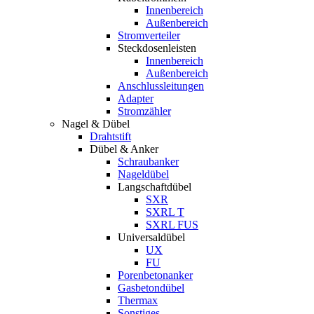
Innenbereich
Außenbereich
Stromverteiler
Steckdosenleisten
Innenbereich
Außenbereich
Anschlussleitungen
Adapter
Stromzähler
Nagel & Dübel
Drahtstift
Dübel & Anker
Schraubanker
Nageldübel
Langschaftdübel
SXR
SXRL T
SXRL FUS
Universaldübel
UX
FU
Porenbetonanker
Gasbetondübel
Thermax
Sonstiges