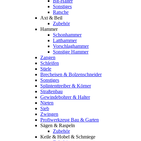
Bit-Halter
Sonstiges
Ratsche
Axt & Beil
Zubehör
Hammer
Schonhammer
Latthammer
Vorschlaghammer
Sonstige Hammer
Zangen
Schleifen
Stiele
Brecheisen & Bolzenschneider
Sonstiges
Splintenttreiber & Körner
Straßenbau
Gewindebohrer & Halter
Nieten
Sieb
Zwingen
Profiwerkzeug Bau & Garten
Sägen & Raspeln
Zubehör
Keile & Hobel & Schmiege