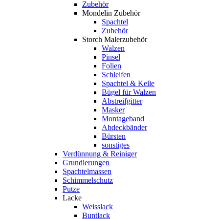
Zubehör
Mondelin Zubehör
Spachtel
Zubehör
Storch Malerzubehör
Walzen
Pinsel
Folien
Schleifen
Spachtel & Kelle
Bügel für Walzen
Abstreifgitter
Masker
Montageband
Abdeckbänder
Bürsten
sonstiges
Verdünnung & Reiniger
Grundierungen
Spachtelmassen
Schimmelschutz
Putze
Lacke
Weisslack
Buntlack