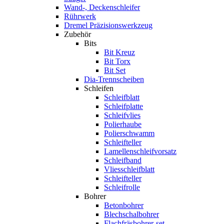
Wand-, Deckenschleifer
Rührwerk
Dremel Präzisionswerkzeug
Zubehör
Bits
Bit Kreuz
Bit Torx
Bit Set
Dia-Trennscheiben
Schleifen
Schleifblatt
Schleifplatte
Schleifvlies
Polierhaube
Polierschwamm
Schleifteller
Lamellenschleifvorsatz
Schleifband
Vliesschleifblatt
Schleifteller
Schleifrolle
Bohrer
Betonbohrer
Blechschalbohrer
Flachfräsbohrer-set