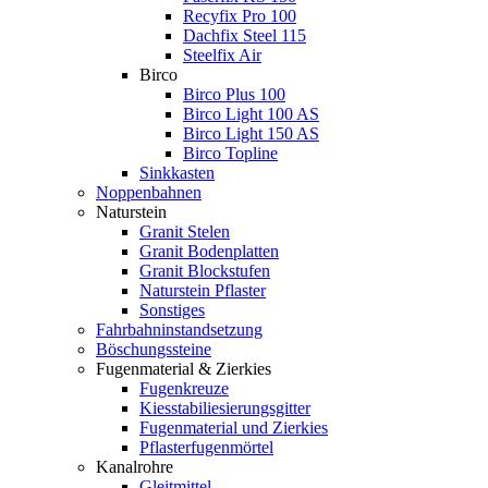
Recyfix Pro 100
Dachfix Steel 115
Steelfix Air
Birco
Birco Plus 100
Birco Light 100 AS
Birco Light 150 AS
Birco Topline
Sinkkasten
Noppenbahnen
Naturstein
Granit Stelen
Granit Bodenplatten
Granit Blockstufen
Naturstein Pflaster
Sonstiges
Fahrbahninstandsetzung
Böschungssteine
Fugenmaterial & Zierkies
Fugenkreuze
Kiesstabiliesierungsgitter
Fugenmaterial und Zierkies
Pflasterfugenmörtel
Kanalrohre
Gleitmittel