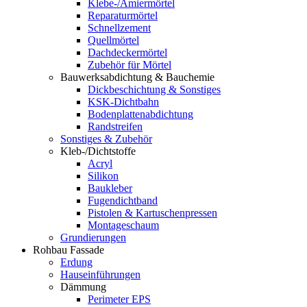
Klebe-/Amiermörtel
Reparaturmörtel
Schnellzement
Quellmörtel
Dachdeckermörtel
Zubehör für Mörtel
Bauwerksabdichtung & Bauchemie
Dickbeschichtung & Sonstiges
KSK-Dichtbahn
Bodenplattenabdichtung
Randstreifen
Sonstiges & Zubehör
Kleb-/Dichtstoffe
Acryl
Silikon
Baukleber
Fugendichtband
Pistolen & Kartuschenpressen
Montageschaum
Grundierungen
Rohbau Fassade
Erdung
Hauseinführungen
Dämmung
Perimeter EPS