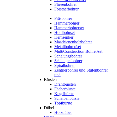
Fliesenbohrer
Forstnerbohrer
Fräsbohrer
Hammerbohrer
Hammerbohrerset
Hohlbohrset
Kernsenker
Maschienenholzbohrer
Metallbohrer/set
MultiConstruction Bohrer/set
Schalungsbohrer
Schlangenbohrer
Spiralbohrer
Zentrierbohrer und Stufenbohrer
und
Bürsten
Drahtbürsten
Fächerbürste
Kegelbürste
Scheibenbürste
Topfbürste
Dübel
Holzdübel