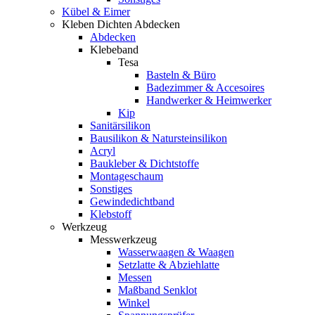
Kübel & Eimer
Kleben Dichten Abdecken
Abdecken
Klebeband
Tesa
Basteln & Büro
Badezimmer & Accesoires
Handwerker & Heimwerker
Kip
Sanitärsilikon
Bausilikon & Natursteinsilikon
Acryl
Baukleber & Dichtstoffe
Montageschaum
Sonstiges
Gewindedichtband
Klebstoff
Werkzeug
Messwerkzeug
Wasserwaagen & Waagen
Setzlatte & Abziehlatte
Messen
Maßband Senklot
Winkel