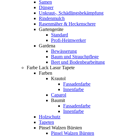
Samen
Dünger
Unkraut-, Schädlingsbekämpfung
Rindenmulch
Rasenmäher & Heckenschere
Gartengeräte
Standard
Profi-Heimwerker
Gardena
Bewässerung
Baum und Strauchpflege
Beet und Bodenbearbeitung
Farbe Lack Lasur Tapete
Farben
Krautol
Fassadenfarbe
Innenfarbe
Caparol
Baumit
Fassadenfarbe
Innenfarbe
Holzschutz
Tapeten
Pinsel Walzen Bürsten
Pinsel Walzen Bürsten