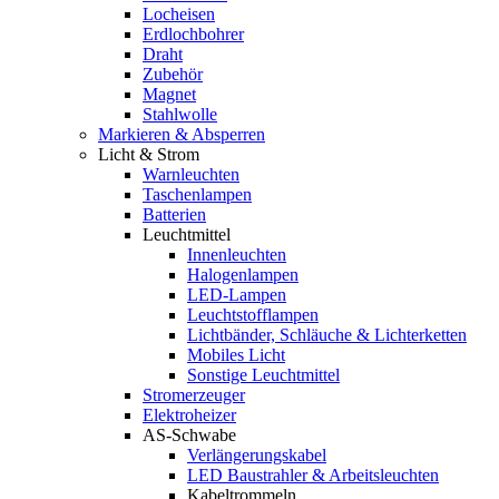
Locheisen
Erdlochbohrer
Draht
Zubehör
Magnet
Stahlwolle
Markieren & Absperren
Licht & Strom
Warnleuchten
Taschenlampen
Batterien
Leuchtmittel
Innenleuchten
Halogenlampen
LED-Lampen
Leuchtstofflampen
Lichtbänder, Schläuche & Lichterketten
Mobiles Licht
Sonstige Leuchtmittel
Stromerzeuger
Elektroheizer
AS-Schwabe
Verlängerungskabel
LED Baustrahler & Arbeitsleuchten
Kabeltrommeln