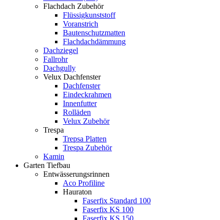
Flachdach Zubehör
Flüssigkunststoff
Voranstrich
Bautenschutzmatten
Flachdachdämmung
Dachziegel
Fallrohr
Dachgully
Velux Dachfenster
Dachfenster
Eindeckrahmen
Innenfutter
Rolläden
Velux Zubehör
Trespa
Trepsa Platten
Trespa Zubehör
Kamin
Garten Tiefbau
Entwässerungsrinnen
Aco Profiline
Hauraton
Faserfix Standard 100
Faserfix KS 100
Faserfix KS 150