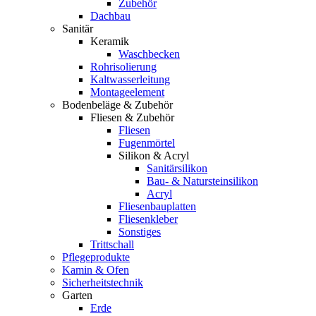
Zubehör
Dachbau
Sanitär
Keramik
Waschbecken
Rohrisolierung
Kaltwasserleitung
Montageelement
Bodenbeläge & Zubehör
Fliesen & Zubehör
Fliesen
Fugenmörtel
Silikon & Acryl
Sanitärsilikon
Bau- & Natursteinsilikon
Acryl
Fliesenbauplatten
Fliesenkleber
Sonstiges
Trittschall
Pflegeprodukte
Kamin & Ofen
Sicherheitstechnik
Garten
Erde