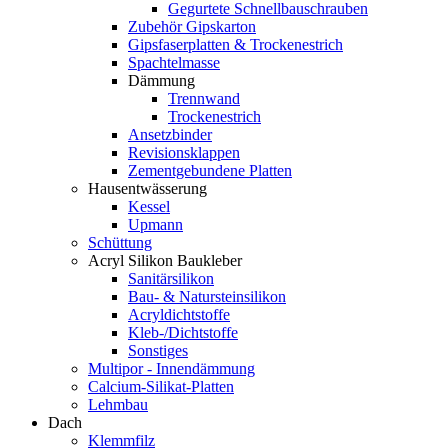
Gegurtete Schnellbauschrauben
Zubehör Gipskarton
Gipsfaserplatten & Trockenestrich
Spachtelmasse
Dämmung
Trennwand
Trockenestrich
Ansetzbinder
Revisionsklappen
Zementgebundene Platten
Hausentwässerung
Kessel
Upmann
Schüttung
Acryl Silikon Baukleber
Sanitärsilikon
Bau- & Natursteinsilikon
Acryldichtstoffe
Kleb-/Dichtstoffe
Sonstiges
Multipor - Innendämmung
Calcium-Silikat-Platten
Lehmbau
Dach
Klemmfilz