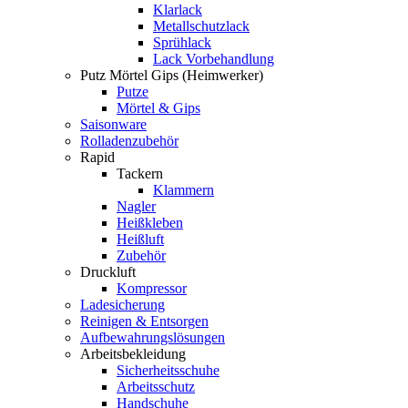
Klarlack
Metallschutzlack
Sprühlack
Lack Vorbehandlung
Putz Mörtel Gips (Heimwerker)
Putze
Mörtel & Gips
Saisonware
Rolladenzubehör
Rapid
Tackern
Klammern
Nagler
Heißkleben
Heißluft
Zubehör
Druckluft
Kompressor
Ladesicherung
Reinigen & Entsorgen
Aufbewahrungslösungen
Arbeitsbekleidung
Sicherheitsschuhe
Arbeitsschutz
Handschuhe