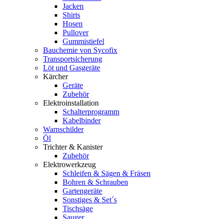
Jacken
Shirts
Hosen
Pullover
Gummistiefel
Bauchemie von Sycofix
Transportsicherung
Löt und Gasgeräte
Kärcher
Geräte
Zubehör
Elektroinstallation
Schalterprogramm
Kabelbinder
Warnschilder
Öl
Trichter & Kanister
Zubehör
Elektrowerkzeug
Schleifen & Sägen & Fräsen
Bohren & Schrauben
Gartengeräte
Sonstiges & Set´s
Tischsäge
Sauger