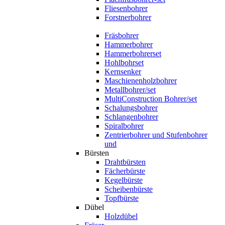
Fliesenbohrer
Forstnerbohrer
Fräsbohrer
Hammerbohrer
Hammerbohrerset
Hohlbohrset
Kernsenker
Maschienenholzbohrer
Metallbohrer/set
MultiConstruction Bohrer/set
Schalungsbohrer
Schlangenbohrer
Spiralbohrer
Zentrierbohrer und Stufenbohrer
und
Bürsten
Drahtbürsten
Fächerbürste
Kegelbürste
Scheibenbürste
Topfbürste
Dübel
Holzdübel