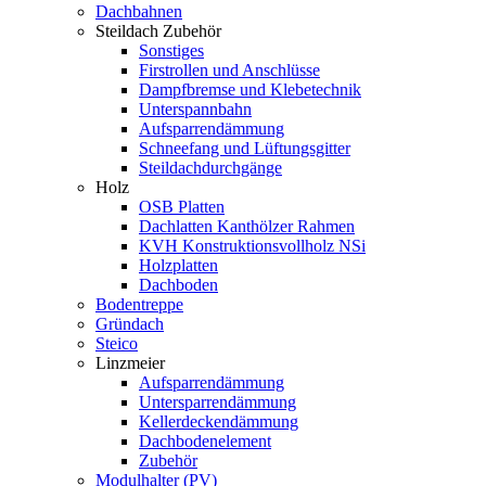
Dachbahnen
Steildach Zubehör
Sonstiges
Firstrollen und Anschlüsse
Dampfbremse und Klebetechnik
Unterspannbahn
Aufsparrendämmung
Schneefang und Lüftungsgitter
Steildachdurchgänge
Holz
OSB Platten
Dachlatten Kanthölzer Rahmen
KVH Konstruktionsvollholz NSi
Holzplatten
Dachboden
Bodentreppe
Gründach
Steico
Linzmeier
Aufsparrendämmung
Untersparrendämmung
Kellerdeckendämmung
Dachbodenelement
Zubehör
Modulhalter (PV)