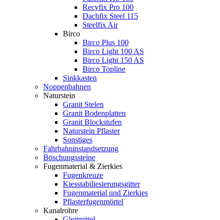
Recyfix Pro 100
Dachfix Steel 115
Steelfix Air
Birco
Birco Plus 100
Birco Light 100 AS
Birco Light 150 AS
Birco Topline
Sinkkasten
Noppenbahnen
Naturstein
Granit Stelen
Granit Bodenplatten
Granit Blockstufen
Naturstein Pflaster
Sonstiges
Fahrbahninstandsetzung
Böschungssteine
Fugenmaterial & Zierkies
Fugenkreuze
Kiesstabiliesierungsgitter
Fugenmaterial und Zierkies
Pflasterfugenmörtel
Kanalrohre
Gleitmittel