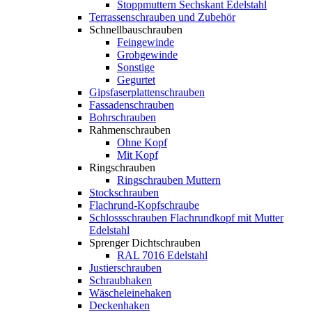
Stoppmuttern Sechskant Edelstahl
Terrassenschrauben und Zubehör
Schnellbauschrauben
Feingewinde
Grobgewinde
Sonstige
Gegurtet
Gipsfaserplattenschrauben
Fassadenschrauben
Bohrschrauben
Rahmenschrauben
Ohne Kopf
Mit Kopf
Ringschrauben
Ringschrauben Muttern
Stockschrauben
Flachrund-Kopfschraube
Schlossschrauben Flachrundkopf mit Mutter
Edelstahl
Sprenger Dichtschrauben
RAL 7016 Edelstahl
Justierschrauben
Schraubhaken
Wäscheleinehaken
Deckenhaken