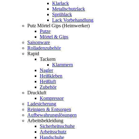
Klarlack
Metallschutzlack
Sprühlack
Lack Vorbehandlung
Putz Mörtel Gips (Heimwerker)
Putze
Mörtel & Gips
Saisonware
Rolladenzubehör
Rapid
Tackern
Klammern
Nagler
Heißkleben
Heißluft
Zubehör
Druckluft
Kompressor
Ladesicherung
Reinigen & Entsorgen
Aufbewahrungslösungen
Arbeitsbekleidung
Sicherheitsschuhe
Arbeitsschutz
Handschuhe