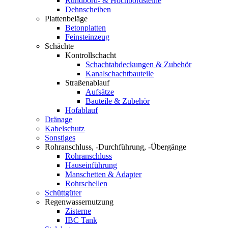
Rundbord- & Hochbordsteine
Dehnscheiben
Plattenbeläge
Betonplatten
Feinsteinzeug
Schächte
Kontrollschacht
Schachtabdeckungen & Zubehör
Kanalschachtbauteile
Straßenablauf
Aufsätze
Bauteile & Zubehör
Hofablauf
Dränage
Kabelschutz
Sonstiges
Rohranschluss, -Durchführung, -Übergänge
Rohranschluss
Hauseinführung
Manschetten & Adapter
Rohrschellen
Schüttgüter
Regenwassernutzung
Zisterne
IBC Tank