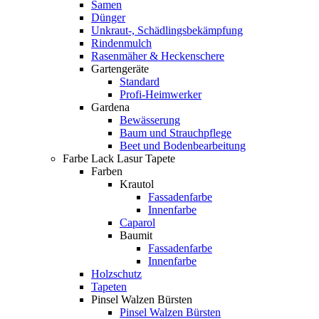
Samen
Dünger
Unkraut-, Schädlingsbekämpfung
Rindenmulch
Rasenmäher & Heckenschere
Gartengeräte
Standard
Profi-Heimwerker
Gardena
Bewässerung
Baum und Strauchpflege
Beet und Bodenbearbeitung
Farbe Lack Lasur Tapete
Farben
Krautol
Fassadenfarbe
Innenfarbe
Caparol
Baumit
Fassadenfarbe
Innenfarbe
Holzschutz
Tapeten
Pinsel Walzen Bürsten
Pinsel Walzen Bürsten