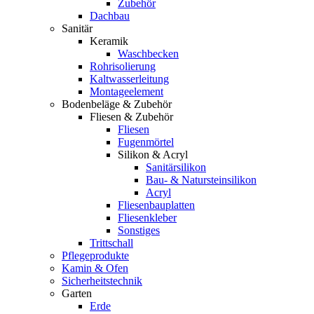
Zubehör
Dachbau
Sanitär
Keramik
Waschbecken
Rohrisolierung
Kaltwasserleitung
Montageelement
Bodenbeläge & Zubehör
Fliesen & Zubehör
Fliesen
Fugenmörtel
Silikon & Acryl
Sanitärsilikon
Bau- & Natursteinsilikon
Acryl
Fliesenbauplatten
Fliesenkleber
Sonstiges
Trittschall
Pflegeprodukte
Kamin & Ofen
Sicherheitstechnik
Garten
Erde