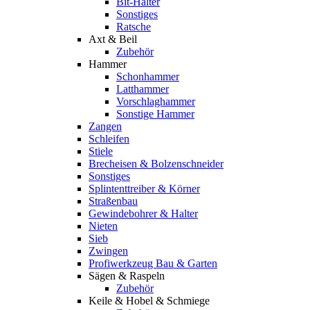
Bit-Halter
Sonstiges
Ratsche
Axt & Beil
Zubehör
Hammer
Schonhammer
Latthammer
Vorschlaghammer
Sonstige Hammer
Zangen
Schleifen
Stiele
Brecheisen & Bolzenschneider
Sonstiges
Splintenttreiber & Körner
Straßenbau
Gewindebohrer & Halter
Nieten
Sieb
Zwingen
Profiwerkzeug Bau & Garten
Sägen & Raspeln
Zubehör
Keile & Hobel & Schmiege