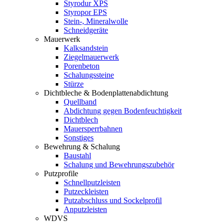
Styrodur XPS
Styropor EPS
Stein-, Mineralwolle
Schneidgeräte
Mauerwerk
Kalksandstein
Ziegelmauerwerk
Porenbeton
Schalungssteine
Stürze
Dichtbleche & Bodenplattenabdichtung
Quellband
Abdichtung gegen Bodenfeuchtigkeit
Dichtblech
Mauersperrbahnen
Sonstiges
Bewehrung & Schalung
Baustahl
Schalung und Bewehrungszubehör
Putzprofile
Schnellputzleisten
Putzeckleisten
Putzabschluss und Sockelprofil
Anputzleisten
WDVS