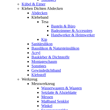
Kübel & Eimer
Kleben Dichten Abdecken
Abdecken
Klebeband
Tesa
Basteln & Büro
Badezimmer & Accesoires
Handwerker & Heimwerker
Kip
Sanitärsilikon
Bausilikon & Natursteinsilikon
Acryl
Baukleber & Dichtstoffe
Montageschaum
Sonstiges
Gewindedichtband
Klebstoff
Werkzeug
Messwerkzeug
Wasserwaagen & Waagen
Setzlatte & Abziehlatte
Messen
Maßband Senklot
Winkel