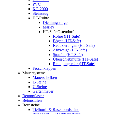
PVC
KG 2000
Steinzeug
HT-Rohre
Dichtungsringe
Marley
HT-Safe Ostendorf
Rohre (HT-Safe)
Bögen (HT-Safe)
Reduzierungen (HT-Safe)
Abzweige (HT-Safe)
Stopfen (HT-Safe)
Überschiebmuffe (HT-Safe)
Reinigungsrohr (HT-Safe)
Froschklappen
Mauersysteme
Mauerscheiben
L-Steine
U-Steine
Gartenmauer
Betonpflaster
Betonstufen
Bordsteine
Tiefbord- & Rasenbordsteine