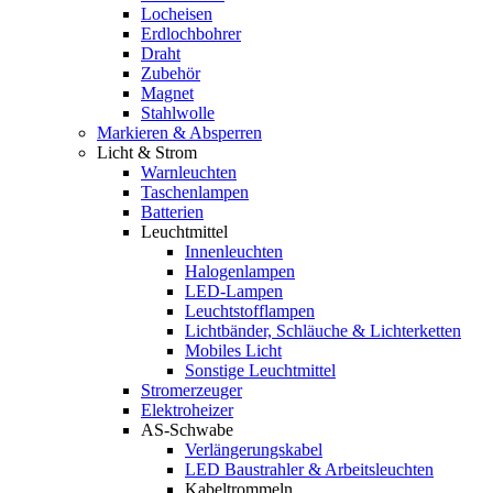
Locheisen
Erdlochbohrer
Draht
Zubehör
Magnet
Stahlwolle
Markieren & Absperren
Licht & Strom
Warnleuchten
Taschenlampen
Batterien
Leuchtmittel
Innenleuchten
Halogenlampen
LED-Lampen
Leuchtstofflampen
Lichtbänder, Schläuche & Lichterketten
Mobiles Licht
Sonstige Leuchtmittel
Stromerzeuger
Elektroheizer
AS-Schwabe
Verlängerungskabel
LED Baustrahler & Arbeitsleuchten
Kabeltrommeln