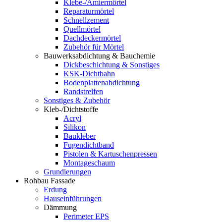
Klebe-/Amiermörtel
Reparaturmörtel
Schnellzement
Quellmörtel
Dachdeckermörtel
Zubehör für Mörtel
Bauwerksabdichtung & Bauchemie
Dickbeschichtung & Sonstiges
KSK-Dichtbahn
Bodenplattenabdichtung
Randstreifen
Sonstiges & Zubehör
Kleb-/Dichtstoffe
Acryl
Silikon
Baukleber
Fugendichtband
Pistolen & Kartuschenpressen
Montageschaum
Grundierungen
Rohbau Fassade
Erdung
Hauseinführungen
Dämmung
Perimeter EPS