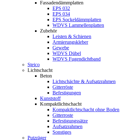
Fassadendämmplatten
EPS 032
EPS 034
EPS Sockeldämmplatten
WDVS Lammellenplatten
Zubehör
Leisten & Schienen
Armierungskleber
Gewebe
WDVS Dübel
WDVS Fugendichtband
Steico
Lichtschacht
Beton
Lichtschächte & Aufsatzrahmen
Gitterröste
Befestigungen
Kunststoff
Kompaktlichtschacht
Kompaktlichtschacht ohne Boden
Gitterroste
Befestigungssätze
Aufsatzrahmen
Sonstiges
Putzräger