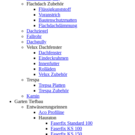
Flachdach Zubehör
Flüssigkunststoff
Voranstrich
Bautenschutzmatten
Flachdachdämmung
Dachziegel
Fallrohr
Dachgully
Velux Dachfenster
Dachfenster
Eindeckrahmen
Innenfutter
Rolläden
Velux Zubehör
Trespa
Trepsa Platten
Trespa Zubehör
Kamin
Garten Tiefbau
Entwässerungsrinnen
Aco Profiline
Hauraton
Faserfix Standard 100
Faserfix KS 100
Faserfix KS 150