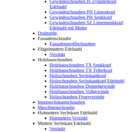
Gewindeschrauben IS Zylinderkopf
Edelstahl
Gewindeschrauben PH Linsenkopf
Gewindeschrauben PH Senkkopf
Gewindeschrauben SZ Linsensenkkopf
Edelstahl mit Mutter
Drahtstifte
Fassadenschraube
Fassadenprofilschrauben
Flügelmuttern Edelstahl
Verzinkt
Holzbauschrauben
Holzbauschrauben TX Senkkopf
Holzbauschrauben TX Tellerkopf
Holzschrauben Sechskantkopf
Holzschrauben Sechskantkopf Edelstahl
Holzbauschrauben Doppelgewinde
Holzbauschrauben Vollgewinde
Holzschrauben Feuerverzinkt
Innensechskantschrauben
Maschinenschraube
Hutmuttern Sechskant Edelstahl
Hutmuttern Verzinkt
Muttern Sechskant Edelstahl
Verzinkt