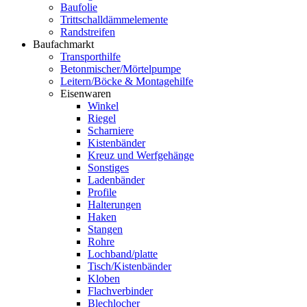
Baufolie
Trittschalldämmelemente
Randstreifen
Baufachmarkt
Transporthilfe
Betonmischer/Mörtelpumpe
Leitern/Böcke & Montagehilfe
Eisenwaren
Winkel
Riegel
Scharniere
Kistenbänder
Kreuz und Werfgehänge
Sonstiges
Ladenbänder
Profile
Halterungen
Haken
Stangen
Rohre
Lochband/platte
Tisch/Kistenbänder
Kloben
Flachverbinder
Blechlocher