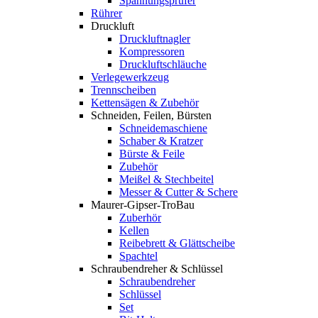
Spannungsprüfer
Rührer
Druckluft
Druckluftnagler
Kompressoren
Druckluftschläuche
Verlegewerkzeug
Trennscheiben
Kettensägen & Zubehör
Schneiden, Feilen, Bürsten
Schneidemaschiene
Schaber & Kratzer
Bürste & Feile
Zubehör
Meißel & Stechbeitel
Messer & Cutter & Schere
Maurer-Gipser-TroBau
Zuberhör
Kellen
Reibebrett & Glättscheibe
Spachtel
Schraubendreher & Schlüssel
Schraubendreher
Schlüssel
Set