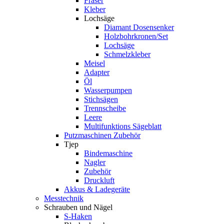
Fräser
Kleber
Lochsäge
Diamant Dosensenker
Holzbohrkronen/Set
Lochsäge
Schmelzkleber
Meisel
Adapter
Öl
Wasserpumpen
Stichsägen
Trennscheibe
Leere
Multifunktions Sägeblatt
Putzmaschinen Zubehör
Tjep
Bindemaschine
Nagler
Zubehör
Druckluft
Akkus & Ladegeräte
Messtechnik
Schrauben und Nägel
S-Haken