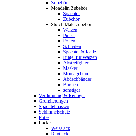
Zubehör
Mondelin Zubehör
Spachtel
Zubehör
Storch Malerzubehör
Walzen
Pinsel
Folien
Schleifen
Spachtel & Kelle
Bügel für Walzen
Abstreifgitter
Masker
Montageband
Abdeckbänder
Bürsten
sonstiges
Verdünnung & Reiniger
Grundierungen
Spachtelmassen
Schimmelschutz
Putze
Lacke
Weisslack
Buntlack