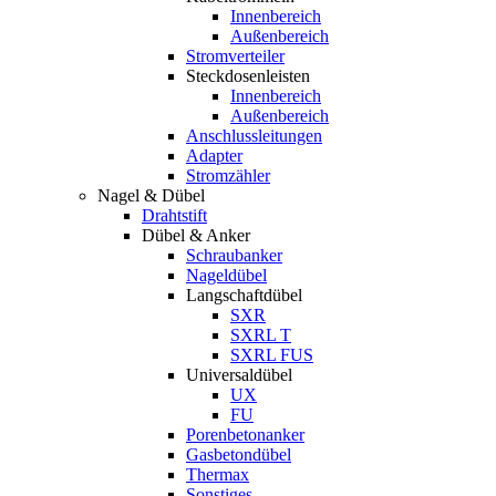
Innenbereich
Außenbereich
Stromverteiler
Steckdosenleisten
Innenbereich
Außenbereich
Anschlussleitungen
Adapter
Stromzähler
Nagel & Dübel
Drahtstift
Dübel & Anker
Schraubanker
Nageldübel
Langschaftdübel
SXR
SXRL T
SXRL FUS
Universaldübel
UX
FU
Porenbetonanker
Gasbetondübel
Thermax
Sonstiges