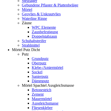
Stelzlager
Gebundene Pflaster & Plattenbeläge
Mörtel
Geovlies & Unkrautvlies
Waterline Rinne
Zäune
WPC Elemente
Zaunbefestigung
Doppelstabzaun
Schuhabstreifer
Strahlmittel
Mörtel Putz Dicht
Putz
Grundputz
Oberputz
Klebe-/Amiermörtel
Sockel
Sanierputz
Dämmputz
Mörtel Spachtel Ausgleichsmasse
Betonestrich
Zement
Mauermörtel
Ausgleichsmasse
Fliesenkleber