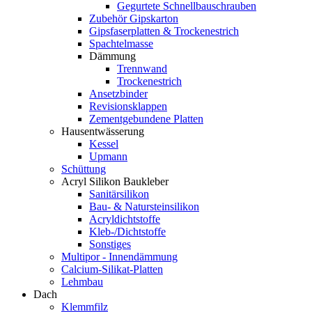
Gegurtete Schnellbauschrauben
Zubehör Gipskarton
Gipsfaserplatten & Trockenestrich
Spachtelmasse
Dämmung
Trennwand
Trockenestrich
Ansetzbinder
Revisionsklappen
Zementgebundene Platten
Hausentwässerung
Kessel
Upmann
Schüttung
Acryl Silikon Baukleber
Sanitärsilikon
Bau- & Natursteinsilikon
Acryldichtstoffe
Kleb-/Dichtstoffe
Sonstiges
Multipor - Innendämmung
Calcium-Silikat-Platten
Lehmbau
Dach
Klemmfilz