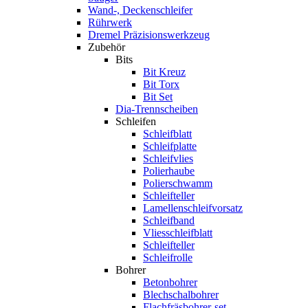
Wand-, Deckenschleifer
Rührwerk
Dremel Präzisionswerkzeug
Zubehör
Bits
Bit Kreuz
Bit Torx
Bit Set
Dia-Trennscheiben
Schleifen
Schleifblatt
Schleifplatte
Schleifvlies
Polierhaube
Polierschwamm
Schleifteller
Lamellenschleifvorsatz
Schleifband
Vliesschleifblatt
Schleifteller
Schleifrolle
Bohrer
Betonbohrer
Blechschalbohrer
Flachfräsbohrer-set