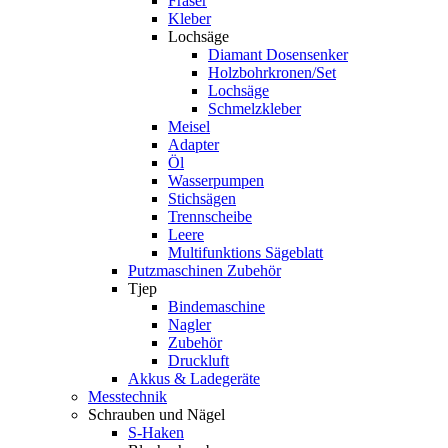
Fräser
Kleber
Lochsäge
Diamant Dosensenker
Holzbohrkronen/Set
Lochsäge
Schmelzkleber
Meisel
Adapter
Öl
Wasserpumpen
Stichsägen
Trennscheibe
Leere
Multifunktions Sägeblatt
Putzmaschinen Zubehör
Tjep
Bindemaschine
Nagler
Zubehör
Druckluft
Akkus & Ladegeräte
Messtechnik
Schrauben und Nägel
S-Haken