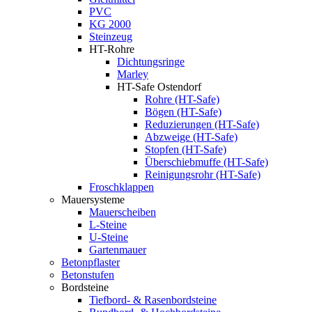
PVC
KG 2000
Steinzeug
HT-Rohre
Dichtungsringe
Marley
HT-Safe Ostendorf
Rohre (HT-Safe)
Bögen (HT-Safe)
Reduzierungen (HT-Safe)
Abzweige (HT-Safe)
Stopfen (HT-Safe)
Überschiebmuffe (HT-Safe)
Reinigungsrohr (HT-Safe)
Froschklappen
Mauersysteme
Mauerscheiben
L-Steine
U-Steine
Gartenmauer
Betonpflaster
Betonstufen
Bordsteine
Tiefbord- & Rasenbordsteine