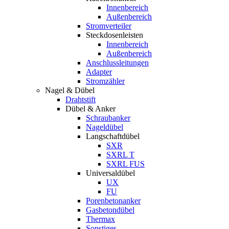
Innenbereich
Außenbereich
Stromverteiler
Steckdosenleisten
Innenbereich
Außenbereich
Anschlussleitungen
Adapter
Stromzähler
Nagel & Dübel
Drahtstift
Dübel & Anker
Schraubanker
Nageldübel
Langschaftdübel
SXR
SXRL T
SXRL FUS
Universaldübel
UX
FU
Porenbetonanker
Gasbetondübel
Thermax
Sonstiges