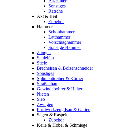
Bit-Halter
Sonstiges
Ratsche
Axt & Beil
Zubehör
Hammer
Schonhammer
Latthammer
Vorschlaghammer
Sonstige Hammer
Zangen
Schleifen
Stiele
Brecheisen & Bolzenschneider
Sonstiges
Splintenttreiber & Körner
Straßenbau
Gewindebohrer & Halter
Nieten
Sieb
Zwingen
Profiwerkzeug Bau & Garten
Sägen & Raspeln
Zubehör
Keile & Hobel & Schmiege