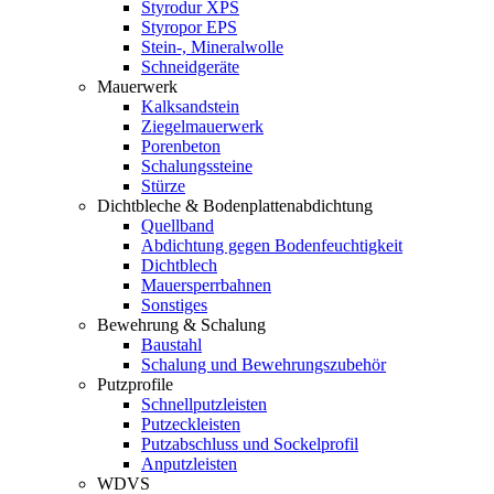
Styrodur XPS
Styropor EPS
Stein-, Mineralwolle
Schneidgeräte
Mauerwerk
Kalksandstein
Ziegelmauerwerk
Porenbeton
Schalungssteine
Stürze
Dichtbleche & Bodenplattenabdichtung
Quellband
Abdichtung gegen Bodenfeuchtigkeit
Dichtblech
Mauersperrbahnen
Sonstiges
Bewehrung & Schalung
Baustahl
Schalung und Bewehrungszubehör
Putzprofile
Schnellputzleisten
Putzeckleisten
Putzabschluss und Sockelprofil
Anputzleisten
WDVS