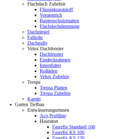
Flachdach Zubehör
Flüssigkunststoff
Voranstrich
Bautenschutzmatten
Flachdachdämmung
Dachziegel
Fallrohr
Dachgully
Velux Dachfenster
Dachfenster
Eindeckrahmen
Innenfutter
Rolläden
Velux Zubehör
Trespa
Trepsa Platten
Trespa Zubehör
Kamin
Garten Tiefbau
Entwässerungsrinnen
Aco Profiline
Hauraton
Faserfix Standard 100
Faserfix KS 100
Faserfix KS 150