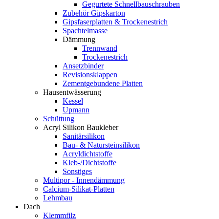
Gegurtete Schnellbauschrauben
Zubehör Gipskarton
Gipsfaserplatten & Trockenestrich
Spachtelmasse
Dämmung
Trennwand
Trockenestrich
Ansetzbinder
Revisionsklappen
Zementgebundene Platten
Hausentwässerung
Kessel
Upmann
Schüttung
Acryl Silikon Baukleber
Sanitärsilikon
Bau- & Natursteinsilikon
Acryldichtstoffe
Kleb-/Dichtstoffe
Sonstiges
Multipor - Innendämmung
Calcium-Silikat-Platten
Lehmbau
Dach
Klemmfilz