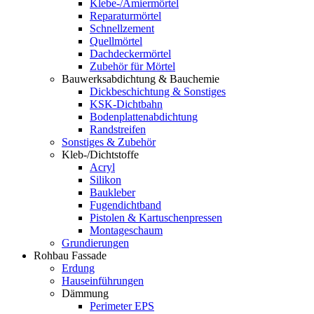
Klebe-/Amiermörtel
Reparaturmörtel
Schnellzement
Quellmörtel
Dachdeckermörtel
Zubehör für Mörtel
Bauwerksabdichtung & Bauchemie
Dickbeschichtung & Sonstiges
KSK-Dichtbahn
Bodenplattenabdichtung
Randstreifen
Sonstiges & Zubehör
Kleb-/Dichtstoffe
Acryl
Silikon
Baukleber
Fugendichtband
Pistolen & Kartuschenpressen
Montageschaum
Grundierungen
Rohbau Fassade
Erdung
Hauseinführungen
Dämmung
Perimeter EPS