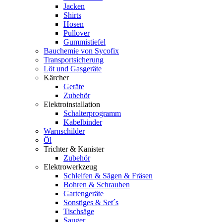
Jacken
Shirts
Hosen
Pullover
Gummistiefel
Bauchemie von Sycofix
Transportsicherung
Löt und Gasgeräte
Kärcher
Geräte
Zubehör
Elektroinstallation
Schalterprogramm
Kabelbinder
Warnschilder
Öl
Trichter & Kanister
Zubehör
Elektrowerkzeug
Schleifen & Sägen & Fräsen
Bohren & Schrauben
Gartengeräte
Sonstiges & Set´s
Tischsäge
Sauger