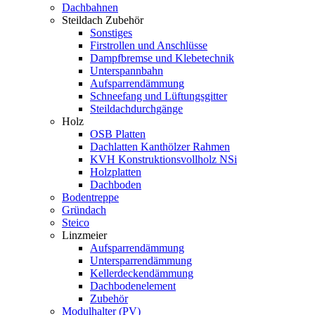
Dachbahnen
Steildach Zubehör
Sonstiges
Firstrollen und Anschlüsse
Dampfbremse und Klebetechnik
Unterspannbahn
Aufsparrendämmung
Schneefang und Lüftungsgitter
Steildachdurchgänge
Holz
OSB Platten
Dachlatten Kanthölzer Rahmen
KVH Konstruktionsvollholz NSi
Holzplatten
Dachboden
Bodentreppe
Gründach
Steico
Linzmeier
Aufsparrendämmung
Untersparrendämmung
Kellerdeckendämmung
Dachbodenelement
Zubehör
Modulhalter (PV)