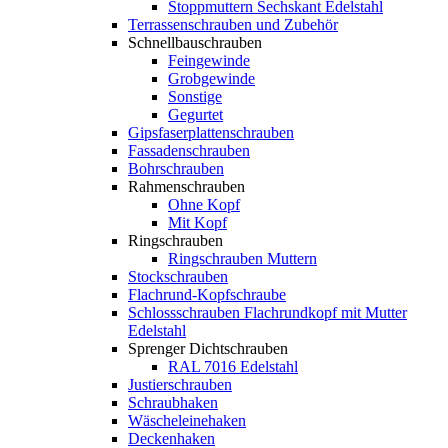
Stoppmuttern Sechskant Edelstahl
Terrassenschrauben und Zubehör
Schnellbauschrauben
Feingewinde
Grobgewinde
Sonstige
Gegurtet
Gipsfaserplattenschrauben
Fassadenschrauben
Bohrschrauben
Rahmenschrauben
Ohne Kopf
Mit Kopf
Ringschrauben
Ringschrauben Muttern
Stockschrauben
Flachrund-Kopfschraube
Schlossschrauben Flachrundkopf mit Mutter
Edelstahl
Sprenger Dichtschrauben
RAL 7016 Edelstahl
Justierschrauben
Schraubhaken
Wäscheleinehaken
Deckenhaken