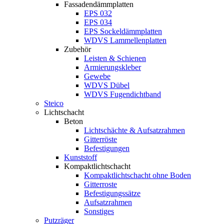
Fassadendämmplatten
EPS 032
EPS 034
EPS Sockeldämmplatten
WDVS Lammellenplatten
Zubehör
Leisten & Schienen
Armierungskleber
Gewebe
WDVS Dübel
WDVS Fugendichtband
Steico
Lichtschacht
Beton
Lichtschächte & Aufsatzrahmen
Gitterröste
Befestigungen
Kunststoff
Kompaktlichtschacht
Kompaktlichtschacht ohne Boden
Gitterroste
Befestigungssätze
Aufsatzrahmen
Sonstiges
Putzräger