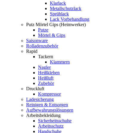
Klarlack
Metallschutzlack
Sprühlack
Lack Vorbehandlung
Putz Mörtel Gips (Heimwerker)
Putze
Mörtel & Gips
Saisonware
Rolladenzubehör
Rapid
Tackern
Klammern
Nagler
Heißkleben
Heißluft
Zubehör
Druckluft
Kompressor
Ladesicherung
Reinigen & Entsorgen
Aufbewahrungslösungen
Arbeitsbekleidung
Sicherheitsschuhe
Arbeitsschutz
Handschuhe