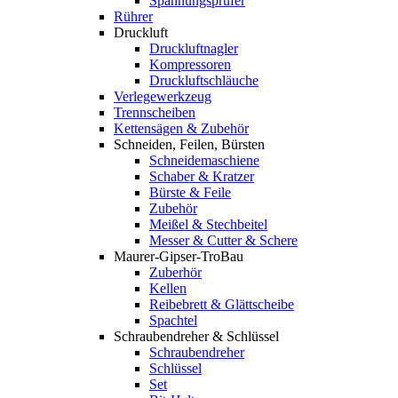
Spannungsprüfer
Rührer
Druckluft
Druckluftnagler
Kompressoren
Druckluftschläuche
Verlegewerkzeug
Trennscheiben
Kettensägen & Zubehör
Schneiden, Feilen, Bürsten
Schneidemaschiene
Schaber & Kratzer
Bürste & Feile
Zubehör
Meißel & Stechbeitel
Messer & Cutter & Schere
Maurer-Gipser-TroBau
Zuberhör
Kellen
Reibebrett & Glättscheibe
Spachtel
Schraubendreher & Schlüssel
Schraubendreher
Schlüssel
Set