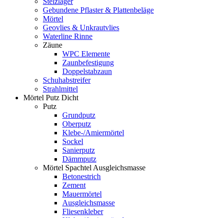
Stelzlager
Gebundene Pflaster & Plattenbeläge
Mörtel
Geovlies & Unkrautvlies
Waterline Rinne
Zäune
WPC Elemente
Zaunbefestigung
Doppelstabzaun
Schuhabstreifer
Strahlmittel
Mörtel Putz Dicht
Putz
Grundputz
Oberputz
Klebe-/Amiermörtel
Sockel
Sanierputz
Dämmputz
Mörtel Spachtel Ausgleichsmasse
Betonestrich
Zement
Mauermörtel
Ausgleichsmasse
Fliesenkleber