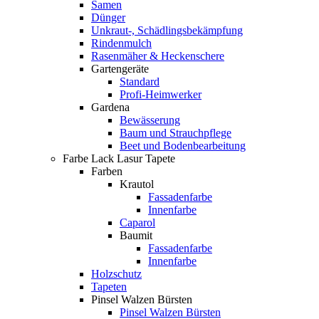
Samen
Dünger
Unkraut-, Schädlingsbekämpfung
Rindenmulch
Rasenmäher & Heckenschere
Gartengeräte
Standard
Profi-Heimwerker
Gardena
Bewässerung
Baum und Strauchpflege
Beet und Bodenbearbeitung
Farbe Lack Lasur Tapete
Farben
Krautol
Fassadenfarbe
Innenfarbe
Caparol
Baumit
Fassadenfarbe
Innenfarbe
Holzschutz
Tapeten
Pinsel Walzen Bürsten
Pinsel Walzen Bürsten