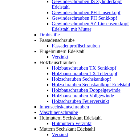
Gewindeschrauben IS Zylinderkopf
Edelstahl
Gewindeschrauben PH Linsenkopf
Gewindeschrauben PH Senkkopf
Gewindeschrauben SZ Linsensenkkopf
Edelstahl mit Mutter
Drahtstifte
Fassadenschraube
Fassadenprofilschrauben
Flügelmuttern Edelstahl
Verzinkt
Holzbauschrauben
Holzbauschrauben TX Senkkopf
Holzbauschrauben TX Tellerkopf
Holzschrauben Sechskantkopf
Holzschrauben Sechskantkopf Edelstahl
Holzbauschrauben Doppelgewinde
Holzbauschrauben Vollgewinde
Holzschrauben Feuerverzinkt
Innensechskantschrauben
Maschinenschraube
Hutmuttern Sechskant Edelstahl
Hutmuttern Verzinkt
Muttern Sechskant Edelstahl
Verzinkt