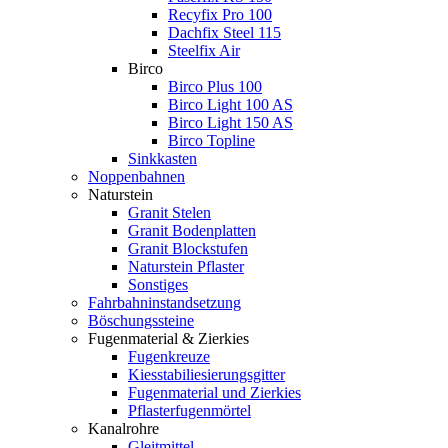
Recyfix Pro 100
Dachfix Steel 115
Steelfix Air
Birco
Birco Plus 100
Birco Light 100 AS
Birco Light 150 AS
Birco Topline
Sinkkasten
Noppenbahnen
Naturstein
Granit Stelen
Granit Bodenplatten
Granit Blockstufen
Naturstein Pflaster
Sonstiges
Fahrbahninstandsetzung
Böschungssteine
Fugenmaterial & Zierkies
Fugenkreuze
Kiesstabiliesierungsgitter
Fugenmaterial und Zierkies
Pflasterfugenmörtel
Kanalrohre
Gleitmittel