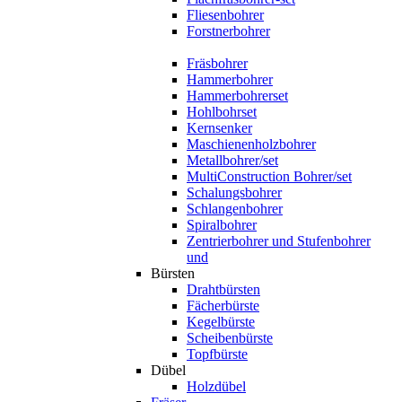
Fliesenbohrer
Forstnerbohrer
Fräsbohrer
Hammerbohrer
Hammerbohrerset
Hohlbohrset
Kernsenker
Maschienenholzbohrer
Metallbohrer/set
MultiConstruction Bohrer/set
Schalungsbohrer
Schlangenbohrer
Spiralbohrer
Zentrierbohrer und Stufenbohrer
und
Bürsten
Drahtbürsten
Fächerbürste
Kegelbürste
Scheibenbürste
Topfbürste
Dübel
Holzdübel