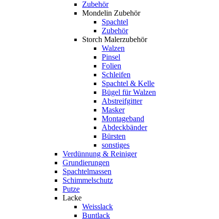
Zubehör
Mondelin Zubehör
Spachtel
Zubehör
Storch Malerzubehör
Walzen
Pinsel
Folien
Schleifen
Spachtel & Kelle
Bügel für Walzen
Abstreifgitter
Masker
Montageband
Abdeckbänder
Bürsten
sonstiges
Verdünnung & Reiniger
Grundierungen
Spachtelmassen
Schimmelschutz
Putze
Lacke
Weisslack
Buntlack