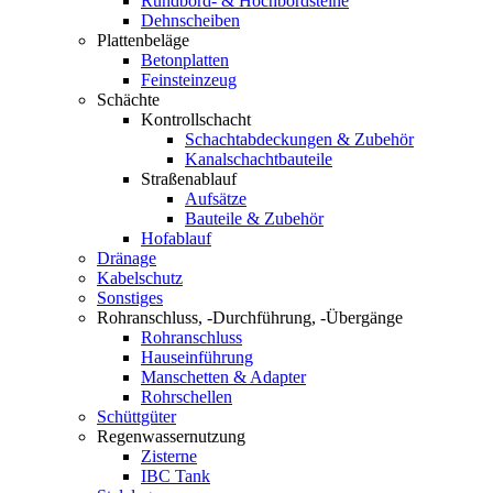
Rundbord- & Hochbordsteine
Dehnscheiben
Plattenbeläge
Betonplatten
Feinsteinzeug
Schächte
Kontrollschacht
Schachtabdeckungen & Zubehör
Kanalschachtbauteile
Straßenablauf
Aufsätze
Bauteile & Zubehör
Hofablauf
Dränage
Kabelschutz
Sonstiges
Rohranschluss, -Durchführung, -Übergänge
Rohranschluss
Hauseinführung
Manschetten & Adapter
Rohrschellen
Schüttgüter
Regenwassernutzung
Zisterne
IBC Tank