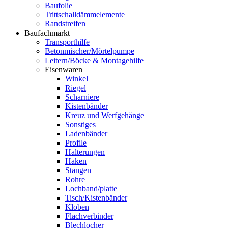
Baufolie
Trittschalldämmelemente
Randstreifen
Baufachmarkt
Transporthilfe
Betonmischer/Mörtelpumpe
Leitern/Böcke & Montagehilfe
Eisenwaren
Winkel
Riegel
Scharniere
Kistenbänder
Kreuz und Werfgehänge
Sonstiges
Ladenbänder
Profile
Halterungen
Haken
Stangen
Rohre
Lochband/platte
Tisch/Kistenbänder
Kloben
Flachverbinder
Blechlocher