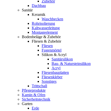
Zubehör
Dachbau
Sanitär
Keramik
Waschbecken
Rohrisolierung
Kaltwasserleitung
Montageelement
Bodenbeläge & Zubehör
Fliesen & Zubehör
Fliesen
Fugenmörtel
Silikon & Acryl
Sanitärsilikon
Bau- & Natursteinsilikon
Acryl
Fliesenbauplatten
Fliesenkleber
Sonstiges
Trittschall
Pflegeprodukte
Kamin & Ofen
Sicherheitstechnik
Garten
Erde