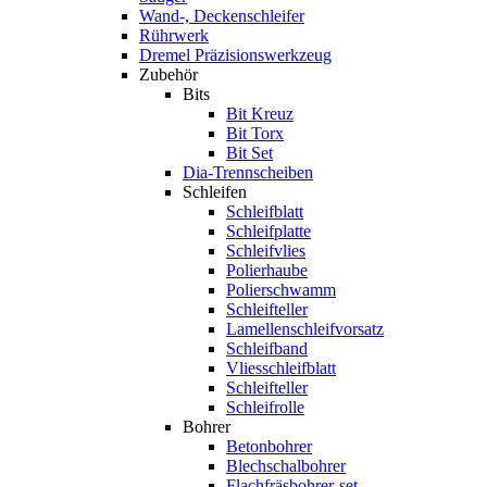
Wand-, Deckenschleifer
Rührwerk
Dremel Präzisionswerkzeug
Zubehör
Bits
Bit Kreuz
Bit Torx
Bit Set
Dia-Trennscheiben
Schleifen
Schleifblatt
Schleifplatte
Schleifvlies
Polierhaube
Polierschwamm
Schleifteller
Lamellenschleifvorsatz
Schleifband
Vliesschleifblatt
Schleifteller
Schleifrolle
Bohrer
Betonbohrer
Blechschalbohrer
Flachfräsbohrer-set