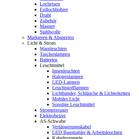
Locheisen
Erdlochbohrer
Draht
Zubehör
Magnet
Stahlwolle
Markieren & Absperren
Licht & Strom
Warnleuchten
Taschenlampen
Batterien
Leuchtmittel
Innenleuchten
Halogenlampen
LED-Lampen
Leuchtstofflampen
Lichtbänder, Schläuche & Lichterketten
Mobiles Licht
Sonstige Leuchtmittel
Stromerzeuger
Elektroheizer
AS-Schwabe
Verlängerungskabel
LED Baustrahler & Arbeitsleuchten
Kabeltrommeln