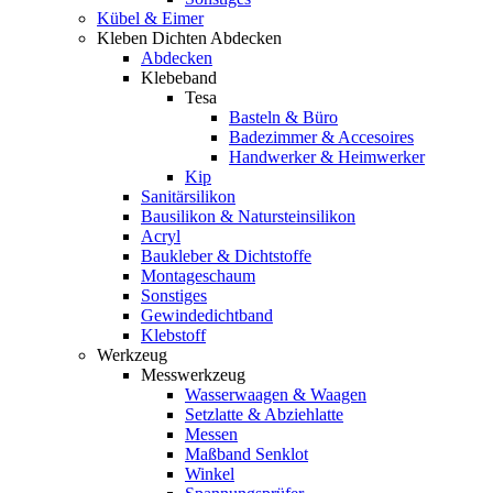
Kübel & Eimer
Kleben Dichten Abdecken
Abdecken
Klebeband
Tesa
Basteln & Büro
Badezimmer & Accesoires
Handwerker & Heimwerker
Kip
Sanitärsilikon
Bausilikon & Natursteinsilikon
Acryl
Baukleber & Dichtstoffe
Montageschaum
Sonstiges
Gewindedichtband
Klebstoff
Werkzeug
Messwerkzeug
Wasserwaagen & Waagen
Setzlatte & Abziehlatte
Messen
Maßband Senklot
Winkel