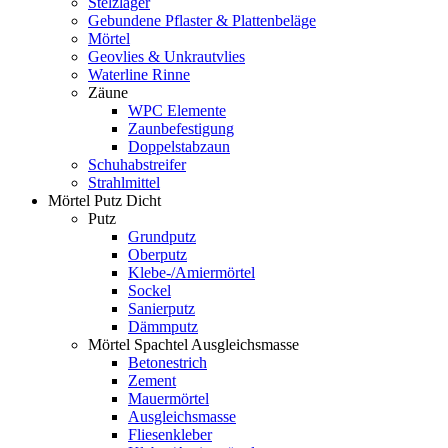
Stelzlager
Gebundene Pflaster & Plattenbeläge
Mörtel
Geovlies & Unkrautvlies
Waterline Rinne
Zäune
WPC Elemente
Zaunbefestigung
Doppelstabzaun
Schuhabstreifer
Strahlmittel
Mörtel Putz Dicht
Putz
Grundputz
Oberputz
Klebe-/Amiermörtel
Sockel
Sanierputz
Dämmputz
Mörtel Spachtel Ausgleichsmasse
Betonestrich
Zement
Mauermörtel
Ausgleichsmasse
Fliesenkleber