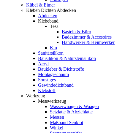
Kübel & Eimer
Kleben Dichten Abdecken
Abdecken
Klebeband
Tesa
Basteln & Büro
Badezimmer & Accesoires
Handwerker & Heimwerker
Kip
Sanitärsilikon
Bausilikon & Natursteinsilikon
Acryl
Baukleber & Dichtstoffe
Montageschaum
Sonstiges
Gewindedichtband
Klebstoff
Werkzeug
Messwerkzeug
Wasserwaagen & Waagen
Setzlatte & Abziehlatte
Messen
Maßband Senklot
Winkel