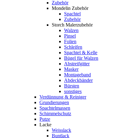
Zubehör
Mondelin Zubehör
Spachtel
Zubehör
Storch Malerzubehör
Walzen
Pinsel
Folien
Schleifen
Spachtel & Kelle
Bügel für Walzen
Abstreifgitter
Masker
Montageband
Abdeckbänder
Bürsten
sonstiges
Verdünnung & Reiniger
Grundierungen
Spachtelmassen
Schimmelschutz
Putze
Lacke
Weisslack
Buntlack