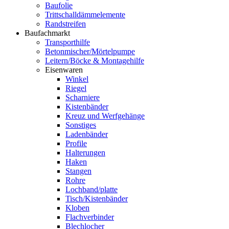
Baufolie
Trittschalldämmelemente
Randstreifen
Baufachmarkt
Transporthilfe
Betonmischer/Mörtelpumpe
Leitern/Böcke & Montagehilfe
Eisenwaren
Winkel
Riegel
Scharniere
Kistenbänder
Kreuz und Werfgehänge
Sonstiges
Ladenbänder
Profile
Halterungen
Haken
Stangen
Rohre
Lochband/platte
Tisch/Kistenbänder
Kloben
Flachverbinder
Blechlocher