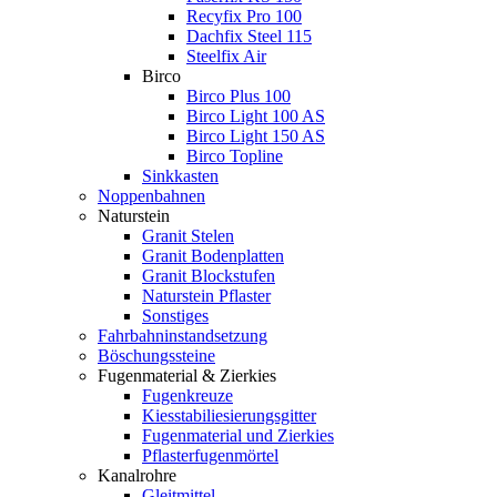
Recyfix Pro 100
Dachfix Steel 115
Steelfix Air
Birco
Birco Plus 100
Birco Light 100 AS
Birco Light 150 AS
Birco Topline
Sinkkasten
Noppenbahnen
Naturstein
Granit Stelen
Granit Bodenplatten
Granit Blockstufen
Naturstein Pflaster
Sonstiges
Fahrbahninstandsetzung
Böschungssteine
Fugenmaterial & Zierkies
Fugenkreuze
Kiesstabiliesierungsgitter
Fugenmaterial und Zierkies
Pflasterfugenmörtel
Kanalrohre
Gleitmittel