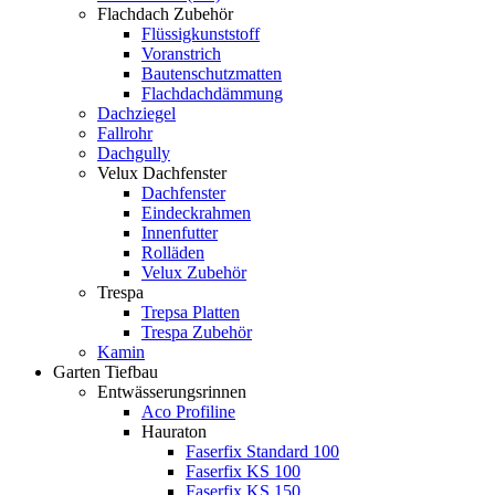
Flachdach Zubehör
Flüssigkunststoff
Voranstrich
Bautenschutzmatten
Flachdachdämmung
Dachziegel
Fallrohr
Dachgully
Velux Dachfenster
Dachfenster
Eindeckrahmen
Innenfutter
Rolläden
Velux Zubehör
Trespa
Trepsa Platten
Trespa Zubehör
Kamin
Garten Tiefbau
Entwässerungsrinnen
Aco Profiline
Hauraton
Faserfix Standard 100
Faserfix KS 100
Faserfix KS 150