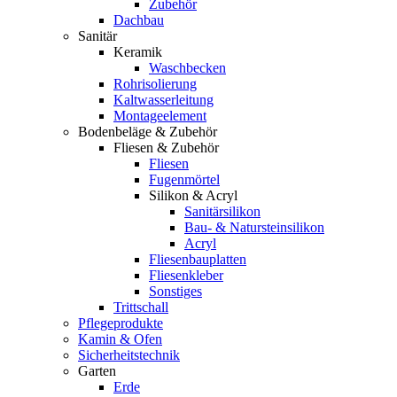
Zubehör
Dachbau
Sanitär
Keramik
Waschbecken
Rohrisolierung
Kaltwasserleitung
Montageelement
Bodenbeläge & Zubehör
Fliesen & Zubehör
Fliesen
Fugenmörtel
Silikon & Acryl
Sanitärsilikon
Bau- & Natursteinsilikon
Acryl
Fliesenbauplatten
Fliesenkleber
Sonstiges
Trittschall
Pflegeprodukte
Kamin & Ofen
Sicherheitstechnik
Garten
Erde