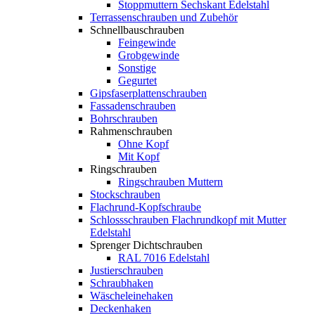
Stoppmuttern Sechskant Edelstahl
Terrassenschrauben und Zubehör
Schnellbauschrauben
Feingewinde
Grobgewinde
Sonstige
Gegurtet
Gipsfaserplattenschrauben
Fassadenschrauben
Bohrschrauben
Rahmenschrauben
Ohne Kopf
Mit Kopf
Ringschrauben
Ringschrauben Muttern
Stockschrauben
Flachrund-Kopfschraube
Schlossschrauben Flachrundkopf mit Mutter
Edelstahl
Sprenger Dichtschrauben
RAL 7016 Edelstahl
Justierschrauben
Schraubhaken
Wäscheleinehaken
Deckenhaken