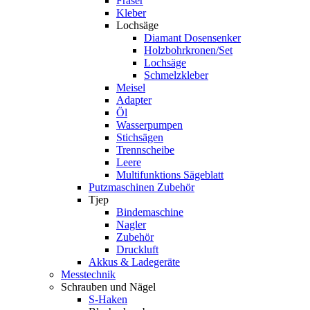
Fräser
Kleber
Lochsäge
Diamant Dosensenker
Holzbohrkronen/Set
Lochsäge
Schmelzkleber
Meisel
Adapter
Öl
Wasserpumpen
Stichsägen
Trennscheibe
Leere
Multifunktions Sägeblatt
Putzmaschinen Zubehör
Tjep
Bindemaschine
Nagler
Zubehör
Druckluft
Akkus & Ladegeräte
Messtechnik
Schrauben und Nägel
S-Haken