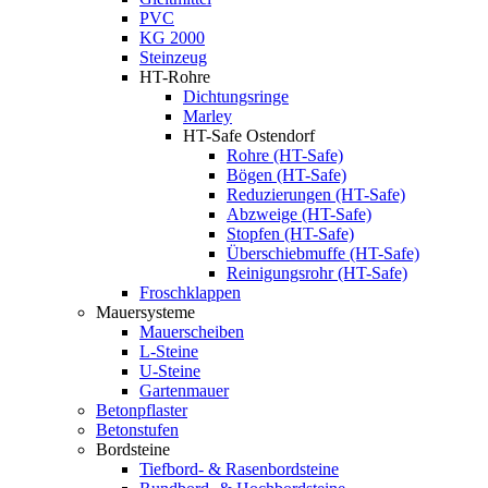
PVC
KG 2000
Steinzeug
HT-Rohre
Dichtungsringe
Marley
HT-Safe Ostendorf
Rohre (HT-Safe)
Bögen (HT-Safe)
Reduzierungen (HT-Safe)
Abzweige (HT-Safe)
Stopfen (HT-Safe)
Überschiebmuffe (HT-Safe)
Reinigungsrohr (HT-Safe)
Froschklappen
Mauersysteme
Mauerscheiben
L-Steine
U-Steine
Gartenmauer
Betonpflaster
Betonstufen
Bordsteine
Tiefbord- & Rasenbordsteine