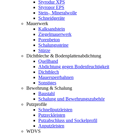
Styrodur XPS
Styropor EPS
Stein-, Mineralwolle
Schneidgeräte
Mauerwerk
Kalksandstein
Ziegelmauerwerk
Porenbeton
Schalungssteine
Stürze
Dichtbleche & Bodenplattenabdichtung
Quellband
Abdichtung gegen Bodenfeuchtigkeit
Dichtblech
Mauersperrbahnen
Sonstiges
Bewehrung & Schalung
Baustahl
Schalung und Bewehrungszubehör
Putzprofile
Schnellputzleisten
Putzeckleisten
Putzabschluss und Sockelprofil
Anputzleisten
WDVS