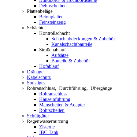
Rundbord- & Hochbordsteine
Dehnscheiben
Plattenbeläge
Betonplatten
Feinsteinzeug
Schächte
Kontrollschacht
Schachtabdeckungen & Zubehör
Kanalschachtbauteile
Straßenablauf
Aufsätze
Bauteile & Zubehör
Hofablauf
Dränage
Kabelschutz
Sonstiges
Rohranschluss, -Durchführung, -Übergänge
Rohranschluss
Hauseinführung
Manschetten & Adapter
Rohrschellen
Schüttgüter
Regenwassernutzung
Zisterne
IBC Tank