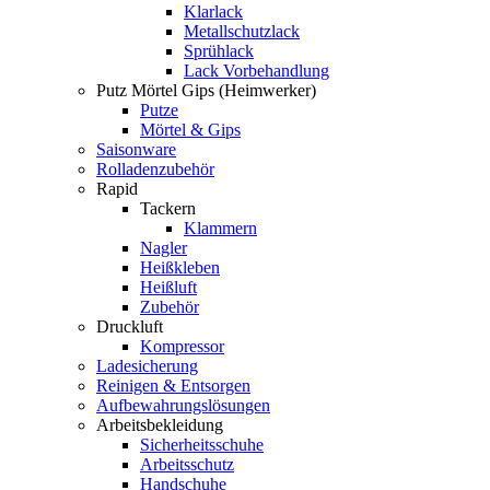
Klarlack
Metallschutzlack
Sprühlack
Lack Vorbehandlung
Putz Mörtel Gips (Heimwerker)
Putze
Mörtel & Gips
Saisonware
Rolladenzubehör
Rapid
Tackern
Klammern
Nagler
Heißkleben
Heißluft
Zubehör
Druckluft
Kompressor
Ladesicherung
Reinigen & Entsorgen
Aufbewahrungslösungen
Arbeitsbekleidung
Sicherheitsschuhe
Arbeitsschutz
Handschuhe