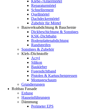
Klebe-/Amiermörtel
Reparaturmörtel
Schnellzement
Quellmörtel
Dachdeckermörtel
Zubehör für Mörtel
Bauwerksabdichtung & Bauchemie
Dickbeschichtung & Sonstiges
KSK-Dichtbahn
Bodenplattenabdichtung
Randstreifen
Sonstiges & Zubehör
Kleb-/Dichtstoffe
Acryl
Silikon
Baukleber
Fugendichtband
Pistolen & Kartuschenpressen
Montageschaum
Grundierungen
Rohbau Fassade
Erdung
Hauseinführungen
Dämmung
Perimeter EPS