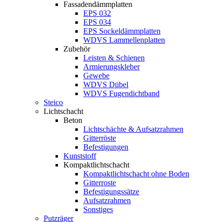
Fassadendämmplatten
EPS 032
EPS 034
EPS Sockeldämmplatten
WDVS Lammellenplatten
Zubehör
Leisten & Schienen
Armierungskleber
Gewebe
WDVS Dübel
WDVS Fugendichtband
Steico
Lichtschacht
Beton
Lichtschächte & Aufsatzrahmen
Gitterröste
Befestigungen
Kunststoff
Kompaktlichtschacht
Kompaktlichtschacht ohne Boden
Gitterroste
Befestigungssätze
Aufsatzrahmen
Sonstiges
Putzräger