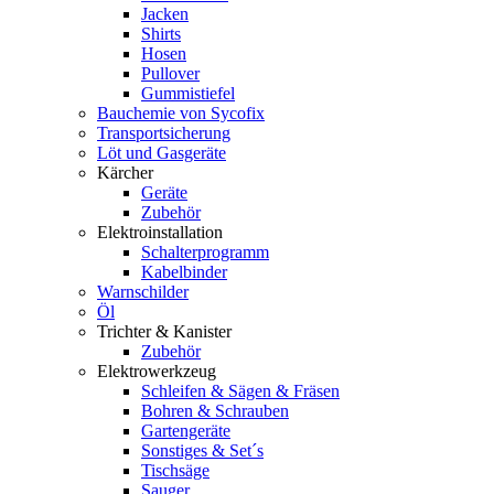
Jacken
Shirts
Hosen
Pullover
Gummistiefel
Bauchemie von Sycofix
Transportsicherung
Löt und Gasgeräte
Kärcher
Geräte
Zubehör
Elektroinstallation
Schalterprogramm
Kabelbinder
Warnschilder
Öl
Trichter & Kanister
Zubehör
Elektrowerkzeug
Schleifen & Sägen & Fräsen
Bohren & Schrauben
Gartengeräte
Sonstiges & Set´s
Tischsäge
Sauger