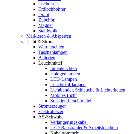
Locheisen
Erdlochbohrer
Draht
Zubehör
Magnet
Stahlwolle
Markieren & Absperren
Licht & Strom
Warnleuchten
Taschenlampen
Batterien
Leuchtmittel
Innenleuchten
Halogenlampen
LED-Lampen
Leuchtstofflampen
Lichtbänder, Schläuche & Lichterketten
Mobiles Licht
Sonstige Leuchtmittel
Stromerzeuger
Elektroheizer
AS-Schwabe
Verlängerungskabel
LED Baustrahler & Arbeitsleuchten
Kabeltrommeln