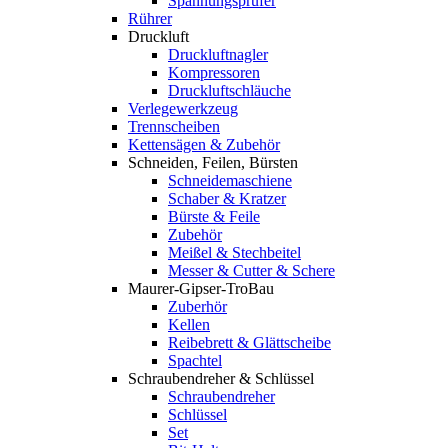
Spannungsprüfer
Rührer
Druckluft
Druckluftnagler
Kompressoren
Druckluftschläuche
Verlegewerkzeug
Trennscheiben
Kettensägen & Zubehör
Schneiden, Feilen, Bürsten
Schneidemaschiene
Schaber & Kratzer
Bürste & Feile
Zubehör
Meißel & Stechbeitel
Messer & Cutter & Schere
Maurer-Gipser-TroBau
Zuberhör
Kellen
Reibebrett & Glättscheibe
Spachtel
Schraubendreher & Schlüssel
Schraubendreher
Schlüssel
Set