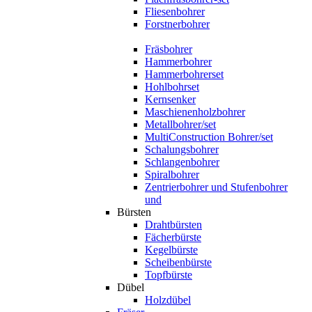
Fliesenbohrer
Forstnerbohrer
Fräsbohrer
Hammerbohrer
Hammerbohrerset
Hohlbohrset
Kernsenker
Maschienenholzbohrer
Metallbohrer/set
MultiConstruction Bohrer/set
Schalungsbohrer
Schlangenbohrer
Spiralbohrer
Zentrierbohrer und Stufenbohrer
und
Bürsten
Drahtbürsten
Fächerbürste
Kegelbürste
Scheibenbürste
Topfbürste
Dübel
Holzdübel