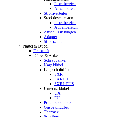
Innenbereich
Außenbereich
Stromverteiler
Steckdosenleisten
Innenbereich
Außenbereich
Anschlussleitungen
Adapter
Stromzähler
Nagel & Dübel
Drahtstift
Dübel & Anker
Schraubanker
Nageldübel
Langschaftdübel
SXR
SXRL T
SXRL FUS
Universaldübel
UX
FU
Porenbetonanker
Gasbetondübel
Thermax
Sonstiges