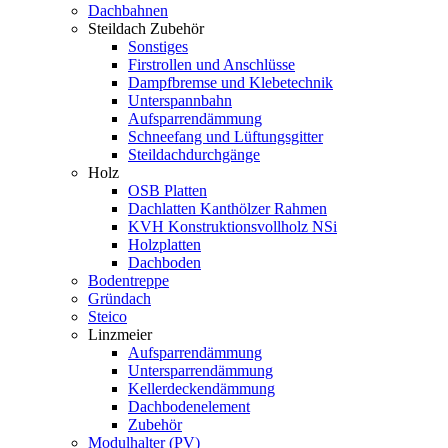
Dachbahnen
Steildach Zubehör
Sonstiges
Firstrollen und Anschlüsse
Dampfbremse und Klebetechnik
Unterspannbahn
Aufsparrendämmung
Schneefang und Lüftungsgitter
Steildachdurchgänge
Holz
OSB Platten
Dachlatten Kanthölzer Rahmen
KVH Konstruktionsvollholz NSi
Holzplatten
Dachboden
Bodentreppe
Gründach
Steico
Linzmeier
Aufsparrendämmung
Untersparrendämmung
Kellerdeckendämmung
Dachbodenelement
Zubehör
Modulhalter (PV)