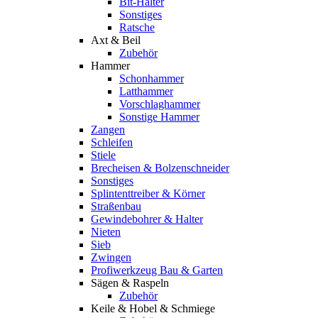
Bit-Halter
Sonstiges
Ratsche
Axt & Beil
Zubehör
Hammer
Schonhammer
Latthammer
Vorschlaghammer
Sonstige Hammer
Zangen
Schleifen
Stiele
Brecheisen & Bolzenschneider
Sonstiges
Splintenttreiber & Körner
Straßenbau
Gewindebohrer & Halter
Nieten
Sieb
Zwingen
Profiwerkzeug Bau & Garten
Sägen & Raspeln
Zubehör
Keile & Hobel & Schmiege