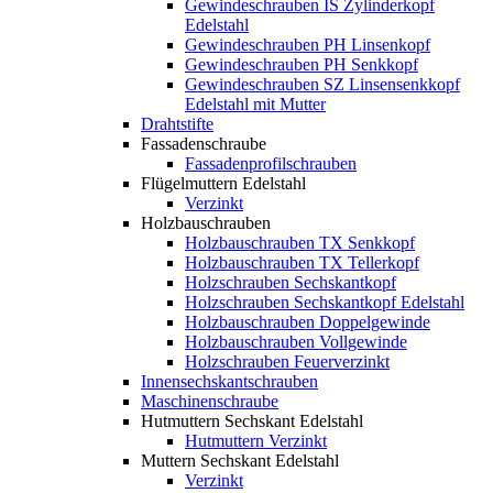
Gewindeschrauben IS Zylinderkopf
Edelstahl
Gewindeschrauben PH Linsenkopf
Gewindeschrauben PH Senkkopf
Gewindeschrauben SZ Linsensenkkopf
Edelstahl mit Mutter
Drahtstifte
Fassadenschraube
Fassadenprofilschrauben
Flügelmuttern Edelstahl
Verzinkt
Holzbauschrauben
Holzbauschrauben TX Senkkopf
Holzbauschrauben TX Tellerkopf
Holzschrauben Sechskantkopf
Holzschrauben Sechskantkopf Edelstahl
Holzbauschrauben Doppelgewinde
Holzbauschrauben Vollgewinde
Holzschrauben Feuerverzinkt
Innensechskantschrauben
Maschinenschraube
Hutmuttern Sechskant Edelstahl
Hutmuttern Verzinkt
Muttern Sechskant Edelstahl
Verzinkt