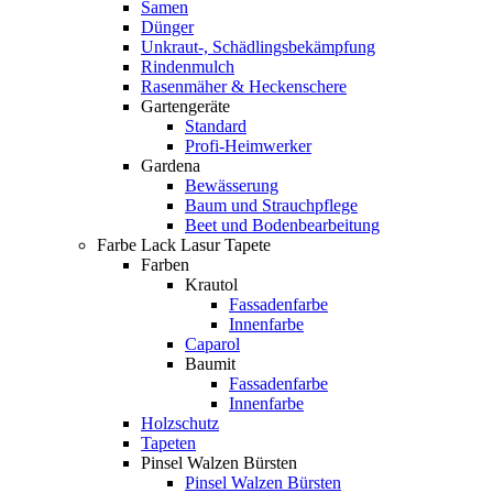
Samen
Dünger
Unkraut-, Schädlingsbekämpfung
Rindenmulch
Rasenmäher & Heckenschere
Gartengeräte
Standard
Profi-Heimwerker
Gardena
Bewässerung
Baum und Strauchpflege
Beet und Bodenbearbeitung
Farbe Lack Lasur Tapete
Farben
Krautol
Fassadenfarbe
Innenfarbe
Caparol
Baumit
Fassadenfarbe
Innenfarbe
Holzschutz
Tapeten
Pinsel Walzen Bürsten
Pinsel Walzen Bürsten