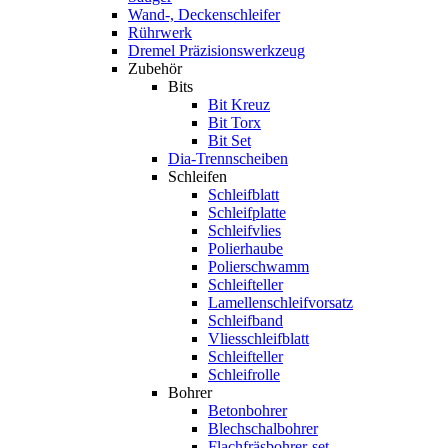
Wand-, Deckenschleifer
Rührwerk
Dremel Präzisionswerkzeug
Zubehör
Bits
Bit Kreuz
Bit Torx
Bit Set
Dia-Trennscheiben
Schleifen
Schleifblatt
Schleifplatte
Schleifvlies
Polierhaube
Polierschwamm
Schleifteller
Lamellenschleifvorsatz
Schleifband
Vliesschleifblatt
Schleifteller
Schleifrolle
Bohrer
Betonbohrer
Blechschalbohrer
Flachfräsbohrer-set