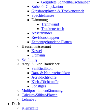
Gegurtete Schnellbauschrauben
Zubehör Gipskarton
Gipsfaserplatten & Trockenestrich
Spachtelmasse
Dämmung
Trennwand
Trockenestrich
Ansetzbinder
Revisionsklappen
Zementgebundene Platten
Hausentwässerung
Kessel
Upmann
Schüttung
Acryl Silikon Baukleber
Sanitärsilikon
Bau- & Natursteinsilikon
Acryldichtstoffe
Kleb-/Dichtstoffe
Sonstiges
Multipor - Innendämmung
Calcium-Silikat-Platten
Lehmbau
Dach
Klemmfilz