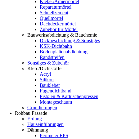
Klebe-/Amiermörtel
Reparaturmörtel
Schnellzement
Quellmörtel
Dachdeckermörtel
Zubehör für Mörtel
Bauwerksabdichtung & Bauchemie
Dickbeschichtung & Sonstiges
KSK-Dichtbahn
Bodenplattenabdichtung
Randstreifen
Sonstiges & Zubehör
Kleb-/Dichtstoffe
Acryl
Silikon
Baukleber
Fugendichtband
Pistolen & Kartuschenpressen
Montageschaum
Grundierungen
Rohbau Fassade
Erdung
Hauseinführungen
Dämmung
Perimeter EPS