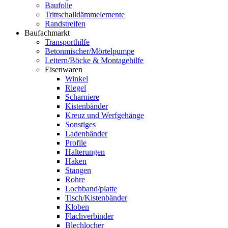
Baufolie
Trittschalldämmelemente
Randstreifen
Baufachmarkt
Transporthilfe
Betonmischer/Mörtelpumpe
Leitern/Böcke & Montagehilfe
Eisenwaren
Winkel
Riegel
Scharniere
Kistenbänder
Kreuz und Werfgehänge
Sonstiges
Ladenbänder
Profile
Halterungen
Haken
Stangen
Rohre
Lochband/platte
Tisch/Kistenbänder
Kloben
Flachverbinder
Blechlocher