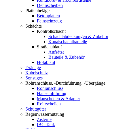
Rundbord- & Hochbordsteine
Dehnscheiben
Plattenbeläge
Betonplatten
Feinsteinzeug
Schächte
Kontrollschacht
Schachtabdeckungen & Zubehör
Kanalschachtbauteile
Straßenablauf
Aufsätze
Bauteile & Zubehör
Hofablauf
Dränage
Kabelschutz
Sonstiges
Rohranschluss, -Durchführung, -Übergänge
Rohranschluss
Hauseinführung
Manschetten & Adapter
Rohrschellen
Schüttgüter
Regenwassernutzung
Zisterne
IBC Tank