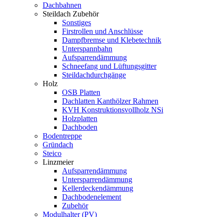
Dachbahnen
Steildach Zubehör
Sonstiges
Firstrollen und Anschlüsse
Dampfbremse und Klebetechnik
Unterspannbahn
Aufsparrendämmung
Schneefang und Lüftungsgitter
Steildachdurchgänge
Holz
OSB Platten
Dachlatten Kanthölzer Rahmen
KVH Konstruktionsvollholz NSi
Holzplatten
Dachboden
Bodentreppe
Gründach
Steico
Linzmeier
Aufsparrendämmung
Untersparrendämmung
Kellerdeckendämmung
Dachbodenelement
Zubehör
Modulhalter (PV)