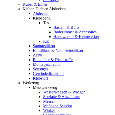
Kübel & Eimer
Kleben Dichten Abdecken
Abdecken
Klebeband
Tesa
Basteln & Büro
Badezimmer & Accesoires
Handwerker & Heimwerker
Kip
Sanitärsilikon
Bausilikon & Natursteinsilikon
Acryl
Baukleber & Dichtstoffe
Montageschaum
Sonstiges
Gewindedichtband
Klebstoff
Werkzeug
Messwerkzeug
Wasserwaagen & Waagen
Setzlatte & Abziehlatte
Messen
Maßband Senklot
Winkel