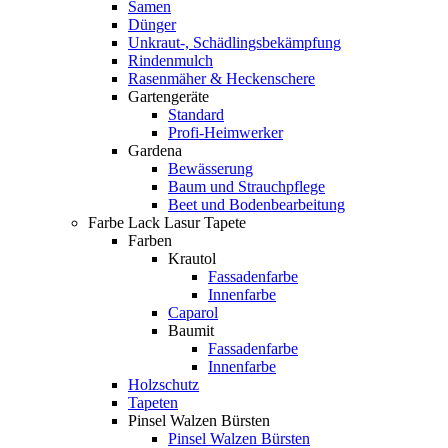
Samen
Dünger
Unkraut-, Schädlingsbekämpfung
Rindenmulch
Rasenmäher & Heckenschere
Gartengeräte
Standard
Profi-Heimwerker
Gardena
Bewässerung
Baum und Strauchpflege
Beet und Bodenbearbeitung
Farbe Lack Lasur Tapete
Farben
Krautol
Fassadenfarbe
Innenfarbe
Caparol
Baumit
Fassadenfarbe
Innenfarbe
Holzschutz
Tapeten
Pinsel Walzen Bürsten
Pinsel Walzen Bürsten