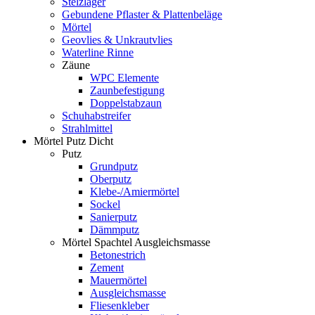
Stelzlager
Gebundene Pflaster & Plattenbeläge
Mörtel
Geovlies & Unkrautvlies
Waterline Rinne
Zäune
WPC Elemente
Zaunbefestigung
Doppelstabzaun
Schuhabstreifer
Strahlmittel
Mörtel Putz Dicht
Putz
Grundputz
Oberputz
Klebe-/Amiermörtel
Sockel
Sanierputz
Dämmputz
Mörtel Spachtel Ausgleichsmasse
Betonestrich
Zement
Mauermörtel
Ausgleichsmasse
Fliesenkleber