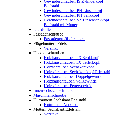
Gewindeschrauben IS Zylinderkopf
Edelstahl
Gewindeschrauben PH Linsenkopf
Gewindeschrauben PH Senkkopf
Gewindeschrauben SZ Linsensenkkopf
Edelstahl mit Mutter
Drahtstifte
Fassadenschraube
Fassadenprofilschrauben
Flügelmuttern Edelstahl
Verzinkt
Holzbauschrauben
Holzbauschrauben TX Senkkopf
Holzbauschrauben TX Tellerkopf
Holzschrauben Sechskantkopf
Holzschrauben Sechskantkopf Edelstahl
Holzbauschrauben Doppelgewinde
Holzbauschrauben Vollgewinde
Holzschrauben Feuerverzinkt
Innensechskantschrauben
Maschinenschraube
Hutmuttern Sechskant Edelstahl
Hutmuttern Verzinkt
Muttern Sechskant Edelstahl
Verzinkt