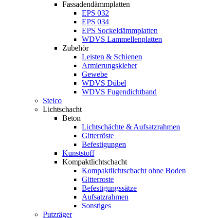
Fassadendämmplatten
EPS 032
EPS 034
EPS Sockeldämmplatten
WDVS Lammellenplatten
Zubehör
Leisten & Schienen
Armierungskleber
Gewebe
WDVS Dübel
WDVS Fugendichtband
Steico
Lichtschacht
Beton
Lichtschächte & Aufsatzrahmen
Gitterröste
Befestigungen
Kunststoff
Kompaktlichtschacht
Kompaktlichtschacht ohne Boden
Gitterroste
Befestigungssätze
Aufsatzrahmen
Sonstiges
Putzräger