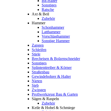
Bit-Halter
Sonstiges
Ratsche
Axt & Beil
Zubehör
Hammer
Schonhammer
Latthammer
Vorschlaghammer
Sonstige Hammer
Zangen
Schleifen
Stiele
Brecheisen & Bolzenschneider
Sonstiges
Splintenttreiber & Körner
Straßenbau
Gewindebohrer & Halter
Nieten
Sieb
Zwingen
Profiwerkzeug Bau & Garten
Sägen & Raspeln
Zubehör
Keile & Hobel & Schmiege