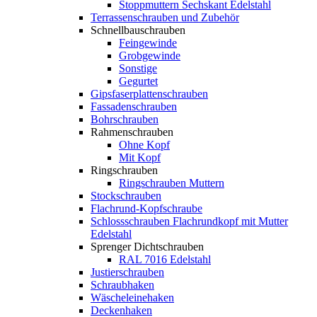
Stoppmuttern Sechskant Edelstahl
Terrassenschrauben und Zubehör
Schnellbauschrauben
Feingewinde
Grobgewinde
Sonstige
Gegurtet
Gipsfaserplattenschrauben
Fassadenschrauben
Bohrschrauben
Rahmenschrauben
Ohne Kopf
Mit Kopf
Ringschrauben
Ringschrauben Muttern
Stockschrauben
Flachrund-Kopfschraube
Schlossschrauben Flachrundkopf mit Mutter
Edelstahl
Sprenger Dichtschrauben
RAL 7016 Edelstahl
Justierschrauben
Schraubhaken
Wäscheleinehaken
Deckenhaken