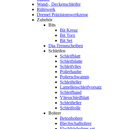
Wand-, Deckenschleifer
Rührwerk
Dremel Präzisionswerkzeug
Zubehör
Bits
Bit Kreuz
Bit Torx
Bit Set
Dia-Trennscheiben
Schleifen
Schleifblatt
Schleifplatte
Schleifvlies
Polierhaube
Polierschwamm
Schleifteller
Lamellenschleifvorsatz
Schleifband
Vliesschleifblatt
Schleifteller
Schleifrolle
Bohrer
Betonbohrer
Blechschalbohrer
Flachfräsbohrer-set