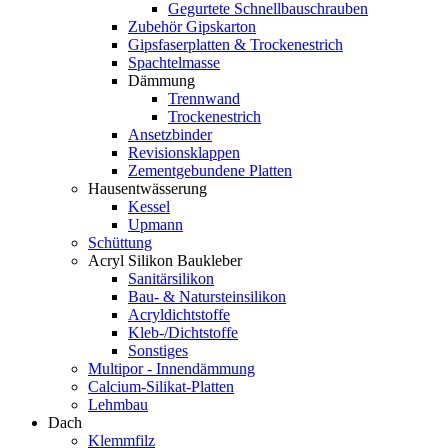
Gegurtete Schnellbauschrauben
Zubehör Gipskarton
Gipsfaserplatten & Trockenestrich
Spachtelmasse
Dämmung
Trennwand
Trockenestrich
Ansetzbinder
Revisionsklappen
Zementgebundene Platten
Hausentwässerung
Kessel
Upmann
Schüttung
Acryl Silikon Baukleber
Sanitärsilikon
Bau- & Natursteinsilikon
Acryldichtstoffe
Kleb-/Dichtstoffe
Sonstiges
Multipor - Innendämmung
Calcium-Silikat-Platten
Lehmbau
Dach
Klemmfilz