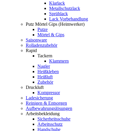
Klarlack
Metallschutzlack
Sprühlack
Lack Vorbehandlung
Putz Mörtel Gips (Heimwerker)
Putze
Mörtel & Gips
Saisonware
Rolladenzubehör
Rapid
Tackern
Klammern
Nagler
Heißkleben
Heißluft
Zubehör
Druckluft
Kompressor
Ladesicherung
Reinigen & Entsorgen
Aufbewahrungslösungen
Arbeitsbekleidung
Sicherheitsschuhe
Arbeitsschutz
Handschuhe