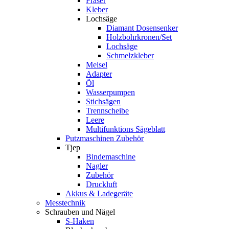
Fräser
Kleber
Lochsäge
Diamant Dosensenker
Holzbohrkronen/Set
Lochsäge
Schmelzkleber
Meisel
Adapter
Öl
Wasserpumpen
Stichsägen
Trennscheibe
Leere
Multifunktions Sägeblatt
Putzmaschinen Zubehör
Tjep
Bindemaschine
Nagler
Zubehör
Druckluft
Akkus & Ladegeräte
Messtechnik
Schrauben und Nägel
S-Haken