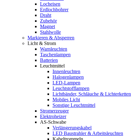
Locheisen
Erdlochbohrer
Draht
Zubehör
Magnet
Stahlwolle
Markieren & Absperren
Licht & Strom
Warnleuchten
Taschenlampen
Batterien
Leuchtmittel
Innenleuchten
Halogenlampen
LED-Lampen
Leuchtstofflampen
Lichtbänder, Schläuche & Lichterketten
Mobiles Licht
Sonstige Leuchtmittel
Stromerzeuger
Elektroheizer
AS-Schwabe
Verlängerungskabel
LED Baustrahler & Arbeitsleuchten
Kabeltrommeln