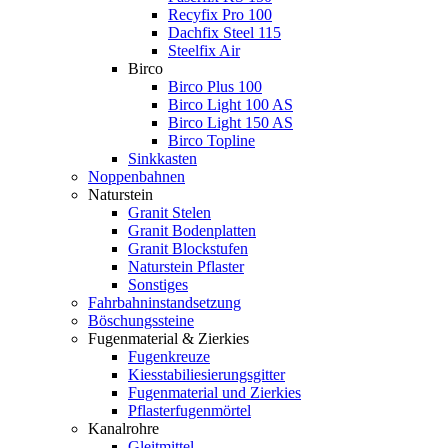
Recyfix Pro 100
Dachfix Steel 115
Steelfix Air
Birco
Birco Plus 100
Birco Light 100 AS
Birco Light 150 AS
Birco Topline
Sinkkasten
Noppenbahnen
Naturstein
Granit Stelen
Granit Bodenplatten
Granit Blockstufen
Naturstein Pflaster
Sonstiges
Fahrbahninstandsetzung
Böschungssteine
Fugenmaterial & Zierkies
Fugenkreuze
Kiesstabiliesierungsgitter
Fugenmaterial und Zierkies
Pflasterfugenmörtel
Kanalrohre
Gleitmittel