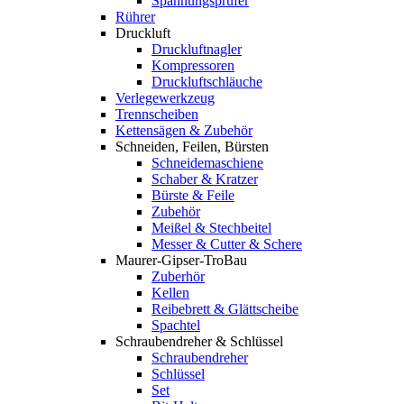
Spannungsprüfer
Rührer
Druckluft
Druckluftnagler
Kompressoren
Druckluftschläuche
Verlegewerkzeug
Trennscheiben
Kettensägen & Zubehör
Schneiden, Feilen, Bürsten
Schneidemaschiene
Schaber & Kratzer
Bürste & Feile
Zubehör
Meißel & Stechbeitel
Messer & Cutter & Schere
Maurer-Gipser-TroBau
Zuberhör
Kellen
Reibebrett & Glättscheibe
Spachtel
Schraubendreher & Schlüssel
Schraubendreher
Schlüssel
Set