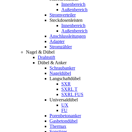
Innenbereich
Außenbereich
Stromverteiler
Steckdosenleisten
Innenbereich
Außenbereich
Anschlussleitungen
Adapter
Stromzähler
Nagel & Dübel
Drahtstift
Dübel & Anker
Schraubanker
Nageldübel
Langschaftdübel
SXR
SXRL T
SXRL FUS
Universaldübel
UX
FU
Porenbetonanker
Gasbetondübel
Thermax
Sonstiges