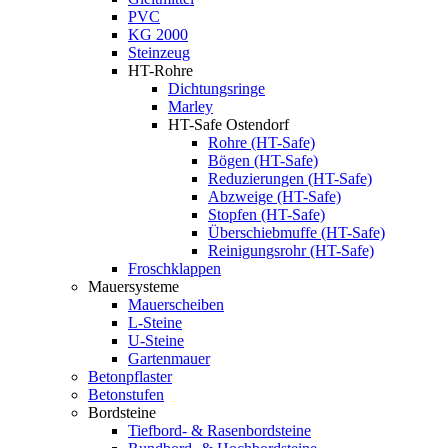
PVC
KG 2000
Steinzeug
HT-Rohre
Dichtungsringe
Marley
HT-Safe Ostendorf
Rohre (HT-Safe)
Bögen (HT-Safe)
Reduzierungen (HT-Safe)
Abzweige (HT-Safe)
Stopfen (HT-Safe)
Überschiebmuffe (HT-Safe)
Reinigungsrohr (HT-Safe)
Froschklappen
Mauersysteme
Mauerscheiben
L-Steine
U-Steine
Gartenmauer
Betonpflaster
Betonstufen
Bordsteine
Tiefbord- & Rasenbordsteine