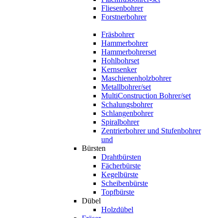
Fliesenbohrer
Forstnerbohrer
Fräsbohrer
Hammerbohrer
Hammerbohrerset
Hohlbohrset
Kernsenker
Maschienenholzbohrer
Metallbohrer/set
MultiConstruction Bohrer/set
Schalungsbohrer
Schlangenbohrer
Spiralbohrer
Zentrierbohrer und Stufenbohrer
und
Bürsten
Drahtbürsten
Fächerbürste
Kegelbürste
Scheibenbürste
Topfbürste
Dübel
Holzdübel