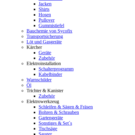
Jacken
Shirts
Hosen
Pullover
Gummistiefel
Bauchemie von Sycofix
Transportsicherung
Löt und Gasgeräte
Kärcher
Geräte
Zubehör
Elektroinstallation
Schalterprogramm
Kabelbinder
Warnschilder
Öl
Trichter & Kanister
Zubehör
Elektrowerkzeug
Schleifen & Sägen & Fräsen
Bohren & Schrauben
Gartengeräte
Sonstiges & Set´s
Tischsäge
Sauger