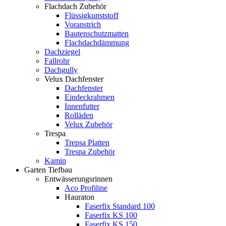
Flachdach Zubehör
Flüssigkunststoff
Voranstrich
Bautenschutzmatten
Flachdachdämmung
Dachziegel
Fallrohr
Dachgully
Velux Dachfenster
Dachfenster
Eindeckrahmen
Innenfutter
Rolläden
Velux Zubehör
Trespa
Trepsa Platten
Trespa Zubehör
Kamin
Garten Tiefbau
Entwässerungsrinnen
Aco Profiline
Hauraton
Faserfix Standard 100
Faserfix KS 100
Faserfix KS 150