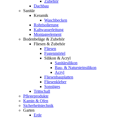
Zubehör
Dachbau
Sanitär
Keramik
Waschbecken
Rohrisolierung
Kaltwasserleitung
Montageelement
Bodenbeläge & Zubehör
Fliesen & Zubehör
Fliesen
Fugenmörtel
Silikon & Acryl
Sanitärsilikon
Bau- & Natursteinsilikon
Acryl
Fliesenbauplatten
Fliesenkleber
Sonstiges
Trittschall
Pflegeprodukte
Kamin & Ofen
Sicherheitstechnik
Garten
Erde