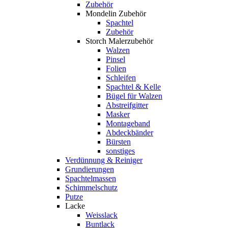
Zubehör
Mondelin Zubehör
Spachtel
Zubehör
Storch Malerzubehör
Walzen
Pinsel
Folien
Schleifen
Spachtel & Kelle
Bügel für Walzen
Abstreifgitter
Masker
Montageband
Abdeckbänder
Bürsten
sonstiges
Verdünnung & Reiniger
Grundierungen
Spachtelmassen
Schimmelschutz
Putze
Lacke
Weisslack
Buntlack