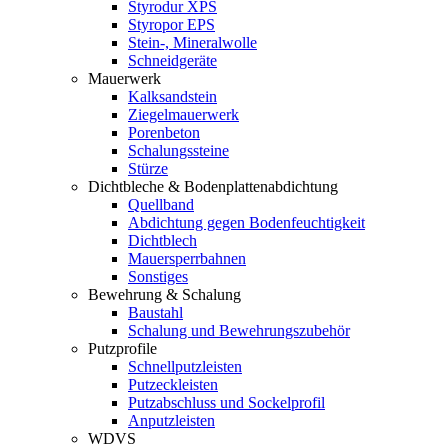
Styrodur XPS
Styropor EPS
Stein-, Mineralwolle
Schneidgeräte
Mauerwerk
Kalksandstein
Ziegelmauerwerk
Porenbeton
Schalungssteine
Stürze
Dichtbleche & Bodenplattenabdichtung
Quellband
Abdichtung gegen Bodenfeuchtigkeit
Dichtblech
Mauersperrbahnen
Sonstiges
Bewehrung & Schalung
Baustahl
Schalung und Bewehrungszubehör
Putzprofile
Schnellputzleisten
Putzeckleisten
Putzabschluss und Sockelprofil
Anputzleisten
WDVS