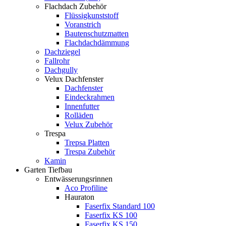
Flachdach Zubehör
Flüssigkunststoff
Voranstrich
Bautenschutzmatten
Flachdachdämmung
Dachziegel
Fallrohr
Dachgully
Velux Dachfenster
Dachfenster
Eindeckrahmen
Innenfutter
Rolläden
Velux Zubehör
Trespa
Trepsa Platten
Trespa Zubehör
Kamin
Garten Tiefbau
Entwässerungsrinnen
Aco Profiline
Hauraton
Faserfix Standard 100
Faserfix KS 100
Faserfix KS 150