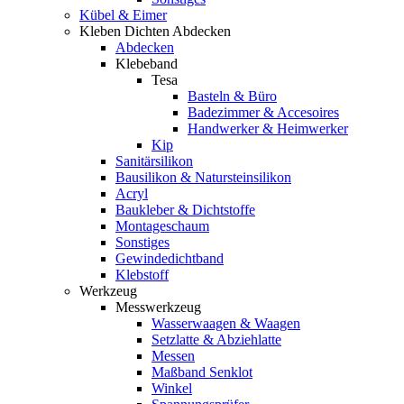
Kübel & Eimer
Kleben Dichten Abdecken
Abdecken
Klebeband
Tesa
Basteln & Büro
Badezimmer & Accesoires
Handwerker & Heimwerker
Kip
Sanitärsilikon
Bausilikon & Natursteinsilikon
Acryl
Baukleber & Dichtstoffe
Montageschaum
Sonstiges
Gewindedichtband
Klebstoff
Werkzeug
Messwerkzeug
Wasserwaagen & Waagen
Setzlatte & Abziehlatte
Messen
Maßband Senklot
Winkel