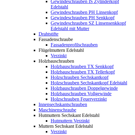
Gewindeschrauben IS Zylinderkopf
Edelstahl
Gewindeschrauben PH Linsenkopf
Gewindeschrauben PH Senkkopf
Gewindeschrauben SZ Linsensenkkopf
Edelstahl mit Mutter
Drahtstifte
Fassadenschraube
Fassadenprofilschrauben
Flügelmuttern Edelstahl
Verzinkt
Holzbauschrauben
Holzbauschrauben TX Senkkopf
Holzbauschrauben TX Tellerkopf
Holzschrauben Sechskantkopf
Holzschrauben Sechskantkopf Edelstahl
Holzbauschrauben Doppelgewinde
Holzbauschrauben Vollgewinde
Holzschrauben Feuerverzinkt
Innensechskantschrauben
Maschinenschraube
Hutmuttern Sechskant Edelstahl
Hutmuttern Verzinkt
Muttern Sechskant Edelstahl
Verzinkt