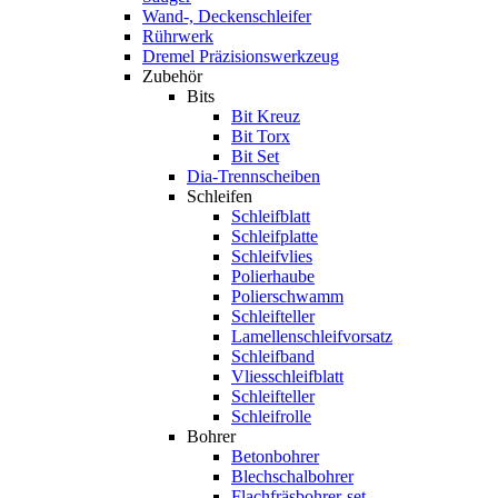
Wand-, Deckenschleifer
Rührwerk
Dremel Präzisionswerkzeug
Zubehör
Bits
Bit Kreuz
Bit Torx
Bit Set
Dia-Trennscheiben
Schleifen
Schleifblatt
Schleifplatte
Schleifvlies
Polierhaube
Polierschwamm
Schleifteller
Lamellenschleifvorsatz
Schleifband
Vliesschleifblatt
Schleifteller
Schleifrolle
Bohrer
Betonbohrer
Blechschalbohrer
Flachfräsbohrer-set