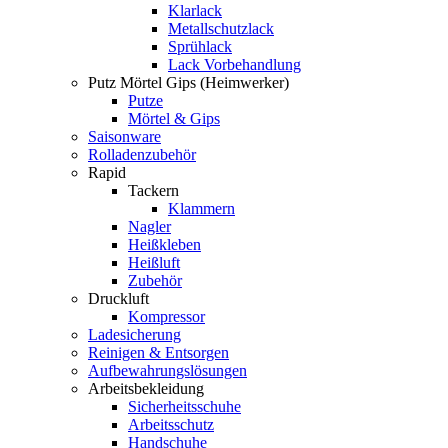
Klarlack
Metallschutzlack
Sprühlack
Lack Vorbehandlung
Putz Mörtel Gips (Heimwerker)
Putze
Mörtel & Gips
Saisonware
Rolladenzubehör
Rapid
Tackern
Klammern
Nagler
Heißkleben
Heißluft
Zubehör
Druckluft
Kompressor
Ladesicherung
Reinigen & Entsorgen
Aufbewahrungslösungen
Arbeitsbekleidung
Sicherheitsschuhe
Arbeitsschutz
Handschuhe