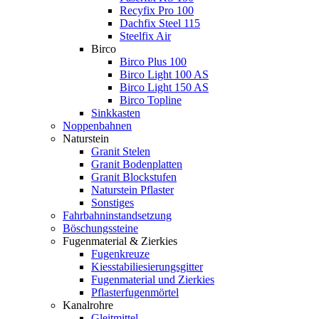
Recyfix Pro 100
Dachfix Steel 115
Steelfix Air
Birco
Birco Plus 100
Birco Light 100 AS
Birco Light 150 AS
Birco Topline
Sinkkasten
Noppenbahnen
Naturstein
Granit Stelen
Granit Bodenplatten
Granit Blockstufen
Naturstein Pflaster
Sonstiges
Fahrbahninstandsetzung
Böschungssteine
Fugenmaterial & Zierkies
Fugenkreuze
Kiesstabiliesierungsgitter
Fugenmaterial und Zierkies
Pflasterfugenmörtel
Kanalrohre
Gleitmittel