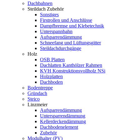
Dachbahnen
Steildach Zubehör
Sonstiges
Firstrollen und Anschlüsse
Dampfbremse und Klebetechnik
Unterspannbahn
Aufsparrendämmung
Schneefang und Lüftungsgitter
Steildachdurchgänge
Holz
OSB Platten
Dachlatten Kanthölzer Rahmen
KVH Konstruktionsvollholz NSi
Holzplatten
Dachboden
Bodentreppe
Gründach
Steico
Linzmeier
Aufsparrendämmung
Untersparrendämmung
Kellerdeckendämmung
Dachbodenelement
Zubehör
Modulhalter (PV)