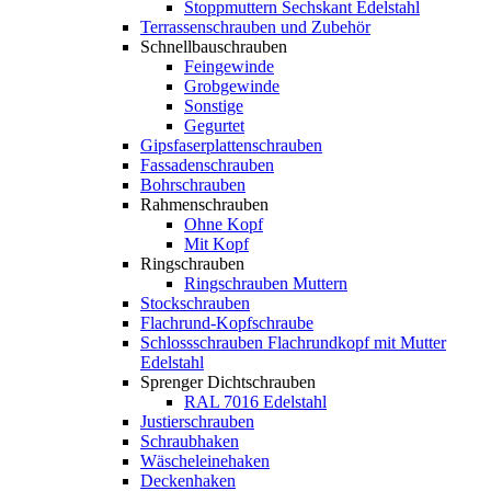
Stoppmuttern Sechskant Edelstahl
Terrassenschrauben und Zubehör
Schnellbauschrauben
Feingewinde
Grobgewinde
Sonstige
Gegurtet
Gipsfaserplattenschrauben
Fassadenschrauben
Bohrschrauben
Rahmenschrauben
Ohne Kopf
Mit Kopf
Ringschrauben
Ringschrauben Muttern
Stockschrauben
Flachrund-Kopfschraube
Schlossschrauben Flachrundkopf mit Mutter
Edelstahl
Sprenger Dichtschrauben
RAL 7016 Edelstahl
Justierschrauben
Schraubhaken
Wäscheleinehaken
Deckenhaken