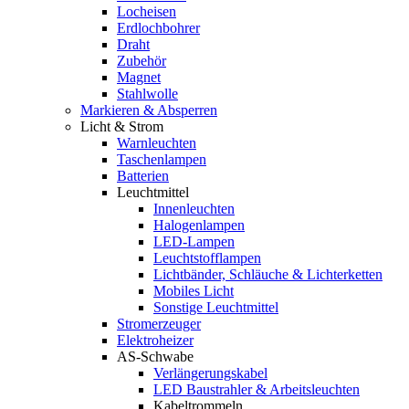
Locheisen
Erdlochbohrer
Draht
Zubehör
Magnet
Stahlwolle
Markieren & Absperren
Licht & Strom
Warnleuchten
Taschenlampen
Batterien
Leuchtmittel
Innenleuchten
Halogenlampen
LED-Lampen
Leuchtstofflampen
Lichtbänder, Schläuche & Lichterketten
Mobiles Licht
Sonstige Leuchtmittel
Stromerzeuger
Elektroheizer
AS-Schwabe
Verlängerungskabel
LED Baustrahler & Arbeitsleuchten
Kabeltrommeln