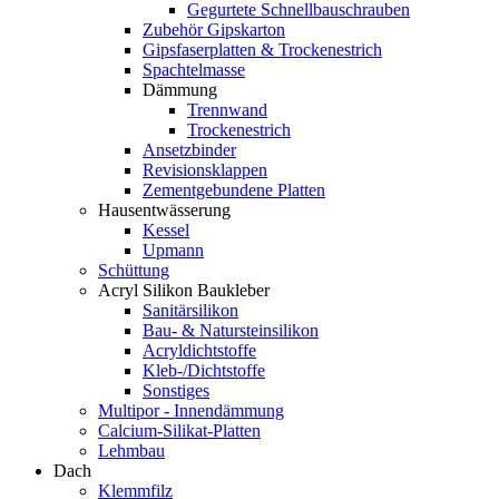
Gegurtete Schnellbauschrauben
Zubehör Gipskarton
Gipsfaserplatten & Trockenestrich
Spachtelmasse
Dämmung
Trennwand
Trockenestrich
Ansetzbinder
Revisionsklappen
Zementgebundene Platten
Hausentwässerung
Kessel
Upmann
Schüttung
Acryl Silikon Baukleber
Sanitärsilikon
Bau- & Natursteinsilikon
Acryldichtstoffe
Kleb-/Dichtstoffe
Sonstiges
Multipor - Innendämmung
Calcium-Silikat-Platten
Lehmbau
Dach
Klemmfilz