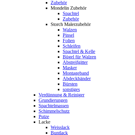
Zubehör
Mondelin Zubehör
Spachtel
Zubehör
Storch Malerzubehör
Walzen
Pinsel
Folien
Schleifen
Spachtel & Kelle
Bügel für Walzen
Abstreifgitter
Masker
Montageband
Abdeckbänder
Bürsten
sonstiges
Verdünnung & Reiniger
Grundierungen
Spachtelmassen
Schimmelschutz
Putze
Lacke
Weisslack
Buntlack