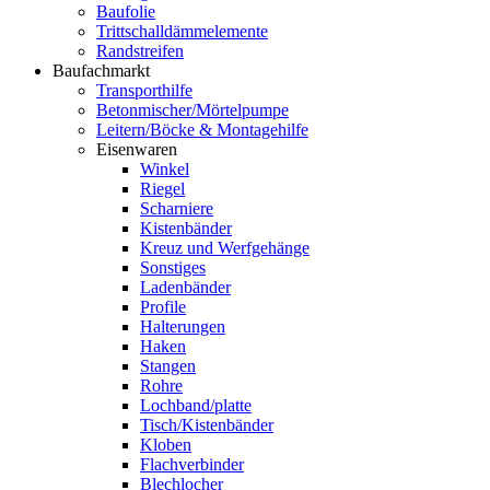
Baufolie
Trittschalldämmelemente
Randstreifen
Baufachmarkt
Transporthilfe
Betonmischer/Mörtelpumpe
Leitern/Böcke & Montagehilfe
Eisenwaren
Winkel
Riegel
Scharniere
Kistenbänder
Kreuz und Werfgehänge
Sonstiges
Ladenbänder
Profile
Halterungen
Haken
Stangen
Rohre
Lochband/platte
Tisch/Kistenbänder
Kloben
Flachverbinder
Blechlocher