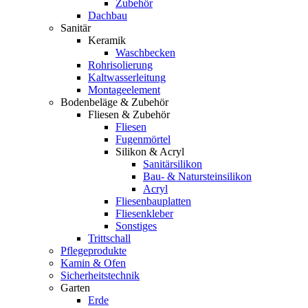
Zubehör
Dachbau
Sanitär
Keramik
Waschbecken
Rohrisolierung
Kaltwasserleitung
Montageelement
Bodenbeläge & Zubehör
Fliesen & Zubehör
Fliesen
Fugenmörtel
Silikon & Acryl
Sanitärsilikon
Bau- & Natursteinsilikon
Acryl
Fliesenbauplatten
Fliesenkleber
Sonstiges
Trittschall
Pflegeprodukte
Kamin & Ofen
Sicherheitstechnik
Garten
Erde