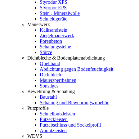
Styrodur XPS
Styropor EPS
Stein-, Mineralwolle
Schneidgeräte
Mauerwerk
Kalksandstein
Ziegelmauerwerk
Porenbeton
Schalungssteine
Stürze
Dichtbleche & Bodenplattenabdichtung
Quellband
Abdichtung gegen Bodenfeuchtigkeit
Dichtblech
Mauersperrbahnen
Sonstiges
Bewehrung & Schalung
Baustahl
Schalung und Bewehrungszubehör
Putzprofile
Schnellputzleisten
Putzeckleisten
Putzabschluss und Sockelprofil
Anputzleisten
WDVS