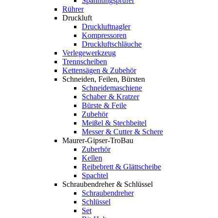
Spannungsprüfer
Rührer
Druckluft
Druckluftnagler
Kompressoren
Druckluftschläuche
Verlegewerkzeug
Trennscheiben
Kettensägen & Zubehör
Schneiden, Feilen, Bürsten
Schneidemaschiene
Schaber & Kratzer
Bürste & Feile
Zubehör
Meißel & Stechbeitel
Messer & Cutter & Schere
Maurer-Gipser-TroBau
Zuberhör
Kellen
Reibebrett & Glättscheibe
Spachtel
Schraubendreher & Schlüssel
Schraubendreher
Schlüssel
Set