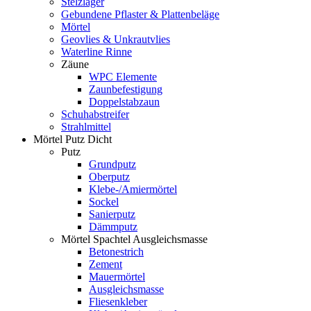
Stelzlager
Gebundene Pflaster & Plattenbeläge
Mörtel
Geovlies & Unkrautvlies
Waterline Rinne
Zäune
WPC Elemente
Zaunbefestigung
Doppelstabzaun
Schuhabstreifer
Strahlmittel
Mörtel Putz Dicht
Putz
Grundputz
Oberputz
Klebe-/Amiermörtel
Sockel
Sanierputz
Dämmputz
Mörtel Spachtel Ausgleichsmasse
Betonestrich
Zement
Mauermörtel
Ausgleichsmasse
Fliesenkleber