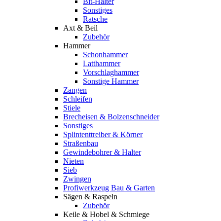
Bit-Halter
Sonstiges
Ratsche
Axt & Beil
Zubehör
Hammer
Schonhammer
Latthammer
Vorschlaghammer
Sonstige Hammer
Zangen
Schleifen
Stiele
Brecheisen & Bolzenschneider
Sonstiges
Splintenttreiber & Körner
Straßenbau
Gewindebohrer & Halter
Nieten
Sieb
Zwingen
Profiwerkzeug Bau & Garten
Sägen & Raspeln
Zubehör
Keile & Hobel & Schmiege