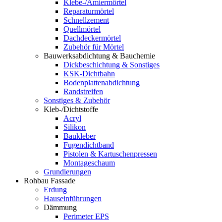
Klebe-/Amiermörtel
Reparaturmörtel
Schnellzement
Quellmörtel
Dachdeckermörtel
Zubehör für Mörtel
Bauwerksabdichtung & Bauchemie
Dickbeschichtung & Sonstiges
KSK-Dichtbahn
Bodenplattenabdichtung
Randstreifen
Sonstiges & Zubehör
Kleb-/Dichtstoffe
Acryl
Silikon
Baukleber
Fugendichtband
Pistolen & Kartuschenpressen
Montageschaum
Grundierungen
Rohbau Fassade
Erdung
Hauseinführungen
Dämmung
Perimeter EPS