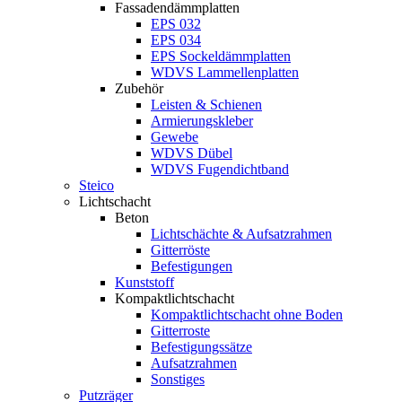
Fassadendämmplatten
EPS 032
EPS 034
EPS Sockeldämmplatten
WDVS Lammellenplatten
Zubehör
Leisten & Schienen
Armierungskleber
Gewebe
WDVS Dübel
WDVS Fugendichtband
Steico
Lichtschacht
Beton
Lichtschächte & Aufsatzrahmen
Gitterröste
Befestigungen
Kunststoff
Kompaktlichtschacht
Kompaktlichtschacht ohne Boden
Gitterroste
Befestigungssätze
Aufsatzrahmen
Sonstiges
Putzräger