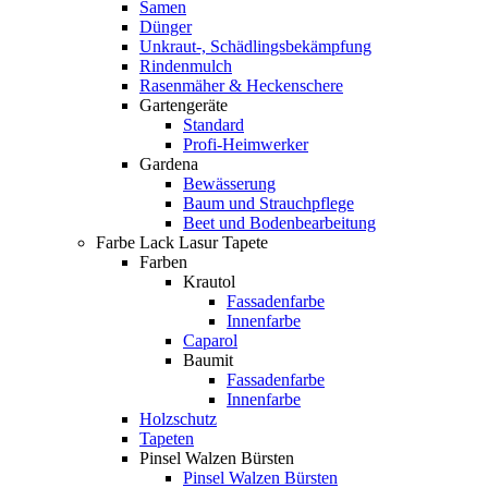
Samen
Dünger
Unkraut-, Schädlingsbekämpfung
Rindenmulch
Rasenmäher & Heckenschere
Gartengeräte
Standard
Profi-Heimwerker
Gardena
Bewässerung
Baum und Strauchpflege
Beet und Bodenbearbeitung
Farbe Lack Lasur Tapete
Farben
Krautol
Fassadenfarbe
Innenfarbe
Caparol
Baumit
Fassadenfarbe
Innenfarbe
Holzschutz
Tapeten
Pinsel Walzen Bürsten
Pinsel Walzen Bürsten