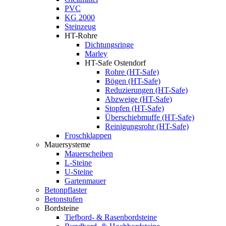
PVC
KG 2000
Steinzeug
HT-Rohre
Dichtungsringe
Marley
HT-Safe Ostendorf
Rohre (HT-Safe)
Bögen (HT-Safe)
Reduzierungen (HT-Safe)
Abzweige (HT-Safe)
Stopfen (HT-Safe)
Überschiebmuffe (HT-Safe)
Reinigungsrohr (HT-Safe)
Froschklappen
Mauersysteme
Mauerscheiben
L-Steine
U-Steine
Gartenmauer
Betonpflaster
Betonstufen
Bordsteine
Tiefbord- & Rasenbordsteine