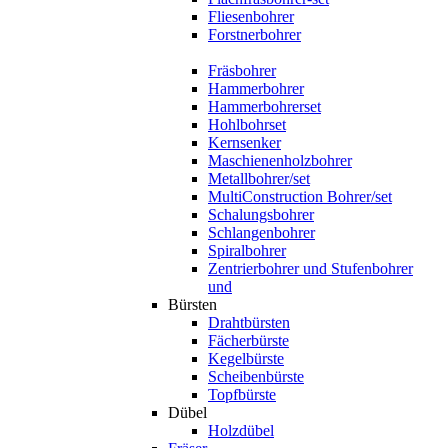
Fliesenbohrer
Forstnerbohrer
Fräsbohrer
Hammerbohrer
Hammerbohrerset
Hohlbohrset
Kernsenker
Maschienenholzbohrer
Metallbohrer/set
MultiConstruction Bohrer/set
Schalungsbohrer
Schlangenbohrer
Spiralbohrer
Zentrierbohrer und Stufenbohrer
und
Bürsten
Drahtbürsten
Fächerbürste
Kegelbürste
Scheibenbürste
Topfbürste
Dübel
Holzdübel