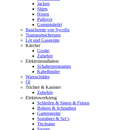
Jacken
Shirts
Hosen
Pullover
Gummistiefel
Bauchemie von Sycofix
Transportsicherung
Löt und Gasgeräte
Kärcher
Geräte
Zubehör
Elektroinstallation
Schalterprogramm
Kabelbinder
Warnschilder
Öl
Trichter & Kanister
Zubehör
Elektrowerkzeug
Schleifen & Sägen & Fräsen
Bohren & Schrauben
Gartengeräte
Sonstiges & Set´s
Tischsäge
Sauger