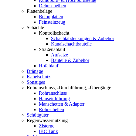
Rundbord- & Hochbordsteine
Dehnscheiben
Plattenbeläge
Betonplatten
Feinsteinzeug
Schächte
Kontrollschacht
Schachtabdeckungen & Zubehör
Kanalschachtbauteile
Straßenablauf
Aufsätze
Bauteile & Zubehör
Hofablauf
Dränage
Kabelschutz
Sonstiges
Rohranschluss, -Durchführung, -Übergänge
Rohranschluss
Hauseinführung
Manschetten & Adapter
Rohrschellen
Schüttgüter
Regenwassernutzung
Zisterne
IBC Tank