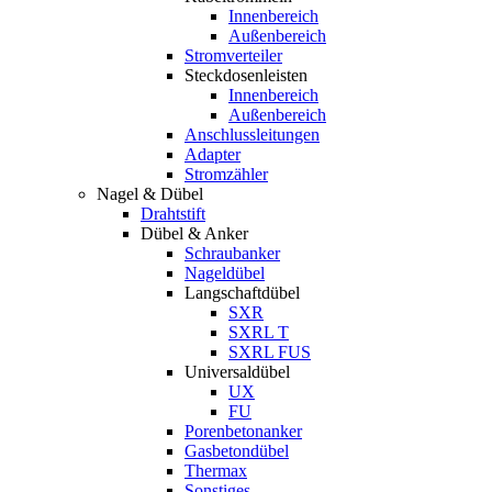
Innenbereich
Außenbereich
Stromverteiler
Steckdosenleisten
Innenbereich
Außenbereich
Anschlussleitungen
Adapter
Stromzähler
Nagel & Dübel
Drahtstift
Dübel & Anker
Schraubanker
Nageldübel
Langschaftdübel
SXR
SXRL T
SXRL FUS
Universaldübel
UX
FU
Porenbetonanker
Gasbetondübel
Thermax
Sonstiges