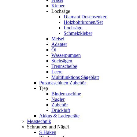
Fräser
Kleber
Lochsäge
Diamant Dosensenker
Holzbohrkronen/Set
Lochsäge
Schmelzkleber
Meisel
Adapter
Öl
Wasserpumpen
Stichsägen
Trennscheibe
Leere
Multifunktions Sägeblatt
Putzmaschinen Zubehör
Tjep
Bindemaschine
Nagler
Zubehör
Druckluft
Akkus & Ladegeräte
Messtechnik
Schrauben und Nägel
S-Haken