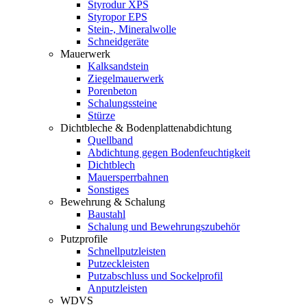
Styrodur XPS
Styropor EPS
Stein-, Mineralwolle
Schneidgeräte
Mauerwerk
Kalksandstein
Ziegelmauerwerk
Porenbeton
Schalungssteine
Stürze
Dichtbleche & Bodenplattenabdichtung
Quellband
Abdichtung gegen Bodenfeuchtigkeit
Dichtblech
Mauersperrbahnen
Sonstiges
Bewehrung & Schalung
Baustahl
Schalung und Bewehrungszubehör
Putzprofile
Schnellputzleisten
Putzeckleisten
Putzabschluss und Sockelprofil
Anputzleisten
WDVS