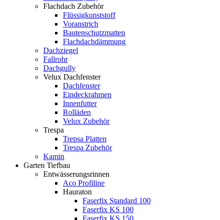
Flachdach Zubehör
Flüssigkunststoff
Voranstrich
Bautenschutzmatten
Flachdachdämmung
Dachziegel
Fallrohr
Dachgully
Velux Dachfenster
Dachfenster
Eindeckrahmen
Innenfutter
Rolläden
Velux Zubehör
Trespa
Trepsa Platten
Trespa Zubehör
Kamin
Garten Tiefbau
Entwässerungsrinnen
Aco Profiline
Hauraton
Faserfix Standard 100
Faserfix KS 100
Faserfix KS 150