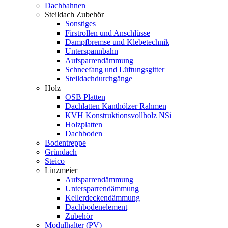
Dachbahnen
Steildach Zubehör
Sonstiges
Firstrollen und Anschlüsse
Dampfbremse und Klebetechnik
Unterspannbahn
Aufsparrendämmung
Schneefang und Lüftungsgitter
Steildachdurchgänge
Holz
OSB Platten
Dachlatten Kanthölzer Rahmen
KVH Konstruktionsvollholz NSi
Holzplatten
Dachboden
Bodentreppe
Gründach
Steico
Linzmeier
Aufsparrendämmung
Untersparrendämmung
Kellerdeckendämmung
Dachbodenelement
Zubehör
Modulhalter (PV)