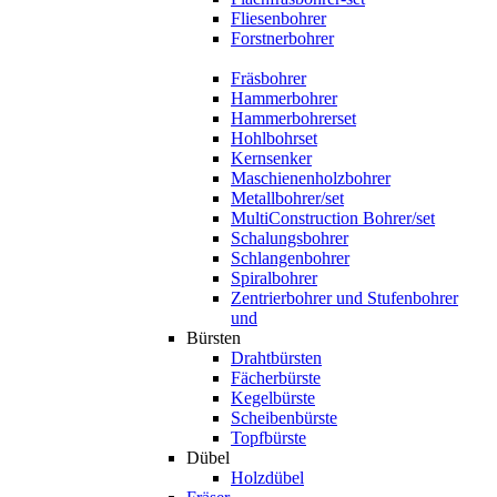
Fliesenbohrer
Forstnerbohrer
Fräsbohrer
Hammerbohrer
Hammerbohrerset
Hohlbohrset
Kernsenker
Maschienenholzbohrer
Metallbohrer/set
MultiConstruction Bohrer/set
Schalungsbohrer
Schlangenbohrer
Spiralbohrer
Zentrierbohrer und Stufenbohrer
und
Bürsten
Drahtbürsten
Fächerbürste
Kegelbürste
Scheibenbürste
Topfbürste
Dübel
Holzdübel