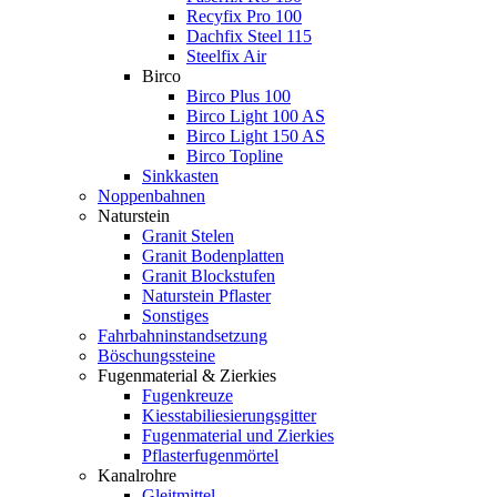
Recyfix Pro 100
Dachfix Steel 115
Steelfix Air
Birco
Birco Plus 100
Birco Light 100 AS
Birco Light 150 AS
Birco Topline
Sinkkasten
Noppenbahnen
Naturstein
Granit Stelen
Granit Bodenplatten
Granit Blockstufen
Naturstein Pflaster
Sonstiges
Fahrbahninstandsetzung
Böschungssteine
Fugenmaterial & Zierkies
Fugenkreuze
Kiesstabiliesierungsgitter
Fugenmaterial und Zierkies
Pflasterfugenmörtel
Kanalrohre
Gleitmittel