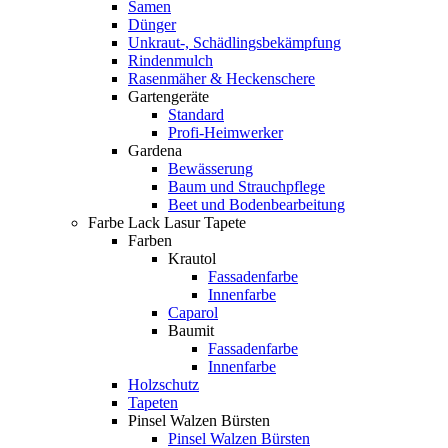
Samen
Dünger
Unkraut-, Schädlingsbekämpfung
Rindenmulch
Rasenmäher & Heckenschere
Gartengeräte
Standard
Profi-Heimwerker
Gardena
Bewässerung
Baum und Strauchpflege
Beet und Bodenbearbeitung
Farbe Lack Lasur Tapete
Farben
Krautol
Fassadenfarbe
Innenfarbe
Caparol
Baumit
Fassadenfarbe
Innenfarbe
Holzschutz
Tapeten
Pinsel Walzen Bürsten
Pinsel Walzen Bürsten