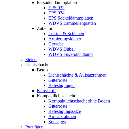
Fassadendämmplatten
EPS 032
EPS 034
EPS Sockeldämmplatten
WDVS Lammellenplatten
Zubehör
Leisten & Schienen
Armierungskleber
Gewebe
WDVS Dübel
WDVS Fugendichtband
Steico
Lichtschacht
Beton
Lichtschächte & Aufsatzrahmen
Gitterröste
Befestigungen
Kunststoff
Kompaktlichtschacht
Kompaktlichtschacht ohne Boden
Gitterroste
Befestigungssätze
Aufsatzrahmen
Sonstiges
Putzräger