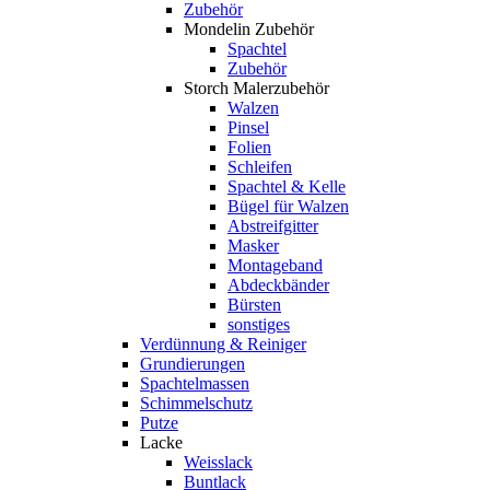
Zubehör
Mondelin Zubehör
Spachtel
Zubehör
Storch Malerzubehör
Walzen
Pinsel
Folien
Schleifen
Spachtel & Kelle
Bügel für Walzen
Abstreifgitter
Masker
Montageband
Abdeckbänder
Bürsten
sonstiges
Verdünnung & Reiniger
Grundierungen
Spachtelmassen
Schimmelschutz
Putze
Lacke
Weisslack
Buntlack