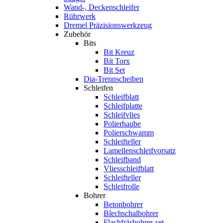
Wand-, Deckenschleifer
Rührwerk
Dremel Präzisionswerkzeug
Zubehör
Bits
Bit Kreuz
Bit Torx
Bit Set
Dia-Trennscheiben
Schleifen
Schleifblatt
Schleifplatte
Schleifvlies
Polierhaube
Polierschwamm
Schleifteller
Lamellenschleifvorsatz
Schleifband
Vliesschleifblatt
Schleifteller
Schleifrolle
Bohrer
Betonbohrer
Blechschalbohrer
Flachfräsbohrer-set