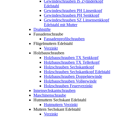
Gewindeschrauben IS Zylinderkopf
Edelstahl
Gewindeschrauben PH Linsenkopf
Gewindeschrauben PH Senkkopf
Gewindeschrauben SZ Linsensenkkopf
Edelstahl mit Mutter
Drahtstifte
Fassadenschraube
Fassadenprofilschrauben
Flügelmuttern Edelstahl
Verzinkt
Holzbauschrauben
Holzbauschrauben TX Senkkopf
Holzbauschrauben TX Tellerkopf
Holzschrauben Sechskantkopf
Holzschrauben Sechskantkopf Edelstahl
Holzbauschrauben Doppelgewinde
Holzbauschrauben Vollgewinde
Holzschrauben Feuerverzinkt
Innensechskantschrauben
Maschinenschraube
Hutmuttern Sechskant Edelstahl
Hutmuttern Verzinkt
Muttern Sechskant Edelstahl
Verzinkt