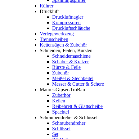
Spannungsprüfer
Rührer
Druckluft
Druckluftnagler
Kompressoren
Druckluftschläuche
Verlegewerkzeug
Trennscheiben
Kettensägen & Zubehör
Schneiden, Feilen, Bürsten
Schneidemaschiene
Schaber & Kratzer
Bürste & Feile
Zubehör
Meißel & Stechbeitel
Messer & Cutter & Schere
Maurer-Gipser-TroBau
Zuberhör
Kellen
Reibebrett & Glättscheibe
Spachtel
Schraubendreher & Schlüssel
Schraubendreher
Schlüssel
Set