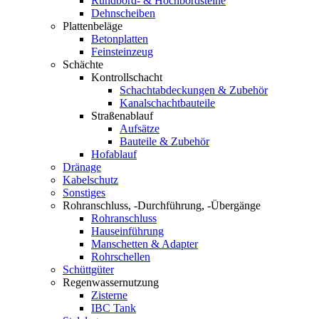
Rundbord- & Hochbordsteine
Dehnscheiben
Plattenbeläge
Betonplatten
Feinsteinzeug
Schächte
Kontrollschacht
Schachtabdeckungen & Zubehör
Kanalschachtbauteile
Straßenablauf
Aufsätze
Bauteile & Zubehör
Hofablauf
Dränage
Kabelschutz
Sonstiges
Rohranschluss, -Durchführung, -Übergänge
Rohranschluss
Hauseinführung
Manschetten & Adapter
Rohrschellen
Schüttgüter
Regenwassernutzung
Zisterne
IBC Tank