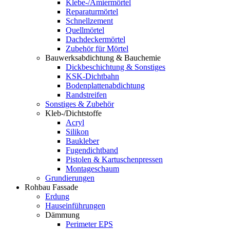
Klebe-/Amiermörtel
Reparaturmörtel
Schnellzement
Quellmörtel
Dachdeckermörtel
Zubehör für Mörtel
Bauwerksabdichtung & Bauchemie
Dickbeschichtung & Sonstiges
KSK-Dichtbahn
Bodenplattenabdichtung
Randstreifen
Sonstiges & Zubehör
Kleb-/Dichtstoffe
Acryl
Silikon
Baukleber
Fugendichtband
Pistolen & Kartuschenpressen
Montageschaum
Grundierungen
Rohbau Fassade
Erdung
Hauseinführungen
Dämmung
Perimeter EPS