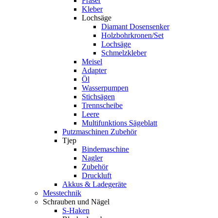
Fräser
Kleber
Lochsäge
Diamant Dosensenker
Holzbohrkronen/Set
Lochsäge
Schmelzkleber
Meisel
Adapter
Öl
Wasserpumpen
Stichsägen
Trennscheibe
Leere
Multifunktions Sägeblatt
Putzmaschinen Zubehör
Tjep
Bindemaschine
Nagler
Zubehör
Druckluft
Akkus & Ladegeräte
Messtechnik
Schrauben und Nägel
S-Haken