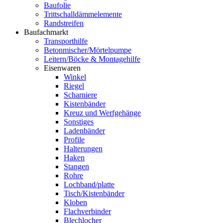
Baufolie
Trittschalldämmelemente
Randstreifen
Baufachmarkt
Transporthilfe
Betonmischer/Mörtelpumpe
Leitern/Böcke & Montagehilfe
Eisenwaren
Winkel
Riegel
Scharniere
Kistenbänder
Kreuz und Werfgehänge
Sonstiges
Ladenbänder
Profile
Halterungen
Haken
Stangen
Rohre
Lochband/platte
Tisch/Kistenbänder
Kloben
Flachverbinder
Blechlocher