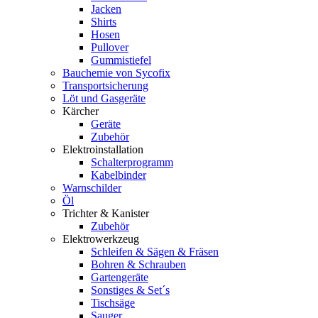
Jacken
Shirts
Hosen
Pullover
Gummistiefel
Bauchemie von Sycofix
Transportsicherung
Löt und Gasgeräte
Kärcher
Geräte
Zubehör
Elektroinstallation
Schalterprogramm
Kabelbinder
Warnschilder
Öl
Trichter & Kanister
Zubehör
Elektrowerkzeug
Schleifen & Sägen & Fräsen
Bohren & Schrauben
Gartengeräte
Sonstiges & Set´s
Tischsäge
Sauger