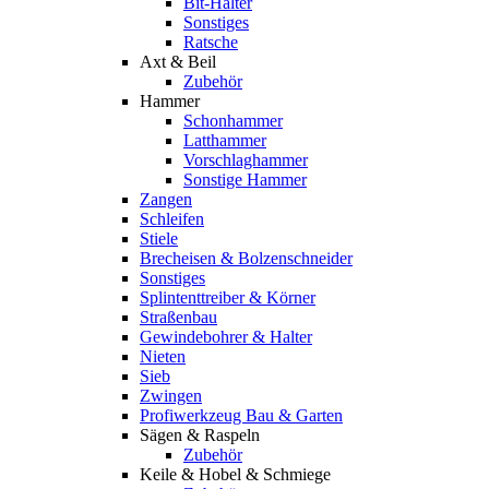
Bit-Halter
Sonstiges
Ratsche
Axt & Beil
Zubehör
Hammer
Schonhammer
Latthammer
Vorschlaghammer
Sonstige Hammer
Zangen
Schleifen
Stiele
Brecheisen & Bolzenschneider
Sonstiges
Splintenttreiber & Körner
Straßenbau
Gewindebohrer & Halter
Nieten
Sieb
Zwingen
Profiwerkzeug Bau & Garten
Sägen & Raspeln
Zubehör
Keile & Hobel & Schmiege