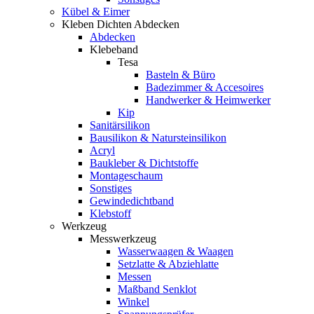
Kübel & Eimer
Kleben Dichten Abdecken
Abdecken
Klebeband
Tesa
Basteln & Büro
Badezimmer & Accesoires
Handwerker & Heimwerker
Kip
Sanitärsilikon
Bausilikon & Natursteinsilikon
Acryl
Baukleber & Dichtstoffe
Montageschaum
Sonstiges
Gewindedichtband
Klebstoff
Werkzeug
Messwerkzeug
Wasserwaagen & Waagen
Setzlatte & Abziehlatte
Messen
Maßband Senklot
Winkel