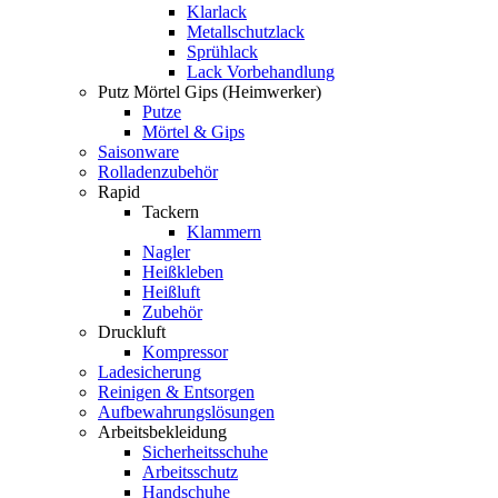
Klarlack
Metallschutzlack
Sprühlack
Lack Vorbehandlung
Putz Mörtel Gips (Heimwerker)
Putze
Mörtel & Gips
Saisonware
Rolladenzubehör
Rapid
Tackern
Klammern
Nagler
Heißkleben
Heißluft
Zubehör
Druckluft
Kompressor
Ladesicherung
Reinigen & Entsorgen
Aufbewahrungslösungen
Arbeitsbekleidung
Sicherheitsschuhe
Arbeitsschutz
Handschuhe