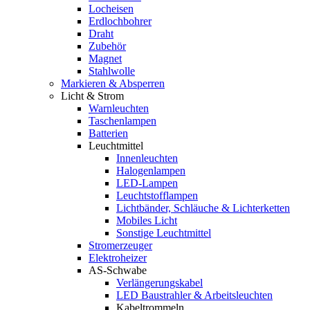
Locheisen
Erdlochbohrer
Draht
Zubehör
Magnet
Stahlwolle
Markieren & Absperren
Licht & Strom
Warnleuchten
Taschenlampen
Batterien
Leuchtmittel
Innenleuchten
Halogenlampen
LED-Lampen
Leuchtstofflampen
Lichtbänder, Schläuche & Lichterketten
Mobiles Licht
Sonstige Leuchtmittel
Stromerzeuger
Elektroheizer
AS-Schwabe
Verlängerungskabel
LED Baustrahler & Arbeitsleuchten
Kabeltrommeln