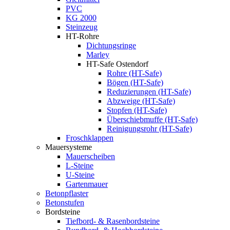
PVC
KG 2000
Steinzeug
HT-Rohre
Dichtungsringe
Marley
HT-Safe Ostendorf
Rohre (HT-Safe)
Bögen (HT-Safe)
Reduzierungen (HT-Safe)
Abzweige (HT-Safe)
Stopfen (HT-Safe)
Überschiebmuffe (HT-Safe)
Reinigungsrohr (HT-Safe)
Froschklappen
Mauersysteme
Mauerscheiben
L-Steine
U-Steine
Gartenmauer
Betonpflaster
Betonstufen
Bordsteine
Tiefbord- & Rasenbordsteine