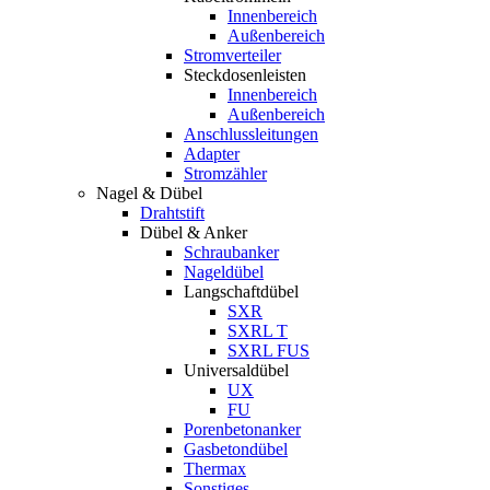
Innenbereich
Außenbereich
Stromverteiler
Steckdosenleisten
Innenbereich
Außenbereich
Anschlussleitungen
Adapter
Stromzähler
Nagel & Dübel
Drahtstift
Dübel & Anker
Schraubanker
Nageldübel
Langschaftdübel
SXR
SXRL T
SXRL FUS
Universaldübel
UX
FU
Porenbetonanker
Gasbetondübel
Thermax
Sonstiges