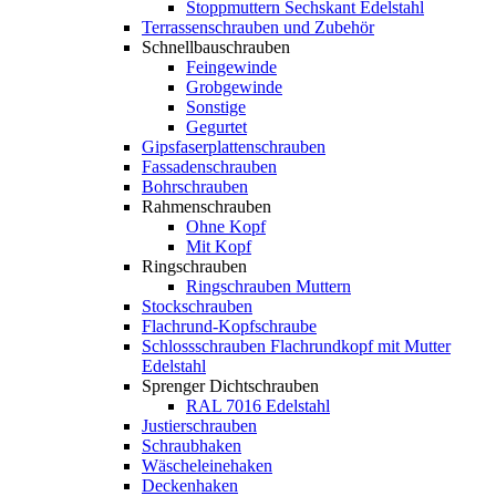
Stoppmuttern Sechskant Edelstahl
Terrassenschrauben und Zubehör
Schnellbauschrauben
Feingewinde
Grobgewinde
Sonstige
Gegurtet
Gipsfaserplattenschrauben
Fassadenschrauben
Bohrschrauben
Rahmenschrauben
Ohne Kopf
Mit Kopf
Ringschrauben
Ringschrauben Muttern
Stockschrauben
Flachrund-Kopfschraube
Schlossschrauben Flachrundkopf mit Mutter
Edelstahl
Sprenger Dichtschrauben
RAL 7016 Edelstahl
Justierschrauben
Schraubhaken
Wäscheleinehaken
Deckenhaken