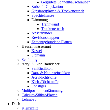
Gegurtete Schnellbauschrauben
Zubehör Gipskarton
Gipsfaserplatten & Trockenestrich
Spachtelmasse
Dämmung
Trennwand
Trockenestrich
Ansetzbinder
Revisionsklappen
Zementgebundene Platten
Hausentwässerung
Kessel
Upmann
Schüttung
Acryl Silikon Baukleber
Sanitärsilikon
Bau- & Natursteinsilikon
Acryldichtstoffe
Kleb-/Dichtstoffe
Sonstiges
Multipor - Innendämmung
Calcium-Silikat-Platten
Lehmbau
Dach
Klemmfilz