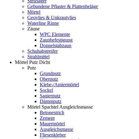
Stelzlager
Gebundene Pflaster & Plattenbeläge
Mörtel
Geovlies & Unkrautvlies
Waterline Rinne
Zäune
WPC Elemente
Zaunbefestigung
Doppelstabzaun
Schuhabstreifer
Strahlmittel
Mörtel Putz Dicht
Putz
Grundputz
Oberputz
Klebe-/Amiermörtel
Sockel
Sanierputz
Dämmputz
Mörtel Spachtel Ausgleichsmasse
Betonestrich
Zement
Mauermörtel
Ausgleichsmasse
Fliesenkleber