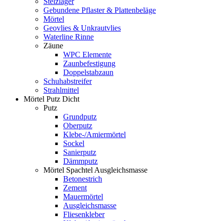
Stelzlager
Gebundene Pflaster & Plattenbeläge
Mörtel
Geovlies & Unkrautvlies
Waterline Rinne
Zäune
WPC Elemente
Zaunbefestigung
Doppelstabzaun
Schuhabstreifer
Strahlmittel
Mörtel Putz Dicht
Putz
Grundputz
Oberputz
Klebe-/Amiermörtel
Sockel
Sanierputz
Dämmputz
Mörtel Spachtel Ausgleichsmasse
Betonestrich
Zement
Mauermörtel
Ausgleichsmasse
Fliesenkleber