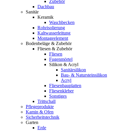
Zubehör
Dachbau
Sanitär
Keramik
Waschbecken
Rohrisolierung
Kaltwasserleitung
Montageelement
Bodenbeläge & Zubehör
Fliesen & Zubehör
Fliesen
Fugenmörtel
Silikon & Acryl
Sanitärsilikon
Bau- & Natursteinsilikon
Acryl
Fliesenbauplatten
Fliesenkleber
Sonstiges
Trittschall
Pflegeprodukte
Kamin & Ofen
Sicherheitstechnik
Garten
Erde