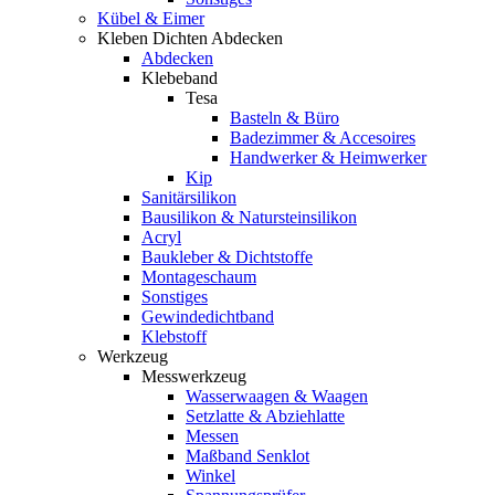
Kübel & Eimer
Kleben Dichten Abdecken
Abdecken
Klebeband
Tesa
Basteln & Büro
Badezimmer & Accesoires
Handwerker & Heimwerker
Kip
Sanitärsilikon
Bausilikon & Natursteinsilikon
Acryl
Baukleber & Dichtstoffe
Montageschaum
Sonstiges
Gewindedichtband
Klebstoff
Werkzeug
Messwerkzeug
Wasserwaagen & Waagen
Setzlatte & Abziehlatte
Messen
Maßband Senklot
Winkel