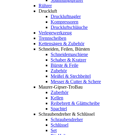
Spannungsprüfer
Rührer
Druckluft
Druckluftnagler
Kompressoren
Druckluftschläuche
Verlegewerkzeug
Trennscheiben
Kettensägen & Zubehör
Schneiden, Feilen, Bürsten
Schneidemaschiene
Schaber & Kratzer
Bürste & Feile
Zubehör
Meißel & Stechbeitel
Messer & Cutter & Schere
Maurer-Gipser-TroBau
Zuberhör
Kellen
Reibebrett & Glättscheibe
Spachtel
Schraubendreher & Schlüssel
Schraubendreher
Schlüssel
Set