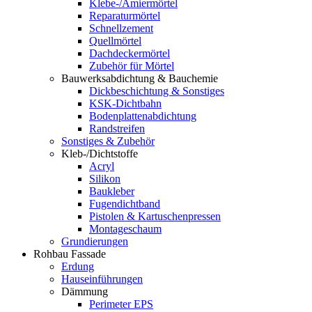
Klebe-/Amiermörtel
Reparaturmörtel
Schnellzement
Quellmörtel
Dachdeckermörtel
Zubehör für Mörtel
Bauwerksabdichtung & Bauchemie
Dickbeschichtung & Sonstiges
KSK-Dichtbahn
Bodenplattenabdichtung
Randstreifen
Sonstiges & Zubehör
Kleb-/Dichtstoffe
Acryl
Silikon
Baukleber
Fugendichtband
Pistolen & Kartuschenpressen
Montageschaum
Grundierungen
Rohbau Fassade
Erdung
Hauseinführungen
Dämmung
Perimeter EPS