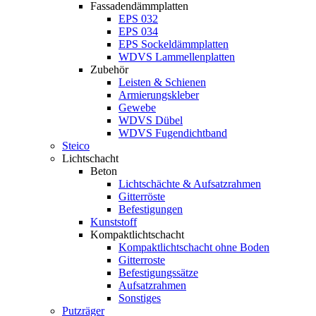
Fassadendämmplatten
EPS 032
EPS 034
EPS Sockeldämmplatten
WDVS Lammellenplatten
Zubehör
Leisten & Schienen
Armierungskleber
Gewebe
WDVS Dübel
WDVS Fugendichtband
Steico
Lichtschacht
Beton
Lichtschächte & Aufsatzrahmen
Gitterröste
Befestigungen
Kunststoff
Kompaktlichtschacht
Kompaktlichtschacht ohne Boden
Gitterroste
Befestigungssätze
Aufsatzrahmen
Sonstiges
Putzräger