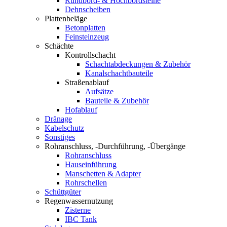
Rundbord- & Hochbordsteine
Dehnscheiben
Plattenbeläge
Betonplatten
Feinsteinzeug
Schächte
Kontrollschacht
Schachtabdeckungen & Zubehör
Kanalschachtbauteile
Straßenablauf
Aufsätze
Bauteile & Zubehör
Hofablauf
Dränage
Kabelschutz
Sonstiges
Rohranschluss, -Durchführung, -Übergänge
Rohranschluss
Hauseinführung
Manschetten & Adapter
Rohrschellen
Schüttgüter
Regenwassernutzung
Zisterne
IBC Tank