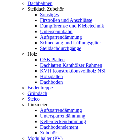
Dachbahnen
Steildach Zubehör
Sonstiges
Firstrollen und Anschlüsse
Dampfbremse und Klebetechnik
Unterspannbahn
Aufsparrendämmung
Schneefang und Lüftungsgitter
Steildachdurchgänge
Holz
OSB Platten
Dachlatten Kanthölzer Rahmen
KVH Konstruktionsvollholz NSi
Holzplatten
Dachboden
Bodentreppe
Gründach
Steico
Linzmeier
Aufsparrendämmung
Untersparrendämmung
Kellerdeckendämmung
Dachbodenelement
Zubehör
Modulhalter (PV)