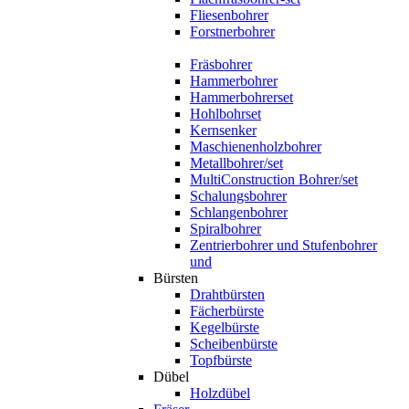
Fliesenbohrer
Forstnerbohrer
Fräsbohrer
Hammerbohrer
Hammerbohrerset
Hohlbohrset
Kernsenker
Maschienenholzbohrer
Metallbohrer/set
MultiConstruction Bohrer/set
Schalungsbohrer
Schlangenbohrer
Spiralbohrer
Zentrierbohrer und Stufenbohrer
und
Bürsten
Drahtbürsten
Fächerbürste
Kegelbürste
Scheibenbürste
Topfbürste
Dübel
Holzdübel