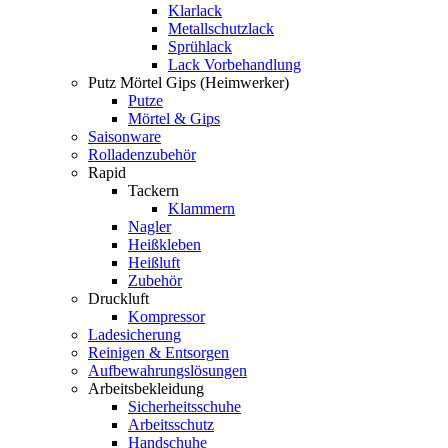
Klarlack
Metallschutzlack
Sprühlack
Lack Vorbehandlung
Putz Mörtel Gips (Heimwerker)
Putze
Mörtel & Gips
Saisonware
Rolladenzubehör
Rapid
Tackern
Klammern
Nagler
Heißkleben
Heißluft
Zubehör
Druckluft
Kompressor
Ladesicherung
Reinigen & Entsorgen
Aufbewahrungslösungen
Arbeitsbekleidung
Sicherheitsschuhe
Arbeitsschutz
Handschuhe