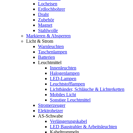
Locheisen
Erdlochbohrer
Draht
Zubehör
Magnet
Stahlwolle
Markieren & Absperren
Licht & Strom
Warnleuchten
Taschenlampen
Batterien
Leuchtmittel
Innenleuchten
Halogenlampen
LED-Lampen
Leuchtstofflampen
Lichtbänder, Schläuche & Lichterketten
Mobiles Licht
Sonstige Leuchtmittel
Stromerzeuger
Elektroheizer
AS-Schwabe
Verlängerungskabel
LED Baustrahler & Arbeitsleuchten
Kabeltrommeln