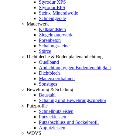
Styrodur XPS
Styropor EPS
Stein-, Mineralwolle
Schneidgeräte
Mauerwerk
Kalksandstein
Ziegelmauerwerk
Porenbeton
Schalungssteine
Stürze
Dichtbleche & Bodenplattenabdichtung
Quellband
Abdichtung gegen Bodenfeuchtigkeit
Dichtblech
Mauersperrbahnen
Sonstiges
Bewehrung & Schalung
Baustahl
Schalung und Bewehrungszubehör
Putzprofile
Schnellputzleisten
Putzeckleisten
Putzabschluss und Sockelprofil
Anputzleisten
WDVS