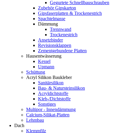
Gegurtete Schnellbauschrauben
Zubehör Gipskarton
Gipsfaserplatten & Trockenestrich
Spachtelmasse
Dämmung
Trennwand
Trockenestrich
Ansetzbinder
Revisionsklappen
Zementgebundene Platten
Hausentwässerung
Kessel
Upmann
Schüttung
Acryl Silikon Baukleber
Sanitärsilikon
Bau- & Natursteinsilikon
Acryldichtstoffe
Kleb-/Dichtstoffe
Sonstiges
Multipor - Innendämmung
Calcium-Silikat-Platten
Lehmbau
Dach
Klemmfilz