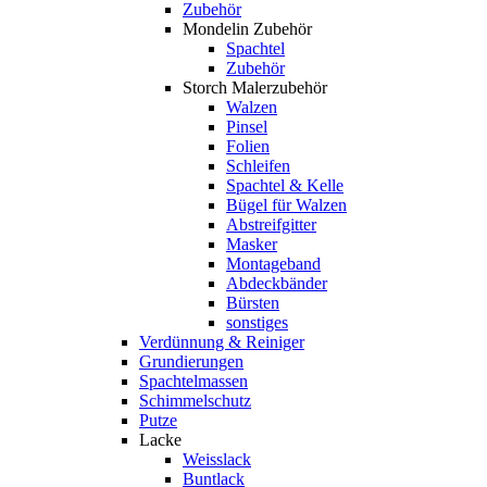
Zubehör
Mondelin Zubehör
Spachtel
Zubehör
Storch Malerzubehör
Walzen
Pinsel
Folien
Schleifen
Spachtel & Kelle
Bügel für Walzen
Abstreifgitter
Masker
Montageband
Abdeckbänder
Bürsten
sonstiges
Verdünnung & Reiniger
Grundierungen
Spachtelmassen
Schimmelschutz
Putze
Lacke
Weisslack
Buntlack