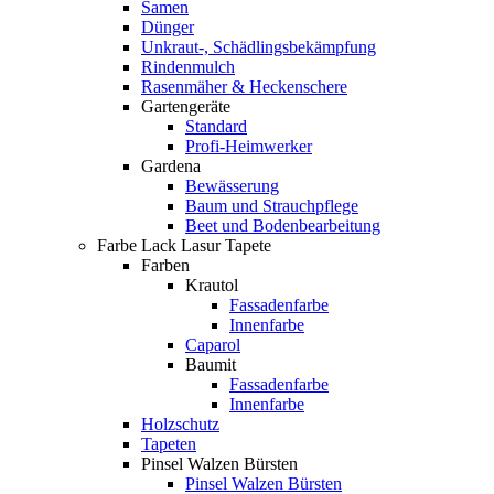
Samen
Dünger
Unkraut-, Schädlingsbekämpfung
Rindenmulch
Rasenmäher & Heckenschere
Gartengeräte
Standard
Profi-Heimwerker
Gardena
Bewässerung
Baum und Strauchpflege
Beet und Bodenbearbeitung
Farbe Lack Lasur Tapete
Farben
Krautol
Fassadenfarbe
Innenfarbe
Caparol
Baumit
Fassadenfarbe
Innenfarbe
Holzschutz
Tapeten
Pinsel Walzen Bürsten
Pinsel Walzen Bürsten