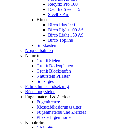
Recyfix Pro 100
Dachfix Steel 115
Steelfix Air
Birco
Birco Plus 100
Birco Light 100 AS
Birco Light 150 AS
Birco Topline
Sinkkasten
Noppenbahnen
Naturstein
Granit Stelen
Granit Bodenplatten
Granit Blockstufen
Naturstein Pflaster
Sonstiges
Fahrbahninstandsetzung
Böschungssteine
Fugenmaterial & Zierkies
Fugenkreuze
Kiesstabiliesierungsgitter
Fugenmaterial und Zierkies
Pflasterfugenmörtel
Kanalrohre
Gleitmittel