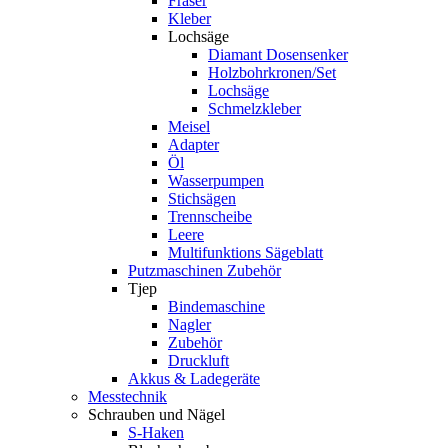
Fräser
Kleber
Lochsäge
Diamant Dosensenker
Holzbohrkronen/Set
Lochsäge
Schmelzkleber
Meisel
Adapter
Öl
Wasserpumpen
Stichsägen
Trennscheibe
Leere
Multifunktions Sägeblatt
Putzmaschinen Zubehör
Tjep
Bindemaschine
Nagler
Zubehör
Druckluft
Akkus & Ladegeräte
Messtechnik
Schrauben und Nägel
S-Haken