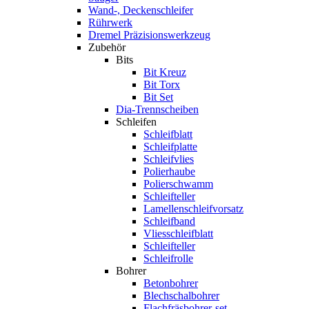
Wand-, Deckenschleifer
Rührwerk
Dremel Präzisionswerkzeug
Zubehör
Bits
Bit Kreuz
Bit Torx
Bit Set
Dia-Trennscheiben
Schleifen
Schleifblatt
Schleifplatte
Schleifvlies
Polierhaube
Polierschwamm
Schleifteller
Lamellenschleifvorsatz
Schleifband
Vliesschleifblatt
Schleifteller
Schleifrolle
Bohrer
Betonbohrer
Blechschalbohrer
Flachfräsbohrer-set