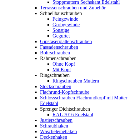
Stoppmuttern Sechskant Edelstahl
Terrassenschrauben und Zubehör
Schnellbauschrauben
Feingewinde
Grobgewinde
Sonstige
Gegurtet
Gipsfaserplattenschrauben
Fassadenschrauben
Bohrschrauben
Rahmenschrauben
Ohne Kopf
Mit Kopf
Ringschrauben
Ringschrauben Muttern
Stockschrauben
Flachrund-Kopfschraube
Schlossschrauben Flachrundkopf mit Mutter
Edelstahl
Sprenger Dichtschrauben
RAL 7016 Edelstahl
Justierschrauben
Schraubhaken
Wäscheleinehaken
Deckenhaken