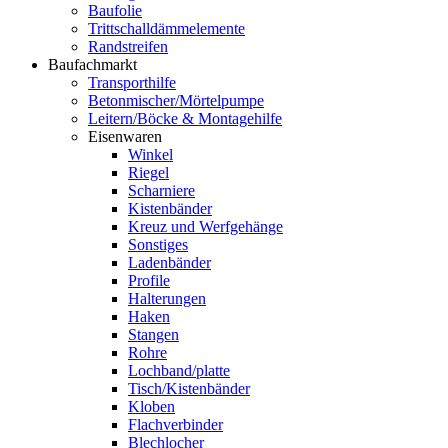
Baufolie
Trittschalldämmelemente
Randstreifen
Baufachmarkt
Transporthilfe
Betonmischer/Mörtelpumpe
Leitern/Böcke & Montagehilfe
Eisenwaren
Winkel
Riegel
Scharniere
Kistenbänder
Kreuz und Werfgehänge
Sonstiges
Ladenbänder
Profile
Halterungen
Haken
Stangen
Rohre
Lochband/platte
Tisch/Kistenbänder
Kloben
Flachverbinder
Blechlocher