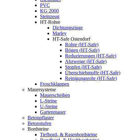
PVC
KG 2000
Steinzeug
HT-Rohre
Dichtungsringe
Marley
HT-Safe Ostendorf
Rohre (HT-Safe)
Bögen (HT-Safe)
Reduzierungen (HT-Safe)
Abzweige (HT-Safe)
Stopfen (HT-Safe)
Überschiebmuffe (HT-Safe)
Reinigungsrohr (HT-Safe)
Froschklappen
Mauersysteme
Mauerscheiben
L-Steine
U-Steine
Gartenmauer
Betonpflaster
Betonstufen
Bordsteine
Tiefbord- & Rasenbordsteine