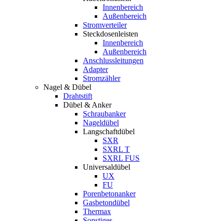
Innenbereich
Außenbereich
Stromverteiler
Steckdosenleisten
Innenbereich
Außenbereich
Anschlussleitungen
Adapter
Stromzähler
Nagel & Dübel
Drahtstift
Dübel & Anker
Schraubanker
Nageldübel
Langschaftdübel
SXR
SXRL T
SXRL FUS
Universaldübel
UX
FU
Porenbetonanker
Gasbetondübel
Thermax
Sonstiges