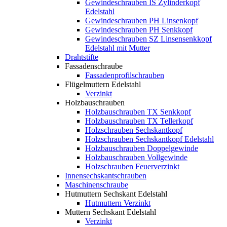
Gewindeschrauben IS Zylinderkopf
Edelstahl
Gewindeschrauben PH Linsenkopf
Gewindeschrauben PH Senkkopf
Gewindeschrauben SZ Linsensenkkopf
Edelstahl mit Mutter
Drahtstifte
Fassadenschraube
Fassadenprofilschrauben
Flügelmuttern Edelstahl
Verzinkt
Holzbauschrauben
Holzbauschrauben TX Senkkopf
Holzbauschrauben TX Tellerkopf
Holzschrauben Sechskantkopf
Holzschrauben Sechskantkopf Edelstahl
Holzbauschrauben Doppelgewinde
Holzbauschrauben Vollgewinde
Holzschrauben Feuerverzinkt
Innensechskantschrauben
Maschinenschraube
Hutmuttern Sechskant Edelstahl
Hutmuttern Verzinkt
Muttern Sechskant Edelstahl
Verzinkt