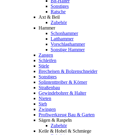
Bit-Halter
Sonstiges
Ratsche
Axt & Beil
Zubehör
Hammer
Schonhammer
Latthammer
Vorschlaghammer
Sonstige Hammer
Zangen
Schleifen
Stiele
Brecheisen & Bolzenschneider
Sonstiges
Splintenttreiber & Körner
Straßenbau
Gewindebohrer & Halter
Nieten
Sieb
Zwingen
Profiwerkzeug Bau & Garten
Sägen & Raspeln
Zubehör
Keile & Hobel & Schmiege