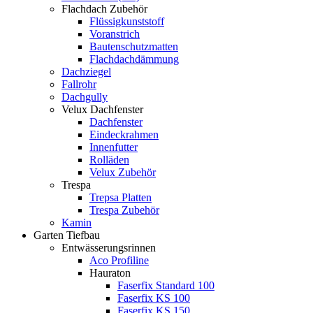
Flachdach Zubehör
Flüssigkunststoff
Voranstrich
Bautenschutzmatten
Flachdachdämmung
Dachziegel
Fallrohr
Dachgully
Velux Dachfenster
Dachfenster
Eindeckrahmen
Innenfutter
Rolläden
Velux Zubehör
Trespa
Trepsa Platten
Trespa Zubehör
Kamin
Garten Tiefbau
Entwässerungsrinnen
Aco Profiline
Hauraton
Faserfix Standard 100
Faserfix KS 100
Faserfix KS 150