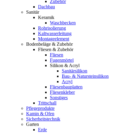
Zubehör
Dachbau
Sanitär
Keramik
Waschbecken
Rohrisolierung
Kaltwasserleitung
Montageelement
Bodenbeläge & Zubehör
Fliesen & Zubehör
Fliesen
Fugenmörtel
Silikon & Acryl
Sanitärsilikon
Bau- & Natursteinsilikon
Acryl
Fliesenbauplatten
Fliesenkleber
Sonstiges
Trittschall
Pflegeprodukte
Kamin & Ofen
Sicherheitstechnik
Garten
Erde