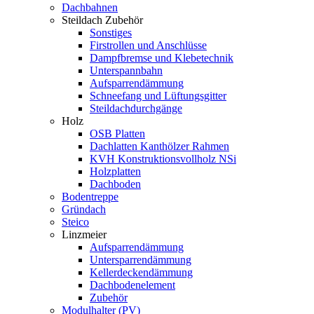
Dachbahnen
Steildach Zubehör
Sonstiges
Firstrollen und Anschlüsse
Dampfbremse und Klebetechnik
Unterspannbahn
Aufsparrendämmung
Schneefang und Lüftungsgitter
Steildachdurchgänge
Holz
OSB Platten
Dachlatten Kanthölzer Rahmen
KVH Konstruktionsvollholz NSi
Holzplatten
Dachboden
Bodentreppe
Gründach
Steico
Linzmeier
Aufsparrendämmung
Untersparrendämmung
Kellerdeckendämmung
Dachbodenelement
Zubehör
Modulhalter (PV)