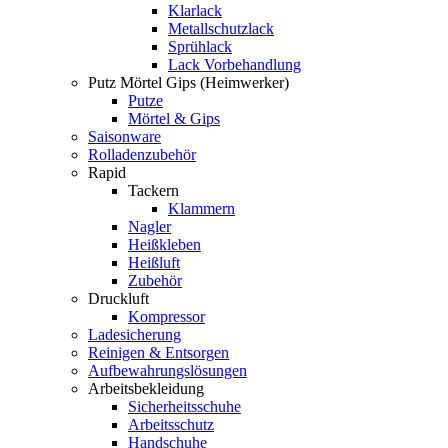
Klarlack
Metallschutzlack
Sprühlack
Lack Vorbehandlung
Putz Mörtel Gips (Heimwerker)
Putze
Mörtel & Gips
Saisonware
Rolladenzubehör
Rapid
Tackern
Klammern
Nagler
Heißkleben
Heißluft
Zubehör
Druckluft
Kompressor
Ladesicherung
Reinigen & Entsorgen
Aufbewahrungslösungen
Arbeitsbekleidung
Sicherheitsschuhe
Arbeitsschutz
Handschuhe