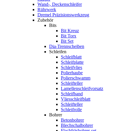
Wand-, Deckenschleifer
Rührwerk
Dremel Präzisionswerkzeug
Zubehör
Bits
Bit Kreuz
Bit Torx
Bit Set
Dia-Trennscheiben
Schleifen
Schleifblatt
Schleifplatte
Schleifvlies
Polierhaube
Polierschwamm
Schleifteller
Lamellenschleifvorsatz
Schleifband
Vliesschleifblatt
Schleifteller
Schleifrolle
Bohrer
Betonbohrer
Blechschalbohrer
Flachfräsbohrer-set