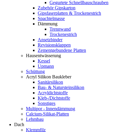
Gegurtete Schnellbauschrauben
Zubehör Gipskarton
Gipsfaserplatten & Trockenestrich
Spachtelmasse
Dämmung
Trennwand
Trockenestrich
Ansetzbinder
Revisionsklappen
Zementgebundene Platten
Hausentwässerung
Kessel
Upmann
Schüttung
Acryl Silikon Baukleber
Sanitärsilikon
Bau- & Natursteinsilikon
Acryldichtstoffe
Kleb-/Dichtstoffe
Sonstiges
Multipor - Innendämmung
Calcium-Silikat-Platten
Lehmbau
Dach
Klemmfilz