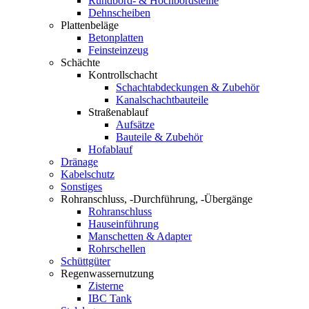
Rundbord- & Hochbordsteine
Dehnscheiben
Plattenbeläge
Betonplatten
Feinsteinzeug
Schächte
Kontrollschacht
Schachtabdeckungen & Zubehör
Kanalschachtbauteile
Straßenablauf
Aufsätze
Bauteile & Zubehör
Hofablauf
Dränage
Kabelschutz
Sonstiges
Rohranschluss, -Durchführung, -Übergänge
Rohranschluss
Hauseinführung
Manschetten & Adapter
Rohrschellen
Schüttgüter
Regenwassernutzung
Zisterne
IBC Tank