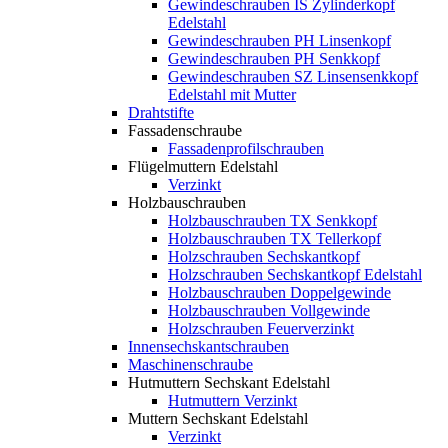
Gewindeschrauben IS Zylinderkopf
Edelstahl
Gewindeschrauben PH Linsenkopf
Gewindeschrauben PH Senkkopf
Gewindeschrauben SZ Linsensenkkopf
Edelstahl mit Mutter
Drahtstifte
Fassadenschraube
Fassadenprofilschrauben
Flügelmuttern Edelstahl
Verzinkt
Holzbauschrauben
Holzbauschrauben TX Senkkopf
Holzbauschrauben TX Tellerkopf
Holzschrauben Sechskantkopf
Holzschrauben Sechskantkopf Edelstahl
Holzbauschrauben Doppelgewinde
Holzbauschrauben Vollgewinde
Holzschrauben Feuerverzinkt
Innensechskantschrauben
Maschinenschraube
Hutmuttern Sechskant Edelstahl
Hutmuttern Verzinkt
Muttern Sechskant Edelstahl
Verzinkt