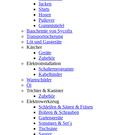
Jacken
Shirts
Hosen
Pullover
Gummistiefel
Bauchemie von Sycofix
Transportsicherung
Löt und Gasgeräte
Kärcher
Geräte
Zubehör
Elektroinstallation
Schalterprogramm
Kabelbinder
Warnschilder
Öl
Trichter & Kanister
Zubehör
Elektrowerkzeug
Schleifen & Sägen & Fräsen
Bohren & Schrauben
Gartengeräte
Sonstiges & Set´s
Tischsäge
Sauger