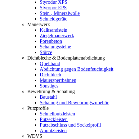
Styrodur XPS
Styropor EPS
Stein-, Mineralwolle
Schneidgeräte
Mauerwerk
Kalksandstein
Ziegelmauerwerk
Porenbeton
Schalungssteine
Stürze
Dichtbleche & Bodenplattenabdichtung
Quellband
Abdichtung gegen Bodenfeuchtigkeit
Dichtblech
Mauersperrbahnen
Sonstiges
Bewehrung & Schalung
Baustahl
Schalung und Bewehrungszubehör
Putzprofile
Schnellputzleisten
Putzeckleisten
Putzabschluss und Sockelprofil
Anputzleisten
WDVS