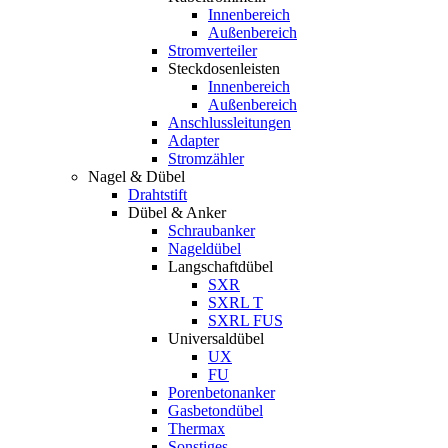
Innenbereich
Außenbereich
Stromverteiler
Steckdosenleisten
Innenbereich
Außenbereich
Anschlussleitungen
Adapter
Stromzähler
Nagel & Dübel
Drahtstift
Dübel & Anker
Schraubanker
Nageldübel
Langschaftdübel
SXR
SXRL T
SXRL FUS
Universaldübel
UX
FU
Porenbetonanker
Gasbetondübel
Thermax
Sonstiges