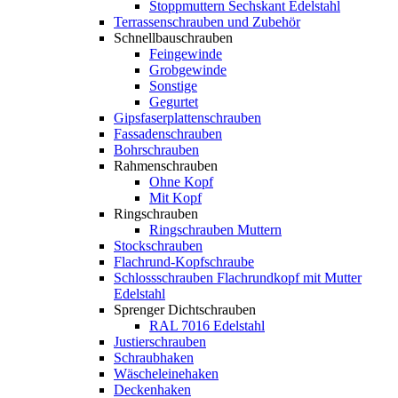
Stoppmuttern Sechskant Edelstahl
Terrassenschrauben und Zubehör
Schnellbauschrauben
Feingewinde
Grobgewinde
Sonstige
Gegurtet
Gipsfaserplattenschrauben
Fassadenschrauben
Bohrschrauben
Rahmenschrauben
Ohne Kopf
Mit Kopf
Ringschrauben
Ringschrauben Muttern
Stockschrauben
Flachrund-Kopfschraube
Schlossschrauben Flachrundkopf mit Mutter
Edelstahl
Sprenger Dichtschrauben
RAL 7016 Edelstahl
Justierschrauben
Schraubhaken
Wäscheleinehaken
Deckenhaken