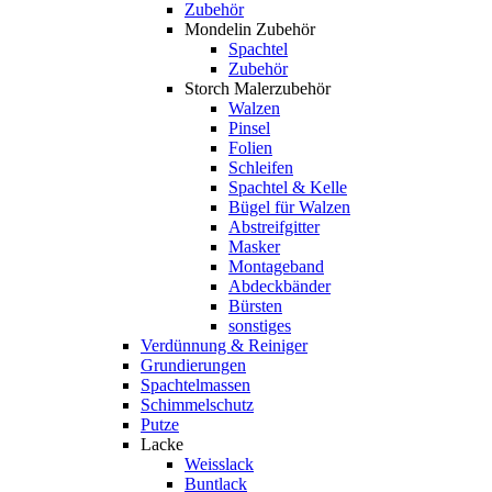
Zubehör
Mondelin Zubehör
Spachtel
Zubehör
Storch Malerzubehör
Walzen
Pinsel
Folien
Schleifen
Spachtel & Kelle
Bügel für Walzen
Abstreifgitter
Masker
Montageband
Abdeckbänder
Bürsten
sonstiges
Verdünnung & Reiniger
Grundierungen
Spachtelmassen
Schimmelschutz
Putze
Lacke
Weisslack
Buntlack