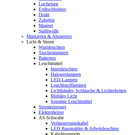
Locheisen
Erdlochbohrer
Draht
Zubehör
Magnet
Stahlwolle
Markieren & Absperren
Licht & Strom
Warnleuchten
Taschenlampen
Batterien
Leuchtmittel
Innenleuchten
Halogenlampen
LED-Lampen
Leuchtstofflampen
Lichtbänder, Schläuche & Lichterketten
Mobiles Licht
Sonstige Leuchtmittel
Stromerzeuger
Elektroheizer
AS-Schwabe
Verlängerungskabel
LED Baustrahler & Arbeitsleuchten
Kabeltrommeln