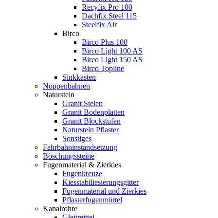
Recyfix Pro 100
Dachfix Steel 115
Steelfix Air
Birco
Birco Plus 100
Birco Light 100 AS
Birco Light 150 AS
Birco Topline
Sinkkasten
Noppenbahnen
Naturstein
Granit Stelen
Granit Bodenplatten
Granit Blockstufen
Naturstein Pflaster
Sonstiges
Fahrbahninstandsetzung
Böschungssteine
Fugenmaterial & Zierkies
Fugenkreuze
Kiesstabiliesierungsgitter
Fugenmaterial und Zierkies
Pflasterfugenmörtel
Kanalrohre
Gleitmittel