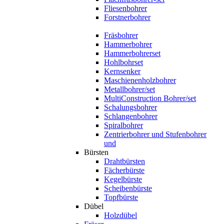
Fliesenbohrer
Forstnerbohrer
Fräsbohrer
Hammerbohrer
Hammerbohrerset
Hohlbohrset
Kernsenker
Maschienenholzbohrer
Metallbohrer/set
MultiConstruction Bohrer/set
Schalungsbohrer
Schlangenbohrer
Spiralbohrer
Zentrierbohrer und Stufenbohrer
und
Bürsten
Drahtbürsten
Fächerbürste
Kegelbürste
Scheibenbürste
Topfbürste
Dübel
Holzdübel