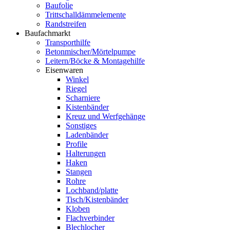
Baufolie
Trittschalldämmelemente
Randstreifen
Baufachmarkt
Transporthilfe
Betonmischer/Mörtelpumpe
Leitern/Böcke & Montagehilfe
Eisenwaren
Winkel
Riegel
Scharniere
Kistenbänder
Kreuz und Werfgehänge
Sonstiges
Ladenbänder
Profile
Halterungen
Haken
Stangen
Rohre
Lochband/platte
Tisch/Kistenbänder
Kloben
Flachverbinder
Blechlocher