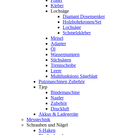
Fräser
Kleber
Lochsäge
Diamant Dosensenker
Holzbohrkronen/Set
Lochsäge
Schmelzkleber
Meisel
Adapter
Öl
Wasserpumpen
Stichsägen
Trennscheibe
Leere
Multifunktions Sägeblatt
Putzmaschinen Zubehör
Tjep
Bindemaschine
Nagler
Zubehör
Druckluft
Akkus & Ladegeräte
Messtechnik
Schrauben und Nägel
S-Haken