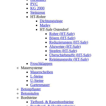
PVC
KG 2000
Steinzeug
HT-Rohre
Dichtungsringe
Marley
HT-Safe Ostendorf
Rohre (HT-Safe)
Bögen (HT-Safe)
Reduzierungen (HT-Safe)
Abzweige (HT-Safe)
Stopfen (HT-Safe)
Überschiebmuffe (HT-Safe)
Reinigungsrohr (HT-Safe)
Froschklappen
Mauersysteme
Mauerscheiben
L-Steine
U-Steine
Gartenmauer
Betonpflaster
Betonstufen
Bordsteine
Tiefbord- & Rasenbordsteine