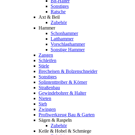
Bit-Halter
Sonstiges
Ratsche
Axt & Beil
Zubehör
Hammer
Schonhammer
Latthammer
Vorschlaghammer
Sonstige Hammer
Zangen
Schleifen
Stiele
Brecheisen & Bolzenschneider
Sonstiges
Splintenttreiber & Körner
Straßenbau
Gewindebohrer & Halter
Nieten
Sieb
Zwingen
Profiwerkzeug Bau & Garten
Sägen & Raspeln
Zubehör
Keile & Hobel & Schmiege