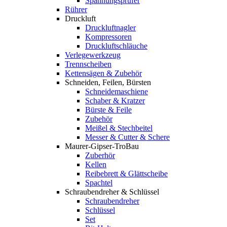
Spannungsprüfer
Rührer
Druckluft
Druckluftnagler
Kompressoren
Druckluftschläuche
Verlegewerkzeug
Trennscheiben
Kettensägen & Zubehör
Schneiden, Feilen, Bürsten
Schneidemaschiene
Schaber & Kratzer
Bürste & Feile
Zubehör
Meißel & Stechbeitel
Messer & Cutter & Schere
Maurer-Gipser-TroBau
Zuberhör
Kellen
Reibebrett & Glättscheibe
Spachtel
Schraubendreher & Schlüssel
Schraubendreher
Schlüssel
Set