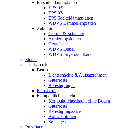
Fassadendämmplatten
EPS 032
EPS 034
EPS Sockeldämmplatten
WDVS Lammellenplatten
Zubehör
Leisten & Schienen
Armierungskleber
Gewebe
WDVS Dübel
WDVS Fugendichtband
Steico
Lichtschacht
Beton
Lichtschächte & Aufsatzrahmen
Gitterröste
Befestigungen
Kunststoff
Kompaktlichtschacht
Kompaktlichtschacht ohne Boden
Gitterroste
Befestigungssätze
Aufsatzrahmen
Sonstiges
Putzräger