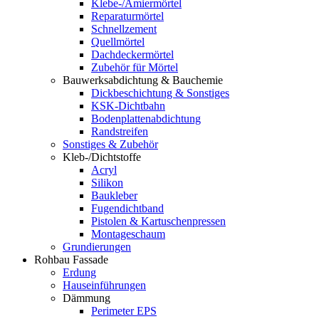
Klebe-/Amiermörtel
Reparaturmörtel
Schnellzement
Quellmörtel
Dachdeckermörtel
Zubehör für Mörtel
Bauwerksabdichtung & Bauchemie
Dickbeschichtung & Sonstiges
KSK-Dichtbahn
Bodenplattenabdichtung
Randstreifen
Sonstiges & Zubehör
Kleb-/Dichtstoffe
Acryl
Silikon
Baukleber
Fugendichtband
Pistolen & Kartuschenpressen
Montageschaum
Grundierungen
Rohbau Fassade
Erdung
Hauseinführungen
Dämmung
Perimeter EPS