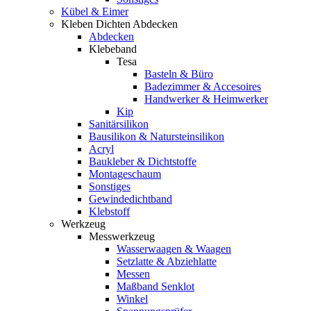
Kübel & Eimer
Kleben Dichten Abdecken
Abdecken
Klebeband
Tesa
Basteln & Büro
Badezimmer & Accesoires
Handwerker & Heimwerker
Kip
Sanitärsilikon
Bausilikon & Natursteinsilikon
Acryl
Baukleber & Dichtstoffe
Montageschaum
Sonstiges
Gewindedichtband
Klebstoff
Werkzeug
Messwerkzeug
Wasserwaagen & Waagen
Setzlatte & Abziehlatte
Messen
Maßband Senklot
Winkel