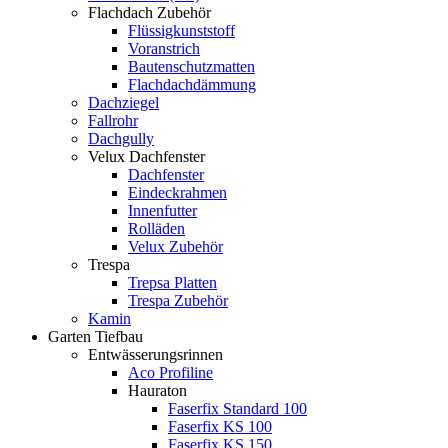
Flachdach Zubehör
Flüssigkunststoff
Voranstrich
Bautenschutzmatten
Flachdachdämmung
Dachziegel
Fallrohr
Dachgully
Velux Dachfenster
Dachfenster
Eindeckrahmen
Innenfutter
Rolläden
Velux Zubehör
Trespa
Trepsa Platten
Trespa Zubehör
Kamin
Garten Tiefbau
Entwässerungsrinnen
Aco Profiline
Hauraton
Faserfix Standard 100
Faserfix KS 100
Faserfix KS 150