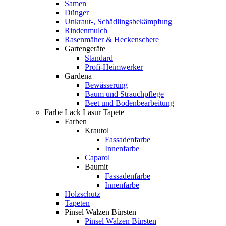
Samen
Dünger
Unkraut-, Schädlingsbekämpfung
Rindenmulch
Rasenmäher & Heckenschere
Gartengeräte
Standard
Profi-Heimwerker
Gardena
Bewässerung
Baum und Strauchpflege
Beet und Bodenbearbeitung
Farbe Lack Lasur Tapete
Farben
Krautol
Fassadenfarbe
Innenfarbe
Caparol
Baumit
Fassadenfarbe
Innenfarbe
Holzschutz
Tapeten
Pinsel Walzen Bürsten
Pinsel Walzen Bürsten