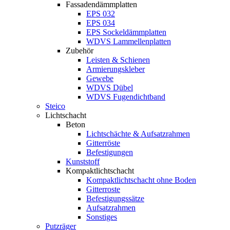
Fassadendämmplatten
EPS 032
EPS 034
EPS Sockeldämmplatten
WDVS Lammellenplatten
Zubehör
Leisten & Schienen
Armierungskleber
Gewebe
WDVS Dübel
WDVS Fugendichtband
Steico
Lichtschacht
Beton
Lichtschächte & Aufsatzrahmen
Gitterröste
Befestigungen
Kunststoff
Kompaktlichtschacht
Kompaktlichtschacht ohne Boden
Gitterroste
Befestigungssätze
Aufsatzrahmen
Sonstiges
Putzräger