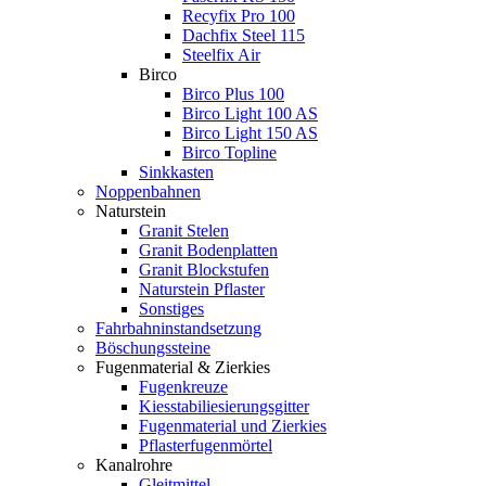
Recyfix Pro 100
Dachfix Steel 115
Steelfix Air
Birco
Birco Plus 100
Birco Light 100 AS
Birco Light 150 AS
Birco Topline
Sinkkasten
Noppenbahnen
Naturstein
Granit Stelen
Granit Bodenplatten
Granit Blockstufen
Naturstein Pflaster
Sonstiges
Fahrbahninstandsetzung
Böschungssteine
Fugenmaterial & Zierkies
Fugenkreuze
Kiesstabiliesierungsgitter
Fugenmaterial und Zierkies
Pflasterfugenmörtel
Kanalrohre
Gleitmittel