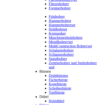
Fliesenbohrer
Forstnerbohrer
Fräsbohrer
Hammerbohrer
Hammerbohrerset
Hohlbohrset
Kernsenker
Maschienenholzbohrer
Metallbohrer/set
MultiConstruction Bohrer/set
Schalungsbohrer
Schlangenbohrer
Spiralbohrer
Zentrierbohrer und Stufenbohrer
und
Bürsten
Drahtbürsten
Fächerbürste
Kegelbürste
Scheibenbürste
Topfbürste
Dübel
Holzdübel