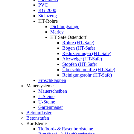
PVC
KG 2000
Steinzeug
HT-Rohre
Dichtungsringe
Marley
HT-Safe Ostendorf
Rohre (HT-Safe)
Bögen (HT-Safe)
Reduzierungen (HT-Safe)
Abzweige (HT-Safe)
Stopfen (HT-Safe)
Überschiebmuffe (HT-Safe)
Reinigungsrohr (HT-Safe)
Froschklappen
Mauersysteme
Mauerscheiben
L-Steine
U-Steine
Gartenmauer
Betonpflaster
Betonstufen
Bordsteine
Tiefbord- & Rasenbordsteine