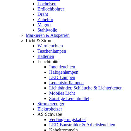
Locheisen
Erdlochbohrer
Draht
Zubehör
Magnet
Stahlwolle
Markieren & Absperren
Licht & Strom
Warnleuchten
Taschenlampen
Batterien
Leuchtmittel
Innenleuchten
Halogenlampen
LED-Lampen
Leuchtstofflampen
Lichtbänder, Schläuche & Lichterketten
Mobiles Licht
Sonstige Leuchtmittel
Stromerzeuger
Elektroheizer
AS-Schwabe
Verlängerungskabel
LED Baustrahler & Arbeitsleuchten
Kabeltrommeln