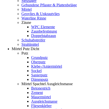
Stelzlager
Gebundene Pflaster & Plattenbeläge
Mörtel
Geovlies & Unkrautvlies
Waterline Rinne
Zäune
WPC Elemente
Zaunbefestigung
Doppelstabzaun
Schuhabstreifer
Strahlmittel
Mörtel Putz Dicht
Putz
Grundputz
Oberputz
Klebe-/Amiermörtel
Sockel
Sanierputz
Dämmputz
Mörtel Spachtel Ausgleichsmasse
Betonestrich
Zement
Mauermörtel
Ausgleichsmasse
Fliesenkleber