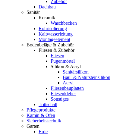
Zubehör
Dachbau
Sanitär
Keramik
Waschbecken
Rohrisolierung
Kaltwasserleitung
Montageelement
Bodenbeläge & Zubehör
Fliesen & Zubehör
Fliesen
Fugenmörtel
Silikon & Acryl
Sanitärsilikon
Bau- & Natursteinsilikon
Acryl
Fliesenbauplatten
Fliesenkleber
Sonstiges
Trittschall
Pflegeprodukte
Kamin & Ofen
Sicherheitstechnik
Garten
Erde