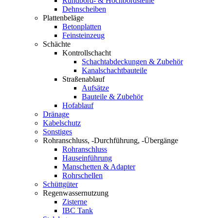
Rundbord- & Hochbordsteine
Dehnscheiben
Plattenbeläge
Betonplatten
Feinsteinzeug
Schächte
Kontrollschacht
Schachtabdeckungen & Zubehör
Kanalschachtbauteile
Straßenablauf
Aufsätze
Bauteile & Zubehör
Hofablauf
Dränage
Kabelschutz
Sonstiges
Rohranschluss, -Durchführung, -Übergänge
Rohranschluss
Hauseinführung
Manschetten & Adapter
Rohrschellen
Schüttgüter
Regenwassernutzung
Zisterne
IBC Tank