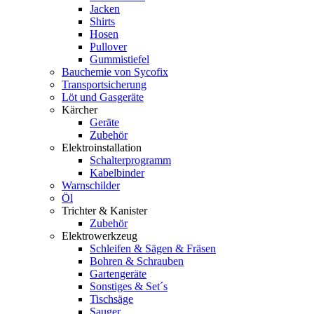
Jacken
Shirts
Hosen
Pullover
Gummistiefel
Bauchemie von Sycofix
Transportsicherung
Löt und Gasgeräte
Kärcher
Geräte
Zubehör
Elektroinstallation
Schalterprogramm
Kabelbinder
Warnschilder
Öl
Trichter & Kanister
Zubehör
Elektrowerkzeug
Schleifen & Sägen & Fräsen
Bohren & Schrauben
Gartengeräte
Sonstiges & Set´s
Tischsäge
Sauger