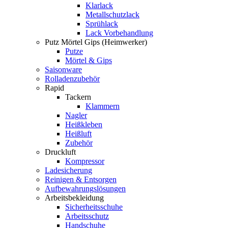
Klarlack
Metallschutzlack
Sprühlack
Lack Vorbehandlung
Putz Mörtel Gips (Heimwerker)
Putze
Mörtel & Gips
Saisonware
Rolladenzubehör
Rapid
Tackern
Klammern
Nagler
Heißkleben
Heißluft
Zubehör
Druckluft
Kompressor
Ladesicherung
Reinigen & Entsorgen
Aufbewahrungslösungen
Arbeitsbekleidung
Sicherheitsschuhe
Arbeitsschutz
Handschuhe