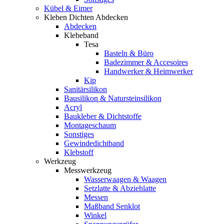
Kübel & Eimer
Kleben Dichten Abdecken
Abdecken
Klebeband
Tesa
Basteln & Büro
Badezimmer & Accesoires
Handwerker & Heimwerker
Kip
Sanitärsilikon
Bausilikon & Natursteinsilikon
Acryl
Baukleber & Dichtstoffe
Montageschaum
Sonstiges
Gewindedichtband
Klebstoff
Werkzeug
Messwerkzeug
Wasserwaagen & Waagen
Setzlatte & Abziehlatte
Messen
Maßband Senklot
Winkel