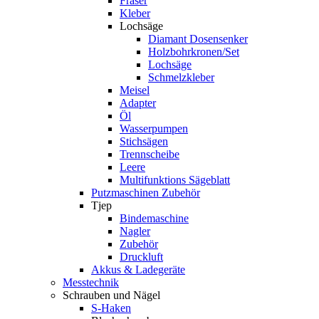
Fräser
Kleber
Lochsäge
Diamant Dosensenker
Holzbohrkronen/Set
Lochsäge
Schmelzkleber
Meisel
Adapter
Öl
Wasserpumpen
Stichsägen
Trennscheibe
Leere
Multifunktions Sägeblatt
Putzmaschinen Zubehör
Tjep
Bindemaschine
Nagler
Zubehör
Druckluft
Akkus & Ladegeräte
Messtechnik
Schrauben und Nägel
S-Haken