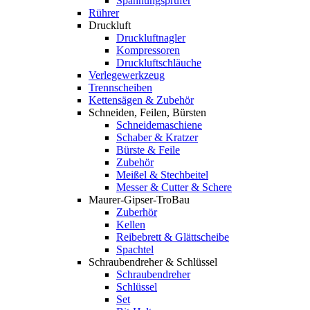
Spannungsprüfer
Rührer
Druckluft
Druckluftnagler
Kompressoren
Druckluftschläuche
Verlegewerkzeug
Trennscheiben
Kettensägen & Zubehör
Schneiden, Feilen, Bürsten
Schneidemaschiene
Schaber & Kratzer
Bürste & Feile
Zubehör
Meißel & Stechbeitel
Messer & Cutter & Schere
Maurer-Gipser-TroBau
Zuberhör
Kellen
Reibebrett & Glättscheibe
Spachtel
Schraubendreher & Schlüssel
Schraubendreher
Schlüssel
Set