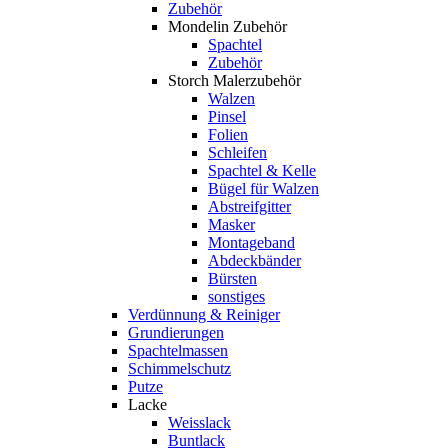
Zubehör
Mondelin Zubehör
Spachtel
Zubehör
Storch Malerzubehör
Walzen
Pinsel
Folien
Schleifen
Spachtel & Kelle
Bügel für Walzen
Abstreifgitter
Masker
Montageband
Abdeckbänder
Bürsten
sonstiges
Verdünnung & Reiniger
Grundierungen
Spachtelmassen
Schimmelschutz
Putze
Lacke
Weisslack
Buntlack