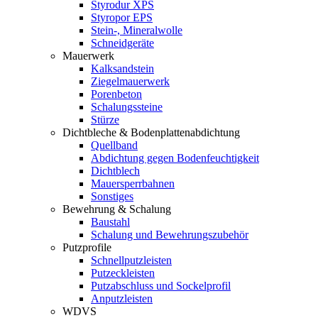
Styrodur XPS
Styropor EPS
Stein-, Mineralwolle
Schneidgeräte
Mauerwerk
Kalksandstein
Ziegelmauerwerk
Porenbeton
Schalungssteine
Stürze
Dichtbleche & Bodenplattenabdichtung
Quellband
Abdichtung gegen Bodenfeuchtigkeit
Dichtblech
Mauersperrbahnen
Sonstiges
Bewehrung & Schalung
Baustahl
Schalung und Bewehrungszubehör
Putzprofile
Schnellputzleisten
Putzeckleisten
Putzabschluss und Sockelprofil
Anputzleisten
WDVS