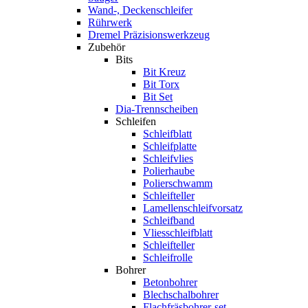
Wand-, Deckenschleifer
Rührwerk
Dremel Präzisionswerkzeug
Zubehör
Bits
Bit Kreuz
Bit Torx
Bit Set
Dia-Trennscheiben
Schleifen
Schleifblatt
Schleifplatte
Schleifvlies
Polierhaube
Polierschwamm
Schleifteller
Lamellenschleifvorsatz
Schleifband
Vliesschleifblatt
Schleifteller
Schleifrolle
Bohrer
Betonbohrer
Blechschalbohrer
Flachfräsbohrer-set