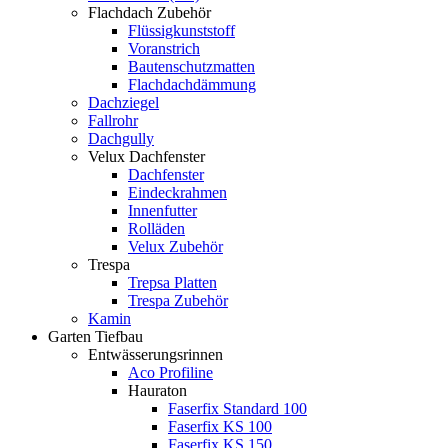
Flachdach Zubehör
Flüssigkunststoff
Voranstrich
Bautenschutzmatten
Flachdachdämmung
Dachziegel
Fallrohr
Dachgully
Velux Dachfenster
Dachfenster
Eindeckrahmen
Innenfutter
Rolläden
Velux Zubehör
Trespa
Trepsa Platten
Trespa Zubehör
Kamin
Garten Tiefbau
Entwässerungsrinnen
Aco Profiline
Hauraton
Faserfix Standard 100
Faserfix KS 100
Faserfix KS 150