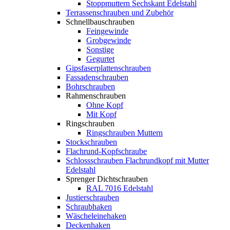
Stoppmuttern Sechskant Edelstahl
Terrassenschrauben und Zubehör
Schnellbauschrauben
Feingewinde
Grobgewinde
Sonstige
Gegurtet
Gipsfaserplattenschrauben
Fassadenschrauben
Bohrschrauben
Rahmenschrauben
Ohne Kopf
Mit Kopf
Ringschrauben
Ringschrauben Muttern
Stockschrauben
Flachrund-Kopfschraube
Schlossschrauben Flachrundkopf mit Mutter
Edelstahl
Sprenger Dichtschrauben
RAL 7016 Edelstahl
Justierschrauben
Schraubhaken
Wäscheleinehaken
Deckenhaken