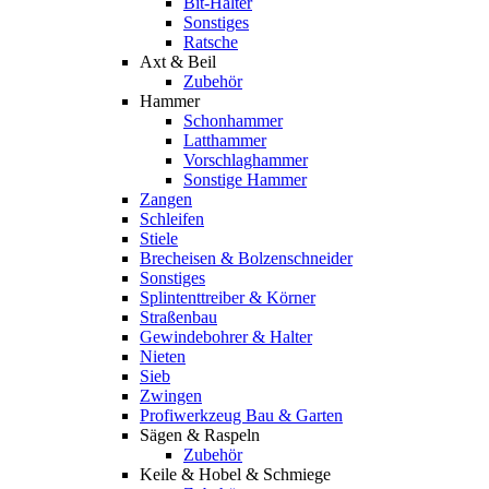
Bit-Halter
Sonstiges
Ratsche
Axt & Beil
Zubehör
Hammer
Schonhammer
Latthammer
Vorschlaghammer
Sonstige Hammer
Zangen
Schleifen
Stiele
Brecheisen & Bolzenschneider
Sonstiges
Splintenttreiber & Körner
Straßenbau
Gewindebohrer & Halter
Nieten
Sieb
Zwingen
Profiwerkzeug Bau & Garten
Sägen & Raspeln
Zubehör
Keile & Hobel & Schmiege