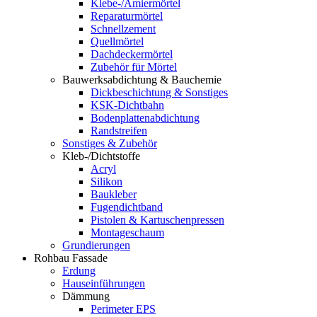
Klebe-/Amiermörtel
Reparaturmörtel
Schnellzement
Quellmörtel
Dachdeckermörtel
Zubehör für Mörtel
Bauwerksabdichtung & Bauchemie
Dickbeschichtung & Sonstiges
KSK-Dichtbahn
Bodenplattenabdichtung
Randstreifen
Sonstiges & Zubehör
Kleb-/Dichtstoffe
Acryl
Silikon
Baukleber
Fugendichtband
Pistolen & Kartuschenpressen
Montageschaum
Grundierungen
Rohbau Fassade
Erdung
Hauseinführungen
Dämmung
Perimeter EPS