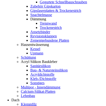
Gegurtete Schnellbauschrauben
Zubehör Gipskarton
Gipsfaserplatten & Trockenestrich
Spachtelmasse
Dämmung
Trennwand
Trockenestrich
Ansetzbinder
Revisionsklappen
Zementgebundene Platten
Hausentwässerung
Kessel
Upmann
Schüttung
Acryl Silikon Baukleber
Sanitärsilikon
Bau- & Natursteinsilikon
Acryldichtstoffe
Kleb-/Dichtstoffe
Sonstiges
Multipor - Innendämmung
Calcium-Silikat-Platten
Lehmbau
Dach
Klemmfilz