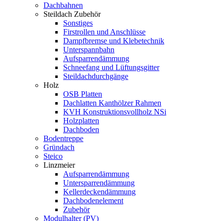
Dachbahnen
Steildach Zubehör
Sonstiges
Firstrollen und Anschlüsse
Dampfbremse und Klebetechnik
Unterspannbahn
Aufsparrendämmung
Schneefang und Lüftungsgitter
Steildachdurchgänge
Holz
OSB Platten
Dachlatten Kanthölzer Rahmen
KVH Konstruktionsvollholz NSi
Holzplatten
Dachboden
Bodentreppe
Gründach
Steico
Linzmeier
Aufsparrendämmung
Untersparrendämmung
Kellerdeckendämmung
Dachbodenelement
Zubehör
Modulhalter (PV)