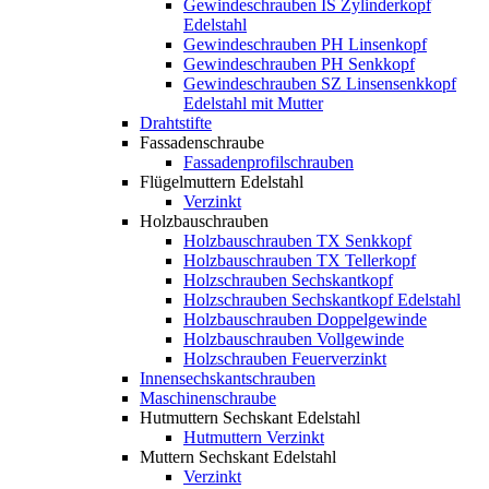
Gewindeschrauben IS Zylinderkopf
Edelstahl
Gewindeschrauben PH Linsenkopf
Gewindeschrauben PH Senkkopf
Gewindeschrauben SZ Linsensenkkopf
Edelstahl mit Mutter
Drahtstifte
Fassadenschraube
Fassadenprofilschrauben
Flügelmuttern Edelstahl
Verzinkt
Holzbauschrauben
Holzbauschrauben TX Senkkopf
Holzbauschrauben TX Tellerkopf
Holzschrauben Sechskantkopf
Holzschrauben Sechskantkopf Edelstahl
Holzbauschrauben Doppelgewinde
Holzbauschrauben Vollgewinde
Holzschrauben Feuerverzinkt
Innensechskantschrauben
Maschinenschraube
Hutmuttern Sechskant Edelstahl
Hutmuttern Verzinkt
Muttern Sechskant Edelstahl
Verzinkt