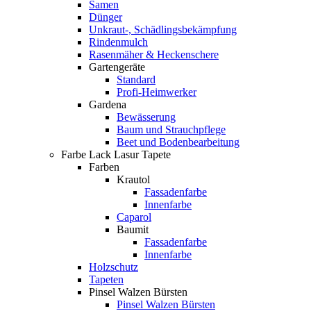
Samen
Dünger
Unkraut-, Schädlingsbekämpfung
Rindenmulch
Rasenmäher & Heckenschere
Gartengeräte
Standard
Profi-Heimwerker
Gardena
Bewässerung
Baum und Strauchpflege
Beet und Bodenbearbeitung
Farbe Lack Lasur Tapete
Farben
Krautol
Fassadenfarbe
Innenfarbe
Caparol
Baumit
Fassadenfarbe
Innenfarbe
Holzschutz
Tapeten
Pinsel Walzen Bürsten
Pinsel Walzen Bürsten