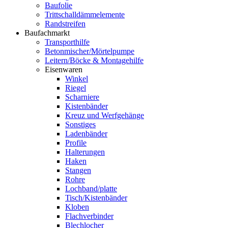
Baufolie
Trittschalldämmelemente
Randstreifen
Baufachmarkt
Transporthilfe
Betonmischer/Mörtelpumpe
Leitern/Böcke & Montagehilfe
Eisenwaren
Winkel
Riegel
Scharniere
Kistenbänder
Kreuz und Werfgehänge
Sonstiges
Ladenbänder
Profile
Halterungen
Haken
Stangen
Rohre
Lochband/platte
Tisch/Kistenbänder
Kloben
Flachverbinder
Blechlocher