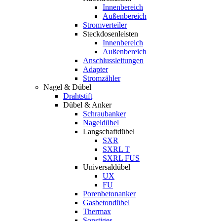
Innenbereich
Außenbereich
Stromverteiler
Steckdosenleisten
Innenbereich
Außenbereich
Anschlussleitungen
Adapter
Stromzähler
Nagel & Dübel
Drahtstift
Dübel & Anker
Schraubanker
Nageldübel
Langschaftdübel
SXR
SXRL T
SXRL FUS
Universaldübel
UX
FU
Porenbetonanker
Gasbetondübel
Thermax
Sonstiges