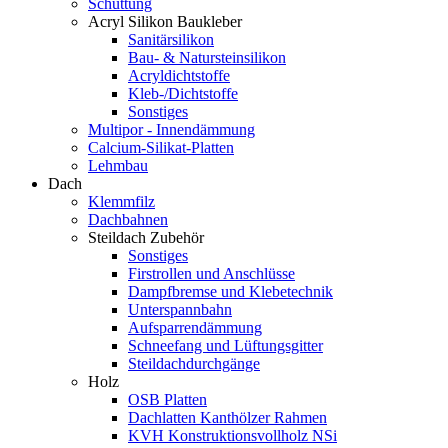
Schüttung
Acryl Silikon Baukleber
Sanitärsilikon
Bau- & Natursteinsilikon
Acryldichtstoffe
Kleb-/Dichtstoffe
Sonstiges
Multipor - Innendämmung
Calcium-Silikat-Platten
Lehmbau
Dach
Klemmfilz
Dachbahnen
Steildach Zubehör
Sonstiges
Firstrollen und Anschlüsse
Dampfbremse und Klebetechnik
Unterspannbahn
Aufsparrendämmung
Schneefang und Lüftungsgitter
Steildachdurchgänge
Holz
OSB Platten
Dachlatten Kanthölzer Rahmen
KVH Konstruktionsvollholz NSi