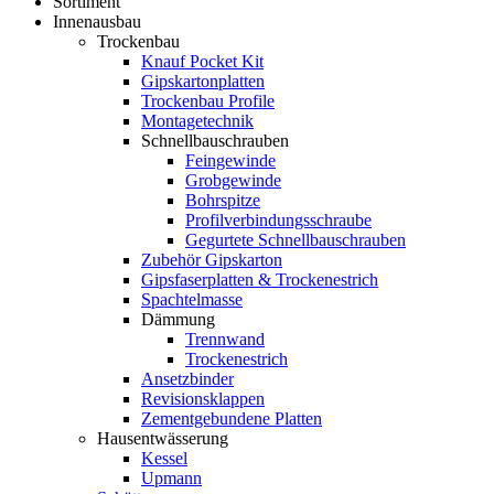
Sortiment
Innenausbau
Trockenbau
Knauf Pocket Kit
Gipskartonplatten
Trockenbau Profile
Montagetechnik
Schnellbauschrauben
Feingewinde
Grobgewinde
Bohrspitze
Profilverbindungsschraube
Gegurtete Schnellbauschrauben
Zubehör Gipskarton
Gipsfaserplatten & Trockenestrich
Spachtelmasse
Dämmung
Trennwand
Trockenestrich
Ansetzbinder
Revisionsklappen
Zementgebundene Platten
Hausentwässerung
Kessel
Upmann