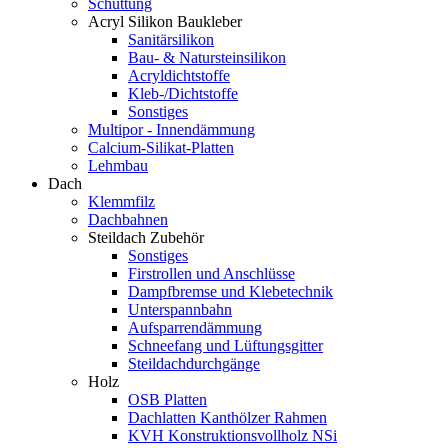
Schüttung
Acryl Silikon Baukleber
Sanitärsilikon
Bau- & Natursteinsilikon
Acryldichtstoffe
Kleb-/Dichtstoffe
Sonstiges
Multipor - Innendämmung
Calcium-Silikat-Platten
Lehmbau
Dach
Klemmfilz
Dachbahnen
Steildach Zubehör
Sonstiges
Firstrollen und Anschlüsse
Dampfbremse und Klebetechnik
Unterspannbahn
Aufsparrendämmung
Schneefang und Lüftungsgitter
Steildachdurchgänge
Holz
OSB Platten
Dachlatten Kanthölzer Rahmen
KVH Konstruktionsvollholz NSi