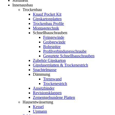
Sortiment
Innenausbau
Trockenbau
Knauf Pocket Kit
Gipskartonplatten
Trockenbau Profile
Montagetechnik
Schnellbauschrauben
Feingewinde
Grobgewinde
Bohrspitze
Profilverbindungsschraube
Gegurtete Schnellbauschrauben
Zubehör Gipskarton
Gipsfaserplatten & Trockenestrich
Spachtelmasse
Dämmung
Trennwand
Trockenestrich
Ansetzbinder
Revisionsklappen
Zementgebundene Platten
Hausentwässerung
Kessel
Upmann