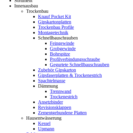
Sortiment
Innenausbau
Trockenbau
Knauf Pocket Kit
Gipskartonplatten
Trockenbau Profile
Montagetechnik
Schnellbauschrauben
Feingewinde
Grobgewinde
Bohrspitze
Profilverbindungsschraube
Gegurtete Schnellbauschrauben
Zubehör Gipskarton
Gipsfaserplatten & Trockenestrich
Spachtelmasse
Dämmung
Trennwand
Trockenestrich
Ansetzbinder
Revisionsklappen
Zementgebundene Platten
Hausentwässerung
Kessel
Upmann