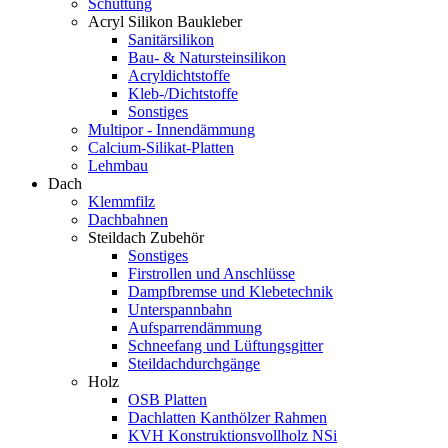
Schüttung
Acryl Silikon Baukleber
Sanitärsilikon
Bau- & Natursteinsilikon
Acryldichtstoffe
Kleb-/Dichtstoffe
Sonstiges
Multipor - Innendämmung
Calcium-Silikat-Platten
Lehmbau
Dach
Klemmfilz
Dachbahnen
Steildach Zubehör
Sonstiges
Firstrollen und Anschlüsse
Dampfbremse und Klebetechnik
Unterspannbahn
Aufsparrendämmung
Schneefang und Lüftungsgitter
Steildachdurchgänge
Holz
OSB Platten
Dachlatten Kanthölzer Rahmen
KVH Konstruktionsvollholz NSi