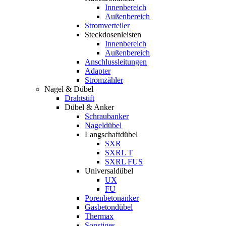
Innenbereich
Außenbereich
Stromverteiler
Steckdosenleisten
Innenbereich
Außenbereich
Anschlussleitungen
Adapter
Stromzähler
Nagel & Dübel
Drahtstift
Dübel & Anker
Schraubanker
Nageldübel
Langschaftdübel
SXR
SXRL T
SXRL FUS
Universaldübel
UX
FU
Porenbetonanker
Gasbetondübel
Thermax
Sonstiges