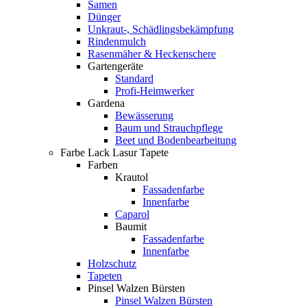
Samen
Dünger
Unkraut-, Schädlingsbekämpfung
Rindenmulch
Rasenmäher & Heckenschere
Gartengeräte
Standard
Profi-Heimwerker
Gardena
Bewässerung
Baum und Strauchpflege
Beet und Bodenbearbeitung
Farbe Lack Lasur Tapete
Farben
Krautol
Fassadenfarbe
Innenfarbe
Caparol
Baumit
Fassadenfarbe
Innenfarbe
Holzschutz
Tapeten
Pinsel Walzen Bürsten
Pinsel Walzen Bürsten