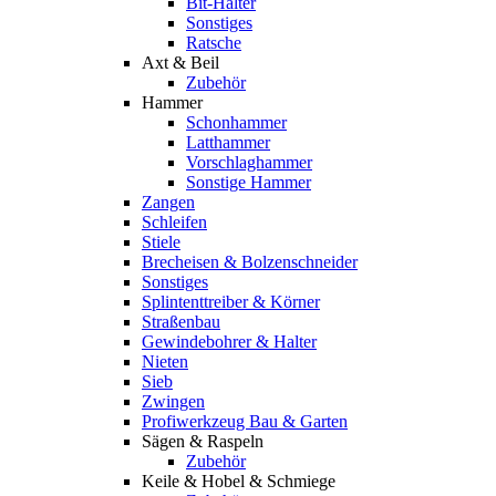
Bit-Halter
Sonstiges
Ratsche
Axt & Beil
Zubehör
Hammer
Schonhammer
Latthammer
Vorschlaghammer
Sonstige Hammer
Zangen
Schleifen
Stiele
Brecheisen & Bolzenschneider
Sonstiges
Splintenttreiber & Körner
Straßenbau
Gewindebohrer & Halter
Nieten
Sieb
Zwingen
Profiwerkzeug Bau & Garten
Sägen & Raspeln
Zubehör
Keile & Hobel & Schmiege