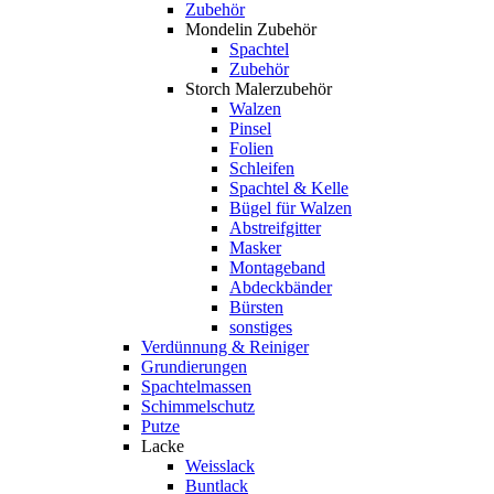
Zubehör
Mondelin Zubehör
Spachtel
Zubehör
Storch Malerzubehör
Walzen
Pinsel
Folien
Schleifen
Spachtel & Kelle
Bügel für Walzen
Abstreifgitter
Masker
Montageband
Abdeckbänder
Bürsten
sonstiges
Verdünnung & Reiniger
Grundierungen
Spachtelmassen
Schimmelschutz
Putze
Lacke
Weisslack
Buntlack