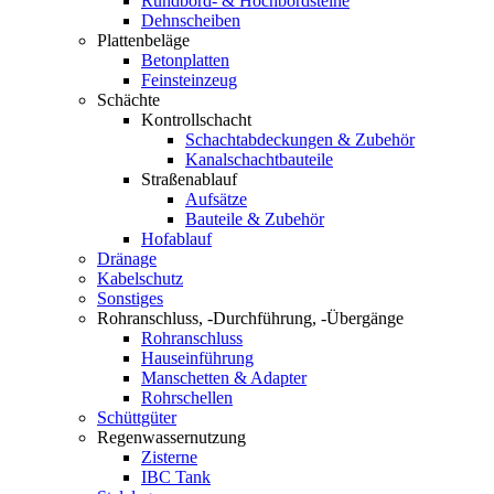
Rundbord- & Hochbordsteine
Dehnscheiben
Plattenbeläge
Betonplatten
Feinsteinzeug
Schächte
Kontrollschacht
Schachtabdeckungen & Zubehör
Kanalschachtbauteile
Straßenablauf
Aufsätze
Bauteile & Zubehör
Hofablauf
Dränage
Kabelschutz
Sonstiges
Rohranschluss, -Durchführung, -Übergänge
Rohranschluss
Hauseinführung
Manschetten & Adapter
Rohrschellen
Schüttgüter
Regenwassernutzung
Zisterne
IBC Tank