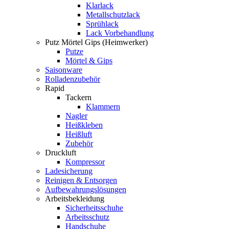
Klarlack
Metallschutzlack
Sprühlack
Lack Vorbehandlung
Putz Mörtel Gips (Heimwerker)
Putze
Mörtel & Gips
Saisonware
Rolladenzubehör
Rapid
Tackern
Klammern
Nagler
Heißkleben
Heißluft
Zubehör
Druckluft
Kompressor
Ladesicherung
Reinigen & Entsorgen
Aufbewahrungslösungen
Arbeitsbekleidung
Sicherheitsschuhe
Arbeitsschutz
Handschuhe