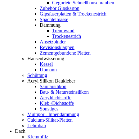
Gegurtete Schnellbauschrauben
Zubehör Gipskarton
Gipsfaserplatten & Trockenestrich
Spachtelmasse
Dämmung
Trennwand
Trockenestrich
Ansetzbinder
Revisionsklappen
Zementgebundene Platten
Hausentwässerung
Kessel
Upmann
Schüttung
Acryl Silikon Baukleber
Sanitärsilikon
Bau- & Natursteinsilikon
Acryldichtstoffe
Kleb-/Dichtstoffe
Sonstiges
Multipor - Innendämmung
Calcium-Silikat-Platten
Lehmbau
Dach
Klemmfilz