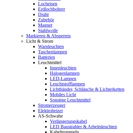
Locheisen
Erdlochbohrer
Draht
Zubehör
Magnet
Stahlwolle
Markieren & Absperren
Licht & Strom
Warnleuchten
Taschenlampen
Batterien
Leuchtmittel
Innenleuchten
Halogenlampen
LED-Lampen
Leuchtstofflampen
Lichtbänder, Schläuche & Lichterketten
Mobiles Licht
Sonstige Leuchtmittel
Stromerzeuger
Elektroheizer
AS-Schwabe
Verlängerungskabel
LED Baustrahler & Arbeitsleuchten
Kabeltrommeln