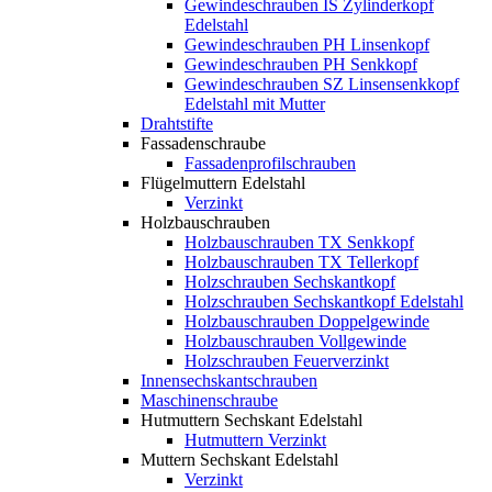
Gewindeschrauben IS Zylinderkopf
Edelstahl
Gewindeschrauben PH Linsenkopf
Gewindeschrauben PH Senkkopf
Gewindeschrauben SZ Linsensenkkopf
Edelstahl mit Mutter
Drahtstifte
Fassadenschraube
Fassadenprofilschrauben
Flügelmuttern Edelstahl
Verzinkt
Holzbauschrauben
Holzbauschrauben TX Senkkopf
Holzbauschrauben TX Tellerkopf
Holzschrauben Sechskantkopf
Holzschrauben Sechskantkopf Edelstahl
Holzbauschrauben Doppelgewinde
Holzbauschrauben Vollgewinde
Holzschrauben Feuerverzinkt
Innensechskantschrauben
Maschinenschraube
Hutmuttern Sechskant Edelstahl
Hutmuttern Verzinkt
Muttern Sechskant Edelstahl
Verzinkt