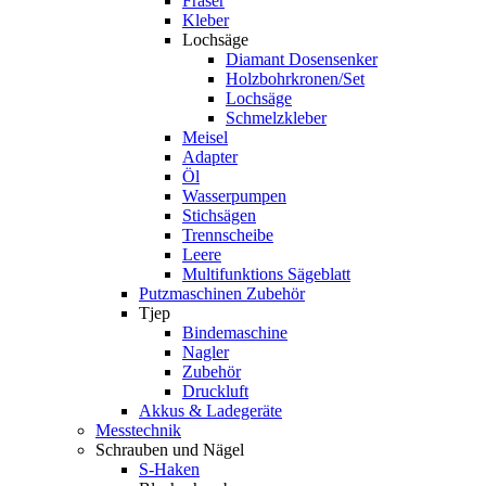
Fräser
Kleber
Lochsäge
Diamant Dosensenker
Holzbohrkronen/Set
Lochsäge
Schmelzkleber
Meisel
Adapter
Öl
Wasserpumpen
Stichsägen
Trennscheibe
Leere
Multifunktions Sägeblatt
Putzmaschinen Zubehör
Tjep
Bindemaschine
Nagler
Zubehör
Druckluft
Akkus & Ladegeräte
Messtechnik
Schrauben und Nägel
S-Haken