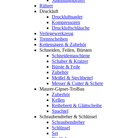
Spannungsprüfer
Rührer
Druckluft
Druckluftnagler
Kompressoren
Druckluftschläuche
Verlegewerkzeug
Trennscheiben
Kettensägen & Zubehör
Schneiden, Feilen, Bürsten
Schneidemaschiene
Schaber & Kratzer
Bürste & Feile
Zubehör
Meißel & Stechbeitel
Messer & Cutter & Schere
Maurer-Gipser-TroBau
Zuberhör
Kellen
Reibebrett & Glättscheibe
Spachtel
Schraubendreher & Schlüssel
Schraubendreher
Schlüssel
Set