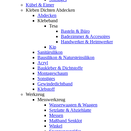
Kübel & Eimer
Kleben Dichten Abdecken
Abdecken
Klebeband
Tesa
Basteln & Büro
Badezimmer & Accesoires
Handwerker & Heimwerker
Kip
Sanitärsilikon
Bausilikon & Natursteinsilikon
Acryl
Baukleber & Dichtstoffe
Montageschaum
Sonstiges
Gewindedichtband
Klebstoff
Werkzeug
Messwerkzeug
Wasserwaagen & Waagen
Setzlatte & Abziehlatte
Messen
Maßband Senklot
Winkel