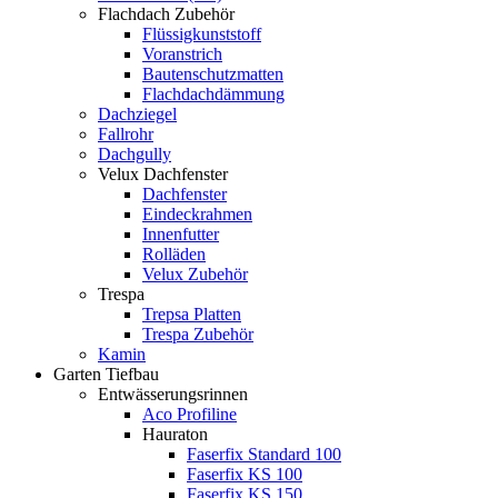
Flachdach Zubehör
Flüssigkunststoff
Voranstrich
Bautenschutzmatten
Flachdachdämmung
Dachziegel
Fallrohr
Dachgully
Velux Dachfenster
Dachfenster
Eindeckrahmen
Innenfutter
Rolläden
Velux Zubehör
Trespa
Trepsa Platten
Trespa Zubehör
Kamin
Garten Tiefbau
Entwässerungsrinnen
Aco Profiline
Hauraton
Faserfix Standard 100
Faserfix KS 100
Faserfix KS 150