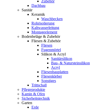
Zubehör
Dachbau
Sanitär
Keramik
Waschbecken
Rohrisolierung
Kaltwasserleitung
Montageelement
Bodenbeläge & Zubehör
Fliesen & Zubehör
Fliesen
Fugenmörtel
Silikon & Acryl
Sanitärsilikon
Bau- & Natursteinsilikon
Acryl
Fliesenbauplatten
Fliesenkleber
Sonstiges
Trittschall
Pflegeprodukte
Kamin & Ofen
Sicherheitstechnik
Garten
Erde