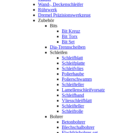
Wand-, Deckenschleifer
Rührwerk
Dremel Präzisionswerkzeug
Zubehör
Bits
Bit Kreuz
Bit Torx
Bit Set
Dia-Trennscheiben
Schleifen
Schleifblatt
Schleifplatte
Schleifvlies
Polierhaube
Polierschwamm
Schleifteller
Lamellenschleifvorsatz
Schleifband
Vliesschleifblatt
Schleifteller
Schleifrolle
Bohrer
Betonbohrer
Blechschalbohrer
Flachfräsbohrer-set