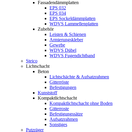
Fassadendämmplatten
EPS 032
EPS 034
EPS Sockeldämmplatten
WDVS Lammellenplatten
Zubehör
Leisten & Schienen
Armierungskleber
Gewebe
WDVS Dübel
WDVS Fugendichtband
Steico
Lichtschacht
Beton
Lichtschächte & Aufsatzrahmen
Gitterröste
Befestigungen
Kunststoff
Kompaktlichtschacht
Kompaktlichtschacht ohne Boden
Gitterroste
Befestigungssätze
Aufsatzrahmen
Sonstiges
Putzräger