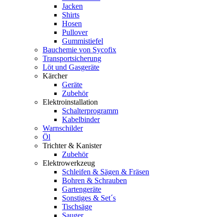
Jacken
Shirts
Hosen
Pullover
Gummistiefel
Bauchemie von Sycofix
Transportsicherung
Löt und Gasgeräte
Kärcher
Geräte
Zubehör
Elektroinstallation
Schalterprogramm
Kabelbinder
Warnschilder
Öl
Trichter & Kanister
Zubehör
Elektrowerkzeug
Schleifen & Sägen & Fräsen
Bohren & Schrauben
Gartengeräte
Sonstiges & Set´s
Tischsäge
Sauger