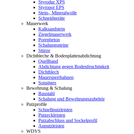
Styrodur XPS
Styropor EPS
Stein-, Mineralwolle
Schneidgeräte
Mauerwerk
Kalksandstein
Ziegelmauerwerk
Porenbeton
Schalungssteine
Stürze
Dichtbleche & Bodenplattenabdichtung
Quellband
Abdichtung gegen Bodenfeuchtigkeit
Dichtblech
Mauersperrbahnen
Sonstiges
Bewehrung & Schalung
Baustahl
Schalung und Bewehrungszubehör
Putzprofile
Schnellputzleisten
Putzeckleisten
Putzabschluss und Sockelprofil
Anputzleisten
WDVS