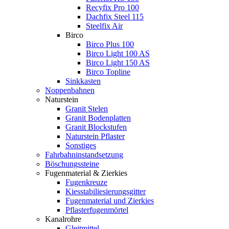
Recyfix Pro 100
Dachfix Steel 115
Steelfix Air
Birco
Birco Plus 100
Birco Light 100 AS
Birco Light 150 AS
Birco Topline
Sinkkasten
Noppenbahnen
Naturstein
Granit Stelen
Granit Bodenplatten
Granit Blockstufen
Naturstein Pflaster
Sonstiges
Fahrbahninstandsetzung
Böschungssteine
Fugenmaterial & Zierkies
Fugenkreuze
Kiesstabiliesierungsgitter
Fugenmaterial und Zierkies
Pflasterfugenmörtel
Kanalrohre
Gleitmittel