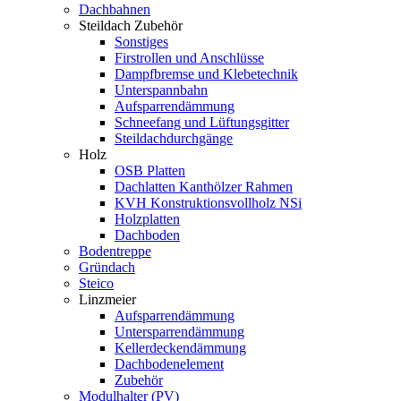
Dachbahnen
Steildach Zubehör
Sonstiges
Firstrollen und Anschlüsse
Dampfbremse und Klebetechnik
Unterspannbahn
Aufsparrendämmung
Schneefang und Lüftungsgitter
Steildachdurchgänge
Holz
OSB Platten
Dachlatten Kanthölzer Rahmen
KVH Konstruktionsvollholz NSi
Holzplatten
Dachboden
Bodentreppe
Gründach
Steico
Linzmeier
Aufsparrendämmung
Untersparrendämmung
Kellerdeckendämmung
Dachbodenelement
Zubehör
Modulhalter (PV)