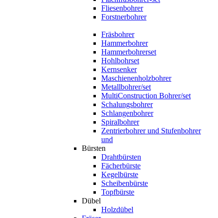
Fliesenbohrer
Forstnerbohrer
Fräsbohrer
Hammerbohrer
Hammerbohrerset
Hohlbohrset
Kernsenker
Maschienenholzbohrer
Metallbohrer/set
MultiConstruction Bohrer/set
Schalungsbohrer
Schlangenbohrer
Spiralbohrer
Zentrierbohrer und Stufenbohrer
und
Bürsten
Drahtbürsten
Fächerbürste
Kegelbürste
Scheibenbürste
Topfbürste
Dübel
Holzdübel