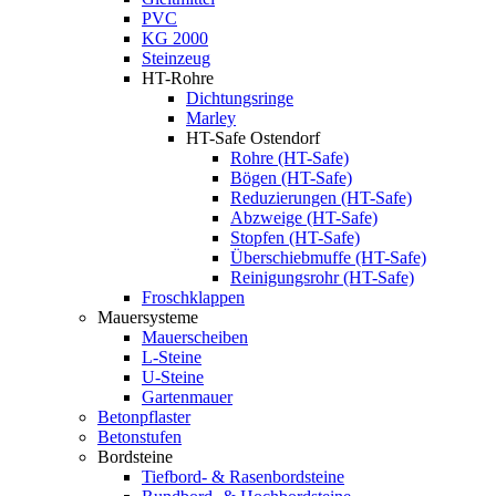
PVC
KG 2000
Steinzeug
HT-Rohre
Dichtungsringe
Marley
HT-Safe Ostendorf
Rohre (HT-Safe)
Bögen (HT-Safe)
Reduzierungen (HT-Safe)
Abzweige (HT-Safe)
Stopfen (HT-Safe)
Überschiebmuffe (HT-Safe)
Reinigungsrohr (HT-Safe)
Froschklappen
Mauersysteme
Mauerscheiben
L-Steine
U-Steine
Gartenmauer
Betonpflaster
Betonstufen
Bordsteine
Tiefbord- & Rasenbordsteine