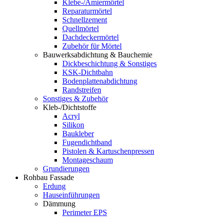
Klebe-/Amiermörtel
Reparaturmörtel
Schnellzement
Quellmörtel
Dachdeckermörtel
Zubehör für Mörtel
Bauwerksabdichtung & Bauchemie
Dickbeschichtung & Sonstiges
KSK-Dichtbahn
Bodenplattenabdichtung
Randstreifen
Sonstiges & Zubehör
Kleb-/Dichtstoffe
Acryl
Silikon
Baukleber
Fugendichtband
Pistolen & Kartuschenpressen
Montageschaum
Grundierungen
Rohbau Fassade
Erdung
Hauseinführungen
Dämmung
Perimeter EPS