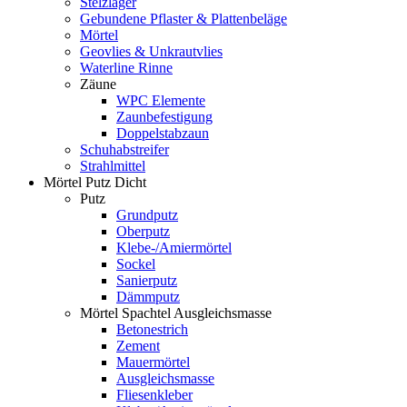
Stelzlager
Gebundene Pflaster & Plattenbeläge
Mörtel
Geovlies & Unkrautvlies
Waterline Rinne
Zäune
WPC Elemente
Zaunbefestigung
Doppelstabzaun
Schuhabstreifer
Strahlmittel
Mörtel Putz Dicht
Putz
Grundputz
Oberputz
Klebe-/Amiermörtel
Sockel
Sanierputz
Dämmputz
Mörtel Spachtel Ausgleichsmasse
Betonestrich
Zement
Mauermörtel
Ausgleichsmasse
Fliesenkleber