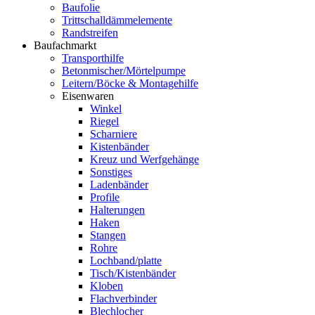
Baufolie
Trittschalldämmelemente
Randstreifen
Baufachmarkt
Transporthilfe
Betonmischer/Mörtelpumpe
Leitern/Böcke & Montagehilfe
Eisenwaren
Winkel
Riegel
Scharniere
Kistenbänder
Kreuz und Werfgehänge
Sonstiges
Ladenbänder
Profile
Halterungen
Haken
Stangen
Rohre
Lochband/platte
Tisch/Kistenbänder
Kloben
Flachverbinder
Blechlocher