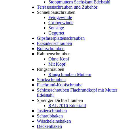
Stoppmuttern Sechskant Edelstahl
Terrassenschrauben und Zubehör
Schnellbauschrauben
Feingewinde
Grobgewinde
Sonstige
Gegurtet
Gipsfaserplattenschrauben
Fassadenschrauben
Bohrschrauben
Rahmenschrauben
Ohne Kopf
Mit Kopf
Ringschrauben
Ringschrauben Muttern
Stockschrauben
Flachrund-Kopfschraube
Schlossschrauben Flachrundkopf mit Mutter
Edelstahl
Sprenger Dichtschrauben
RAL 7016 Edelstahl
Justierschrauben
Schraubhaken
Wäscheleinehaken
Deckenhaken