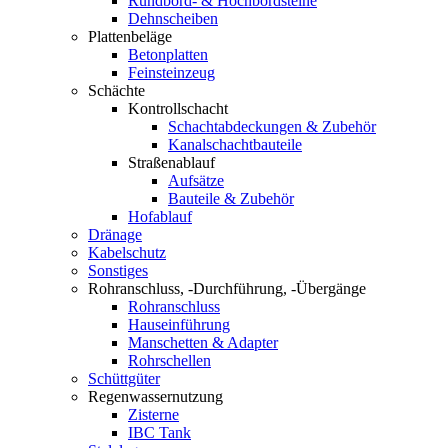
Rundbord- & Hochbordsteine
Dehnscheiben
Plattenbeläge
Betonplatten
Feinsteinzeug
Schächte
Kontrollschacht
Schachtabdeckungen & Zubehör
Kanalschachtbauteile
Straßenablauf
Aufsätze
Bauteile & Zubehör
Hofablauf
Dränage
Kabelschutz
Sonstiges
Rohranschluss, -Durchführung, -Übergänge
Rohranschluss
Hauseinführung
Manschetten & Adapter
Rohrschellen
Schüttgüter
Regenwassernutzung
Zisterne
IBC Tank