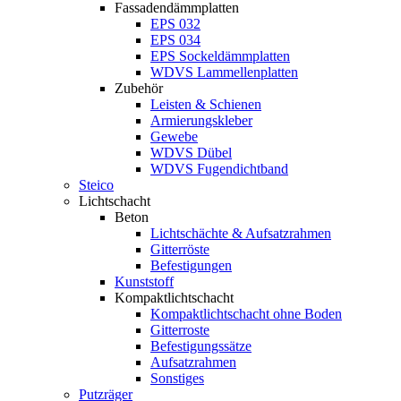
Fassadendämmplatten
EPS 032
EPS 034
EPS Sockeldämmplatten
WDVS Lammellenplatten
Zubehör
Leisten & Schienen
Armierungskleber
Gewebe
WDVS Dübel
WDVS Fugendichtband
Steico
Lichtschacht
Beton
Lichtschächte & Aufsatzrahmen
Gitterröste
Befestigungen
Kunststoff
Kompaktlichtschacht
Kompaktlichtschacht ohne Boden
Gitterroste
Befestigungssätze
Aufsatzrahmen
Sonstiges
Putzräger