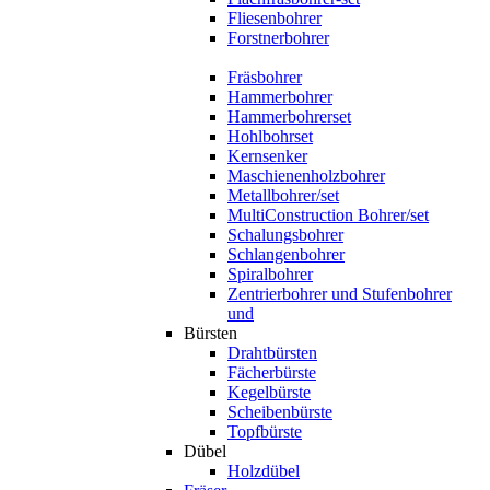
Fliesenbohrer
Forstnerbohrer
Fräsbohrer
Hammerbohrer
Hammerbohrerset
Hohlbohrset
Kernsenker
Maschienenholzbohrer
Metallbohrer/set
MultiConstruction Bohrer/set
Schalungsbohrer
Schlangenbohrer
Spiralbohrer
Zentrierbohrer und Stufenbohrer
und
Bürsten
Drahtbürsten
Fächerbürste
Kegelbürste
Scheibenbürste
Topfbürste
Dübel
Holzdübel