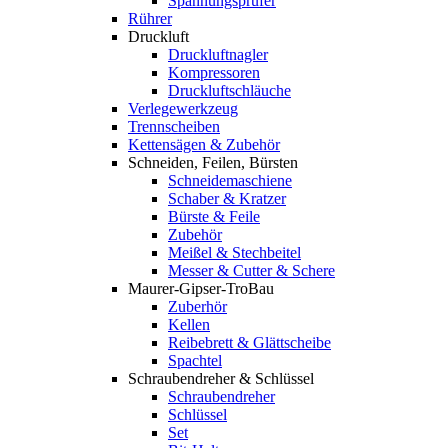
Spannungsprüfer
Rührer
Druckluft
Druckluftnagler
Kompressoren
Druckluftschläuche
Verlegewerkzeug
Trennscheiben
Kettensägen & Zubehör
Schneiden, Feilen, Bürsten
Schneidemaschiene
Schaber & Kratzer
Bürste & Feile
Zubehör
Meißel & Stechbeitel
Messer & Cutter & Schere
Maurer-Gipser-TroBau
Zuberhör
Kellen
Reibebrett & Glättscheibe
Spachtel
Schraubendreher & Schlüssel
Schraubendreher
Schlüssel
Set