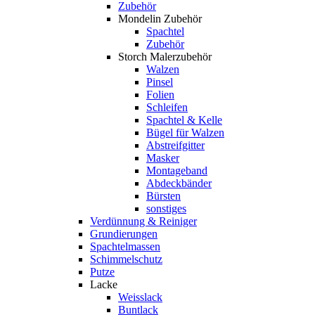
Zubehör
Mondelin Zubehör
Spachtel
Zubehör
Storch Malerzubehör
Walzen
Pinsel
Folien
Schleifen
Spachtel & Kelle
Bügel für Walzen
Abstreifgitter
Masker
Montageband
Abdeckbänder
Bürsten
sonstiges
Verdünnung & Reiniger
Grundierungen
Spachtelmassen
Schimmelschutz
Putze
Lacke
Weisslack
Buntlack