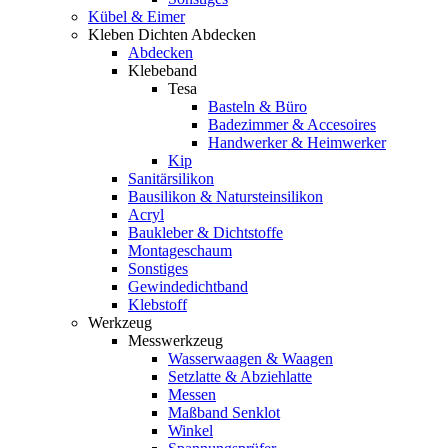
Kübel & Eimer
Kleben Dichten Abdecken
Abdecken
Klebeband
Tesa
Basteln & Büro
Badezimmer & Accesoires
Handwerker & Heimwerker
Kip
Sanitärsilikon
Bausilikon & Natursteinsilikon
Acryl
Baukleber & Dichtstoffe
Montageschaum
Sonstiges
Gewindedichtband
Klebstoff
Werkzeug
Messwerkzeug
Wasserwaagen & Waagen
Setzlatte & Abziehlatte
Messen
Maßband Senklot
Winkel