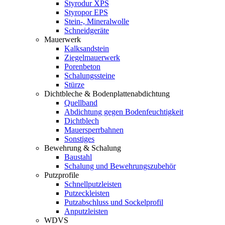
Styrodur XPS
Styropor EPS
Stein-, Mineralwolle
Schneidgeräte
Mauerwerk
Kalksandstein
Ziegelmauerwerk
Porenbeton
Schalungssteine
Stürze
Dichtbleche & Bodenplattenabdichtung
Quellband
Abdichtung gegen Bodenfeuchtigkeit
Dichtblech
Mauersperrbahnen
Sonstiges
Bewehrung & Schalung
Baustahl
Schalung und Bewehrungszubehör
Putzprofile
Schnellputzleisten
Putzeckleisten
Putzabschluss und Sockelprofil
Anputzleisten
WDVS