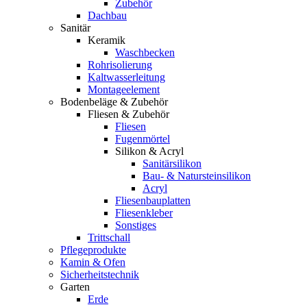
Zubehör
Dachbau
Sanitär
Keramik
Waschbecken
Rohrisolierung
Kaltwasserleitung
Montageelement
Bodenbeläge & Zubehör
Fliesen & Zubehör
Fliesen
Fugenmörtel
Silikon & Acryl
Sanitärsilikon
Bau- & Natursteinsilikon
Acryl
Fliesenbauplatten
Fliesenkleber
Sonstiges
Trittschall
Pflegeprodukte
Kamin & Ofen
Sicherheitstechnik
Garten
Erde