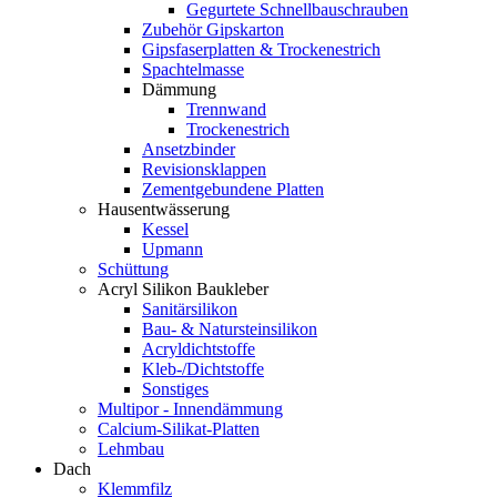
Gegurtete Schnellbauschrauben
Zubehör Gipskarton
Gipsfaserplatten & Trockenestrich
Spachtelmasse
Dämmung
Trennwand
Trockenestrich
Ansetzbinder
Revisionsklappen
Zementgebundene Platten
Hausentwässerung
Kessel
Upmann
Schüttung
Acryl Silikon Baukleber
Sanitärsilikon
Bau- & Natursteinsilikon
Acryldichtstoffe
Kleb-/Dichtstoffe
Sonstiges
Multipor - Innendämmung
Calcium-Silikat-Platten
Lehmbau
Dach
Klemmfilz