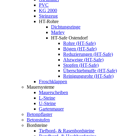
PVC
KG 2000
Steinzeug
HT-Rohre
Dichtungsringe
Marley
HT-Safe Ostendorf
Rohre (HT-Safe)
Bögen (HT-Safe)
Reduzierungen (HT-Safe)
Abzweige (HT-Safe)
Stopfen (HT-Safe)
Überschiebmuffe (HT-Safe)
Reinigungsrohr (HT-Safe)
Froschklappen
Mauersysteme
Mauerscheiben
L-Steine
U-Steine
Gartenmauer
Betonpflaster
Betonstufen
Bordsteine
Tiefbord- & Rasenbordsteine