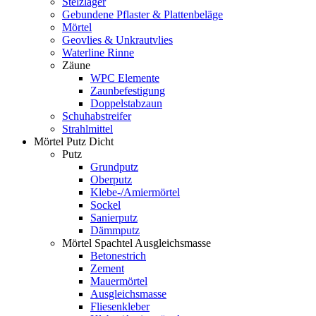
Stelzlager
Gebundene Pflaster & Plattenbeläge
Mörtel
Geovlies & Unkrautvlies
Waterline Rinne
Zäune
WPC Elemente
Zaunbefestigung
Doppelstabzaun
Schuhabstreifer
Strahlmittel
Mörtel Putz Dicht
Putz
Grundputz
Oberputz
Klebe-/Amiermörtel
Sockel
Sanierputz
Dämmputz
Mörtel Spachtel Ausgleichsmasse
Betonestrich
Zement
Mauermörtel
Ausgleichsmasse
Fliesenkleber