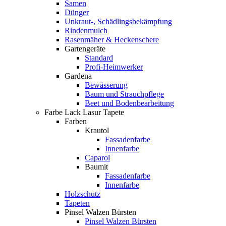
Samen
Dünger
Unkraut-, Schädlingsbekämpfung
Rindenmulch
Rasenmäher & Heckenschere
Gartengeräte
Standard
Profi-Heimwerker
Gardena
Bewässerung
Baum und Strauchpflege
Beet und Bodenbearbeitung
Farbe Lack Lasur Tapete
Farben
Krautol
Fassadenfarbe
Innenfarbe
Caparol
Baumit
Fassadenfarbe
Innenfarbe
Holzschutz
Tapeten
Pinsel Walzen Bürsten
Pinsel Walzen Bürsten