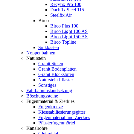
Recyfix Pro 100
Dachfix Steel 115
Steelfix Air
Birco
Birco Plus 100
Birco Light 100 AS
Birco Light 150 AS
Birco Topline
Sinkkasten
Noppenbahnen
Naturstein
Granit Stelen
Granit Bodenplatten
Granit Blockstufen
Naturstein Pflaster
Sonstiges
Fahrbahninstandsetzung
Böschungssteine
Fugenmaterial & Zierkies
Fugenkreuze
Kiesstabiliesierungsgitter
Fugenmaterial und Zierkies
Pflasterfugenmörtel
Kanalrohre
Gleitmittel