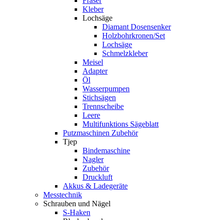
Fräser
Kleber
Lochsäge
Diamant Dosensenker
Holzbohrkronen/Set
Lochsäge
Schmelzkleber
Meisel
Adapter
Öl
Wasserpumpen
Stichsägen
Trennscheibe
Leere
Multifunktions Sägeblatt
Putzmaschinen Zubehör
Tjep
Bindemaschine
Nagler
Zubehör
Druckluft
Akkus & Ladegeräte
Messtechnik
Schrauben und Nägel
S-Haken