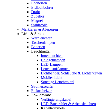
Locheisen
Erdlochbohrer
Draht
Zubehör
Magnet
Stahlwolle
Markieren & Absperren
Licht & Strom
Warnleuchten
Taschenlampen
Batterien
Leuchtmittel
Innenleuchten
Halogenlampen
LED-Lampen
Leuchtstofflampen
Lichtbänder, Schläuche & Lichterketten
Mobiles Licht
Sonstige Leuchtmittel
Stromerzeuger
Elektroheizer
AS-Schwabe
Verlängerungskabel
LED Baustrahler & Arbeitsleuchten
Kabeltrommeln