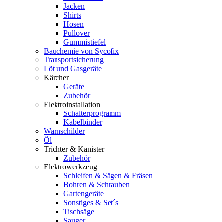
Jacken
Shirts
Hosen
Pullover
Gummistiefel
Bauchemie von Sycofix
Transportsicherung
Löt und Gasgeräte
Kärcher
Geräte
Zubehör
Elektroinstallation
Schalterprogramm
Kabelbinder
Warnschilder
Öl
Trichter & Kanister
Zubehör
Elektrowerkzeug
Schleifen & Sägen & Fräsen
Bohren & Schrauben
Gartengeräte
Sonstiges & Set´s
Tischsäge
Sauger