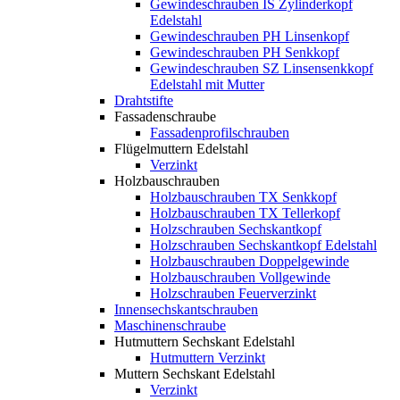
Gewindeschrauben IS Zylinderkopf
Edelstahl
Gewindeschrauben PH Linsenkopf
Gewindeschrauben PH Senkkopf
Gewindeschrauben SZ Linsensenkkopf
Edelstahl mit Mutter
Drahtstifte
Fassadenschraube
Fassadenprofilschrauben
Flügelmuttern Edelstahl
Verzinkt
Holzbauschrauben
Holzbauschrauben TX Senkkopf
Holzbauschrauben TX Tellerkopf
Holzschrauben Sechskantkopf
Holzschrauben Sechskantkopf Edelstahl
Holzbauschrauben Doppelgewinde
Holzbauschrauben Vollgewinde
Holzschrauben Feuerverzinkt
Innensechskantschrauben
Maschinenschraube
Hutmuttern Sechskant Edelstahl
Hutmuttern Verzinkt
Muttern Sechskant Edelstahl
Verzinkt