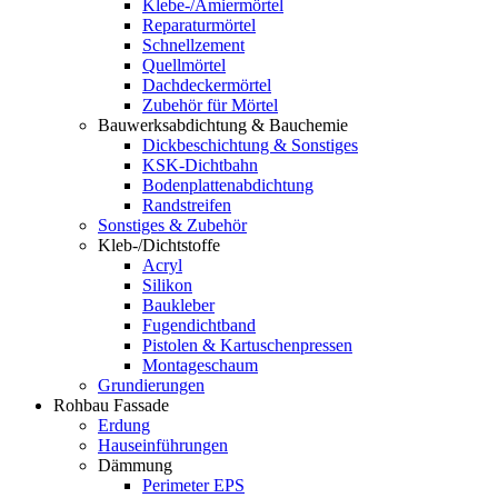
Klebe-/Amiermörtel
Reparaturmörtel
Schnellzement
Quellmörtel
Dachdeckermörtel
Zubehör für Mörtel
Bauwerksabdichtung & Bauchemie
Dickbeschichtung & Sonstiges
KSK-Dichtbahn
Bodenplattenabdichtung
Randstreifen
Sonstiges & Zubehör
Kleb-/Dichtstoffe
Acryl
Silikon
Baukleber
Fugendichtband
Pistolen & Kartuschenpressen
Montageschaum
Grundierungen
Rohbau Fassade
Erdung
Hauseinführungen
Dämmung
Perimeter EPS