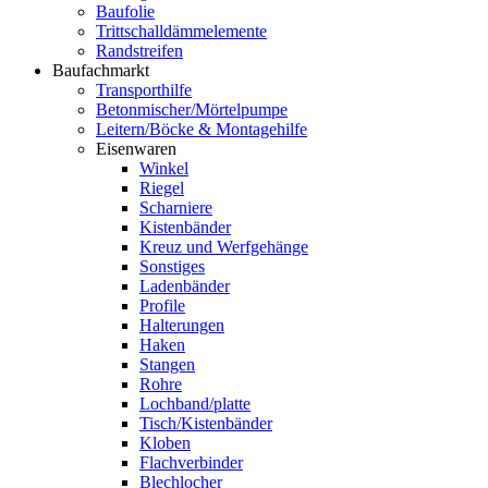
Baufolie
Trittschalldämmelemente
Randstreifen
Baufachmarkt
Transporthilfe
Betonmischer/Mörtelpumpe
Leitern/Böcke & Montagehilfe
Eisenwaren
Winkel
Riegel
Scharniere
Kistenbänder
Kreuz und Werfgehänge
Sonstiges
Ladenbänder
Profile
Halterungen
Haken
Stangen
Rohre
Lochband/platte
Tisch/Kistenbänder
Kloben
Flachverbinder
Blechlocher