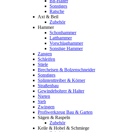
Bit-Halter
Sonstiges
Ratsche
Axt & Beil
Zubehör
Hammer
Schonhammer
Latthammer
Vorschlaghammer
Sonstige Hammer
Zangen
Schleifen
Stiele
Brecheisen & Bolzenschneider
Sonstiges
Splintenttreiber & Körner
Straßenbau
Gewindebohrer & Halter
Nieten
Sieb
Zwingen
Profiwerkzeug Bau & Garten
Sägen & Raspeln
Zubehör
Keile & Hobel & Schmiege