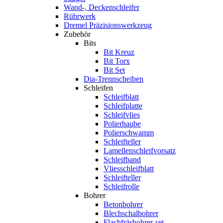
Wand-, Deckenschleifer
Rührwerk
Dremel Präzisionswerkzeug
Zubehör
Bits
Bit Kreuz
Bit Torx
Bit Set
Dia-Trennscheiben
Schleifen
Schleifblatt
Schleifplatte
Schleifvlies
Polierhaube
Polierschwamm
Schleifteller
Lamellenschleifvorsatz
Schleifband
Vliesschleifblatt
Schleifteller
Schleifrolle
Bohrer
Betonbohrer
Blechschalbohrer
Flachfräsbohrer-set