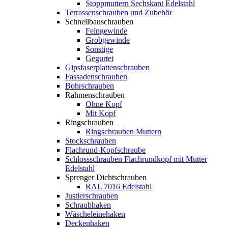
Stoppmuttern Sechskant Edelstahl
Terrassenschrauben und Zubehör
Schnellbauschrauben
Feingewinde
Grobgewinde
Sonstige
Gegurtet
Gipsfaserplattenschrauben
Fassadenschrauben
Bohrschrauben
Rahmenschrauben
Ohne Kopf
Mit Kopf
Ringschrauben
Ringschrauben Muttern
Stockschrauben
Flachrund-Kopfschraube
Schlossschrauben Flachrundkopf mit Mutter
Edelstahl
Sprenger Dichtschrauben
RAL 7016 Edelstahl
Justierschrauben
Schraubhaken
Wäscheleinehaken
Deckenhaken