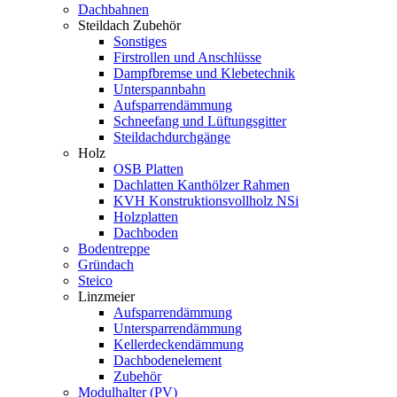
Dachbahnen
Steildach Zubehör
Sonstiges
Firstrollen und Anschlüsse
Dampfbremse und Klebetechnik
Unterspannbahn
Aufsparrendämmung
Schneefang und Lüftungsgitter
Steildachdurchgänge
Holz
OSB Platten
Dachlatten Kanthölzer Rahmen
KVH Konstruktionsvollholz NSi
Holzplatten
Dachboden
Bodentreppe
Gründach
Steico
Linzmeier
Aufsparrendämmung
Untersparrendämmung
Kellerdeckendämmung
Dachbodenelement
Zubehör
Modulhalter (PV)