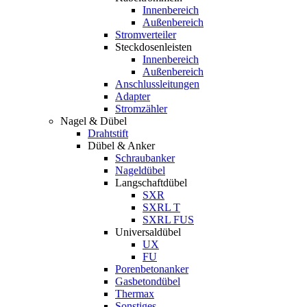
Innenbereich
Außenbereich
Stromverteiler
Steckdosenleisten
Innenbereich
Außenbereich
Anschlussleitungen
Adapter
Stromzähler
Nagel & Dübel
Drahtstift
Dübel & Anker
Schraubanker
Nageldübel
Langschaftdübel
SXR
SXRL T
SXRL FUS
Universaldübel
UX
FU
Porenbetonanker
Gasbetondübel
Thermax
Sonstiges