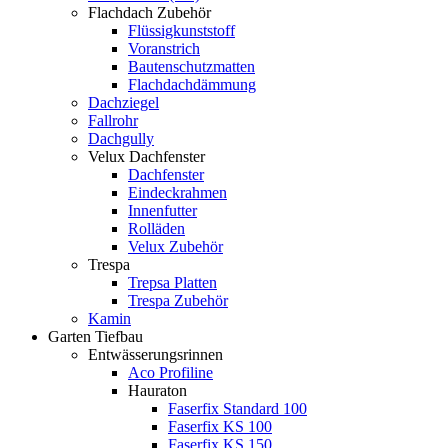
Flachdach Zubehör
Flüssigkunststoff
Voranstrich
Bautenschutzmatten
Flachdachdämmung
Dachziegel
Fallrohr
Dachgully
Velux Dachfenster
Dachfenster
Eindeckrahmen
Innenfutter
Rolläden
Velux Zubehör
Trespa
Trepsa Platten
Trespa Zubehör
Kamin
Garten Tiefbau
Entwässerungsrinnen
Aco Profiline
Hauraton
Faserfix Standard 100
Faserfix KS 100
Faserfix KS 150