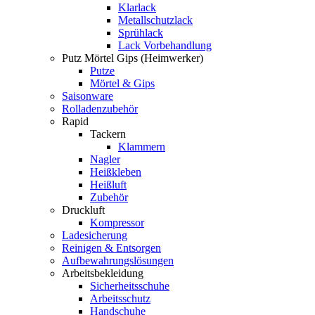
Klarlack
Metallschutzlack
Sprühlack
Lack Vorbehandlung
Putz Mörtel Gips (Heimwerker)
Putze
Mörtel & Gips
Saisonware
Rolladenzubehör
Rapid
Tackern
Klammern
Nagler
Heißkleben
Heißluft
Zubehör
Druckluft
Kompressor
Ladesicherung
Reinigen & Entsorgen
Aufbewahrungslösungen
Arbeitsbekleidung
Sicherheitsschuhe
Arbeitsschutz
Handschuhe