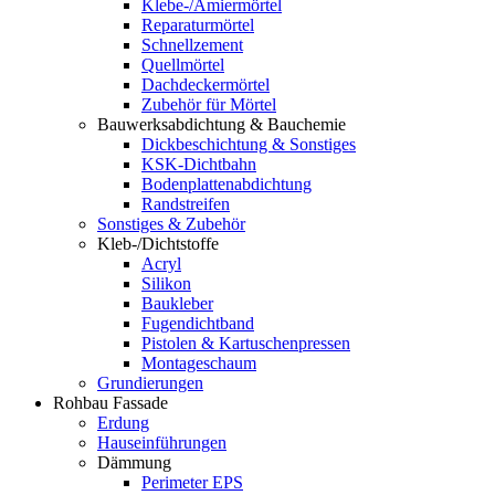
Klebe-/Amiermörtel
Reparaturmörtel
Schnellzement
Quellmörtel
Dachdeckermörtel
Zubehör für Mörtel
Bauwerksabdichtung & Bauchemie
Dickbeschichtung & Sonstiges
KSK-Dichtbahn
Bodenplattenabdichtung
Randstreifen
Sonstiges & Zubehör
Kleb-/Dichtstoffe
Acryl
Silikon
Baukleber
Fugendichtband
Pistolen & Kartuschenpressen
Montageschaum
Grundierungen
Rohbau Fassade
Erdung
Hauseinführungen
Dämmung
Perimeter EPS