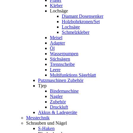
Fräser
Kleber
Lochsäge
Diamant Dosensenker
Holzbohrkronen/Set
Lochsäge
Schmelzkleber
Meisel
Adapter
Öl
Wasserpumpen
Stichsägen
Trennscheibe
Leere
Multifunktions Sägeblatt
Putzmaschinen Zubehör
Tjep
Bindemaschine
Nagler
Zubehör
Druckluft
Akkus & Ladegeräte
Messtechnik
Schrauben und Nägel
S-Haken