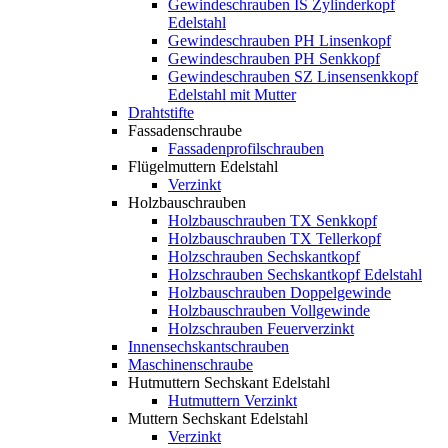
Gewindeschrauben IS Zylinderkopf
Edelstahl
Gewindeschrauben PH Linsenkopf
Gewindeschrauben PH Senkkopf
Gewindeschrauben SZ Linsensenkkopf
Edelstahl mit Mutter
Drahtstifte
Fassadenschraube
Fassadenprofilschrauben
Flügelmuttern Edelstahl
Verzinkt
Holzbauschrauben
Holzbauschrauben TX Senkkopf
Holzbauschrauben TX Tellerkopf
Holzschrauben Sechskantkopf
Holzschrauben Sechskantkopf Edelstahl
Holzbauschrauben Doppelgewinde
Holzbauschrauben Vollgewinde
Holzschrauben Feuerverzinkt
Innensechskantschrauben
Maschinenschraube
Hutmuttern Sechskant Edelstahl
Hutmuttern Verzinkt
Muttern Sechskant Edelstahl
Verzinkt