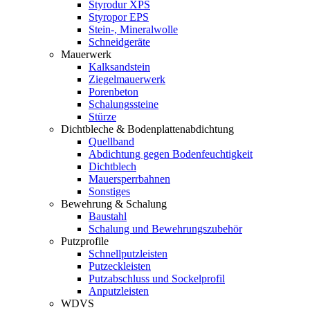
Styrodur XPS
Styropor EPS
Stein-, Mineralwolle
Schneidgeräte
Mauerwerk
Kalksandstein
Ziegelmauerwerk
Porenbeton
Schalungssteine
Stürze
Dichtbleche & Bodenplattenabdichtung
Quellband
Abdichtung gegen Bodenfeuchtigkeit
Dichtblech
Mauersperrbahnen
Sonstiges
Bewehrung & Schalung
Baustahl
Schalung und Bewehrungszubehör
Putzprofile
Schnellputzleisten
Putzeckleisten
Putzabschluss und Sockelprofil
Anputzleisten
WDVS