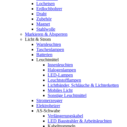
Locheisen
Erdlochbohrer
Draht
Zubehör
Magnet
Stahlwolle
Markieren & Absperren
Licht & Strom
Warnleuchten
Taschenlampen
Batterien
Leuchtmittel
Innenleuchten
Halogenlampen
LED-Lampen
Leuchtstofflampen
Lichtbänder, Schläuche & Lichterketten
Mobiles Licht
Sonstige Leuchtmittel
Stromerzeuger
Elektroheizer
AS-Schwabe
Verlängerungskabel
LED Baustrahler & Arbeitsleuchten
Kabeltrommeln