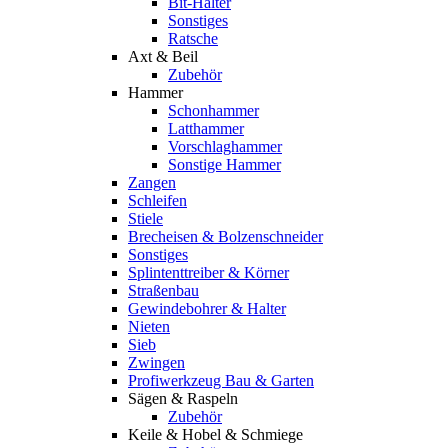
Bit-Halter
Sonstiges
Ratsche
Axt & Beil
Zubehör
Hammer
Schonhammer
Latthammer
Vorschlaghammer
Sonstige Hammer
Zangen
Schleifen
Stiele
Brecheisen & Bolzenschneider
Sonstiges
Splintenttreiber & Körner
Straßenbau
Gewindebohrer & Halter
Nieten
Sieb
Zwingen
Profiwerkzeug Bau & Garten
Sägen & Raspeln
Zubehör
Keile & Hobel & Schmiege