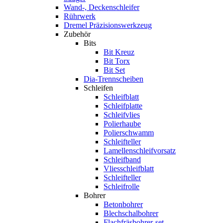
Wand-, Deckenschleifer
Rührwerk
Dremel Präzisionswerkzeug
Zubehör
Bits
Bit Kreuz
Bit Torx
Bit Set
Dia-Trennscheiben
Schleifen
Schleifblatt
Schleifplatte
Schleifvlies
Polierhaube
Polierschwamm
Schleifteller
Lamellenschleifvorsatz
Schleifband
Vliesschleifblatt
Schleifteller
Schleifrolle
Bohrer
Betonbohrer
Blechschalbohrer
Flachfräsbohrer-set