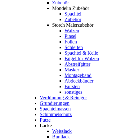
Zubehör
Mondelin Zubehör
Spachtel
Zubehör
Storch Malerzubehör
Walzen
Pinsel
Folien
Schleifen
Spachtel & Kelle
Bügel für Walzen
Abstreifgitter
Masker
Montageband
Abdeckbänder
Bürsten
sonstiges
Verdünnung & Reiniger
Grundierungen
Spachtelmassen
Schimmelschutz
Putze
Lacke
Weisslack
Buntlack