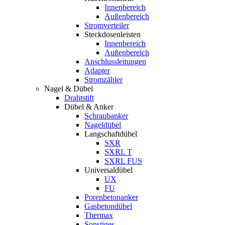
Innenbereich
Außenbereich
Stromverteiler
Steckdosenleisten
Innenbereich
Außenbereich
Anschlussleitungen
Adapter
Stromzähler
Nagel & Dübel
Drahtstift
Dübel & Anker
Schraubanker
Nageldübel
Langschaftdübel
SXR
SXRL T
SXRL FUS
Universaldübel
UX
FU
Porenbetonanker
Gasbetondübel
Thermax
Sonstiges