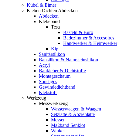
Kübel & Eimer
Kleben Dichten Abdecken
Abdecken
Klebeband
Tesa
Basteln & Büro
Badezimmer & Accesoires
Handwerker & Heimwerker
Kip
Sanitärsilikon
Bausilikon & Natursteinsilikon
Acryl
Baukleber & Dichtstoffe
Montageschaum
Sonstiges
Gewindedichtband
Klebstoff
Werkzeug
Messwerkzeug
Wasserwaagen & Waagen
Setzlatte & Abziehlatte
Messen
Maßband Senklot
Winkel