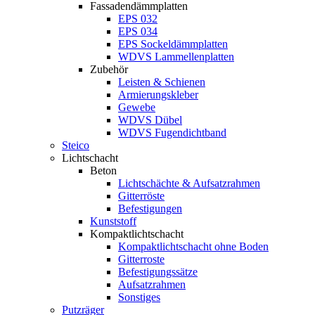
Fassadendämmplatten
EPS 032
EPS 034
EPS Sockeldämmplatten
WDVS Lammellenplatten
Zubehör
Leisten & Schienen
Armierungskleber
Gewebe
WDVS Dübel
WDVS Fugendichtband
Steico
Lichtschacht
Beton
Lichtschächte & Aufsatzrahmen
Gitterröste
Befestigungen
Kunststoff
Kompaktlichtschacht
Kompaktlichtschacht ohne Boden
Gitterroste
Befestigungssätze
Aufsatzrahmen
Sonstiges
Putzräger