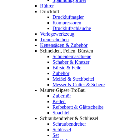
Spannungsprüfer
Rührer
Druckluft
Druckluftnagler
Kompressoren
Druckluftschläuche
Verlegewerkzeug
Trennscheiben
Kettensägen & Zubehör
Schneiden, Feilen, Bürsten
Schneidemaschiene
Schaber & Kratzer
Bürste & Feile
Zubehör
Meißel & Stechbeitel
Messer & Cutter & Schere
Maurer-Gipser-TroBau
Zuberhör
Kellen
Reibebrett & Glättscheibe
Spachtel
Schraubendreher & Schlüssel
Schraubendreher
Schlüssel
Set