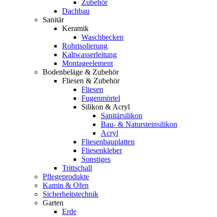
Zubehör
Dachbau
Sanitär
Keramik
Waschbecken
Rohrisolierung
Kaltwasserleitung
Montageelement
Bodenbeläge & Zubehör
Fliesen & Zubehör
Fliesen
Fugenmörtel
Silikon & Acryl
Sanitärsilikon
Bau- & Natursteinsilikon
Acryl
Fliesenbauplatten
Fliesenkleber
Sonstiges
Trittschall
Pflegeprodukte
Kamin & Ofen
Sicherheitstechnik
Garten
Erde