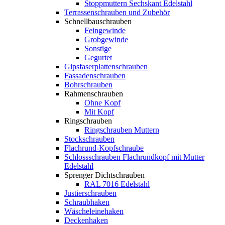
Stoppmuttern Sechskant Edelstahl
Terrassenschrauben und Zubehör
Schnellbauschrauben
Feingewinde
Grobgewinde
Sonstige
Gegurtet
Gipsfaserplattenschrauben
Fassadenschrauben
Bohrschrauben
Rahmenschrauben
Ohne Kopf
Mit Kopf
Ringschrauben
Ringschrauben Muttern
Stockschrauben
Flachrund-Kopfschraube
Schlossschrauben Flachrundkopf mit Mutter
Edelstahl
Sprenger Dichtschrauben
RAL 7016 Edelstahl
Justierschrauben
Schraubhaken
Wäscheleinehaken
Deckenhaken