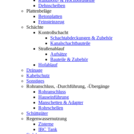
Rundbord- & Hochbordsteine
Dehnscheiben
Plattenbeläge
Betonplatten
Feinsteinzeug
Schächte
Kontrollschacht
Schachtabdeckungen & Zubehör
Kanalschachtbauteile
Straßenablauf
Aufsätze
Bauteile & Zubehör
Hofablauf
Dränage
Kabelschutz
Sonstiges
Rohranschluss, -Durchführung, -Übergänge
Rohranschluss
Hauseinführung
Manschetten & Adapter
Rohrschellen
Schüttgüter
Regenwassernutzung
Zisterne
IBC Tank