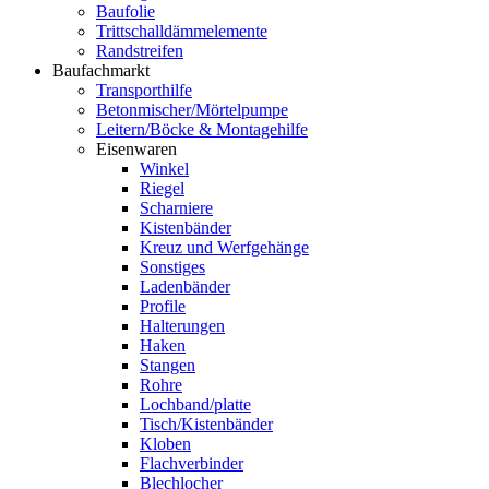
Baufolie
Trittschalldämmelemente
Randstreifen
Baufachmarkt
Transporthilfe
Betonmischer/Mörtelpumpe
Leitern/Böcke & Montagehilfe
Eisenwaren
Winkel
Riegel
Scharniere
Kistenbänder
Kreuz und Werfgehänge
Sonstiges
Ladenbänder
Profile
Halterungen
Haken
Stangen
Rohre
Lochband/platte
Tisch/Kistenbänder
Kloben
Flachverbinder
Blechlocher