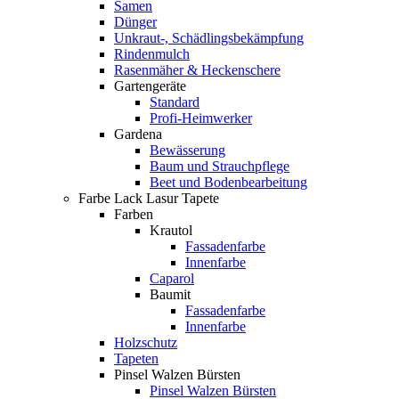
Samen
Dünger
Unkraut-, Schädlingsbekämpfung
Rindenmulch
Rasenmäher & Heckenschere
Gartengeräte
Standard
Profi-Heimwerker
Gardena
Bewässerung
Baum und Strauchpflege
Beet und Bodenbearbeitung
Farbe Lack Lasur Tapete
Farben
Krautol
Fassadenfarbe
Innenfarbe
Caparol
Baumit
Fassadenfarbe
Innenfarbe
Holzschutz
Tapeten
Pinsel Walzen Bürsten
Pinsel Walzen Bürsten