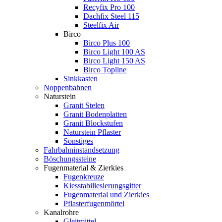
Recyfix Pro 100
Dachfix Steel 115
Steelfix Air
Birco
Birco Plus 100
Birco Light 100 AS
Birco Light 150 AS
Birco Topline
Sinkkasten
Noppenbahnen
Naturstein
Granit Stelen
Granit Bodenplatten
Granit Blockstufen
Naturstein Pflaster
Sonstiges
Fahrbahninstandsetzung
Böschungssteine
Fugenmaterial & Zierkies
Fugenkreuze
Kiesstabiliesierungsgitter
Fugenmaterial und Zierkies
Pflasterfugenmörtel
Kanalrohre
Gleitmittel