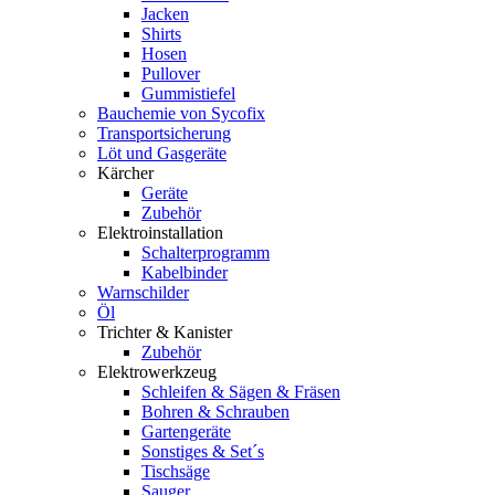
Jacken
Shirts
Hosen
Pullover
Gummistiefel
Bauchemie von Sycofix
Transportsicherung
Löt und Gasgeräte
Kärcher
Geräte
Zubehör
Elektroinstallation
Schalterprogramm
Kabelbinder
Warnschilder
Öl
Trichter & Kanister
Zubehör
Elektrowerkzeug
Schleifen & Sägen & Fräsen
Bohren & Schrauben
Gartengeräte
Sonstiges & Set´s
Tischsäge
Sauger