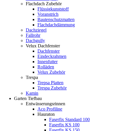
Flachdach Zubehör
Flüssigkunststoff
Voranstrich
Bautenschutzmatten
Flachdachdämmung
Dachziegel
Fallrohr
Dachgully
Velux Dachfenster
Dachfenster
Eindeckrahmen
Innenfutter
Rolläden
Velux Zubehör
Trespa
Trepsa Platten
Trespa Zubehör
Kamin
Garten Tiefbau
Entwässerungsrinnen
Aco Profiline
Hauraton
Faserfix Standard 100
Faserfix KS 100
Faserfix KS 150