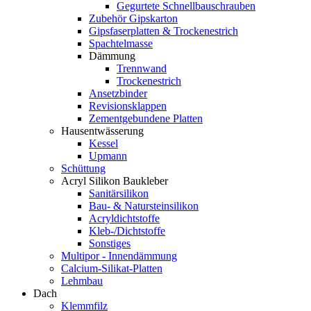
Gegurtete Schnellbauschrauben
Zubehör Gipskarton
Gipsfaserplatten & Trockenestrich
Spachtelmasse
Dämmung
Trennwand
Trockenestrich
Ansetzbinder
Revisionsklappen
Zementgebundene Platten
Hausentwässerung
Kessel
Upmann
Schüttung
Acryl Silikon Baukleber
Sanitärsilikon
Bau- & Natursteinsilikon
Acryldichtstoffe
Kleb-/Dichtstoffe
Sonstiges
Multipor - Innendämmung
Calcium-Silikat-Platten
Lehmbau
Dach
Klemmfilz