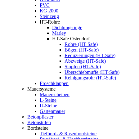
PVC
KG 2000
Steinzeug
HT-Rohre
Dichtungsringe
Marley
HT-Safe Ostendorf
Rohre (HT-Safe)
Bögen (HT-Safe)
Reduzierungen (HT-Safe)
Abzweige (HT-Safe)
Stopfen (HT-Safe)
Überschiebmuffe (HT-Safe)
Reinigungsrohr (HT-Safe)
Froschklappen
Mauersysteme
Mauerscheiben
L-Steine
U-Steine
Gartenmauer
Betonpflaster
Betonstufen
Bordsteine
Tiefbord- & Rasenbordsteine