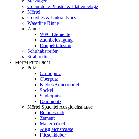
Stelzlager
Gebundene Pflaster & Plattenbeläge
Mörtel
Geovlies & Unkrautvlies
Waterline Rinne
Zäune
WPC Elemente
Zaunbefestigung
Doppelstabzaun
Schuhabstreifer
Strahlmittel
Mörtel Putz Dicht
Putz
Grundputz
Oberputz
Klebe-/Amiermörtel
Sockel
Sanierputz
Dämmputz
Mörtel Spachtel Ausgleichsmasse
Betonestrich
Zement
Mauermörtel
Ausgleichsmasse
Fliesenkleber