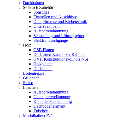
Dachbahnen
Steildach Zubehör
Sonstiges
Firstrollen und Anschlüsse
Dampfbremse und Klebetechnik
Unterspannbahn
Aufsparrendämmung
Schneefang und Lüftungsgitter
Steildachdurchgänge
Holz
OSB Platten
Dachlatten Kanthölzer Rahmen
KVH Konstruktionsvollholz NSi
Holzplatten
Dachboden
Bodentreppe
Gründach
Steico
Linzmeier
Aufsparrendämmung
Untersparrendämmung
Kellerdeckendämmung
Dachbodenelement
Zubehör
Modulhalter (PV)