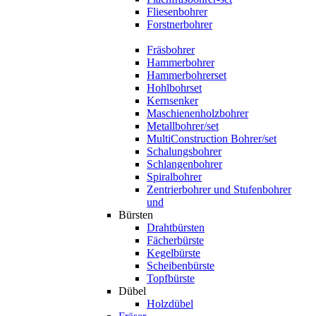
Fliesenbohrer
Forstnerbohrer
Fräsbohrer
Hammerbohrer
Hammerbohrerset
Hohlbohrset
Kernsenker
Maschienenholzbohrer
Metallbohrer/set
MultiConstruction Bohrer/set
Schalungsbohrer
Schlangenbohrer
Spiralbohrer
Zentrierbohrer und Stufenbohrer
und
Bürsten
Drahtbürsten
Fächerbürste
Kegelbürste
Scheibenbürste
Topfbürste
Dübel
Holzdübel