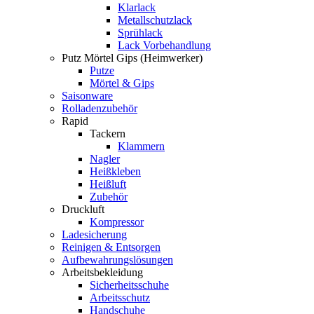
Klarlack
Metallschutzlack
Sprühlack
Lack Vorbehandlung
Putz Mörtel Gips (Heimwerker)
Putze
Mörtel & Gips
Saisonware
Rolladenzubehör
Rapid
Tackern
Klammern
Nagler
Heißkleben
Heißluft
Zubehör
Druckluft
Kompressor
Ladesicherung
Reinigen & Entsorgen
Aufbewahrungslösungen
Arbeitsbekleidung
Sicherheitsschuhe
Arbeitsschutz
Handschuhe