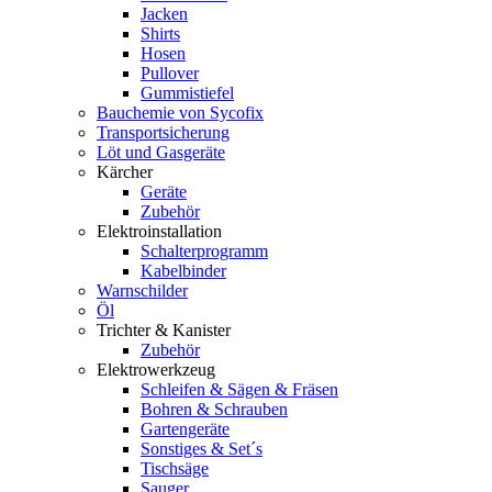
Jacken
Shirts
Hosen
Pullover
Gummistiefel
Bauchemie von Sycofix
Transportsicherung
Löt und Gasgeräte
Kärcher
Geräte
Zubehör
Elektroinstallation
Schalterprogramm
Kabelbinder
Warnschilder
Öl
Trichter & Kanister
Zubehör
Elektrowerkzeug
Schleifen & Sägen & Fräsen
Bohren & Schrauben
Gartengeräte
Sonstiges & Set´s
Tischsäge
Sauger