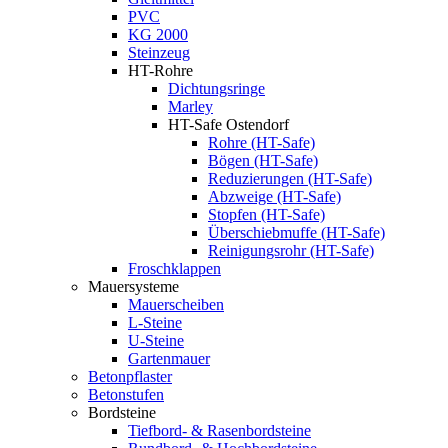
PVC
KG 2000
Steinzeug
HT-Rohre
Dichtungsringe
Marley
HT-Safe Ostendorf
Rohre (HT-Safe)
Bögen (HT-Safe)
Reduzierungen (HT-Safe)
Abzweige (HT-Safe)
Stopfen (HT-Safe)
Überschiebmuffe (HT-Safe)
Reinigungsrohr (HT-Safe)
Froschklappen
Mauersysteme
Mauerscheiben
L-Steine
U-Steine
Gartenmauer
Betonpflaster
Betonstufen
Bordsteine
Tiefbord- & Rasenbordsteine