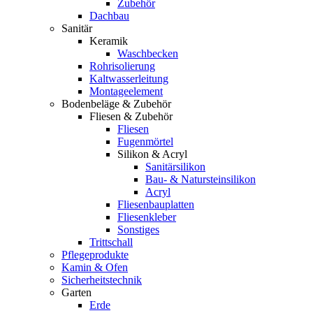
Zubehör
Dachbau
Sanitär
Keramik
Waschbecken
Rohrisolierung
Kaltwasserleitung
Montageelement
Bodenbeläge & Zubehör
Fliesen & Zubehör
Fliesen
Fugenmörtel
Silikon & Acryl
Sanitärsilikon
Bau- & Natursteinsilikon
Acryl
Fliesenbauplatten
Fliesenkleber
Sonstiges
Trittschall
Pflegeprodukte
Kamin & Ofen
Sicherheitstechnik
Garten
Erde