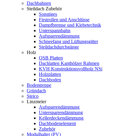
Dachbahnen
Steildach Zubehör
Sonstiges
Firstrollen und Anschlüsse
Dampfbremse und Klebetechnik
Unterspannbahn
Aufsparrendämmung
Schneefang und Lüftungsgitter
Steildachdurchgänge
Holz
OSB Platten
Dachlatten Kanthölzer Rahmen
KVH Konstruktionsvollholz NSi
Holzplatten
Dachboden
Bodentreppe
Gründach
Steico
Linzmeier
Aufsparrendämmung
Untersparrendämmung
Kellerdeckendämmung
Dachbodenelement
Zubehör
Modulhalter (PV)