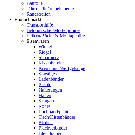
Baufolie
Trittschalldämmelemente
Randstreifen
Baufachmarkt
Transporthilfe
Betonmischer/Mörtelpumpe
Leitern/Böcke & Montagehilfe
Eisenwaren
Winkel
Riegel
Scharniere
Kistenbänder
Kreuz und Werfgehänge
Sonstiges
Ladenbänder
Profile
Halterungen
Haken
Stangen
Rohre
Lochband/platte
Tisch/Kistenbänder
Kloben
Flachverbinder
Blechlocher