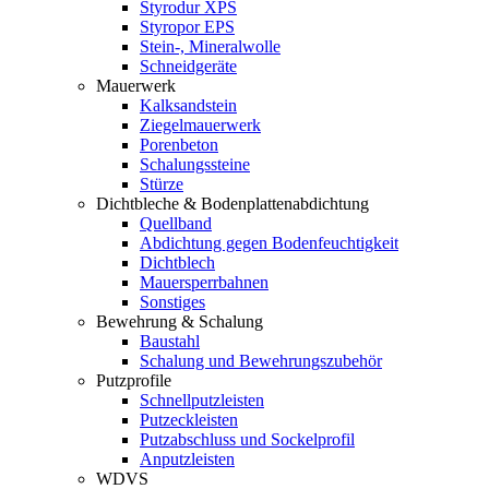
Styrodur XPS
Styropor EPS
Stein-, Mineralwolle
Schneidgeräte
Mauerwerk
Kalksandstein
Ziegelmauerwerk
Porenbeton
Schalungssteine
Stürze
Dichtbleche & Bodenplattenabdichtung
Quellband
Abdichtung gegen Bodenfeuchtigkeit
Dichtblech
Mauersperrbahnen
Sonstiges
Bewehrung & Schalung
Baustahl
Schalung und Bewehrungszubehör
Putzprofile
Schnellputzleisten
Putzeckleisten
Putzabschluss und Sockelprofil
Anputzleisten
WDVS