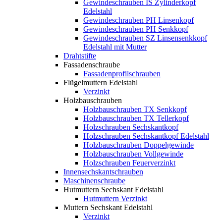
Gewindeschrauben IS Zylinderkopf
Edelstahl
Gewindeschrauben PH Linsenkopf
Gewindeschrauben PH Senkkopf
Gewindeschrauben SZ Linsensenkkopf
Edelstahl mit Mutter
Drahtstifte
Fassadenschraube
Fassadenprofilschrauben
Flügelmuttern Edelstahl
Verzinkt
Holzbauschrauben
Holzbauschrauben TX Senkkopf
Holzbauschrauben TX Tellerkopf
Holzschrauben Sechskantkopf
Holzschrauben Sechskantkopf Edelstahl
Holzbauschrauben Doppelgewinde
Holzbauschrauben Vollgewinde
Holzschrauben Feuerverzinkt
Innensechskantschrauben
Maschinenschraube
Hutmuttern Sechskant Edelstahl
Hutmuttern Verzinkt
Muttern Sechskant Edelstahl
Verzinkt