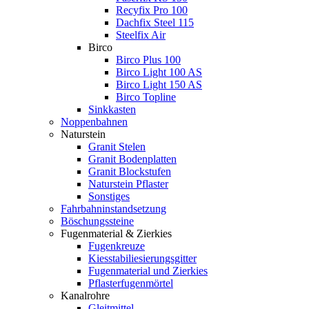
Recyfix Pro 100
Dachfix Steel 115
Steelfix Air
Birco
Birco Plus 100
Birco Light 100 AS
Birco Light 150 AS
Birco Topline
Sinkkasten
Noppenbahnen
Naturstein
Granit Stelen
Granit Bodenplatten
Granit Blockstufen
Naturstein Pflaster
Sonstiges
Fahrbahninstandsetzung
Böschungssteine
Fugenmaterial & Zierkies
Fugenkreuze
Kiesstabiliesierungsgitter
Fugenmaterial und Zierkies
Pflasterfugenmörtel
Kanalrohre
Gleitmittel