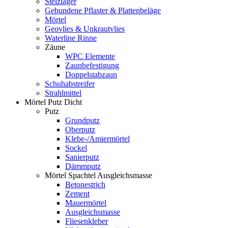
Stelzlager
Gebundene Pflaster & Plattenbeläge
Mörtel
Geovlies & Unkrautvlies
Waterline Rinne
Zäune
WPC Elemente
Zaunbefestigung
Doppelstabzaun
Schuhabstreifer
Strahlmittel
Mörtel Putz Dicht
Putz
Grundputz
Oberputz
Klebe-/Amiermörtel
Sockel
Sanierputz
Dämmputz
Mörtel Spachtel Ausgleichsmasse
Betonestrich
Zement
Mauermörtel
Ausgleichsmasse
Fliesenkleber