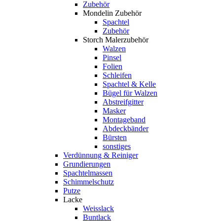
Zubehör
Mondelin Zubehör
Spachtel
Zubehör
Storch Malerzubehör
Walzen
Pinsel
Folien
Schleifen
Spachtel & Kelle
Bügel für Walzen
Abstreifgitter
Masker
Montageband
Abdeckbänder
Bürsten
sonstiges
Verdünnung & Reiniger
Grundierungen
Spachtelmassen
Schimmelschutz
Putze
Lacke
Weisslack
Buntlack