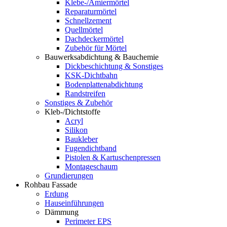
Klebe-/Amiermörtel
Reparaturmörtel
Schnellzement
Quellmörtel
Dachdeckermörtel
Zubehör für Mörtel
Bauwerksabdichtung & Bauchemie
Dickbeschichtung & Sonstiges
KSK-Dichtbahn
Bodenplattenabdichtung
Randstreifen
Sonstiges & Zubehör
Kleb-/Dichtstoffe
Acryl
Silikon
Baukleber
Fugendichtband
Pistolen & Kartuschenpressen
Montageschaum
Grundierungen
Rohbau Fassade
Erdung
Hauseinführungen
Dämmung
Perimeter EPS