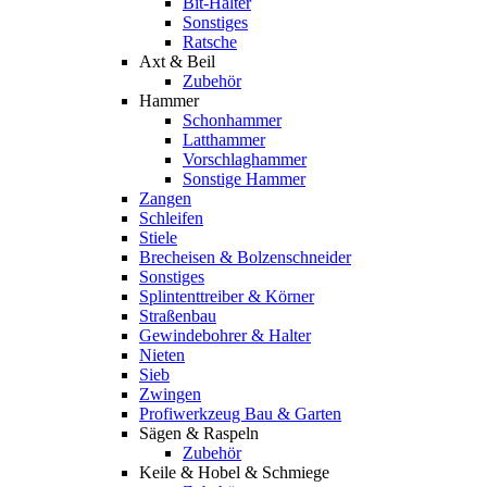
Bit-Halter
Sonstiges
Ratsche
Axt & Beil
Zubehör
Hammer
Schonhammer
Latthammer
Vorschlaghammer
Sonstige Hammer
Zangen
Schleifen
Stiele
Brecheisen & Bolzenschneider
Sonstiges
Splintenttreiber & Körner
Straßenbau
Gewindebohrer & Halter
Nieten
Sieb
Zwingen
Profiwerkzeug Bau & Garten
Sägen & Raspeln
Zubehör
Keile & Hobel & Schmiege