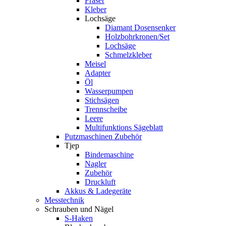
Fräser
Kleber
Lochsäge
Diamant Dosensenker
Holzbohrkronen/Set
Lochsäge
Schmelzkleber
Meisel
Adapter
Öl
Wasserpumpen
Stichsägen
Trennscheibe
Leere
Multifunktions Sägeblatt
Putzmaschinen Zubehör
Tjep
Bindemaschine
Nagler
Zubehör
Druckluft
Akkus & Ladegeräte
Messtechnik
Schrauben und Nägel
S-Haken