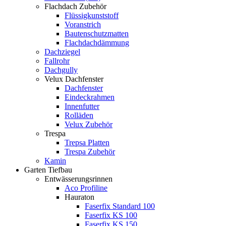
Flachdach Zubehör
Flüssigkunststoff
Voranstrich
Bautenschutzmatten
Flachdachdämmung
Dachziegel
Fallrohr
Dachgully
Velux Dachfenster
Dachfenster
Eindeckrahmen
Innenfutter
Rolläden
Velux Zubehör
Trespa
Trepsa Platten
Trespa Zubehör
Kamin
Garten Tiefbau
Entwässerungsrinnen
Aco Profiline
Hauraton
Faserfix Standard 100
Faserfix KS 100
Faserfix KS 150