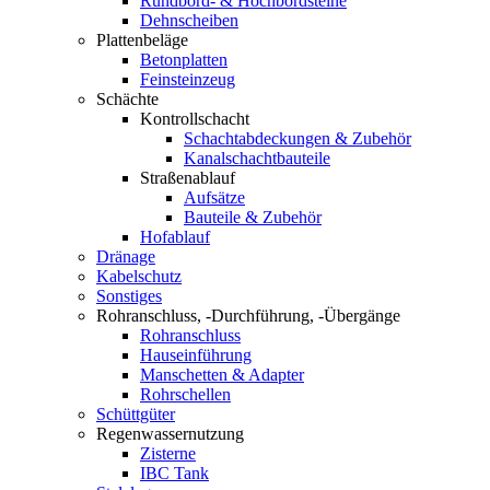
Rundbord- & Hochbordsteine
Dehnscheiben
Plattenbeläge
Betonplatten
Feinsteinzeug
Schächte
Kontrollschacht
Schachtabdeckungen & Zubehör
Kanalschachtbauteile
Straßenablauf
Aufsätze
Bauteile & Zubehör
Hofablauf
Dränage
Kabelschutz
Sonstiges
Rohranschluss, -Durchführung, -Übergänge
Rohranschluss
Hauseinführung
Manschetten & Adapter
Rohrschellen
Schüttgüter
Regenwassernutzung
Zisterne
IBC Tank