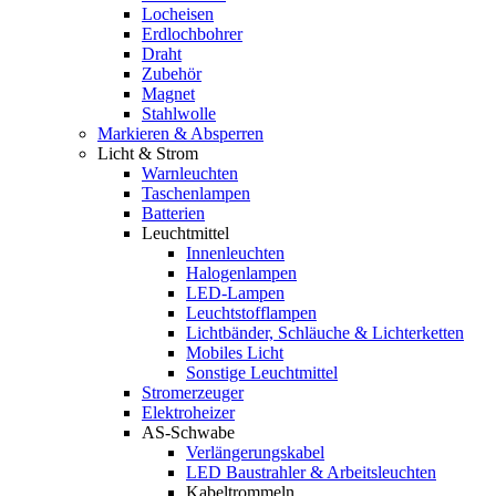
Locheisen
Erdlochbohrer
Draht
Zubehör
Magnet
Stahlwolle
Markieren & Absperren
Licht & Strom
Warnleuchten
Taschenlampen
Batterien
Leuchtmittel
Innenleuchten
Halogenlampen
LED-Lampen
Leuchtstofflampen
Lichtbänder, Schläuche & Lichterketten
Mobiles Licht
Sonstige Leuchtmittel
Stromerzeuger
Elektroheizer
AS-Schwabe
Verlängerungskabel
LED Baustrahler & Arbeitsleuchten
Kabeltrommeln