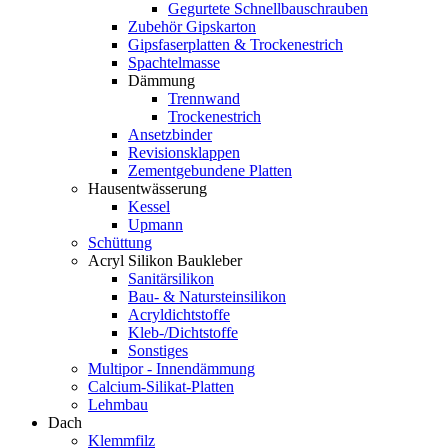
Gegurtete Schnellbauschrauben
Zubehör Gipskarton
Gipsfaserplatten & Trockenestrich
Spachtelmasse
Dämmung
Trennwand
Trockenestrich
Ansetzbinder
Revisionsklappen
Zementgebundene Platten
Hausentwässerung
Kessel
Upmann
Schüttung
Acryl Silikon Baukleber
Sanitärsilikon
Bau- & Natursteinsilikon
Acryldichtstoffe
Kleb-/Dichtstoffe
Sonstiges
Multipor - Innendämmung
Calcium-Silikat-Platten
Lehmbau
Dach
Klemmfilz