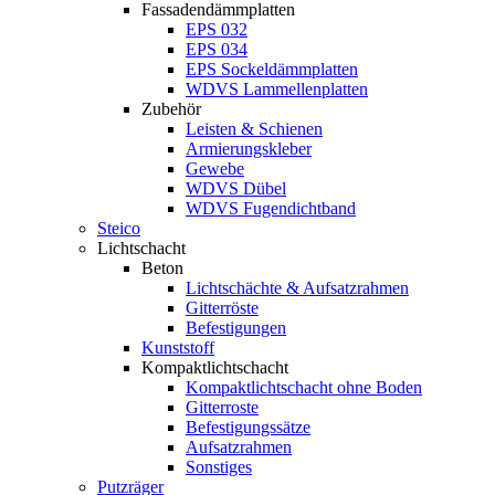
Fassadendämmplatten
EPS 032
EPS 034
EPS Sockeldämmplatten
WDVS Lammellenplatten
Zubehör
Leisten & Schienen
Armierungskleber
Gewebe
WDVS Dübel
WDVS Fugendichtband
Steico
Lichtschacht
Beton
Lichtschächte & Aufsatzrahmen
Gitterröste
Befestigungen
Kunststoff
Kompaktlichtschacht
Kompaktlichtschacht ohne Boden
Gitterroste
Befestigungssätze
Aufsatzrahmen
Sonstiges
Putzräger