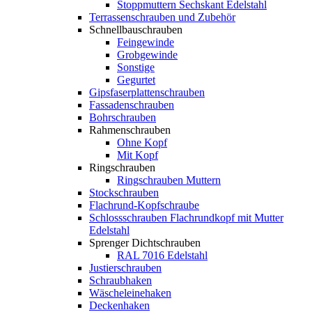
Stoppmuttern Sechskant Edelstahl
Terrassenschrauben und Zubehör
Schnellbauschrauben
Feingewinde
Grobgewinde
Sonstige
Gegurtet
Gipsfaserplattenschrauben
Fassadenschrauben
Bohrschrauben
Rahmenschrauben
Ohne Kopf
Mit Kopf
Ringschrauben
Ringschrauben Muttern
Stockschrauben
Flachrund-Kopfschraube
Schlossschrauben Flachrundkopf mit Mutter
Edelstahl
Sprenger Dichtschrauben
RAL 7016 Edelstahl
Justierschrauben
Schraubhaken
Wäscheleinehaken
Deckenhaken