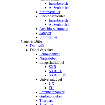
Innenbereich
Außenbereich
Stromverteiler
Steckdosenleisten
Innenbereich
Außenbereich
Anschlussleitungen
Adapter
Stromzähler
Nagel & Dübel
Drahtstift
Dübel & Anker
Schraubanker
Nageldübel
Langschaftdübel
SXR
SXRL T
SXRL FUS
Universaldübel
UX
FU
Porenbetonanker
Gasbetondübel
Thermax
Sonstiges