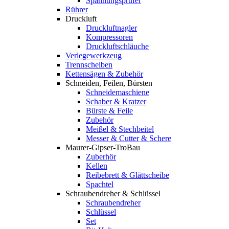
Spannungsprüfer
Rührer
Druckluft
Druckluftnagler
Kompressoren
Druckluftschläuche
Verlegewerkzeug
Trennscheiben
Kettensägen & Zubehör
Schneiden, Feilen, Bürsten
Schneidemaschiene
Schaber & Kratzer
Bürste & Feile
Zubehör
Meißel & Stechbeitel
Messer & Cutter & Schere
Maurer-Gipser-TroBau
Zuberhör
Kellen
Reibebrett & Glättscheibe
Spachtel
Schraubendreher & Schlüssel
Schraubendreher
Schlüssel
Set