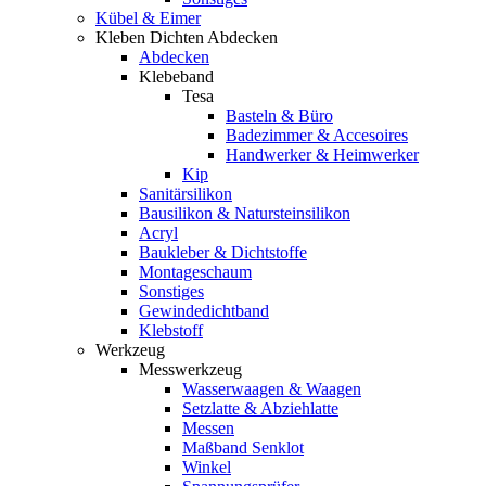
Kübel & Eimer
Kleben Dichten Abdecken
Abdecken
Klebeband
Tesa
Basteln & Büro
Badezimmer & Accesoires
Handwerker & Heimwerker
Kip
Sanitärsilikon
Bausilikon & Natursteinsilikon
Acryl
Baukleber & Dichtstoffe
Montageschaum
Sonstiges
Gewindedichtband
Klebstoff
Werkzeug
Messwerkzeug
Wasserwaagen & Waagen
Setzlatte & Abziehlatte
Messen
Maßband Senklot
Winkel