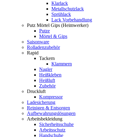
Klarlack
Metallschutzlack
Sprühlack
Lack Vorbehandlung
Putz Mörtel Gips (Heimwerker)
Putze
Mörtel & Gips
Saisonware
Rolladenzubehör
Rapid
Tackern
Klammern
Nagler
Heißkleben
Heißluft
Zubehör
Druckluft
Kompressor
Ladesicherung
Reinigen & Entsorgen
Aufbewahrungslösungen
Arbeitsbekleidung
Sicherheitsschuhe
Arbeitsschutz
Handschuhe