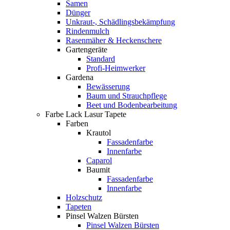
Samen
Dünger
Unkraut-, Schädlingsbekämpfung
Rindenmulch
Rasenmäher & Heckenschere
Gartengeräte
Standard
Profi-Heimwerker
Gardena
Bewässerung
Baum und Strauchpflege
Beet und Bodenbearbeitung
Farbe Lack Lasur Tapete
Farben
Krautol
Fassadenfarbe
Innenfarbe
Caparol
Baumit
Fassadenfarbe
Innenfarbe
Holzschutz
Tapeten
Pinsel Walzen Bürsten
Pinsel Walzen Bürsten