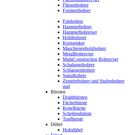
Fliesenbohrer
Forstnerbohrer
Fräsbohrer
Hammerbohrer
Hammerbohrerset
Hohlbohrset
Kernsenker
Maschienenholzbohrer
Metallbohrer/set
MultiConstruction Bohrer/set
Schalungsbohrer
Schlangenbohrer
Spiralbohrer
Zentrierbohrer und Stufenbohrer
und
Bürsten
Drahtbürsten
Fächerbürste
Kegelbürste
Scheibenbürste
Topfbürste
Dübel
Holzdübel