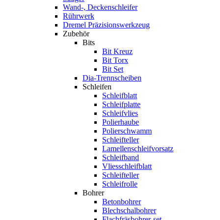
Wand-, Deckenschleifer
Rührwerk
Dremel Präzisionswerkzeug
Zubehör
Bits
Bit Kreuz
Bit Torx
Bit Set
Dia-Trennscheiben
Schleifen
Schleifblatt
Schleifplatte
Schleifvlies
Polierhaube
Polierschwamm
Schleifteller
Lamellenschleifvorsatz
Schleifband
Vliesschleifblatt
Schleifteller
Schleifrolle
Bohrer
Betonbohrer
Blechschalbohrer
Flachfräsbohrer-set