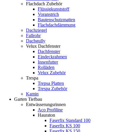
Flachdach Zubehör
Flüssigkunststoff
Voranstrich
Bautenschutzmatten
Flachdachdämmung
Dachziegel
Fallrohr
Dachgully
Velux Dachfenster
Dachfenster
Eindeckrahmen
Innenfutter
Rolläden
Velux Zubehör
Trespa
Trepsa Platten
Trespa Zubehör
Kamin
Garten Tiefbau
Entwässerungsrinnen
Aco Profiline
Hauraton
Faserfix Standard 100
Faserfix KS 100
Faserfix KS 150