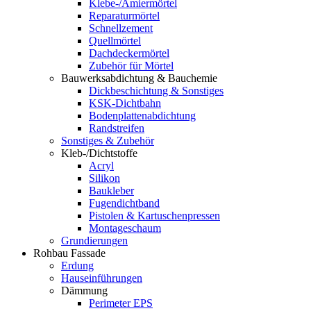
Klebe-/Amiermörtel
Reparaturmörtel
Schnellzement
Quellmörtel
Dachdeckermörtel
Zubehör für Mörtel
Bauwerksabdichtung & Bauchemie
Dickbeschichtung & Sonstiges
KSK-Dichtbahn
Bodenplattenabdichtung
Randstreifen
Sonstiges & Zubehör
Kleb-/Dichtstoffe
Acryl
Silikon
Baukleber
Fugendichtband
Pistolen & Kartuschenpressen
Montageschaum
Grundierungen
Rohbau Fassade
Erdung
Hauseinführungen
Dämmung
Perimeter EPS