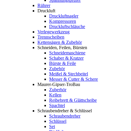
Spannungsprüfer
Rührer
Druckluft
Druckluftnagler
Kompressoren
Druckluftschläuche
Verlegewerkzeug
Trennscheiben
Kettensägen & Zubehör
Schneiden, Feilen, Bürsten
Schneidemaschiene
Schaber & Kratzer
Bürste & Feile
Zubehör
Meißel & Stechbeitel
Messer & Cutter & Schere
Maurer-Gipser-TroBau
Zuberhör
Kellen
Reibebrett & Glättscheibe
Spachtel
Schraubendreher & Schlüssel
Schraubendreher
Schlüssel
Set