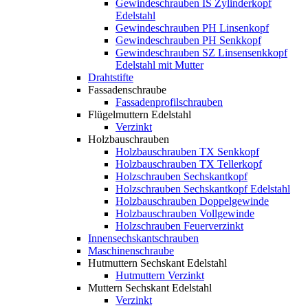
Gewindeschrauben IS Zylinderkopf
Edelstahl
Gewindeschrauben PH Linsenkopf
Gewindeschrauben PH Senkkopf
Gewindeschrauben SZ Linsensenkkopf
Edelstahl mit Mutter
Drahtstifte
Fassadenschraube
Fassadenprofilschrauben
Flügelmuttern Edelstahl
Verzinkt
Holzbauschrauben
Holzbauschrauben TX Senkkopf
Holzbauschrauben TX Tellerkopf
Holzschrauben Sechskantkopf
Holzschrauben Sechskantkopf Edelstahl
Holzbauschrauben Doppelgewinde
Holzbauschrauben Vollgewinde
Holzschrauben Feuerverzinkt
Innensechskantschrauben
Maschinenschraube
Hutmuttern Sechskant Edelstahl
Hutmuttern Verzinkt
Muttern Sechskant Edelstahl
Verzinkt