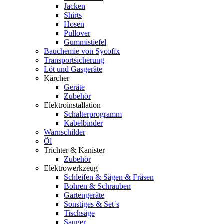
Jacken
Shirts
Hosen
Pullover
Gummistiefel
Bauchemie von Sycofix
Transportsicherung
Löt und Gasgeräte
Kärcher
Geräte
Zubehör
Elektroinstallation
Schalterprogramm
Kabelbinder
Warnschilder
Öl
Trichter & Kanister
Zubehör
Elektrowerkzeug
Schleifen & Sägen & Fräsen
Bohren & Schrauben
Gartengeräte
Sonstiges & Set´s
Tischsäge
Sauger