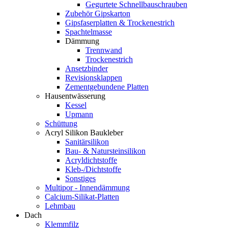
Gegurtete Schnellbauschrauben
Zubehör Gipskarton
Gipsfaserplatten & Trockenestrich
Spachtelmasse
Dämmung
Trennwand
Trockenestrich
Ansetzbinder
Revisionsklappen
Zementgebundene Platten
Hausentwässerung
Kessel
Upmann
Schüttung
Acryl Silikon Baukleber
Sanitärsilikon
Bau- & Natursteinsilikon
Acryldichtstoffe
Kleb-/Dichtstoffe
Sonstiges
Multipor - Innendämmung
Calcium-Silikat-Platten
Lehmbau
Dach
Klemmfilz