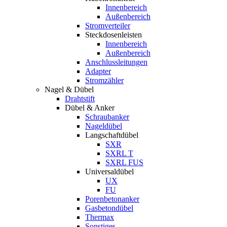
Innenbereich
Außenbereich
Stromverteiler
Steckdosenleisten
Innenbereich
Außenbereich
Anschlussleitungen
Adapter
Stromzähler
Nagel & Dübel
Drahtstift
Dübel & Anker
Schraubanker
Nageldübel
Langschaftdübel
SXR
SXRL T
SXRL FUS
Universaldübel
UX
FU
Porenbetonanker
Gasbetondübel
Thermax
Sonstiges