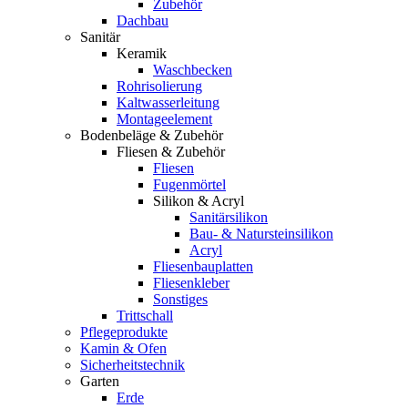
Zubehör
Dachbau
Sanitär
Keramik
Waschbecken
Rohrisolierung
Kaltwasserleitung
Montageelement
Bodenbeläge & Zubehör
Fliesen & Zubehör
Fliesen
Fugenmörtel
Silikon & Acryl
Sanitärsilikon
Bau- & Natursteinsilikon
Acryl
Fliesenbauplatten
Fliesenkleber
Sonstiges
Trittschall
Pflegeprodukte
Kamin & Ofen
Sicherheitstechnik
Garten
Erde