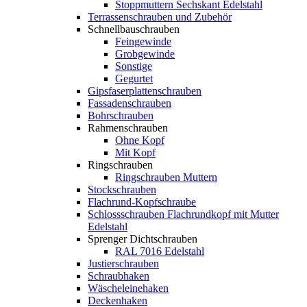
Stoppmuttern Sechskant Edelstahl
Terrassenschrauben und Zubehör
Schnellbauschrauben
Feingewinde
Grobgewinde
Sonstige
Gegurtet
Gipsfaserplattenschrauben
Fassadenschrauben
Bohrschrauben
Rahmenschrauben
Ohne Kopf
Mit Kopf
Ringschrauben
Ringschrauben Muttern
Stockschrauben
Flachrund-Kopfschraube
Schlossschrauben Flachrundkopf mit Mutter
Edelstahl
Sprenger Dichtschrauben
RAL 7016 Edelstahl
Justierschrauben
Schraubhaken
Wäscheleinehaken
Deckenhaken