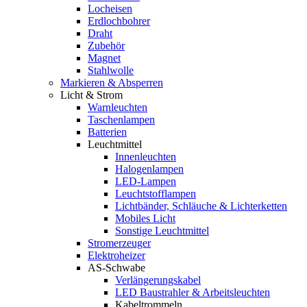
Locheisen
Erdlochbohrer
Draht
Zubehör
Magnet
Stahlwolle
Markieren & Absperren
Licht & Strom
Warnleuchten
Taschenlampen
Batterien
Leuchtmittel
Innenleuchten
Halogenlampen
LED-Lampen
Leuchtstofflampen
Lichtbänder, Schläuche & Lichterketten
Mobiles Licht
Sonstige Leuchtmittel
Stromerzeuger
Elektroheizer
AS-Schwabe
Verlängerungskabel
LED Baustrahler & Arbeitsleuchten
Kabeltrommeln