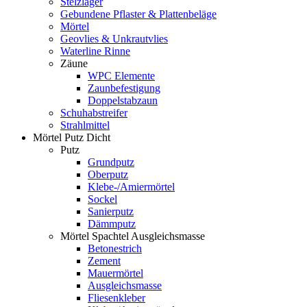
Stelzlager
Gebundene Pflaster & Plattenbeläge
Mörtel
Geovlies & Unkrautvlies
Waterline Rinne
Zäune
WPC Elemente
Zaunbefestigung
Doppelstabzaun
Schuhabstreifer
Strahlmittel
Mörtel Putz Dicht
Putz
Grundputz
Oberputz
Klebe-/Amiermörtel
Sockel
Sanierputz
Dämmputz
Mörtel Spachtel Ausgleichsmasse
Betonestrich
Zement
Mauermörtel
Ausgleichsmasse
Fliesenkleber