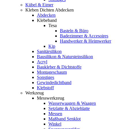
Kübel & Eimer
Kleben Dichten Abdecken
Abdecken
Klebeband
Tesa
Basteln & Büro
Badezimmer & Accesoires
Handwerker & Heimwerker
Kip
Sanitärsilikon
Bausilikon & Natursteinsilikon
Acryl
Baukleber & Dichtstoffe
Montageschaum
Sonstiges
Gewindedichtband
Klebstoff
Werkzeug
Messwerkzeug
Wasserwaagen & Waagen
Setzlatte & Abziehlatte
Messen
Maßband Senklot
Winkel