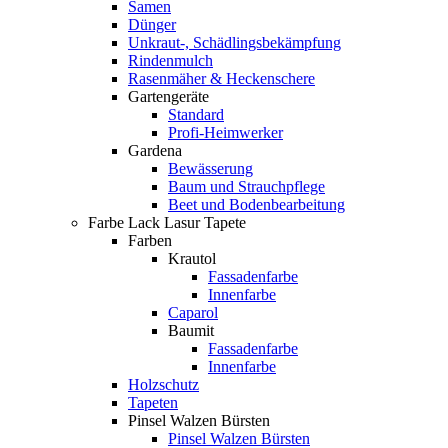
Samen
Dünger
Unkraut-, Schädlingsbekämpfung
Rindenmulch
Rasenmäher & Heckenschere
Gartengeräte
Standard
Profi-Heimwerker
Gardena
Bewässerung
Baum und Strauchpflege
Beet und Bodenbearbeitung
Farbe Lack Lasur Tapete
Farben
Krautol
Fassadenfarbe
Innenfarbe
Caparol
Baumit
Fassadenfarbe
Innenfarbe
Holzschutz
Tapeten
Pinsel Walzen Bürsten
Pinsel Walzen Bürsten