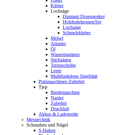
Fräser
Kleber
Lochsäge
Diamant Dosensenker
Holzbohrkronen/Set
Lochsäge
Schmelzkleber
Meisel
Adapter
Öl
Wasserpumpen
Stichsägen
Trennscheibe
Leere
Multifunktions Sägeblatt
Putzmaschinen Zubehör
Tjep
Bindemaschine
Nagler
Zubehör
Druckluft
Akkus & Ladegeräte
Messtechnik
Schrauben und Nägel
S-Haken