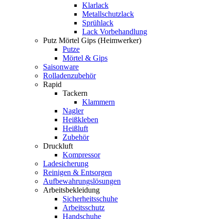
Klarlack
Metallschutzlack
Sprühlack
Lack Vorbehandlung
Putz Mörtel Gips (Heimwerker)
Putze
Mörtel & Gips
Saisonware
Rolladenzubehör
Rapid
Tackern
Klammern
Nagler
Heißkleben
Heißluft
Zubehör
Druckluft
Kompressor
Ladesicherung
Reinigen & Entsorgen
Aufbewahrungslösungen
Arbeitsbekleidung
Sicherheitsschuhe
Arbeitsschutz
Handschuhe