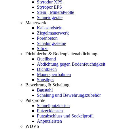
Styrodur XPS
Styropor EPS
Stein-, Mineralwolle
Schneidgeräte
Mauerwerk
Kalksandstein
Ziegelmauerwerk
Porenbeton
Schalungssteine
Stürze
Dichtbleche & Bodenplattenabdichtung
Quellband
Abdichtung gegen Bodenfeuchtigkeit
Dichtblech
Mauersperrbahnen
Sonstiges
Bewehrung & Schalung
Baustahl
Schalung und Bewehrungszubehör
Putzprofile
Schnellputzleisten
Putzeckleisten
Putzabschluss und Sockelprofil
Anputzleisten
WDVS