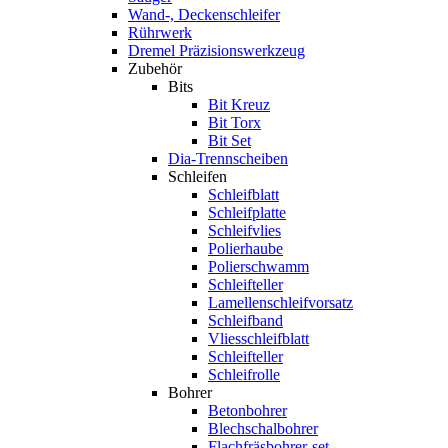
Wand-, Deckenschleifer
Rührwerk
Dremel Präzisionswerkzeug
Zubehör
Bits
Bit Kreuz
Bit Torx
Bit Set
Dia-Trennscheiben
Schleifen
Schleifblatt
Schleifplatte
Schleifvlies
Polierhaube
Polierschwamm
Schleifteller
Lamellenschleifvorsatz
Schleifband
Vliesschleifblatt
Schleifteller
Schleifrolle
Bohrer
Betonbohrer
Blechschalbohrer
Flachfräsbohrer-set