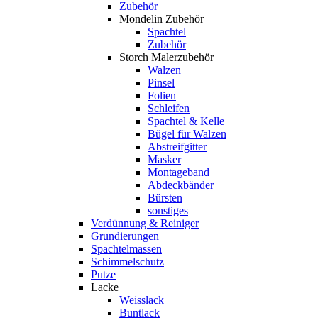
Zubehör
Mondelin Zubehör
Spachtel
Zubehör
Storch Malerzubehör
Walzen
Pinsel
Folien
Schleifen
Spachtel & Kelle
Bügel für Walzen
Abstreifgitter
Masker
Montageband
Abdeckbänder
Bürsten
sonstiges
Verdünnung & Reiniger
Grundierungen
Spachtelmassen
Schimmelschutz
Putze
Lacke
Weisslack
Buntlack