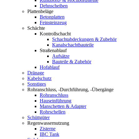
Rundbord- & Hochbordsteine
Dehnscheiben
Plattenbeläge
Betonplatten
Feinsteinzeug
Schächte
Kontrollschacht
Schachtabdeckungen & Zubehör
Kanalschachtbauteile
Straßenablauf
Aufsätze
Bauteile & Zubehör
Hofablauf
Dränage
Kabelschutz
Sonstiges
Rohranschluss, -Durchführung, -Übergänge
Rohranschluss
Hauseinführung
Manschetten & Adapter
Rohrschellen
Schüttgüter
Regenwassernutzung
Zisterne
IBC Tank