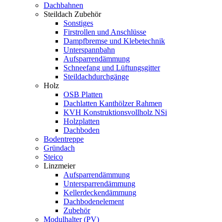
Dachbahnen
Steildach Zubehör
Sonstiges
Firstrollen und Anschlüsse
Dampfbremse und Klebetechnik
Unterspannbahn
Aufsparrendämmung
Schneefang und Lüftungsgitter
Steildachdurchgänge
Holz
OSB Platten
Dachlatten Kanthölzer Rahmen
KVH Konstruktionsvollholz NSi
Holzplatten
Dachboden
Bodentreppe
Gründach
Steico
Linzmeier
Aufsparrendämmung
Untersparrendämmung
Kellerdeckendämmung
Dachbodenelement
Zubehör
Modulhalter (PV)