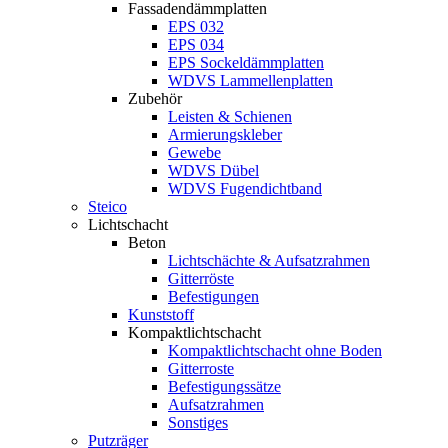
Fassadendämmplatten
EPS 032
EPS 034
EPS Sockeldämmplatten
WDVS Lammellenplatten
Zubehör
Leisten & Schienen
Armierungskleber
Gewebe
WDVS Dübel
WDVS Fugendichtband
Steico
Lichtschacht
Beton
Lichtschächte & Aufsatzrahmen
Gitterröste
Befestigungen
Kunststoff
Kompaktlichtschacht
Kompaktlichtschacht ohne Boden
Gitterroste
Befestigungssätze
Aufsatzrahmen
Sonstiges
Putzräger