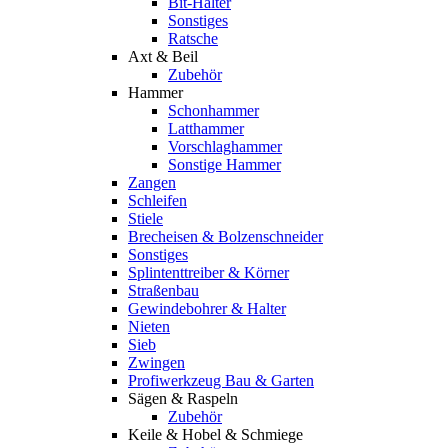
Bit-Halter
Sonstiges
Ratsche
Axt & Beil
Zubehör
Hammer
Schonhammer
Latthammer
Vorschlaghammer
Sonstige Hammer
Zangen
Schleifen
Stiele
Brecheisen & Bolzenschneider
Sonstiges
Splintenttreiber & Körner
Straßenbau
Gewindebohrer & Halter
Nieten
Sieb
Zwingen
Profiwerkzeug Bau & Garten
Sägen & Raspeln
Zubehör
Keile & Hobel & Schmiege