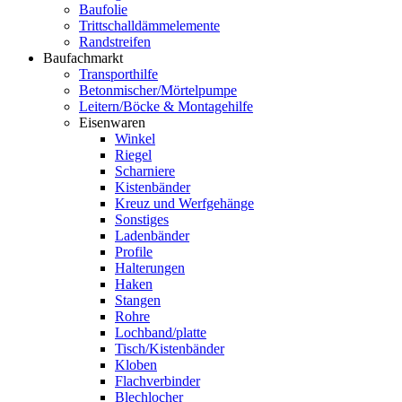
Baufolie
Trittschalldämmelemente
Randstreifen
Baufachmarkt
Transporthilfe
Betonmischer/Mörtelpumpe
Leitern/Böcke & Montagehilfe
Eisenwaren
Winkel
Riegel
Scharniere
Kistenbänder
Kreuz und Werfgehänge
Sonstiges
Ladenbänder
Profile
Halterungen
Haken
Stangen
Rohre
Lochband/platte
Tisch/Kistenbänder
Kloben
Flachverbinder
Blechlocher