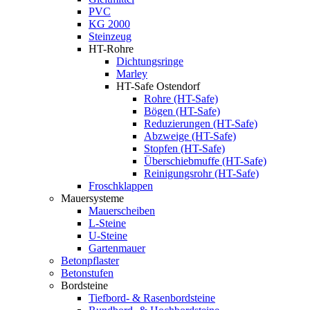
PVC
KG 2000
Steinzeug
HT-Rohre
Dichtungsringe
Marley
HT-Safe Ostendorf
Rohre (HT-Safe)
Bögen (HT-Safe)
Reduzierungen (HT-Safe)
Abzweige (HT-Safe)
Stopfen (HT-Safe)
Überschiebmuffe (HT-Safe)
Reinigungsrohr (HT-Safe)
Froschklappen
Mauersysteme
Mauerscheiben
L-Steine
U-Steine
Gartenmauer
Betonpflaster
Betonstufen
Bordsteine
Tiefbord- & Rasenbordsteine