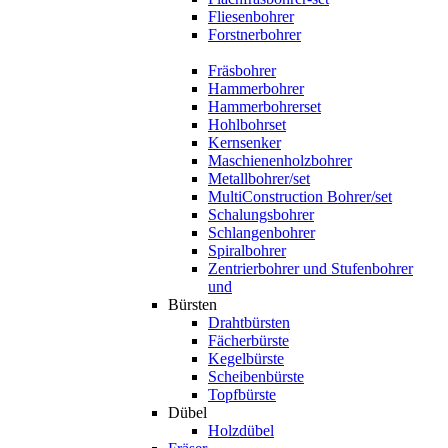
Fliesenbohrer
Forstnerbohrer
Fräsbohrer
Hammerbohrer
Hammerbohrerset
Hohlbohrset
Kernsenker
Maschienenholzbohrer
Metallbohrer/set
MultiConstruction Bohrer/set
Schalungsbohrer
Schlangenbohrer
Spiralbohrer
Zentrierbohrer und Stufenbohrer
und
Bürsten
Drahtbürsten
Fächerbürste
Kegelbürste
Scheibenbürste
Topfbürste
Dübel
Holzdübel