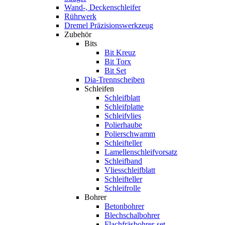
Wand-, Deckenschleifer
Rührwerk
Dremel Präzisionswerkzeug
Zubehör
Bits
Bit Kreuz
Bit Torx
Bit Set
Dia-Trennscheiben
Schleifen
Schleifblatt
Schleifplatte
Schleifvlies
Polierhaube
Polierschwamm
Schleifteller
Lamellenschleifvorsatz
Schleifband
Vliesschleifblatt
Schleifteller
Schleifrolle
Bohrer
Betonbohrer
Blechschalbohrer
Flachfräsbohrer-set