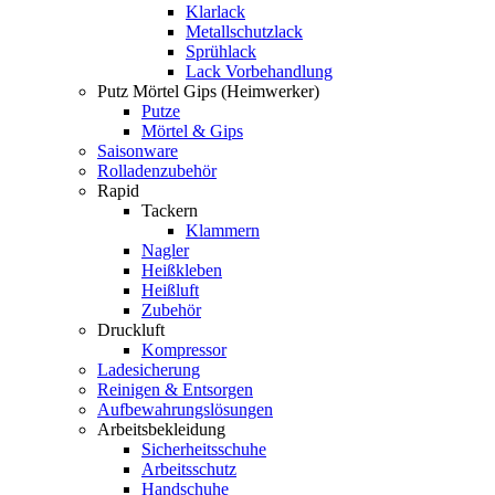
Klarlack
Metallschutzlack
Sprühlack
Lack Vorbehandlung
Putz Mörtel Gips (Heimwerker)
Putze
Mörtel & Gips
Saisonware
Rolladenzubehör
Rapid
Tackern
Klammern
Nagler
Heißkleben
Heißluft
Zubehör
Druckluft
Kompressor
Ladesicherung
Reinigen & Entsorgen
Aufbewahrungslösungen
Arbeitsbekleidung
Sicherheitsschuhe
Arbeitsschutz
Handschuhe