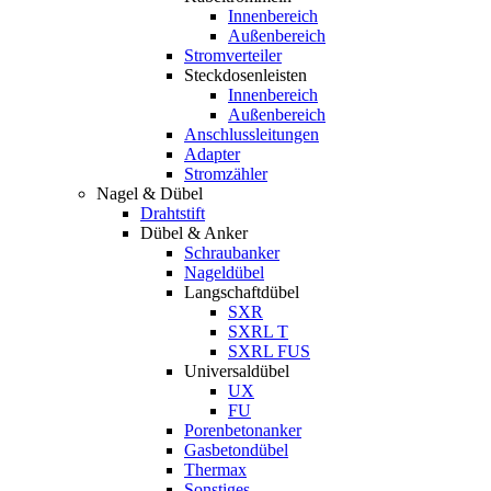
Innenbereich
Außenbereich
Stromverteiler
Steckdosenleisten
Innenbereich
Außenbereich
Anschlussleitungen
Adapter
Stromzähler
Nagel & Dübel
Drahtstift
Dübel & Anker
Schraubanker
Nageldübel
Langschaftdübel
SXR
SXRL T
SXRL FUS
Universaldübel
UX
FU
Porenbetonanker
Gasbetondübel
Thermax
Sonstiges