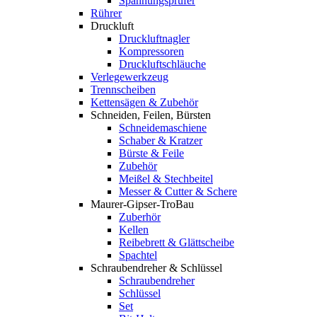
Spannungsprüfer
Rührer
Druckluft
Druckluftnagler
Kompressoren
Druckluftschläuche
Verlegewerkzeug
Trennscheiben
Kettensägen & Zubehör
Schneiden, Feilen, Bürsten
Schneidemaschiene
Schaber & Kratzer
Bürste & Feile
Zubehör
Meißel & Stechbeitel
Messer & Cutter & Schere
Maurer-Gipser-TroBau
Zuberhör
Kellen
Reibebrett & Glättscheibe
Spachtel
Schraubendreher & Schlüssel
Schraubendreher
Schlüssel
Set