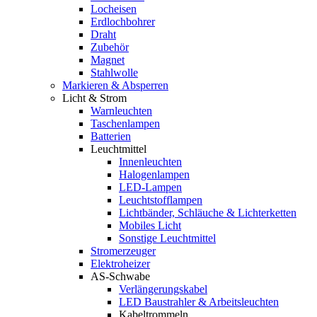
Locheisen
Erdlochbohrer
Draht
Zubehör
Magnet
Stahlwolle
Markieren & Absperren
Licht & Strom
Warnleuchten
Taschenlampen
Batterien
Leuchtmittel
Innenleuchten
Halogenlampen
LED-Lampen
Leuchtstofflampen
Lichtbänder, Schläuche & Lichterketten
Mobiles Licht
Sonstige Leuchtmittel
Stromerzeuger
Elektroheizer
AS-Schwabe
Verlängerungskabel
LED Baustrahler & Arbeitsleuchten
Kabeltrommeln