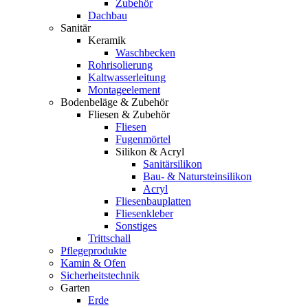
Zubehör
Dachbau
Sanitär
Keramik
Waschbecken
Rohrisolierung
Kaltwasserleitung
Montageelement
Bodenbeläge & Zubehör
Fliesen & Zubehör
Fliesen
Fugenmörtel
Silikon & Acryl
Sanitärsilikon
Bau- & Natursteinsilikon
Acryl
Fliesenbauplatten
Fliesenkleber
Sonstiges
Trittschall
Pflegeprodukte
Kamin & Ofen
Sicherheitstechnik
Garten
Erde