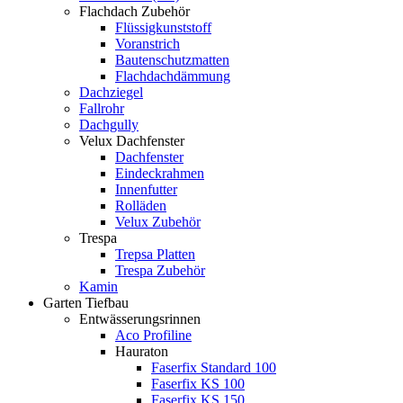
Flachdach Zubehör
Flüssigkunststoff
Voranstrich
Bautenschutzmatten
Flachdachdämmung
Dachziegel
Fallrohr
Dachgully
Velux Dachfenster
Dachfenster
Eindeckrahmen
Innenfutter
Rolläden
Velux Zubehör
Trespa
Trepsa Platten
Trespa Zubehör
Kamin
Garten Tiefbau
Entwässerungsrinnen
Aco Profiline
Hauraton
Faserfix Standard 100
Faserfix KS 100
Faserfix KS 150