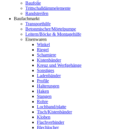
Baufolie
Trittschalldämmelemente
Randstreifen
Baufachmarkt
Transporthilfe
Betonmischer/Mörtelpumpe
Leitern/Böcke & Montagehilfe
Eisenwaren
Winkel
Riegel
Scharniere
Kistenbänder
Kreuz und Werfgehänge
Sonstiges
Ladenbänder
Profile
Halterungen
Haken
Stangen
Rohre
Lochband/platte
Tisch/Kistenbänder
Kloben
Flachverbinder
Blechlocher