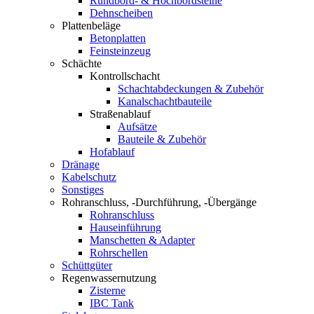
Rundbord- & Hochbordsteine
Dehnscheiben
Plattenbeläge
Betonplatten
Feinsteinzeug
Schächte
Kontrollschacht
Schachtabdeckungen & Zubehör
Kanalschachtbauteile
Straßenablauf
Aufsätze
Bauteile & Zubehör
Hofablauf
Dränage
Kabelschutz
Sonstiges
Rohranschluss, -Durchführung, -Übergänge
Rohranschluss
Hauseinführung
Manschetten & Adapter
Rohrschellen
Schüttgüter
Regenwassernutzung
Zisterne
IBC Tank