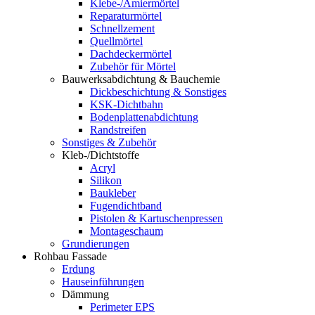
Klebe-/Amiermörtel
Reparaturmörtel
Schnellzement
Quellmörtel
Dachdeckermörtel
Zubehör für Mörtel
Bauwerksabdichtung & Bauchemie
Dickbeschichtung & Sonstiges
KSK-Dichtbahn
Bodenplattenabdichtung
Randstreifen
Sonstiges & Zubehör
Kleb-/Dichtstoffe
Acryl
Silikon
Baukleber
Fugendichtband
Pistolen & Kartuschenpressen
Montageschaum
Grundierungen
Rohbau Fassade
Erdung
Hauseinführungen
Dämmung
Perimeter EPS