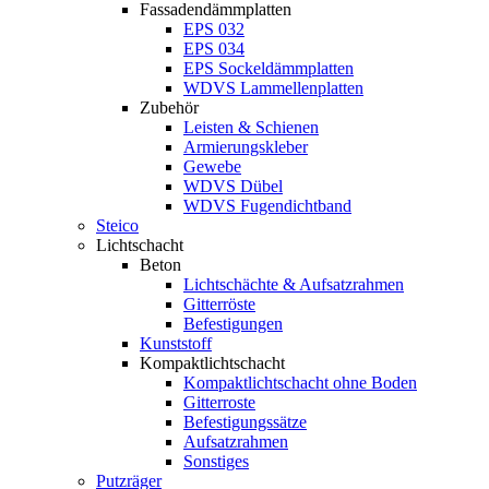
Fassadendämmplatten
EPS 032
EPS 034
EPS Sockeldämmplatten
WDVS Lammellenplatten
Zubehör
Leisten & Schienen
Armierungskleber
Gewebe
WDVS Dübel
WDVS Fugendichtband
Steico
Lichtschacht
Beton
Lichtschächte & Aufsatzrahmen
Gitterröste
Befestigungen
Kunststoff
Kompaktlichtschacht
Kompaktlichtschacht ohne Boden
Gitterroste
Befestigungssätze
Aufsatzrahmen
Sonstiges
Putzräger