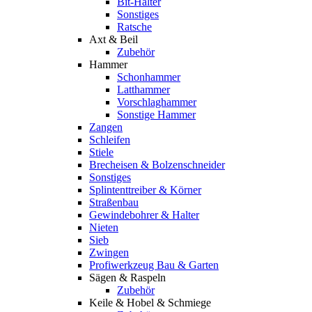
Bit-Halter
Sonstiges
Ratsche
Axt & Beil
Zubehör
Hammer
Schonhammer
Latthammer
Vorschlaghammer
Sonstige Hammer
Zangen
Schleifen
Stiele
Brecheisen & Bolzenschneider
Sonstiges
Splintenttreiber & Körner
Straßenbau
Gewindebohrer & Halter
Nieten
Sieb
Zwingen
Profiwerkzeug Bau & Garten
Sägen & Raspeln
Zubehör
Keile & Hobel & Schmiege