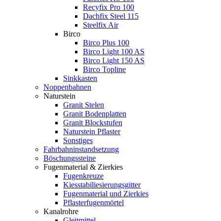
Recyfix Pro 100
Dachfix Steel 115
Steelfix Air
Birco
Birco Plus 100
Birco Light 100 AS
Birco Light 150 AS
Birco Topline
Sinkkasten
Noppenbahnen
Naturstein
Granit Stelen
Granit Bodenplatten
Granit Blockstufen
Naturstein Pflaster
Sonstiges
Fahrbahninstandsetzung
Böschungssteine
Fugenmaterial & Zierkies
Fugenkreuze
Kiesstabiliesierungsgitter
Fugenmaterial und Zierkies
Pflasterfugenmörtel
Kanalrohre
Gleitmittel