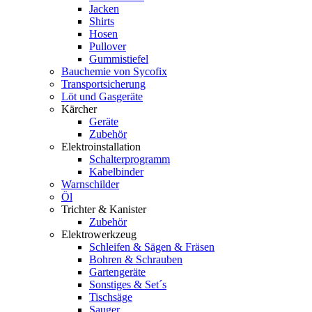
Jacken
Shirts
Hosen
Pullover
Gummistiefel
Bauchemie von Sycofix
Transportsicherung
Löt und Gasgeräte
Kärcher
Geräte
Zubehör
Elektroinstallation
Schalterprogramm
Kabelbinder
Warnschilder
Öl
Trichter & Kanister
Zubehör
Elektrowerkzeug
Schleifen & Sägen & Fräsen
Bohren & Schrauben
Gartengeräte
Sonstiges & Set´s
Tischsäge
Sauger