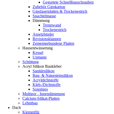
Gegurtete Schnellbauschrauben
Zubehör Gipskarton
Gipsfaserplatten & Trockenestrich
Spachtelmasse
Dämmung
Trennwand
Trockenestrich
Ansetzbinder
Revisionsklappen
Zementgebundene Platten
Hausentwässerung
Kessel
Upmann
Schüttung
Acryl Silikon Baukleber
Sanitärsilikon
Bau- & Natursteinsilikon
Acryldichtstoffe
Kleb-/Dichtstoffe
Sonstiges
Multipor - Innendämmung
Calcium-Silikat-Platten
Lehmbau
Dach
Klemmfilz