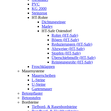
PVC
KG 2000
Steinzeug
HT-Rohre
Dichtungsringe
Marley
HT-Safe Ostendorf
Rohre (HT-Safe)
Bögen (HT-Safe)
Reduzierungen (HT-Safe)
Abzweige (HT-Safe)
Stopfen (HT-Safe)
Überschiebmuffe (HT-Safe)
Reinigungsrohr (HT-Safe)
Froschklappen
Mauersysteme
Mauerscheiben
L-Steine
U-Steine
Gartenmauer
Betonpflaster
Betonstufen
Bordsteine
Tiefbord- & Rasenbordsteine