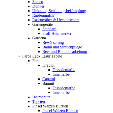
Samen
Dünger
Unkraut-, Schädlingsbekämpfung
Rindenmulch
Rasenmäher & Heckenschere
Gartengeräte
Standard
Profi-Heimwerker
Gardena
Bewässerung
Baum und Strauchpflege
Beet und Bodenbearbeitung
Farbe Lack Lasur Tapete
Farben
Krautol
Fassadenfarbe
Innenfarbe
Caparol
Baumit
Fassadenfarbe
Innenfarbe
Holzschutz
Tapeten
Pinsel Walzen Bürsten
Pinsel Walzen Bürsten