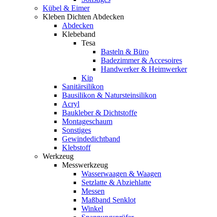
Kübel & Eimer
Kleben Dichten Abdecken
Abdecken
Klebeband
Tesa
Basteln & Büro
Badezimmer & Accesoires
Handwerker & Heimwerker
Kip
Sanitärsilikon
Bausilikon & Natursteinsilikon
Acryl
Baukleber & Dichtstoffe
Montageschaum
Sonstiges
Gewindedichtband
Klebstoff
Werkzeug
Messwerkzeug
Wasserwaagen & Waagen
Setzlatte & Abziehlatte
Messen
Maßband Senklot
Winkel