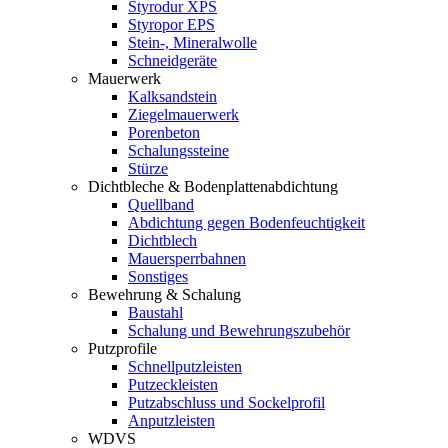
Styrodur XPS
Styropor EPS
Stein-, Mineralwolle
Schneidgeräte
Mauerwerk
Kalksandstein
Ziegelmauerwerk
Porenbeton
Schalungssteine
Stürze
Dichtbleche & Bodenplattenabdichtung
Quellband
Abdichtung gegen Bodenfeuchtigkeit
Dichtblech
Mauersperrbahnen
Sonstiges
Bewehrung & Schalung
Baustahl
Schalung und Bewehrungszubehör
Putzprofile
Schnellputzleisten
Putzeckleisten
Putzabschluss und Sockelprofil
Anputzleisten
WDVS