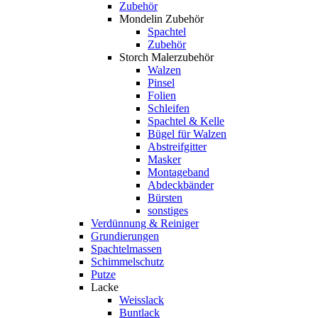
Zubehör
Mondelin Zubehör
Spachtel
Zubehör
Storch Malerzubehör
Walzen
Pinsel
Folien
Schleifen
Spachtel & Kelle
Bügel für Walzen
Abstreifgitter
Masker
Montageband
Abdeckbänder
Bürsten
sonstiges
Verdünnung & Reiniger
Grundierungen
Spachtelmassen
Schimmelschutz
Putze
Lacke
Weisslack
Buntlack