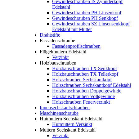
Gewindeschrauben IS Zylinderkopf
Edelstahl
Gewindeschrauben PH Linsenkopf
Gewindeschrauben PH Senkkopf
Gewindeschrauben SZ Linsensenkkopf
Edelstahl mit Mutter
Drahtstifte
Fassadenschraube
Fassadenprofilschrauben
Flügelmuttern Edelstahl
Verzinkt
Holzbauschrauben
Holzbauschrauben TX Senkkopf
Holzbauschrauben TX Tellerkopf
Holzschrauben Sechskantkopf
Holzschrauben Sechskantkopf Edelstahl
Holzbauschrauben Doppelgewinde
Holzbauschrauben Vollgewinde
Holzschrauben Feuerverzinkt
Innensechskantschrauben
Maschinenschraube
Hutmuttern Sechskant Edelstahl
Hutmuttern Verzinkt
Muttern Sechskant Edelstahl
Verzinkt