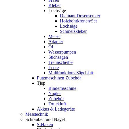
Fräser
Kleber
Lochsäge
Diamant Dosensenker
Holzbohrkronen/Set
Lochsäge
Schmelzkleber
Meisel
Adapter
Öl
Wasserpumpen
Stichsägen
Trennscheibe
Leere
Multifunktions Sägeblatt
Putzmaschinen Zubehör
Tjep
Bindemaschine
Nagler
Zubehör
Druckluft
Akkus & Ladegeräte
Messtechnik
Schrauben und Nägel
S-Haken