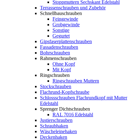
Stoppmuttern Sechskant Edelstahl
Terrassenschrauben und Zubehör
Schnellbauschrauben
Feingewinde
Grobgewinde
Sonstige
Gegurtet
Gipsfaserplattenschrauben
Fassadenschrauben
Bohrschrauben
Rahmenschrauben
Ohne Kopf
Mit Kopf
Ringschrauben
Ringschrauben Muttern
Stockschrauben
Flachrund-Kopfschraube
Schlossschrauben Flachrundkopf mit Mutter
Edelstahl
Sprenger Dichtschrauben
RAL 7016 Edelstahl
Justierschrauben
Schraubhaken
Wäscheleinehaken
Deckenhaken