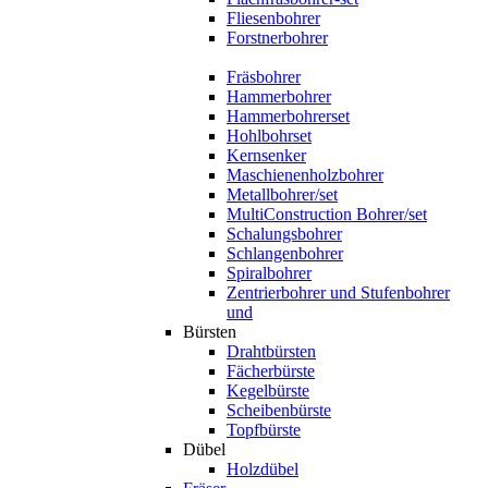
Fliesenbohrer
Forstnerbohrer
Fräsbohrer
Hammerbohrer
Hammerbohrerset
Hohlbohrset
Kernsenker
Maschienenholzbohrer
Metallbohrer/set
MultiConstruction Bohrer/set
Schalungsbohrer
Schlangenbohrer
Spiralbohrer
Zentrierbohrer und Stufenbohrer
und
Bürsten
Drahtbürsten
Fächerbürste
Kegelbürste
Scheibenbürste
Topfbürste
Dübel
Holzdübel