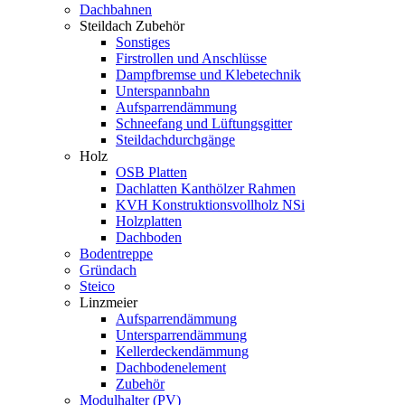
Dachbahnen
Steildach Zubehör
Sonstiges
Firstrollen und Anschlüsse
Dampfbremse und Klebetechnik
Unterspannbahn
Aufsparrendämmung
Schneefang und Lüftungsgitter
Steildachdurchgänge
Holz
OSB Platten
Dachlatten Kanthölzer Rahmen
KVH Konstruktionsvollholz NSi
Holzplatten
Dachboden
Bodentreppe
Gründach
Steico
Linzmeier
Aufsparrendämmung
Untersparrendämmung
Kellerdeckendämmung
Dachbodenelement
Zubehör
Modulhalter (PV)