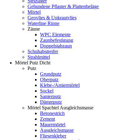
Stelzlager
Gebundene Pflaster & Plattenbeläge
Mörtel
Geovlies & Unkrautvlies
Waterline Rinne
Zäune
WPC Elemente
Zaunbefestigung
Doppelstabzaun
Schuhabstreifer
Strahlmittel
Mörtel Putz Dicht
Putz
Grundputz
Oberputz
Klebe-/Amiermörtel
Sockel
Sanierputz
Dämmputz
Mörtel Spachtel Ausgleichsmasse
Betonestrich
Zement
Mauermörtel
Ausgleichsmasse
Fliesenkleber