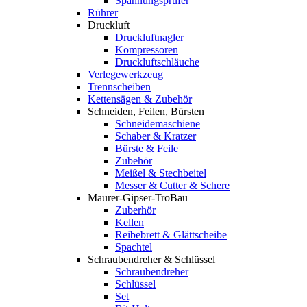
Spannungsprüfer
Rührer
Druckluft
Druckluftnagler
Kompressoren
Druckluftschläuche
Verlegewerkzeug
Trennscheiben
Kettensägen & Zubehör
Schneiden, Feilen, Bürsten
Schneidemaschiene
Schaber & Kratzer
Bürste & Feile
Zubehör
Meißel & Stechbeitel
Messer & Cutter & Schere
Maurer-Gipser-TroBau
Zuberhör
Kellen
Reibebrett & Glättscheibe
Spachtel
Schraubendreher & Schlüssel
Schraubendreher
Schlüssel
Set