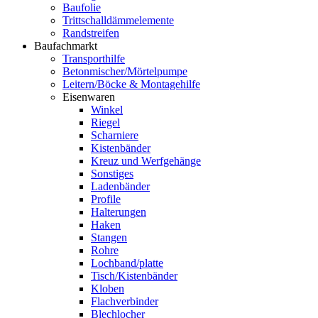
Baufolie
Trittschalldämmelemente
Randstreifen
Baufachmarkt
Transporthilfe
Betonmischer/Mörtelpumpe
Leitern/Böcke & Montagehilfe
Eisenwaren
Winkel
Riegel
Scharniere
Kistenbänder
Kreuz und Werfgehänge
Sonstiges
Ladenbänder
Profile
Halterungen
Haken
Stangen
Rohre
Lochband/platte
Tisch/Kistenbänder
Kloben
Flachverbinder
Blechlocher