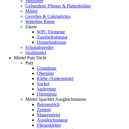
Stelzlager
Gebundene Pflaster & Plattenbeläge
Mörtel
Geovlies & Unkrautvlies
Waterline Rinne
Zäune
WPC Elemente
Zaunbefestigung
Doppelstabzaun
Schuhabstreifer
Strahlmittel
Mörtel Putz Dicht
Putz
Grundputz
Oberputz
Klebe-/Amiermörtel
Sockel
Sanierputz
Dämmputz
Mörtel Spachtel Ausgleichsmasse
Betonestrich
Zement
Mauermörtel
Ausgleichsmasse
Fliesenkleber