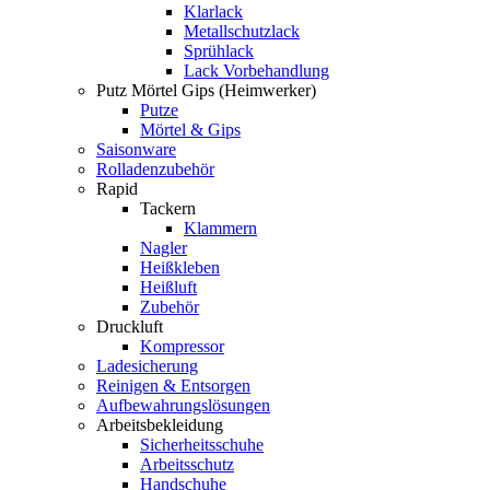
Klarlack
Metallschutzlack
Sprühlack
Lack Vorbehandlung
Putz Mörtel Gips (Heimwerker)
Putze
Mörtel & Gips
Saisonware
Rolladenzubehör
Rapid
Tackern
Klammern
Nagler
Heißkleben
Heißluft
Zubehör
Druckluft
Kompressor
Ladesicherung
Reinigen & Entsorgen
Aufbewahrungslösungen
Arbeitsbekleidung
Sicherheitsschuhe
Arbeitsschutz
Handschuhe