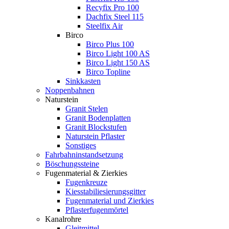
Recyfix Pro 100
Dachfix Steel 115
Steelfix Air
Birco
Birco Plus 100
Birco Light 100 AS
Birco Light 150 AS
Birco Topline
Sinkkasten
Noppenbahnen
Naturstein
Granit Stelen
Granit Bodenplatten
Granit Blockstufen
Naturstein Pflaster
Sonstiges
Fahrbahninstandsetzung
Böschungssteine
Fugenmaterial & Zierkies
Fugenkreuze
Kiesstabiliesierungsgitter
Fugenmaterial und Zierkies
Pflasterfugenmörtel
Kanalrohre
Gleitmittel