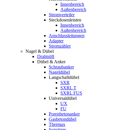
Innenbereich
Außenbereich
Stromverteiler
Steckdosenleisten
Innenbereich
Außenbereich
Anschlussleitungen
Adapter
Stromzähler
Nagel & Dübel
Drahtstift
Dübel & Anker
Schraubanker
Nageldübel
Langschaftdübel
SXR
SXRL T
SXRL FUS
Universaldübel
UX
FU
Porenbetonanker
Gasbetondübel
Thermax
Sonstiges