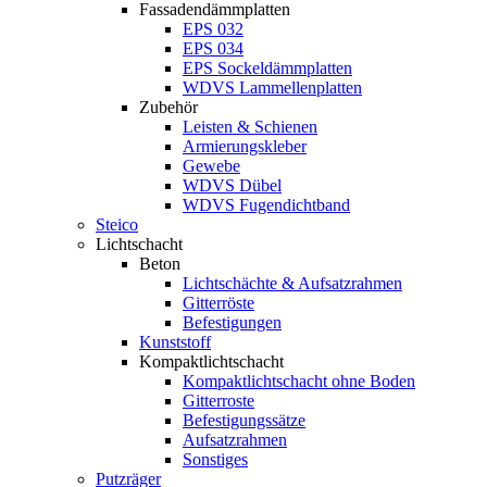
Fassadendämmplatten
EPS 032
EPS 034
EPS Sockeldämmplatten
WDVS Lammellenplatten
Zubehör
Leisten & Schienen
Armierungskleber
Gewebe
WDVS Dübel
WDVS Fugendichtband
Steico
Lichtschacht
Beton
Lichtschächte & Aufsatzrahmen
Gitterröste
Befestigungen
Kunststoff
Kompaktlichtschacht
Kompaktlichtschacht ohne Boden
Gitterroste
Befestigungssätze
Aufsatzrahmen
Sonstiges
Putzräger