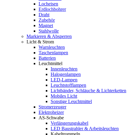
Locheisen
Erdlochbohrer
Draht
Zubehör
Magnet
Stahlwolle
Markieren & Absperren
Licht & Strom
Warnleuchten
Taschenlampen
Batterien
Leuchtmittel
Innenleuchten
Halogenlampen
LED-Lampen
Leuchtstofflampen
Lichtbänder, Schläuche & Lichterketten
Mobiles Licht
Sonstige Leuchtmittel
Stromerzeuger
Elektroheizer
AS-Schwabe
Verlängerungskabel
LED Baustrahler & Arbeitsleuchten
Kabeltrommeln