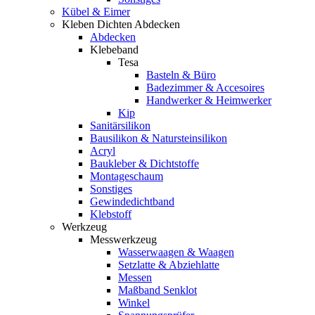
Kübel & Eimer
Kleben Dichten Abdecken
Abdecken
Klebeband
Tesa
Basteln & Büro
Badezimmer & Accesoires
Handwerker & Heimwerker
Kip
Sanitärsilikon
Bausilikon & Natursteinsilikon
Acryl
Baukleber & Dichtstoffe
Montageschaum
Sonstiges
Gewindedichtband
Klebstoff
Werkzeug
Messwerkzeug
Wasserwaagen & Waagen
Setzlatte & Abziehlatte
Messen
Maßband Senklot
Winkel