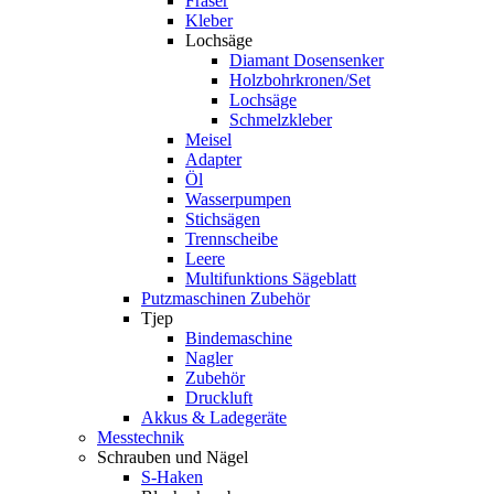
Fräser
Kleber
Lochsäge
Diamant Dosensenker
Holzbohrkronen/Set
Lochsäge
Schmelzkleber
Meisel
Adapter
Öl
Wasserpumpen
Stichsägen
Trennscheibe
Leere
Multifunktions Sägeblatt
Putzmaschinen Zubehör
Tjep
Bindemaschine
Nagler
Zubehör
Druckluft
Akkus & Ladegeräte
Messtechnik
Schrauben und Nägel
S-Haken