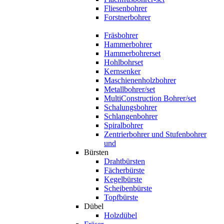
Fliesenbohrer
Forstnerbohrer
Fräsbohrer
Hammerbohrer
Hammerbohrerset
Hohlbohrset
Kernsenker
Maschienenholzbohrer
Metallbohrer/set
MultiConstruction Bohrer/set
Schalungsbohrer
Schlangenbohrer
Spiralbohrer
Zentrierbohrer und Stufenbohrer
und
Bürsten
Drahtbürsten
Fächerbürste
Kegelbürste
Scheibenbürste
Topfbürste
Dübel
Holzdübel