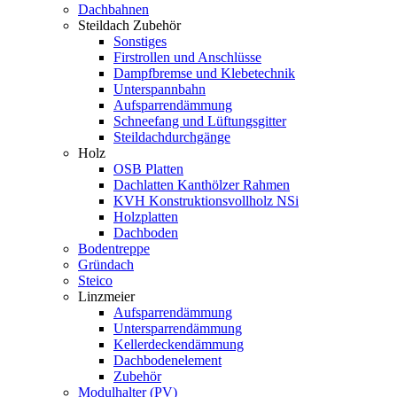
Dachbahnen
Steildach Zubehör
Sonstiges
Firstrollen und Anschlüsse
Dampfbremse und Klebetechnik
Unterspannbahn
Aufsparrendämmung
Schneefang und Lüftungsgitter
Steildachdurchgänge
Holz
OSB Platten
Dachlatten Kanthölzer Rahmen
KVH Konstruktionsvollholz NSi
Holzplatten
Dachboden
Bodentreppe
Gründach
Steico
Linzmeier
Aufsparrendämmung
Untersparrendämmung
Kellerdeckendämmung
Dachbodenelement
Zubehör
Modulhalter (PV)