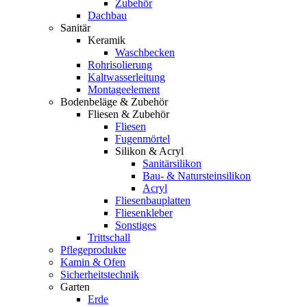
Zubehör
Dachbau
Sanitär
Keramik
Waschbecken
Rohrisolierung
Kaltwasserleitung
Montageelement
Bodenbeläge & Zubehör
Fliesen & Zubehör
Fliesen
Fugenmörtel
Silikon & Acryl
Sanitärsilikon
Bau- & Natursteinsilikon
Acryl
Fliesenbauplatten
Fliesenkleber
Sonstiges
Trittschall
Pflegeprodukte
Kamin & Ofen
Sicherheitstechnik
Garten
Erde