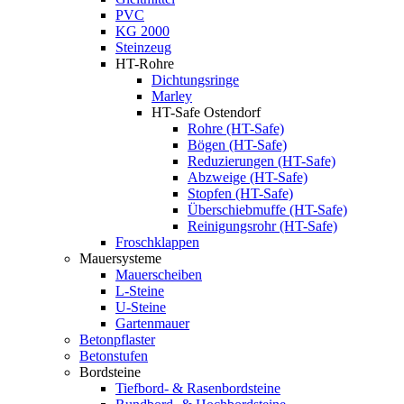
PVC
KG 2000
Steinzeug
HT-Rohre
Dichtungsringe
Marley
HT-Safe Ostendorf
Rohre (HT-Safe)
Bögen (HT-Safe)
Reduzierungen (HT-Safe)
Abzweige (HT-Safe)
Stopfen (HT-Safe)
Überschiebmuffe (HT-Safe)
Reinigungsrohr (HT-Safe)
Froschklappen
Mauersysteme
Mauerscheiben
L-Steine
U-Steine
Gartenmauer
Betonpflaster
Betonstufen
Bordsteine
Tiefbord- & Rasenbordsteine