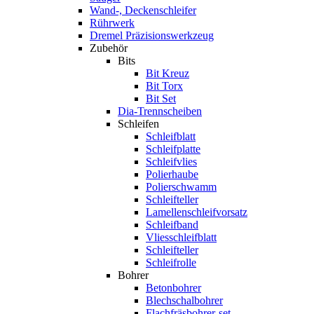
Wand-, Deckenschleifer
Rührwerk
Dremel Präzisionswerkzeug
Zubehör
Bits
Bit Kreuz
Bit Torx
Bit Set
Dia-Trennscheiben
Schleifen
Schleifblatt
Schleifplatte
Schleifvlies
Polierhaube
Polierschwamm
Schleifteller
Lamellenschleifvorsatz
Schleifband
Vliesschleifblatt
Schleifteller
Schleifrolle
Bohrer
Betonbohrer
Blechschalbohrer
Flachfräsbohrer-set