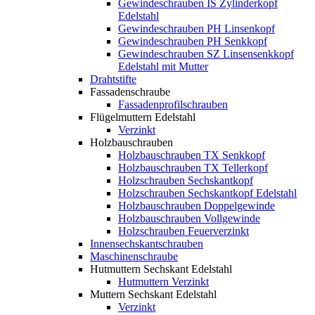
Gewindeschrauben IS Zylinderkopf
Edelstahl
Gewindeschrauben PH Linsenkopf
Gewindeschrauben PH Senkkopf
Gewindeschrauben SZ Linsensenkkopf
Edelstahl mit Mutter
Drahtstifte
Fassadenschraube
Fassadenprofilschrauben
Flügelmuttern Edelstahl
Verzinkt
Holzbauschrauben
Holzbauschrauben TX Senkkopf
Holzbauschrauben TX Tellerkopf
Holzschrauben Sechskantkopf
Holzschrauben Sechskantkopf Edelstahl
Holzbauschrauben Doppelgewinde
Holzbauschrauben Vollgewinde
Holzschrauben Feuerverzinkt
Innensechskantschrauben
Maschinenschraube
Hutmuttern Sechskant Edelstahl
Hutmuttern Verzinkt
Muttern Sechskant Edelstahl
Verzinkt