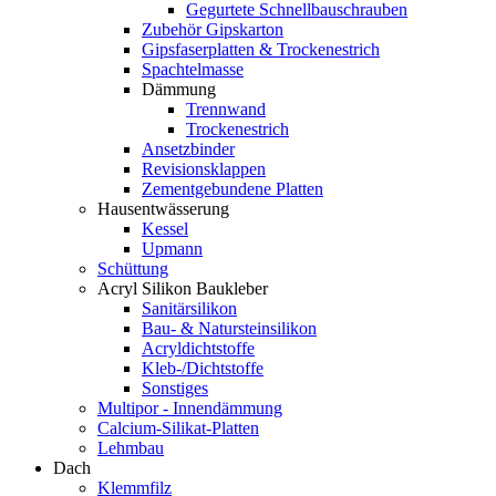
Gegurtete Schnellbauschrauben
Zubehör Gipskarton
Gipsfaserplatten & Trockenestrich
Spachtelmasse
Dämmung
Trennwand
Trockenestrich
Ansetzbinder
Revisionsklappen
Zementgebundene Platten
Hausentwässerung
Kessel
Upmann
Schüttung
Acryl Silikon Baukleber
Sanitärsilikon
Bau- & Natursteinsilikon
Acryldichtstoffe
Kleb-/Dichtstoffe
Sonstiges
Multipor - Innendämmung
Calcium-Silikat-Platten
Lehmbau
Dach
Klemmfilz