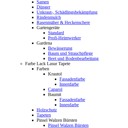
Samen
Dünger
Unkraut-, Schädlingsbekämpfung
Rindenmulch
Rasenmäher & Heckenschere
Gartengeräte
Standard
Profi-Heimwerker
Gardena
Bewässerung
Baum und Strauchpflege
Beet und Bodenbearbeitung
Farbe Lack Lasur Tapete
Farben
Krautol
Fassadenfarbe
Innenfarbe
Caparol
Baumit
Fassadenfarbe
Innenfarbe
Holzschutz
Tapeten
Pinsel Walzen Bürsten
Pinsel Walzen Bürsten