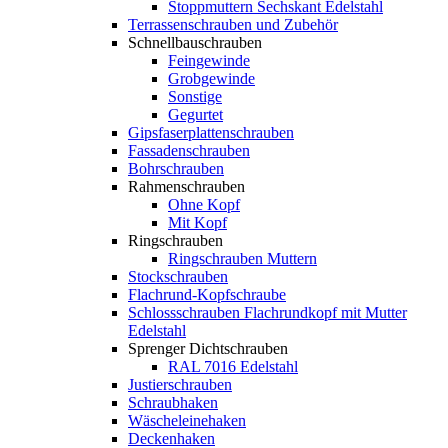
Stoppmuttern Sechskant Edelstahl
Terrassenschrauben und Zubehör
Schnellbauschrauben
Feingewinde
Grobgewinde
Sonstige
Gegurtet
Gipsfaserplattenschrauben
Fassadenschrauben
Bohrschrauben
Rahmenschrauben
Ohne Kopf
Mit Kopf
Ringschrauben
Ringschrauben Muttern
Stockschrauben
Flachrund-Kopfschraube
Schlossschrauben Flachrundkopf mit Mutter
Edelstahl
Sprenger Dichtschrauben
RAL 7016 Edelstahl
Justierschrauben
Schraubhaken
Wäscheleinehaken
Deckenhaken