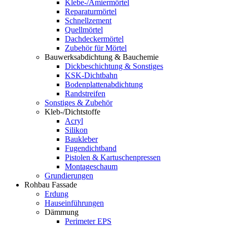
Klebe-/Amiermörtel
Reparaturmörtel
Schnellzement
Quellmörtel
Dachdeckermörtel
Zubehör für Mörtel
Bauwerksabdichtung & Bauchemie
Dickbeschichtung & Sonstiges
KSK-Dichtbahn
Bodenplattenabdichtung
Randstreifen
Sonstiges & Zubehör
Kleb-/Dichtstoffe
Acryl
Silikon
Baukleber
Fugendichtband
Pistolen & Kartuschenpressen
Montageschaum
Grundierungen
Rohbau Fassade
Erdung
Hauseinführungen
Dämmung
Perimeter EPS