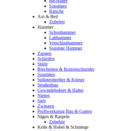
Bit-Halter
Sonstiges
Ratsche
Axt & Beil
Zubehör
Hammer
Schonhammer
Latthammer
Vorschlaghammer
Sonstige Hammer
Zangen
Schleifen
Stiele
Brecheisen & Bolzenschneider
Sonstiges
Splintenttreiber & Körner
Straßenbau
Gewindebohrer & Halter
Nieten
Sieb
Zwingen
Profiwerkzeug Bau & Garten
Sägen & Raspeln
Zubehör
Keile & Hobel & Schmiege