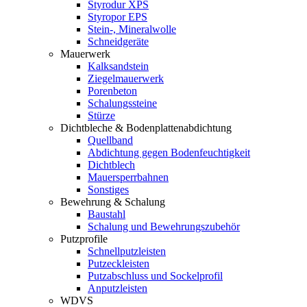
Styrodur XPS
Styropor EPS
Stein-, Mineralwolle
Schneidgeräte
Mauerwerk
Kalksandstein
Ziegelmauerwerk
Porenbeton
Schalungssteine
Stürze
Dichtbleche & Bodenplattenabdichtung
Quellband
Abdichtung gegen Bodenfeuchtigkeit
Dichtblech
Mauersperrbahnen
Sonstiges
Bewehrung & Schalung
Baustahl
Schalung und Bewehrungszubehör
Putzprofile
Schnellputzleisten
Putzeckleisten
Putzabschluss und Sockelprofil
Anputzleisten
WDVS