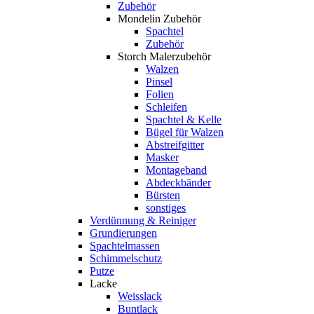
Zubehör
Mondelin Zubehör
Spachtel
Zubehör
Storch Malerzubehör
Walzen
Pinsel
Folien
Schleifen
Spachtel & Kelle
Bügel für Walzen
Abstreifgitter
Masker
Montageband
Abdeckbänder
Bürsten
sonstiges
Verdünnung & Reiniger
Grundierungen
Spachtelmassen
Schimmelschutz
Putze
Lacke
Weisslack
Buntlack