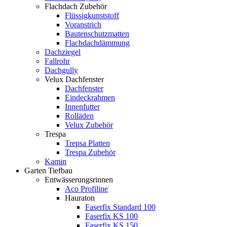
Flachdach Zubehör
Flüssigkunststoff
Voranstrich
Bautenschutzmatten
Flachdachdämmung
Dachziegel
Fallrohr
Dachgully
Velux Dachfenster
Dachfenster
Eindeckrahmen
Innenfutter
Rolläden
Velux Zubehör
Trespa
Trepsa Platten
Trespa Zubehör
Kamin
Garten Tiefbau
Entwässerungsrinnen
Aco Profiline
Hauraton
Faserfix Standard 100
Faserfix KS 100
Faserfix KS 150