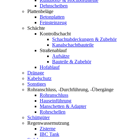
Rundbord- & Hochbordsteine
Dehnscheiben
Plattenbeläge
Betonplatten
Feinsteinzeug
Schächte
Kontrollschacht
Schachtabdeckungen & Zubehör
Kanalschachtbauteile
Straßenablauf
Aufsätze
Bauteile & Zubehör
Hofablauf
Dränage
Kabelschutz
Sonstiges
Rohranschluss, -Durchführung, -Übergänge
Rohranschluss
Hauseinführung
Manschetten & Adapter
Rohrschellen
Schüttgüter
Regenwassernutzung
Zisterne
IBC Tank