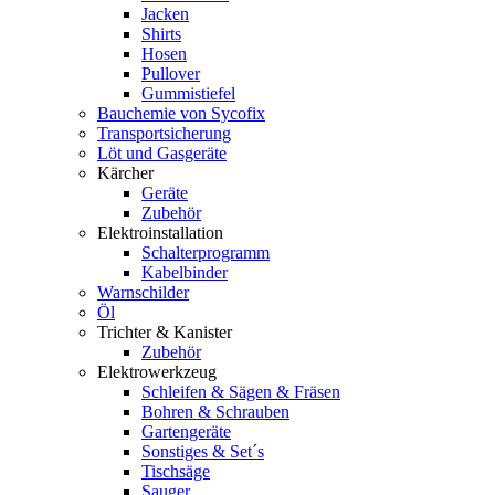
Jacken
Shirts
Hosen
Pullover
Gummistiefel
Bauchemie von Sycofix
Transportsicherung
Löt und Gasgeräte
Kärcher
Geräte
Zubehör
Elektroinstallation
Schalterprogramm
Kabelbinder
Warnschilder
Öl
Trichter & Kanister
Zubehör
Elektrowerkzeug
Schleifen & Sägen & Fräsen
Bohren & Schrauben
Gartengeräte
Sonstiges & Set´s
Tischsäge
Sauger