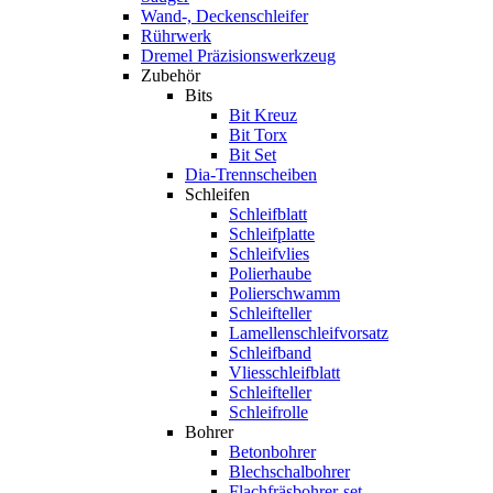
Wand-, Deckenschleifer
Rührwerk
Dremel Präzisionswerkzeug
Zubehör
Bits
Bit Kreuz
Bit Torx
Bit Set
Dia-Trennscheiben
Schleifen
Schleifblatt
Schleifplatte
Schleifvlies
Polierhaube
Polierschwamm
Schleifteller
Lamellenschleifvorsatz
Schleifband
Vliesschleifblatt
Schleifteller
Schleifrolle
Bohrer
Betonbohrer
Blechschalbohrer
Flachfräsbohrer-set