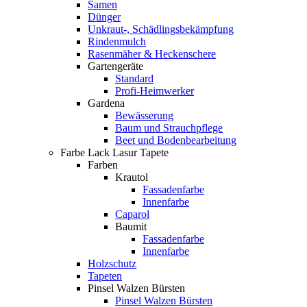
Samen
Dünger
Unkraut-, Schädlingsbekämpfung
Rindenmulch
Rasenmäher & Heckenschere
Gartengeräte
Standard
Profi-Heimwerker
Gardena
Bewässerung
Baum und Strauchpflege
Beet und Bodenbearbeitung
Farbe Lack Lasur Tapete
Farben
Krautol
Fassadenfarbe
Innenfarbe
Caparol
Baumit
Fassadenfarbe
Innenfarbe
Holzschutz
Tapeten
Pinsel Walzen Bürsten
Pinsel Walzen Bürsten