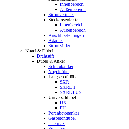
Innenbereich
Außenbereich
Stromverteiler
Steckdosenleisten
Innenbereich
Außenbereich
Anschlussleitungen
Adapter
Stromzähler
Nagel & Dübel
Drahtstift
Dübel & Anker
Schraubanker
Nageldübel
Langschaftdübel
SXR
SXRL T
SXRL FUS
Universaldübel
UX
FU
Porenbetonanker
Gasbetondübel
Thermax
Sonstiges