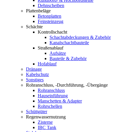
Rundbord- & Hochbordsteine
Dehnscheiben
Plattenbeläge
Betonplatten
Feinsteinzeug
Schächte
Kontrollschacht
Schachtabdeckungen & Zubehör
Kanalschachtbauteile
Straßenablauf
Aufsätze
Bauteile & Zubehör
Hofablauf
Dränage
Kabelschutz
Sonstiges
Rohranschluss, -Durchführung, -Übergänge
Rohranschluss
Hauseinführung
Manschetten & Adapter
Rohrschellen
Schüttgüter
Regenwassernutzung
Zisterne
IBC Tank