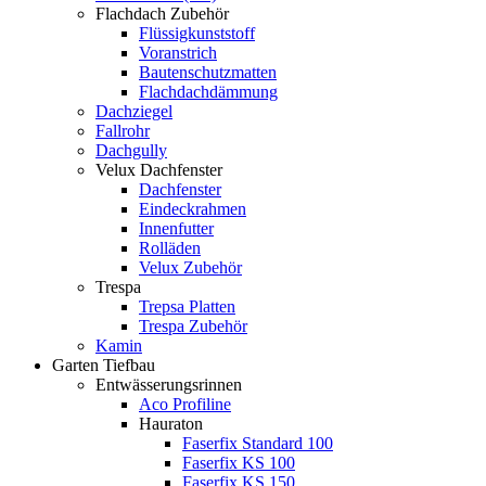
Flachdach Zubehör
Flüssigkunststoff
Voranstrich
Bautenschutzmatten
Flachdachdämmung
Dachziegel
Fallrohr
Dachgully
Velux Dachfenster
Dachfenster
Eindeckrahmen
Innenfutter
Rolläden
Velux Zubehör
Trespa
Trepsa Platten
Trespa Zubehör
Kamin
Garten Tiefbau
Entwässerungsrinnen
Aco Profiline
Hauraton
Faserfix Standard 100
Faserfix KS 100
Faserfix KS 150