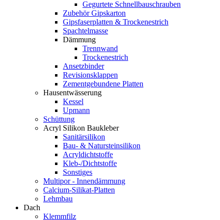
Gegurtete Schnellbauschrauben
Zubehör Gipskarton
Gipsfaserplatten & Trockenestrich
Spachtelmasse
Dämmung
Trennwand
Trockenestrich
Ansetzbinder
Revisionsklappen
Zementgebundene Platten
Hausentwässerung
Kessel
Upmann
Schüttung
Acryl Silikon Baukleber
Sanitärsilikon
Bau- & Natursteinsilikon
Acryldichtstoffe
Kleb-/Dichtstoffe
Sonstiges
Multipor - Innendämmung
Calcium-Silikat-Platten
Lehmbau
Dach
Klemmfilz