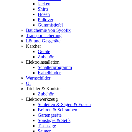
Jacken
Shirts
Hosen
Pullover
Gummistiefel
Bauchemie von Sycofix
Transportsicherung
Löt und Gasgeräte
Kärcher
Geräte
Zubehör
Elektroinstallation
Schalterprogramm
Kabelbinder
Warnschilder
Öl
Trichter & Kanister
Zubehör
Elektrowerkzeug
Schleifen & Sägen & Fräsen
Bohren & Schrauben
Gartengeräte
Sonstiges & Set´s
Tischsäge
Sauger