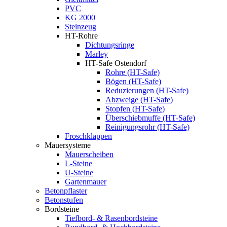
PVC
KG 2000
Steinzeug
HT-Rohre
Dichtungsringe
Marley
HT-Safe Ostendorf
Rohre (HT-Safe)
Bögen (HT-Safe)
Reduzierungen (HT-Safe)
Abzweige (HT-Safe)
Stopfen (HT-Safe)
Überschiebmuffe (HT-Safe)
Reinigungsrohr (HT-Safe)
Froschklappen
Mauersysteme
Mauerscheiben
L-Steine
U-Steine
Gartenmauer
Betonpflaster
Betonstufen
Bordsteine
Tiefbord- & Rasenbordsteine