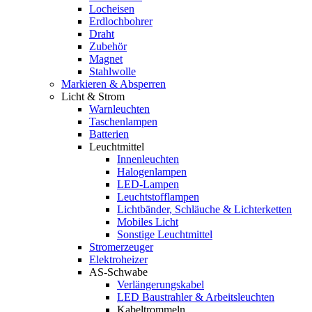
Locheisen
Erdlochbohrer
Draht
Zubehör
Magnet
Stahlwolle
Markieren & Absperren
Licht & Strom
Warnleuchten
Taschenlampen
Batterien
Leuchtmittel
Innenleuchten
Halogenlampen
LED-Lampen
Leuchtstofflampen
Lichtbänder, Schläuche & Lichterketten
Mobiles Licht
Sonstige Leuchtmittel
Stromerzeuger
Elektroheizer
AS-Schwabe
Verlängerungskabel
LED Baustrahler & Arbeitsleuchten
Kabeltrommeln