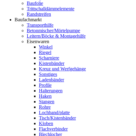
Baufolie
Trittschalldämmelemente
Randstreifen
Baufachmarkt
Transporthilfe
Betonmischer/Mörtelpumpe
Leitern/Böcke & Montagehilfe
Eisenwaren
Winkel
Riegel
Scharniere
Kistenbänder
Kreuz und Werfgehänge
Sonstiges
Ladenbänder
Profile
Halterungen
Haken
Stangen
Rohre
Lochband/platte
Tisch/Kistenbänder
Kloben
Flachverbinder
Blechlocher