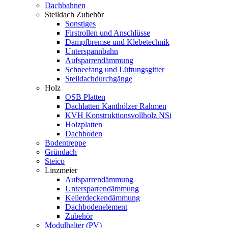
Dachbahnen
Steildach Zubehör
Sonstiges
Firstrollen und Anschlüsse
Dampfbremse und Klebetechnik
Unterspannbahn
Aufsparrendämmung
Schneefang und Lüftungsgitter
Steildachdurchgänge
Holz
OSB Platten
Dachlatten Kanthölzer Rahmen
KVH Konstruktionsvollholz NSi
Holzplatten
Dachboden
Bodentreppe
Gründach
Steico
Linzmeier
Aufsparrendämmung
Untersparrendämmung
Kellerdeckendämmung
Dachbodenelement
Zubehör
Modulhalter (PV)