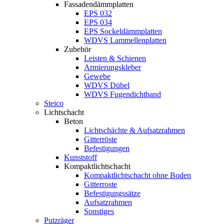
Fassadendämmplatten
EPS 032
EPS 034
EPS Sockeldämmplatten
WDVS Lammellenplatten
Zubehör
Leisten & Schienen
Armierungskleber
Gewebe
WDVS Dübel
WDVS Fugendichtband
Steico
Lichtschacht
Beton
Lichtschächte & Aufsatzrahmen
Gitterröste
Befestigungen
Kunststoff
Kompaktlichtschacht
Kompaktlichtschacht ohne Boden
Gitterroste
Befestigungssätze
Aufsatzrahmen
Sonstiges
Putzräger