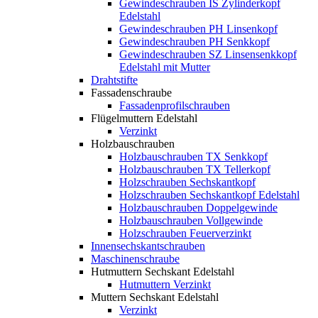
Gewindeschrauben IS Zylinderkopf
Edelstahl
Gewindeschrauben PH Linsenkopf
Gewindeschrauben PH Senkkopf
Gewindeschrauben SZ Linsensenkkopf
Edelstahl mit Mutter
Drahtstifte
Fassadenschraube
Fassadenprofilschrauben
Flügelmuttern Edelstahl
Verzinkt
Holzbauschrauben
Holzbauschrauben TX Senkkopf
Holzbauschrauben TX Tellerkopf
Holzschrauben Sechskantkopf
Holzschrauben Sechskantkopf Edelstahl
Holzbauschrauben Doppelgewinde
Holzbauschrauben Vollgewinde
Holzschrauben Feuerverzinkt
Innensechskantschrauben
Maschinenschraube
Hutmuttern Sechskant Edelstahl
Hutmuttern Verzinkt
Muttern Sechskant Edelstahl
Verzinkt