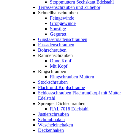
Stoppmuttern Sechskant Edelstahl
Terrassenschrauben und Zubehör
Schnellbauschrauben
Feingewinde
Grobgewinde
Sonstige
Gegurtet
Gipsfaserplattenschrauben
Fassadenschrauben
Bohrschrauben
Rahmenschrauben
Ohne Kopf
Mit Kopf
Ringschrauben
Ringschrauben Muttern
Stockschrauben
Flachrund-Kopfschraube
Schlossschrauben Flachrundkopf mit Mutter
Edelstahl
Sprenger Dichtschrauben
RAL 7016 Edelstahl
Justierschrauben
Schraubhaken
Wäscheleinehaken
Deckenhaken