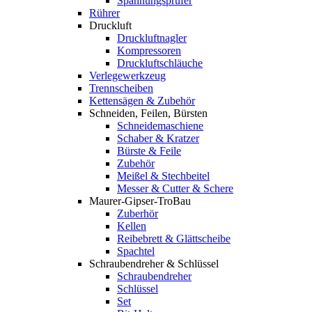
Spannungsprüfer
Rührer
Druckluft
Druckluftnagler
Kompressoren
Druckluftschläuche
Verlegewerkzeug
Trennscheiben
Kettensägen & Zubehör
Schneiden, Feilen, Bürsten
Schneidemaschiene
Schaber & Kratzer
Bürste & Feile
Zubehör
Meißel & Stechbeitel
Messer & Cutter & Schere
Maurer-Gipser-TroBau
Zuberhör
Kellen
Reibebrett & Glättscheibe
Spachtel
Schraubendreher & Schlüssel
Schraubendreher
Schlüssel
Set