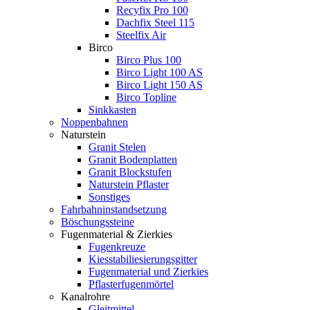
Recyfix Pro 100
Dachfix Steel 115
Steelfix Air
Birco
Birco Plus 100
Birco Light 100 AS
Birco Light 150 AS
Birco Topline
Sinkkasten
Noppenbahnen
Naturstein
Granit Stelen
Granit Bodenplatten
Granit Blockstufen
Naturstein Pflaster
Sonstiges
Fahrbahninstandsetzung
Böschungssteine
Fugenmaterial & Zierkies
Fugenkreuze
Kiesstabiliesierungsgitter
Fugenmaterial und Zierkies
Pflasterfugenmörtel
Kanalrohre
Gleitmittel