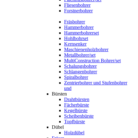
Fliesenbohrer
Forstnerbohrer
Fräsbohrer
Hammerbohrer
Hammerbohrerset
Hohlbohrset
Kernsenker
Maschienenholzbohrer
Metallbohrer/set
MultiConstruction Bohrer/set
Schalungsbohrer
Schlangenbohrer
Spiralbohrer
Zentrierbohrer und Stufenbohrer
und
Bürsten
Drahtbürsten
Fächerbürste
Kegelbürste
Scheibenbürste
Topfbürste
Dübel
Holzdübel