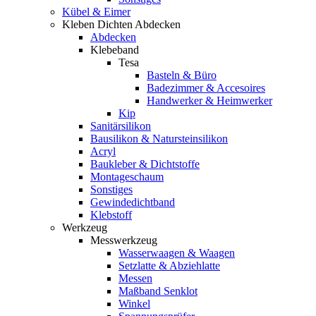
Kübel & Eimer
Kleben Dichten Abdecken
Abdecken
Klebeband
Tesa
Basteln & Büro
Badezimmer & Accesoires
Handwerker & Heimwerker
Kip
Sanitärsilikon
Bausilikon & Natursteinsilikon
Acryl
Baukleber & Dichtstoffe
Montageschaum
Sonstiges
Gewindedichtband
Klebstoff
Werkzeug
Messwerkzeug
Wasserwaagen & Waagen
Setzlatte & Abziehlatte
Messen
Maßband Senklot
Winkel