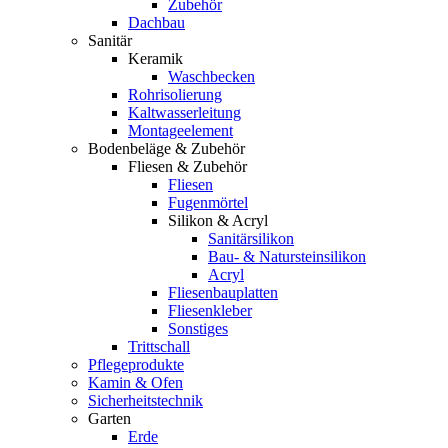
Zubehör
Dachbau
Sanitär
Keramik
Waschbecken
Rohrisolierung
Kaltwasserleitung
Montageelement
Bodenbeläge & Zubehör
Fliesen & Zubehör
Fliesen
Fugenmörtel
Silikon & Acryl
Sanitärsilikon
Bau- & Natursteinsilikon
Acryl
Fliesenbauplatten
Fliesenkleber
Sonstiges
Trittschall
Pflegeprodukte
Kamin & Ofen
Sicherheitstechnik
Garten
Erde