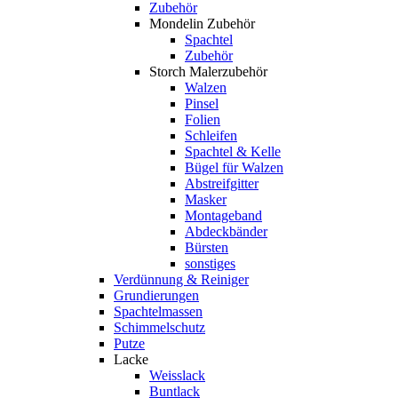
Zubehör
Mondelin Zubehör
Spachtel
Zubehör
Storch Malerzubehör
Walzen
Pinsel
Folien
Schleifen
Spachtel & Kelle
Bügel für Walzen
Abstreifgitter
Masker
Montageband
Abdeckbänder
Bürsten
sonstiges
Verdünnung & Reiniger
Grundierungen
Spachtelmassen
Schimmelschutz
Putze
Lacke
Weisslack
Buntlack