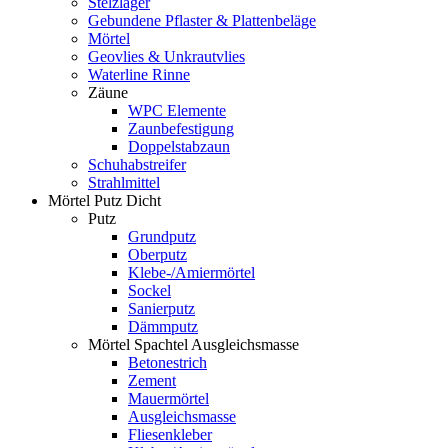
Stelzlager
Gebundene Pflaster & Plattenbeläge
Mörtel
Geovlies & Unkrautvlies
Waterline Rinne
Zäune
WPC Elemente
Zaunbefestigung
Doppelstabzaun
Schuhabstreifer
Strahlmittel
Mörtel Putz Dicht
Putz
Grundputz
Oberputz
Klebe-/Amiermörtel
Sockel
Sanierputz
Dämmputz
Mörtel Spachtel Ausgleichsmasse
Betonestrich
Zement
Mauermörtel
Ausgleichsmasse
Fliesenkleber