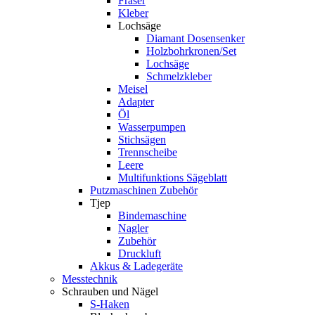
Fräser
Kleber
Lochsäge
Diamant Dosensenker
Holzbohrkronen/Set
Lochsäge
Schmelzkleber
Meisel
Adapter
Öl
Wasserpumpen
Stichsägen
Trennscheibe
Leere
Multifunktions Sägeblatt
Putzmaschinen Zubehör
Tjep
Bindemaschine
Nagler
Zubehör
Druckluft
Akkus & Ladegeräte
Messtechnik
Schrauben und Nägel
S-Haken