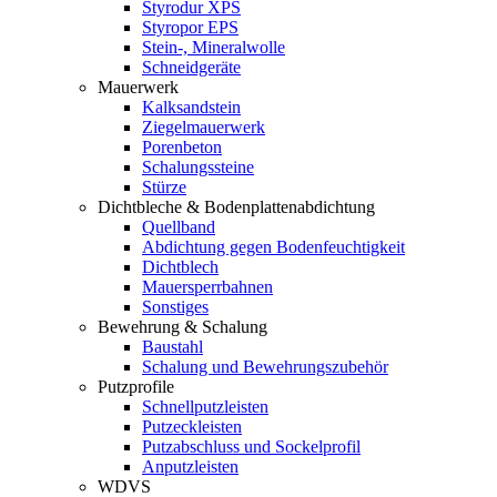
Styrodur XPS
Styropor EPS
Stein-, Mineralwolle
Schneidgeräte
Mauerwerk
Kalksandstein
Ziegelmauerwerk
Porenbeton
Schalungssteine
Stürze
Dichtbleche & Bodenplattenabdichtung
Quellband
Abdichtung gegen Bodenfeuchtigkeit
Dichtblech
Mauersperrbahnen
Sonstiges
Bewehrung & Schalung
Baustahl
Schalung und Bewehrungszubehör
Putzprofile
Schnellputzleisten
Putzeckleisten
Putzabschluss und Sockelprofil
Anputzleisten
WDVS