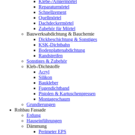
Klebe-/Amiermörtel
Reparaturmörtel
Schnellzement
Quellmörtel
Dachdeckermörtel
Zubehör für Mörtel
Bauwerksabdichtung & Bauchemie
Dickbeschichtung & Sonstiges
KSK-Dichtbahn
Bodenplattenabdichtung
Randstreifen
Sonstiges & Zubehör
Kleb-/Dichtstoffe
Acryl
Silikon
Baukleber
Fugendichtband
Pistolen & Kartuschenpressen
Montageschaum
Grundierungen
Rohbau Fassade
Erdung
Hauseinführungen
Dämmung
Perimeter EPS