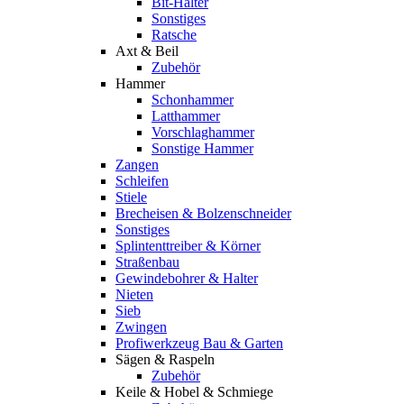
Bit-Halter
Sonstiges
Ratsche
Axt & Beil
Zubehör
Hammer
Schonhammer
Latthammer
Vorschlaghammer
Sonstige Hammer
Zangen
Schleifen
Stiele
Brecheisen & Bolzenschneider
Sonstiges
Splintenttreiber & Körner
Straßenbau
Gewindebohrer & Halter
Nieten
Sieb
Zwingen
Profiwerkzeug Bau & Garten
Sägen & Raspeln
Zubehör
Keile & Hobel & Schmiege