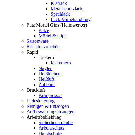
Klarlack
Metallschutzlack
Sprühlack
Lack Vorbehandlung
Putz Mörtel Gips (Heimwerker)
Putze
Mörtel & Gips
Saisonware
Rolladenzubehör
Rapid
Tackern
Klammern
Nagler
Heißkleben
Heißluft
Zubehör
Druckluft
Kompressor
Ladesicherung
Reinigen & Entsorgen
Aufbewahrungslösungen
Arbeitsbekleidung
Sicherheitsschuhe
Arbeitsschutz
Handschuhe