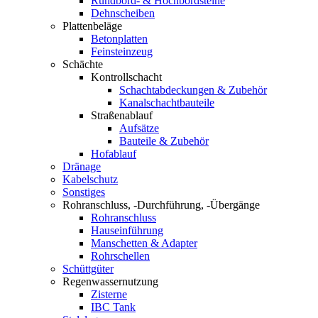
Rundbord- & Hochbordsteine
Dehnscheiben
Plattenbeläge
Betonplatten
Feinsteinzeug
Schächte
Kontrollschacht
Schachtabdeckungen & Zubehör
Kanalschachtbauteile
Straßenablauf
Aufsätze
Bauteile & Zubehör
Hofablauf
Dränage
Kabelschutz
Sonstiges
Rohranschluss, -Durchführung, -Übergänge
Rohranschluss
Hauseinführung
Manschetten & Adapter
Rohrschellen
Schüttgüter
Regenwassernutzung
Zisterne
IBC Tank