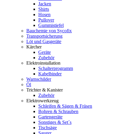
Jacken
Shirts
Hosen
Pullover
Gummistiefel
Bauchemie von Sycofix
Transportsicherung
Löt und Gasgeräte
Kärcher
Geräte
Zubehör
Elektroinstallation
Schalterprogramm
Kabelbinder
Warnschilder
Öl
Trichter & Kanister
Zubehör
Elektrowerkzeug
Schleifen & Sägen & Fräsen
Bohren & Schrauben
Gartengeräte
Sonstiges & Set´s
Tischsäge
Sauger