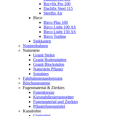
Recyfix Pro 100
Dachfix Steel 115
Steelfix Air
Birco
Birco Plus 100
Birco Light 100 AS
Birco Light 150 AS
Birco Topline
Sinkkasten
Noppenbahnen
Naturstein
Granit Stelen
Granit Bodenplatten
Granit Blockstufen
Naturstein Pflaster
Sonstiges
Fahrbahninstandsetzung
Böschungssteine
Fugenmaterial & Zierkies
Fugenkreuze
Kiesstabiliesierungsgitter
Fugenmaterial und Zierkies
Pflasterfugenmörtel
Kanalrohre
Gleitmittel