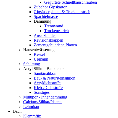
Gegurtete Schnellbauschrauben
Zubehör Gipskarton
Gipsfaserplatten & Trockenestrich
Spachtelmasse
Dämmung
Trennwand
Trockenestrich
Ansetzbinder
Revisionsklappen
Zementgebundene Platten
Hausentwässerung
Kessel
Upmann
Schüttung
Acryl Silikon Baukleber
Sanitärsilikon
Bau- & Natursteinsilikon
Acryldichtstoffe
Kleb-/Dichtstoffe
Sonstiges
Multipor - Innendämmung
Calcium-Silikat-Platten
Lehmbau
Dach
Klemmfilz