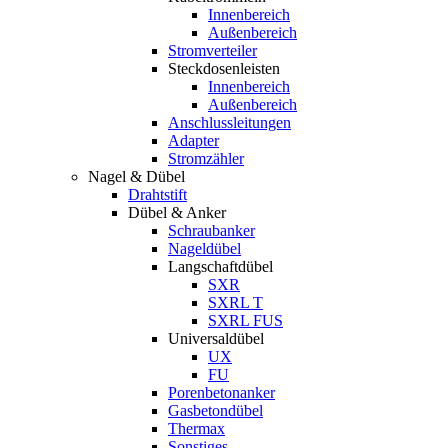
Innenbereich
Außenbereich
Stromverteiler
Steckdosenleisten
Innenbereich
Außenbereich
Anschlussleitungen
Adapter
Stromzähler
Nagel & Dübel
Drahtstift
Dübel & Anker
Schraubanker
Nageldübel
Langschaftdübel
SXR
SXRL T
SXRL FUS
Universaldübel
UX
FU
Porenbetonanker
Gasbetondübel
Thermax
Sonstiges