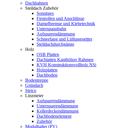
Dachbahnen
Steildach Zubehör
Sonstiges
Firstrollen und Anschlüsse
Dampfbremse und Klebetechnik
Unterspannbahn
Aufsparrendämmung
Schneefang und Lüftungsgitter
Steildachdurchgänge
Holz
OSB Platten
Dachlatten Kanthölzer Rahmen
KVH Konstruktionsvollholz NSi
Holzplatten
Dachboden
Bodentreppe
Gründach
Steico
Linzmeier
Aufsparrendämmung
Untersparrendämmung
Kellerdeckendämmung
Dachbodenelement
Zubehör
Modulhalter (PV)