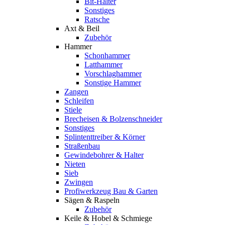
Bit-Halter
Sonstiges
Ratsche
Axt & Beil
Zubehör
Hammer
Schonhammer
Latthammer
Vorschlaghammer
Sonstige Hammer
Zangen
Schleifen
Stiele
Brecheisen & Bolzenschneider
Sonstiges
Splintenttreiber & Körner
Straßenbau
Gewindebohrer & Halter
Nieten
Sieb
Zwingen
Profiwerkzeug Bau & Garten
Sägen & Raspeln
Zubehör
Keile & Hobel & Schmiege