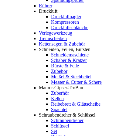
Spannungsprüfer
Rührer
Druckluft
Druckluftnagler
Kompressoren
Druckluftschläuche
Verlegewerkzeug
Trennscheiben
Kettensägen & Zubehör
Schneiden, Feilen, Bürsten
Schneidemaschiene
Schaber & Kratzer
Bürste & Feile
Zubehör
Meißel & Stechbeitel
Messer & Cutter & Schere
Maurer-Gipser-TroBau
Zuberhör
Kellen
Reibebrett & Glättscheibe
Spachtel
Schraubendreher & Schlüssel
Schraubendreher
Schlüssel
Set