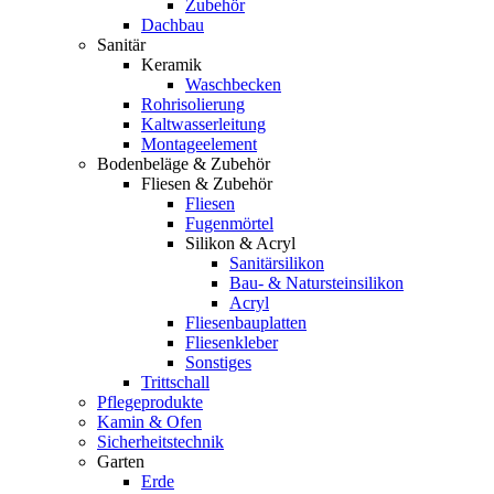
Zubehör
Dachbau
Sanitär
Keramik
Waschbecken
Rohrisolierung
Kaltwasserleitung
Montageelement
Bodenbeläge & Zubehör
Fliesen & Zubehör
Fliesen
Fugenmörtel
Silikon & Acryl
Sanitärsilikon
Bau- & Natursteinsilikon
Acryl
Fliesenbauplatten
Fliesenkleber
Sonstiges
Trittschall
Pflegeprodukte
Kamin & Ofen
Sicherheitstechnik
Garten
Erde