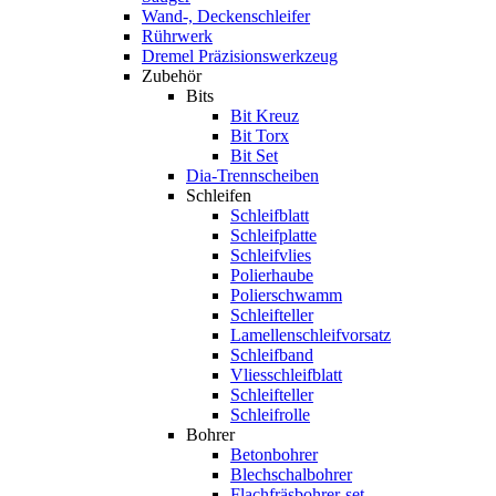
Wand-, Deckenschleifer
Rührwerk
Dremel Präzisionswerkzeug
Zubehör
Bits
Bit Kreuz
Bit Torx
Bit Set
Dia-Trennscheiben
Schleifen
Schleifblatt
Schleifplatte
Schleifvlies
Polierhaube
Polierschwamm
Schleifteller
Lamellenschleifvorsatz
Schleifband
Vliesschleifblatt
Schleifteller
Schleifrolle
Bohrer
Betonbohrer
Blechschalbohrer
Flachfräsbohrer-set