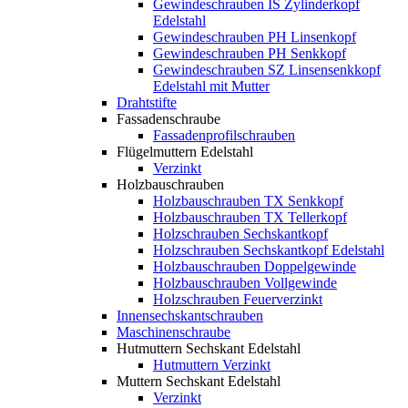
Gewindeschrauben IS Zylinderkopf
Edelstahl
Gewindeschrauben PH Linsenkopf
Gewindeschrauben PH Senkkopf
Gewindeschrauben SZ Linsensenkkopf
Edelstahl mit Mutter
Drahtstifte
Fassadenschraube
Fassadenprofilschrauben
Flügelmuttern Edelstahl
Verzinkt
Holzbauschrauben
Holzbauschrauben TX Senkkopf
Holzbauschrauben TX Tellerkopf
Holzschrauben Sechskantkopf
Holzschrauben Sechskantkopf Edelstahl
Holzbauschrauben Doppelgewinde
Holzbauschrauben Vollgewinde
Holzschrauben Feuerverzinkt
Innensechskantschrauben
Maschinenschraube
Hutmuttern Sechskant Edelstahl
Hutmuttern Verzinkt
Muttern Sechskant Edelstahl
Verzinkt