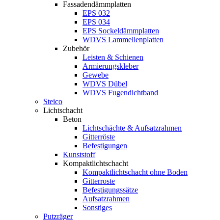
Fassadendämmplatten
EPS 032
EPS 034
EPS Sockeldämmplatten
WDVS Lammellenplatten
Zubehör
Leisten & Schienen
Armierungskleber
Gewebe
WDVS Dübel
WDVS Fugendichtband
Steico
Lichtschacht
Beton
Lichtschächte & Aufsatzrahmen
Gitterröste
Befestigungen
Kunststoff
Kompaktlichtschacht
Kompaktlichtschacht ohne Boden
Gitterroste
Befestigungssätze
Aufsatzrahmen
Sonstiges
Putzräger