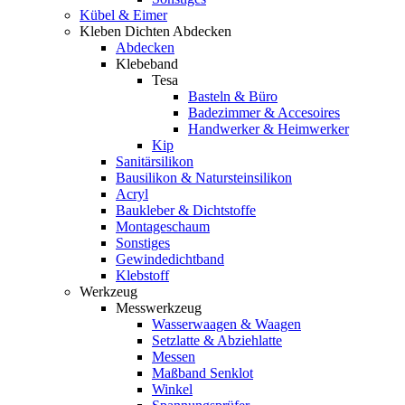
Kübel & Eimer
Kleben Dichten Abdecken
Abdecken
Klebeband
Tesa
Basteln & Büro
Badezimmer & Accesoires
Handwerker & Heimwerker
Kip
Sanitärsilikon
Bausilikon & Natursteinsilikon
Acryl
Baukleber & Dichtstoffe
Montageschaum
Sonstiges
Gewindedichtband
Klebstoff
Werkzeug
Messwerkzeug
Wasserwaagen & Waagen
Setzlatte & Abziehlatte
Messen
Maßband Senklot
Winkel