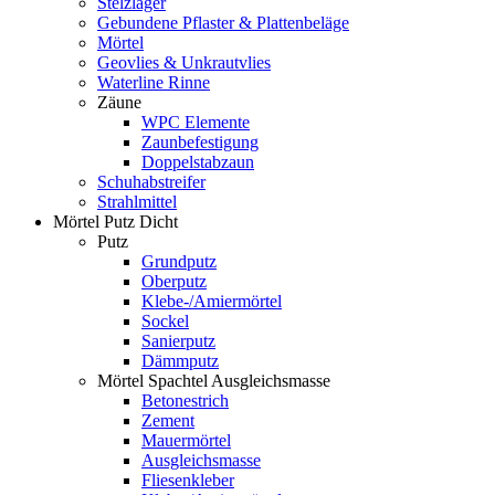
Stelzlager
Gebundene Pflaster & Plattenbeläge
Mörtel
Geovlies & Unkrautvlies
Waterline Rinne
Zäune
WPC Elemente
Zaunbefestigung
Doppelstabzaun
Schuhabstreifer
Strahlmittel
Mörtel Putz Dicht
Putz
Grundputz
Oberputz
Klebe-/Amiermörtel
Sockel
Sanierputz
Dämmputz
Mörtel Spachtel Ausgleichsmasse
Betonestrich
Zement
Mauermörtel
Ausgleichsmasse
Fliesenkleber