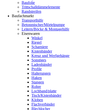
Baufolie
Trittschalldämmelemente
Randstreifen
Baufachmarkt
Transporthilfe
Betonmischer/Mörtelpumpe
Leitern/Böcke & Montagehilfe
Eisenwaren
Winkel
Riegel
Scharniere
Kistenbänder
Kreuz und Werfgehänge
Sonstiges
Ladenbänder
Profile
Halterungen
Haken
Stangen
Rohre
Lochband/platte
Tisch/Kistenbänder
Kloben
Flachverbinder
Blechlocher