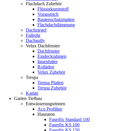
Flachdach Zubehör
Flüssigkunststoff
Voranstrich
Bautenschutzmatten
Flachdachdämmung
Dachziegel
Fallrohr
Dachgully
Velux Dachfenster
Dachfenster
Eindeckrahmen
Innenfutter
Rolläden
Velux Zubehör
Trespa
Trepsa Platten
Trespa Zubehör
Kamin
Garten Tiefbau
Entwässerungsrinnen
Aco Profiline
Hauraton
Faserfix Standard 100
Faserfix KS 100
Faserfix KS 150