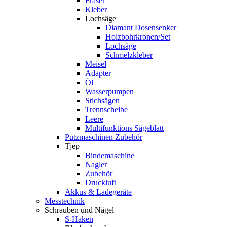
Fräser
Kleber
Lochsäge
Diamant Dosensenker
Holzbohrkronen/Set
Lochsäge
Schmelzkleber
Meisel
Adapter
Öl
Wasserpumpen
Stichsägen
Trennscheibe
Leere
Multifunktions Sägeblatt
Putzmaschinen Zubehör
Tjep
Bindemaschine
Nagler
Zubehör
Druckluft
Akkus & Ladegeräte
Messtechnik
Schrauben und Nägel
S-Haken