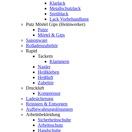
Klarlack
Metallschutzlack
Sprühlack
Lack Vorbehandlung
Putz Mörtel Gips (Heimwerker)
Putze
Mörtel & Gips
Saisonware
Rolladenzubehör
Rapid
Tackern
Klammern
Nagler
Heißkleben
Heißluft
Zubehör
Druckluft
Kompressor
Ladesicherung
Reinigen & Entsorgen
Aufbewahrungslösungen
Arbeitsbekleidung
Sicherheitsschuhe
Arbeitsschutz
Handschuhe