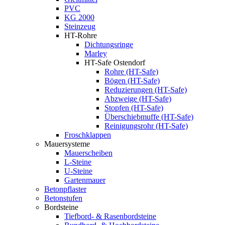
PVC
KG 2000
Steinzeug
HT-Rohre
Dichtungsringe
Marley
HT-Safe Ostendorf
Rohre (HT-Safe)
Bögen (HT-Safe)
Reduzierungen (HT-Safe)
Abzweige (HT-Safe)
Stopfen (HT-Safe)
Überschiebmuffe (HT-Safe)
Reinigungsrohr (HT-Safe)
Froschklappen
Mauersysteme
Mauerscheiben
L-Steine
U-Steine
Gartenmauer
Betonpflaster
Betonstufen
Bordsteine
Tiefbord- & Rasenbordsteine