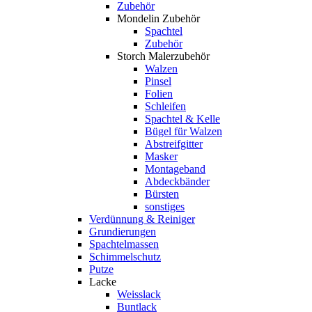
Zubehör
Mondelin Zubehör
Spachtel
Zubehör
Storch Malerzubehör
Walzen
Pinsel
Folien
Schleifen
Spachtel & Kelle
Bügel für Walzen
Abstreifgitter
Masker
Montageband
Abdeckbänder
Bürsten
sonstiges
Verdünnung & Reiniger
Grundierungen
Spachtelmassen
Schimmelschutz
Putze
Lacke
Weisslack
Buntlack