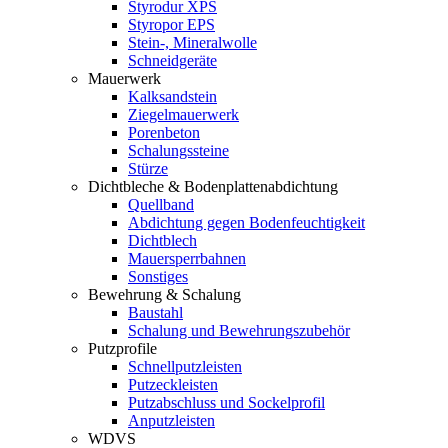
Styrodur XPS
Styropor EPS
Stein-, Mineralwolle
Schneidgeräte
Mauerwerk
Kalksandstein
Ziegelmauerwerk
Porenbeton
Schalungssteine
Stürze
Dichtbleche & Bodenplattenabdichtung
Quellband
Abdichtung gegen Bodenfeuchtigkeit
Dichtblech
Mauersperrbahnen
Sonstiges
Bewehrung & Schalung
Baustahl
Schalung und Bewehrungszubehör
Putzprofile
Schnellputzleisten
Putzeckleisten
Putzabschluss und Sockelprofil
Anputzleisten
WDVS