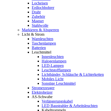
Locheisen
Erdlochbohrer
Draht
Zubehör
Magnet
Stahlwolle
Markieren & Absperren
Licht & Strom
Warnleuchten
Taschenlampen
Batterien
Leuchtmittel
Innenleuchten
Halogenlampen
LED-Lampen
Leuchtstofflampen
Lichtbänder, Schläuche & Lichterketten
Mobiles Licht
Sonstige Leuchtmittel
Stromerzeuger
Elektroheizer
AS-Schwabe
Verlängerungskabel
LED Baustrahler & Arbeitsleuchten
Kabeltrommeln