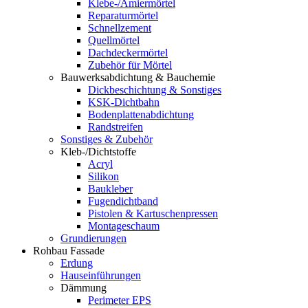
Klebe-/Amiermörtel
Reparaturmörtel
Schnellzement
Quellmörtel
Dachdeckermörtel
Zubehör für Mörtel
Bauwerksabdichtung & Bauchemie
Dickbeschichtung & Sonstiges
KSK-Dichtbahn
Bodenplattenabdichtung
Randstreifen
Sonstiges & Zubehör
Kleb-/Dichtstoffe
Acryl
Silikon
Baukleber
Fugendichtband
Pistolen & Kartuschenpressen
Montageschaum
Grundierungen
Rohbau Fassade
Erdung
Hauseinführungen
Dämmung
Perimeter EPS