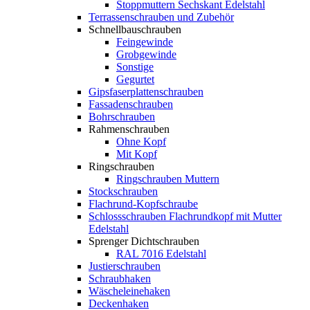
Stoppmuttern Sechskant Edelstahl
Terrassenschrauben und Zubehör
Schnellbauschrauben
Feingewinde
Grobgewinde
Sonstige
Gegurtet
Gipsfaserplattenschrauben
Fassadenschrauben
Bohrschrauben
Rahmenschrauben
Ohne Kopf
Mit Kopf
Ringschrauben
Ringschrauben Muttern
Stockschrauben
Flachrund-Kopfschraube
Schlossschrauben Flachrundkopf mit Mutter
Edelstahl
Sprenger Dichtschrauben
RAL 7016 Edelstahl
Justierschrauben
Schraubhaken
Wäscheleinehaken
Deckenhaken