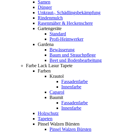
Samen
Dünger
Unkraut-, Schädlingsbekämpfung
Rindenmulch
Rasenmäher & Heckenschere
Gartengeräte
Standard
Profi-Heimwerker
Gardena
Bewässerung
Baum und Strauchpflege
Beet und Bodenbearbeitung
Farbe Lack Lasur Tapete
Farben
Krautol
Fassadenfarbe
Innenfarbe
Caparol
Baumit
Fassadenfarbe
Innenfarbe
Holzschutz
Tapeten
Pinsel Walzen Bürsten
Pinsel Walzen Bürsten