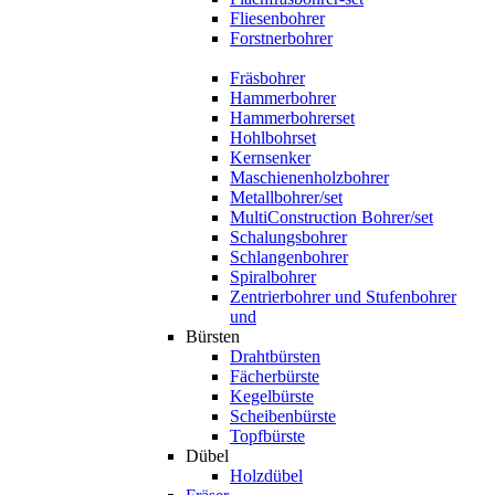
Fliesenbohrer
Forstnerbohrer
Fräsbohrer
Hammerbohrer
Hammerbohrerset
Hohlbohrset
Kernsenker
Maschienenholzbohrer
Metallbohrer/set
MultiConstruction Bohrer/set
Schalungsbohrer
Schlangenbohrer
Spiralbohrer
Zentrierbohrer und Stufenbohrer
und
Bürsten
Drahtbürsten
Fächerbürste
Kegelbürste
Scheibenbürste
Topfbürste
Dübel
Holzdübel