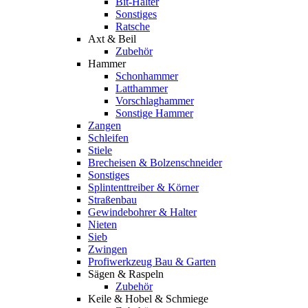
Bit-Halter
Sonstiges
Ratsche
Axt & Beil
Zubehör
Hammer
Schonhammer
Latthammer
Vorschlaghammer
Sonstige Hammer
Zangen
Schleifen
Stiele
Brecheisen & Bolzenschneider
Sonstiges
Splintenttreiber & Körner
Straßenbau
Gewindebohrer & Halter
Nieten
Sieb
Zwingen
Profiwerkzeug Bau & Garten
Sägen & Raspeln
Zubehör
Keile & Hobel & Schmiege