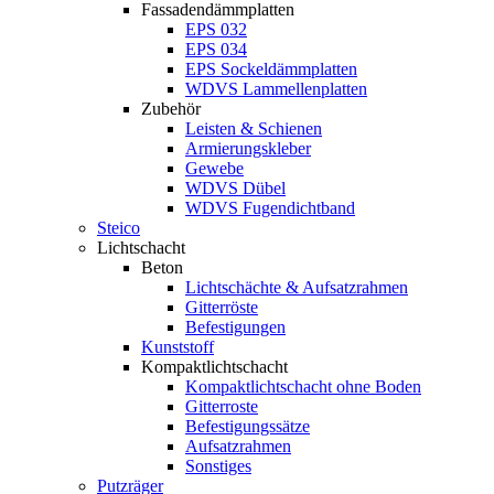
Fassadendämmplatten
EPS 032
EPS 034
EPS Sockeldämmplatten
WDVS Lammellenplatten
Zubehör
Leisten & Schienen
Armierungskleber
Gewebe
WDVS Dübel
WDVS Fugendichtband
Steico
Lichtschacht
Beton
Lichtschächte & Aufsatzrahmen
Gitterröste
Befestigungen
Kunststoff
Kompaktlichtschacht
Kompaktlichtschacht ohne Boden
Gitterroste
Befestigungssätze
Aufsatzrahmen
Sonstiges
Putzräger