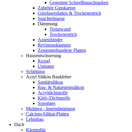
Gegurtete Schnellbauschrauben
Zubehör Gipskarton
Gipsfaserplatten & Trockenestrich
Spachtelmasse
Dämmung
Trennwand
Trockenestrich
Ansetzbinder
Revisionsklappen
Zementgebundene Platten
Hausentwässerung
Kessel
Upmann
Schüttung
Acryl Silikon Baukleber
Sanitärsilikon
Bau- & Natursteinsilikon
Acryldichtstoffe
Kleb-/Dichtstoffe
Sonstiges
Multipor - Innendämmung
Calcium-Silikat-Platten
Lehmbau
Dach
Klemmfilz