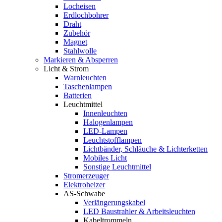
Locheisen
Erdlochbohrer
Draht
Zubehör
Magnet
Stahlwolle
Markieren & Absperren
Licht & Strom
Warnleuchten
Taschenlampen
Batterien
Leuchtmittel
Innenleuchten
Halogenlampen
LED-Lampen
Leuchtstofflampen
Lichtbänder, Schläuche & Lichterketten
Mobiles Licht
Sonstige Leuchtmittel
Stromerzeuger
Elektroheizer
AS-Schwabe
Verlängerungskabel
LED Baustrahler & Arbeitsleuchten
Kabeltrommeln