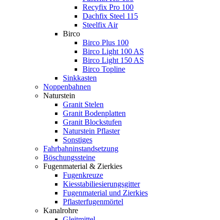
Recyfix Pro 100
Dachfix Steel 115
Steelfix Air
Birco
Birco Plus 100
Birco Light 100 AS
Birco Light 150 AS
Birco Topline
Sinkkasten
Noppenbahnen
Naturstein
Granit Stelen
Granit Bodenplatten
Granit Blockstufen
Naturstein Pflaster
Sonstiges
Fahrbahninstandsetzung
Böschungssteine
Fugenmaterial & Zierkies
Fugenkreuze
Kiesstabiliesierungsgitter
Fugenmaterial und Zierkies
Pflasterfugenmörtel
Kanalrohre
Gleitmittel