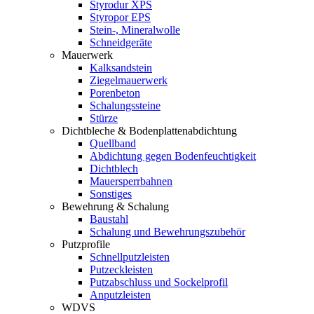
Styrodur XPS
Styropor EPS
Stein-, Mineralwolle
Schneidgeräte
Mauerwerk
Kalksandstein
Ziegelmauerwerk
Porenbeton
Schalungssteine
Stürze
Dichtbleche & Bodenplattenabdichtung
Quellband
Abdichtung gegen Bodenfeuchtigkeit
Dichtblech
Mauersperrbahnen
Sonstiges
Bewehrung & Schalung
Baustahl
Schalung und Bewehrungszubehör
Putzprofile
Schnellputzleisten
Putzeckleisten
Putzabschluss und Sockelprofil
Anputzleisten
WDVS