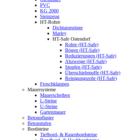
PVC
KG 2000
Steinzeug
HT-Rohre
Dichtungsringe
Marley
HT-Safe Ostendorf
Rohre (HT-Safe)
Bögen (HT-Safe)
Reduzierungen (HT-Safe)
Abzweige (HT-Safe)
Stopfen (HT-Safe)
Überschiebmuffe (HT-Safe)
Reinigungsrohr (HT-Safe)
Froschklappen
Mauersysteme
Mauerscheiben
L-Steine
U-Steine
Gartenmauer
Betonpflaster
Betonstufen
Bordsteine
Tiefbord- & Rasenbordsteine