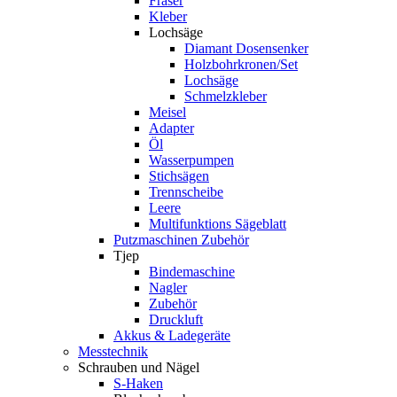
Fräser
Kleber
Lochsäge
Diamant Dosensenker
Holzbohrkronen/Set
Lochsäge
Schmelzkleber
Meisel
Adapter
Öl
Wasserpumpen
Stichsägen
Trennscheibe
Leere
Multifunktions Sägeblatt
Putzmaschinen Zubehör
Tjep
Bindemaschine
Nagler
Zubehör
Druckluft
Akkus & Ladegeräte
Messtechnik
Schrauben und Nägel
S-Haken