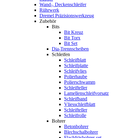
Wand-, Deckenschleifer
Rührwerk
Dremel Präzisionswerkzeug
Zubehör
Bits
Bit Kreuz
Bit Torx
Bit Set
Dia-Trennscheiben
Schleifen
Schleifblatt
Schleifplatte
Schleifvlies
Polierhaube
Polierschwamm
Schleifteller
Lamellenschleifvorsatz
Schleifband
Vliesschleifblatt
Schleifteller
Schleifrolle
Bohrer
Betonbohrer
Blechschalbohrer
Flachfräsbohrer-set