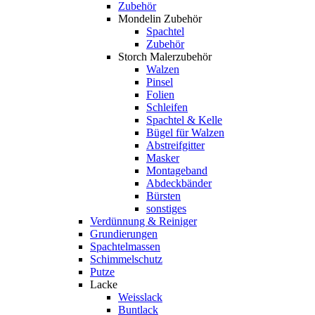
Zubehör
Mondelin Zubehör
Spachtel
Zubehör
Storch Malerzubehör
Walzen
Pinsel
Folien
Schleifen
Spachtel & Kelle
Bügel für Walzen
Abstreifgitter
Masker
Montageband
Abdeckbänder
Bürsten
sonstiges
Verdünnung & Reiniger
Grundierungen
Spachtelmassen
Schimmelschutz
Putze
Lacke
Weisslack
Buntlack