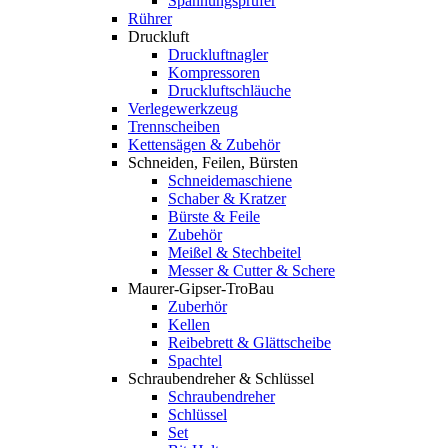
Spannungsprüfer
Rührer
Druckluft
Druckluftnagler
Kompressoren
Druckluftschläuche
Verlegewerkzeug
Trennscheiben
Kettensägen & Zubehör
Schneiden, Feilen, Bürsten
Schneidemaschiene
Schaber & Kratzer
Bürste & Feile
Zubehör
Meißel & Stechbeitel
Messer & Cutter & Schere
Maurer-Gipser-TroBau
Zuberhör
Kellen
Reibebrett & Glättscheibe
Spachtel
Schraubendreher & Schlüssel
Schraubendreher
Schlüssel
Set