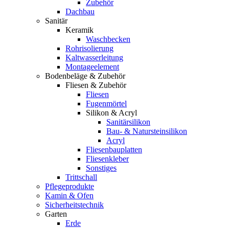
Zubehör
Dachbau
Sanitär
Keramik
Waschbecken
Rohrisolierung
Kaltwasserleitung
Montageelement
Bodenbeläge & Zubehör
Fliesen & Zubehör
Fliesen
Fugenmörtel
Silikon & Acryl
Sanitärsilikon
Bau- & Natursteinsilikon
Acryl
Fliesenbauplatten
Fliesenkleber
Sonstiges
Trittschall
Pflegeprodukte
Kamin & Ofen
Sicherheitstechnik
Garten
Erde