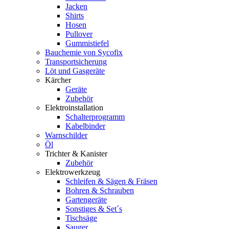
Jacken
Shirts
Hosen
Pullover
Gummistiefel
Bauchemie von Sycofix
Transportsicherung
Löt und Gasgeräte
Kärcher
Geräte
Zubehör
Elektroinstallation
Schalterprogramm
Kabelbinder
Warnschilder
Öl
Trichter & Kanister
Zubehör
Elektrowerkzeug
Schleifen & Sägen & Fräsen
Bohren & Schrauben
Gartengeräte
Sonstiges & Set´s
Tischsäge
Sauger