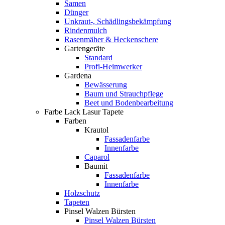
Samen
Dünger
Unkraut-, Schädlingsbekämpfung
Rindenmulch
Rasenmäher & Heckenschere
Gartengeräte
Standard
Profi-Heimwerker
Gardena
Bewässerung
Baum und Strauchpflege
Beet und Bodenbearbeitung
Farbe Lack Lasur Tapete
Farben
Krautol
Fassadenfarbe
Innenfarbe
Caparol
Baumit
Fassadenfarbe
Innenfarbe
Holzschutz
Tapeten
Pinsel Walzen Bürsten
Pinsel Walzen Bürsten