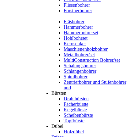
Fliesenbohrer
Forstnerbohrer
Fräsbohrer
Hammerbohrer
Hammerbohrerset
Hohlbohrset
Kernsenker
Maschienenholzbohrer
Metallbohrer/set
MultiConstruction Bohrer/set
Schalungsbohrer
Schlangenbohrer
Spiralbohrer
Zentrierbohrer und Stufenbohrer
und
Bürsten
Drahtbürsten
Fächerbürste
Kegelbürste
Scheibenbürste
Topfbürste
Dübel
Holzdübel