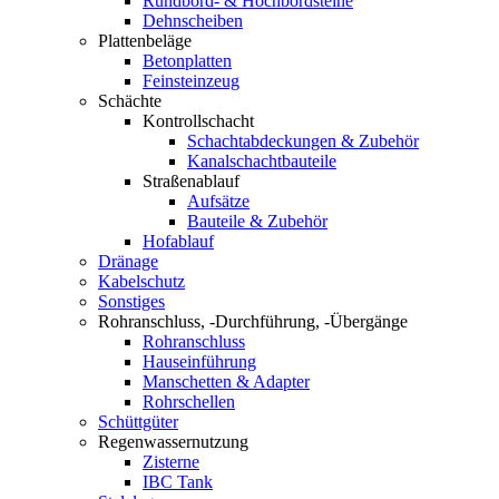
Rundbord- & Hochbordsteine
Dehnscheiben
Plattenbeläge
Betonplatten
Feinsteinzeug
Schächte
Kontrollschacht
Schachtabdeckungen & Zubehör
Kanalschachtbauteile
Straßenablauf
Aufsätze
Bauteile & Zubehör
Hofablauf
Dränage
Kabelschutz
Sonstiges
Rohranschluss, -Durchführung, -Übergänge
Rohranschluss
Hauseinführung
Manschetten & Adapter
Rohrschellen
Schüttgüter
Regenwassernutzung
Zisterne
IBC Tank