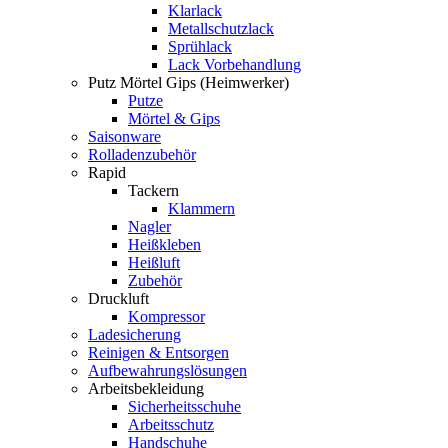
Klarlack
Metallschutzlack
Sprühlack
Lack Vorbehandlung
Putz Mörtel Gips (Heimwerker)
Putze
Mörtel & Gips
Saisonware
Rolladenzubehör
Rapid
Tackern
Klammern
Nagler
Heißkleben
Heißluft
Zubehör
Druckluft
Kompressor
Ladesicherung
Reinigen & Entsorgen
Aufbewahrungslösungen
Arbeitsbekleidung
Sicherheitsschuhe
Arbeitsschutz
Handschuhe