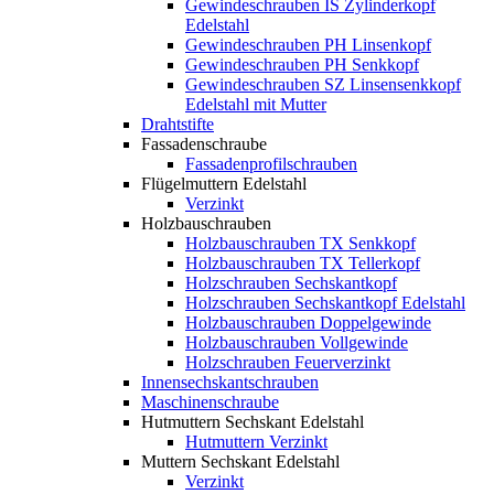
Gewindeschrauben IS Zylinderkopf
Edelstahl
Gewindeschrauben PH Linsenkopf
Gewindeschrauben PH Senkkopf
Gewindeschrauben SZ Linsensenkkopf
Edelstahl mit Mutter
Drahtstifte
Fassadenschraube
Fassadenprofilschrauben
Flügelmuttern Edelstahl
Verzinkt
Holzbauschrauben
Holzbauschrauben TX Senkkopf
Holzbauschrauben TX Tellerkopf
Holzschrauben Sechskantkopf
Holzschrauben Sechskantkopf Edelstahl
Holzbauschrauben Doppelgewinde
Holzbauschrauben Vollgewinde
Holzschrauben Feuerverzinkt
Innensechskantschrauben
Maschinenschraube
Hutmuttern Sechskant Edelstahl
Hutmuttern Verzinkt
Muttern Sechskant Edelstahl
Verzinkt