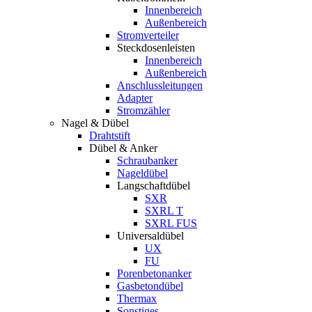
Innenbereich
Außenbereich
Stromverteiler
Steckdosenleisten
Innenbereich
Außenbereich
Anschlussleitungen
Adapter
Stromzähler
Nagel & Dübel
Drahtstift
Dübel & Anker
Schraubanker
Nageldübel
Langschaftdübel
SXR
SXRL T
SXRL FUS
Universaldübel
UX
FU
Porenbetonanker
Gasbetondübel
Thermax
Sonstiges