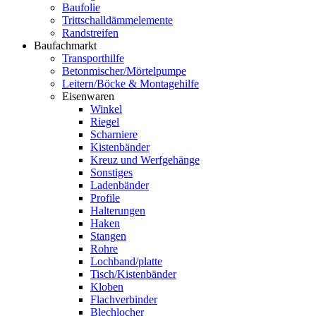
Baufolie
Trittschalldämmelemente
Randstreifen
Baufachmarkt
Transporthilfe
Betonmischer/Mörtelpumpe
Leitern/Böcke & Montagehilfe
Eisenwaren
Winkel
Riegel
Scharniere
Kistenbänder
Kreuz und Werfgehänge
Sonstiges
Ladenbänder
Profile
Halterungen
Haken
Stangen
Rohre
Lochband/platte
Tisch/Kistenbänder
Kloben
Flachverbinder
Blechlocher