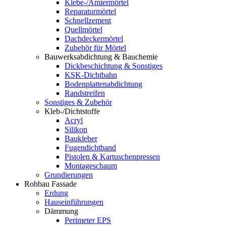
Klebe-/Amiermörtel
Reparaturmörtel
Schnellzement
Quellmörtel
Dachdeckermörtel
Zubehör für Mörtel
Bauwerksabdichtung & Bauchemie
Dickbeschichtung & Sonstiges
KSK-Dichtbahn
Bodenplattenabdichtung
Randstreifen
Sonstiges & Zubehör
Kleb-/Dichtstoffe
Acryl
Silikon
Baukleber
Fugendichtband
Pistolen & Kartuschenpressen
Montageschaum
Grundierungen
Rohbau Fassade
Erdung
Hauseinführungen
Dämmung
Perimeter EPS