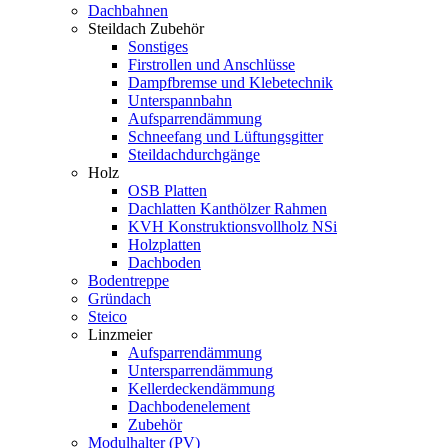
Dachbahnen
Steildach Zubehör
Sonstiges
Firstrollen und Anschlüsse
Dampfbremse und Klebetechnik
Unterspannbahn
Aufsparrendämmung
Schneefang und Lüftungsgitter
Steildachdurchgänge
Holz
OSB Platten
Dachlatten Kanthölzer Rahmen
KVH Konstruktionsvollholz NSi
Holzplatten
Dachboden
Bodentreppe
Gründach
Steico
Linzmeier
Aufsparrendämmung
Untersparrendämmung
Kellerdeckendämmung
Dachbodenelement
Zubehör
Modulhalter (PV)