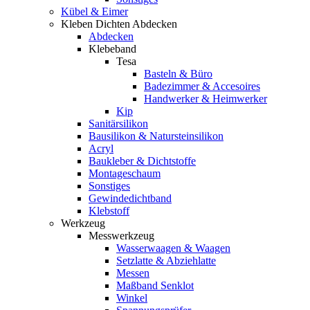
Kübel & Eimer
Kleben Dichten Abdecken
Abdecken
Klebeband
Tesa
Basteln & Büro
Badezimmer & Accesoires
Handwerker & Heimwerker
Kip
Sanitärsilikon
Bausilikon & Natursteinsilikon
Acryl
Baukleber & Dichtstoffe
Montageschaum
Sonstiges
Gewindedichtband
Klebstoff
Werkzeug
Messwerkzeug
Wasserwaagen & Waagen
Setzlatte & Abziehlatte
Messen
Maßband Senklot
Winkel