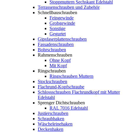
Stoppmuttern Sechskant Edelstahl
Terrassenschrauben und Zubehör
Schnellbauschrauben
Feingewinde
Grobgewinde
Sonstige
Gegurtet
Gipsfaserplattenschrauben
Fassadenschrauben
Bohrschrauben
Rahmenschrauben
Ohne Kopf
Mit Kopf
Ringschrauben
Ringschrauben Muttern
Stockschrauben
Flachrund-Kopfschraube
Schlossschrauben Flachrundkopf mit Mutter
Edelstahl
Sprenger Dichtschrauben
RAL 7016 Edelstahl
Justierschrauben
Schraubhaken
Wäscheleinehaken
Deckenhaken