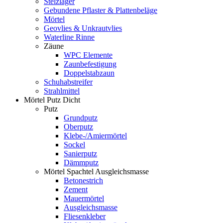
Stelzlager
Gebundene Pflaster & Plattenbeläge
Mörtel
Geovlies & Unkrautvlies
Waterline Rinne
Zäune
WPC Elemente
Zaunbefestigung
Doppelstabzaun
Schuhabstreifer
Strahlmittel
Mörtel Putz Dicht
Putz
Grundputz
Oberputz
Klebe-/Amiermörtel
Sockel
Sanierputz
Dämmputz
Mörtel Spachtel Ausgleichsmasse
Betonestrich
Zement
Mauermörtel
Ausgleichsmasse
Fliesenkleber