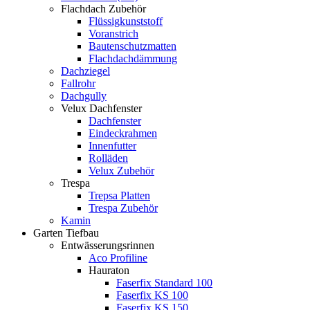
Flachdach Zubehör
Flüssigkunststoff
Voranstrich
Bautenschutzmatten
Flachdachdämmung
Dachziegel
Fallrohr
Dachgully
Velux Dachfenster
Dachfenster
Eindeckrahmen
Innenfutter
Rolläden
Velux Zubehör
Trespa
Trepsa Platten
Trespa Zubehör
Kamin
Garten Tiefbau
Entwässerungsrinnen
Aco Profiline
Hauraton
Faserfix Standard 100
Faserfix KS 100
Faserfix KS 150