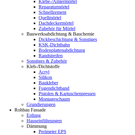
Klebe-/Amiermörtel
Reparaturmörtel
Schnellzement
Quellmörtel
Dachdeckermörtel
Zubehör für Mörtel
Bauwerksabdichtung & Bauchemie
Dickbeschichtung & Sonstiges
KSK-Dichtbahn
Bodenplattenabdichtung
Randstreifen
Sonstiges & Zubehör
Kleb-/Dichtstoffe
Acryl
Silikon
Baukleber
Fugendichtband
Pistolen & Kartuschenpressen
Montageschaum
Grundierungen
Rohbau Fassade
Erdung
Hauseinführungen
Dämmung
Perimeter EPS