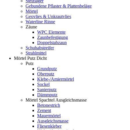
Stelzlager
Gebundene Pflaster & Plattenbeläge
Mörtel
Geovlies & Unkrautvlies
Waterline Rinne
Zäune
WPC Elemente
Zaunbefestigung
Doppelstabzaun
Schuhabstreifer
Strahlmittel
Mörtel Putz Dicht
Putz
Grundputz
Oberputz
Klebe-/Amiermörtel
Sockel
Sanierputz
Dämmputz
Mörtel Spachtel Ausgleichsmasse
Betonestrich
Zement
Mauermörtel
Ausgleichsmasse
Fliesenkleber