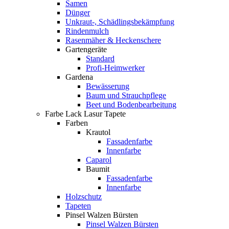
Samen
Dünger
Unkraut-, Schädlingsbekämpfung
Rindenmulch
Rasenmäher & Heckenschere
Gartengeräte
Standard
Profi-Heimwerker
Gardena
Bewässerung
Baum und Strauchpflege
Beet und Bodenbearbeitung
Farbe Lack Lasur Tapete
Farben
Krautol
Fassadenfarbe
Innenfarbe
Caparol
Baumit
Fassadenfarbe
Innenfarbe
Holzschutz
Tapeten
Pinsel Walzen Bürsten
Pinsel Walzen Bürsten