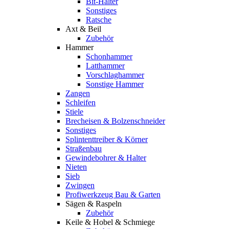
Bit-Halter
Sonstiges
Ratsche
Axt & Beil
Zubehör
Hammer
Schonhammer
Latthammer
Vorschlaghammer
Sonstige Hammer
Zangen
Schleifen
Stiele
Brecheisen & Bolzenschneider
Sonstiges
Splintenttreiber & Körner
Straßenbau
Gewindebohrer & Halter
Nieten
Sieb
Zwingen
Profiwerkzeug Bau & Garten
Sägen & Raspeln
Zubehör
Keile & Hobel & Schmiege