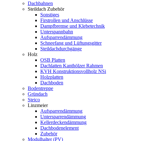
Dachbahnen
Steildach Zubehör
Sonstiges
Firstrollen und Anschlüsse
Dampfbremse und Klebetechnik
Unterspannbahn
Aufsparrendämmung
Schneefang und Lüftungsgitter
Steildachdurchgänge
Holz
OSB Platten
Dachlatten Kanthölzer Rahmen
KVH Konstruktionsvollholz NSi
Holzplatten
Dachboden
Bodentreppe
Gründach
Steico
Linzmeier
Aufsparrendämmung
Untersparrendämmung
Kellerdeckendämmung
Dachbodenelement
Zubehör
Modulhalter (PV)