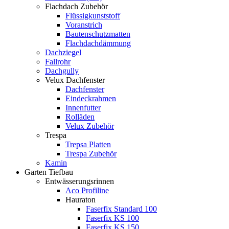
Flachdach Zubehör
Flüssigkunststoff
Voranstrich
Bautenschutzmatten
Flachdachdämmung
Dachziegel
Fallrohr
Dachgully
Velux Dachfenster
Dachfenster
Eindeckrahmen
Innenfutter
Rolläden
Velux Zubehör
Trespa
Trepsa Platten
Trespa Zubehör
Kamin
Garten Tiefbau
Entwässerungsrinnen
Aco Profiline
Hauraton
Faserfix Standard 100
Faserfix KS 100
Faserfix KS 150