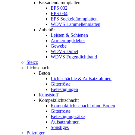
Fassadendämmplatten
EPS 032
EPS 034
EPS Sockeldämmplatten
WDVS Lammellenplatten
Zubehör
Leisten & Schienen
Armierungskleber
Gewebe
WDVS Dübel
WDVS Fugendichtband
Steico
Lichtschacht
Beton
Lichtschächte & Aufsatzrahmen
Gitterröste
Befestigungen
Kunststoff
Kompaktlichtschacht
Kompaktlichtschacht ohne Boden
Gitterroste
Befestigungssätze
Aufsatzrahmen
Sonstiges
Putzräger