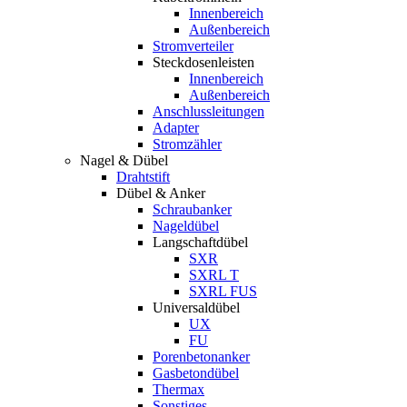
Innenbereich
Außenbereich
Stromverteiler
Steckdosenleisten
Innenbereich
Außenbereich
Anschlussleitungen
Adapter
Stromzähler
Nagel & Dübel
Drahtstift
Dübel & Anker
Schraubanker
Nageldübel
Langschaftdübel
SXR
SXRL T
SXRL FUS
Universaldübel
UX
FU
Porenbetonanker
Gasbetondübel
Thermax
Sonstiges