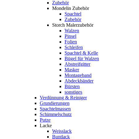
Zubehör
Mondelin Zubehör
Spachtel
Zubehör
Storch Malerzubehör
Walzen
Pinsel
Folien
Schleifen
Spachtel & Kelle
Bügel für Walzen
Abstreifgitter
Masker
Montageband
Abdeckbänder
Bürsten
sonstiges
Verdünnung & Reiniger
Grundierungen
Spachtelmassen
Schimmelschutz
Putze
Lacke
Weisslack
Buntlack