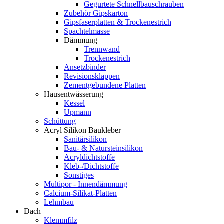
Gegurtete Schnellbauschrauben
Zubehör Gipskarton
Gipsfaserplatten & Trockenestrich
Spachtelmasse
Dämmung
Trennwand
Trockenestrich
Ansetzbinder
Revisionsklappen
Zementgebundene Platten
Hausentwässerung
Kessel
Upmann
Schüttung
Acryl Silikon Baukleber
Sanitärsilikon
Bau- & Natursteinsilikon
Acryldichtstoffe
Kleb-/Dichtstoffe
Sonstiges
Multipor - Innendämmung
Calcium-Silikat-Platten
Lehmbau
Dach
Klemmfilz