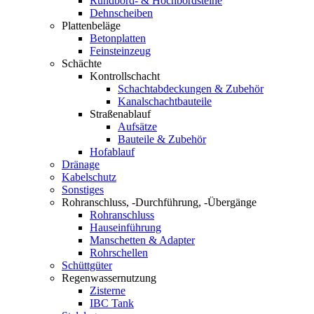
Rundbord- & Hochbordsteine
Dehnscheiben
Plattenbeläge
Betonplatten
Feinsteinzeug
Schächte
Kontrollschacht
Schachtabdeckungen & Zubehör
Kanalschachtbauteile
Straßenablauf
Aufsätze
Bauteile & Zubehör
Hofablauf
Dränage
Kabelschutz
Sonstiges
Rohranschluss, -Durchführung, -Übergänge
Rohranschluss
Hauseinführung
Manschetten & Adapter
Rohrschellen
Schüttgüter
Regenwassernutzung
Zisterne
IBC Tank