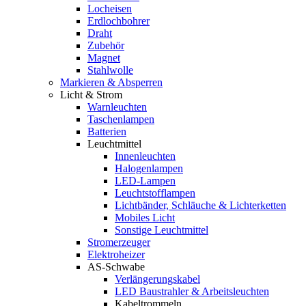
Locheisen
Erdlochbohrer
Draht
Zubehör
Magnet
Stahlwolle
Markieren & Absperren
Licht & Strom
Warnleuchten
Taschenlampen
Batterien
Leuchtmittel
Innenleuchten
Halogenlampen
LED-Lampen
Leuchtstofflampen
Lichtbänder, Schläuche & Lichterketten
Mobiles Licht
Sonstige Leuchtmittel
Stromerzeuger
Elektroheizer
AS-Schwabe
Verlängerungskabel
LED Baustrahler & Arbeitsleuchten
Kabeltrommeln