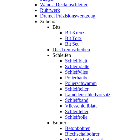
Wand-, Deckenschleifer
Rührwerk
Dremel Präzisionswerkzeug
Zubehör
Bits
Bit Kreuz
Bit Torx
Bit Set
Dia-Trennscheiben
Schleifen
Schleifblatt
Schleifplatte
Schleifvlies
Polierhaube
Polierschwamm
Schleifteller
Lamellenschleifvorsatz
Schleifband
Vliesschleifblatt
Schleifteller
Schleifrolle
Bohrer
Betonbohrer
Blechschalbohrer
Flachfräsbohrer-set