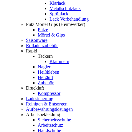
Klarlack
Metallschutzlack
Sprühlack
Lack Vorbehandlung
Putz Mörtel Gips (Heimwerker)
Putze
Mörtel & Gips
Saisonware
Rolladenzubehör
Rapid
Tackern
Klammern
Nagler
Heißkleben
Heißluft
Zubehör
Druckluft
Kompressor
Ladesicherung
Reinigen & Entsorgen
Aufbewahrungslösungen
Arbeitsbekleidung
Sicherheitsschuhe
Arbeitsschutz
Handschuhe