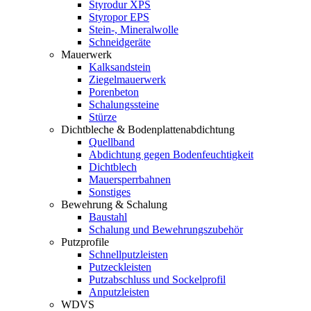
Styrodur XPS
Styropor EPS
Stein-, Mineralwolle
Schneidgeräte
Mauerwerk
Kalksandstein
Ziegelmauerwerk
Porenbeton
Schalungssteine
Stürze
Dichtbleche & Bodenplattenabdichtung
Quellband
Abdichtung gegen Bodenfeuchtigkeit
Dichtblech
Mauersperrbahnen
Sonstiges
Bewehrung & Schalung
Baustahl
Schalung und Bewehrungszubehör
Putzprofile
Schnellputzleisten
Putzeckleisten
Putzabschluss und Sockelprofil
Anputzleisten
WDVS