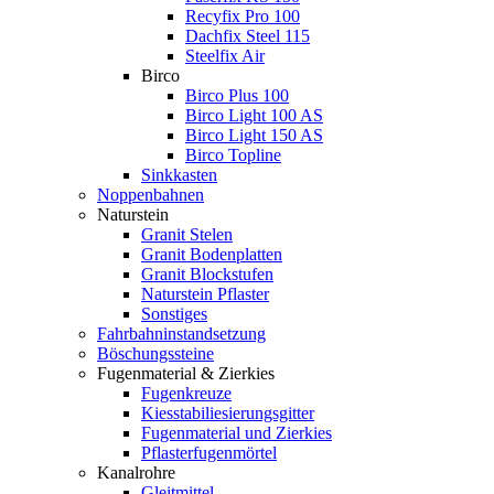
Recyfix Pro 100
Dachfix Steel 115
Steelfix Air
Birco
Birco Plus 100
Birco Light 100 AS
Birco Light 150 AS
Birco Topline
Sinkkasten
Noppenbahnen
Naturstein
Granit Stelen
Granit Bodenplatten
Granit Blockstufen
Naturstein Pflaster
Sonstiges
Fahrbahninstandsetzung
Böschungssteine
Fugenmaterial & Zierkies
Fugenkreuze
Kiesstabiliesierungsgitter
Fugenmaterial und Zierkies
Pflasterfugenmörtel
Kanalrohre
Gleitmittel