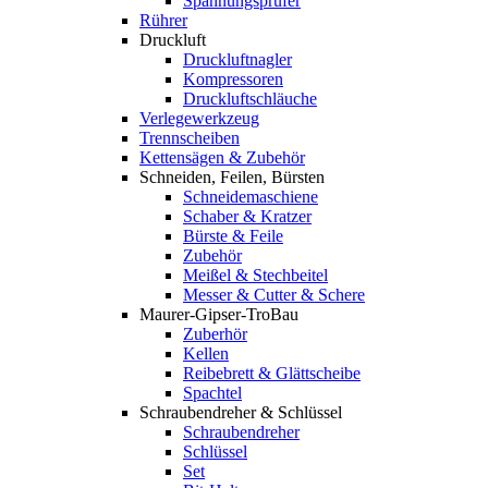
Spannungsprüfer
Rührer
Druckluft
Druckluftnagler
Kompressoren
Druckluftschläuche
Verlegewerkzeug
Trennscheiben
Kettensägen & Zubehör
Schneiden, Feilen, Bürsten
Schneidemaschiene
Schaber & Kratzer
Bürste & Feile
Zubehör
Meißel & Stechbeitel
Messer & Cutter & Schere
Maurer-Gipser-TroBau
Zuberhör
Kellen
Reibebrett & Glättscheibe
Spachtel
Schraubendreher & Schlüssel
Schraubendreher
Schlüssel
Set