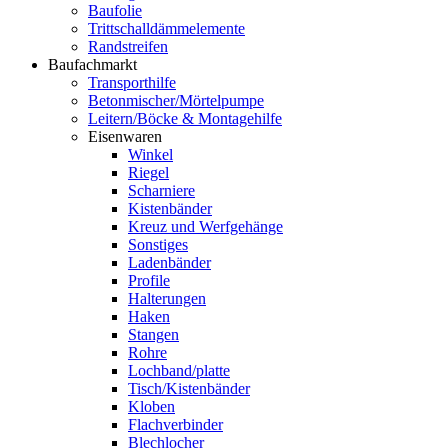
Baufolie
Trittschalldämmelemente
Randstreifen
Baufachmarkt
Transporthilfe
Betonmischer/Mörtelpumpe
Leitern/Böcke & Montagehilfe
Eisenwaren
Winkel
Riegel
Scharniere
Kistenbänder
Kreuz und Werfgehänge
Sonstiges
Ladenbänder
Profile
Halterungen
Haken
Stangen
Rohre
Lochband/platte
Tisch/Kistenbänder
Kloben
Flachverbinder
Blechlocher