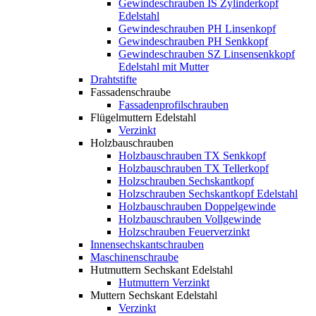
Gewindeschrauben IS Zylinderkopf
Edelstahl
Gewindeschrauben PH Linsenkopf
Gewindeschrauben PH Senkkopf
Gewindeschrauben SZ Linsensenkkopf
Edelstahl mit Mutter
Drahtstifte
Fassadenschraube
Fassadenprofilschrauben
Flügelmuttern Edelstahl
Verzinkt
Holzbauschrauben
Holzbauschrauben TX Senkkopf
Holzbauschrauben TX Tellerkopf
Holzschrauben Sechskantkopf
Holzschrauben Sechskantkopf Edelstahl
Holzbauschrauben Doppelgewinde
Holzbauschrauben Vollgewinde
Holzschrauben Feuerverzinkt
Innensechskantschrauben
Maschinenschraube
Hutmuttern Sechskant Edelstahl
Hutmuttern Verzinkt
Muttern Sechskant Edelstahl
Verzinkt