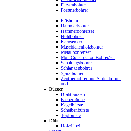
Fliesenbohrer
Forstnerbohrer
Fräsbohrer
Hammerbohrer
Hammerbohrerset
Hohlbohrset
Kernsenker
Maschienenholzbohrer
Metallbohrer/set
MultiConstruction Bohrer/set
Schalungsbohrer
Schlangenbohrer
Spiralbohrer
Zentrierbohrer und Stufenbohrer
und
Bürsten
Drahtbürsten
Fächerbürste
Kegelbürste
Scheibenbürste
Topfbürste
Dübel
Holzdübel