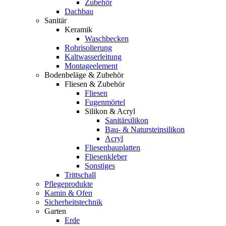
Zubehör
Dachbau
Sanitär
Keramik
Waschbecken
Rohrisolierung
Kaltwasserleitung
Montageelement
Bodenbeläge & Zubehör
Fliesen & Zubehör
Fliesen
Fugenmörtel
Silikon & Acryl
Sanitärsilikon
Bau- & Natursteinsilikon
Acryl
Fliesenbauplatten
Fliesenkleber
Sonstiges
Trittschall
Pflegeprodukte
Kamin & Ofen
Sicherheitstechnik
Garten
Erde