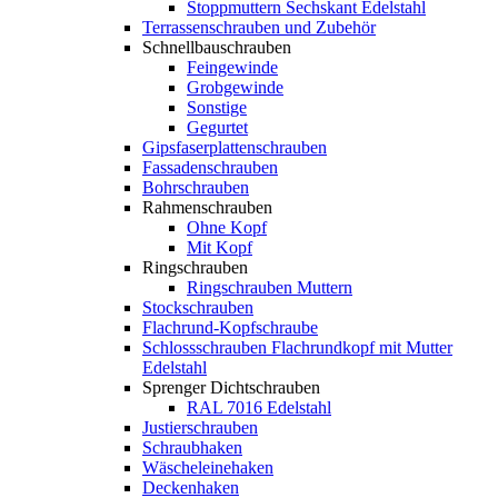
Stoppmuttern Sechskant Edelstahl
Terrassenschrauben und Zubehör
Schnellbauschrauben
Feingewinde
Grobgewinde
Sonstige
Gegurtet
Gipsfaserplattenschrauben
Fassadenschrauben
Bohrschrauben
Rahmenschrauben
Ohne Kopf
Mit Kopf
Ringschrauben
Ringschrauben Muttern
Stockschrauben
Flachrund-Kopfschraube
Schlossschrauben Flachrundkopf mit Mutter
Edelstahl
Sprenger Dichtschrauben
RAL 7016 Edelstahl
Justierschrauben
Schraubhaken
Wäscheleinehaken
Deckenhaken