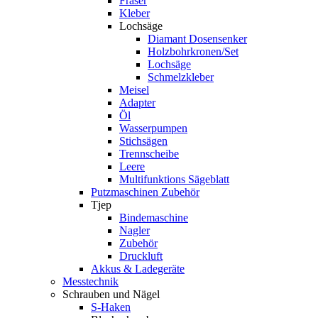
Fräser
Kleber
Lochsäge
Diamant Dosensenker
Holzbohrkronen/Set
Lochsäge
Schmelzkleber
Meisel
Adapter
Öl
Wasserpumpen
Stichsägen
Trennscheibe
Leere
Multifunktions Sägeblatt
Putzmaschinen Zubehör
Tjep
Bindemaschine
Nagler
Zubehör
Druckluft
Akkus & Ladegeräte
Messtechnik
Schrauben und Nägel
S-Haken