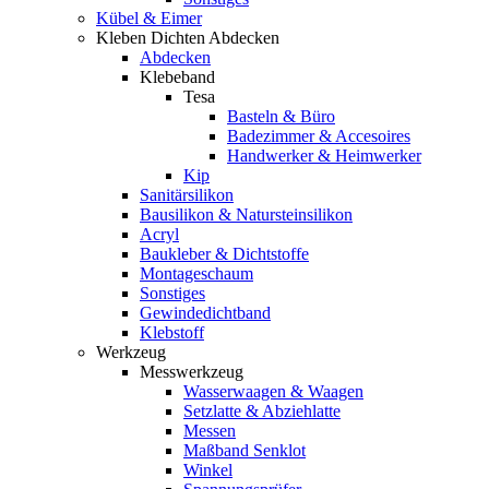
Kübel & Eimer
Kleben Dichten Abdecken
Abdecken
Klebeband
Tesa
Basteln & Büro
Badezimmer & Accesoires
Handwerker & Heimwerker
Kip
Sanitärsilikon
Bausilikon & Natursteinsilikon
Acryl
Baukleber & Dichtstoffe
Montageschaum
Sonstiges
Gewindedichtband
Klebstoff
Werkzeug
Messwerkzeug
Wasserwaagen & Waagen
Setzlatte & Abziehlatte
Messen
Maßband Senklot
Winkel