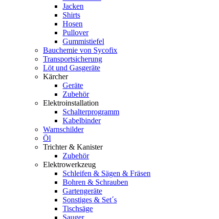
Jacken
Shirts
Hosen
Pullover
Gummistiefel
Bauchemie von Sycofix
Transportsicherung
Löt und Gasgeräte
Kärcher
Geräte
Zubehör
Elektroinstallation
Schalterprogramm
Kabelbinder
Warnschilder
Öl
Trichter & Kanister
Zubehör
Elektrowerkzeug
Schleifen & Sägen & Fräsen
Bohren & Schrauben
Gartengeräte
Sonstiges & Set´s
Tischsäge
Sauger