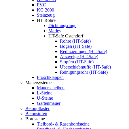
PVC
KG 2000
Steinzeug
HT-Rohre
Dichtungsringe
Marley
HT-Safe Ostendorf
Rohre (HT-Safe)
Bögen (HT-Safe)
Reduzierungen (HT-Safe)
Abzweige (HT-Safe)
Stopfen (HT-Safe)
Überschiebmuffe (HT-Safe)
Reinigungsrohr (HT-Safe)
Froschklappen
Mauersysteme
Mauerscheiben
L-Steine
U-Steine
Gartenmauer
Betonpflaster
Betonstufen
Bordsteine
Tiefbord- & Rasenbordsteine