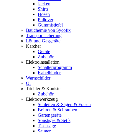
Jacken
Shirts
Hosen
Pullover
Gummistiefel
Bauchemie von Sycofix
Transportsicherung
Löt und Gasgeräte
Kärcher
Geräte
Zubehör
Elektroinstallation
Schalterprogramm
Kabelbinder
Warnschilder
Öl
Trichter & Kanister
Zubehör
Elektrowerkzeug
Schleifen & Sägen & Fräsen
Bohren & Schrauben
Gartengeräte
Sonstiges & Set´s
Tischsäge
Sauger