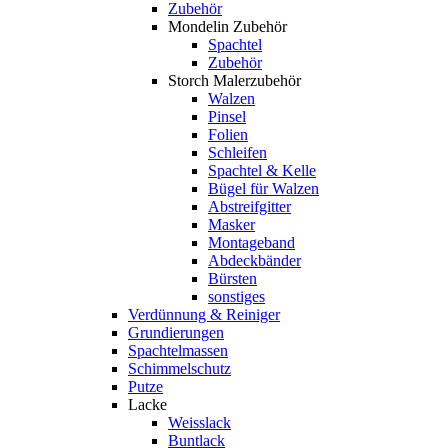
Zubehör
Mondelin Zubehör
Spachtel
Zubehör
Storch Malerzubehör
Walzen
Pinsel
Folien
Schleifen
Spachtel & Kelle
Bügel für Walzen
Abstreifgitter
Masker
Montageband
Abdeckbänder
Bürsten
sonstiges
Verdünnung & Reiniger
Grundierungen
Spachtelmassen
Schimmelschutz
Putze
Lacke
Weisslack
Buntlack