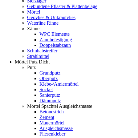
Stelzlager
Gebundene Pflaster & Plattenbeläge
Mörtel
Geovlies & Unkrautvlies
Waterline Rinne
Zäune
WPC Elemente
Zaunbefestigung
Doppelstabzaun
Schuhabstreifer
Strahlmittel
Mörtel Putz Dicht
Putz
Grundputz
Oberputz
Klebe-/Amiermörtel
Sockel
Sanierputz
Dämmputz
Mörtel Spachtel Ausgleichsmasse
Betonestrich
Zement
Mauermörtel
Ausgleichsmasse
Fliesenkleber