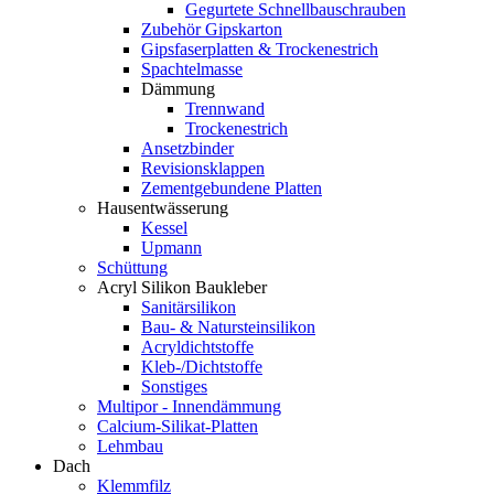
Gegurtete Schnellbauschrauben
Zubehör Gipskarton
Gipsfaserplatten & Trockenestrich
Spachtelmasse
Dämmung
Trennwand
Trockenestrich
Ansetzbinder
Revisionsklappen
Zementgebundene Platten
Hausentwässerung
Kessel
Upmann
Schüttung
Acryl Silikon Baukleber
Sanitärsilikon
Bau- & Natursteinsilikon
Acryldichtstoffe
Kleb-/Dichtstoffe
Sonstiges
Multipor - Innendämmung
Calcium-Silikat-Platten
Lehmbau
Dach
Klemmfilz