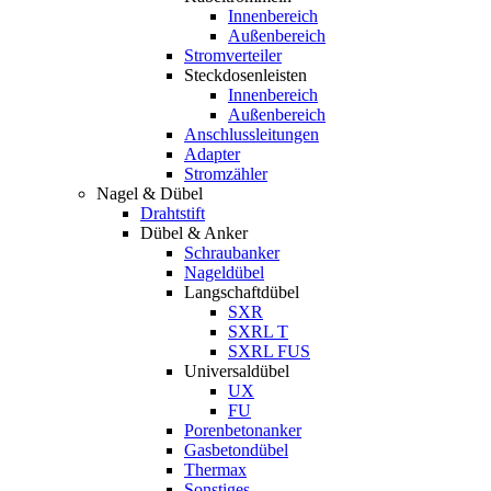
Innenbereich
Außenbereich
Stromverteiler
Steckdosenleisten
Innenbereich
Außenbereich
Anschlussleitungen
Adapter
Stromzähler
Nagel & Dübel
Drahtstift
Dübel & Anker
Schraubanker
Nageldübel
Langschaftdübel
SXR
SXRL T
SXRL FUS
Universaldübel
UX
FU
Porenbetonanker
Gasbetondübel
Thermax
Sonstiges