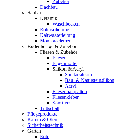
Zubehör
Dachbau
Sanitär
Keramik
Waschbecken
Rohrisolierung
Kaltwasserleitung
Montageelement
Bodenbeläge & Zubehör
Fliesen & Zubehör
Fliesen
Fugenmörtel
Silikon & Acryl
Sanitärsilikon
Bau- & Natursteinsilikon
Acryl
Fliesenbauplatten
Fliesenkleber
Sonstiges
Trittschall
Pflegeprodukte
Kamin & Ofen
Sicherheitstechnik
Garten
Erde