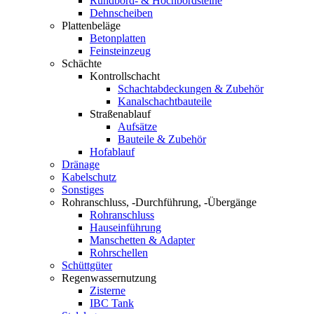
Rundbord- & Hochbordsteine
Dehnscheiben
Plattenbeläge
Betonplatten
Feinsteinzeug
Schächte
Kontrollschacht
Schachtabdeckungen & Zubehör
Kanalschachtbauteile
Straßenablauf
Aufsätze
Bauteile & Zubehör
Hofablauf
Dränage
Kabelschutz
Sonstiges
Rohranschluss, -Durchführung, -Übergänge
Rohranschluss
Hauseinführung
Manschetten & Adapter
Rohrschellen
Schüttgüter
Regenwassernutzung
Zisterne
IBC Tank