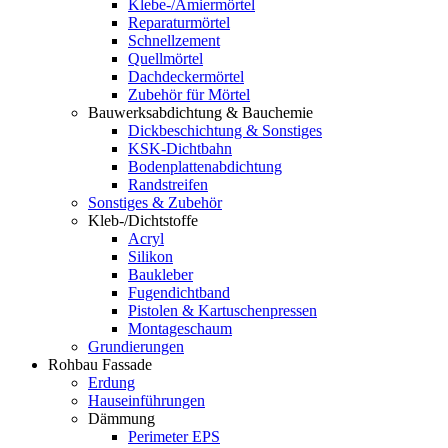
Klebe-/Amiermörtel
Reparaturmörtel
Schnellzement
Quellmörtel
Dachdeckermörtel
Zubehör für Mörtel
Bauwerksabdichtung & Bauchemie
Dickbeschichtung & Sonstiges
KSK-Dichtbahn
Bodenplattenabdichtung
Randstreifen
Sonstiges & Zubehör
Kleb-/Dichtstoffe
Acryl
Silikon
Baukleber
Fugendichtband
Pistolen & Kartuschenpressen
Montageschaum
Grundierungen
Rohbau Fassade
Erdung
Hauseinführungen
Dämmung
Perimeter EPS