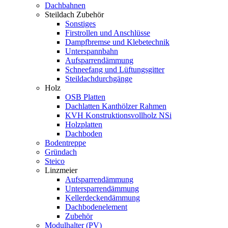
Dachbahnen
Steildach Zubehör
Sonstiges
Firstrollen und Anschlüsse
Dampfbremse und Klebetechnik
Unterspannbahn
Aufsparrendämmung
Schneefang und Lüftungsgitter
Steildachdurchgänge
Holz
OSB Platten
Dachlatten Kanthölzer Rahmen
KVH Konstruktionsvollholz NSi
Holzplatten
Dachboden
Bodentreppe
Gründach
Steico
Linzmeier
Aufsparrendämmung
Untersparrendämmung
Kellerdeckendämmung
Dachbodenelement
Zubehör
Modulhalter (PV)