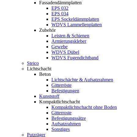
Fassadendämmplatten
EPS 032
EPS 034
EPS Sockeldämmplatten
WDVS Lammellenplatten
Zubehör
Leisten & Schienen
Armierungskleber
Gewebe
WDVS Dübel
WDVS Fugendichtband
Steico
Lichtschacht
Beton
Lichtschächte & Aufsatzrahmen
Gitterröste
Befestigungen
Kunststoff
Kompaktlichtschacht
Kompaktlichtschacht ohne Boden
Gitterroste
Befestigungssätze
Aufsatzrahmen
Sonstiges
Putzräger