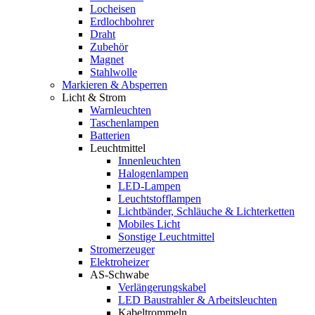
Locheisen
Erdlochbohrer
Draht
Zubehör
Magnet
Stahlwolle
Markieren & Absperren
Licht & Strom
Warnleuchten
Taschenlampen
Batterien
Leuchtmittel
Innenleuchten
Halogenlampen
LED-Lampen
Leuchtstofflampen
Lichtbänder, Schläuche & Lichterketten
Mobiles Licht
Sonstige Leuchtmittel
Stromerzeuger
Elektroheizer
AS-Schwabe
Verlängerungskabel
LED Baustrahler & Arbeitsleuchten
Kabeltrommeln