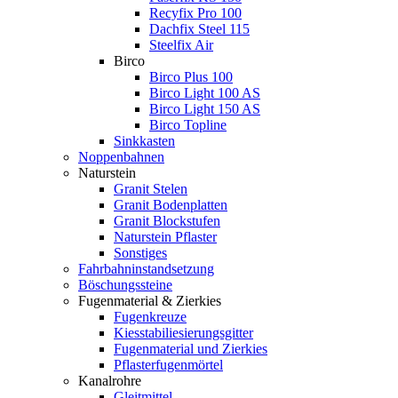
Recyfix Pro 100
Dachfix Steel 115
Steelfix Air
Birco
Birco Plus 100
Birco Light 100 AS
Birco Light 150 AS
Birco Topline
Sinkkasten
Noppenbahnen
Naturstein
Granit Stelen
Granit Bodenplatten
Granit Blockstufen
Naturstein Pflaster
Sonstiges
Fahrbahninstandsetzung
Böschungssteine
Fugenmaterial & Zierkies
Fugenkreuze
Kiesstabiliesierungsgitter
Fugenmaterial und Zierkies
Pflasterfugenmörtel
Kanalrohre
Gleitmittel