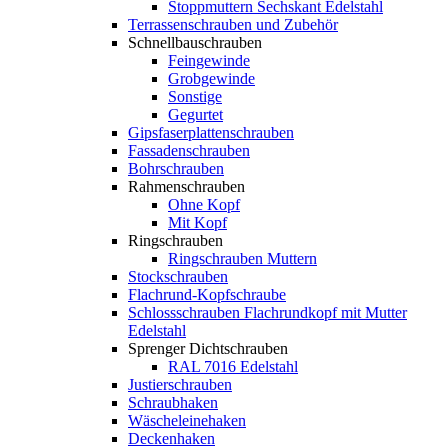
Stoppmuttern Sechskant Edelstahl
Terrassenschrauben und Zubehör
Schnellbauschrauben
Feingewinde
Grobgewinde
Sonstige
Gegurtet
Gipsfaserplattenschrauben
Fassadenschrauben
Bohrschrauben
Rahmenschrauben
Ohne Kopf
Mit Kopf
Ringschrauben
Ringschrauben Muttern
Stockschrauben
Flachrund-Kopfschraube
Schlossschrauben Flachrundkopf mit Mutter
Edelstahl
Sprenger Dichtschrauben
RAL 7016 Edelstahl
Justierschrauben
Schraubhaken
Wäscheleinehaken
Deckenhaken