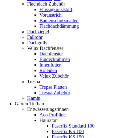
Flachdach Zubehör
Flüssigkunststoff
Voranstrich
Bautenschutzmatten
Flachdachdämmung
Dachziegel
Fallrohr
Dachgully
Velux Dachfenster
Dachfenster
Eindeckrahmen
Innenfutter
Rolläden
Velux Zubehör
Trespa
Trepsa Platten
Trespa Zubehör
Kamin
Garten Tiefbau
Entwässerungsrinnen
Aco Profiline
Hauraton
Faserfix Standard 100
Faserfix KS 100
Faserfix KS 150