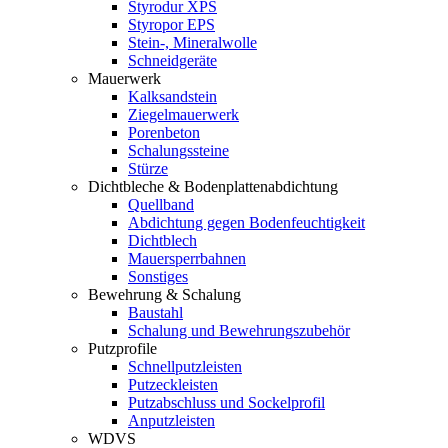
Styrodur XPS
Styropor EPS
Stein-, Mineralwolle
Schneidgeräte
Mauerwerk
Kalksandstein
Ziegelmauerwerk
Porenbeton
Schalungssteine
Stürze
Dichtbleche & Bodenplattenabdichtung
Quellband
Abdichtung gegen Bodenfeuchtigkeit
Dichtblech
Mauersperrbahnen
Sonstiges
Bewehrung & Schalung
Baustahl
Schalung und Bewehrungszubehör
Putzprofile
Schnellputzleisten
Putzeckleisten
Putzabschluss und Sockelprofil
Anputzleisten
WDVS