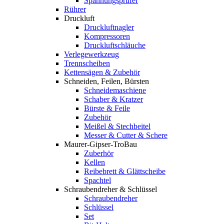
Spannungsprüfer
Rührer
Druckluft
Druckluftnagler
Kompressoren
Druckluftschläuche
Verlegewerkzeug
Trennscheiben
Kettensägen & Zubehör
Schneiden, Feilen, Bürsten
Schneidemaschiene
Schaber & Kratzer
Bürste & Feile
Zubehör
Meißel & Stechbeitel
Messer & Cutter & Schere
Maurer-Gipser-TroBau
Zuberhör
Kellen
Reibebrett & Glättscheibe
Spachtel
Schraubendreher & Schlüssel
Schraubendreher
Schlüssel
Set