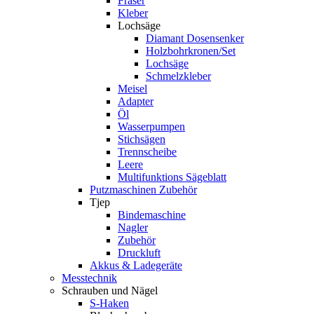
Fräser
Kleber
Lochsäge
Diamant Dosensenker
Holzbohrkronen/Set
Lochsäge
Schmelzkleber
Meisel
Adapter
Öl
Wasserpumpen
Stichsägen
Trennscheibe
Leere
Multifunktions Sägeblatt
Putzmaschinen Zubehör
Tjep
Bindemaschine
Nagler
Zubehör
Druckluft
Akkus & Ladegeräte
Messtechnik
Schrauben und Nägel
S-Haken