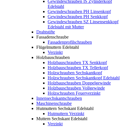
Gewindeschrauben IS Zylinderkopf
Edelstahl
Gewindeschrauben PH Linsenkopf
Gewindeschrauben PH Senkkopf
Gewindeschrauben SZ Linsensenkkopf
Edelstahl mit Mutter
Drahtstifte
Fassadenschraube
Fassadenprofilschrauben
Flügelmuttern Edelstahl
Verzinkt
Holzbauschrauben
Holzbauschrauben TX Senkkopf
Holzbauschrauben TX Tellerkopf
Holzschrauben Sechskantkopf
Holzschrauben Sechskantkopf Edelstahl
Holzbauschrauben Doppelgewinde
Holzbauschrauben Vollgewinde
Holzschrauben Feuerverzinkt
Innensechskantschrauben
Maschinenschraube
Hutmuttern Sechskant Edelstahl
Hutmuttern Verzinkt
Muttern Sechskant Edelstahl
Verzinkt