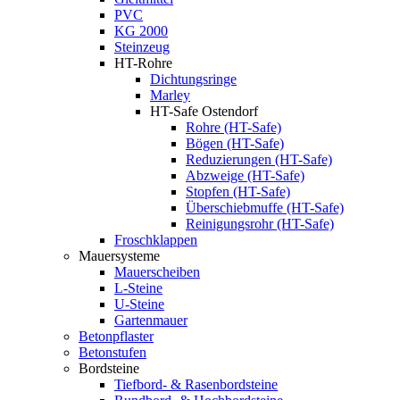
PVC
KG 2000
Steinzeug
HT-Rohre
Dichtungsringe
Marley
HT-Safe Ostendorf
Rohre (HT-Safe)
Bögen (HT-Safe)
Reduzierungen (HT-Safe)
Abzweige (HT-Safe)
Stopfen (HT-Safe)
Überschiebmuffe (HT-Safe)
Reinigungsrohr (HT-Safe)
Froschklappen
Mauersysteme
Mauerscheiben
L-Steine
U-Steine
Gartenmauer
Betonpflaster
Betonstufen
Bordsteine
Tiefbord- & Rasenbordsteine