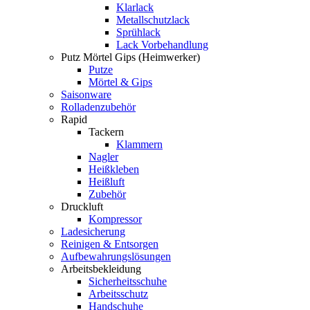
Klarlack
Metallschutzlack
Sprühlack
Lack Vorbehandlung
Putz Mörtel Gips (Heimwerker)
Putze
Mörtel & Gips
Saisonware
Rolladenzubehör
Rapid
Tackern
Klammern
Nagler
Heißkleben
Heißluft
Zubehör
Druckluft
Kompressor
Ladesicherung
Reinigen & Entsorgen
Aufbewahrungslösungen
Arbeitsbekleidung
Sicherheitsschuhe
Arbeitsschutz
Handschuhe