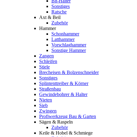
Bit-Halter
Sonstiges
Ratsche
Axt & Beil
Zubehör
Hammer
Schonhammer
Latthammer
Vorschlaghammer
Sonstige Hammer
Zangen
Schleifen
Stiele
Brecheisen & Bolzenschneider
Sonstiges
Splintenttreiber & Körner
Straßenbau
Gewindebohrer & Halter
Nieten
Sieb
Zwingen
Profiwerkzeug Bau & Garten
Sägen & Raspeln
Zubehör
Keile & Hobel & Schmiege