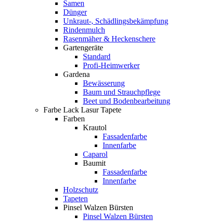
Samen
Dünger
Unkraut-, Schädlingsbekämpfung
Rindenmulch
Rasenmäher & Heckenschere
Gartengeräte
Standard
Profi-Heimwerker
Gardena
Bewässerung
Baum und Strauchpflege
Beet und Bodenbearbeitung
Farbe Lack Lasur Tapete
Farben
Krautol
Fassadenfarbe
Innenfarbe
Caparol
Baumit
Fassadenfarbe
Innenfarbe
Holzschutz
Tapeten
Pinsel Walzen Bürsten
Pinsel Walzen Bürsten