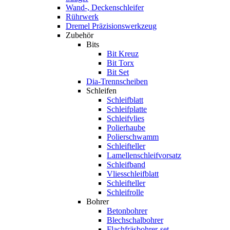
Wand-, Deckenschleifer
Rührwerk
Dremel Präzisionswerkzeug
Zubehör
Bits
Bit Kreuz
Bit Torx
Bit Set
Dia-Trennscheiben
Schleifen
Schleifblatt
Schleifplatte
Schleifvlies
Polierhaube
Polierschwamm
Schleifteller
Lamellenschleifvorsatz
Schleifband
Vliesschleifblatt
Schleifteller
Schleifrolle
Bohrer
Betonbohrer
Blechschalbohrer
Flachfräsbohrer-set