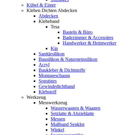
Kübel & Eimer
Kleben Dichten Abdecken
Abdecken
Klebeband
Tesa
Basteln & Büro
Badezimmer & Accesoires
Handwerker & Heimwerker
Kip
Sanitärsilikon
Bausilikon & Natursteinsilikon
Acryl
Baukleber & Dichtstoffe
Montageschaum
Sonstiges
Gewindedichtband
Klebstoff
Werkzeug
Messwerkzeug
Wasserwaagen & Waagen
Setzlatte & Abziehlatte
Messen
Maßband Senklot
Winkel