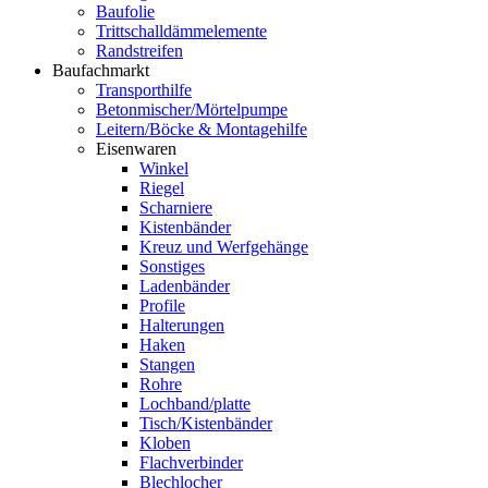
Baufolie
Trittschalldämmelemente
Randstreifen
Baufachmarkt
Transporthilfe
Betonmischer/Mörtelpumpe
Leitern/Böcke & Montagehilfe
Eisenwaren
Winkel
Riegel
Scharniere
Kistenbänder
Kreuz und Werfgehänge
Sonstiges
Ladenbänder
Profile
Halterungen
Haken
Stangen
Rohre
Lochband/platte
Tisch/Kistenbänder
Kloben
Flachverbinder
Blechlocher