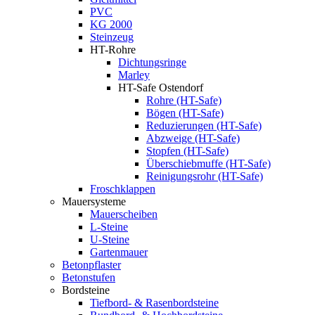
PVC
KG 2000
Steinzeug
HT-Rohre
Dichtungsringe
Marley
HT-Safe Ostendorf
Rohre (HT-Safe)
Bögen (HT-Safe)
Reduzierungen (HT-Safe)
Abzweige (HT-Safe)
Stopfen (HT-Safe)
Überschiebmuffe (HT-Safe)
Reinigungsrohr (HT-Safe)
Froschklappen
Mauersysteme
Mauerscheiben
L-Steine
U-Steine
Gartenmauer
Betonpflaster
Betonstufen
Bordsteine
Tiefbord- & Rasenbordsteine