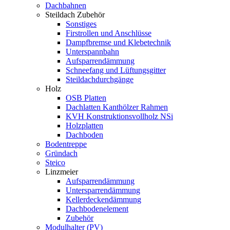
Dachbahnen
Steildach Zubehör
Sonstiges
Firstrollen und Anschlüsse
Dampfbremse und Klebetechnik
Unterspannbahn
Aufsparrendämmung
Schneefang und Lüftungsgitter
Steildachdurchgänge
Holz
OSB Platten
Dachlatten Kanthölzer Rahmen
KVH Konstruktionsvollholz NSi
Holzplatten
Dachboden
Bodentreppe
Gründach
Steico
Linzmeier
Aufsparrendämmung
Untersparrendämmung
Kellerdeckendämmung
Dachbodenelement
Zubehör
Modulhalter (PV)