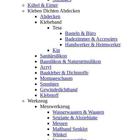
Kübel & Eimer
Kleben Dichten Abdecken
Abdecken
Klebeband
Tesa
Basteln & Büro
Badezimmer & Accesoires
Handwerker & Heimwerker
Kip
Sanitärsilikon
Bausilikon & Natursteinsilikon
Acryl
Baukleber & Dichtstoffe
Montageschaum
Sonstiges
Gewindedichtband
Klebstoff
Werkzeug
Messwerkzeug
Wasserwaagen & Waagen
Setzlatte & Abziehlatte
Messen
Maßband Senklot
Winkel