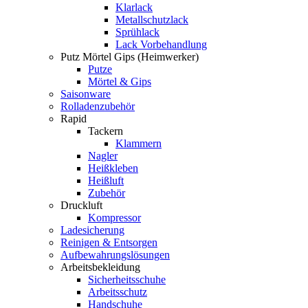
Klarlack
Metallschutzlack
Sprühlack
Lack Vorbehandlung
Putz Mörtel Gips (Heimwerker)
Putze
Mörtel & Gips
Saisonware
Rolladenzubehör
Rapid
Tackern
Klammern
Nagler
Heißkleben
Heißluft
Zubehör
Druckluft
Kompressor
Ladesicherung
Reinigen & Entsorgen
Aufbewahrungslösungen
Arbeitsbekleidung
Sicherheitsschuhe
Arbeitsschutz
Handschuhe