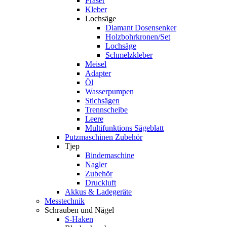
Fräser
Kleber
Lochsäge
Diamant Dosensenker
Holzbohrkronen/Set
Lochsäge
Schmelzkleber
Meisel
Adapter
Öl
Wasserpumpen
Stichsägen
Trennscheibe
Leere
Multifunktions Sägeblatt
Putzmaschinen Zubehör
Tjep
Bindemaschine
Nagler
Zubehör
Druckluft
Akkus & Ladegeräte
Messtechnik
Schrauben und Nägel
S-Haken