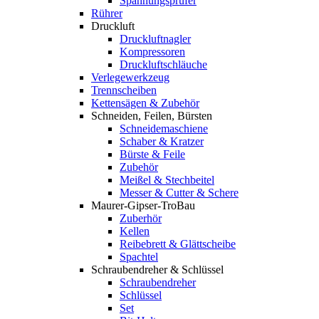
Spannungsprüfer
Rührer
Druckluft
Druckluftnagler
Kompressoren
Druckluftschläuche
Verlegewerkzeug
Trennscheiben
Kettensägen & Zubehör
Schneiden, Feilen, Bürsten
Schneidemaschiene
Schaber & Kratzer
Bürste & Feile
Zubehör
Meißel & Stechbeitel
Messer & Cutter & Schere
Maurer-Gipser-TroBau
Zuberhör
Kellen
Reibebrett & Glättscheibe
Spachtel
Schraubendreher & Schlüssel
Schraubendreher
Schlüssel
Set