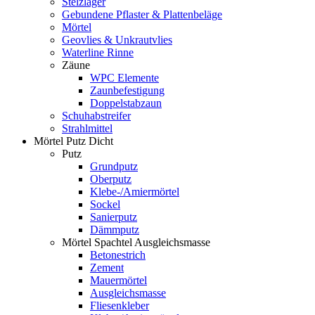
Stelzlager
Gebundene Pflaster & Plattenbeläge
Mörtel
Geovlies & Unkrautvlies
Waterline Rinne
Zäune
WPC Elemente
Zaunbefestigung
Doppelstabzaun
Schuhabstreifer
Strahlmittel
Mörtel Putz Dicht
Putz
Grundputz
Oberputz
Klebe-/Amiermörtel
Sockel
Sanierputz
Dämmputz
Mörtel Spachtel Ausgleichsmasse
Betonestrich
Zement
Mauermörtel
Ausgleichsmasse
Fliesenkleber