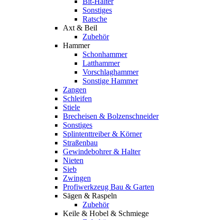
Bit-Halter
Sonstiges
Ratsche
Axt & Beil
Zubehör
Hammer
Schonhammer
Latthammer
Vorschlaghammer
Sonstige Hammer
Zangen
Schleifen
Stiele
Brecheisen & Bolzenschneider
Sonstiges
Splintenttreiber & Körner
Straßenbau
Gewindebohrer & Halter
Nieten
Sieb
Zwingen
Profiwerkzeug Bau & Garten
Sägen & Raspeln
Zubehör
Keile & Hobel & Schmiege