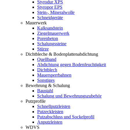
Styrodur XPS
Styropor EPS
Stein-, Mineralwolle
Schneidgeräte
Mauerwerk
Kalksandstein
Ziegelmauerwerk
Porenbeton
Schalungssteine
Stürze
Dichtbleche & Bodenplattenabdichtung
Quellband
Abdichtung gegen Bodenfeuchtigkeit
Dichtblech
Mauersperrbahnen
Sonstiges
Bewehrung & Schalung
Baustahl
Schalung und Bewehrungszubehör
Putzprofile
Schnellputzleisten
Putzeckleisten
Putzabschluss und Sockelprofil
Anputzleisten
WDVS