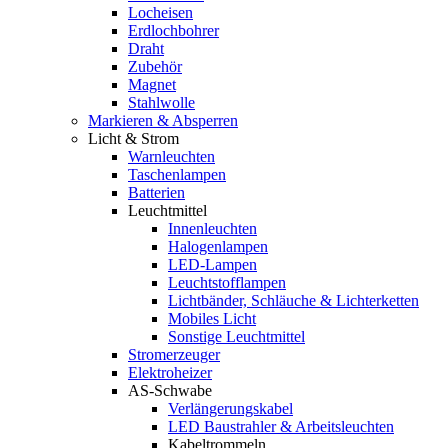
Locheisen
Erdlochbohrer
Draht
Zubehör
Magnet
Stahlwolle
Markieren & Absperren
Licht & Strom
Warnleuchten
Taschenlampen
Batterien
Leuchtmittel
Innenleuchten
Halogenlampen
LED-Lampen
Leuchtstofflampen
Lichtbänder, Schläuche & Lichterketten
Mobiles Licht
Sonstige Leuchtmittel
Stromerzeuger
Elektroheizer
AS-Schwabe
Verlängerungskabel
LED Baustrahler & Arbeitsleuchten
Kabeltrommeln