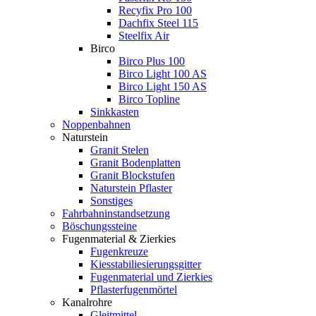
Recyfix Pro 100
Dachfix Steel 115
Steelfix Air
Birco
Birco Plus 100
Birco Light 100 AS
Birco Light 150 AS
Birco Topline
Sinkkasten
Noppenbahnen
Naturstein
Granit Stelen
Granit Bodenplatten
Granit Blockstufen
Naturstein Pflaster
Sonstiges
Fahrbahninstandsetzung
Böschungssteine
Fugenmaterial & Zierkies
Fugenkreuze
Kiesstabiliesierungsgitter
Fugenmaterial und Zierkies
Pflasterfugenmörtel
Kanalrohre
Gleitmittel