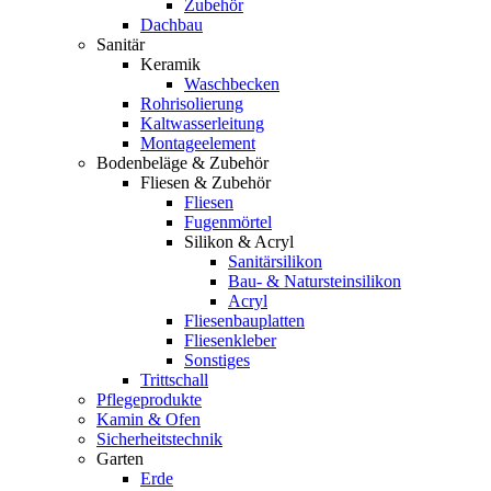
Zubehör
Dachbau
Sanitär
Keramik
Waschbecken
Rohrisolierung
Kaltwasserleitung
Montageelement
Bodenbeläge & Zubehör
Fliesen & Zubehör
Fliesen
Fugenmörtel
Silikon & Acryl
Sanitärsilikon
Bau- & Natursteinsilikon
Acryl
Fliesenbauplatten
Fliesenkleber
Sonstiges
Trittschall
Pflegeprodukte
Kamin & Ofen
Sicherheitstechnik
Garten
Erde