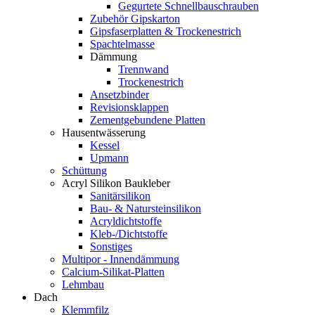
Gegurtete Schnellbauschrauben
Zubehör Gipskarton
Gipsfaserplatten & Trockenestrich
Spachtelmasse
Dämmung
Trennwand
Trockenestrich
Ansetzbinder
Revisionsklappen
Zementgebundene Platten
Hausentwässerung
Kessel
Upmann
Schüttung
Acryl Silikon Baukleber
Sanitärsilikon
Bau- & Natursteinsilikon
Acryldichtstoffe
Kleb-/Dichtstoffe
Sonstiges
Multipor - Innendämmung
Calcium-Silikat-Platten
Lehmbau
Dach
Klemmfilz