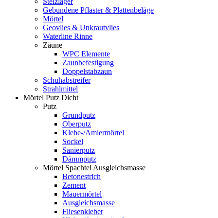
Stelzlager
Gebundene Pflaster & Plattenbeläge
Mörtel
Geovlies & Unkrautvlies
Waterline Rinne
Zäune
WPC Elemente
Zaunbefestigung
Doppelstabzaun
Schuhabstreifer
Strahlmittel
Mörtel Putz Dicht
Putz
Grundputz
Oberputz
Klebe-/Amiermörtel
Sockel
Sanierputz
Dämmputz
Mörtel Spachtel Ausgleichsmasse
Betonestrich
Zement
Mauermörtel
Ausgleichsmasse
Fliesenkleber