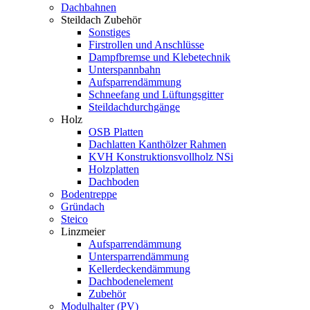
Dachbahnen
Steildach Zubehör
Sonstiges
Firstrollen und Anschlüsse
Dampfbremse und Klebetechnik
Unterspannbahn
Aufsparrendämmung
Schneefang und Lüftungsgitter
Steildachdurchgänge
Holz
OSB Platten
Dachlatten Kanthölzer Rahmen
KVH Konstruktionsvollholz NSi
Holzplatten
Dachboden
Bodentreppe
Gründach
Steico
Linzmeier
Aufsparrendämmung
Untersparrendämmung
Kellerdeckendämmung
Dachbodenelement
Zubehör
Modulhalter (PV)