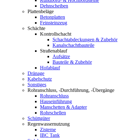
Rundbord- & Hochbordsteine
Dehnscheiben
Plattenbeläge
Betonplatten
Feinsteinzeug
Schächte
Kontrollschacht
Schachtabdeckungen & Zubehör
Kanalschachtbauteile
Straßenablauf
Aufsätze
Bauteile & Zubehör
Hofablauf
Dränage
Kabelschutz
Sonstiges
Rohranschluss, -Durchführung, -Übergänge
Rohranschluss
Hauseinführung
Manschetten & Adapter
Rohrschellen
Schüttgüter
Regenwassernutzung
Zisterne
IBC Tank