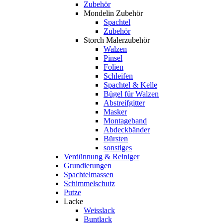
Zubehör
Mondelin Zubehör
Spachtel
Zubehör
Storch Malerzubehör
Walzen
Pinsel
Folien
Schleifen
Spachtel & Kelle
Bügel für Walzen
Abstreifgitter
Masker
Montageband
Abdeckbänder
Bürsten
sonstiges
Verdünnung & Reiniger
Grundierungen
Spachtelmassen
Schimmelschutz
Putze
Lacke
Weisslack
Buntlack