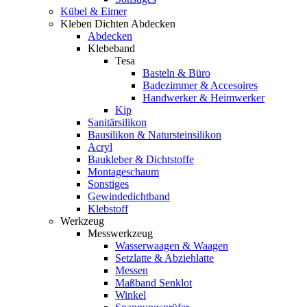
Kübel & Eimer
Kleben Dichten Abdecken
Abdecken
Klebeband
Tesa
Basteln & Büro
Badezimmer & Accesoires
Handwerker & Heimwerker
Kip
Sanitärsilikon
Bausilikon & Natursteinsilikon
Acryl
Baukleber & Dichtstoffe
Montageschaum
Sonstiges
Gewindedichtband
Klebstoff
Werkzeug
Messwerkzeug
Wasserwaagen & Waagen
Setzlatte & Abziehlatte
Messen
Maßband Senklot
Winkel