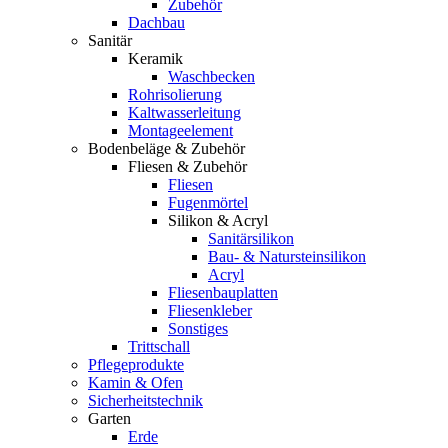
Zubehör
Dachbau
Sanitär
Keramik
Waschbecken
Rohrisolierung
Kaltwasserleitung
Montageelement
Bodenbeläge & Zubehör
Fliesen & Zubehör
Fliesen
Fugenmörtel
Silikon & Acryl
Sanitärsilikon
Bau- & Natursteinsilikon
Acryl
Fliesenbauplatten
Fliesenkleber
Sonstiges
Trittschall
Pflegeprodukte
Kamin & Ofen
Sicherheitstechnik
Garten
Erde