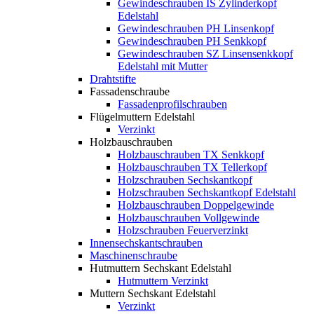
Gewindeschrauben IS Zylinderkopf
Edelstahl
Gewindeschrauben PH Linsenkopf
Gewindeschrauben PH Senkkopf
Gewindeschrauben SZ Linsensenkkopf
Edelstahl mit Mutter
Drahtstifte
Fassadenschraube
Fassadenprofilschrauben
Flügelmuttern Edelstahl
Verzinkt
Holzbauschrauben
Holzbauschrauben TX Senkkopf
Holzbauschrauben TX Tellerkopf
Holzschrauben Sechskantkopf
Holzschrauben Sechskantkopf Edelstahl
Holzbauschrauben Doppelgewinde
Holzbauschrauben Vollgewinde
Holzschrauben Feuerverzinkt
Innensechskantschrauben
Maschinenschraube
Hutmuttern Sechskant Edelstahl
Hutmuttern Verzinkt
Muttern Sechskant Edelstahl
Verzinkt