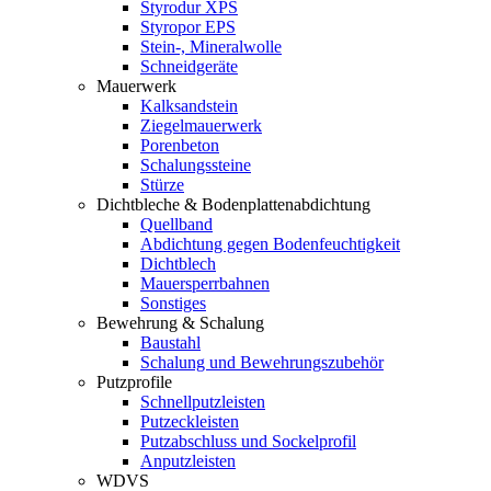
Styrodur XPS
Styropor EPS
Stein-, Mineralwolle
Schneidgeräte
Mauerwerk
Kalksandstein
Ziegelmauerwerk
Porenbeton
Schalungssteine
Stürze
Dichtbleche & Bodenplattenabdichtung
Quellband
Abdichtung gegen Bodenfeuchtigkeit
Dichtblech
Mauersperrbahnen
Sonstiges
Bewehrung & Schalung
Baustahl
Schalung und Bewehrungszubehör
Putzprofile
Schnellputzleisten
Putzeckleisten
Putzabschluss und Sockelprofil
Anputzleisten
WDVS