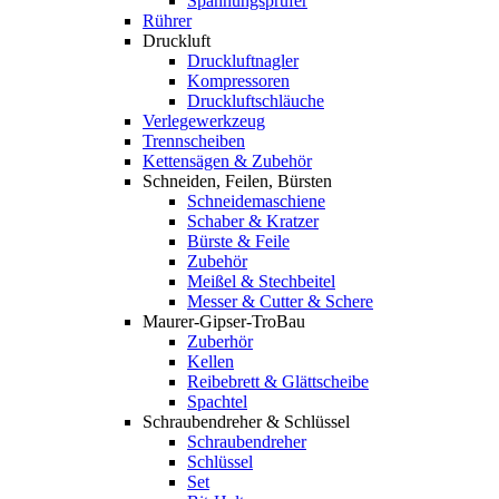
Spannungsprüfer
Rührer
Druckluft
Druckluftnagler
Kompressoren
Druckluftschläuche
Verlegewerkzeug
Trennscheiben
Kettensägen & Zubehör
Schneiden, Feilen, Bürsten
Schneidemaschiene
Schaber & Kratzer
Bürste & Feile
Zubehör
Meißel & Stechbeitel
Messer & Cutter & Schere
Maurer-Gipser-TroBau
Zuberhör
Kellen
Reibebrett & Glättscheibe
Spachtel
Schraubendreher & Schlüssel
Schraubendreher
Schlüssel
Set