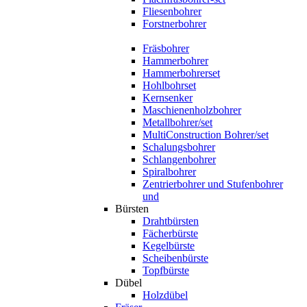
Fliesenbohrer
Forstnerbohrer
Fräsbohrer
Hammerbohrer
Hammerbohrerset
Hohlbohrset
Kernsenker
Maschienenholzbohrer
Metallbohrer/set
MultiConstruction Bohrer/set
Schalungsbohrer
Schlangenbohrer
Spiralbohrer
Zentrierbohrer und Stufenbohrer
und
Bürsten
Drahtbürsten
Fächerbürste
Kegelbürste
Scheibenbürste
Topfbürste
Dübel
Holzdübel