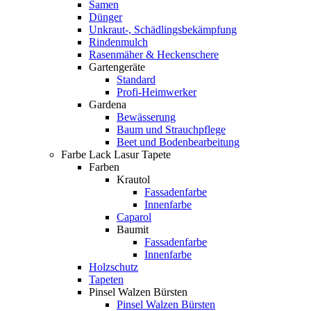
Samen
Dünger
Unkraut-, Schädlingsbekämpfung
Rindenmulch
Rasenmäher & Heckenschere
Gartengeräte
Standard
Profi-Heimwerker
Gardena
Bewässerung
Baum und Strauchpflege
Beet und Bodenbearbeitung
Farbe Lack Lasur Tapete
Farben
Krautol
Fassadenfarbe
Innenfarbe
Caparol
Baumit
Fassadenfarbe
Innenfarbe
Holzschutz
Tapeten
Pinsel Walzen Bürsten
Pinsel Walzen Bürsten