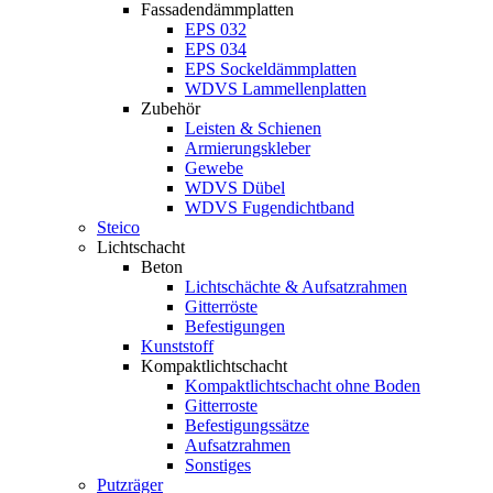
Fassadendämmplatten
EPS 032
EPS 034
EPS Sockeldämmplatten
WDVS Lammellenplatten
Zubehör
Leisten & Schienen
Armierungskleber
Gewebe
WDVS Dübel
WDVS Fugendichtband
Steico
Lichtschacht
Beton
Lichtschächte & Aufsatzrahmen
Gitterröste
Befestigungen
Kunststoff
Kompaktlichtschacht
Kompaktlichtschacht ohne Boden
Gitterroste
Befestigungssätze
Aufsatzrahmen
Sonstiges
Putzräger