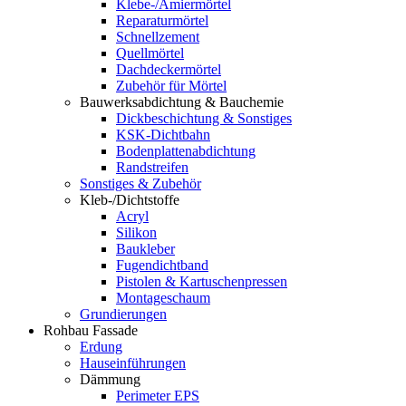
Klebe-/Amiermörtel
Reparaturmörtel
Schnellzement
Quellmörtel
Dachdeckermörtel
Zubehör für Mörtel
Bauwerksabdichtung & Bauchemie
Dickbeschichtung & Sonstiges
KSK-Dichtbahn
Bodenplattenabdichtung
Randstreifen
Sonstiges & Zubehör
Kleb-/Dichtstoffe
Acryl
Silikon
Baukleber
Fugendichtband
Pistolen & Kartuschenpressen
Montageschaum
Grundierungen
Rohbau Fassade
Erdung
Hauseinführungen
Dämmung
Perimeter EPS