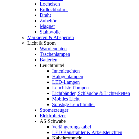
Locheisen
Erdlochbohrer
Draht
Zubehör
Magnet
Stahlwolle
Markieren & Absperren
Licht & Strom
Warnleuchten
Taschenlampen
Batterien
Leuchtmittel
Innenleuchten
Halogenlampen
LED-Lampen
Leuchtstofflampen
Lichtbänder, Schläuche & Lichterketten
Mobiles Licht
Sonstige Leuchtmittel
Stromerzeuger
Elektroheizer
AS-Schwabe
Verlängerungskabel
LED Baustrahler & Arbeitsleuchten
Kabeltrommeln