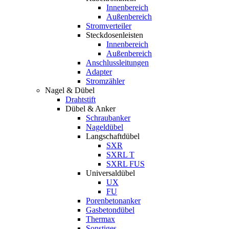
Innenbereich
Außenbereich
Stromverteiler
Steckdosenleisten
Innenbereich
Außenbereich
Anschlussleitungen
Adapter
Stromzähler
Nagel & Dübel
Drahtstift
Dübel & Anker
Schraubanker
Nageldübel
Langschaftdübel
SXR
SXRL T
SXRL FUS
Universaldübel
UX
FU
Porenbetonanker
Gasbetondübel
Thermax
Sonstiges