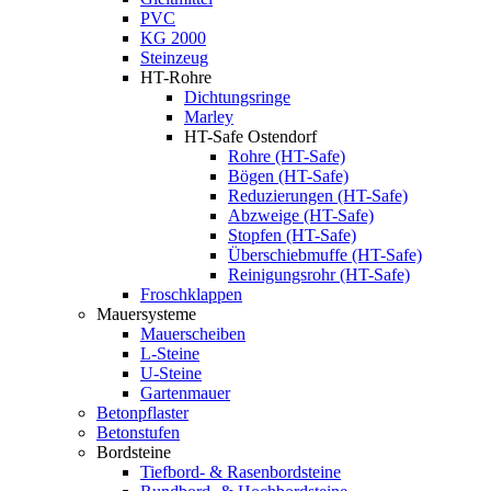
PVC
KG 2000
Steinzeug
HT-Rohre
Dichtungsringe
Marley
HT-Safe Ostendorf
Rohre (HT-Safe)
Bögen (HT-Safe)
Reduzierungen (HT-Safe)
Abzweige (HT-Safe)
Stopfen (HT-Safe)
Überschiebmuffe (HT-Safe)
Reinigungsrohr (HT-Safe)
Froschklappen
Mauersysteme
Mauerscheiben
L-Steine
U-Steine
Gartenmauer
Betonpflaster
Betonstufen
Bordsteine
Tiefbord- & Rasenbordsteine