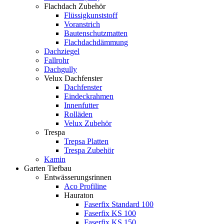
Flachdach Zubehör
Flüssigkunststoff
Voranstrich
Bautenschutzmatten
Flachdachdämmung
Dachziegel
Fallrohr
Dachgully
Velux Dachfenster
Dachfenster
Eindeckrahmen
Innenfutter
Rolläden
Velux Zubehör
Trespa
Trepsa Platten
Trespa Zubehör
Kamin
Garten Tiefbau
Entwässerungsrinnen
Aco Profiline
Hauraton
Faserfix Standard 100
Faserfix KS 100
Faserfix KS 150