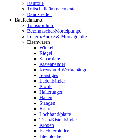
Baufolie
Trittschalldämmelemente
Randstreifen
Baufachmarkt
Transporthilfe
Betonmischer/Mörtelpumpe
Leitern/Böcke & Montagehilfe
Eisenwaren
Winkel
Riegel
Scharniere
Kistenbänder
Kreuz und Werfgehänge
Sonstiges
Ladenbänder
Profile
Halterungen
Haken
Stangen
Rohre
Lochband/platte
Tisch/Kistenbänder
Kloben
Flachverbinder
Blechlocher