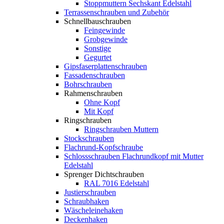
Stoppmuttern Sechskant Edelstahl
Terrassenschrauben und Zubehör
Schnellbauschrauben
Feingewinde
Grobgewinde
Sonstige
Gegurtet
Gipsfaserplattenschrauben
Fassadenschrauben
Bohrschrauben
Rahmenschrauben
Ohne Kopf
Mit Kopf
Ringschrauben
Ringschrauben Muttern
Stockschrauben
Flachrund-Kopfschraube
Schlossschrauben Flachrundkopf mit Mutter
Edelstahl
Sprenger Dichtschrauben
RAL 7016 Edelstahl
Justierschrauben
Schraubhaken
Wäscheleinehaken
Deckenhaken