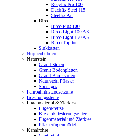
Recyfix Pro 100
Dachfix Steel 115
Steelfix Air
Birco
Birco Plus 100
Birco Light 100 AS
Birco Light 150 AS
Birco Topline
Sinkkasten
Noppenbahnen
Naturstein
Granit Stelen
Granit Bodenplatten
Granit Blockstufen
Naturstein Pflaster
Sonstiges
Fahrbahninstandsetzung
Böschungssteine
Fugenmaterial & Zierkies
Fugenkreuze
Kiesstabiliesierungsgitter
Fugenmaterial und Zierkies
Pflasterfugenmörtel
Kanalrohre
Gleitmittel