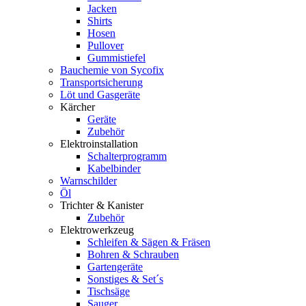
Jacken
Shirts
Hosen
Pullover
Gummistiefel
Bauchemie von Sycofix
Transportsicherung
Löt und Gasgeräte
Kärcher
Geräte
Zubehör
Elektroinstallation
Schalterprogramm
Kabelbinder
Warnschilder
Öl
Trichter & Kanister
Zubehör
Elektrowerkzeug
Schleifen & Sägen & Fräsen
Bohren & Schrauben
Gartengeräte
Sonstiges & Set´s
Tischsäge
Sauger