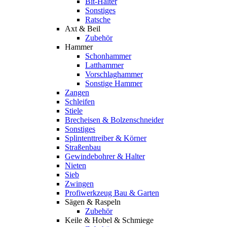
Bit-Halter
Sonstiges
Ratsche
Axt & Beil
Zubehör
Hammer
Schonhammer
Latthammer
Vorschlaghammer
Sonstige Hammer
Zangen
Schleifen
Stiele
Brecheisen & Bolzenschneider
Sonstiges
Splintenttreiber & Körner
Straßenbau
Gewindebohrer & Halter
Nieten
Sieb
Zwingen
Profiwerkzeug Bau & Garten
Sägen & Raspeln
Zubehör
Keile & Hobel & Schmiege