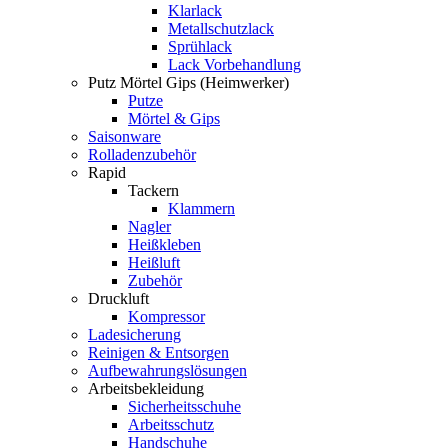
Klarlack
Metallschutzlack
Sprühlack
Lack Vorbehandlung
Putz Mörtel Gips (Heimwerker)
Putze
Mörtel & Gips
Saisonware
Rolladenzubehör
Rapid
Tackern
Klammern
Nagler
Heißkleben
Heißluft
Zubehör
Druckluft
Kompressor
Ladesicherung
Reinigen & Entsorgen
Aufbewahrungslösungen
Arbeitsbekleidung
Sicherheitsschuhe
Arbeitsschutz
Handschuhe