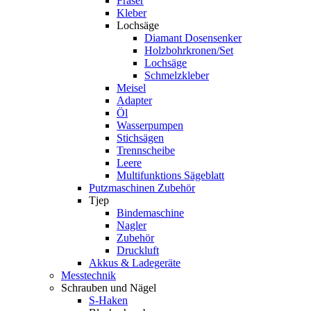
Fräser
Kleber
Lochsäge
Diamant Dosensenker
Holzbohrkronen/Set
Lochsäge
Schmelzkleber
Meisel
Adapter
Öl
Wasserpumpen
Stichsägen
Trennscheibe
Leere
Multifunktions Sägeblatt
Putzmaschinen Zubehör
Tjep
Bindemaschine
Nagler
Zubehör
Druckluft
Akkus & Ladegeräte
Messtechnik
Schrauben und Nägel
S-Haken