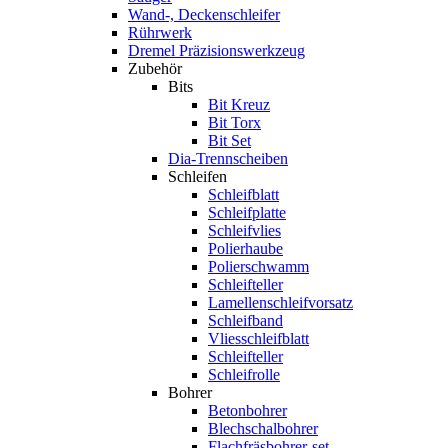
Wand-, Deckenschleifer
Rührwerk
Dremel Präzisionswerkzeug
Zubehör
Bits
Bit Kreuz
Bit Torx
Bit Set
Dia-Trennscheiben
Schleifen
Schleifblatt
Schleifplatte
Schleifvlies
Polierhaube
Polierschwamm
Schleifteller
Lamellenschleifvorsatz
Schleifband
Vliesschleifblatt
Schleifteller
Schleifrolle
Bohrer
Betonbohrer
Blechschalbohrer
Flachfräsbohrer-set