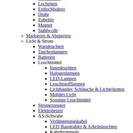
Locheisen
Erdlochbohrer
Draht
Zubehör
Magnet
Stahlwolle
Markieren & Absperren
Licht & Strom
Warnleuchten
Taschenlampen
Batterien
Leuchtmittel
Innenleuchten
Halogenlampen
LED-Lampen
Leuchtstofflampen
Lichtbänder, Schläuche & Lichterketten
Mobiles Licht
Sonstige Leuchtmittel
Stromerzeuger
Elektroheizer
AS-Schwabe
Verlängerungskabel
LED Baustrahler & Arbeitsleuchten
Kabeltrommeln