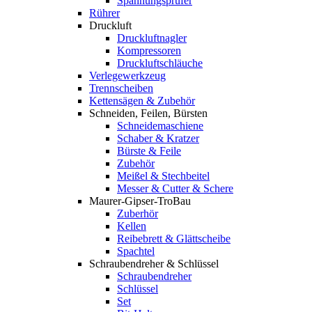
Spannungsprüfer
Rührer
Druckluft
Druckluftnagler
Kompressoren
Druckluftschläuche
Verlegewerkzeug
Trennscheiben
Kettensägen & Zubehör
Schneiden, Feilen, Bürsten
Schneidemaschiene
Schaber & Kratzer
Bürste & Feile
Zubehör
Meißel & Stechbeitel
Messer & Cutter & Schere
Maurer-Gipser-TroBau
Zuberhör
Kellen
Reibebrett & Glättscheibe
Spachtel
Schraubendreher & Schlüssel
Schraubendreher
Schlüssel
Set