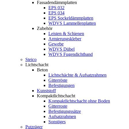
Fassadendämmplatten
EPS 032
EPS 034
EPS Sockeldämmplatten
WDVS Lammellenplatten
Zubehör
Leisten & Schienen
Armierungskleber
Gewebe
WDVS Dübel
WDVS Fugendichtband
Steico
Lichtschacht
Beton
Lichtschächte & Aufsatzrahmen
Gitterröste
Befestigungen
Kunststoff
Kompaktlichtschacht
Kompaktlichtschacht ohne Boden
Gitterroste
Befestigungssätze
Aufsatzrahmen
Sonstiges
Putzräger