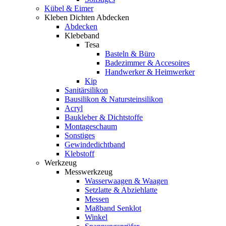
Kübel & Eimer
Kleben Dichten Abdecken
Abdecken
Klebeband
Tesa
Basteln & Büro
Badezimmer & Accesoires
Handwerker & Heimwerker
Kip
Sanitärsilikon
Bausilikon & Natursteinsilikon
Acryl
Baukleber & Dichtstoffe
Montageschaum
Sonstiges
Gewindedichtband
Klebstoff
Werkzeug
Messwerkzeug
Wasserwaagen & Waagen
Setzlatte & Abziehlatte
Messen
Maßband Senklot
Winkel