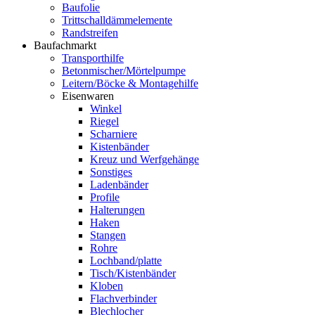
Baufolie
Trittschalldämmelemente
Randstreifen
Baufachmarkt
Transporthilfe
Betonmischer/Mörtelpumpe
Leitern/Böcke & Montagehilfe
Eisenwaren
Winkel
Riegel
Scharniere
Kistenbänder
Kreuz und Werfgehänge
Sonstiges
Ladenbänder
Profile
Halterungen
Haken
Stangen
Rohre
Lochband/platte
Tisch/Kistenbänder
Kloben
Flachverbinder
Blechlocher