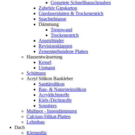
Gegurtete Schnellbauschrauben
Zubehör Gipskarton
Gipsfaserplatten & Trockenestrich
Spachtelmasse
Dämmung
Trennwand
Trockenestrich
Ansetzbinder
Revisionsklappen
Zementgebundene Platten
Hausentwässerung
Kessel
Upmann
Schüttung
Acryl Silikon Baukleber
Sanitärsilikon
Bau- & Natursteinsilikon
Acryldichtstoffe
Kleb-/Dichtstoffe
Sonstiges
Multipor - Innendämmung
Calcium-Silikat-Platten
Lehmbau
Dach
Klemmfilz