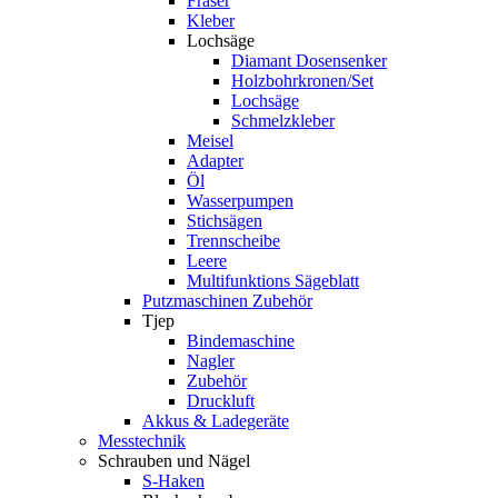
Fräser
Kleber
Lochsäge
Diamant Dosensenker
Holzbohrkronen/Set
Lochsäge
Schmelzkleber
Meisel
Adapter
Öl
Wasserpumpen
Stichsägen
Trennscheibe
Leere
Multifunktions Sägeblatt
Putzmaschinen Zubehör
Tjep
Bindemaschine
Nagler
Zubehör
Druckluft
Akkus & Ladegeräte
Messtechnik
Schrauben und Nägel
S-Haken