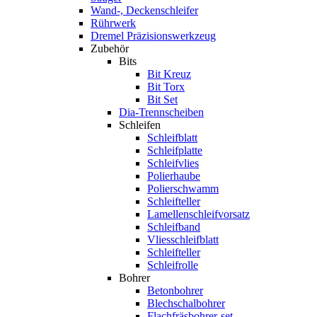
Wand-, Deckenschleifer
Rührwerk
Dremel Präzisionswerkzeug
Zubehör
Bits
Bit Kreuz
Bit Torx
Bit Set
Dia-Trennscheiben
Schleifen
Schleifblatt
Schleifplatte
Schleifvlies
Polierhaube
Polierschwamm
Schleifteller
Lamellenschleifvorsatz
Schleifband
Vliesschleifblatt
Schleifteller
Schleifrolle
Bohrer
Betonbohrer
Blechschalbohrer
Flachfräsbohrer-set