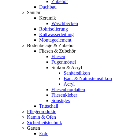
Zubehör
Dachbau
Sanitär
Keramik
Waschbecken
Rohrisolierung
Kaltwasserleitung
Montageelement
Bodenbeläge & Zubehör
Fliesen & Zubehör
Fliesen
Fugenmörtel
Silikon & Acryl
Sanitärsilikon
Bau- & Natursteinsilikon
Acryl
Fliesenbauplatten
Fliesenkleber
Sonstiges
Trittschall
Pflegeprodukte
Kamin & Ofen
Sicherheitstechnik
Garten
Erde