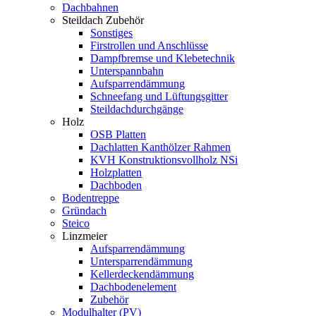
Dachbahnen
Steildach Zubehör
Sonstiges
Firstrollen und Anschlüsse
Dampfbremse und Klebetechnik
Unterspannbahn
Aufsparrendämmung
Schneefang und Lüftungsgitter
Steildachdurchgänge
Holz
OSB Platten
Dachlatten Kanthölzer Rahmen
KVH Konstruktionsvollholz NSi
Holzplatten
Dachboden
Bodentreppe
Gründach
Steico
Linzmeier
Aufsparrendämmung
Untersparrendämmung
Kellerdeckendämmung
Dachbodenelement
Zubehör
Modulhalter (PV)