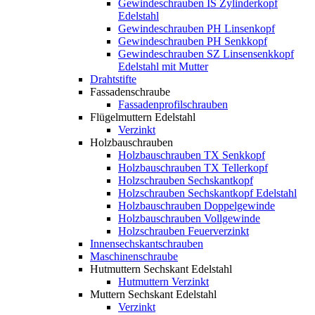
Gewindeschrauben IS Zylinderkopf
Edelstahl
Gewindeschrauben PH Linsenkopf
Gewindeschrauben PH Senkkopf
Gewindeschrauben SZ Linsensenkkopf
Edelstahl mit Mutter
Drahtstifte
Fassadenschraube
Fassadenprofilschrauben
Flügelmuttern Edelstahl
Verzinkt
Holzbauschrauben
Holzbauschrauben TX Senkkopf
Holzbauschrauben TX Tellerkopf
Holzschrauben Sechskantkopf
Holzschrauben Sechskantkopf Edelstahl
Holzbauschrauben Doppelgewinde
Holzbauschrauben Vollgewinde
Holzschrauben Feuerverzinkt
Innensechskantschrauben
Maschinenschraube
Hutmuttern Sechskant Edelstahl
Hutmuttern Verzinkt
Muttern Sechskant Edelstahl
Verzinkt