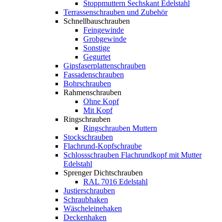
Stoppmuttern Sechskant Edelstahl
Terrassenschrauben und Zubehör
Schnellbauschrauben
Feingewinde
Grobgewinde
Sonstige
Gegurtet
Gipsfaserplattenschrauben
Fassadenschrauben
Bohrschrauben
Rahmenschrauben
Ohne Kopf
Mit Kopf
Ringschrauben
Ringschrauben Muttern
Stockschrauben
Flachrund-Kopfschraube
Schlossschrauben Flachrundkopf mit Mutter
Edelstahl
Sprenger Dichtschrauben
RAL 7016 Edelstahl
Justierschrauben
Schraubhaken
Wäscheleinehaken
Deckenhaken