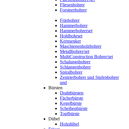
Fliesenbohrer
Forstnerbohrer
Fräsbohrer
Hammerbohrer
Hammerbohrerset
Hohlbohrset
Kernsenker
Maschienenholzbohrer
Metallbohrer/set
MultiConstruction Bohrer/set
Schalungsbohrer
Schlangenbohrer
Spiralbohrer
Zentrierbohrer und Stufenbohrer
und
Bürsten
Drahtbürsten
Fächerbürste
Kegelbürste
Scheibenbürste
Topfbürste
Dübel
Holzdübel