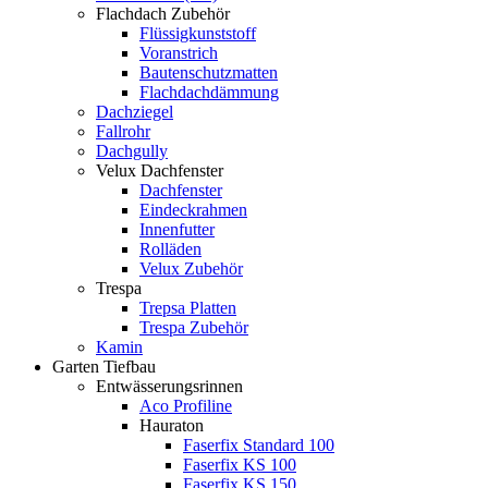
Flachdach Zubehör
Flüssigkunststoff
Voranstrich
Bautenschutzmatten
Flachdachdämmung
Dachziegel
Fallrohr
Dachgully
Velux Dachfenster
Dachfenster
Eindeckrahmen
Innenfutter
Rolläden
Velux Zubehör
Trespa
Trepsa Platten
Trespa Zubehör
Kamin
Garten Tiefbau
Entwässerungsrinnen
Aco Profiline
Hauraton
Faserfix Standard 100
Faserfix KS 100
Faserfix KS 150