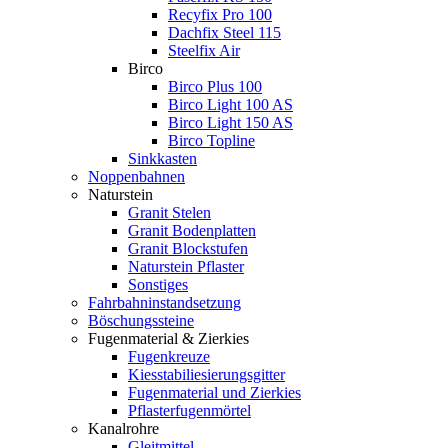
Recyfix Pro 100
Dachfix Steel 115
Steelfix Air
Birco
Birco Plus 100
Birco Light 100 AS
Birco Light 150 AS
Birco Topline
Sinkkasten
Noppenbahnen
Naturstein
Granit Stelen
Granit Bodenplatten
Granit Blockstufen
Naturstein Pflaster
Sonstiges
Fahrbahninstandsetzung
Böschungssteine
Fugenmaterial & Zierkies
Fugenkreuze
Kiesstabiliesierungsgitter
Fugenmaterial und Zierkies
Pflasterfugenmörtel
Kanalrohre
Gleitmittel