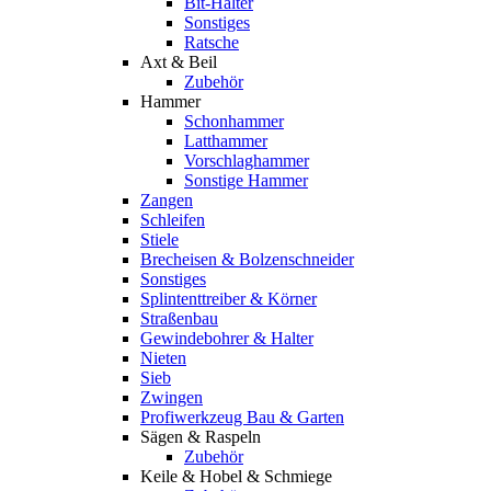
Bit-Halter
Sonstiges
Ratsche
Axt & Beil
Zubehör
Hammer
Schonhammer
Latthammer
Vorschlaghammer
Sonstige Hammer
Zangen
Schleifen
Stiele
Brecheisen & Bolzenschneider
Sonstiges
Splintenttreiber & Körner
Straßenbau
Gewindebohrer & Halter
Nieten
Sieb
Zwingen
Profiwerkzeug Bau & Garten
Sägen & Raspeln
Zubehör
Keile & Hobel & Schmiege