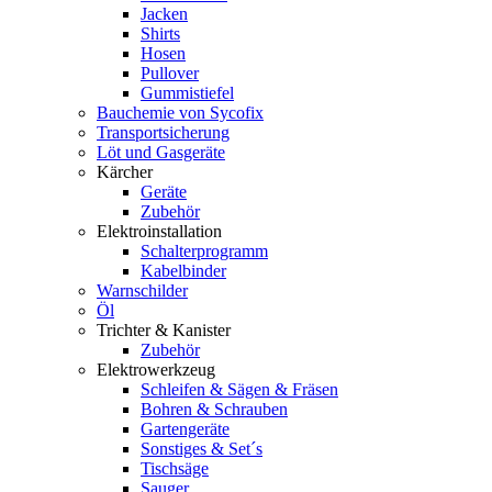
Jacken
Shirts
Hosen
Pullover
Gummistiefel
Bauchemie von Sycofix
Transportsicherung
Löt und Gasgeräte
Kärcher
Geräte
Zubehör
Elektroinstallation
Schalterprogramm
Kabelbinder
Warnschilder
Öl
Trichter & Kanister
Zubehör
Elektrowerkzeug
Schleifen & Sägen & Fräsen
Bohren & Schrauben
Gartengeräte
Sonstiges & Set´s
Tischsäge
Sauger