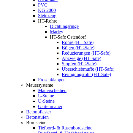
PVC
KG 2000
Steinzeug
HT-Rohre
Dichtungsringe
Marley
HT-Safe Ostendorf
Rohre (HT-Safe)
Bögen (HT-Safe)
Reduzierungen (HT-Safe)
Abzweige (HT-Safe)
Stopfen (HT-Safe)
Überschiebmuffe (HT-Safe)
Reinigungsrohr (HT-Safe)
Froschklappen
Mauersysteme
Mauerscheiben
L-Steine
U-Steine
Gartenmauer
Betonpflaster
Betonstufen
Bordsteine
Tiefbord- & Rasenbordsteine