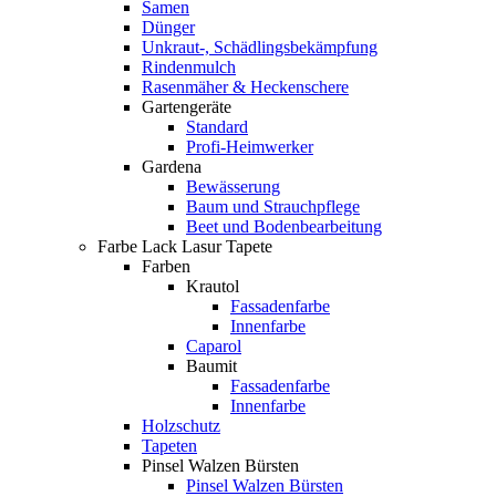
Samen
Dünger
Unkraut-, Schädlingsbekämpfung
Rindenmulch
Rasenmäher & Heckenschere
Gartengeräte
Standard
Profi-Heimwerker
Gardena
Bewässerung
Baum und Strauchpflege
Beet und Bodenbearbeitung
Farbe Lack Lasur Tapete
Farben
Krautol
Fassadenfarbe
Innenfarbe
Caparol
Baumit
Fassadenfarbe
Innenfarbe
Holzschutz
Tapeten
Pinsel Walzen Bürsten
Pinsel Walzen Bürsten