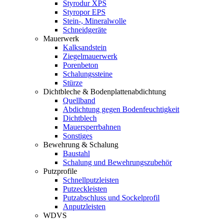
Styrodur XPS
Styropor EPS
Stein-, Mineralwolle
Schneidgeräte
Mauerwerk
Kalksandstein
Ziegelmauerwerk
Porenbeton
Schalungssteine
Stürze
Dichtbleche & Bodenplattenabdichtung
Quellband
Abdichtung gegen Bodenfeuchtigkeit
Dichtblech
Mauersperrbahnen
Sonstiges
Bewehrung & Schalung
Baustahl
Schalung und Bewehrungszubehör
Putzprofile
Schnellputzleisten
Putzeckleisten
Putzabschluss und Sockelprofil
Anputzleisten
WDVS