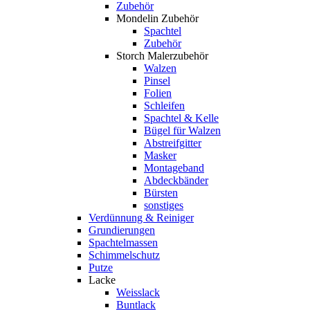
Zubehör
Mondelin Zubehör
Spachtel
Zubehör
Storch Malerzubehör
Walzen
Pinsel
Folien
Schleifen
Spachtel & Kelle
Bügel für Walzen
Abstreifgitter
Masker
Montageband
Abdeckbänder
Bürsten
sonstiges
Verdünnung & Reiniger
Grundierungen
Spachtelmassen
Schimmelschutz
Putze
Lacke
Weisslack
Buntlack