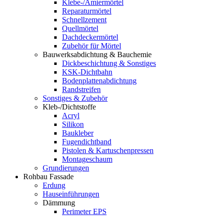
Klebe-/Amiermörtel
Reparaturmörtel
Schnellzement
Quellmörtel
Dachdeckermörtel
Zubehör für Mörtel
Bauwerksabdichtung & Bauchemie
Dickbeschichtung & Sonstiges
KSK-Dichtbahn
Bodenplattenabdichtung
Randstreifen
Sonstiges & Zubehör
Kleb-/Dichtstoffe
Acryl
Silikon
Baukleber
Fugendichtband
Pistolen & Kartuschenpressen
Montageschaum
Grundierungen
Rohbau Fassade
Erdung
Hauseinführungen
Dämmung
Perimeter EPS