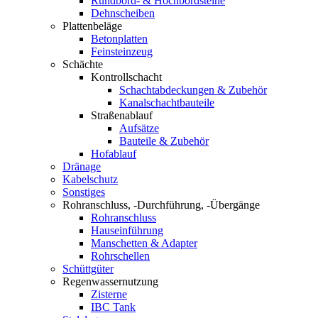
Rundbord- & Hochbordsteine
Dehnscheiben
Plattenbeläge
Betonplatten
Feinsteinzeug
Schächte
Kontrollschacht
Schachtabdeckungen & Zubehör
Kanalschachtbauteile
Straßenablauf
Aufsätze
Bauteile & Zubehör
Hofablauf
Dränage
Kabelschutz
Sonstiges
Rohranschluss, -Durchführung, -Übergänge
Rohranschluss
Hauseinführung
Manschetten & Adapter
Rohrschellen
Schüttgüter
Regenwassernutzung
Zisterne
IBC Tank