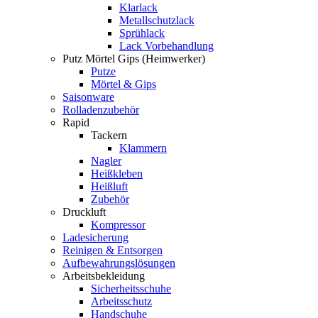
Klarlack
Metallschutzlack
Sprühlack
Lack Vorbehandlung
Putz Mörtel Gips (Heimwerker)
Putze
Mörtel & Gips
Saisonware
Rolladenzubehör
Rapid
Tackern
Klammern
Nagler
Heißkleben
Heißluft
Zubehör
Druckluft
Kompressor
Ladesicherung
Reinigen & Entsorgen
Aufbewahrungslösungen
Arbeitsbekleidung
Sicherheitsschuhe
Arbeitsschutz
Handschuhe