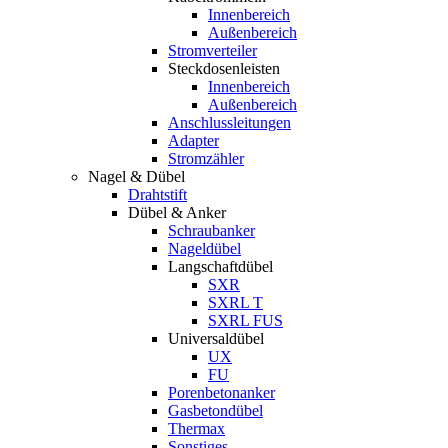
Innenbereich
Außenbereich
Stromverteiler
Steckdosenleisten
Innenbereich
Außenbereich
Anschlussleitungen
Adapter
Stromzähler
Nagel & Dübel
Drahtstift
Dübel & Anker
Schraubanker
Nageldübel
Langschaftdübel
SXR
SXRL T
SXRL FUS
Universaldübel
UX
FU
Porenbetonanker
Gasbetondübel
Thermax
Sonstiges