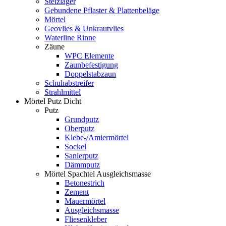
Stelzlager
Gebundene Pflaster & Plattenbeläge
Mörtel
Geovlies & Unkrautvlies
Waterline Rinne
Zäune
WPC Elemente
Zaunbefestigung
Doppelstabzaun
Schuhabstreifer
Strahlmittel
Mörtel Putz Dicht
Putz
Grundputz
Oberputz
Klebe-/Amiermörtel
Sockel
Sanierputz
Dämmputz
Mörtel Spachtel Ausgleichsmasse
Betonestrich
Zement
Mauermörtel
Ausgleichsmasse
Fliesenkleber