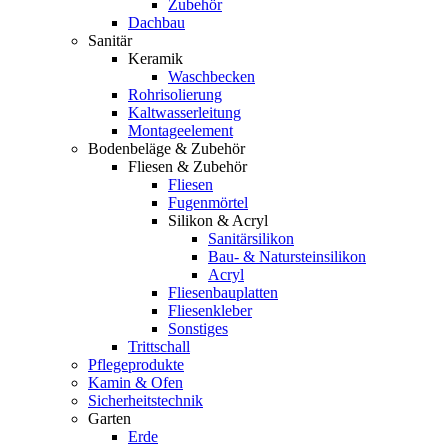
Zubehör
Dachbau
Sanitär
Keramik
Waschbecken
Rohrisolierung
Kaltwasserleitung
Montageelement
Bodenbeläge & Zubehör
Fliesen & Zubehör
Fliesen
Fugenmörtel
Silikon & Acryl
Sanitärsilikon
Bau- & Natursteinsilikon
Acryl
Fliesenbauplatten
Fliesenkleber
Sonstiges
Trittschall
Pflegeprodukte
Kamin & Ofen
Sicherheitstechnik
Garten
Erde