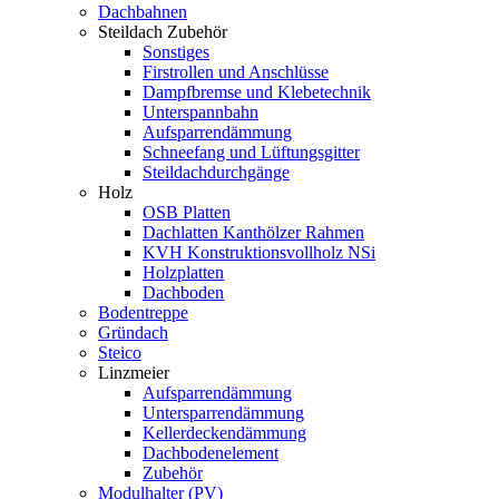
Dachbahnen
Steildach Zubehör
Sonstiges
Firstrollen und Anschlüsse
Dampfbremse und Klebetechnik
Unterspannbahn
Aufsparrendämmung
Schneefang und Lüftungsgitter
Steildachdurchgänge
Holz
OSB Platten
Dachlatten Kanthölzer Rahmen
KVH Konstruktionsvollholz NSi
Holzplatten
Dachboden
Bodentreppe
Gründach
Steico
Linzmeier
Aufsparrendämmung
Untersparrendämmung
Kellerdeckendämmung
Dachbodenelement
Zubehör
Modulhalter (PV)