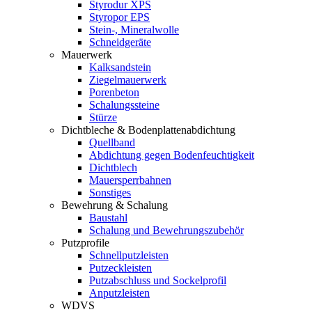
Styrodur XPS
Styropor EPS
Stein-, Mineralwolle
Schneidgeräte
Mauerwerk
Kalksandstein
Ziegelmauerwerk
Porenbeton
Schalungssteine
Stürze
Dichtbleche & Bodenplattenabdichtung
Quellband
Abdichtung gegen Bodenfeuchtigkeit
Dichtblech
Mauersperrbahnen
Sonstiges
Bewehrung & Schalung
Baustahl
Schalung und Bewehrungszubehör
Putzprofile
Schnellputzleisten
Putzeckleisten
Putzabschluss und Sockelprofil
Anputzleisten
WDVS