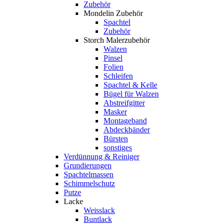
Zubehör
Mondelin Zubehör
Spachtel
Zubehör
Storch Malerzubehör
Walzen
Pinsel
Folien
Schleifen
Spachtel & Kelle
Bügel für Walzen
Abstreifgitter
Masker
Montageband
Abdeckbänder
Bürsten
sonstiges
Verdünnung & Reiniger
Grundierungen
Spachtelmassen
Schimmelschutz
Putze
Lacke
Weisslack
Buntlack