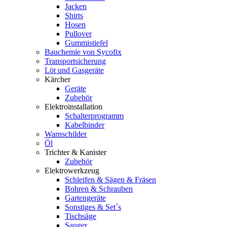
Jacken
Shirts
Hosen
Pullover
Gummistiefel
Bauchemie von Sycofix
Transportsicherung
Löt und Gasgeräte
Kärcher
Geräte
Zubehör
Elektroinstallation
Schalterprogramm
Kabelbinder
Warnschilder
Öl
Trichter & Kanister
Zubehör
Elektrowerkzeug
Schleifen & Sägen & Fräsen
Bohren & Schrauben
Gartengeräte
Sonstiges & Set´s
Tischsäge
Sauger