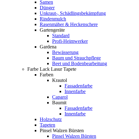
Samen
Dünger
Unkraut-, Schädlingsbekämpfung
Rindenmulch
Rasenmäher & Heckenschere
Gartengeräte
Standard
Profi-Heimwerker
Gardena
Bewässerung
Baum und Strauchpflege
Beet und Bodenbearbeitung
Farbe Lack Lasur Tapete
Farben
Krautol
Fassadenfarbe
Innenfarbe
Caparol
Baumit
Fassadenfarbe
Innenfarbe
Holzschutz
Tapeten
Pinsel Walzen Bürsten
Pinsel Walzen Bürsten