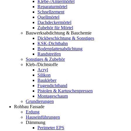
Klebe-/Amiermörtel
Reparaturmörtel
Schnellzement
Quellmörtel
Dachdeckermörtel
Zubehör für Mörtel
Bauwerksabdichtung & Bauchemie
Dickbeschichtung & Sonstiges
KSK-Dichtbahn
Bodenplattenabdichtung
Randstreifen
Sonstiges & Zubehör
Kleb-/Dichtstoffe
Acryl
Silikon
Baukleber
Fugendichtband
Pistolen & Kartuschenpressen
Montageschaum
Grundierungen
Rohbau Fassade
Erdung
Hauseinführungen
Dämmung
Perimeter EPS