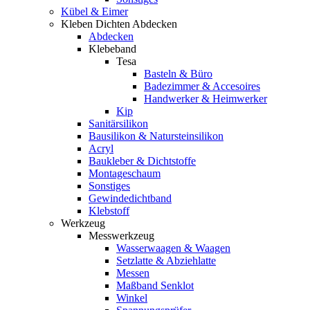
Kübel & Eimer
Kleben Dichten Abdecken
Abdecken
Klebeband
Tesa
Basteln & Büro
Badezimmer & Accesoires
Handwerker & Heimwerker
Kip
Sanitärsilikon
Bausilikon & Natursteinsilikon
Acryl
Baukleber & Dichtstoffe
Montageschaum
Sonstiges
Gewindedichtband
Klebstoff
Werkzeug
Messwerkzeug
Wasserwaagen & Waagen
Setzlatte & Abziehlatte
Messen
Maßband Senklot
Winkel