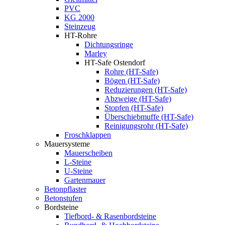
PVC
KG 2000
Steinzeug
HT-Rohre
Dichtungsringe
Marley
HT-Safe Ostendorf
Rohre (HT-Safe)
Bögen (HT-Safe)
Reduzierungen (HT-Safe)
Abzweige (HT-Safe)
Stopfen (HT-Safe)
Überschiebmuffe (HT-Safe)
Reinigungsrohr (HT-Safe)
Froschklappen
Mauersysteme
Mauerscheiben
L-Steine
U-Steine
Gartenmauer
Betonpflaster
Betonstufen
Bordsteine
Tiefbord- & Rasenbordsteine