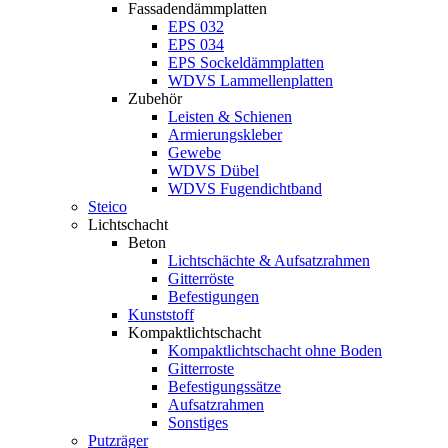
Fassadendämmplatten
EPS 032
EPS 034
EPS Sockeldämmplatten
WDVS Lammellenplatten
Zubehör
Leisten & Schienen
Armierungskleber
Gewebe
WDVS Dübel
WDVS Fugendichtband
Steico
Lichtschacht
Beton
Lichtschächte & Aufsatzrahmen
Gitterröste
Befestigungen
Kunststoff
Kompaktlichtschacht
Kompaktlichtschacht ohne Boden
Gitterroste
Befestigungssätze
Aufsatzrahmen
Sonstiges
Putzräger