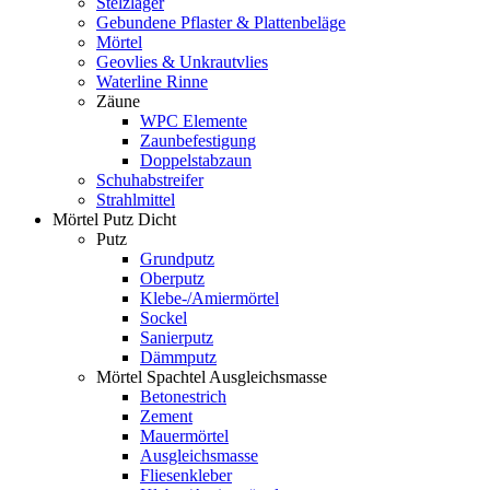
Stelzlager
Gebundene Pflaster & Plattenbeläge
Mörtel
Geovlies & Unkrautvlies
Waterline Rinne
Zäune
WPC Elemente
Zaunbefestigung
Doppelstabzaun
Schuhabstreifer
Strahlmittel
Mörtel Putz Dicht
Putz
Grundputz
Oberputz
Klebe-/Amiermörtel
Sockel
Sanierputz
Dämmputz
Mörtel Spachtel Ausgleichsmasse
Betonestrich
Zement
Mauermörtel
Ausgleichsmasse
Fliesenkleber