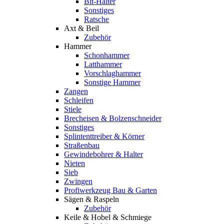
Bit-Halter
Sonstiges
Ratsche
Axt & Beil
Zubehör
Hammer
Schonhammer
Latthammer
Vorschlaghammer
Sonstige Hammer
Zangen
Schleifen
Stiele
Brecheisen & Bolzenschneider
Sonstiges
Splintenttreiber & Körner
Straßenbau
Gewindebohrer & Halter
Nieten
Sieb
Zwingen
Profiwerkzeug Bau & Garten
Sägen & Raspeln
Zubehör
Keile & Hobel & Schmiege