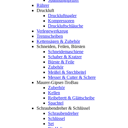
Spannungsprüfer
Rührer
Druckluft
Druckluftnagler
Kompressoren
Druckluftschläuche
Verlegewerkzeug
Trennscheiben
Kettensägen & Zubehör
Schneiden, Feilen, Bürsten
Schneidemaschiene
Schaber & Kratzer
Bürste & Feile
Zubehör
Meißel & Stechbeitel
Messer & Cutter & Schere
Maurer-Gipser-TroBau
Zuberhör
Kellen
Reibebrett & Glättscheibe
Spachtel
Schraubendreher & Schlüssel
Schraubendreher
Schlüssel
Set