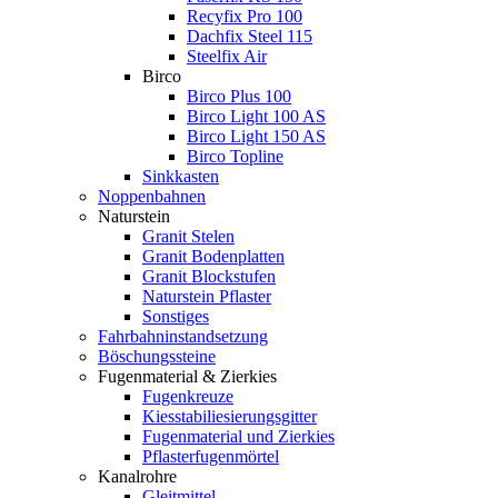
Recyfix Pro 100
Dachfix Steel 115
Steelfix Air
Birco
Birco Plus 100
Birco Light 100 AS
Birco Light 150 AS
Birco Topline
Sinkkasten
Noppenbahnen
Naturstein
Granit Stelen
Granit Bodenplatten
Granit Blockstufen
Naturstein Pflaster
Sonstiges
Fahrbahninstandsetzung
Böschungssteine
Fugenmaterial & Zierkies
Fugenkreuze
Kiesstabiliesierungsgitter
Fugenmaterial und Zierkies
Pflasterfugenmörtel
Kanalrohre
Gleitmittel