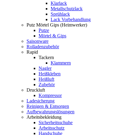
Klarlack
Metallschutzlack
Sprühlack
Lack Vorbehandlung
Putz Mörtel Gips (Heimwerker)
Putze
Mörtel & Gips
Saisonware
Rolladenzubehör
Rapid
Tackern
Klammern
Nagler
Heißkleben
Heißluft
Zubehör
Druckluft
Kompressor
Ladesicherung
Reinigen & Entsorgen
Aufbewahrungslösungen
Arbeitsbekleidung
Sicherheitsschuhe
Arbeitsschutz
Handschuhe