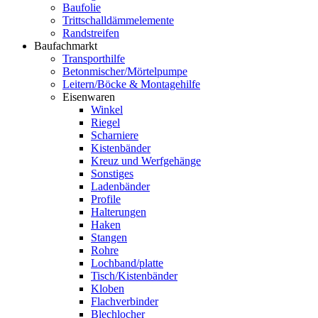
Baufolie
Trittschalldämmelemente
Randstreifen
Baufachmarkt
Transporthilfe
Betonmischer/Mörtelpumpe
Leitern/Böcke & Montagehilfe
Eisenwaren
Winkel
Riegel
Scharniere
Kistenbänder
Kreuz und Werfgehänge
Sonstiges
Ladenbänder
Profile
Halterungen
Haken
Stangen
Rohre
Lochband/platte
Tisch/Kistenbänder
Kloben
Flachverbinder
Blechlocher