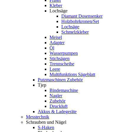
Fräser
Kleber
Lochsäge
Diamant Dosensenker
Holzbohrkronen/Set
Lochsäge
Schmelzkleber
Meisel
Adapter
Öl
Wasserpumpen
Stichsägen
Trennscheibe
Leere
Multifunktions Sägeblatt
Putzmaschinen Zubehör
Tjep
Bindemaschine
Nagler
Zubehör
Druckluft
Akkus & Ladegeräte
Messtechnik
Schrauben und Nägel
S-Haken