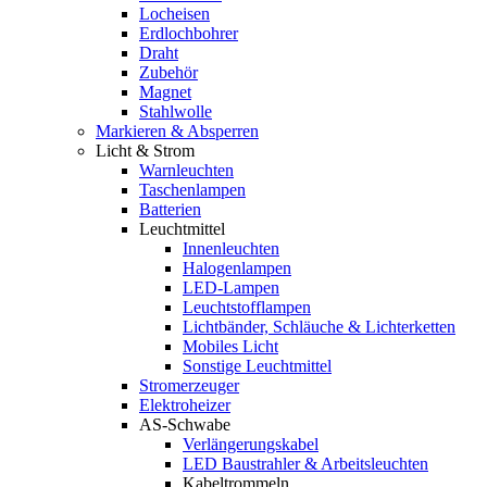
Locheisen
Erdlochbohrer
Draht
Zubehör
Magnet
Stahlwolle
Markieren & Absperren
Licht & Strom
Warnleuchten
Taschenlampen
Batterien
Leuchtmittel
Innenleuchten
Halogenlampen
LED-Lampen
Leuchtstofflampen
Lichtbänder, Schläuche & Lichterketten
Mobiles Licht
Sonstige Leuchtmittel
Stromerzeuger
Elektroheizer
AS-Schwabe
Verlängerungskabel
LED Baustrahler & Arbeitsleuchten
Kabeltrommeln