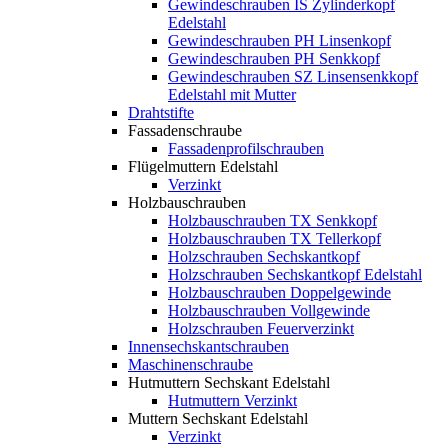
Gewindeschrauben IS Zylinderkopf
Edelstahl
Gewindeschrauben PH Linsenkopf
Gewindeschrauben PH Senkkopf
Gewindeschrauben SZ Linsensenkkopf
Edelstahl mit Mutter
Drahtstifte
Fassadenschraube
Fassadenprofilschrauben
Flügelmuttern Edelstahl
Verzinkt
Holzbauschrauben
Holzbauschrauben TX Senkkopf
Holzbauschrauben TX Tellerkopf
Holzschrauben Sechskantkopf
Holzschrauben Sechskantkopf Edelstahl
Holzbauschrauben Doppelgewinde
Holzbauschrauben Vollgewinde
Holzschrauben Feuerverzinkt
Innensechskantschrauben
Maschinenschraube
Hutmuttern Sechskant Edelstahl
Hutmuttern Verzinkt
Muttern Sechskant Edelstahl
Verzinkt