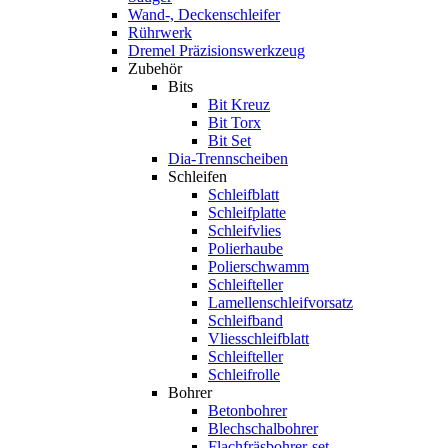
Wand-, Deckenschleifer
Rührwerk
Dremel Präzisionswerkzeug
Zubehör
Bits
Bit Kreuz
Bit Torx
Bit Set
Dia-Trennscheiben
Schleifen
Schleifblatt
Schleifplatte
Schleifvlies
Polierhaube
Polierschwamm
Schleifteller
Lamellenschleifvorsatz
Schleifband
Vliesschleifblatt
Schleifteller
Schleifrolle
Bohrer
Betonbohrer
Blechschalbohrer
Flachfräsbohrer-set