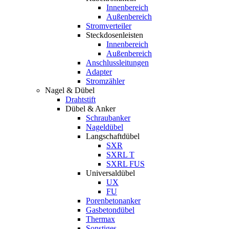
Innenbereich
Außenbereich
Stromverteiler
Steckdosenleisten
Innenbereich
Außenbereich
Anschlussleitungen
Adapter
Stromzähler
Nagel & Dübel
Drahtstift
Dübel & Anker
Schraubanker
Nageldübel
Langschaftdübel
SXR
SXRL T
SXRL FUS
Universaldübel
UX
FU
Porenbetonanker
Gasbetondübel
Thermax
Sonstiges