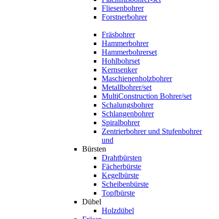
Fliesenbohrer
Forstnerbohrer
Fräsbohrer
Hammerbohrer
Hammerbohrerset
Hohlbohrset
Kernsenker
Maschienenholzbohrer
Metallbohrer/set
MultiConstruction Bohrer/set
Schalungsbohrer
Schlangenbohrer
Spiralbohrer
Zentrierbohrer und Stufenbohrer
und
Bürsten
Drahtbürsten
Fächerbürste
Kegelbürste
Scheibenbürste
Topfbürste
Dübel
Holzdübel