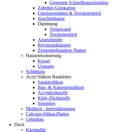
Gegurtete Schnellbauschrauben
Zubehör Gipskarton
Gipsfaserplatten & Trockenestrich
Spachtelmasse
Dämmung
Trennwand
Trockenestrich
Ansetzbinder
Revisionsklappen
Zementgebundene Platten
Hausentwässerung
Kessel
Upmann
Schüttung
Acryl Silikon Baukleber
Sanitärsilikon
Bau- & Natursteinsilikon
Acryldichtstoffe
Kleb-/Dichtstoffe
Sonstiges
Multipor - Innendämmung
Calcium-Silikat-Platten
Lehmbau
Dach
Klemmfilz