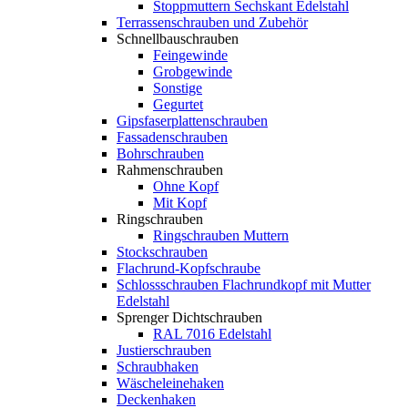
Stoppmuttern Sechskant Edelstahl
Terrassenschrauben und Zubehör
Schnellbauschrauben
Feingewinde
Grobgewinde
Sonstige
Gegurtet
Gipsfaserplattenschrauben
Fassadenschrauben
Bohrschrauben
Rahmenschrauben
Ohne Kopf
Mit Kopf
Ringschrauben
Ringschrauben Muttern
Stockschrauben
Flachrund-Kopfschraube
Schlossschrauben Flachrundkopf mit Mutter
Edelstahl
Sprenger Dichtschrauben
RAL 7016 Edelstahl
Justierschrauben
Schraubhaken
Wäscheleinehaken
Deckenhaken