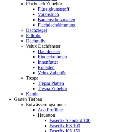
Flachdach Zubehör
Flüssigkunststoff
Voranstrich
Bautenschutzmatten
Flachdachdämmung
Dachziegel
Fallrohr
Dachgully
Velux Dachfenster
Dachfenster
Eindeckrahmen
Innenfutter
Rolläden
Velux Zubehör
Trespa
Trepsa Platten
Trespa Zubehör
Kamin
Garten Tiefbau
Entwässerungsrinnen
Aco Profiline
Hauraton
Faserfix Standard 100
Faserfix KS 100
Faserfix KS 150