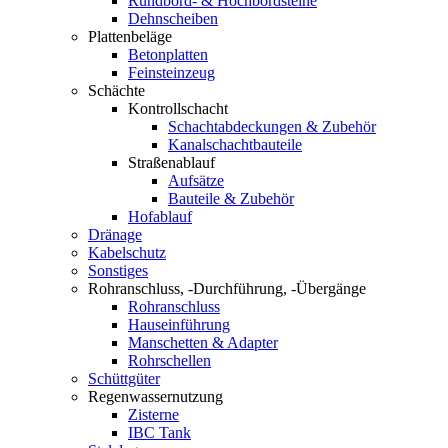
Rundbord- & Hochbordsteine
Dehnscheiben
Plattenbeläge
Betonplatten
Feinsteinzeug
Schächte
Kontrollschacht
Schachtabdeckungen & Zubehör
Kanalschachtbauteile
Straßenablauf
Aufsätze
Bauteile & Zubehör
Hofablauf
Dränage
Kabelschutz
Sonstiges
Rohranschluss, -Durchführung, -Übergänge
Rohranschluss
Hauseinführung
Manschetten & Adapter
Rohrschellen
Schüttgüter
Regenwassernutzung
Zisterne
IBC Tank