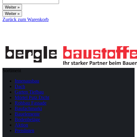
Weiter
»
Zurück zum Warenkorb
Sortiment
Innenausbau
Dach
Garten Tiefbau
Mörtel Putz Dicht
Rohbau Fassade
Baufachmarkt
Bauelemente
Bodenbeläge
Aktion
Preislisten