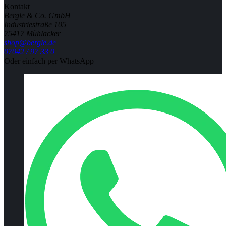
Kontakt
Bergle & Co. GmbH
Industriestraße 105
75417 Mühlacker
shop@bergle.de
07042 / 97 33 0
Oder einfach per WhatsApp